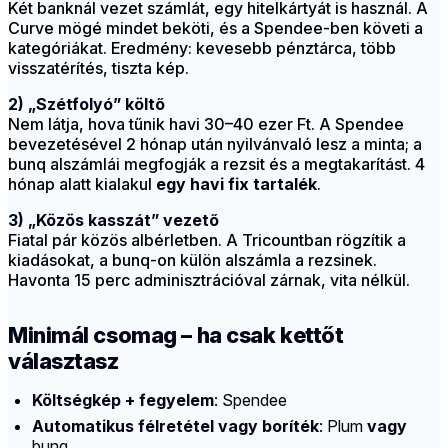
Két banknál vezet számlát, egy hitelkártyát is használ. A
Curve mögé mindet beköti, és a Spendee-ben követi a
kategóriákat. Eredmény: kevesebb pénztárca, több
visszatérítés, tiszta kép.
2) „Szétfolyó” költő
Nem látja, hova tűnik havi 30–40 ezer Ft. A Spendee
bevezetésével 2 hónap után nyilvánvaló lesz a minta; a
bunq alszámlái megfogják a rezsit és a megtakarítást. 4
hónap alatt kialakul
egy havi fix tartalék
.
3) „Közös kasszát” vezető
Fiatal pár közös albérletben. A Tricountban rögzítik a
kiadásokat, a bunq-on külön alszámla a rezsinek.
Havonta 15 perc adminisztrációval zárnak, vita nélkül.
Minimál csomag – ha csak kettőt
választasz
Költségkép + fegyelem
: Spendee
Automatikus félretétel vagy boríték
: Plum
vagy
bunq