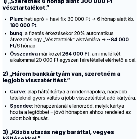
1) „Szeretnék 6 hónap alatt 300 000 Ft
vésztartalékot.”
Plum
: heti apró + havi fix 30 000 Ft → 6 hónap alatt kb.
180 000 Ft
.
bunq
: a fizetés érkezésekor 20% automatikus
átvezetés egy „Vésztartalék” alszámlára →
~84 000
Ft
/6 hónap.
Összeadva
már közel
264 000 Ft
, ami mellé két
alkalommal 20 000 Ft egyszeri félretétellel elérhető a cél.
2) „Három bankkártyám van, szeretném a
legjobb visszatérítést.”
Curve
: alap háttérkártya a mindennapokra, nagyobb
tételeknél gyors váltás a jobb visszatérítést adó kártyára.
Spendee
: hónapzárásnál ellenőrzöd, melyik kártya
hozta a legtöbbet – jövő hónapban ahhoz rendeled az
adott bolt típusát.
3) „Közös utazás négy baráttal, vegyes
költésekkel.”