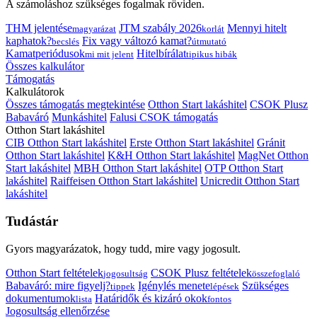
A számoláshoz szükséges fogalmak röviden.
THM jelentése
JTM szabály 2026
Mennyi hitelt
magyarázat
korlát
kaphatok?
Fix vagy változó kamat?
becslés
útmutató
Kamatperiódusok
Hitelbírálat
mi mit jelent
tipikus hibák
Összes kalkulátor
Támogatás
Kalkulátorok
Összes támogatás megtekintése
Otthon Start lakáshitel
CSOK Plusz
Babaváró
Munkáshitel
Falusi CSOK támogatás
Otthon Start lakáshitel
CIB Otthon Start lakáshitel
Erste Otthon Start lakáshitel
Gránit
Otthon Start lakáshitel
K&H Otthon Start lakáshitel
MagNet Otthon
Start lakáshitel
MBH Otthon Start lakáshitel
OTP Otthon Start
lakáshitel
Raiffeisen Otthon Start lakáshitel
Unicredit Otthon Start
lakáshitel
Tudástár
Gyors magyarázatok, hogy tudd, mire vagy jogosult.
Otthon Start feltételek
CSOK Plusz feltételek
jogosultság
összefoglaló
Babaváró: mire figyelj?
Igénylés menete
Szükséges
tippek
lépések
dokumentumok
Határidők és kizáró okok
lista
fontos
Jogosultság ellenőrzése