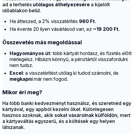
ad a terhelés
utólagos áthelyezésére
a kijelölt
időablakon belül.
Ha átteszed, a 2% visszatérítés
960 Ft
.
Ha évente 20 ilyen vásárlásod van, ez
~19 200 Ft
.
Összevetés más megoldással
Hagyományos út
: több kártyát hordasz, és fizetés előtt
mérlegelsz. Hibázni könnyű, a pénztártól visszafordulni
nem tudsz.
Excel
: a visszatérítést utólag ki tudod számolni, de
megkapni
már nem fogod.
Mikor éri meg?
Ha több banki kedvezményt használsz, és szeretnéd egy
kártyával, egy appból kezelni őket. Különlegesen
hasznos azoknak, akik
sokat vásárolnak külföldön
, mert
a kártyaváltás egyszerű, és a költések egy helyen
látszanak.