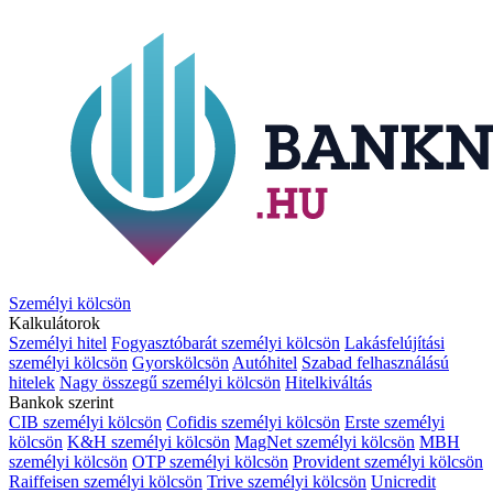
Személyi kölcsön
Kalkulátorok
Személyi hitel
Fogyasztóbarát személyi kölcsön
Lakásfelújítási
személyi kölcsön
Gyorskölcsön
Autóhitel
Szabad felhasználású
hitelek
Nagy összegű személyi kölcsön
Hitelkiváltás
Bankok szerint
CIB személyi kölcsön
Cofidis személyi kölcsön
Erste személyi
kölcsön
K&H személyi kölcsön
MagNet személyi kölcsön
MBH
személyi kölcsön
OTP személyi kölcsön
Provident személyi kölcsön
Raiffeisen személyi kölcsön
Trive személyi kölcsön
Unicredit