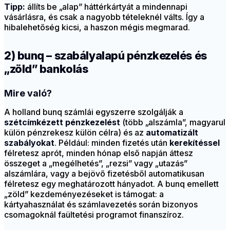
Tipp:
állíts be „alap” háttérkártyát a mindennapi
vásárlásra, és csak a nagyobb tételeknél válts. Így a
hibalehetőség kicsi, a haszon mégis megmarad.
2) bunq – szabályalapú pénzkezelés és
„zöld” bankolás
Mire való?
A holland bunq számlái egyszerre szolgálják a
szétcímkézett pénzkezelést
(több „alszámla”, magyarul
külön pénzrekesz külön célra) és az
automatizált
szabályokat
. Például: minden fizetés után
kerekítéssel
félretesz aprót, minden hónap első napján áttesz
összeget a „megélhetés”, „rezsi” vagy „utazás”
alszámlára, vagy a bejövő fizetésből automatikusan
félretesz egy meghatározott hányadot. A bunq emellett
„zöld” kezdeményezéseket is támogat: a
kártyahasználat és számlavezetés során bizonyos
csomagoknál faültetési programot finanszíroz.