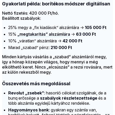
Gyakorlati példa: borítékos módszer digitálisan
Nettó fizetés: 420 000 Ft/hó.
Beállított szabályok:
25% megy a „fix kiadások” alszámlára →
105 000 Ft
15%
„megtakarítás” alszámlára
→
63 000 Ft
10% „váratlan” alszámlára →
42 000 Ft
Marad „szabad” pénz:
210 000 Ft
Minden kártyás vásárlás a „szabad” alszámláról megy,
így a hónap közepén világos, hogy mennyi a még
elkölthető keret. Nincs „elcsúszás” a rezsi rovására, mert
az külön rekeszből megy.
Összevetés más megoldással
Revolut „zsebek”
: hasonló célokat szolgálnak, de a
bunq erőssége a
szabályok részletezettsége
és a
több alszámla egyidejű kártyához rendelése.
Hagyományos bank
: gyakran egy számla van,