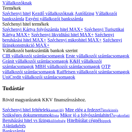
Vállalkozóknak
Termékek
Széchenyi hitel
Kezdő vállalkozóknak
Autólízing
Vállalkozói
bankszámla
Egyéni vállalkozói bankszámla
Széchenyi hitel termékek
Széchenyi Kártya folyószámla hitel MAX+
Széchenyi Turisztikai
Kártya MAX+
Széchenyi likviditási hitel MAX+
Széchenyi
beruházási hitel MAX+
Széchenyi mikrohitel MAX+
Széchenyi
lízingkonstrukció MAX+
Vállalkozói bankszámlák bankok szerint
CIB vállalkozói számlacsomagok
Erste vállalkozói számlacsomagok
Gránit vállalkozói számlacsomagok
K&H vállalkozói
számlacsomagok
MBH vállalkozói számlacsomagok
OTP
vállalkozói számlacsomagok
Raiffeisen vállalkozói számlacsomagok
UniCredit vállalkozói számlacsomagok
Tudástár
Rövid magyarázatok KKV finanszírozáshoz.
Széchenyi hitel feltételek
Mire elég a fedezet?
kamat/díj
áttekintés
Szükséges dokumentumok
Mikor jó a folyószámlahitel?
lista
gyakorlati
Beruházási hitel vs lízing
Hitelbírálat cégnél
különbség
tippek
Ajánlatkérés
Bankszámla