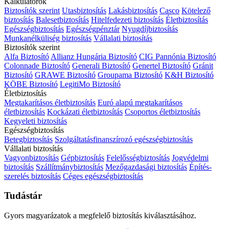
Kalkulátorok
Biztosítók szerint
Utasbiztosítás
Lakásbiztosítás
Casco
Kötelező
biztosítás
Balesetbiztosítás
Hitelfedezeti biztosítás
Életbiztosítás
Egészségbiztosítás
Egészségpénztár
Nyugdíjbiztosítás
Munkanélküliség biztosítás
Vállalati biztosítás
Biztosítók szerint
Alfa Biztosító
Allianz Hungária Biztosító
CIG Pannónia Biztosító
Colonnade Biztosító
Generali Biztosító
Genertel Biztosító
Gránit
Biztosító
GRAWE Biztosító
Groupama Biztosító
K&H Biztosító
KÖBE Biztosító
LegitiMo Biztosító
Életbiztosítás
Megtakarításos életbiztosítás
Euró alapú megtakarításos
életbiztosítás
Kockázati életbiztosítás
Csoportos életbiztosítás
Kegyeleti biztosítás
Egészségbiztosítás
Betegbiztosítás
Szolgáltatásfinanszírozó egészségbiztosítás
Vállalati biztosítás
Vagyonbiztosítás
Gépbiztosítás
Felelősségbiztosítás
Jogvédelmi
biztosítás
Szállítmánybiztosítás
Mezőgazdasági biztosítás
Építés-
szerelés biztosítás
Céges egészségbiztosítás
Tudástár
Gyors magyarázatok a megfelelő biztosítás kiválasztásához.