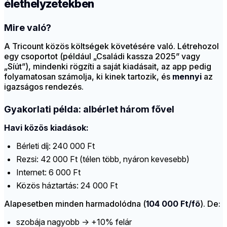
élethelyzetekben
Mire való?
A Tricount közös költségek követésére való. Létrehozol
egy csoportot (például „Családi kassza 2025” vagy
„Síút”), mindenki rögzíti a saját kiadásait, az app pedig
folyamatosan számolja, ki kinek tartozik, és
mennyi
az
igazságos rendezés.
Gyakorlati példa: albérlet három fővel
Havi közös kiadások:
Bérleti díj: 240 000 Ft
Rezsi: 42 000 Ft (télen több, nyáron kevesebb)
Internet: 6 000 Ft
Közös háztartás: 24 000 Ft
Alapesetben minden harmadolódna (
104 000 Ft/fő
). De:
szobája nagyobb → +10% felár