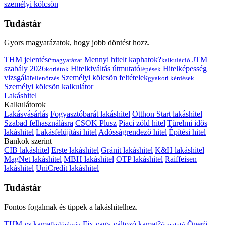
személyi kölcsön
Tudástár
Gyors magyarázatok, hogy jobb döntést hozz.
THM jelentése
Mennyi hitelt kaphatok?
JTM
magyarázat
kalkuláció
szabály 2026
Hitelkiváltás útmutató
Hitelképesség
korlátok
lépések
vizsgálat
Személyi kölcsön feltételek
ellenőrzés
gyakori kérdések
Személyi kölcsön kalkulátor
Lakáshitel
Kalkulátorok
Lakásvásárlás
Fogyasztóbarát lakáshitel
Otthon Start lakáshitel
Szabad felhasználásra
CSOK Plusz
Piaci zöld hitel
Türelmi idős
lakáshitel
Lakásfelújítási hitel
Adósságrendező hitel
Építési hitel
Bankok szerint
CIB lakáshitel
Erste lakáshitel
Gránit lakáshitel
K&H lakáshitel
MagNet lakáshitel
MBH lakáshitel
OTP lakáshitel
Raiffeisen
lakáshitel
UniCredit lakáshitel
Tudástár
Fontos fogalmak és tippek a lakáshitelhez.
THM vs kamat
Fix vagy változó kamat?
Önerő
különbség
útmutató