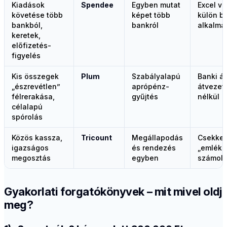
Kiadások
Spendee
Egyben mutat
Excel v
követése több
képet több
külön b
bankból,
bankról
alkalma
keretek,
előfizetés-
figyelés
Kis összegek
Plum
Szabályalapú
Banki á
„észrevétlen”
aprópénz-
átvezet
félrerakása,
gyűjtés
nélkül
célalapú
spórolás
Közös kassza,
Tricount
Megállapodás
Csekkek
igazságos
és rendezés
„emléke
megosztás
egyben
számol
Gyakorlati forgatókönyvek – mit mivel oldj
meg?