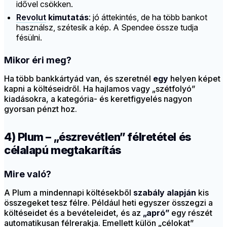
idővel csökken.
Revolut
kimutatás
: jó áttekintés, de ha több bankot
használsz, szétesik a kép. A Spendee össze tudja
fésülni.
Mikor éri meg?
Ha több bankkártyád van, és szeretnél
egy
helyen képet
kapni a költéseidről. Ha hajlamos vagy „szétfolyó”
kiadásokra, a kategória- és keretfigyelés nagyon
gyorsan pénzt hoz.
4) Plum – „észrevétlen” félretétel és
célalapú megtakarítás
Mire való?
A Plum a mindennapi költésekből
szabály alapján
kis
összegeket tesz félre. Például heti egyszer összegzi a
költéseidet és a bevételeidet, és az
„apró”
egy részét
automatikusan félrerakja. Emellett külön „célokat”