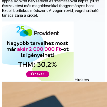
appnál konkrét helyzeteket és számításokat kapsz, plusz
összevetést más megoldásokkal (hagyományos bank,
Excel, borítékos módszer). A végén rövid, végrehajtható
tanács zárja a cikket.
Hirdetés