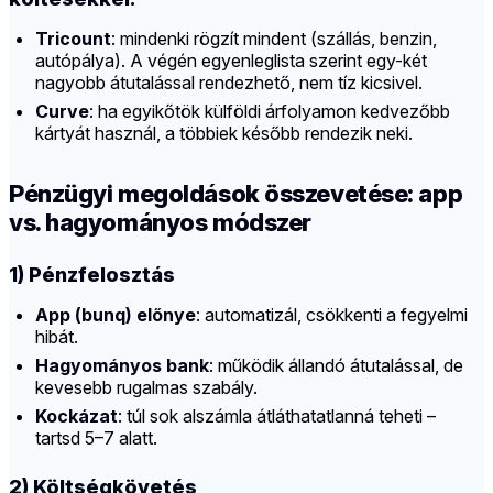
Tricount
: mindenki rögzít mindent (szállás, benzin,
autópálya). A végén egyenleglista szerint egy-két
nagyobb átutalással rendezhető, nem tíz kicsivel.
Curve
: ha egyikőtök külföldi árfolyamon kedvezőbb
kártyát használ, a többiek később rendezik neki.
Pénzügyi megoldások összevetése: app
vs. hagyományos módszer
1) Pénzfelosztás
App (bunq) előnye
: automatizál, csökkenti a fegyelmi
hibát.
Hagyományos bank
: működik állandó átutalással, de
kevesebb rugalmas szabály.
Kockázat
: túl sok alszámla átláthatatlanná teheti –
tartsd 5–7 alatt.
2) Költségkövetés