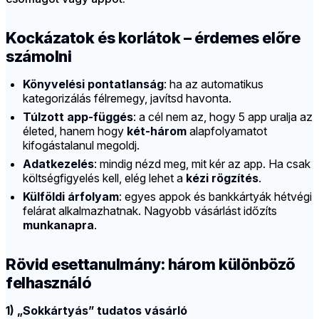
Kockázatok és korlátok – érdemes előre
számolni
Könyvelési pontatlanság
: ha az automatikus
kategorizálás félremegy, javítsd havonta.
Túlzott app-függés
: a cél nem az, hogy 5 app uralja az
életed, hanem hogy
két-három
alapfolyamatot
kifogástalanul megoldj.
Adatkezelés
: mindig nézd meg, mit kér az app. Ha csak
költségfigyelés kell, elég lehet a
kézi rögzítés
.
Külföldi árfolyam
: egyes appok és bankkártyák hétvégi
felárat alkalmazhatnak. Nagyobb vásárlást időzíts
munkanapra
.
Rövid esettanulmány: három különböző
felhasználó
1) „Sokkártyás” tudatos vásárló