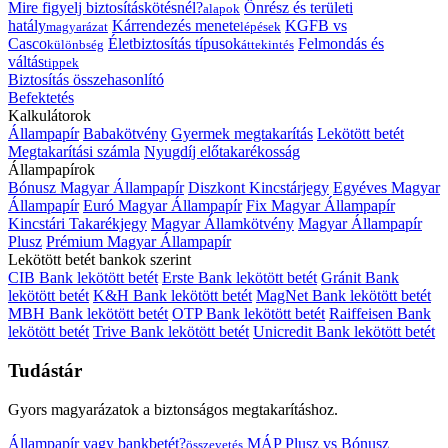
Mire figyelj biztosításkötésnél?
Önrész és területi
alapok
hatály
Kárrendezés menete
KGFB vs
magyarázat
lépések
Casco
Életbiztosítás típusok
Felmondás és
különbség
áttekintés
váltás
tippek
Biztosítás összehasonlító
Befektetés
Kalkulátorok
Állampapír
Babakötvény
Gyermek megtakarítás
Lekötött betét
Megtakarítási számla
Nyugdíj előtakarékosság
Állampapírok
Bónusz Magyar Állampapír
Diszkont Kincstárjegy
Egyéves Magyar
Állampapír
Euró Magyar Állampapír
Fix Magyar Állampapír
Kincstári Takarékjegy
Magyar Államkötvény
Magyar Állampapír
Plusz
Prémium Magyar Állampapír
Lekötött betét bankok szerint
CIB Bank lekötött betét
Erste Bank lekötött betét
Gránit Bank
lekötött betét
K&H Bank lekötött betét
MagNet Bank lekötött betét
MBH Bank lekötött betét
OTP Bank lekötött betét
Raiffeisen Bank
lekötött betét
Trive Bank lekötött betét
Unicredit Bank lekötött betét
Tudástár
Gyors magyarázatok a biztonságos megtakarításhoz.
Állampapír vagy bankbetét?
MÁP Plusz vs Bónusz
összevetés