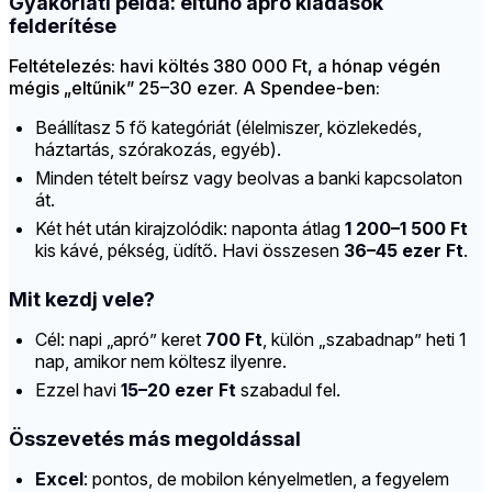
Gyakorlati példa: eltűnő apró kiadások
felderítése
Feltételezés: havi költés 380 000 Ft, a hónap végén
mégis „eltűnik” 25–30 ezer. A Spendee-ben:
Beállítasz 5 fő kategóriát (élelmiszer, közlekedés,
háztartás, szórakozás, egyéb).
Minden tételt beírsz vagy beolvas a banki kapcsolaton
át.
Két hét után kirajzolódik: naponta átlag
1 200–1 500 Ft
kis kávé, pékség, üdítő. Havi összesen
36–45 ezer Ft
.
Mit kezdj vele?
Cél: napi „apró” keret
700 Ft
, külön „szabadnap” heti 1
nap, amikor nem költesz ilyenre.
Ezzel havi
15–20 ezer Ft
szabadul fel.
Összevetés más megoldással
Excel
: pontos, de mobilon kényelmetlen, a fegyelem