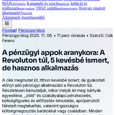
MÁP
Kamatadó és szocho
Infláció és
különbség
adózás
reálhozam
TBSZ számla
Hogyan vásárolj
magyarázat
adómentesség
állampapírt?
lépések
Állampapír összehasonlító
Főoldal
/
Pénzügyi blog
Pénzügyi blog
2025. 11. 06.
•
11 perc olvasás
•
Szerző: Csík
Ferenc
A pénzügyi appok aranykora: A
Revoluton túl, 5 kevésbé ismert,
de hasznos alkalmazás
A cikk megmutat öt, itthon kevésbé ismert, de gyakorlati
előnyt adó pénzügyi alkalmazást a Revoluton túl.
Részletesen bemutatjuk, mikor melyik éri meg: kártyák
egyesítése, „zöld” és szabályalapú pénzkezelés,
költségfigyelés és előfizetés-kimutatás, aprópénzből
félretett megtakarítás, valamint igazságos
költségmegosztás barátokkal vagy családban. Minden