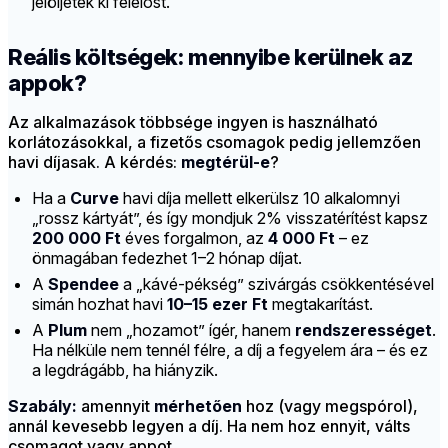
jelöljetek ki felelőst.
Reális költségek: mennyibe kerülnek az
appok?
Az alkalmazások többsége ingyen is használható
korlátozásokkal, a fizetős csomagok pedig jellemzően
havi díjasak. A kérdés:
megtérül-e
?
Ha a
Curve
havi díja mellett elkerülsz 10 alkalomnyi
„rossz kártyát”, és így mondjuk 2% visszatérítést kapsz
200 000 Ft
éves forgalmon, az
4 000 Ft
– ez
önmagában fedezhet 1–2 hónap díjat.
A
Spendee
a „kávé-pékség” szivárgás csökkentésével
simán hozhat havi
10–15 ezer Ft
megtakarítást.
A
Plum
nem „hozamot” ígér, hanem
rendszerességet
.
Ha nélküle nem tennél félre, a díj a fegyelem ára – és ez
a legdrágább, ha hiányzik.
Szabály:
amennyit
mérhetően
hoz (vagy megspórol),
annál kevesebb legyen a díj. Ha nem hoz ennyit, válts
csomagot vagy appot.