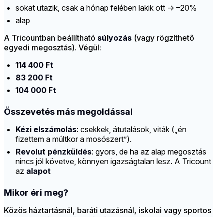
sokat utazik, csak a hónap felében lakik ott → –20%
alap
A Tricountban beállítható
súlyozás
(vagy rögzíthető
egyedi megosztás). Végül:
114 400 Ft
83 200 Ft
104 000 Ft
Összevetés más megoldással
Kézi elszámolás
: csekkek, átutalások, viták („én
fizettem a múltkor a mosószert”).
Revolut pénzküldés
: gyors, de ha az alap megosztás
nincs jól követve, könnyen igazságtalan lesz. A Tricount
az
alapot
Mikor éri meg?
Közös háztartásnál, baráti utazásnál, iskolai vagy sportos