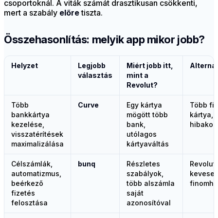
csoportoknál. A viták számát drasztikusan csökkenti,
mert a szabály
előre
tiszta.
Összehasonlítás: melyik app mikor jobb?
Helyzet
Legjobb
Miért jobb itt,
Alterna
választás
mint a
Revolut?
Több
Curve
Egy kártya
Több fiz
bankkártya
mögött több
kártya, 
kezelése,
bank,
hibakoc
visszatérítések
utólagos
maximalizálása
kártyaváltás
Célszámlák,
bunq
Részletes
Revolut
automatizmus,
szabályok,
kevese
beérkező
több alszámla
finomha
fizetés
saját
felosztása
azonosítóval