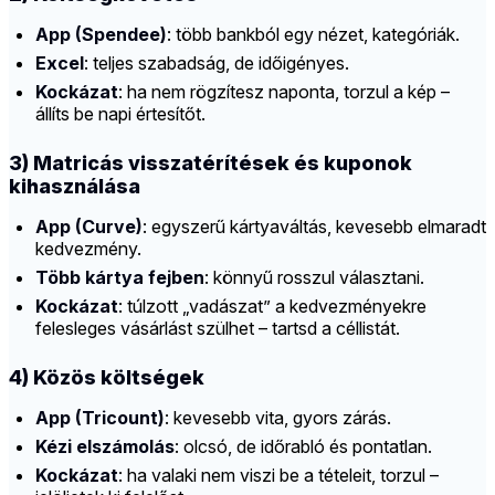
App (Spendee)
: több bankból egy nézet, kategóriák.
Excel
: teljes szabadság, de időigényes.
Kockázat
: ha nem rögzítesz naponta, torzul a kép –
állíts be napi értesítőt.
3) Matricás visszatérítések és kuponok
kihasználása
App (Curve)
: egyszerű kártyaváltás, kevesebb elmaradt
kedvezmény.
Több kártya fejben
: könnyű rosszul választani.
Kockázat
: túlzott „vadászat” a kedvezményekre
felesleges vásárlást szülhet – tartsd a céllistát.
4) Közös költségek
App (Tricount)
: kevesebb vita, gyors zárás.
Kézi elszámolás
: olcsó, de időrabló és pontatlan.
Kockázat
: ha valaki nem viszi be a tételeit, torzul –