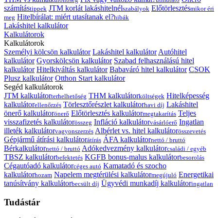
számítás
JTM korlát lakáshitelnél
Előtörlesztés
tippek
szabályok
mikor éri
Hitelbírálat: miért utasítanak el?
meg
hibák
Lakáshitel kalkulátor
Kalkulátorok
Kalkulátorok
Személyi kölcsön kalkulátor
Lakáshitel kalkulátor
Autóhitel
kalkulátor
Gyorskölcsön kalkulátor
Szabad felhasználású hitel
kalkulátor
Hitelkiváltás kalkulátor
Babaváró hitel kalkulátor
CSOK
Plusz kalkulátor
Otthon Start kalkulátor
Segéd kalkulátorok
JTM kalkulátor
THM kalkulátor
Hitelképesség
terhelhetőség
költségek
kalkulátor
Törlesztőrészlet kalkulátor
Lakáshitel
ellenőrzés
havi díj
önerő kalkulátor
Előtörlesztés kalkulátor
Teljes
önerő
megtakarítás
visszafizetés kalkulátor
Infláció kalkulátor
Ingatlan
összeg
vásárlóerő
illeték kalkulátor
Albérlet vs. hitel kalkulátor
vagyonszerzés
összevetés
Gépjármű átírási kalkulátor
ÁFA kalkulátor
átírás
nettó / bruttó
Bérkalkulátor
Adókedvezmény kalkulátor
nettó / bruttó
családi / egyéb
TBSZ kalkulátor
KGFB bonus-malus kalkulátor
befektetés
besorolás
Cégautóadó kalkulátor
Kamatadó és szocho
céges autó
kalkulátor
Napelem megtérülési kalkulátor
Energetikai
hozam
megújuló
tanúsítvány kalkulátor
Ügyvédi munkadíj kalkulátor
becsült díj
ingatlan
Tudástár