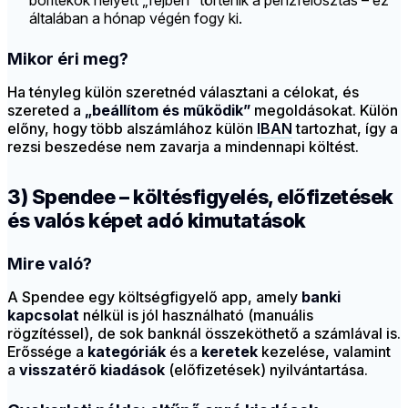
borítékok helyett „fejben” történik a pénzfelosztás – ez
általában a hónap végén fogy ki.
Mikor éri meg?
Ha tényleg külön szeretnéd választani a célokat, és
szereted a
„beállítom és működik”
megoldásokat. Külön
előny, hogy több alszámlához külön
IBAN
tartozhat, így a
rezsi beszedése nem zavarja a mindennapi költést.
3) Spendee – költésfigyelés, előfizetések
és valós képet adó kimutatások
Mire való?
A Spendee egy költségfigyelő app, amely
banki
kapcsolat
nélkül is jól használható (manuális
rögzítéssel), de sok banknál összeköthető a számlával is.
Erőssége a
kategóriák
és a
keretek
kezelése, valamint
a
visszatérő kiadások
(előfizetések) nyilvántartása.