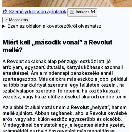
💳
Személyi kölcsön ajánlatok
✉️
Iratkozz fel
↗
Megosztás
Ezen az oldalon a következőkről olvashatsz
Miért kell „második vonal” a Revolut
mellé?
A Revolut sokaknak alap pénzügyi eszköz lett: jó
árfolyam, egyszerű átutalás, kártyás költések azonnali
értesítéssel. Ám a mindennapi pénzkezelés ennél
szerteágazóbb. Más célokra más eszköz a jobb: például
ha több bankkártyát szeretnél egy felületen kezelni, ha
szabályalapon szeretnél félretenni, ha közös kasszát
vezetsz, vagy ha az előfizetéseket akarod rendbe tenni.
Az alábbi öt alkalmazás nem a
Revolut
„helyett”, hanem
mellé
ajánlott. Abban segítenek, ahol a Revolut kevésbé
erős, vagy ahol külön eszköz egyszerűbb és olcsóbb.
Mindegyiknél bemutatok egy jellegzetes élethelyzetet,
számpéldát és rövid összevetést más megoldással.