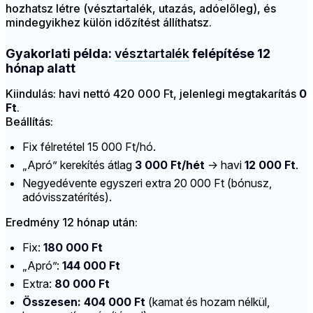
hozhatsz létre (vésztartalék, utazás, adóelőleg), és
mindegyikhez külön időzítést állíthatsz.
Gyakorlati példa:
vésztartalék
felépítése 12
hónap alatt
Kiindulás: havi nettó 420 000 Ft, jelenlegi megtakarítás
0
Ft
.
Beállítás:
Fix félretétel 15 000 Ft/hó.
„Apró” kerekítés átlag
3 000 Ft/hét
→ havi
12 000 Ft
.
Negyedévente egyszeri extra 20 000 Ft (bónusz,
adóvisszatérítés).
Eredmény 12 hónap után:
Fix:
180 000 Ft
„Apró”:
144 000 Ft
Extra:
80 000 Ft
Összesen: 404 000 Ft
(kamat és hozam nélkül,