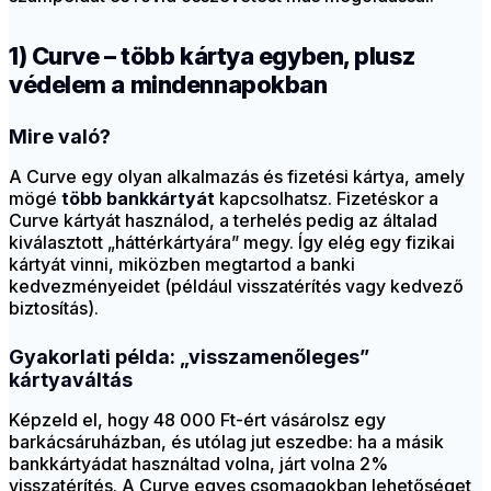
1) Curve – több kártya egyben, plusz
védelem a mindennapokban
Mire való?
A Curve egy olyan alkalmazás és fizetési kártya, amely
mögé
több bankkártyát
kapcsolhatsz. Fizetéskor a
Curve kártyát használod, a terhelés pedig az általad
kiválasztott „háttérkártyára” megy. Így elég egy fizikai
kártyát vinni, miközben megtartod a banki
kedvezményeidet (például visszatérítés vagy kedvező
biztosítás).
Gyakorlati példa: „visszamenőleges”
kártyaváltás
Képzeld el, hogy 48 000 Ft-ért vásárolsz egy
barkácsáruházban, és utólag jut eszedbe: ha a másik
bankkártyádat használtad volna, járt volna 2%
visszatérítés. A Curve egyes csomagokban lehetőséget