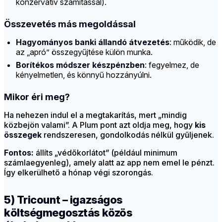
konzervatív számítással).
Összevetés más megoldással
Hagyományos banki állandó átvezetés
: működik, de
az „apró” összegyűjtése külön munka.
Borítékos módszer készpénzben
: fegyelmez, de
kényelmetlen, és könnyű hozzányúlni.
Mikor éri meg?
Ha nehezen indul el a megtakarítás, mert „mindig
közbejön valami”. A Plum pont azt oldja meg, hogy
kis
összegek
rendszeresen, gondolkodás nélkül gyűljenek.
Fontos:
állíts „védőkorlátot” (például minimum
számlaegyenleg), amely alatt az app nem emel le pénzt.
Így elkerülhető a hónap végi szorongás.
5) Tricount – igazságos
költségmegosztás közös