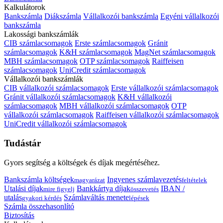
Kalkulátorok
Bankszámla
Diákszámla
Vállalkozói bankszámla
Egyéni vállalkozói
bankszámla
Lakossági bankszámlák
CIB számlacsomagok
Erste számlacsomagok
Gránit
számlacsomagok
K&H számlacsomagok
MagNet számlacsomagok
MBH számlacsomagok
OTP számlacsomagok
Raiffeisen
számlacsomagok
UniCredit számlacsomagok
Vállalkozói bankszámlák
CIB vállalkozói számlacsomagok
Erste vállalkozói számlacsomagok
Gránit vállalkozói számlacsomagok
K&H vállalkozói
számlacsomagok
MBH vállalkozói számlacsomagok
OTP
vállalkozói számlacsomagok
Raiffeisen vállalkozói számlacsomagok
UniCredit vállalkozói számlacsomagok
Tudástár
Gyors segítség a költségek és díjak megértéséhez.
Bankszámla költségek
Ingyenes számlavezetés
magyarázat
feltételek
Utalási díjak
Bankkártya díjak
IBAN /
mire figyelj
összevetés
utalás
Számlaváltás menete
gyakori kérdés
lépések
Számla összehasonlító
Biztosítás