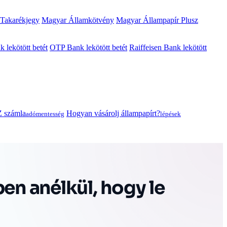
 Takarékjegy
Magyar Államkötvény
Magyar Állampapír Plusz
lekötött betét
OTP Bank lekötött betét
Raiffeisen Bank lekötött
 számla
Hogyan vásárolj állampapírt?
adómentesség
lépések
ben anélkül, hogy le