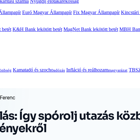
arítási számla
Nyugdíj előtakarékosság
Állampapír
Euró Magyar Állampapír
Fix Magyar Állampapír
Kincstári
 betét
K&H Bank lekötött betét
MagNet Bank lekötött betét
MBH Bank 
Kamatadó és szocho
Infláció és reálhozam
TBSZ
önbség
adózás
magyarázat
 Ferenc
ás: Így spórolj utazás köz
ényekről