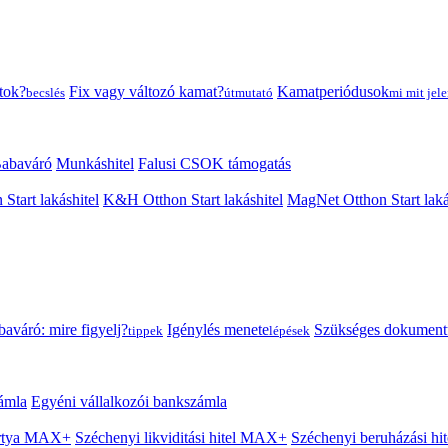
tok?
Fix vagy változó kamat?
Kamatperiódusok
becslés
útmutató
mi mit jele
abaváró
Munkáshitel
Falusi CSOK támogatás
 Start lakáshitel
K&H Otthon Start lakáshitel
MagNet Otthon Start laká
aváró: mire figyelj?
Igénylés menete
Szükséges dokumen
tippek
lépések
ámla
Egyéni vállalkozói bankszámla
Kártya MAX+
Széchenyi likviditási hitel MAX+
Széchenyi beruházási h