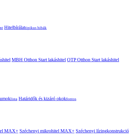
Hitelbírálat
nt
tipikus hibák
shitel
MBH Otthon Start lakáshitel
OTP Otthon Start lakáshitel
tumok
Határidők és kizáró okok
lista
fontos
itel MAX+
Széchenyi mikrohitel MAX+
Széchenyi lízingkonstrukció