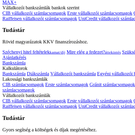
MAX+
Vállalkozói bankszámlák bankok szerint
CIB vállalkozói számlacsomagok
Erste vállalkozói számlacsomagok
Raiffeisen vállalkozói számlacsomagok
UniCredit vállalkozói száml
Tudástár
Rövid magyarázatok KKV finanszírozáshoz.
Széchenyi hitel feltételek
Mire elég a fedezet?
Szüks
kamat/díj
áttekintés
Ajánlatkérés
Bankszámla
Kalkulátorok
Bankszámla
Diákszámla
Vállalkozói bankszámla
Egyéni vállalkozói
Lakossági bankszámlák
CIB számlacsomagok
Erste számlacsomagok
Gránit számlacsomagok
számlacsomagok
Vállalkozói bankszámlák
CIB vállalkozói számlacsomagok
Erste vállalkozói számlacsomagok
Raiffeisen vállalkozói számlacsomagok
UniCredit vállalkozói száml
Tudástár
Gyors segítség a költségek és díjak megértéséhez.