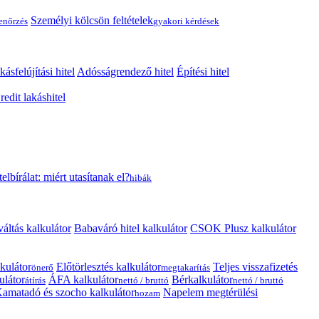
Személyi kölcsön feltételek
lenőrzés
gyakori kérdések
kásfelújítási hitel
Adósságrendező hitel
Építési hitel
edit lakáshitel
telbírálat: miért utasítanak el?
hibák
váltás kalkulátor
Babaváró hitel kalkulátor
CSOK Plusz kalkulátor
kulátor
Előtörlesztés kalkulátor
Teljes visszafizetés
önerő
megtakarítás
ulátor
ÁFA kalkulátor
Bérkalkulátor
átírás
nettó / bruttó
nettó / bruttó
amatadó és szocho kalkulátor
Napelem megtérülési
hozam