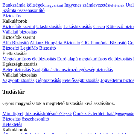
Bankszámla költségek
Ingyenes számlavezetés
Utal
magyarázat
feltételek
Számla összehasonlító
Biztosítás
Kalkulátorok
Biztosítók szerint
Utasbiztosítás
Lakásbiztosítás
Casco
Kötelező bizto
Vállalati biztosítás
Biztosítók szerint
Alfa Biztosító
Allianz Hungária Biztosító
CIG Pannónia Biztosító
Col
Biztosító
LegitiMo Biztosító
Életbiztosítás
Megtakarításos életbiztosítás
Euró alapú megtakarításos életbiztosítás
Egészségbiztosítás
Betegbiztosítás
Szolgáltatásfinanszírozó egészségbiztosítás
Vállalati biztosítás
Vagyonbiztosítás
Gépbiztosítás
Felelősségbiztosítás
Jogvédelmi biztos
Tudástár
Gyors magyarázatok a megfelelő biztosítás kiválasztásához.
Mire figyelj biztosításkötésnél?
Önrész és területi hatály
alapok
magyaráz
Biztosítás összehasonlító
Befektetés
Kalkulátorok