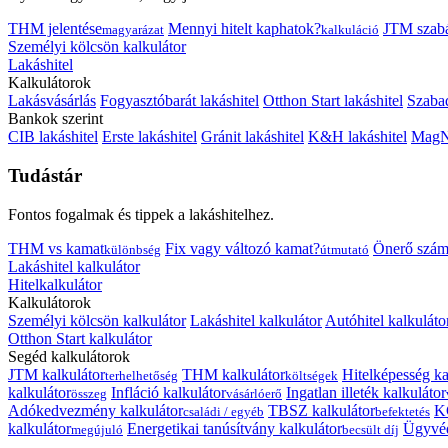
THM jelentése
Mennyi hitelt kaphatok?
JTM szab
magyarázat
kalkuláció
Személyi kölcsön kalkulátor
Lakáshitel
Kalkulátorok
Lakásvásárlás
Fogyasztóbarát lakáshitel
Otthon Start lakáshitel
Szabad
Bankok szerint
CIB lakáshitel
Erste lakáshitel
Gránit lakáshitel
K&H lakáshitel
MagNe
Tudástár
Fontos fogalmak és tippek a lakáshitelhez.
THM vs kamat
Fix vagy változó kamat?
Önerő szám
különbség
útmutató
Lakáshitel kalkulátor
Hitelkalkulátor
Kalkulátorok
Személyi kölcsön kalkulátor
Lakáshitel kalkulátor
Autóhitel kalkuláto
Otthon Start kalkulátor
Segéd kalkulátorok
JTM kalkulátor
THM kalkulátor
Hitelképesség ka
terhelhetőség
költségek
kalkulátor
Infláció kalkulátor
Ingatlan illeték kalkulátor
összeg
vásárlóerő
Adókedvezmény kalkulátor
TBSZ kalkulátor
K
családi / egyéb
befektetés
kalkulátor
Energetikai tanúsítvány kalkulátor
Ügyvéd
megújuló
becsült díj