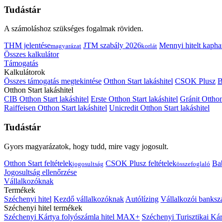
Tudástár
A számoláshoz szükséges fogalmak röviden.
THM jelentése
JTM szabály 2026
Mennyi hitelt kapha
magyarázat
korlát
Összes kalkulátor
Támogatás
Kalkulátorok
Összes támogatás megtekintése
Otthon Start lakáshitel
CSOK Plusz
B
Otthon Start lakáshitel
CIB Otthon Start lakáshitel
Erste Otthon Start lakáshitel
Gránit Otthon
Raiffeisen Otthon Start lakáshitel
Unicredit Otthon Start lakáshitel
Tudástár
Gyors magyarázatok, hogy tudd, mire vagy jogosult.
Otthon Start feltételek
CSOK Plusz feltételek
Bab
jogosultság
összefoglaló
Jogosultság ellenőrzése
Vállalkozóknak
Termékek
Széchenyi hitel
Kezdő vállalkozóknak
Autólízing
Vállalkozói banksz
Széchenyi hitel termékek
Széchenyi Kártya folyószámla hitel MAX+
Széchenyi Turisztikai 