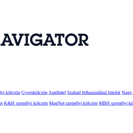
lyi kölcsön
Gyorskölcsön
Autóhitel
Szabad felhasználású hitelek
Nagy 
ön
K&H személyi kölcsön
MagNet személyi kölcsön
MBH személyi kö