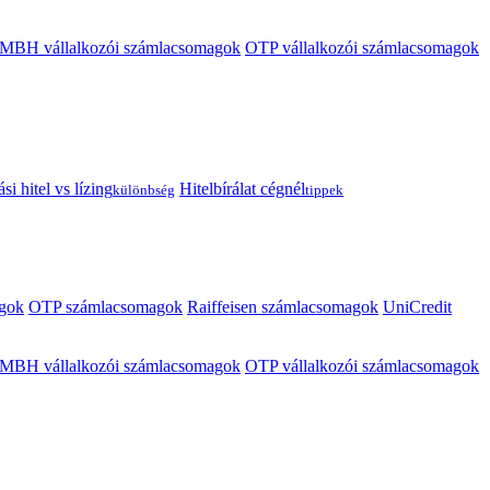
MBH vállalkozói számlacsomagok
OTP vállalkozói számlacsomagok
i hitel vs lízing
Hitelbírálat cégnél
különbség
tippek
gok
OTP számlacsomagok
Raiffeisen számlacsomagok
UniCredit
MBH vállalkozói számlacsomagok
OTP vállalkozói számlacsomagok