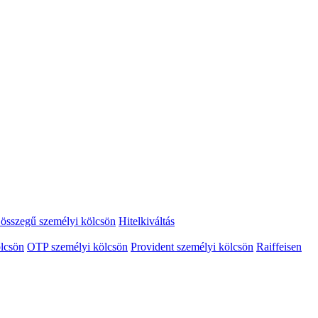
összegű személyi kölcsön
Hitelkiváltás
lcsön
OTP személyi kölcsön
Provident személyi kölcsön
Raiffeisen