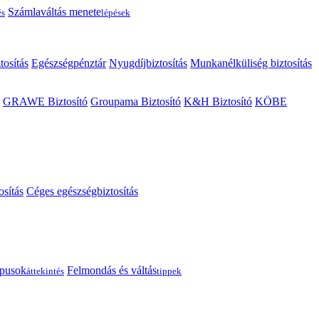
Számlaváltás menete
és
lépések
tosítás
Egészségpénztár
Nyugdíjbiztosítás
Munkanélküliség biztosítás
GRAWE Biztosító
Groupama Biztosító
K&H Biztosító
KÖBE
osítás
Céges egészségbiztosítás
típusok
Felmondás és váltás
áttekintés
tippek