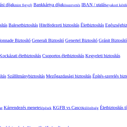
ási díjak
Bankkártya díjak
IBAN / utalás
mire figyelj
összevetés
gyakori kérd
sítás
Balesetbiztosítás
Hitelfedezeti biztosítás
Életbiztosítás
Egészségbiz
onnade Biztosító
Generali Biztosító
Genertel Biztosító
Gránit Biztosító
Kockázati életbiztosítás
Csoportos életbiztosítás
Kegyeleti biztosítás
ítás
Szállítmánybiztosítás
Mezőgazdasági biztosítás
Építés-szerelés bizt
Kárrendezés menete
KGFB vs Casco
Életbiztosítás 
at
lépések
különbség