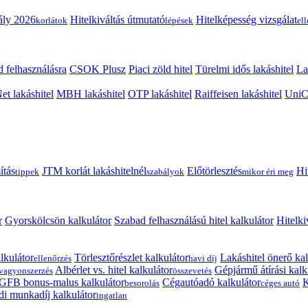
ály 2026
Hitelkiváltás útmutató
Hitelképesség vizsgálat
korlátok
lépések
el
 felhasználásra
CSOK Plusz
Piaci zöld hitel
Türelmi idős lakáshitel
La
t lakáshitel
MBH lakáshitel
OTP lakáshitel
Raiffeisen lakáshitel
UniCr
ítás
JTM korlát lakáshitelnél
Előtörlesztés
Hi
tippek
szabályok
mikor éri meg
r
Gyorskölcsön kalkulátor
Szabad felhasználású hitel kalkulátor
Hitelki
lkulátor
Törlesztőrészlet kalkulátor
Lakáshitel önerő kal
ellenőrzés
havi díj
Albérlet vs. hitel kalkulátor
Gépjármű átírási kalk
vagyonszerzés
összevetés
GFB bonus-malus kalkulátor
Cégautóadó kalkulátor
K
besorolás
céges autó
i munkadíj kalkulátor
ingatlan