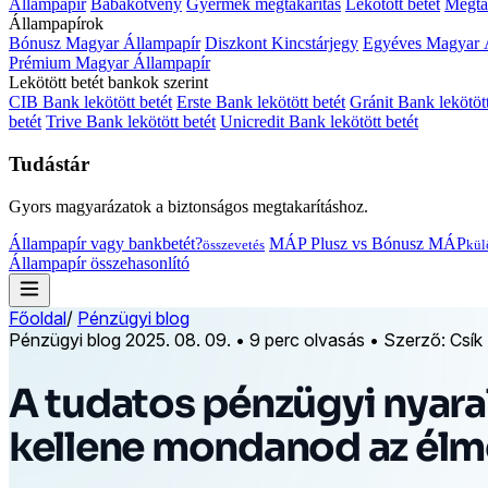
Állampapír
Babakötvény
Gyermek megtakarítás
Lekötött betét
Megtak
Állampapírok
Bónusz Magyar Állampapír
Diszkont Kincstárjegy
Egyéves Magyar 
Prémium Magyar Állampapír
Lekötött betét bankok szerint
CIB Bank lekötött betét
Erste Bank lekötött betét
Gránit Bank lekötött
betét
Trive Bank lekötött betét
Unicredit Bank lekötött betét
Tudástár
Gyors magyarázatok a biztonságos megtakarításhoz.
Állampapír vagy bankbetét?
MÁP Plusz vs Bónusz MÁP
összevetés
kül
Állampapír összehasonlító
Főoldal
/
Pénzügyi blog
Pénzügyi blog
2025. 08. 09.
•
9 perc olvasás
•
Szerző: Csík
A tudatos pénzügyi nyaral
kellene mondanod az élm