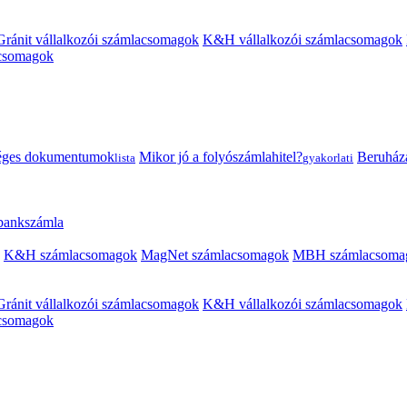
Gránit vállalkozói számlacsomagok
K&H vállalkozói számlacsomagok
acsomagok
éges dokumentumok
Mikor jó a folyószámlahitel?
Beruházás
lista
gyakorlati
 bankszámla
K&H számlacsomagok
MagNet számlacsomagok
MBH számlacsoma
Gránit vállalkozói számlacsomagok
K&H vállalkozói számlacsomagok
acsomagok