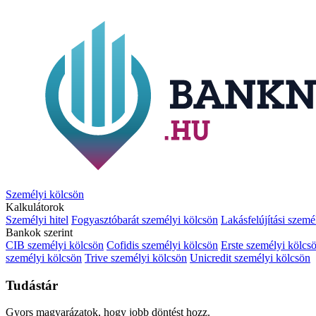
Személyi kölcsön
Kalkulátorok
Személyi hitel
Fogyasztóbarát személyi kölcsön
Lakásfelújítási szemé
Bankok szerint
CIB személyi kölcsön
Cofidis személyi kölcsön
Erste személyi kölcs
személyi kölcsön
Trive személyi kölcsön
Unicredit személyi kölcsön
Tudástár
Gyors magyarázatok, hogy jobb döntést hozz.