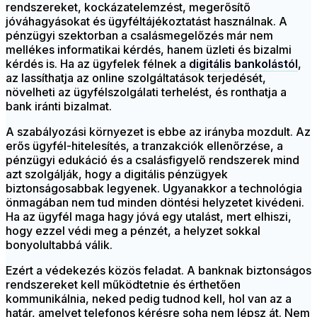
rendszereket, kockázatelemzést, megerősítő
jóváhagyásokat és ügyféltájékoztatást használnak. A
pénzügyi szektorban a csalásmegelőzés már nem
mellékes informatikai kérdés, hanem üzleti és bizalmi
kérdés is. Ha az ügyfelek félnek a
digitális bankolástól
,
az lassíthatja az online szolgáltatások terjedését,
növelheti az ügyfélszolgálati terhelést, és ronthatja a
bank iránti bizalmat.
A szabályozási környezet is ebbe az irányba mozdult. Az
erős ügyfél-hitelesítés, a tranzakciók ellenőrzése, a
pénzügyi edukáció és a csalásfigyelő rendszerek mind
azt szolgálják, hogy a digitális pénzügyek
biztonságosabbak legyenek. Ugyanakkor a technológia
önmagában nem tud minden döntési helyzetet kivédeni.
Ha az ügyfél maga hagy jóvá egy utalást, mert elhiszi,
hogy ezzel védi meg a pénzét, a helyzet sokkal
bonyolultabbá válik.
Ezért a védekezés közös feladat. A banknak biztonságos
rendszereket kell működtetnie és érthetően
kommunikálnia, neked pedig tudnod kell, hol van az a
határ, amelyet telefonos kérésre soha nem lépsz át. Nem