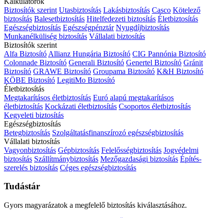
Kalkulátorok
Biztosítók szerint
Utasbiztosítás
Lakásbiztosítás
Casco
Kötelező
biztosítás
Balesetbiztosítás
Hitelfedezeti biztosítás
Életbiztosítás
Egészségbiztosítás
Egészségpénztár
Nyugdíjbiztosítás
Munkanélküliség biztosítás
Vállalati biztosítás
Biztosítók szerint
Alfa Biztosító
Allianz Hungária Biztosító
CIG Pannónia Biztosító
Colonnade Biztosító
Generali Biztosító
Genertel Biztosító
Gránit
Biztosító
GRAWE Biztosító
Groupama Biztosító
K&H Biztosító
KÖBE Biztosító
LegitiMo Biztosító
Életbiztosítás
Megtakarításos életbiztosítás
Euró alapú megtakarításos
életbiztosítás
Kockázati életbiztosítás
Csoportos életbiztosítás
Kegyeleti biztosítás
Egészségbiztosítás
Betegbiztosítás
Szolgáltatásfinanszírozó egészségbiztosítás
Vállalati biztosítás
Vagyonbiztosítás
Gépbiztosítás
Felelősségbiztosítás
Jogvédelmi
biztosítás
Szállítmánybiztosítás
Mezőgazdasági biztosítás
Építés-
szerelés biztosítás
Céges egészségbiztosítás
Tudástár
Gyors magyarázatok a megfelelő biztosítás kiválasztásához.