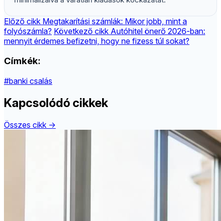
Előző cikk
Megtakarítási számlák: Mikor jobb, mint a
folyószámla?
Következő cikk
Autóhitel önerő 2026-ban:
mennyit érdemes befizetni, hogy ne fizess túl sokat?
Címkék:
#banki csalás
Kapcsolódó cikkek
Összes cikk →