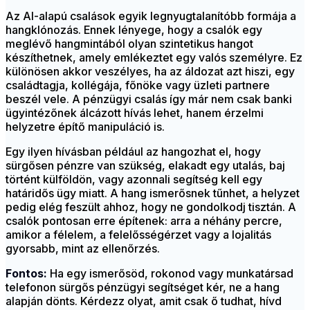
Az AI-alapú csalások egyik legnyugtalanítóbb formája a
hangklónozás. Ennek lényege, hogy a csalók egy
meglévő hangmintából olyan szintetikus hangot
készíthetnek, amely emlékeztet egy valós személyre. Ez
különösen akkor veszélyes, ha az áldozat azt hiszi, egy
családtagja, kollégája, főnöke vagy üzleti partnere
beszél vele. A pénzügyi csalás így már nem csak banki
ügyintézőnek álcázott hívás lehet, hanem érzelmi
helyzetre építő manipuláció is.
Egy ilyen hívásban például az hangozhat el, hogy
sürgősen pénzre van szükség, elakadt egy utalás, baj
történt külföldön, vagy azonnali segítség kell egy
határidős ügy miatt. A hang ismerősnek tűnhet, a helyzet
pedig elég feszült ahhoz, hogy ne gondolkodj tisztán. A
csalók pontosan erre építenek: arra a néhány percre,
amikor a félelem, a felelősségérzet vagy a lojalitás
gyorsabb, mint az ellenőrzés.
Fontos:
Ha egy ismerősöd, rokonod vagy munkatársad
telefonon sürgős pénzügyi segítséget kér, ne a hang
alapján dönts. Kérdezz olyat, amit csak ő tudhat, hívd