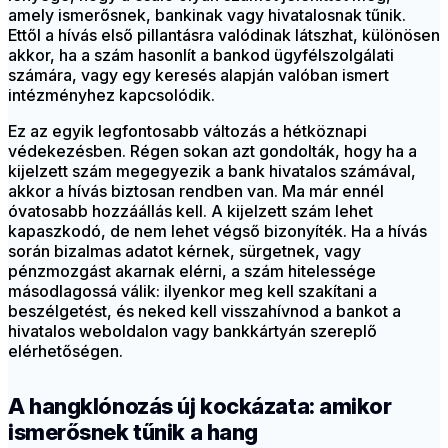
amely ismerősnek, bankinak vagy hivatalosnak tűnik.
Ettől a hívás első pillantásra valódinak látszhat, különösen
akkor, ha a szám hasonlít a bankod ügyfélszolgálati
számára, vagy egy keresés alapján valóban ismert
intézményhez kapcsolódik.
Ez az egyik legfontosabb változás a hétköznapi
védekezésben. Régen sokan azt gondolták, hogy ha a
kijelzett szám megegyezik a bank hivatalos számával,
akkor a hívás biztosan rendben van. Ma már ennél
óvatosabb hozzáállás kell. A kijelzett szám lehet
kapaszkodó, de nem lehet végső bizonyíték. Ha a hívás
során bizalmas adatot kérnek, sürgetnek, vagy
pénzmozgást akarnak elérni, a szám hitelessége
másodlagossá válik: ilyenkor meg kell szakítani a
beszélgetést, és neked kell visszahívnod a bankot a
hivatalos weboldalon vagy bankkártyán szereplő
elérhetőségen.
A hangklónozás új kockázata: amikor
ismerősnek tűnik a hang