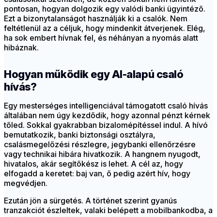
pontosan, hogyan dolgozik egy valódi banki ügyintéző.
Ezt a bizonytalanságot használják ki a csalók. Nem
feltétlenül az a céljuk, hogy mindenkit átverjenek. Elég,
ha sok embert hívnak fel, és néhányan a nyomás alatt
hibáznak.
Hogyan működik egy AI-alapú csaló
hívás?
Egy mesterséges intelligenciával támogatott csaló hívás
általában nem úgy kezdődik, hogy azonnal pénzt kérnek
tőled. Sokkal gyakrabban bizalomépítéssel indul. A hívó
bemutatkozik, banki biztonsági osztályra,
csalásmegelőzési részlegre, jegybanki ellenőrzésre
vagy technikai hibára hivatkozik. A hangnem nyugodt,
hivatalos, akár segítőkész is lehet. A cél az, hogy
elfogadd a keretet: baj van, ő pedig azért hív, hogy
megvédjen.
Ezután jön a sürgetés. A történet szerint gyanús
tranzakciót észleltek, valaki belépett a mobilbankodba, a