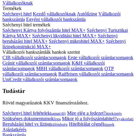
Vállalkozóknak
Termékek
Széchenyi hitel
Kezdő vállalkozóknak
Autólízing
Vállalkozói
bankszámla
Egyéni vállalkozói bankszámla
Széchenyi hitel termékek
Széchenyi Kártya folyószámla hitel MAX+
Széchenyi Turisztikai
Kártya MAX+
Széchenyi likviditási hitel MAX+
Széchenyi
beruházási hitel MAX+
Széchenyi mikrohitel MAX+
Széchenyi
lízingkonstrukció MAX+
Vállalkozói bankszámlák bankok szerint
CIB vállalkozói számlacsomagok
Erste vállalkozói számlacsomagok
Gránit vállalkozói számlacsomagok
K&H vállalkozói
számlacsomagok
MBH vállalkozói számlacsomagok
OTP
vállalkozói számlacsomagok
Raiffeisen vállalkozói számlacsomagok
UniCredit vállalkozói számlacsomagok
Tudástár
Rövid magyarázatok KKV finanszírozáshoz.
Széchenyi hitel feltételek
Mire elég a fedezet?
kamat/díj
áttekintés
Szükséges dokumentumok
Mikor jó a folyószámlahitel?
lista
gyakorlati
Beruházási hitel vs lízing
Hitelbírálat cégnél
különbség
tippek
Ajánlatkérés
Bankszámla