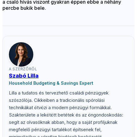
a csaló hívás viszont gyakran éppen ebbe a néhány
percbe bukik bele.
A SZERZŐRŐL
Szabó Lilla
Household Budgeting & Savings Expert
Lilla a tudatos és tervezhető családi pénzügyek
szószólója. Cikkeiben a tradicionális spórolási
technikákat ötvözi a modern pénzügyi formákkal.
Szakterülete a lekötött betétek és az öngondoskodás:
segít az olvasóknak abban, hogy a saját profiljuknak
megfelelő pénzügyi tartalékot építsenek fel,
minimalizálva a váratlan kiadások kockázatát.