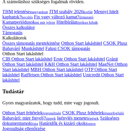
A számoláshoz szükséges fogalmak röviden.
THM jelentése
JTM szabály 2026
Mennyi hitelt
magyarázat
korlát
kaphatok?
Fix vagy változó kamat?
becslés
útmutató
Kamatperiódusok
Hitelbírálat
mi mit jelent
tipikus hibák
Összes kalkulátor
Támogatás
Kalkulátorok
Összes támogatás megtekintése
Otthon Start lakáshitel
CSOK Plusz
Babaváró
Munkáshitel
Falusi CSOK támogatás
Otthon Start lakáshitel
CIB Otthon Start lakáshitel
Erste Otthon Start lakáshitel
Gránit
Otthon Start lakáshitel
K&H Otthon Start lakáshitel
MagNet Otthon
Start lakáshitel
MBH Otthon Start lakáshitel
OTP Otthon Start
lakáshitel
Raiffeisen Otthon Start lakáshitel
Unicredit Otthon Start
lakáshitel
Tudástár
Gyors magyarázatok, hogy tudd, mire vagy jogosult.
Otthon Start feltételek
CSOK Plusz feltételek
jogosultság
összefoglaló
Babaváró: mire figyelj?
Igénylés menete
Szükséges
tippek
lépések
dokumentumok
Határidők és kizáró okok
lista
fontos
Jogosultság ellenőrzése