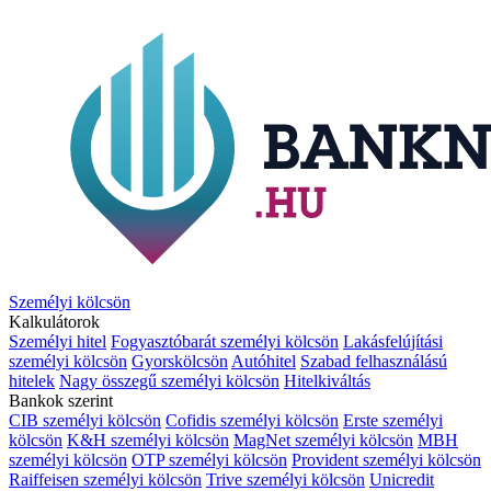
Személyi kölcsön
Kalkulátorok
Személyi hitel
Fogyasztóbarát személyi kölcsön
Lakásfelújítási
személyi kölcsön
Gyorskölcsön
Autóhitel
Szabad felhasználású
hitelek
Nagy összegű személyi kölcsön
Hitelkiváltás
Bankok szerint
CIB személyi kölcsön
Cofidis személyi kölcsön
Erste személyi
kölcsön
K&H személyi kölcsön
MagNet személyi kölcsön
MBH
személyi kölcsön
OTP személyi kölcsön
Provident személyi kölcsön
Raiffeisen személyi kölcsön
Trive személyi kölcsön
Unicredit