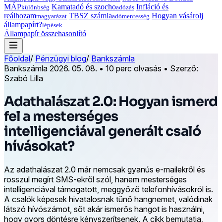
MÁP
Kamatadó és szocho
Infláció és
különbség
adózás
reálhozam
TBSZ számla
Hogyan vásárolj
magyarázat
adómentesség
állampapírt?
lépések
Állampapír összehasonlító
Főoldal
/
Pénzügyi blog
/
Bankszámla
Bankszámla
2026. 05. 08.
•
10 perc olvasás
•
Szerző:
Szabó Lilla
Adathalászat 2.0: Hogyan ismerd
fel a mesterséges
intelligenciával generált csaló
hívásokat?
Az adathalászat 2.0 már nemcsak gyanús e-mailekről és
rosszul megírt SMS-ekről szól, hanem mesterséges
intelligenciával támogatott, meggyőző telefonhívásokról is.
A csalók képesek hivatalosnak tűnő hangnemet, valódinak
látszó hívószámot, sőt akár ismerős hangot is használni,
hogy gyors döntésre kényszerítsenek. A cikk bemutatja,