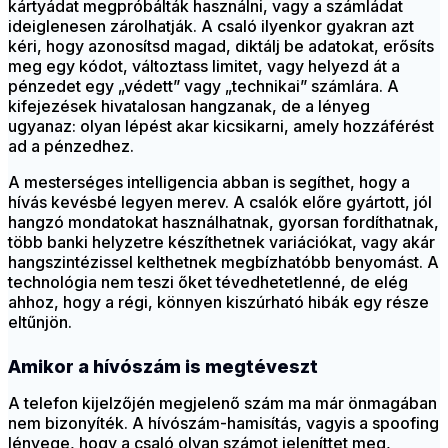
kártyádat megpróbálták használni, vagy a számládat
ideiglenesen zárolhatják. A csaló ilyenkor gyakran azt
kéri, hogy azonosítsd magad, diktálj be adatokat, erősíts
meg egy kódot, változtass limitet, vagy helyezd át a
pénzedet egy „védett” vagy „technikai” számlára. A
kifejezések hivatalosan hangzanak, de a lényeg
ugyanaz: olyan lépést akar kicsikarni, amely hozzáférést
ad a pénzedhez.
A mesterséges intelligencia abban is segíthet, hogy a
hívás kevésbé legyen merev. A csalók előre gyártott, jól
hangzó mondatokat használhatnak, gyorsan fordíthatnak,
több banki helyzetre készíthetnek variációkat, vagy akár
hangszintézissel kelthetnek megbízhatóbb benyomást. A
technológia nem teszi őket tévedhetetlenné, de elég
ahhoz, hogy a régi, könnyen kiszúrható hibák egy része
eltűnjön.
Amikor a hívószám is megtéveszt
A telefon kijelzőjén megjelenő szám ma már önmagában
nem bizonyíték. A hívószám-hamisítás, vagyis a spoofing
lényege, hogy a csaló olyan számot jeleníttet meg,