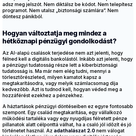
adsz meg jelszót. Nem diktálsz be kódot. Nem telepítesz
programot. Nem utalsz „biztonsági számlára”. Nem
döntesz pánikból.
Hogyan változtatja meg mindez a
hétköznapi pénzügyi gondolkodást?
Az AI-alapú csalások terjedése nem azt jelenti, hogy
félned kell a digitális bankolástól. Inkább azt jelenti, hogy
a pénzügyi tudatosság része lett a kiberbiztonsági
tudatosság is. Ma már nem elég tudni, mennyi a
törlesztőrészleted, milyen kamatot kapsz a
megtakarításodra, vagy melyik számlacsomag díja
kedvezőbb. Azt is tudnod kell, hogyan véded meg a
hozzáférést ezekhez a pénzekhez.
A háztartások pénzügyi döntéseiben ez egyre fontosabb
szempont. Egy család megtakarítása, egy vállalkozó
működési tartaléka vagy egy nyugdíjas félretett pénze
pillanatok alatt célponttá válhat, ha a csaló jól időzít és jó
történetet használ. Az
adathalászat 2.0
nem válogat