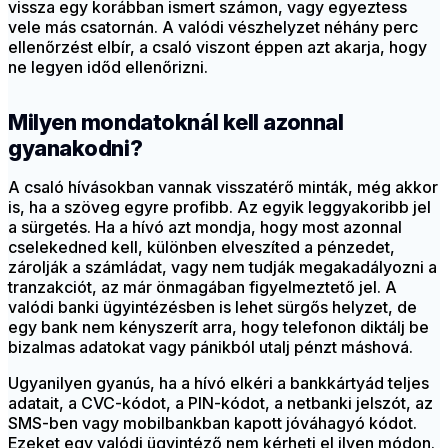
vissza egy korábban ismert számon, vagy egyeztess
vele más csatornán. A valódi vészhelyzet néhány perc
ellenőrzést elbír, a csaló viszont éppen azt akarja, hogy
ne legyen időd ellenőrizni.
Milyen mondatoknál kell azonnal
gyanakodni?
A csaló hívásokban vannak visszatérő minták, még akkor
is, ha a szöveg egyre profibb. Az egyik leggyakoribb jel
a sürgetés. Ha a hívó azt mondja, hogy most azonnal
cselekedned kell, különben elveszíted a pénzedet,
zárolják a számládat, vagy nem tudják megakadályozni a
tranzakciót, az már önmagában figyelmeztető jel. A
valódi banki ügyintézésben is lehet sürgős helyzet, de
egy bank nem kényszerít arra, hogy telefonon diktálj be
bizalmas adatokat vagy pánikból utalj pénzt máshová.
Ugyanilyen gyanús, ha a hívó elkéri a bankkártyád teljes
adatait, a CVC-kódot, a PIN-kódot, a netbanki jelszót, az
SMS-ben vagy mobilbankban kapott jóváhagyó kódot.
Ezeket egy valódi ügyintéző nem kérheti el ilyen módon.