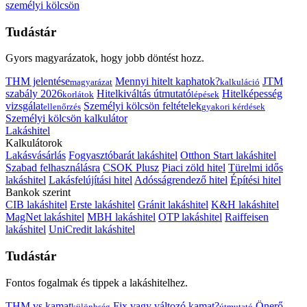
személyi kölcsön
Tudástár
Gyors magyarázatok, hogy jobb döntést hozz.
THM jelentése
Mennyi hitelt kaphatok?
JTM
magyarázat
kalkuláció
szabály 2026
Hitelkiváltás útmutató
Hitelképesség
korlátok
lépések
vizsgálat
Személyi kölcsön feltételek
ellenőrzés
gyakori kérdések
Személyi kölcsön kalkulátor
Lakáshitel
Kalkulátorok
Lakásvásárlás
Fogyasztóbarát lakáshitel
Otthon Start lakáshitel
Szabad felhasználásra
CSOK Plusz
Piaci zöld hitel
Türelmi idős
lakáshitel
Lakásfelújítási hitel
Adósságrendező hitel
Építési hitel
Bankok szerint
CIB lakáshitel
Erste lakáshitel
Gránit lakáshitel
K&H lakáshitel
MagNet lakáshitel
MBH lakáshitel
OTP lakáshitel
Raiffeisen
lakáshitel
UniCredit lakáshitel
Tudástár
Fontos fogalmak és tippek a lakáshitelhez.
THM vs kamat
Fix vagy változó kamat?
Önerő
különbség
útmutató