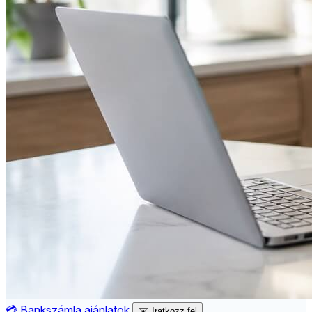
💳
Bankszámla ajánlatok
✉️
Iratkozz fel