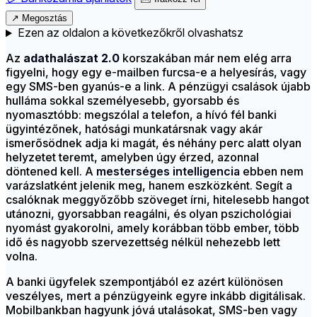
↗
Megosztás
Ezen az oldalon a következőkről olvashatsz
Az
adathalászat 2.0
korszakában már nem elég arra
figyelni, hogy egy e-mailben furcsa-e a helyesírás, vagy
egy SMS-ben gyanús-e a link. A pénzügyi csalások újabb
hulláma sokkal személyesebb, gyorsabb és
nyomasztóbb: megszólal a telefon, a hívó fél banki
ügyintézőnek, hatósági munkatársnak vagy akár
ismerősödnek adja ki magát, és néhány perc alatt olyan
helyzetet teremt, amelyben úgy érzed, azonnal
döntened kell. A
mesterséges intelligencia
ebben nem
varázslatként jelenik meg, hanem eszközként. Segít a
csalóknak meggyőzőbb szöveget írni, hitelesebb hangot
utánozni, gyorsabban reagálni, és olyan pszichológiai
nyomást gyakorolni, amely korábban több ember, több
idő és nagyobb szervezettség nélkül nehezebb lett
volna.
A banki ügyfelek szempontjából ez azért különösen
veszélyes, mert a pénzügyeink egyre inkább digitálisak.
Mobilbankban hagyunk jóvá utalásokat, SMS-ben vagy