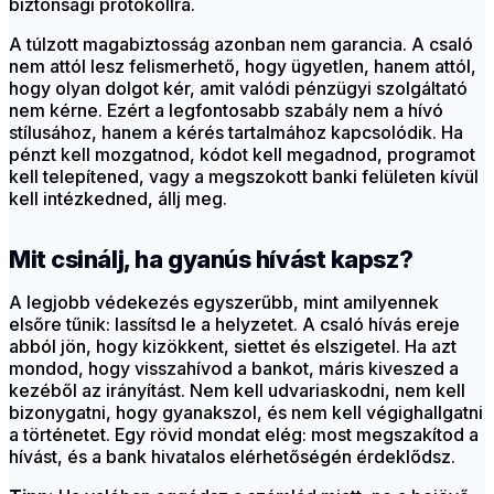
biztonsági protokollra.
A túlzott magabiztosság azonban nem garancia. A csaló
nem attól lesz felismerhető, hogy ügyetlen, hanem attól,
hogy olyan dolgot kér, amit valódi pénzügyi szolgáltató
nem kérne. Ezért a legfontosabb szabály nem a hívó
stílusához, hanem a kérés tartalmához kapcsolódik. Ha
pénzt kell mozgatnod, kódot kell megadnod, programot
kell telepítened, vagy a megszokott banki felületen kívül
kell intézkedned, állj meg.
Mit csinálj, ha gyanús hívást kapsz?
A legjobb védekezés egyszerűbb, mint amilyennek
elsőre tűnik: lassítsd le a helyzetet. A csaló hívás ereje
abból jön, hogy kizökkent, siettet és elszigetel. Ha azt
mondod, hogy visszahívod a bankot, máris kiveszed a
kezéből az irányítást. Nem kell udvariaskodni, nem kell
bizonygatni, hogy gyanakszol, és nem kell végighallgatni
a történetet. Egy rövid mondat elég: most megszakítod a
hívást, és a bank hivatalos elérhetőségén érdeklődsz.