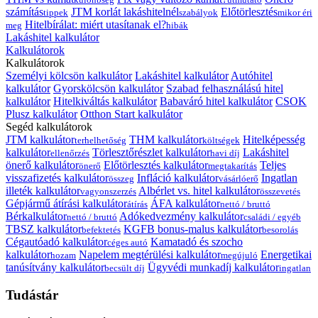
számítás
JTM korlát lakáshitelnél
Előtörlesztés
tippek
szabályok
mikor éri
Hitelbírálat: miért utasítanak el?
meg
hibák
Lakáshitel kalkulátor
Kalkulátorok
Kalkulátorok
Személyi kölcsön kalkulátor
Lakáshitel kalkulátor
Autóhitel
kalkulátor
Gyorskölcsön kalkulátor
Szabad felhasználású hitel
kalkulátor
Hitelkiváltás kalkulátor
Babaváró hitel kalkulátor
CSOK
Plusz kalkulátor
Otthon Start kalkulátor
Segéd kalkulátorok
JTM kalkulátor
THM kalkulátor
Hitelképesség
terhelhetőség
költségek
kalkulátor
Törlesztőrészlet kalkulátor
Lakáshitel
ellenőrzés
havi díj
önerő kalkulátor
Előtörlesztés kalkulátor
Teljes
önerő
megtakarítás
visszafizetés kalkulátor
Infláció kalkulátor
Ingatlan
összeg
vásárlóerő
illeték kalkulátor
Albérlet vs. hitel kalkulátor
vagyonszerzés
összevetés
Gépjármű átírási kalkulátor
ÁFA kalkulátor
átírás
nettó / bruttó
Bérkalkulátor
Adókedvezmény kalkulátor
nettó / bruttó
családi / egyéb
TBSZ kalkulátor
KGFB bonus-malus kalkulátor
befektetés
besorolás
Cégautóadó kalkulátor
Kamatadó és szocho
céges autó
kalkulátor
Napelem megtérülési kalkulátor
Energetikai
hozam
megújuló
tanúsítvány kalkulátor
Ügyvédi munkadíj kalkulátor
becsült díj
ingatlan
Tudástár