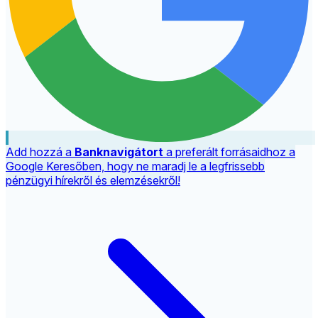
Add hozzá a
Banknavigátort
a preferált forrásaidhoz a
Google Keresőben, hogy ne maradj le a legfrissebb
pénzügyi hírekről és elemzésekről!