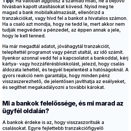
Tipp:
Ha valóban aggódsz a számlád miatt, ne a bejövő
hívásban kapott utasításokat kövesd. Nyisd meg te
magad a bank mobilalkalmazását, ellenőrizd a
tranzakciókat, vagy hívd fel a bankot a hivatalos számon.
Ha a csaló azt mondja, hogy ne tedd le, mert akkor nem
tudják megvédeni a pénzedet, az éppen annak a jele,
hogy le kell tenned.
Ha már megadtál adatot, jóváhagytál tranzakciót,
telepítettél programot vagy pénzt utaltál, az idő számít.
Ilyenkor azonnal vedd fel a kapcsolatot a bankoddal, kérj
kártya- vagy hozzáférésblokkolást, jelezd, hogy csalás
áldozata lehettél, és tegyél bejelentést a hatóságoknál. A
gyors reakció nem garantálja, hogy minden pénz
visszaszerezhető, de jelentősen javíthatja az esélyeket,
és segíthet megakadályozni a további károkat.
Mi a bankok felelőssége, és mi marad az
ügyfél oldalán?
A bankok érdeke is az, hogy visszaszorítsák a
csalásokat. Egyre fejlettebb tranzakciófigyelő