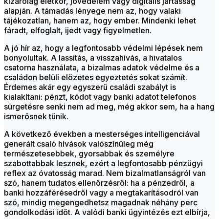
kizárólag életkor, jövedelem vagy digitális jártasság
alapján. A támadás lényege nem az, hogy valaki
tájékozatlan, hanem az, hogy ember. Mindenki lehet
fáradt, elfoglalt, ijedt vagy figyelmetlen.
A jó hír az, hogy a legfontosabb védelmi lépések nem
bonyolultak. A lassítás, a visszahívás, a hivatalos
csatorna használata, a bizalmas adatok védelme és a
családon belüli előzetes egyeztetés sokat számít.
Érdemes akár egy egyszerű családi szabályt is
kialakítani: pénzt, kódot vagy banki adatot telefonos
sürgetésre senki nem ad meg, még akkor sem, ha a hang
ismerősnek tűnik.
A következő években a mesterséges intelligenciával
generált csaló hívások valószínűleg még
természetesebbek, gyorsabbak és személyre
szabottabbak lesznek, ezért a legfontosabb pénzügyi
reflex az óvatosság marad. Nem bizalmatlanságról van
szó, hanem tudatos ellenőrzésről: ha a pénzedről, a
banki hozzáférésedről vagy a megtakarításodról van
szó, mindig megengedhetsz magadnak néhány perc
gondolkodási időt. A valódi banki ügyintézés ezt elbírja,