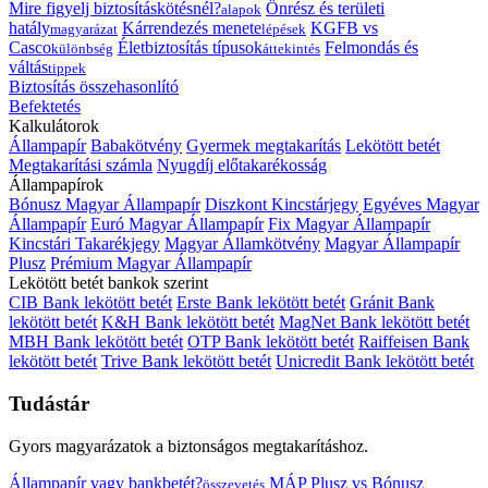
Mire figyelj biztosításkötésnél?
Önrész és területi
alapok
hatály
Kárrendezés menete
KGFB vs
magyarázat
lépések
Casco
Életbiztosítás típusok
Felmondás és
különbség
áttekintés
váltás
tippek
Biztosítás összehasonlító
Befektetés
Kalkulátorok
Állampapír
Babakötvény
Gyermek megtakarítás
Lekötött betét
Megtakarítási számla
Nyugdíj előtakarékosság
Állampapírok
Bónusz Magyar Állampapír
Diszkont Kincstárjegy
Egyéves Magyar
Állampapír
Euró Magyar Állampapír
Fix Magyar Állampapír
Kincstári Takarékjegy
Magyar Államkötvény
Magyar Állampapír
Plusz
Prémium Magyar Állampapír
Lekötött betét bankok szerint
CIB Bank lekötött betét
Erste Bank lekötött betét
Gránit Bank
lekötött betét
K&H Bank lekötött betét
MagNet Bank lekötött betét
MBH Bank lekötött betét
OTP Bank lekötött betét
Raiffeisen Bank
lekötött betét
Trive Bank lekötött betét
Unicredit Bank lekötött betét
Tudástár
Gyors magyarázatok a biztonságos megtakarításhoz.
Állampapír vagy bankbetét?
MÁP Plusz vs Bónusz
összevetés