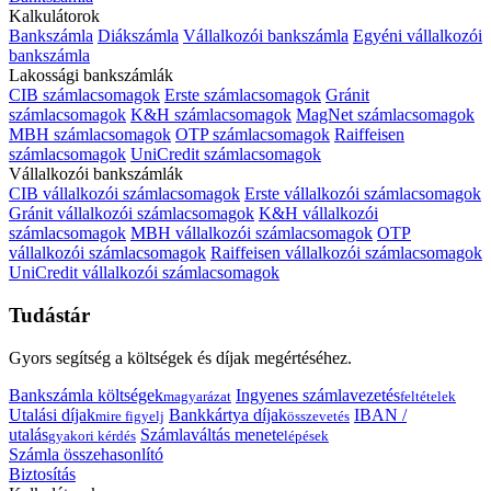
Kalkulátorok
Bankszámla
Diákszámla
Vállalkozói bankszámla
Egyéni vállalkozói
bankszámla
Lakossági bankszámlák
CIB számlacsomagok
Erste számlacsomagok
Gránit
számlacsomagok
K&H számlacsomagok
MagNet számlacsomagok
MBH számlacsomagok
OTP számlacsomagok
Raiffeisen
számlacsomagok
UniCredit számlacsomagok
Vállalkozói bankszámlák
CIB vállalkozói számlacsomagok
Erste vállalkozói számlacsomagok
Gránit vállalkozói számlacsomagok
K&H vállalkozói
számlacsomagok
MBH vállalkozói számlacsomagok
OTP
vállalkozói számlacsomagok
Raiffeisen vállalkozói számlacsomagok
UniCredit vállalkozói számlacsomagok
Tudástár
Gyors segítség a költségek és díjak megértéséhez.
Bankszámla költségek
Ingyenes számlavezetés
magyarázat
feltételek
Utalási díjak
Bankkártya díjak
IBAN /
mire figyelj
összevetés
utalás
Számlaváltás menete
gyakori kérdés
lépések
Számla összehasonlító
Biztosítás