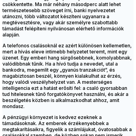
csökkentette. Ma már néhány másodperc alatt lehet
természetesebb szöveget írni, banki nyelvezetet
utánozni, több változatot készíteni ugyanarra a
megtévesztésre, vagy akár személyre szabottabb
támadást felépíteni nyilvánosan elérhető információk
alapján.
A telefonos csalásoknál ez azért különösen kellemetlen,
mert a hívás eleve intimebb helyzetet teremt, mint egy
üzenet. Egy emberi hang sürgősebbnek, komolyabbnak,
valódibbnak tűnik. Ha a hívó tudja a nevedet, utal a
bankodra, megemlít egy „gyanús tranzakciót”, és
magabiztosan beszél, könnyen kialakulhat az érzés,
hogy valódi veszélyhelyzet van. A mesterséges
intelligencia ezt a hatást erősíti fel: a csaló gyorsabban
tud hitelesnek tűnő forgatókönyvet használni, és akár a
beszélgetés közben is alkalmazkodhat ahhoz, amit
mondasz.
A pénzügyi környezet is kedvez ezeknek a
támadásoknak. Az emberek érzékenyebbek a
megtakarításaikra, figyelik a számlájukat, óvatosabbak a
csalásokkal szemben, de közben sokan nem ismerik