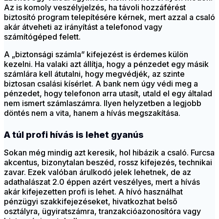
Az is komoly veszélyjelzés, ha távoli hozzáférést
biztosító program telepítésére kérnek, mert azzal a csaló
akár átveheti az irányítást a telefonod vagy
számítógéped felett.
A „biztonsági számla” kifejezést is érdemes külön
kezelni. Ha valaki azt állítja, hogy a pénzedet egy másik
számlára kell átutalni, hogy megvédjék, az szinte
biztosan csalási kísérlet. A bank nem úgy védi meg a
pénzedet, hogy telefonon arra utasít, utald el egy általad
nem ismert számlaszámra. Ilyen helyzetben a legjobb
döntés nem a vita, hanem a hívás megszakítása.
A túl profi hívás is lehet gyanús
Sokan még mindig azt keresik, hol hibázik a csaló. Furcsa
akcentus, bizonytalan beszéd, rossz kifejezés, technikai
zavar. Ezek valóban árulkodó jelek lehetnek, de az
adathalászat 2.0 éppen azért veszélyes, mert a hívás
akár kifejezetten profi is lehet. A hívó használhat
pénzügyi szakkifejezéseket, hivatkozhat belső
osztályra, ügyiratszámra, tranzakcióazonosítóra vagy