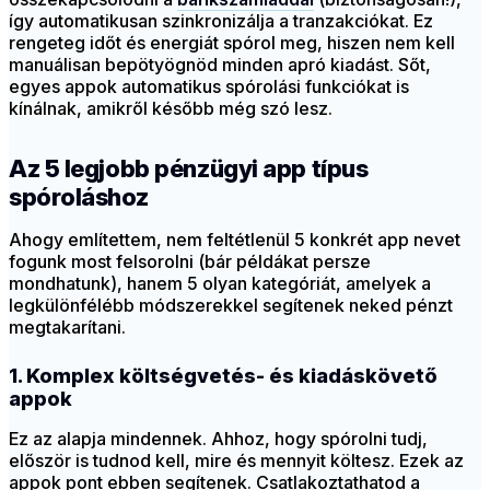
így automatikusan szinkronizálja a tranzakciókat. Ez
rengeteg időt és energiát spórol meg, hiszen nem kell
manuálisan bepötyögnöd minden apró kiadást. Sőt,
egyes appok automatikus spórolási funkciókat is
kínálnak, amikről később még szó lesz.
Az 5 legjobb pénzügyi app típus
spóroláshoz
Ahogy említettem, nem feltétlenül 5 konkrét app nevet
fogunk most felsorolni (bár példákat persze
mondhatunk), hanem 5 olyan kategóriát, amelyek a
legkülönfélébb módszerekkel segítenek neked pénzt
megtakarítani.
1. Komplex költségvetés- és kiadáskövető
appok
Ez az alapja mindennek. Ahhoz, hogy spórolni tudj,
először is tudnod kell, mire és mennyit költesz. Ezek az
appok pont ebben segítenek. Csatlakoztathatod a