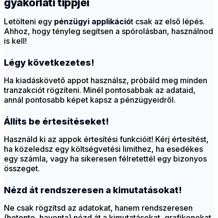
gyakorlati tippjei
Letölteni egy
pénzügyi applikáció
t csak az első lépés.
Ahhoz, hogy tényleg segítsen a spórolásban, használnod
is kell!
Légy következetes!
Ha kiadáskövető appot használsz, próbáld meg minden
tranzakciót rögzíteni. Minél pontosabbak az adataid,
annál pontosabb képet kapsz a pénzügyeidről.
Állíts be értesítéseket!
Használd ki az appok értesítési funkcióit! Kérj értesítést,
ha közeledsz egy költségvetési limithez, ha esedékes
egy számla, vagy ha sikeresen félretettél egy bizonyos
összeget.
Nézd át rendszeresen a kimutatásokat!
Ne csak rögzítsd az adatokat, hanem rendszeresen
(hetente, havonta) nézd át a kimutatásokat, grafikonokat.