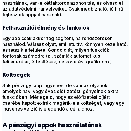
használnak, van-e kétfaktoros azonosítás, és olvasd el
az adatvédelmi irányelveiket. Csak megbízható, jó hírű
fejlesztők appjait használd.
Felhasználói élmény és funkciók
Egy app csak akkor fog segíteni, ha rendszeresen
használod. Válassz olyat, ami intuitív, könnyen kezelhető,
és tetszik a felülete. Gondold át, milyen funkciók
fontosak számodra (pl. számlák automatikus
felismerése, értesítések, célkövetés, grafikonok).
Költségek
Sok pénzügyi app ingyenes, de vannak olyanok,
amelyek havi vagy éves előfizetést igényelnek extra
funkciókért. Mérlegeld, hogy az előfizetési díjért
cserébe kapott extrák megérik-e a költséget, vagy egy
ingyenes verzió is elegendő a céljaidhoz.
A pénzügyi appok használatának