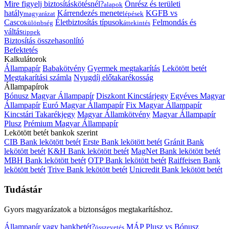
Mire figyelj biztosításkötésnél?
Önrész és területi
alapok
hatály
Kárrendezés menete
KGFB vs
magyarázat
lépések
Casco
Életbiztosítás típusok
Felmondás és
különbség
áttekintés
váltás
tippek
Biztosítás összehasonlító
Befektetés
Kalkulátorok
Állampapír
Babakötvény
Gyermek megtakarítás
Lekötött betét
Megtakarítási számla
Nyugdíj előtakarékosság
Állampapírok
Bónusz Magyar Állampapír
Diszkont Kincstárjegy
Egyéves Magyar
Állampapír
Euró Magyar Állampapír
Fix Magyar Állampapír
Kincstári Takarékjegy
Magyar Államkötvény
Magyar Állampapír
Plusz
Prémium Magyar Állampapír
Lekötött betét bankok szerint
CIB Bank lekötött betét
Erste Bank lekötött betét
Gránit Bank
lekötött betét
K&H Bank lekötött betét
MagNet Bank lekötött betét
MBH Bank lekötött betét
OTP Bank lekötött betét
Raiffeisen Bank
lekötött betét
Trive Bank lekötött betét
Unicredit Bank lekötött betét
Tudástár
Gyors magyarázatok a biztonságos megtakarításhoz.
Állampapír vagy bankbetét?
MÁP Plusz vs Bónusz
összevetés