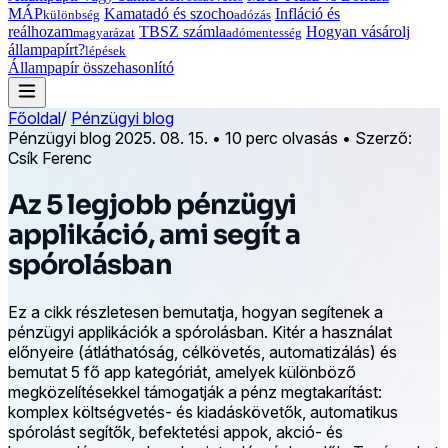
MÁP
Kamatadó és szocho
Infláció és
különbség
adózás
reálhozam
TBSZ számla
Hogyan vásárolj
magyarázat
adómentesség
állampapírt?
lépések
Állampapír összehasonlító
Főoldal
/
Pénzügyi blog
Pénzügyi blog
2025. 08. 15.
•
10 perc olvasás
•
Szerző:
Csík Ferenc
Az 5 legjobb pénzügyi
applikáció, ami segít a
spórolásban
Ez a cikk részletesen bemutatja, hogyan segítenek a
pénzügyi applikációk a spórolásban. Kitér a használat
előnyeire (átláthatóság, célkövetés, automatizálás) és
bemutat 5 fő app kategóriát, amelyek különböző
megközelítésekkel támogatják a pénz megtakarítást:
komplex költségvetés- és kiadáskövetők, automatikus
spórolást segítők, befektetési appok, akció- és