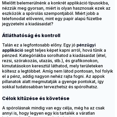
Mielőtt belemerülnénk a konkrét applikáció típusokba,
nézzük meg gyorsan, miért is olyan hasznosak ezek az
eszközök a spórolás szempontjából. Miért jobb a
telefonodat elővenni, mint egy papír alapú füzetbe
jegyzetelni a kiadásaidat?
Átláthatóság és kontroll
Talán ez a legfontosabb előny. Egy jó
pénzügyi
applikáció
segít teljes képet kapni arról, hová tűnik a
pénzed. Kategóriákba sorolhatod a kiadásaidat (étel,
rezsi, szórakozás, utazás, stb.), és grafikonokon,
kimutatásokon keresztül láthatod, mely területeken
költesz a legtöbbet. Amíg nem látod pontosan, hol folyik
el a pénz, addig nagyon nehéz rajta fogni. Az appok
pillanatok alatt megmutatják a gyenge pontokat, így
sokkal tudatosabban tervezhetsz és spórolhatsz.
Célok kitűzése és követése
A spórolásnak mindig van egy célja, még ha az csak
annyi is, hogy legyen egy kis tartalék a váratlan