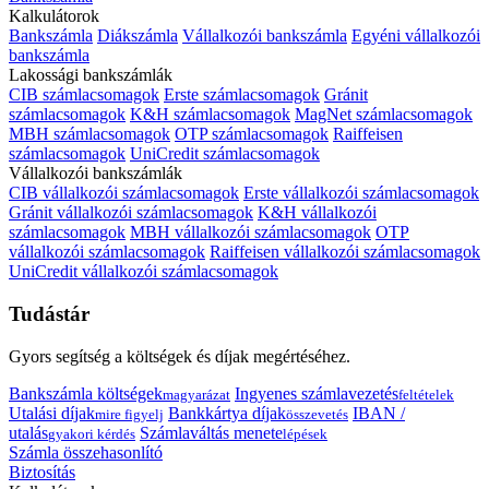
Kalkulátorok
Bankszámla
Diákszámla
Vállalkozói bankszámla
Egyéni vállalkozói
bankszámla
Lakossági bankszámlák
CIB számlacsomagok
Erste számlacsomagok
Gránit
számlacsomagok
K&H számlacsomagok
MagNet számlacsomagok
MBH számlacsomagok
OTP számlacsomagok
Raiffeisen
számlacsomagok
UniCredit számlacsomagok
Vállalkozói bankszámlák
CIB vállalkozói számlacsomagok
Erste vállalkozói számlacsomagok
Gránit vállalkozói számlacsomagok
K&H vállalkozói
számlacsomagok
MBH vállalkozói számlacsomagok
OTP
vállalkozói számlacsomagok
Raiffeisen vállalkozói számlacsomagok
UniCredit vállalkozói számlacsomagok
Tudástár
Gyors segítség a költségek és díjak megértéséhez.
Bankszámla költségek
Ingyenes számlavezetés
magyarázat
feltételek
Utalási díjak
Bankkártya díjak
IBAN /
mire figyelj
összevetés
utalás
Számlaváltás menete
gyakori kérdés
lépések
Számla összehasonlító
Biztosítás