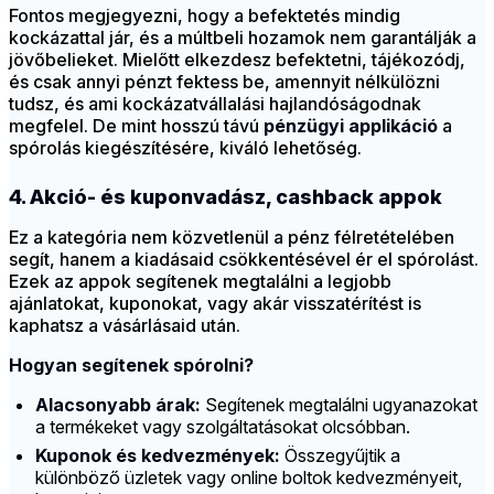
Fontos megjegyezni, hogy a befektetés mindig
kockázattal jár, és a múltbeli hozamok nem garantálják a
jövőbelieket. Mielőtt elkezdesz befektetni, tájékozódj,
és csak annyi pénzt fektess be, amennyit nélkülözni
tudsz, és ami kockázatvállalási hajlandóságodnak
megfelel. De mint hosszú távú
pénzügyi applikáció
a
spórolás kiegészítésére, kiváló lehetőség.
4. Akció- és kuponvadász, cashback appok
Ez a kategória nem közvetlenül a pénz félretételében
segít, hanem a kiadásaid csökkentésével ér el spórolást.
Ezek az appok segítenek megtalálni a legjobb
ajánlatokat, kuponokat, vagy akár visszatérítést is
kaphatsz a vásárlásaid után.
Hogyan segítenek spórolni?
Alacsonyabb árak:
Segítenek megtalálni ugyanazokat
a termékeket vagy szolgáltatásokat olcsóbban.
Kuponok és kedvezmények:
Összegyűjtik a
különböző üzletek vagy online boltok kedvezményeit,