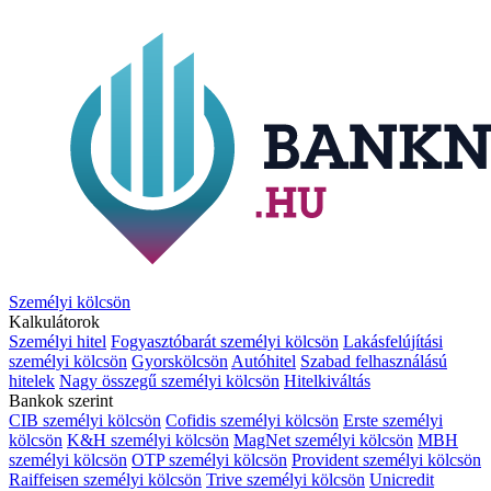
Személyi kölcsön
Kalkulátorok
Személyi hitel
Fogyasztóbarát személyi kölcsön
Lakásfelújítási
személyi kölcsön
Gyorskölcsön
Autóhitel
Szabad felhasználású
hitelek
Nagy összegű személyi kölcsön
Hitelkiváltás
Bankok szerint
CIB személyi kölcsön
Cofidis személyi kölcsön
Erste személyi
kölcsön
K&H személyi kölcsön
MagNet személyi kölcsön
MBH
személyi kölcsön
OTP személyi kölcsön
Provident személyi kölcsön
Raiffeisen személyi kölcsön
Trive személyi kölcsön
Unicredit