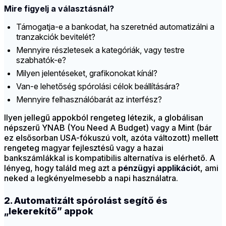
Mire figyelj a választásnál?
Támogatja-e a bankodat, ha szeretnéd automatizálni a
tranzakciók bevitelét?
Mennyire részletesek a kategóriák, vagy testre
szabhatók-e?
Milyen jelentéseket, grafikonokat kínál?
Van-e lehetőség spórolási célok beállítására?
Mennyire felhasználóbarát az interfész?
Ilyen jellegű appokból rengeteg létezik, a globálisan
népszerű YNAB (You Need A Budget) vagy a Mint (bár
ez elsősorban USA-fókuszú volt, azóta változott) mellett
rengeteg magyar fejlesztésű vagy a hazai
bankszámlákkal is kompatibilis alternatíva is elérhető. A
lényeg, hogy találd meg azt a
pénzügyi applikáció
t, ami
neked a legkényelmesebb a napi használatra.
2. Automatizált spórolást segítő és
„lekerekítő” appok