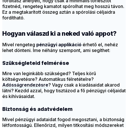
fordítasz ahelyett, hogy csak a minimális törlesztőt
fizetnéd, rengeteg kamatot spórolhat meg hosszú távon.
Ez a megtakarított összeg aztán a spórolási céljaidra
fordítható.
Hogyan válaszd ki a neked való appot?
Mivel rengeteg
pénzügyi applikáció
érhető el, nehéz
lehet dönteni. Íme néhány szempont, ami segíthet:
Szükségleteid felmérése
Mire van leginkább szükséged? Teljes körű
költségvetésre? Automatikus félretételre?
Adósságrendezésre
? Vagy csak a kiadásaidat akarod
látni? Kezdd azzal, hogy tisztázod a fő pénzügyi céljaidat
és kihívásaidat.
Biztonság és adatvédelem
Mivel pénzügyi adataidat fogod megosztani, a biztonság
létfontosságú. Ellenőrizd, milyen titkosítási módszereket