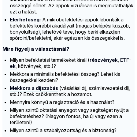
összeggé nőhet. Az appok vizuálisan is megmutathatják
ezt a hatást.
Elérhetőség:
A mikrobefektetési appok lebontják a
befektetés korábbi akadályait (magas belépési küszöb,
bonyolultság), lehetővé téve, hogy bárki elkezdjen
spórolni/befektetni, akár egészen kis összegekkel is.
Mire figyelj a választásnál?
Milyen befektetési termékeket kínál (
részvények
,
ETF-
ek
, kötvények, stb.)?
Mekkora a minimális befektetési összeg? Lehet kis
összegekkel kezdeni?
Mekkora a díjszabás
(vásárlási díj, számlavezetési díj,
stb.)? Ezek csökkenthetik a hozamot.
Mennyire könnyű a regisztráció és a használat?
Milyen szintű oktatási anyagot vagy segítséget nyújt a
befektetéshez? (Nagyon fontos, ha új vagy ezen a
területen!)
Milyen szintű a szabályozottság és a biztonság?