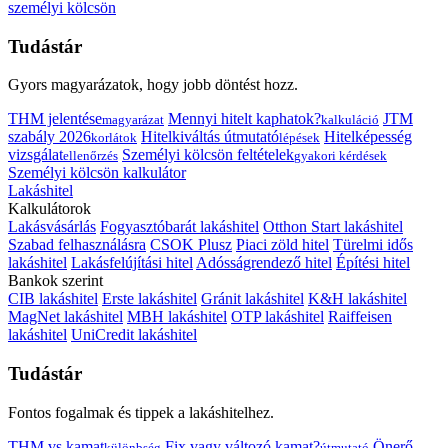
személyi kölcsön
Tudástár
Gyors magyarázatok, hogy jobb döntést hozz.
THM jelentése
Mennyi hitelt kaphatok?
JTM
magyarázat
kalkuláció
szabály 2026
Hitelkiváltás útmutató
Hitelképesség
korlátok
lépések
vizsgálat
Személyi kölcsön feltételek
ellenőrzés
gyakori kérdések
Személyi kölcsön kalkulátor
Lakáshitel
Kalkulátorok
Lakásvásárlás
Fogyasztóbarát lakáshitel
Otthon Start lakáshitel
Szabad felhasználásra
CSOK Plusz
Piaci zöld hitel
Türelmi idős
lakáshitel
Lakásfelújítási hitel
Adósságrendező hitel
Építési hitel
Bankok szerint
CIB lakáshitel
Erste lakáshitel
Gránit lakáshitel
K&H lakáshitel
MagNet lakáshitel
MBH lakáshitel
OTP lakáshitel
Raiffeisen
lakáshitel
UniCredit lakáshitel
Tudástár
Fontos fogalmak és tippek a lakáshitelhez.
THM vs kamat
Fix vagy változó kamat?
Önerő
különbség
útmutató