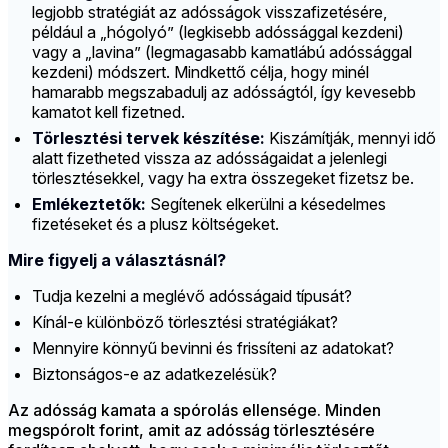
legjobb stratégiát az adósságok visszafizetésére,
például a „hógolyó” (legkisebb adóssággal kezdeni)
vagy a „lavina” (legmagasabb kamatlábú adóssággal
kezdeni) módszert. Mindkettő célja, hogy minél
hamarabb megszabadulj az adósságtól, így kevesebb
kamatot kell fizetned.
Törlesztési tervek készítése:
Kiszámítják, mennyi idő
alatt fizetheted vissza az adósságaidat a jelenlegi
törlesztésekkel, vagy ha extra összegeket fizetsz be.
Emlékeztetők:
Segítenek elkerülni a késedelmes
fizetéseket és a plusz költségeket.
Mire figyelj a választásnál?
Tudja kezelni a meglévő adósságaid típusát?
Kínál-e különböző törlesztési stratégiákat?
Mennyire könnyű bevinni és frissíteni az adatokat?
Biztonságos-e az adatkezelésük?
Az adósság kamata a spórolás ellensége. Minden
megspórolt forint, amit az adósság törlesztésére