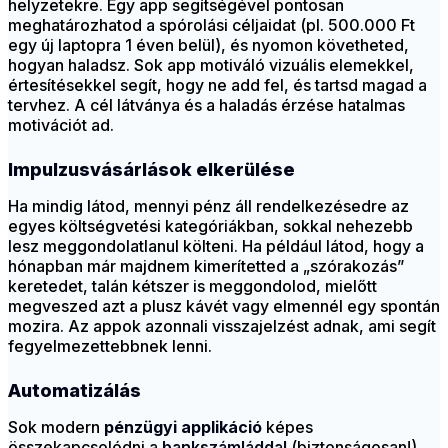
helyzetekre. Egy app segítségével pontosan
meghatározhatod a spórolási céljaidat (pl. 500.000 Ft
egy új laptopra 1 éven belül), és nyomon követheted,
hogyan haladsz. Sok app motiváló vizuális elemekkel,
értesítésekkel segít, hogy ne add fel, és tartsd magad a
tervhez. A cél látványa és a haladás érzése hatalmas
motivációt ad.
Impulzusvásárlások elkerülése
Ha mindig látod, mennyi pénz áll rendelkezésedre az
egyes költségvetési kategóriákban, sokkal nehezebb
lesz meggondolatlanul költeni. Ha például látod, hogy a
hónapban már majdnem kimerítetted a „szórakozás”
keretedet, talán kétszer is meggondolod, mielőtt
megveszed azt a plusz kávét vagy elmennél egy spontán
mozira. Az appok azonnali visszajelzést adnak, ami segít
fegyelmezettebbnek lenni.
Automatizálás
Sok modern
pénzügyi applikáció
képes
összekapcsolódni a
bankszámláddal
(biztonságosan!),