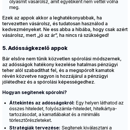
olyasmit vásárolsz, amit egyébként nem vettél volna
meg.
Ezek az appok akkor a leghatékonyabbak, ha
tervezetten vásárolsz, és tudatosan használod a
kedvezményeket. Ne ess abba a hibába, hogy csak azért
vásárolsz, mert „jó az ár”, ha nincs rá szükséged!
5. Adósságkezelő appok
Bár elsőre nem tűnik közvetlen spórolási módszernek,
az adósságok hatékony kezelése hatalmas pénzügyi
teher alól szabadíthat fel, és a megspórolt kamatok
révén közvetve nagyon is hozzájárul a pénzügyi
jólétedhez és a spórolási képességedhez.
Hogyan segítenek spórolni?
Áttekintés az adósságokról:
Egy helyen láthatod az
összes hiteledet, folyószámla-hiteledet, hitelkártya-
tartozásodat, a kamatlábakat és a minimális
törlesztőrészleteket.
Stratégiák tervezése:
Segítenek kiválasztani a