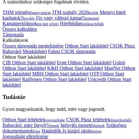
A számoláshoz szükséges fogalmak röviden.
THM jelentése
JTM szabály 2026
Mennyi hitelt
magyarázat
korlát
kaphatok?
Fix vagy változó kamat?
becslés
útmutató
Kamatperiódusok
Hitelbírálat
mi mit jelent
tipikus hibák
Összes kalkulátor
Támogatás
Kalkulátorok
Összes támogatás megtekintése
Otthon Start lakáshitel
CSOK Plusz
Babaváró
Munkáshitel
Falusi CSOK támogatás
Otthon Start lakáshitel
CIB Otthon Start lakáshitel
Erste Otthon Start lakáshitel
Gránit
Otthon Start lakáshitel
K&H Otthon Start lakáshitel
MagNet Otthon
Start lakáshitel
MBH Otthon Start lakáshitel
OTP Otthon Start
lakáshitel
Raiffeisen Otthon Start lakáshitel
Unicredit Otthon Start
lakáshitel
Tudástár
Gyors magyarázatok, hogy tudd, mire vagy jogosult.
Otthon Start feltételek
CSOK Plusz feltételek
jogosultság
összefoglaló
Babaváró: mire figyelj?
Igénylés menete
Szükséges
tippek
lépések
dokumentumok
Határidők és kizáró okok
lista
fontos
Jogosultság ellenőrzése