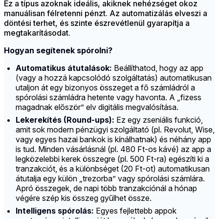
Ez a típus azoknak ideális, akiknek nehézséget okoz
manuálisan félretenni pénzt. Az automatizálás elveszi a
döntési terhet, és szinte észrevétlenül gyarapítja a
megtakarításodat.
Hogyan segítenek spórolni?
Automatikus átutalások:
Beállíthatod, hogy az app
(vagy a hozzá kapcsolódó szolgáltatás) automatikusan
utaljon át egy bizonyos összeget a fő számládról a
spórolási számládra hetente vagy havonta. A „fizess
magadnak először” elv digitális megvalósítása.
Lekerekítés (Round-ups):
Ez egy zseniális funkció,
amit sok modern pénzügyi szolgáltató (pl. Revolut, Wise,
vagy egyes hazai bankok is kínálhatnak) és néhány app
is tud. Minden vásárlásnál (pl. 480 Ft-os kávé) az app a
legközelebbi kerek összegre (pl. 500 Ft-ra) egészíti ki a
tranzakciót, és a különbséget (20 Ft-ot) automatikusan
átutalja egy külön „trezorba” vagy spórolási számlára.
Apró összegek, de napi több tranzakciónál a hónap
végére szép kis összeg gyűlhet össze.
Intelligens spórolás:
Egyes fejlettebb appok