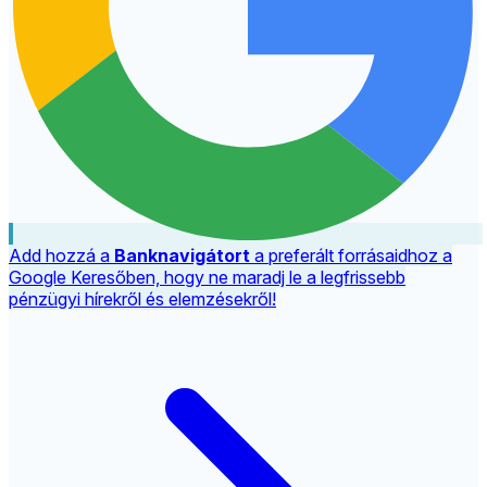
Add hozzá a
Banknavigátort
a preferált forrásaidhoz a
Google Keresőben, hogy ne maradj le a legfrissebb
pénzügyi hírekről és elemzésekről!