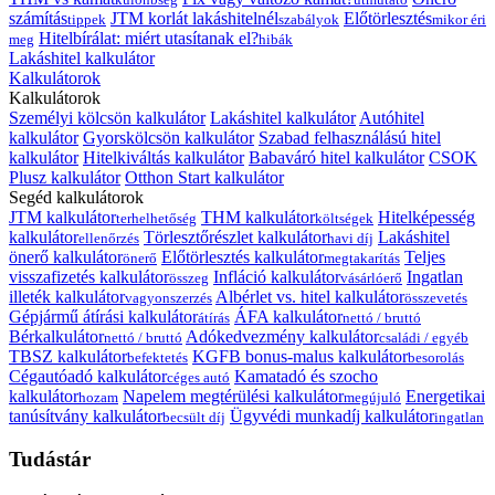
számítás
JTM korlát lakáshitelnél
Előtörlesztés
tippek
szabályok
mikor éri
Hitelbírálat: miért utasítanak el?
meg
hibák
Lakáshitel kalkulátor
Kalkulátorok
Kalkulátorok
Személyi kölcsön kalkulátor
Lakáshitel kalkulátor
Autóhitel
kalkulátor
Gyorskölcsön kalkulátor
Szabad felhasználású hitel
kalkulátor
Hitelkiváltás kalkulátor
Babaváró hitel kalkulátor
CSOK
Plusz kalkulátor
Otthon Start kalkulátor
Segéd kalkulátorok
JTM kalkulátor
THM kalkulátor
Hitelképesség
terhelhetőség
költségek
kalkulátor
Törlesztőrészlet kalkulátor
Lakáshitel
ellenőrzés
havi díj
önerő kalkulátor
Előtörlesztés kalkulátor
Teljes
önerő
megtakarítás
visszafizetés kalkulátor
Infláció kalkulátor
Ingatlan
összeg
vásárlóerő
illeték kalkulátor
Albérlet vs. hitel kalkulátor
vagyonszerzés
összevetés
Gépjármű átírási kalkulátor
ÁFA kalkulátor
átírás
nettó / bruttó
Bérkalkulátor
Adókedvezmény kalkulátor
nettó / bruttó
családi / egyéb
TBSZ kalkulátor
KGFB bonus-malus kalkulátor
befektetés
besorolás
Cégautóadó kalkulátor
Kamatadó és szocho
céges autó
kalkulátor
Napelem megtérülési kalkulátor
Energetikai
hozam
megújuló
tanúsítvány kalkulátor
Ügyvédi munkadíj kalkulátor
becsült díj
ingatlan
Tudástár