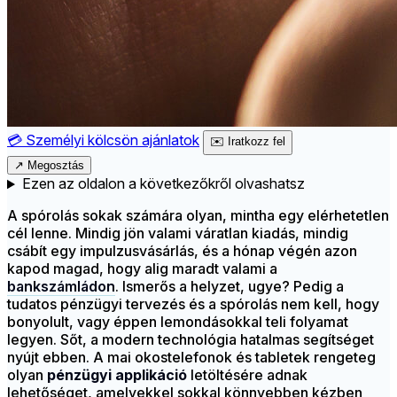
💳
Személyi kölcsön ajánlatok
✉️
Iratkozz fel
↗
Megosztás
Ezen az oldalon a következőkről olvashatsz
A spórolás sokak számára olyan, mintha egy elérhetetlen
cél lenne. Mindig jön valami váratlan kiadás, mindig
csábít egy impulzusvásárlás, és a hónap végén azon
kapod magad, hogy alig maradt valami a
bankszámládon
. Ismerős a helyzet, ugye? Pedig a
tudatos pénzügyi tervezés és a spórolás nem kell, hogy
bonyolult, vagy éppen lemondásokkal teli folyamat
legyen. Sőt, a modern technológia hatalmas segítséget
nyújt ebben. A mai okostelefonok és tabletek rengeteg
olyan
pénzügyi applikáció
letöltésére adnak
lehetőséget, amelyekkel sokkal könnyebben kézben