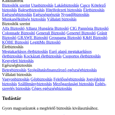
Kalkulátorok
Biztosítók szerint
Utasbiztosítás
Lakásbiztosítás
Casco
Kötelező
biztosítás
Balesetbiztosítás
Hitelfedezeti biztosítás
Életbiztosítás
Egészségbiztosítás
Egészségpénztár
Nyugdíjbiztosítás
Munkanélküliség biztosítás
Vállalati biztosítás
Biztosítók szerint
Alfa Biztosító
Allianz Hungária Biztosító
CIG Pannónia Biztosító
Colonnade Biztosító
Generali Biztosító
Genertel Biztosító
Gránit
Biztosító
GRAWE Biztosító
Groupama Biztosító
K&H Biztosító
KÖBE Biztosító
LegitiMo Biztosító
Életbiztosítás
Megtakarításos életbiztosítás
Euró alapú megtakarításos
életbiztosítás
Kockázati életbiztosítás
Csoportos életbiztosítás
Kegyeleti biztosítás
Egészségbiztosítás
Betegbiztosítás
Szolgáltatásfinanszírozó egészségbiztosítás
Vállalati biztosítás
Vagyonbiztosítás
Gépbiztosítás
Felelősségbiztosítás
Jogvédelmi
biztosítás
Szállítmánybiztosítás
Mezőgazdasági biztosítás
Építés-
szerelés biztosítás
Céges egészségbiztosítás
Tudástár
Gyors magyarázatok a megfelelő biztosítás kiválasztásához.