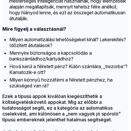
mesterséges intelligenciát használnak, hogy elemzéseik
alapján megállapítsák, mennyit tehetsz félre anélkül,
hogy hiányod lenne, és ezt az összeget automatikusan
átutalják.
Mire figyelj a választásnál?
Milyen automatizálási lehetőségeket kínál? Lekerekítés?
Időzített átutalások?
Mennyire biztonságos a kapcsolódás a
bankszámládhoz/kártyádhoz?
Hová kerül a félretett pénz? Külön számlára, „trezorba”?
Kamatozik-e ott?
Milyen könnyű hozzáférni a félretett pénzhez, ha
szükséged van rá?
Ezek a típusú appok kiválóan kiegészíthetik a
költségvetéskövető appokat. Míg az előbbi a
tudatosságot segíti, ez a kategória az automatikus
cselekvést, ami különösen a „nem vagyok jó spóroló”
típusú embereknek jelenthet hatalmas segítséget.