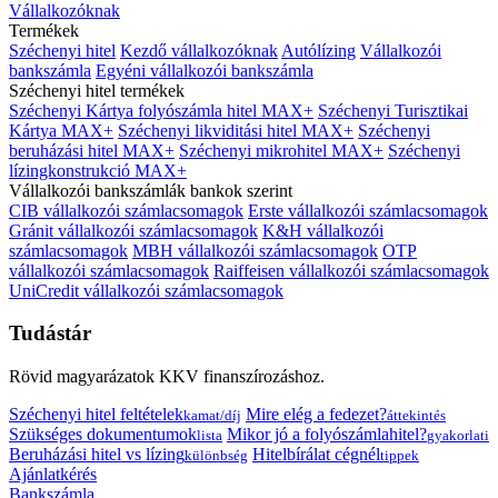
Vállalkozóknak
Termékek
Széchenyi hitel
Kezdő vállalkozóknak
Autólízing
Vállalkozói
bankszámla
Egyéni vállalkozói bankszámla
Széchenyi hitel termékek
Széchenyi Kártya folyószámla hitel MAX+
Széchenyi Turisztikai
Kártya MAX+
Széchenyi likviditási hitel MAX+
Széchenyi
beruházási hitel MAX+
Széchenyi mikrohitel MAX+
Széchenyi
lízingkonstrukció MAX+
Vállalkozói bankszámlák bankok szerint
CIB vállalkozói számlacsomagok
Erste vállalkozói számlacsomagok
Gránit vállalkozói számlacsomagok
K&H vállalkozói
számlacsomagok
MBH vállalkozói számlacsomagok
OTP
vállalkozói számlacsomagok
Raiffeisen vállalkozói számlacsomagok
UniCredit vállalkozói számlacsomagok
Tudástár
Rövid magyarázatok KKV finanszírozáshoz.
Széchenyi hitel feltételek
Mire elég a fedezet?
kamat/díj
áttekintés
Szükséges dokumentumok
Mikor jó a folyószámlahitel?
lista
gyakorlati
Beruházási hitel vs lízing
Hitelbírálat cégnél
különbség
tippek
Ajánlatkérés
Bankszámla