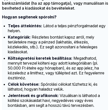
bankszámládat (ha az app támogatja), vagy manuálisan is
beviheted a kiadásokat és bevételeket.
Hogyan segítenek spórolni?
Teljes áttekintés:
Látod a teljes pénzforgalmadat egy
helyen.
Kategóriák:
Részletes bontást kapsz arról, mely
területekre megy a pénzed (lakhatás, étkezés,
közlekedés, stb.). Ez segít azonosítani a felesleges
kiadásokat.
Költségvetési keretek beállítása:
Megadhatod,
mennyit tervezel költeni egy adott kategóriában (pl.
50.000 Ft ételre egy hónapban), és az app jelez, ha
közeledsz a limithez, vagy túllépted azt. Ez fegyelemre
ösztönöz.
Célok követése:
Spórolási célokat tűzhetsz ki, és
láthatod, hogyan haladsz velük.
Jelentések és grafikonok:
Vizuálisan is láthatod a
költési szokásaidat havi, negyedéves vagy éves
bontásban, ami segít a hosszú távú tervezésben.