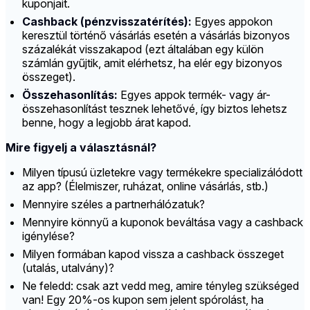
kuponjait.
Cashback (pénzvisszatérítés):
Egyes appokon
keresztül történő vásárlás esetén a vásárlás bizonyos
százalékát visszakapod (ezt általában egy külön
számlán gyűjtik, amit elérhetsz, ha elér egy bizonyos
összeget).
Összehasonlítás:
Egyes appok termék- vagy ár-
összehasonlítást tesznek lehetővé, így biztos lehetsz
benne, hogy a legjobb árat kapod.
Mire figyelj a választásnál?
Milyen típusú üzletekre vagy termékekre specializálódott
az app? (Élelmiszer, ruházat, online vásárlás, stb.)
Mennyire széles a partnerhálózatuk?
Mennyire könnyű a kuponok beváltása vagy a cashback
igénylése?
Milyen formában kapod vissza a cashback összeget
(utalás, utalvány)?
Ne feledd: csak azt vedd meg, amire tényleg szükséged
van! Egy 20%-os kupon sem jelent spórolást, ha