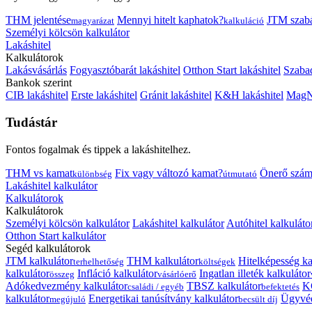
THM jelentése
Mennyi hitelt kaphatok?
JTM szab
magyarázat
kalkuláció
Személyi kölcsön kalkulátor
Lakáshitel
Kalkulátorok
Lakásvásárlás
Fogyasztóbarát lakáshitel
Otthon Start lakáshitel
Szabad
Bankok szerint
CIB lakáshitel
Erste lakáshitel
Gránit lakáshitel
K&H lakáshitel
MagNe
Tudástár
Fontos fogalmak és tippek a lakáshitelhez.
THM vs kamat
Fix vagy változó kamat?
Önerő szám
különbség
útmutató
Lakáshitel kalkulátor
Kalkulátorok
Kalkulátorok
Személyi kölcsön kalkulátor
Lakáshitel kalkulátor
Autóhitel kalkuláto
Otthon Start kalkulátor
Segéd kalkulátorok
JTM kalkulátor
THM kalkulátor
Hitelképesség ka
terhelhetőség
költségek
kalkulátor
Infláció kalkulátor
Ingatlan illeték kalkulátor
összeg
vásárlóerő
Adókedvezmény kalkulátor
TBSZ kalkulátor
K
családi / egyéb
befektetés
kalkulátor
Energetikai tanúsítvány kalkulátor
Ügyvéd
megújuló
becsült díj