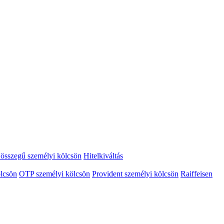
összegű személyi kölcsön
Hitelkiváltás
lcsön
OTP személyi kölcsön
Provident személyi kölcsön
Raiffeisen