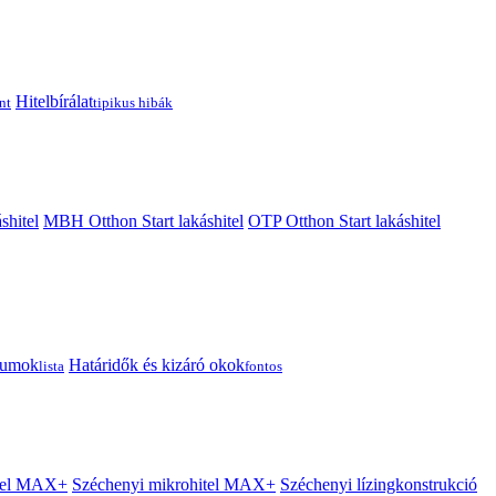
Hitelbírálat
nt
tipikus hibák
shitel
MBH Otthon Start lakáshitel
OTP Otthon Start lakáshitel
tumok
Határidők és kizáró okok
lista
fontos
itel MAX+
Széchenyi mikrohitel MAX+
Széchenyi lízingkonstrukció