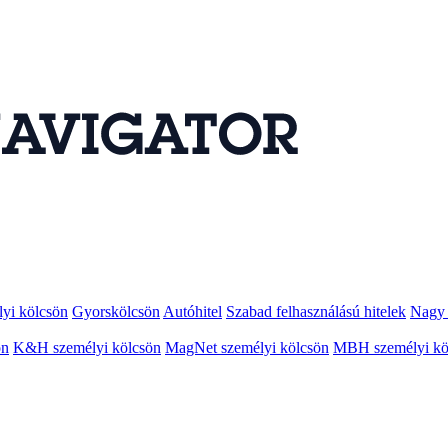
lyi kölcsön
Gyorskölcsön
Autóhitel
Szabad felhasználású hitelek
Nagy 
ön
K&H személyi kölcsön
MagNet személyi kölcsön
MBH személyi kö