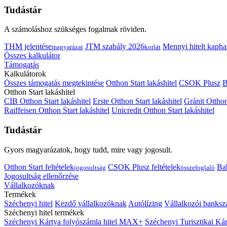
Tudástár
A számoláshoz szükséges fogalmak röviden.
THM jelentése
JTM szabály 2026
Mennyi hitelt kapha
magyarázat
korlát
Összes kalkulátor
Támogatás
Kalkulátorok
Összes támogatás megtekintése
Otthon Start lakáshitel
CSOK Plusz
B
Otthon Start lakáshitel
CIB Otthon Start lakáshitel
Erste Otthon Start lakáshitel
Gránit Otthon
Raiffeisen Otthon Start lakáshitel
Unicredit Otthon Start lakáshitel
Tudástár
Gyors magyarázatok, hogy tudd, mire vagy jogosult.
Otthon Start feltételek
CSOK Plusz feltételek
Bab
jogosultság
összefoglaló
Jogosultság ellenőrzése
Vállalkozóknak
Termékek
Széchenyi hitel
Kezdő vállalkozóknak
Autólízing
Vállalkozói banksz
Széchenyi hitel termékek
Széchenyi Kártya folyószámla hitel MAX+
Széchenyi Turisztikai 