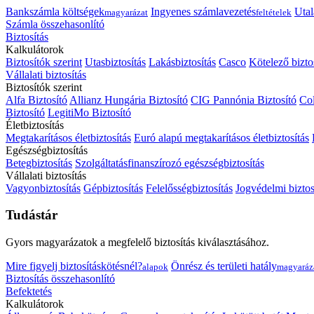
Bankszámla költségek
Ingyenes számlavezetés
Utal
magyarázat
feltételek
Számla összehasonlító
Biztosítás
Kalkulátorok
Biztosítók szerint
Utasbiztosítás
Lakásbiztosítás
Casco
Kötelező bizto
Vállalati biztosítás
Biztosítók szerint
Alfa Biztosító
Allianz Hungária Biztosító
CIG Pannónia Biztosító
Col
Biztosító
LegitiMo Biztosító
Életbiztosítás
Megtakarításos életbiztosítás
Euró alapú megtakarításos életbiztosítás
Egészségbiztosítás
Betegbiztosítás
Szolgáltatásfinanszírozó egészségbiztosítás
Vállalati biztosítás
Vagyonbiztosítás
Gépbiztosítás
Felelősségbiztosítás
Jogvédelmi biztos
Tudástár
Gyors magyarázatok a megfelelő biztosítás kiválasztásához.
Mire figyelj biztosításkötésnél?
Önrész és területi hatály
alapok
magyaráz
Biztosítás összehasonlító
Befektetés
Kalkulátorok