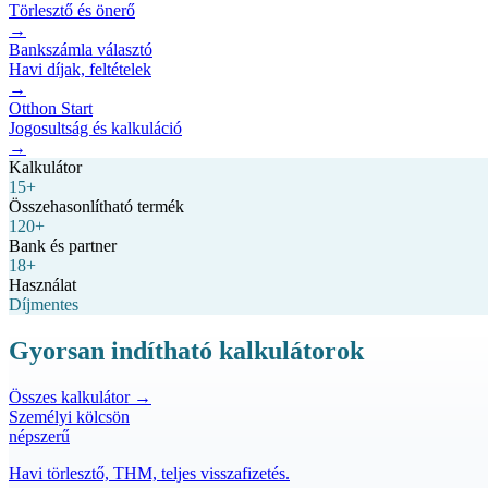
Törlesztő és önerő
→
Bankszámla választó
Havi díjak, feltételek
→
Otthon Start
Jogosultság és kalkuláció
→
Kalkulátor
15+
Összehasonlítható termék
120+
Bank és partner
18+
Használat
Díjmentes
Gyorsan indítható kalkulátorok
Összes kalkulátor →
Személyi kölcsön
népszerű
Havi törlesztő, THM, teljes visszafizetés.