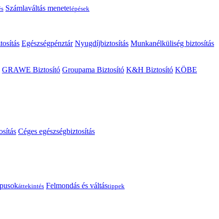
Számlaváltás menete
és
lépések
tosítás
Egészségpénztár
Nyugdíjbiztosítás
Munkanélküliség biztosítás
GRAWE Biztosító
Groupama Biztosító
K&H Biztosító
KÖBE
osítás
Céges egészségbiztosítás
típusok
Felmondás és váltás
áttekintés
tippek