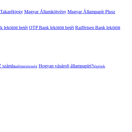
 Takarékjegy
Magyar Államkötvény
Magyar Állampapír Plusz
lekötött betét
OTP Bank lekötött betét
Raiffeisen Bank lekötött
 számla
Hogyan vásárolj állampapírt?
adómentesség
lépések