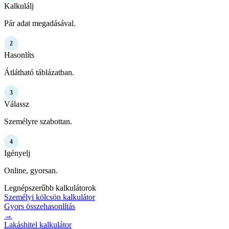
Kalkulálj
Pár adat megadásával.
2
Hasonlíts
Átlátható táblázatban.
3
Válassz
Személyre szabottan.
4
Igényelj
Online, gyorsan.
Legnépszerűbb kalkulátorok
Személyi kölcsön kalkulátor
Gyors összehasonlítás
→
Lakáshitel kalkulátor