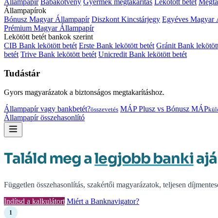
Állampapír
Babakötvény
Gyermek megtakarítás
Lekötött betét
Megtak
Állampapírok
Bónusz Magyar Állampapír
Diszkont Kincstárjegy
Egyéves Magyar 
Prémium Magyar Állampapír
Lekötött betét bankok szerint
CIB Bank lekötött betét
Erste Bank lekötött betét
Gránit Bank lekötött
betét
Trive Bank lekötött betét
Unicredit Bank lekötött betét
Tudástár
Gyors magyarázatok a biztonságos megtakarításhoz.
Állampapír vagy bankbetét?
MÁP Plusz vs Bónusz MÁP
összevetés
kül
Állampapír összehasonlító
Találd meg a
legjobb banki
ajá
Független összehasonlítás, szakértői magyarázatok, teljesen díjmentes
Indítsd a kalkulátort
Miért a Banknavigator?
1