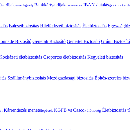
ási díjak
Bankkártya díjak
IBAN / utalás
mire figyelj
összevetés
gyakori kérd
sítás
Balesetbiztosítás
Hitelfedezeti biztosítás
Életbiztosítás
Egészségbiz
onnade Biztosító
Generali Biztosító
Genertel Biztosító
Gránit Biztosító
Kockázati életbiztosítás
Csoportos életbiztosítás
Kegyeleti biztosítás
ítás
Szállítmánybiztosítás
Mezőgazdasági biztosítás
Építés-szerelés bizt
Kárrendezés menete
KGFB vs Casco
Életbiztosítás 
at
lépések
különbség