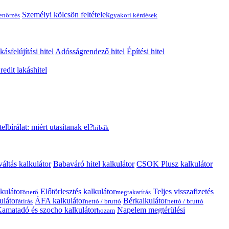
Személyi kölcsön feltételek
lenőrzés
gyakori kérdések
kásfelújítási hitel
Adósságrendező hitel
Építési hitel
edit lakáshitel
telbírálat: miért utasítanak el?
hibák
váltás kalkulátor
Babaváró hitel kalkulátor
CSOK Plusz kalkulátor
kulátor
Előtörlesztés kalkulátor
Teljes visszafizetés
önerő
megtakarítás
ulátor
ÁFA kalkulátor
Bérkalkulátor
átírás
nettó / bruttó
nettó / bruttó
amatadó és szocho kalkulátor
Napelem megtérülési
hozam