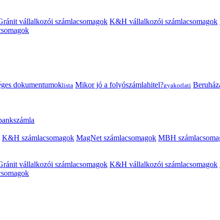
Gránit vállalkozói számlacsomagok
K&H vállalkozói számlacsomagok
acsomagok
éges dokumentumok
Mikor jó a folyószámlahitel?
Beruházás
lista
gyakorlati
 bankszámla
K&H számlacsomagok
MagNet számlacsomagok
MBH számlacsoma
Gránit vállalkozói számlacsomagok
K&H vállalkozói számlacsomagok
acsomagok