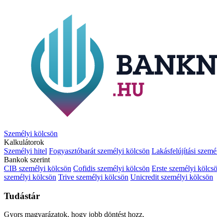
Személyi kölcsön
Kalkulátorok
Személyi hitel
Fogyasztóbarát személyi kölcsön
Lakásfelújítási szemé
Bankok szerint
CIB személyi kölcsön
Cofidis személyi kölcsön
Erste személyi kölcs
személyi kölcsön
Trive személyi kölcsön
Unicredit személyi kölcsön
Tudástár
Gyors magyarázatok, hogy jobb döntést hozz.