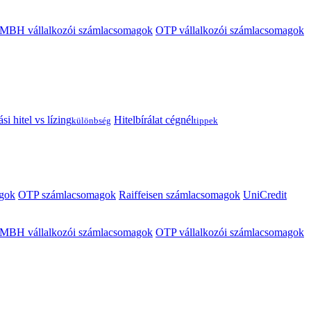
MBH vállalkozói számlacsomagok
OTP vállalkozói számlacsomagok
i hitel vs lízing
Hitelbírálat cégnél
különbség
tippek
gok
OTP számlacsomagok
Raiffeisen számlacsomagok
UniCredit
MBH vállalkozói számlacsomagok
OTP vállalkozói számlacsomagok