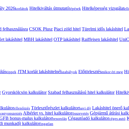
ály 2026
Hitelkiváltás útmutató
Hitelképesség vizsgálat
korlátok
lépések
el
 felhasználásra
CSOK Plusz
Piaci zöld hitel
Türelmi idős lakáshitel
La
t lakáshitel
MBH lakáshitel
OTP lakáshitel
Raiffeisen lakáshitel
UniCr
ítás
JTM korlát lakáshitelnél
Előtörlesztés
Hi
tippek
szabályok
mikor éri meg
r
Gyorskölcsön kalkulátor
Szabad felhasználású hitel kalkulátor
Hitelki
lkulátor
Törlesztőrészlet kalkulátor
Lakáshitel önerő kal
ellenőrzés
havi díj
Albérlet vs. hitel kalkulátor
Gépjármű átírási kalk
vagyonszerzés
összevetés
GFB bonus-malus kalkulátor
Cégautóadó kalkulátor
K
besorolás
céges autó
i munkadíj kalkulátor
ingatlan