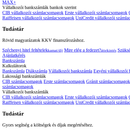
MAX+
Vállalkozói bankszámlák bankok szerint
CIB vállalkozói számlacsomagok
Erste vállalkozói számlacsomagok
Raiffeisen vállalkozói számlacsomagok
UniCredit vállalkozói száml
Tudástár
Rövid magyarázatok KKV finanszírozáshoz.
Széchenyi hitel feltételek
Mire elég a fedezet?
Szüks
kamat/díj
áttekintés
Ajánlatkérés
Bankszámla
Kalkulátorok
Bankszámla
Diákszámla
Vállalkozói bankszámla
Egyéni vállalkozói
Lakossági bankszámlák
CIB számlacsomagok
Erste számlacsomagok
Gránit számlacsomagok
számlacsomagok
Vállalkozói bankszámlák
CIB vállalkozói számlacsomagok
Erste vállalkozói számlacsomagok
Raiffeisen vállalkozói számlacsomagok
UniCredit vállalkozói száml
Tudástár
Gyors segítség a költségek és díjak megértéséhez.