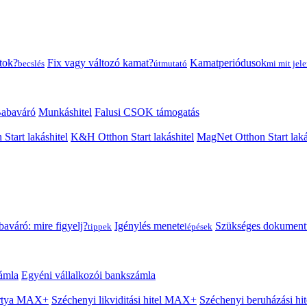
tok?
Fix vagy változó kamat?
Kamatperiódusok
becslés
útmutató
mi mit jele
abaváró
Munkáshitel
Falusi CSOK támogatás
 Start lakáshitel
K&H Otthon Start lakáshitel
MagNet Otthon Start laká
aváró: mire figyelj?
Igénylés menete
Szükséges dokumen
tippek
lépések
ámla
Egyéni vállalkozói bankszámla
Kártya MAX+
Széchenyi likviditási hitel MAX+
Széchenyi beruházási h