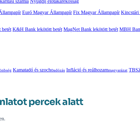
arítási számla
Nyugdíj előtakarékosság
Állampapír
Euró Magyar Állampapír
Fix Magyar Állampapír
Kincstári
 betét
K&H Bank lekötött betét
MagNet Bank lekötött betét
MBH Bank 
Kamatadó és szocho
Infláció és reálhozam
TBSZ
önbség
adózás
magyarázat
nlatot percek alatt
en.