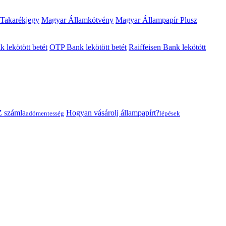
 Takarékjegy
Magyar Államkötvény
Magyar Állampapír Plusz
lekötött betét
OTP Bank lekötött betét
Raiffeisen Bank lekötött
 számla
Hogyan vásárolj állampapírt?
adómentesség
lépések