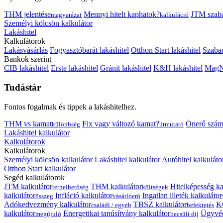
THM jelentése
Mennyi hitelt kaphatok?
JTM szab
magyarázat
kalkuláció
Személyi kölcsön kalkulátor
Lakáshitel
Kalkulátorok
Lakásvásárlás
Fogyasztóbarát lakáshitel
Otthon Start lakáshitel
Szabad
Bankok szerint
CIB lakáshitel
Erste lakáshitel
Gránit lakáshitel
K&H lakáshitel
MagNe
Tudástár
Fontos fogalmak és tippek a lakáshitelhez.
THM vs kamat
Fix vagy változó kamat?
Önerő szám
különbség
útmutató
Lakáshitel kalkulátor
Kalkulátorok
Kalkulátorok
Személyi kölcsön kalkulátor
Lakáshitel kalkulátor
Autóhitel kalkuláto
Otthon Start kalkulátor
Segéd kalkulátorok
JTM kalkulátor
THM kalkulátor
Hitelképesség ka
terhelhetőség
költségek
kalkulátor
Infláció kalkulátor
Ingatlan illeték kalkulátor
összeg
vásárlóerő
Adókedvezmény kalkulátor
TBSZ kalkulátor
K
családi / egyéb
befektetés
kalkulátor
Energetikai tanúsítvány kalkulátor
Ügyvéd
megújuló
becsült díj