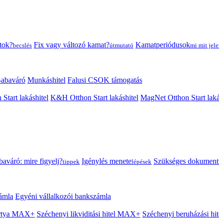
tok?
Fix vagy változó kamat?
Kamatperiódusok
becslés
útmutató
mi mit jele
abaváró
Munkáshitel
Falusi CSOK támogatás
 Start lakáshitel
K&H Otthon Start lakáshitel
MagNet Otthon Start laká
aváró: mire figyelj?
Igénylés menete
Szükséges dokumen
tippek
lépések
ámla
Egyéni vállalkozói bankszámla
Kártya MAX+
Széchenyi likviditási hitel MAX+
Széchenyi beruházási h