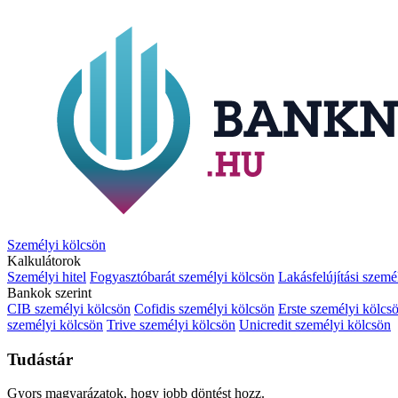
Személyi kölcsön
Kalkulátorok
Személyi hitel
Fogyasztóbarát személyi kölcsön
Lakásfelújítási szemé
Bankok szerint
CIB személyi kölcsön
Cofidis személyi kölcsön
Erste személyi kölcs
személyi kölcsön
Trive személyi kölcsön
Unicredit személyi kölcsön
Tudástár
Gyors magyarázatok, hogy jobb döntést hozz.