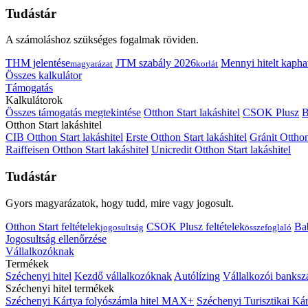
Tudástár
A számoláshoz szükséges fogalmak röviden.
THM jelentése
JTM szabály 2026
Mennyi hitelt kapha
magyarázat
korlát
Összes kalkulátor
Támogatás
Kalkulátorok
Összes támogatás megtekintése
Otthon Start lakáshitel
CSOK Plusz
B
Otthon Start lakáshitel
CIB Otthon Start lakáshitel
Erste Otthon Start lakáshitel
Gránit Otthon
Raiffeisen Otthon Start lakáshitel
Unicredit Otthon Start lakáshitel
Tudástár
Gyors magyarázatok, hogy tudd, mire vagy jogosult.
Otthon Start feltételek
CSOK Plusz feltételek
Bab
jogosultság
összefoglaló
Jogosultság ellenőrzése
Vállalkozóknak
Termékek
Széchenyi hitel
Kezdő vállalkozóknak
Autólízing
Vállalkozói banksz
Széchenyi hitel termékek
Széchenyi Kártya folyószámla hitel MAX+
Széchenyi Turisztikai 