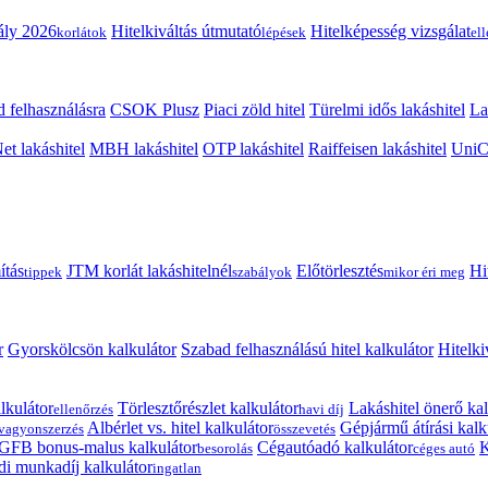
ály 2026
Hitelkiváltás útmutató
Hitelképesség vizsgálat
korlátok
lépések
el
 felhasználásra
CSOK Plusz
Piaci zöld hitel
Türelmi idős lakáshitel
La
t lakáshitel
MBH lakáshitel
OTP lakáshitel
Raiffeisen lakáshitel
UniCr
ítás
JTM korlát lakáshitelnél
Előtörlesztés
Hi
tippek
szabályok
mikor éri meg
r
Gyorskölcsön kalkulátor
Szabad felhasználású hitel kalkulátor
Hitelki
lkulátor
Törlesztőrészlet kalkulátor
Lakáshitel önerő kal
ellenőrzés
havi díj
Albérlet vs. hitel kalkulátor
Gépjármű átírási kalk
vagyonszerzés
összevetés
GFB bonus-malus kalkulátor
Cégautóadó kalkulátor
K
besorolás
céges autó
i munkadíj kalkulátor
ingatlan