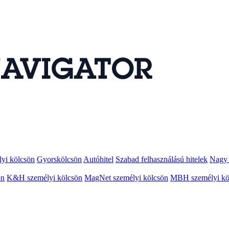
lyi kölcsön
Gyorskölcsön
Autóhitel
Szabad felhasználású hitelek
Nagy 
ön
K&H személyi kölcsön
MagNet személyi kölcsön
MBH személyi kö