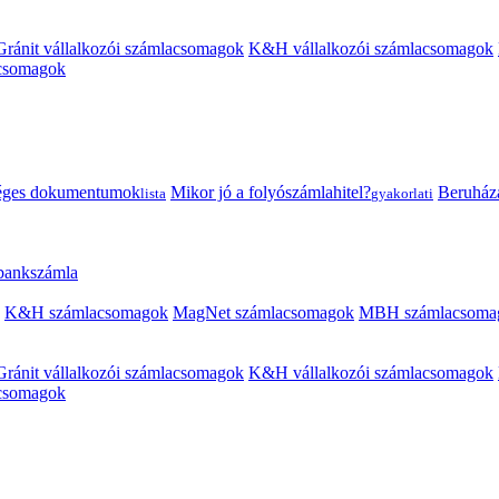
Gránit vállalkozói számlacsomagok
K&H vállalkozói számlacsomagok
acsomagok
éges dokumentumok
Mikor jó a folyószámlahitel?
Beruházás
lista
gyakorlati
 bankszámla
K&H számlacsomagok
MagNet számlacsomagok
MBH számlacsoma
Gránit vállalkozói számlacsomagok
K&H vállalkozói számlacsomagok
acsomagok