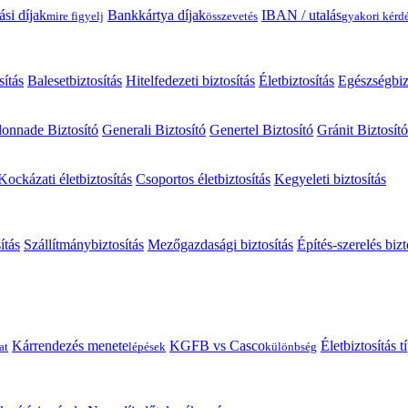
ási díjak
Bankkártya díjak
IBAN / utalás
mire figyelj
összevetés
gyakori kérd
sítás
Balesetbiztosítás
Hitelfedezeti biztosítás
Életbiztosítás
Egészségbiz
onnade Biztosító
Generali Biztosító
Genertel Biztosító
Gránit Biztosító
Kockázati életbiztosítás
Csoportos életbiztosítás
Kegyeleti biztosítás
ítás
Szállítmánybiztosítás
Mezőgazdasági biztosítás
Építés-szerelés bizt
Kárrendezés menete
KGFB vs Casco
Életbiztosítás 
at
lépések
különbség