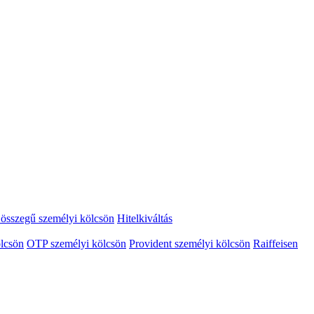
összegű személyi kölcsön
Hitelkiváltás
lcsön
OTP személyi kölcsön
Provident személyi kölcsön
Raiffeisen