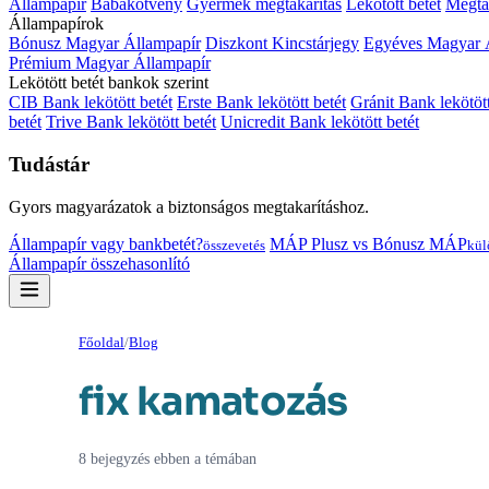
Állampapír
Babakötvény
Gyermek megtakarítás
Lekötött betét
Megtak
Állampapírok
Bónusz Magyar Állampapír
Diszkont Kincstárjegy
Egyéves Magyar 
Prémium Magyar Állampapír
Lekötött betét bankok szerint
CIB Bank lekötött betét
Erste Bank lekötött betét
Gránit Bank lekötött
betét
Trive Bank lekötött betét
Unicredit Bank lekötött betét
Tudástár
Gyors magyarázatok a biztonságos megtakarításhoz.
Állampapír vagy bankbetét?
MÁP Plusz vs Bónusz MÁP
összevetés
kül
Állampapír összehasonlító
Főoldal
/
Blog
fix kamatozás
8 bejegyzés ebben a témában