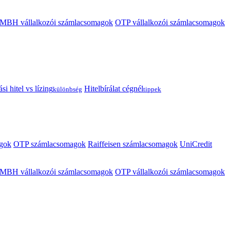
MBH vállalkozói számlacsomagok
OTP vállalkozói számlacsomagok
i hitel vs lízing
Hitelbírálat cégnél
különbség
tippek
gok
OTP számlacsomagok
Raiffeisen számlacsomagok
UniCredit
MBH vállalkozói számlacsomagok
OTP vállalkozói számlacsomagok