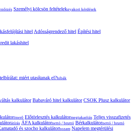
Személyi kölcsön feltételek
lenőrzés
gyakori kérdések
kásfelújítási hitel
Adósságrendező hitel
Építési hitel
edit lakáshitel
telbírálat: miért utasítanak el?
hibák
váltás kalkulátor
Babaváró hitel kalkulátor
CSOK Plusz kalkulátor
kulátor
Előtörlesztés kalkulátor
Teljes visszafizetés
önerő
megtakarítás
ulátor
ÁFA kalkulátor
Bérkalkulátor
átírás
nettó / bruttó
nettó / bruttó
amatadó és szocho kalkulátor
Napelem megtérülési
hozam