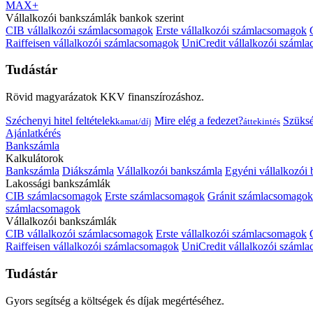
MAX+
Vállalkozói bankszámlák bankok szerint
CIB vállalkozói számlacsomagok
Erste vállalkozói számlacsomagok
Raiffeisen vállalkozói számlacsomagok
UniCredit vállalkozói száml
Tudástár
Rövid magyarázatok KKV finanszírozáshoz.
Széchenyi hitel feltételek
Mire elég a fedezet?
Szüks
kamat/díj
áttekintés
Ajánlatkérés
Bankszámla
Kalkulátorok
Bankszámla
Diákszámla
Vállalkozói bankszámla
Egyéni vállalkozói
Lakossági bankszámlák
CIB számlacsomagok
Erste számlacsomagok
Gránit számlacsomagok
számlacsomagok
Vállalkozói bankszámlák
CIB vállalkozói számlacsomagok
Erste vállalkozói számlacsomagok
Raiffeisen vállalkozói számlacsomagok
UniCredit vállalkozói száml
Tudástár
Gyors segítség a költségek és díjak megértéséhez.