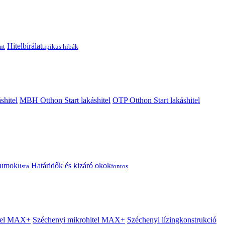
Hitelbírálat
nt
tipikus hibák
shitel
MBH Otthon Start lakáshitel
OTP Otthon Start lakáshitel
tumok
Határidők és kizáró okok
lista
fontos
itel MAX+
Széchenyi mikrohitel MAX+
Széchenyi lízingkonstrukció