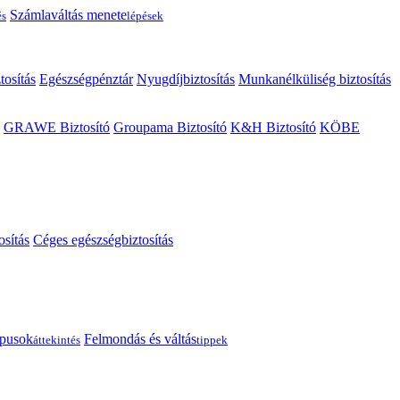
Számlaváltás menete
és
lépések
tosítás
Egészségpénztár
Nyugdíjbiztosítás
Munkanélküliség biztosítás
GRAWE Biztosító
Groupama Biztosító
K&H Biztosító
KÖBE
osítás
Céges egészségbiztosítás
típusok
Felmondás és váltás
áttekintés
tippek