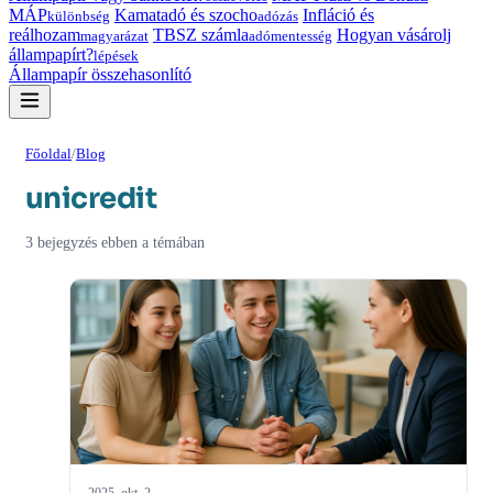
MÁP
Kamatadó és szocho
Infláció és
különbség
adózás
reálhozam
TBSZ számla
Hogyan vásárolj
magyarázat
adómentesség
állampapírt?
lépések
Állampapír összehasonlító
Főoldal
/
Blog
unicredit
3 bejegyzés ebben a témában