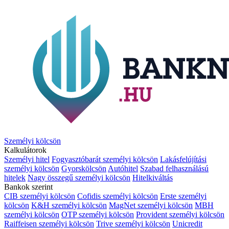
Személyi kölcsön
Kalkulátorok
Személyi hitel
Fogyasztóbarát személyi kölcsön
Lakásfelújítási
személyi kölcsön
Gyorskölcsön
Autóhitel
Szabad felhasználású
hitelek
Nagy összegű személyi kölcsön
Hitelkiváltás
Bankok szerint
CIB személyi kölcsön
Cofidis személyi kölcsön
Erste személyi
kölcsön
K&H személyi kölcsön
MagNet személyi kölcsön
MBH
személyi kölcsön
OTP személyi kölcsön
Provident személyi kölcsön
Raiffeisen személyi kölcsön
Trive személyi kölcsön
Unicredit