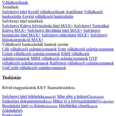
Vállalkozóknak
Termékek
Széchenyi hitel
Kezdő vállalkozóknak
Autólízing
Vállalkozói
bankszámla
Egyéni vállalkozói bankszámla
Széchenyi hitel termékek
Széchenyi Kártya folyószámla hitel MAX+
Széchenyi Turisztikai
Kártya MAX+
Széchenyi likviditási hitel MAX+
Széchenyi
beruházási hitel MAX+
Széchenyi mikrohitel MAX+
Széchenyi
lízingkonstrukció MAX+
Vállalkozói bankszámlák bankok szerint
CIB vállalkozói számlacsomagok
Erste vállalkozói számlacsomagok
Gránit vállalkozói számlacsomagok
K&H vállalkozói
számlacsomagok
MBH vállalkozói számlacsomagok
OTP
vállalkozói számlacsomagok
Raiffeisen vállalkozói számlacsomagok
UniCredit vállalkozói számlacsomagok
Tudástár
Rövid magyarázatok KKV finanszírozáshoz.
Széchenyi hitel feltételek
Mire elég a fedezet?
kamat/díj
áttekintés
Szükséges dokumentumok
Mikor jó a folyószámlahitel?
lista
gyakorlati
Beruházási hitel vs lízing
Hitelbírálat cégnél
különbség
tippek
Ajánlatkérés
Bankszámla