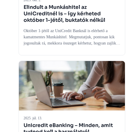
2025. okt. 2.
Elindult a Munkáshitel az
UniCreditnél is – így kérheted
október 1-jétől, buktatók nélkül
Október 1-jétől az UniCredit Banknál is elérhető a
kamatmentes Munkáshitel. Megmutatjuk, pontosan kik
jogosultak rá, mekkora összeget kérhetsz, hogyan zajlik
az igénylés lépésről lépésre, milyen dokumentumok
kellenek, és mire figyelj, hogy biztosan megkapd – rejtett
költségek és gyakori hibák nélkül.
2025. júl. 13.
Unicredit eBanking – Minden, amit
tudnod kell a használatról