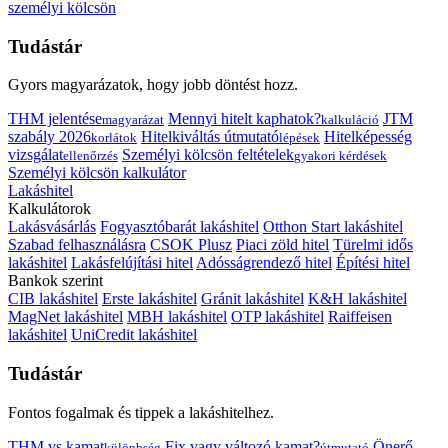
személyi kölcsön
Tudástár
Gyors magyarázatok, hogy jobb döntést hozz.
THM jelentése
Mennyi hitelt kaphatok?
JTM
magyarázat
kalkuláció
szabály 2026
Hitelkiváltás útmutató
Hitelképesség
korlátok
lépések
vizsgálat
Személyi kölcsön feltételek
ellenőrzés
gyakori kérdések
Személyi kölcsön kalkulátor
Lakáshitel
Kalkulátorok
Lakásvásárlás
Fogyasztóbarát lakáshitel
Otthon Start lakáshitel
Szabad felhasználásra
CSOK Plusz
Piaci zöld hitel
Türelmi idős
lakáshitel
Lakásfelújítási hitel
Adósságrendező hitel
Építési hitel
Bankok szerint
CIB lakáshitel
Erste lakáshitel
Gránit lakáshitel
K&H lakáshitel
MagNet lakáshitel
MBH lakáshitel
OTP lakáshitel
Raiffeisen
lakáshitel
UniCredit lakáshitel
Tudástár
Fontos fogalmak és tippek a lakáshitelhez.
THM vs kamat
Fix vagy változó kamat?
Önerő
különbség
útmutató