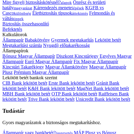
Mire figyelj biztosításkötésnél?
Önrész és területi
alapok
hatály
Kárrendezés menete
KGFB vs
magyarázat
lépések
Casco
Életbiztosítás típusok
Felmondás és
különbség
áttekintés
váltás
tippek
Biztosítás összehasonlító
Befektetés
Kalkulátorok
Állampapír
Babakötvény
Gyermek megtakarítás
Lekötött betét
Megtakarítási számla
Nyugdíj előtakarékosság
Állampapírok
Bónusz Magyar Állampapír
Diszkont Kincstárjegy
Egyéves Magyar
Állampapír
Euró Magyar Állampapír
Fix Magyar Állampapír
Kincstári Takarékjegy
Magyar Államkötvény
Magyar Állampapír
Plusz
Prémium Magyar Állampapír
Lekötött betét bankok szerint
CIB Bank lekötött betét
Erste Bank lekötött betét
Gránit Bank
lekötött betét
K&H Bank lekötött betét
MagNet Bank lekötött betét
MBH Bank lekötött betét
OTP Bank lekötött betét
Raiffeisen Bank
lekötött betét
Trive Bank lekötött betét
Unicredit Bank lekötött betét
Tudástár
Gyors magyarázatok a biztonságos megtakarításhoz.
Állampapír vagy bankbetét?
MÁP Plusz vs Bónusz
összevetés