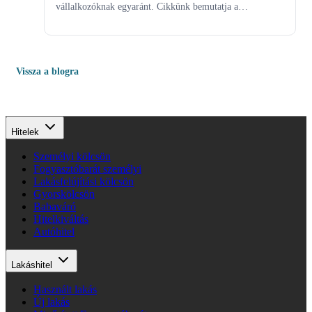
vállalkozóknak egyaránt. Cikkünk bemutatja a
legfontosabb funkciókat, az elérhető szolgáltatásokat és
hasznos tippeket ad a biztonságos használathoz.
Vissza a blogra
Hitelek
Személyi kölcsön
Fogyasztóbarát személyi
Lakásfelújítási kölcsön
Gyorskölcsön
Babaváró
Hitelkiváltás
Autóhitel
Lakáshitel
Használt lakás
Új lakás