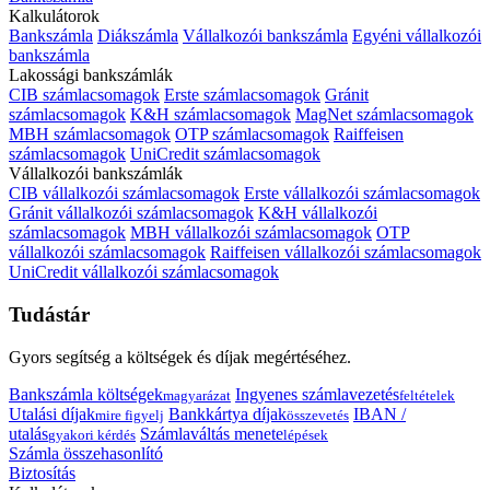
Kalkulátorok
Bankszámla
Diákszámla
Vállalkozói bankszámla
Egyéni vállalkozói
bankszámla
Lakossági bankszámlák
CIB számlacsomagok
Erste számlacsomagok
Gránit
számlacsomagok
K&H számlacsomagok
MagNet számlacsomagok
MBH számlacsomagok
OTP számlacsomagok
Raiffeisen
számlacsomagok
UniCredit számlacsomagok
Vállalkozói bankszámlák
CIB vállalkozói számlacsomagok
Erste vállalkozói számlacsomagok
Gránit vállalkozói számlacsomagok
K&H vállalkozói
számlacsomagok
MBH vállalkozói számlacsomagok
OTP
vállalkozói számlacsomagok
Raiffeisen vállalkozói számlacsomagok
UniCredit vállalkozói számlacsomagok
Tudástár
Gyors segítség a költségek és díjak megértéséhez.
Bankszámla költségek
Ingyenes számlavezetés
magyarázat
feltételek
Utalási díjak
Bankkártya díjak
IBAN /
mire figyelj
összevetés
utalás
Számlaváltás menete
gyakori kérdés
lépések
Számla összehasonlító
Biztosítás