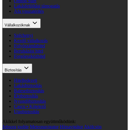
Otthon Start
Lakásfelújítási támogatás
Áfa visszatérítés
Vállalkozóknak
Széchenyi
Kezdő vállalkozás
Folyószámlahitel
Beruházási hitel
Forgóeszközhitel
Biztosítás
Hitelfedezeti
Lakásbiztosítás
Balesetbiztosítás
Életbiztosítás
Nyugdíjbiztosítás
Casco • Kötelező
Utasbiztosítás
Akikkel folyamatosan együttműködünk:
Jobsora
jooble
Meteonavigator
Hírnavigátor
Akölcsön