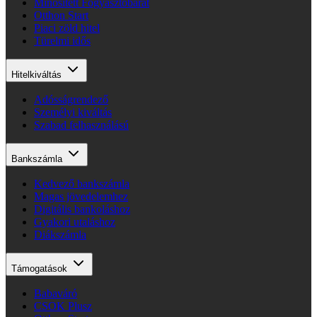
Minősített Fogyasztóbarát
Otthon Start
Piaci zöld hitel
Türelmi idős
Hitelkiváltás
Adósságrendező
Személyi kiváltás
Szabad felhasználású
Bankszámla
Kedvező bankszámla
Magas jövedelemhez
Digitális bankoláshoz
Gyakori utaláshoz
Diákszámla
Támogatások
Babaváró
CSOK Plusz