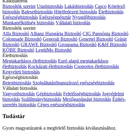
Kalkulátorok
Biztosítók szerint
Utasbiztosítás
Lakásbiztosítás
Casco
Kötelező
biztosítás
Balesetbiztosítás
Hitelfedezeti biztosítás
Életbiztosítás
Egészségbiztosítás
Egészségpénztár
Nyugdíjbiztosítás
Munkanélküliség biztosítás
Vállalati biztosítás
Biztosítók szerint
Alfa Biztosító
Allianz Hungária Biztosító
CIG Pannónia Biztosító
Colonnade Biztosító
Generali Biztosító
Genertel Biztosító
Gránit
Biztosító
GRAWE Biztosító
Groupama Biztosító
K&H Biztosító
KÖBE Biztosító
LegitiMo Biztosító
Életbiztosítás
Megtakarításos életbiztosítás
Euró alapú megtakarításos
életbiztosítás
Kockázati életbiztosítás
Csoportos életbiztosítás
Kegyeleti biztosítás
Egészségbiztosítás
Betegbiztosítás
Szolgáltatásfinanszírozó egészségbiztosítás
Vállalati biztosítás
Vagyonbiztosítás
Gépbiztosítás
Felelősségbiztosítás
Jogvédelmi
biztosítás
Szállítmánybiztosítás
Mezőgazdasági biztosítás
Építés-
szerelés biztosítás
Céges egészségbiztosítás
Tudástár
Gyors magyarázatok a megfelelő biztosítás kiválasztásához.