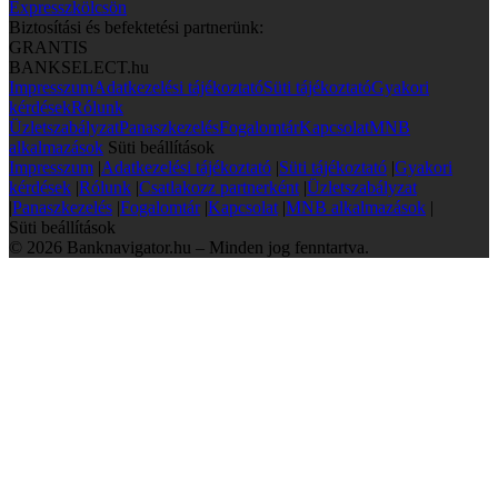
Expresszkölcsön
Biztosítási és befektetési partnerünk:
GRANTIS
BANKSELECT.hu
Impresszum
Adatkezelési tájékoztató
Süti tájékoztató
Gyakori
kérdések
Rólunk
Üzletszabályzat
Panaszkezelés
Fogalomtár
Kapcsolat
MNB
alkalmazások
Süti beállítások
Impresszum
|
Adatkezelési tájékoztató
|
Süti tájékoztató
|
Gyakori
kérdések
|
Rólunk
|
Csatlakozz partnerként
|
Üzletszabályzat
|
Panaszkezelés
|
Fogalomtár
|
Kapcsolat
|
MNB alkalmazások
|
Süti beállítások
© 2026 Banknavigator.hu – Minden jog fenntartva.