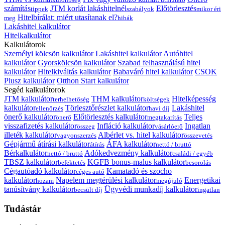
számítás
JTM korlát lakáshitelnél
Előtörlesztés
tippek
szabályok
mikor éri
Hitelbírálat: miért utasítanak el?
meg
hibák
Lakáshitel kalkulátor
Hitelkalkulátor
Kalkulátorok
Személyi kölcsön kalkulátor
Lakáshitel kalkulátor
Autóhitel
kalkulátor
Gyorskölcsön kalkulátor
Szabad felhasználású hitel
kalkulátor
Hitelkiváltás kalkulátor
Babaváró hitel kalkulátor
CSOK
Plusz kalkulátor
Otthon Start kalkulátor
Segéd kalkulátorok
JTM kalkulátor
THM kalkulátor
Hitelképesség
terhelhetőség
költségek
kalkulátor
Törlesztőrészlet kalkulátor
Lakáshitel
ellenőrzés
havi díj
önerő kalkulátor
Előtörlesztés kalkulátor
Teljes
önerő
megtakarítás
visszafizetés kalkulátor
Infláció kalkulátor
Ingatlan
összeg
vásárlóerő
illeték kalkulátor
Albérlet vs. hitel kalkulátor
vagyonszerzés
összevetés
Gépjármű átírási kalkulátor
ÁFA kalkulátor
átírás
nettó / bruttó
Bérkalkulátor
Adókedvezmény kalkulátor
nettó / bruttó
családi / egyéb
TBSZ kalkulátor
KGFB bonus-malus kalkulátor
befektetés
besorolás
Cégautóadó kalkulátor
Kamatadó és szocho
céges autó
kalkulátor
Napelem megtérülési kalkulátor
Energetikai
hozam
megújuló
tanúsítvány kalkulátor
Ügyvédi munkadíj kalkulátor
becsült díj
ingatlan
Tudástár