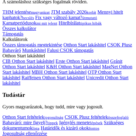
A számoláshoz szükséges fogalmak röviden.
THM jelentése
JTM szabály 2026
Mennyi hitelt
magyarázat
korlát
kaphatok?
Fix vagy változó kamat?
becslés
útmutató
Kamatperiódusok
Hitelbírálat
mi mit jelent
tipikus hibák
Összes kalkulátor
Támogatás
Kalkulátorok
Összes támogatás megtekintése
Otthon Start lakáshitel
CSOK Plusz
Babaváró
Munkáshitel
Falusi CSOK támogatás
Otthon Start lakáshitel
CIB Otthon Start lakáshitel
Erste Otthon Start lakáshitel
Gránit
Otthon Start lakáshitel
K&H Otthon Start lakáshitel
MagNet Otthon
Start lakáshitel
MBH Otthon Start lakáshitel
OTP Otthon Start
lakáshitel
Raiffeisen Otthon Start lakáshitel
Unicredit Otthon Start
lakáshitel
Tudástár
Gyors magyarázatok, hogy tudd, mire vagy jogosult.
Otthon Start feltételek
CSOK Plusz feltételek
jogosultság
összefoglaló
Babaváró: mire figyelj?
Igénylés menete
Szükséges
tippek
lépések
dokumentumok
Határidők és kizáró okok
lista
fontos
Jogosultság ellenőrzése