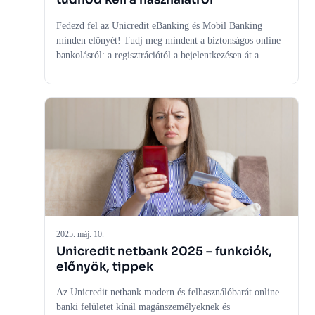
Fedezd fel az Unicredit eBanking és Mobil Banking
minden előnyét! Tudj meg mindent a biztonságos online
bankolásról: a regisztrációtól a bejelentkezésen át a
funkciókig, mint az átutalások, számlakezelés és
bankkártya kezelés. Szakértői tippek a biztonságos és
hatékony használathoz.
2025. máj. 10.
Unicredit netbank 2025 – funkciók,
előnyök, tippek
Az Unicredit netbank modern és felhasználóbarát online
banki felületet kínál magánszemélyeknek és