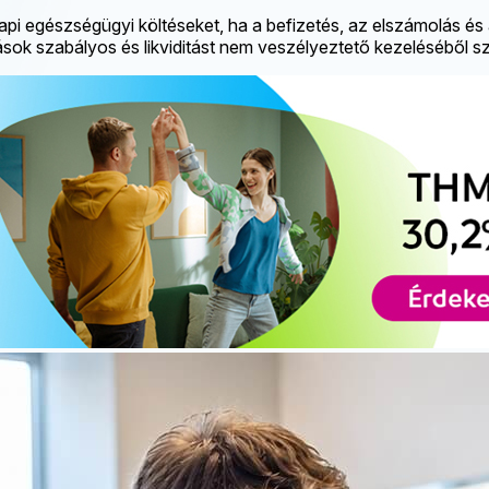
i egészségügyi költéseket, ha a befizetés, az elszámolás és a
ok szabályos és likviditást nem veszélyeztető kezeléséből szü