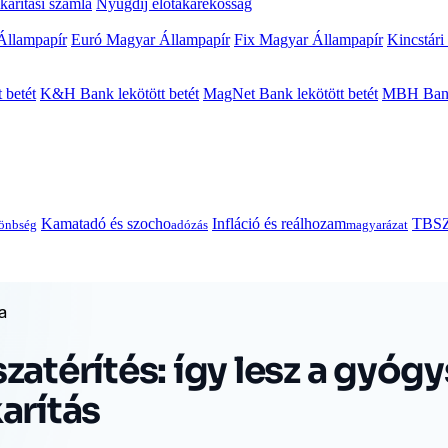
arítási számla
Nyugdíj előtakarékosság
Állampapír
Euró Magyar Állampapír
Fix Magyar Állampapír
Kincstári
 betét
K&H Bank lekötött betét
MagNet Bank lekötött betét
MBH Bank 
Kamatadó és szocho
Infláció és reálhozam
TBSZ
önbség
adózás
magyarázat
a
zatérítés: így lesz a gyóg
arítás