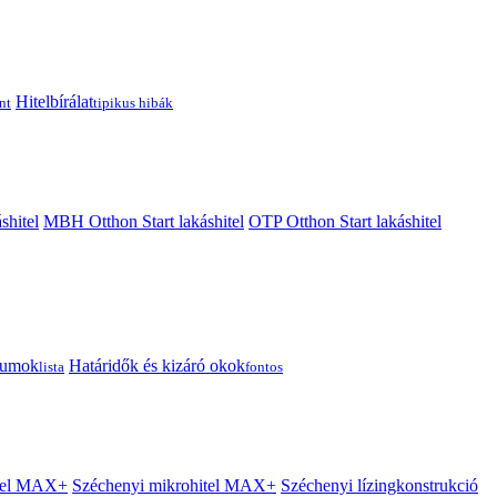
Hitelbírálat
nt
tipikus hibák
shitel
MBH Otthon Start lakáshitel
OTP Otthon Start lakáshitel
tumok
Határidők és kizáró okok
lista
fontos
itel MAX+
Széchenyi mikrohitel MAX+
Széchenyi lízingkonstrukció