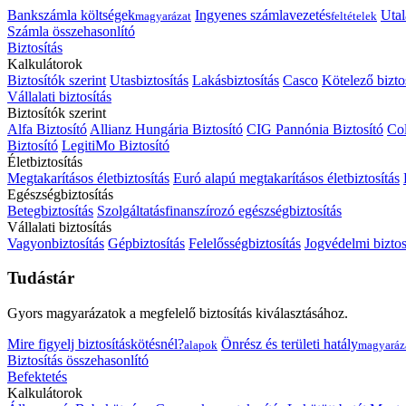
Bankszámla költségek
Ingyenes számlavezetés
Utal
magyarázat
feltételek
Számla összehasonlító
Biztosítás
Kalkulátorok
Biztosítók szerint
Utasbiztosítás
Lakásbiztosítás
Casco
Kötelező bizto
Vállalati biztosítás
Biztosítók szerint
Alfa Biztosító
Allianz Hungária Biztosító
CIG Pannónia Biztosító
Col
Biztosító
LegitiMo Biztosító
Életbiztosítás
Megtakarításos életbiztosítás
Euró alapú megtakarításos életbiztosítás
Egészségbiztosítás
Betegbiztosítás
Szolgáltatásfinanszírozó egészségbiztosítás
Vállalati biztosítás
Vagyonbiztosítás
Gépbiztosítás
Felelősségbiztosítás
Jogvédelmi biztos
Tudástár
Gyors magyarázatok a megfelelő biztosítás kiválasztásához.
Mire figyelj biztosításkötésnél?
Önrész és területi hatály
alapok
magyaráz
Biztosítás összehasonlító
Befektetés
Kalkulátorok