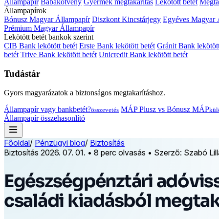
Állampapír
Babakötvény
Gyermek megtakarítás
Lekötött betét
Megtak
Állampapírok
Bónusz Magyar Állampapír
Diszkont Kincstárjegy
Egyéves Magyar 
Prémium Magyar Állampapír
Lekötött betét bankok szerint
CIB Bank lekötött betét
Erste Bank lekötött betét
Gránit Bank lekötött
betét
Trive Bank lekötött betét
Unicredit Bank lekötött betét
Tudástár
Gyors magyarázatok a biztonságos megtakarításhoz.
Állampapír vagy bankbetét?
MÁP Plusz vs Bónusz MÁP
összevetés
kül
Állampapír összehasonlító
Főoldal
/
Pénzügyi blog
/
Biztosítás
Biztosítás
2026. 07. 01.
•
8 perc olvasás
•
Szerző: Szabó Lill
Egészségpénztári adóviss
családi kiadásból megtak