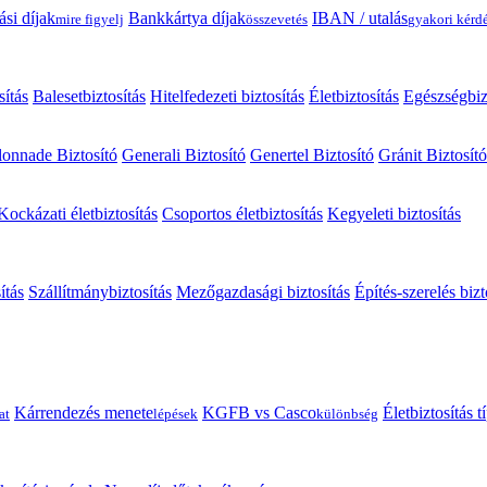
ási díjak
Bankkártya díjak
IBAN / utalás
mire figyelj
összevetés
gyakori kérd
sítás
Balesetbiztosítás
Hitelfedezeti biztosítás
Életbiztosítás
Egészségbiz
onnade Biztosító
Generali Biztosító
Genertel Biztosító
Gránit Biztosító
Kockázati életbiztosítás
Csoportos életbiztosítás
Kegyeleti biztosítás
ítás
Szállítmánybiztosítás
Mezőgazdasági biztosítás
Építés-szerelés bizt
Kárrendezés menete
KGFB vs Casco
Életbiztosítás 
at
lépések
különbség