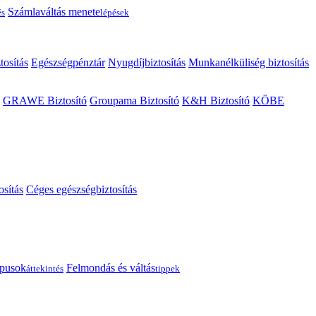
Számlaváltás menete
és
lépések
tosítás
Egészségpénztár
Nyugdíjbiztosítás
Munkanélküliség biztosítás
GRAWE Biztosító
Groupama Biztosító
K&H Biztosító
KÖBE
osítás
Céges egészségbiztosítás
típusok
Felmondás és váltás
áttekintés
tippek