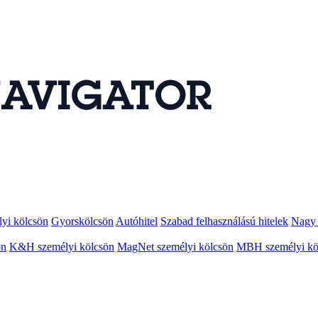
lyi kölcsön
Gyorskölcsön
Autóhitel
Szabad felhasználású hitelek
Nagy 
ön
K&H személyi kölcsön
MagNet személyi kölcsön
MBH személyi kö