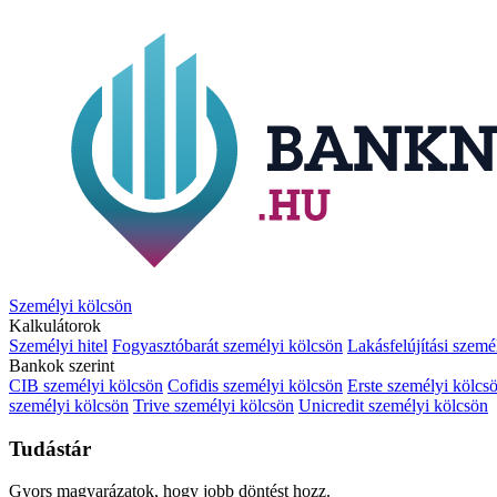
Személyi kölcsön
Kalkulátorok
Személyi hitel
Fogyasztóbarát személyi kölcsön
Lakásfelújítási szemé
Bankok szerint
CIB személyi kölcsön
Cofidis személyi kölcsön
Erste személyi kölcs
személyi kölcsön
Trive személyi kölcsön
Unicredit személyi kölcsön
Tudástár
Gyors magyarázatok, hogy jobb döntést hozz.