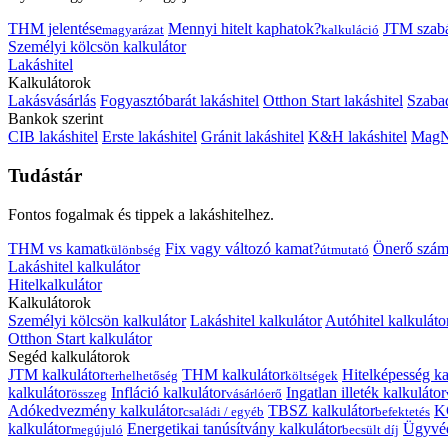
THM jelentése
Mennyi hitelt kaphatok?
JTM szab
magyarázat
kalkuláció
Személyi kölcsön kalkulátor
Lakáshitel
Kalkulátorok
Lakásvásárlás
Fogyasztóbarát lakáshitel
Otthon Start lakáshitel
Szabad
Bankok szerint
CIB lakáshitel
Erste lakáshitel
Gránit lakáshitel
K&H lakáshitel
MagNe
Tudástár
Fontos fogalmak és tippek a lakáshitelhez.
THM vs kamat
Fix vagy változó kamat?
Önerő szám
különbség
útmutató
Lakáshitel kalkulátor
Hitelkalkulátor
Kalkulátorok
Személyi kölcsön kalkulátor
Lakáshitel kalkulátor
Autóhitel kalkuláto
Otthon Start kalkulátor
Segéd kalkulátorok
JTM kalkulátor
THM kalkulátor
Hitelképesség ka
terhelhetőség
költségek
kalkulátor
Infláció kalkulátor
Ingatlan illeték kalkulátor
összeg
vásárlóerő
Adókedvezmény kalkulátor
TBSZ kalkulátor
K
családi / egyéb
befektetés
kalkulátor
Energetikai tanúsítvány kalkulátor
Ügyvéd
megújuló
becsült díj