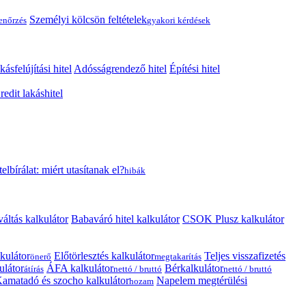
Személyi kölcsön feltételek
lenőrzés
gyakori kérdések
kásfelújítási hitel
Adósságrendező hitel
Építési hitel
edit lakáshitel
telbírálat: miért utasítanak el?
hibák
váltás kalkulátor
Babaváró hitel kalkulátor
CSOK Plusz kalkulátor
kulátor
Előtörlesztés kalkulátor
Teljes visszafizetés
önerő
megtakarítás
ulátor
ÁFA kalkulátor
Bérkalkulátor
átírás
nettó / bruttó
nettó / bruttó
amatadó és szocho kalkulátor
Napelem megtérülési
hozam