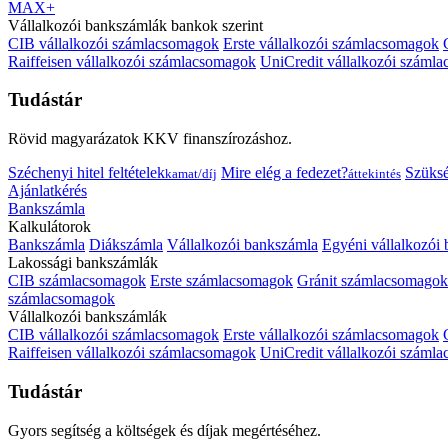
MAX+
Vállalkozói bankszámlák bankok szerint
CIB vállalkozói számlacsomagok
Erste vállalkozói számlacsomagok
Raiffeisen vállalkozói számlacsomagok
UniCredit vállalkozói száml
Tudástár
Rövid magyarázatok KKV finanszírozáshoz.
Széchenyi hitel feltételek
Mire elég a fedezet?
Szüks
kamat/díj
áttekintés
Ajánlatkérés
Bankszámla
Kalkulátorok
Bankszámla
Diákszámla
Vállalkozói bankszámla
Egyéni vállalkozói
Lakossági bankszámlák
CIB számlacsomagok
Erste számlacsomagok
Gránit számlacsomagok
számlacsomagok
Vállalkozói bankszámlák
CIB vállalkozói számlacsomagok
Erste vállalkozói számlacsomagok
Raiffeisen vállalkozói számlacsomagok
UniCredit vállalkozói száml
Tudástár
Gyors segítség a költségek és díjak megértéséhez.