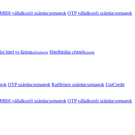
MBH vállalkozói számlacsomagok
OTP vállalkozói számlacsomagok
i hitel vs lízing
Hitelbírálat cégnél
különbség
tippek
gok
OTP számlacsomagok
Raiffeisen számlacsomagok
UniCredit
MBH vállalkozói számlacsomagok
OTP vállalkozói számlacsomagok