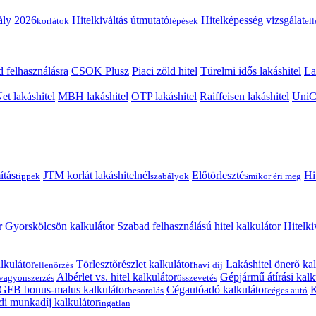
ály 2026
Hitelkiváltás útmutató
Hitelképesség vizsgálat
korlátok
lépések
el
 felhasználásra
CSOK Plusz
Piaci zöld hitel
Türelmi idős lakáshitel
La
t lakáshitel
MBH lakáshitel
OTP lakáshitel
Raiffeisen lakáshitel
UniCr
ítás
JTM korlát lakáshitelnél
Előtörlesztés
Hi
tippek
szabályok
mikor éri meg
r
Gyorskölcsön kalkulátor
Szabad felhasználású hitel kalkulátor
Hitelki
lkulátor
Törlesztőrészlet kalkulátor
Lakáshitel önerő kal
ellenőrzés
havi díj
Albérlet vs. hitel kalkulátor
Gépjármű átírási kalk
vagyonszerzés
összevetés
GFB bonus-malus kalkulátor
Cégautóadó kalkulátor
K
besorolás
céges autó
i munkadíj kalkulátor
ingatlan