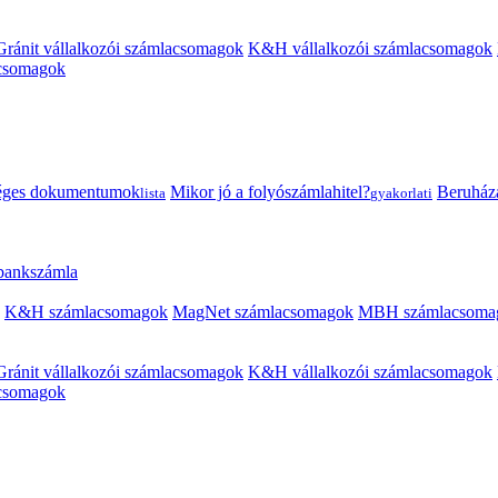
Gránit vállalkozói számlacsomagok
K&H vállalkozói számlacsomagok
acsomagok
éges dokumentumok
Mikor jó a folyószámlahitel?
Beruházás
lista
gyakorlati
 bankszámla
K&H számlacsomagok
MagNet számlacsomagok
MBH számlacsoma
Gránit vállalkozói számlacsomagok
K&H vállalkozói számlacsomagok
acsomagok