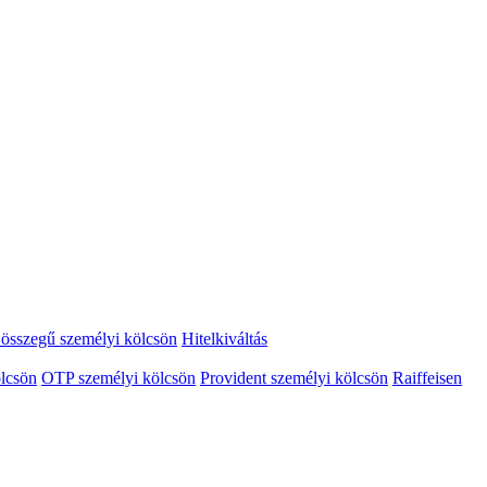
összegű személyi kölcsön
Hitelkiváltás
lcsön
OTP személyi kölcsön
Provident személyi kölcsön
Raiffeisen