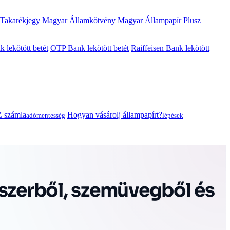
 Takarékjegy
Magyar Államkötvény
Magyar Állampapír Plusz
lekötött betét
OTP Bank lekötött betét
Raiffeisen Bank lekötött
 számla
Hogyan vásárolj állampapírt?
adómentesség
lépések
yszerből, szemüvegből és