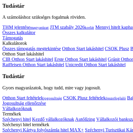
Tudástár
A számoláshoz szükséges fogalmak röviden.
THM jelentése
JTM szabály 2026
Mennyi hitelt kapha
magyarázat
korlát
Összes kalkulátor
Támogatás
Kalkulátorok
Összes támogatás megtekintése
Otthon Start lakáshitel
CSOK Plusz
B
Otthon Start lakáshitel
CIB Otthon Start lakáshitel
Erste Otthon Start lakáshitel
Gránit Otthon
Raiffeisen Otthon Start lakáshitel
Unicredit Otthon Start lakáshitel
Tudástár
Gyors magyarázatok, hogy tudd, mire vagy jogosult.
Otthon Start feltételek
CSOK Plusz feltételek
Bab
jogosultság
összefoglaló
Jogosultság ellenőrzése
Vállalkozóknak
Termékek
Széchenyi hitel
Kezdő vállalkozóknak
Autólízing
Vállalkozói banksz
Széchenyi hitel termékek
Széchenyi Kártya folyószámla hitel MAX+
Széchenyi Turisztikai 