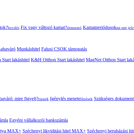
tok?
Fix vagy változó kamat?
Kamatperiódusok
becslés
útmutató
mi mit jele
abaváró
Munkáshitel
Falusi CSOK támogatás
 Start lakáshitel
K&H Otthon Start lakáshitel
MagNet Otthon Start laká
aváró: mire figyelj?
Igénylés menete
Szükséges dokumen
tippek
lépések
ámla
Egyéni vállalkozói bankszámla
Kártya MAX+
Széchenyi likviditási hitel MAX+
Széchenyi beruházási h