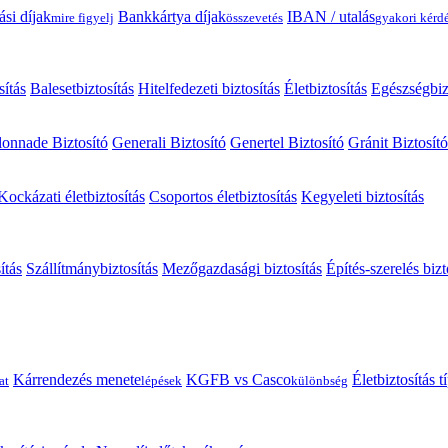
ási díjak
Bankkártya díjak
IBAN / utalás
mire figyelj
összevetés
gyakori kérd
sítás
Balesetbiztosítás
Hitelfedezeti biztosítás
Életbiztosítás
Egészségbiz
onnade Biztosító
Generali Biztosító
Genertel Biztosító
Gránit Biztosító
Kockázati életbiztosítás
Csoportos életbiztosítás
Kegyeleti biztosítás
ítás
Szállítmánybiztosítás
Mezőgazdasági biztosítás
Építés-szerelés bizt
Kárrendezés menete
KGFB vs Casco
Életbiztosítás 
at
lépések
különbség