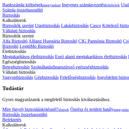
Bankszámla költségek
Ingyenes számlavezetés
Utal
magyarázat
feltételek
Számla összehasonlító
Biztosítás
Kalkulátorok
Biztosítók szerint
Utasbiztosítás
Lakásbiztosítás
Casco
Kötelező bizto
Vállalati biztosítás
Biztosítók szerint
Alfa Biztosító
Allianz Hungária Biztosító
CIG Pannónia Biztosító
Col
Biztosító
LegitiMo Biztosító
Életbiztosítás
Megtakarításos életbiztosítás
Euró alapú megtakarításos életbiztosítás
Egészségbiztosítás
Betegbiztosítás
Szolgáltatásfinanszírozó egészségbiztosítás
Vállalati biztosítás
Vagyonbiztosítás
Gépbiztosítás
Felelősségbiztosítás
Jogvédelmi biztos
Tudástár
Gyors magyarázatok a megfelelő biztosítás kiválasztásához.
Mire figyelj biztosításkötésnél?
Önrész és területi hatály
alapok
magyaráz
Biztosítás összehasonlító
Befektetés
Kalkulátorok