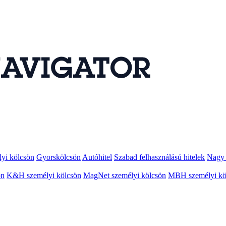
lyi kölcsön
Gyorskölcsön
Autóhitel
Szabad felhasználású hitelek
Nagy 
ön
K&H személyi kölcsön
MagNet személyi kölcsön
MBH személyi kö