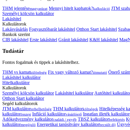
THM jelentése
Mennyi hitelt kaphatok?
JTM szab
magyarázat
kalkuláció
Személyi kölcsön kalkulátor
Lakáshitel
Kalkulátorok
Lakásvásárlás
Fogyasztóbarát lakáshitel
Otthon Start lakáshitel
Szabad
Bankok szerint
CIB lakáshitel
Erste lakáshitel
Gránit lakáshitel
K&H lakáshitel
MagNe
Tudástár
Fontos fogalmak és tippek a lakáshitelhez.
THM vs kamat
Fix vagy változó kamat?
Önerő szám
különbség
útmutató
Lakáshitel kalkulátor
Hitelkalkulátor
Kalkulátorok
Személyi kölcsön kalkulátor
Lakáshitel kalkulátor
Autóhitel kalkuláto
Otthon Start kalkulátor
Segéd kalkulátorok
JTM kalkulátor
THM kalkulátor
Hitelképesség ka
terhelhetőség
költségek
kalkulátor
Infláció kalkulátor
Ingatlan illeték kalkulátor
összeg
vásárlóerő
Adókedvezmény kalkulátor
TBSZ kalkulátor
K
családi / egyéb
befektetés
kalkulátor
Energetikai tanúsítvány kalkulátor
Ügyvéd
megújuló
becsült díj