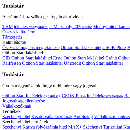
Tudástár
A számoláshoz szükséges fogalmak röviden.
THM jelentése
JTM szabály 2026
Mennyi hitelt kapha
magyarázat
korlát
Összes kalkulátor
Támogatás
Kalkulátorok
Összes támogatás megtekintése
Otthon Start lakáshitel
CSOK Plusz
B
Otthon Start lakáshitel
CIB Otthon Start lakáshitel
Erste Otthon Start lakáshitel
Gránit Otthon
Raiffeisen Otthon Start lakáshitel
Unicredit Otthon Start lakáshitel
Tudástár
Gyors magyarázatok, hogy tudd, mire vagy jogosult.
Otthon Start feltételek
CSOK Plusz feltételek
Bab
jogosultság
összefoglaló
Jogosultság ellenőrzése
Vállalkozóknak
Termékek
Széchenyi hitel
Kezdő vállalkozóknak
Autólízing
Vállalkozói banksz
Széchenyi hitel termékek
Széchenyi Kártya folyószámla hitel MAX+
Széchenyi Turisztikai 