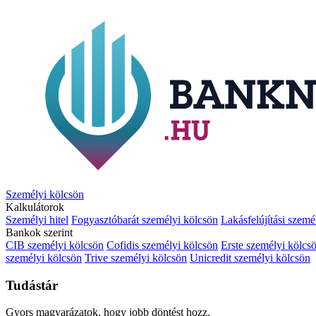
Személyi kölcsön
Kalkulátorok
Személyi hitel
Fogyasztóbarát személyi kölcsön
Lakásfelújítási szemé
Bankok szerint
CIB személyi kölcsön
Cofidis személyi kölcsön
Erste személyi kölcs
személyi kölcsön
Trive személyi kölcsön
Unicredit személyi kölcsön
Tudástár
Gyors magyarázatok, hogy jobb döntést hozz.