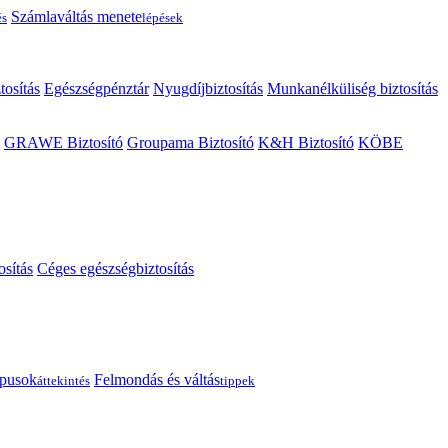
Számlaváltás menete
és
lépések
tosítás
Egészségpénztár
Nyugdíjbiztosítás
Munkanélküliség biztosítás
GRAWE Biztosító
Groupama Biztosító
K&H Biztosító
KÖBE
osítás
Céges egészségbiztosítás
típusok
Felmondás és váltás
áttekintés
tippek