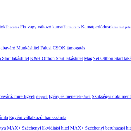
tok?
Fix vagy változó kamat?
Kamatperiódusok
becslés
útmutató
mi mit jele
abaváró
Munkáshitel
Falusi CSOK támogatás
 Start lakáshitel
K&H Otthon Start lakáshitel
MagNet Otthon Start laká
aváró: mire figyelj?
Igénylés menete
Szükséges dokumen
tippek
lépések
ámla
Egyéni vállalkozói bankszámla
Kártya MAX+
Széchenyi likviditási hitel MAX+
Széchenyi beruházási h