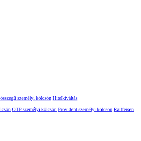
összegű személyi kölcsön
Hitelkiváltás
lcsön
OTP személyi kölcsön
Provident személyi kölcsön
Raiffeisen