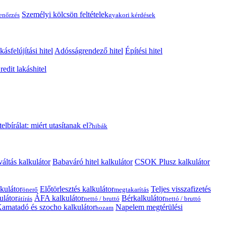
Személyi kölcsön feltételek
lenőrzés
gyakori kérdések
kásfelújítási hitel
Adósságrendező hitel
Építési hitel
edit lakáshitel
telbírálat: miért utasítanak el?
hibák
váltás kalkulátor
Babaváró hitel kalkulátor
CSOK Plusz kalkulátor
kulátor
Előtörlesztés kalkulátor
Teljes visszafizetés
önerő
megtakarítás
ulátor
ÁFA kalkulátor
Bérkalkulátor
átírás
nettó / bruttó
nettó / bruttó
amatadó és szocho kalkulátor
Napelem megtérülési
hozam