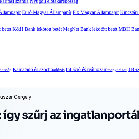
arítási számla
Nyugdíj előtakarékosság
Állampapír
Euró Magyar Állampapír
Fix Magyar Állampapír
Kincstári
 betét
K&H Bank lekötött betét
MagNet Bank lekötött betét
MBH Bank 
Kamatadó és szocho
Infláció és reálhozam
TBSZ
önbség
adózás
magyarázat
Huszár Gergely
 így szűrj az ingatlanportá