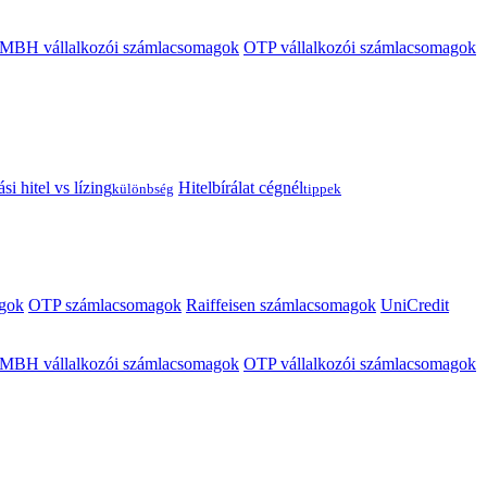
MBH vállalkozói számlacsomagok
OTP vállalkozói számlacsomagok
i hitel vs lízing
Hitelbírálat cégnél
különbség
tippek
gok
OTP számlacsomagok
Raiffeisen számlacsomagok
UniCredit
MBH vállalkozói számlacsomagok
OTP vállalkozói számlacsomagok