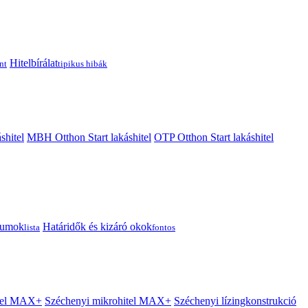
Hitelbírálat
nt
tipikus hibák
shitel
MBH Otthon Start lakáshitel
OTP Otthon Start lakáshitel
tumok
Határidők és kizáró okok
lista
fontos
itel MAX+
Széchenyi mikrohitel MAX+
Széchenyi lízingkonstrukció