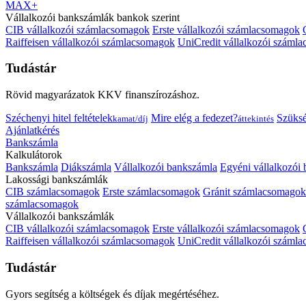
MAX+
Vállalkozói bankszámlák bankok szerint
CIB vállalkozói számlacsomagok
Erste vállalkozói számlacsomagok
Raiffeisen vállalkozói számlacsomagok
UniCredit vállalkozói száml
Tudástár
Rövid magyarázatok KKV finanszírozáshoz.
Széchenyi hitel feltételek
Mire elég a fedezet?
Szüks
kamat/díj
áttekintés
Ajánlatkérés
Bankszámla
Kalkulátorok
Bankszámla
Diákszámla
Vállalkozói bankszámla
Egyéni vállalkozói
Lakossági bankszámlák
CIB számlacsomagok
Erste számlacsomagok
Gránit számlacsomagok
számlacsomagok
Vállalkozói bankszámlák
CIB vállalkozói számlacsomagok
Erste vállalkozói számlacsomagok
Raiffeisen vállalkozói számlacsomagok
UniCredit vállalkozói száml
Tudástár
Gyors segítség a költségek és díjak megértéséhez.