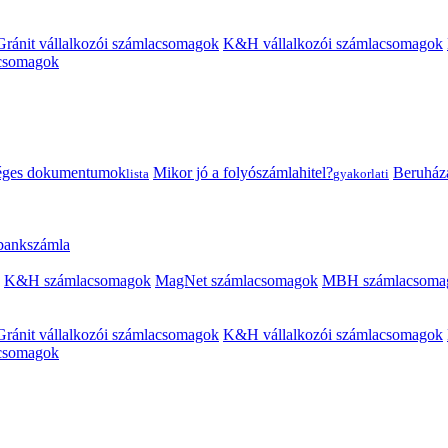
Gránit vállalkozói számlacsomagok
K&H vállalkozói számlacsomagok
acsomagok
éges dokumentumok
Mikor jó a folyószámlahitel?
Beruházás
lista
gyakorlati
 bankszámla
K&H számlacsomagok
MagNet számlacsomagok
MBH számlacsoma
Gránit vállalkozói számlacsomagok
K&H vállalkozói számlacsomagok
acsomagok