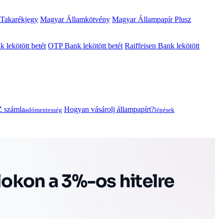
 Takarékjegy
Magyar Államkötvény
Magyar Állampapír Plusz
lekötött betét
OTP Bank lekötött betét
Raiffeisen Bank lekötött
 számla
Hogyan vásárolj állampapírt?
adómentesség
lépések
lokon a 3%-os hitelre