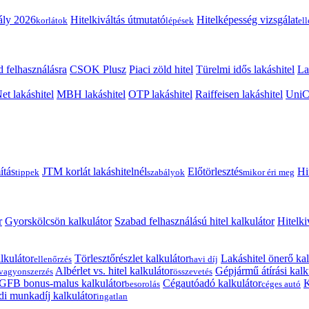
ály 2026
Hitelkiváltás útmutató
Hitelképesség vizsgálat
korlátok
lépések
el
 felhasználásra
CSOK Plusz
Piaci zöld hitel
Türelmi idős lakáshitel
La
t lakáshitel
MBH lakáshitel
OTP lakáshitel
Raiffeisen lakáshitel
UniCr
ítás
JTM korlát lakáshitelnél
Előtörlesztés
Hi
tippek
szabályok
mikor éri meg
r
Gyorskölcsön kalkulátor
Szabad felhasználású hitel kalkulátor
Hitelki
lkulátor
Törlesztőrészlet kalkulátor
Lakáshitel önerő kal
ellenőrzés
havi díj
Albérlet vs. hitel kalkulátor
Gépjármű átírási kalk
vagyonszerzés
összevetés
GFB bonus-malus kalkulátor
Cégautóadó kalkulátor
K
besorolás
céges autó
i munkadíj kalkulátor
ingatlan