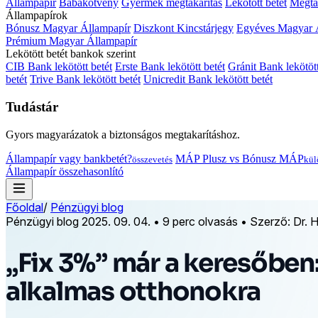
Állampapír
Babakötvény
Gyermek megtakarítás
Lekötött betét
Megtak
Állampapírok
Bónusz Magyar Állampapír
Diszkont Kincstárjegy
Egyéves Magyar 
Prémium Magyar Állampapír
Lekötött betét bankok szerint
CIB Bank lekötött betét
Erste Bank lekötött betét
Gránit Bank lekötött
betét
Trive Bank lekötött betét
Unicredit Bank lekötött betét
Tudástár
Gyors magyarázatok a biztonságos megtakarításhoz.
Állampapír vagy bankbetét?
MÁP Plusz vs Bónusz MÁP
összevetés
kül
Állampapír összehasonlító
Főoldal
/
Pénzügyi blog
Pénzügyi blog
2025. 09. 04.
•
9 perc olvasás
•
Szerző: Dr. 
„Fix 3%” már a keresőben:
alkalmas otthonokra