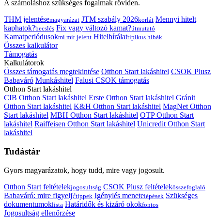
A számoláshoz szükséges fogalmak röviden.
THM jelentése
JTM szabály 2026
Mennyi hitelt
magyarázat
korlát
kaphatok?
Fix vagy változó kamat?
becslés
útmutató
Kamatperiódusok
Hitelbírálat
mi mit jelent
tipikus hibák
Összes kalkulátor
Támogatás
Kalkulátorok
Összes támogatás megtekintése
Otthon Start lakáshitel
CSOK Plusz
Babaváró
Munkáshitel
Falusi CSOK támogatás
Otthon Start lakáshitel
CIB Otthon Start lakáshitel
Erste Otthon Start lakáshitel
Gránit
Otthon Start lakáshitel
K&H Otthon Start lakáshitel
MagNet Otthon
Start lakáshitel
MBH Otthon Start lakáshitel
OTP Otthon Start
lakáshitel
Raiffeisen Otthon Start lakáshitel
Unicredit Otthon Start
lakáshitel
Tudástár
Gyors magyarázatok, hogy tudd, mire vagy jogosult.
Otthon Start feltételek
CSOK Plusz feltételek
jogosultság
összefoglaló
Babaváró: mire figyelj?
Igénylés menete
Szükséges
tippek
lépések
dokumentumok
Határidők és kizáró okok
lista
fontos
Jogosultság ellenőrzése