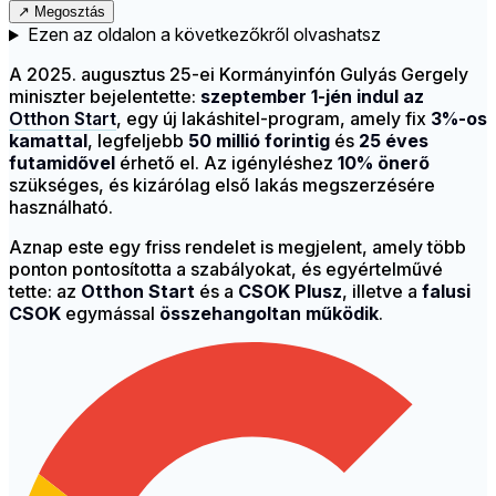
↗
Megosztás
Ezen az oldalon a következőkről olvashatsz
A 2025. augusztus 25-ei Kormányinfón Gulyás Gergely
miniszter bejelentette:
szeptember 1-jén indul az
Otthon Start
, egy új lakáshitel-program, amely fix
3%-os
kamattal
, legfeljebb
50 millió forintig
és
25 éves
futamidővel
érhető el. Az igényléshez
10% önerő
szükséges, és kizárólag első lakás megszerzésére
használható.
Aznap este egy friss rendelet is megjelent, amely több
ponton pontosította a szabályokat, és egyértelművé
tette: az
Otthon Start
és a
CSOK Plusz
, illetve a
falusi
CSOK
egymással
összehangoltan működik
.