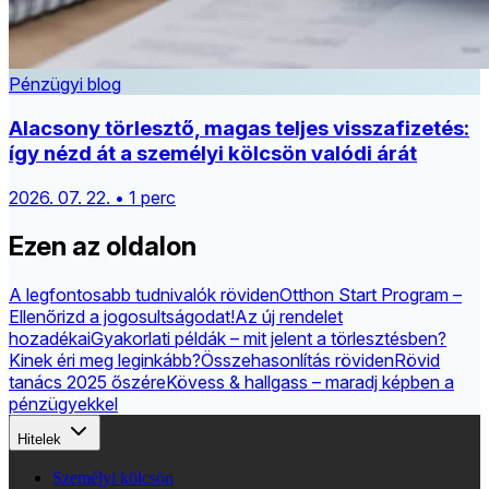
Pénzügyi blog
Alacsony törlesztő, magas teljes visszafizetés:
így nézd át a személyi kölcsön valódi árát
2026. 07. 22. • 1 perc
Ezen az oldalon
A legfontosabb tudnivalók röviden
Otthon Start Program –
Ellenőrizd a jogosultságodat!
Az új rendelet
hozadékai
Gyakorlati példák – mit jelent a törlesztésben?
Kinek éri meg leginkább?
Összehasonlítás röviden
Rövid
tanács 2025 őszére
Kövess & hallgass – maradj képben a
pénzügyekkel
Hitelek
Személyi kölcsön