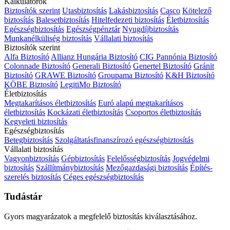
Kalkulátorok
Biztosítók szerint
Utasbiztosítás
Lakásbiztosítás
Casco
Kötelező
biztosítás
Balesetbiztosítás
Hitelfedezeti biztosítás
Életbiztosítás
Egészségbiztosítás
Egészségpénztár
Nyugdíjbiztosítás
Munkanélküliség biztosítás
Vállalati biztosítás
Biztosítók szerint
Alfa Biztosító
Allianz Hungária Biztosító
CIG Pannónia Biztosító
Colonnade Biztosító
Generali Biztosító
Genertel Biztosító
Gránit
Biztosító
GRAWE Biztosító
Groupama Biztosító
K&H Biztosító
KÖBE Biztosító
LegitiMo Biztosító
Életbiztosítás
Megtakarításos életbiztosítás
Euró alapú megtakarításos
életbiztosítás
Kockázati életbiztosítás
Csoportos életbiztosítás
Kegyeleti biztosítás
Egészségbiztosítás
Betegbiztosítás
Szolgáltatásfinanszírozó egészségbiztosítás
Vállalati biztosítás
Vagyonbiztosítás
Gépbiztosítás
Felelősségbiztosítás
Jogvédelmi
biztosítás
Szállítmánybiztosítás
Mezőgazdasági biztosítás
Építés-
szerelés biztosítás
Céges egészségbiztosítás
Tudástár
Gyors magyarázatok a megfelelő biztosítás kiválasztásához.