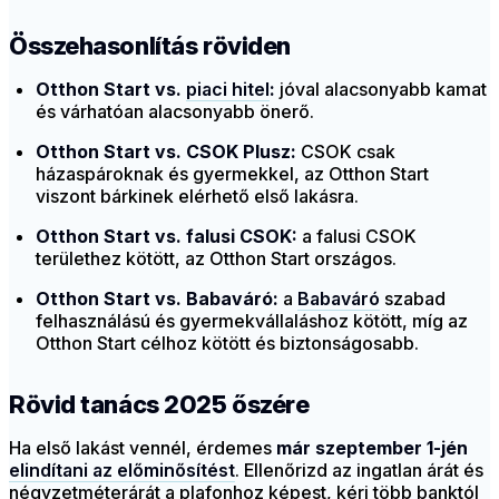
Összehasonlítás röviden
Otthon Start vs.
piaci hitel
:
jóval alacsonyabb kamat
és várhatóan alacsonyabb önerő.
Otthon Start vs. CSOK Plusz:
CSOK csak
házaspároknak és gyermekkel, az Otthon Start
viszont bárkinek elérhető első lakásra.
Otthon Start vs. falusi CSOK:
a falusi CSOK
területhez kötött, az Otthon Start országos.
Otthon Start vs. Babaváró:
a
Babaváró
szabad
felhasználású és gyermekvállaláshoz kötött, míg az
Otthon Start célhoz kötött és biztonságosabb.
Rövid tanács 2025 őszére
Ha első lakást vennél, érdemes
már szeptember 1-jén
elindítani az előminősítést
. Ellenőrizd az ingatlan árát és
négyzetméterárát a plafonhoz képest, kérj több banktól