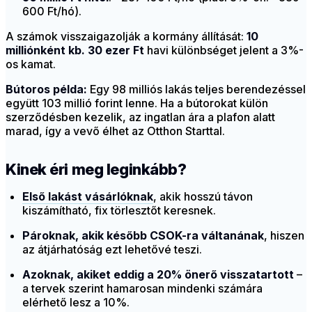
600 Ft/hó).
A számok visszaigazolják a kormány állítását:
10
milliónként kb. 30 ezer Ft
havi különbséget jelent a 3%-
os kamat.
Bútoros példa:
Egy 98 milliós lakás teljes berendezéssel
együtt 103 millió forint lenne. Ha a bútorokat külön
szerződésben kezelik, az ingatlan ára a plafon alatt
marad, így a vevő élhet az Otthon Starttal.
Kinek éri meg leginkább?
Első lakást vásárlóknak
, akik hosszú távon
kiszámítható, fix törlesztőt keresnek.
Pároknak, akik később CSOK-ra váltanának
, hiszen
az átjárhatóság ezt lehetővé teszi.
Azoknak, akiket eddig a 20% önerő visszatartott
–
a tervek szerint hamarosan mindenki számára
elérhető lesz a 10%.