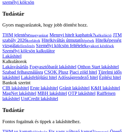
személyi kölcsön
Tudástár
Gyors magyarázatok, hogy jobb döntést hozz.
THM jelentése
Mennyi hitelt kaphatok?
JTM
magyarázat
kalkuláció
szabály 2026
Hitelkiváltás útmutató
Hitelképesség
korlátok
lépések
vizsgálat
Személyi kölcsön feltételek
ellenőrzés
gyakori kérdések
Személyi kölcsön kalkulátor
Lakáshitel
Kalkulátorok
Lakásvásárlás
Fogyasztóbarát lakáshitel
Otthon Start lakáshitel
Szabad felhasználásra
CSOK Plusz
Piaci zöld hitel
Türelmi idős
lakáshitel
Lakásfelújítási hitel
Adósságrendező hitel
Építési hitel
Bankok szerint
CIB lakáshitel
Erste lakáshitel
Gránit lakáshitel
K&H lakáshitel
MagNet lakáshitel
MBH lakáshitel
OTP lakáshitel
Raiffeisen
lakáshitel
UniCredit lakáshitel
Tudástár
Fontos fogalmak és tippek a lakáshitelhez.
THM vs kamat
Fix vagy változó kamat?
Önerő
különbség
útmutató