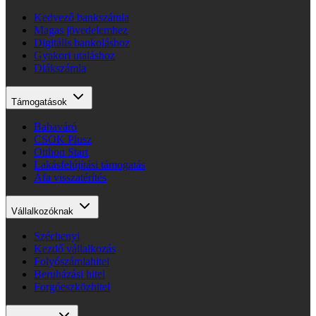
Kedvező bankszámla
Magas jövedelemhez
Digitális bankoláshoz
Gyakori utaláshoz
Diákszámla
Támogatások
Babaváró
CSOK Plusz
Otthon Start
Lakásfelújítási támogatás
Áfa visszatérítés
Vállalkozóknak
Széchenyi
Kezdő vállalkozás
Folyószámlahitel
Beruházási hitel
Forgóeszközhitel