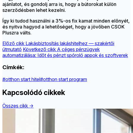
ajánlatot, és gondolj arra is, hogy a bútorokat külön
szerződésben lehet kezelni.
Így ki tudod használni a 3%-os fix kamat minden előnyét,
és nyitva hagyod a lehetőséget, hogy a jövőben CSOK
Pluszra válts.
Előző cikk
Lakásbiztosítás lakáshitelhez — szakértői
útmutató
Következő cikk
A céges pénzügyek
automatizálása: Időt és pénzt spóroló appok és szoftverek
Címkék:
#otthon start hitel
#otthon start program
Kapcsolódó cikkek
Összes cikk →