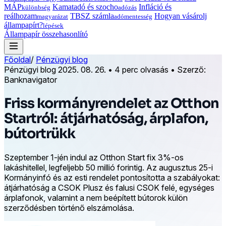
MÁP
Kamatadó és szocho
Infláció és
különbség
adózás
reálhozam
TBSZ számla
Hogyan vásárolj
magyarázat
adómentesség
állampapírt?
lépések
Állampapír összehasonlító
Főoldal
/
Pénzügyi blog
Pénzügyi blog
2025. 08. 26.
•
4 perc olvasás
•
Szerző:
Banknavigator
Friss kormányrendelet az Otthon
Startról: átjárhatóság, árplafon,
bútortrükk
Szeptember 1-jén indul az Otthon Start fix 3%-os
lakáshitellel, legfeljebb 50 millió forintig. Az augusztus 25-i
Kormányinfó és az esti rendelet pontosította a szabályokat:
átjárhatóság a CSOK Plusz és falusi CSOK felé, egységes
árplafonok, valamint a nem beépített bútorok külön
szerződésben történő elszámolása.