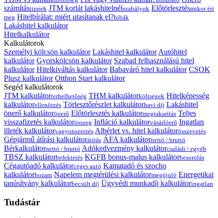
számítás
JTM korlát lakáshitelnél
Előtörlesztés
tippek
szabályok
mikor éri
Hitelbírálat: miért utasítanak el?
meg
hibák
Lakáshitel kalkulátor
Hitelkalkulátor
Kalkulátorok
Személyi kölcsön kalkulátor
Lakáshitel kalkulátor
Autóhitel
kalkulátor
Gyorskölcsön kalkulátor
Szabad felhasználású hitel
kalkulátor
Hitelkiváltás kalkulátor
Babaváró hitel kalkulátor
CSOK
Plusz kalkulátor
Otthon Start kalkulátor
Segéd kalkulátorok
JTM kalkulátor
THM kalkulátor
Hitelképesség
terhelhetőség
költségek
kalkulátor
Törlesztőrészlet kalkulátor
Lakáshitel
ellenőrzés
havi díj
önerő kalkulátor
Előtörlesztés kalkulátor
Teljes
önerő
megtakarítás
visszafizetés kalkulátor
Infláció kalkulátor
Ingatlan
összeg
vásárlóerő
illeték kalkulátor
Albérlet vs. hitel kalkulátor
vagyonszerzés
összevetés
Gépjármű átírási kalkulátor
ÁFA kalkulátor
átírás
nettó / bruttó
Bérkalkulátor
Adókedvezmény kalkulátor
nettó / bruttó
családi / egyéb
TBSZ kalkulátor
KGFB bonus-malus kalkulátor
befektetés
besorolás
Cégautóadó kalkulátor
Kamatadó és szocho
céges autó
kalkulátor
Napelem megtérülési kalkulátor
Energetikai
hozam
megújuló
tanúsítvány kalkulátor
Ügyvédi munkadíj kalkulátor
becsült díj
ingatlan
Tudástár