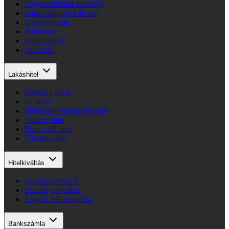
Fogyasztóbarát személyi
Lakásfelújítási kölcsön
Gyorskölcsön
Babaváró
Hitelkiváltás
Autóhitel
Lakáshitel
Használt lakás
Új lakás
Minősített Fogyasztóbarát
Otthon Start
Piaci zöld hitel
Türelmi idős
Hitelkiváltás
Adósságrendező
Személyi kiváltás
Szabad felhasználású
Bankszámla