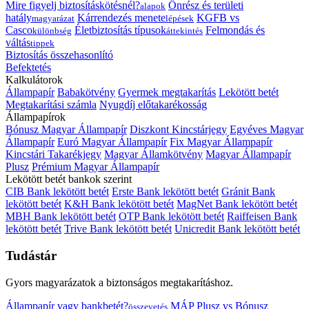
Mire figyelj biztosításkötésnél?
Önrész és területi
alapok
hatály
Kárrendezés menete
KGFB vs
magyarázat
lépések
Casco
Életbiztosítás típusok
Felmondás és
különbség
áttekintés
váltás
tippek
Biztosítás összehasonlító
Befektetés
Kalkulátorok
Állampapír
Babakötvény
Gyermek megtakarítás
Lekötött betét
Megtakarítási számla
Nyugdíj előtakarékosság
Állampapírok
Bónusz Magyar Állampapír
Diszkont Kincstárjegy
Egyéves Magyar
Állampapír
Euró Magyar Állampapír
Fix Magyar Állampapír
Kincstári Takarékjegy
Magyar Államkötvény
Magyar Állampapír
Plusz
Prémium Magyar Állampapír
Lekötött betét bankok szerint
CIB Bank lekötött betét
Erste Bank lekötött betét
Gránit Bank
lekötött betét
K&H Bank lekötött betét
MagNet Bank lekötött betét
MBH Bank lekötött betét
OTP Bank lekötött betét
Raiffeisen Bank
lekötött betét
Trive Bank lekötött betét
Unicredit Bank lekötött betét
Tudástár
Gyors magyarázatok a biztonságos megtakarításhoz.
Állampapír vagy bankbetét?
MÁP Plusz vs Bónusz
összevetés