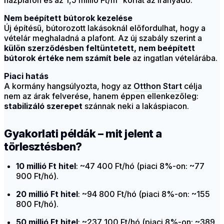
házplafon és az 1,5 millió Ft/m² korlát az irányadó.
Nem beépített bútorok kezelése
Új építésű, bútorozott lakásoknál előfordulhat, hogy a
vételár meghaladná a plafont. Az új szabály szerint a
külön szerződésben feltüntetett, nem beépített
bútorok értéke nem számít bele
az ingatlan vételárába.
Piaci hatás
A kormány hangsúlyozta, hogy az
Otthon Start
célja
nem az árak felverése, hanem éppen ellenkezőleg:
stabilizáló szerepet
szánnak neki a lakáspiacon.
Gyakorlati példák – mit jelent a
törlesztésben?
10 millió Ft hitel
: ~47 400 Ft/hó (piaci 8%-on: ~77
900 Ft/hó).
20 millió Ft hitel
: ~94 800 Ft/hó (piaci 8%-on: ~155
800 Ft/hó).
50 millió Ft hitel
: ~237 100 Ft/hó (piaci 8%-on: ~389