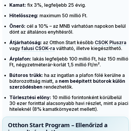
Kamat:
fix 3%, legfeljebb 25 évig.
Hitelösszeg:
maximum 50 millió Ft.
Önerő:
cél a 10% – az MNB várhatóan napokon belül
dönt az általános enyhítésről.
Átjárhatóság:
az Otthon Start később
CSOK Pluszra
vagy
falusi CSOK-ra
váltható, illetve kiegészíthető.
Árplafon:
lakás legfeljebb 100 millió Ft, ház 150 millió
Ft, négyzetméterár-korlát 1,5 millió Ft/m².
Bútoros trükk:
ha az ingatlan a plafon fölé kerülne a
bútorozottság miatt, a
nem beépített bútorok külön
szerződésben
rendezhetők.
Törlesztési előny:
10 millió forintonként körülbelül
30 ezer forinttal alacsonyabb havi részlet, mint a piaci
hiteleknél (8% kamatkörnyezet mellett).
Otthon Start Program – Ellenőrizd a