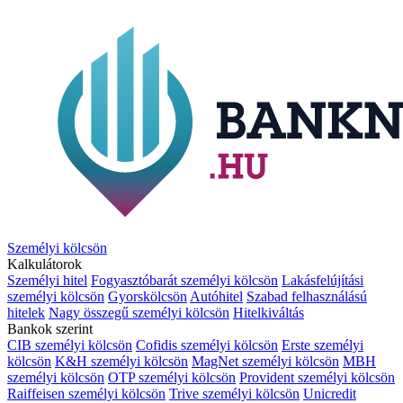
Személyi kölcsön
Kalkulátorok
Személyi hitel
Fogyasztóbarát személyi kölcsön
Lakásfelújítási
személyi kölcsön
Gyorskölcsön
Autóhitel
Szabad felhasználású
hitelek
Nagy összegű személyi kölcsön
Hitelkiváltás
Bankok szerint
CIB személyi kölcsön
Cofidis személyi kölcsön
Erste személyi
kölcsön
K&H személyi kölcsön
MagNet személyi kölcsön
MBH
személyi kölcsön
OTP személyi kölcsön
Provident személyi kölcsön
Raiffeisen személyi kölcsön
Trive személyi kölcsön
Unicredit