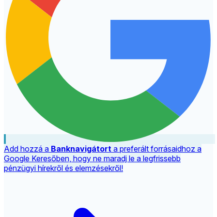
Add hozzá a
Banknavigátort
a preferált forrásaidhoz a
Google Keresőben, hogy ne maradj le a legfrissebb
pénzügyi hírekről és elemzésekről!