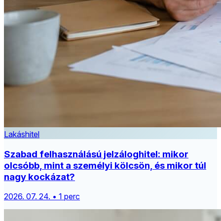
Lakáshitel
Szabad felhasználású jelzáloghitel: mikor
olcsóbb, mint a személyi kölcsön, és mikor túl
nagy kockázat?
2026. 07. 24. • 1 perc