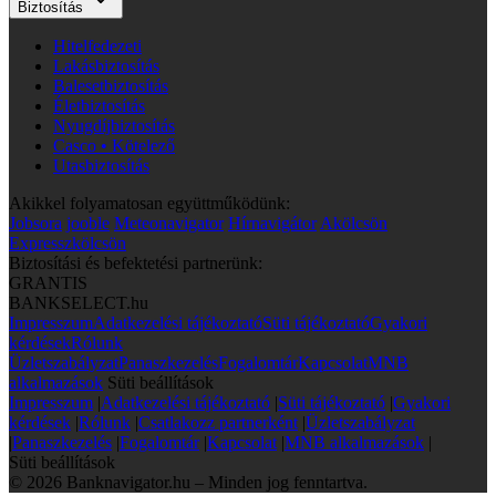
Biztosítás
Hitelfedezeti
Lakásbiztosítás
Balesetbiztosítás
Életbiztosítás
Nyugdíjbiztosítás
Casco • Kötelező
Utasbiztosítás
Akikkel folyamatosan együttműködünk:
Jobsora
jooble
Meteonavigator
Hírnavigátor
Akölcsön
Expresszkölcsön
Biztosítási és befektetési partnerünk:
GRANTIS
BANKSELECT.hu
Impresszum
Adatkezelési tájékoztató
Süti tájékoztató
Gyakori
kérdések
Rólunk
Üzletszabályzat
Panaszkezelés
Fogalomtár
Kapcsolat
MNB
alkalmazások
Süti beállítások
Impresszum
|
Adatkezelési tájékoztató
|
Süti tájékoztató
|
Gyakori
kérdések
|
Rólunk
|
Csatlakozz partnerként
|
Üzletszabályzat
|
Panaszkezelés
|
Fogalomtár
|
Kapcsolat
|
MNB alkalmazások
|
Süti beállítások
© 2026 Banknavigator.hu – Minden jog fenntartva.