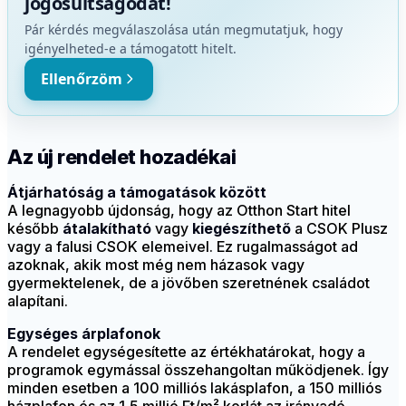
jogosultságodat!
Pár kérdés megválaszolása után megmutatjuk, hogy
igényelheted-e a támogatott hitelt.
Ellenőrzöm
Az új rendelet hozadékai
Átjárhatóság a támogatások között
A legnagyobb újdonság, hogy az Otthon Start hitel
később
átalakítható
vagy
kiegészíthető
a CSOK Plusz
vagy a falusi CSOK elemeivel. Ez rugalmasságot ad
azoknak, akik most még nem házasok vagy
gyermektelenek, de a jövőben szeretnének családot
alapítani.
Egységes árplafonok
A rendelet egységesítette az értékhatárokat, hogy a
programok egymással összehangoltan működjenek. Így
minden esetben a 100 milliós lakásplafon, a 150 milliós