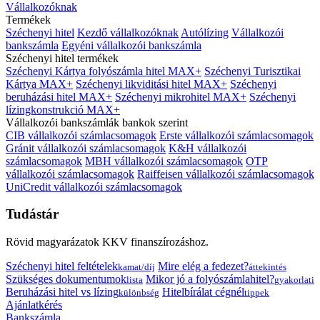
Vállalkozóknak
Termékek
Széchenyi hitel
Kezdő vállalkozóknak
Autólízing
Vállalkozói
bankszámla
Egyéni vállalkozói bankszámla
Széchenyi hitel termékek
Széchenyi Kártya folyószámla hitel MAX+
Széchenyi Turisztikai
Kártya MAX+
Széchenyi likviditási hitel MAX+
Széchenyi
beruházási hitel MAX+
Széchenyi mikrohitel MAX+
Széchenyi
lízingkonstrukció MAX+
Vállalkozói bankszámlák bankok szerint
CIB vállalkozói számlacsomagok
Erste vállalkozói számlacsomagok
Gránit vállalkozói számlacsomagok
K&H vállalkozói
számlacsomagok
MBH vállalkozói számlacsomagok
OTP
vállalkozói számlacsomagok
Raiffeisen vállalkozói számlacsomagok
UniCredit vállalkozói számlacsomagok
Tudástár
Rövid magyarázatok KKV finanszírozáshoz.
Széchenyi hitel feltételek
Mire elég a fedezet?
kamat/díj
áttekintés
Szükséges dokumentumok
Mikor jó a folyószámlahitel?
lista
gyakorlati
Beruházási hitel vs lízing
Hitelbírálat cégnél
különbség
tippek
Ajánlatkérés
Bankszámla