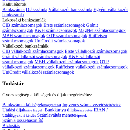
Kalkulátorok
Bankszámla
Diákszámla
Vállalkozói bankszámla
Egyéni vállalkozói
bankszámla
Lakossági bankszámlák
CIB számlacsomagok
Erste számlacsomagok
Gránit
számlacsomagok
K&H számlacsomagok
MagNet számlacsomagok
MBH számlacsomagok
OTP számlacsomagok
Raiffeisen
számlacsomagok
UniCredit számlacsomagok
Vállalkozói bankszámlák
CIB vállalkozói számlacsomagok
Erste vállalkozói számlacsomagok
Gránit vállalkozói számlacsomagok
K&H vállalkozói
számlacsomagok
MBH vállalkozói számlacsomagok
OTP
vállalkozói számlacsomagok
Raiffeisen vállalkozói számlacsomagok
UniCredit vállalkozói számlacsomagok
Tudástár
Gyors segítség a költségek és díjak megértéséhez.
Bankszámla költségek
Ingyenes számlavezetés
magyarázat
feltételek
Utalási díjak
Bankkártya díjak
IBAN /
mire figyelj
összevetés
utalás
Számlaváltás menete
gyakori kérdés
lépések
Számla összehasonlító
Biztosítás