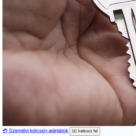
💳
Személyi kölcsön ajánlatok
✉️
Iratkozz fel