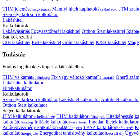
THM jelentése
Mennyi hitelt kaphatok?
JTM szab
magyarázat
kalkuláció
Személyi kölcsön kalkulátor
Lakáshitel
Kalkulátorok
Lakásvásárlás
Fogyasztóbarát lakáshitel
Otthon Start lakáshitel
Szabad
Bankok szerint
CIB lakáshitel
Erste lakáshitel
Gránit lakáshitel
K&H lakáshitel
MagNe
Tudástár
Fontos fogalmak és tippek a lakáshitelhez.
THM vs kamat
Fix vagy változó kamat?
Önerő szám
különbség
útmutató
Lakáshitel kalkulátor
Hitelkalkulátor
Kalkulátorok
Személyi kölcsön kalkulátor
Lakáshitel kalkulátor
Autóhitel kalkuláto
Otthon Start kalkulátor
Segéd kalkulátorok
JTM kalkulátor
THM kalkulátor
Hitelképesség ka
terhelhetőség
költségek
kalkulátor
Infláció kalkulátor
Ingatlan illeték kalkulátor
összeg
vásárlóerő
Adókedvezmény kalkulátor
TBSZ kalkulátor
K
családi / egyéb
befektetés
kalkulátor
Energetikai tanúsítvány kalkulátor
Ügyvéd
megújuló
becsült díj