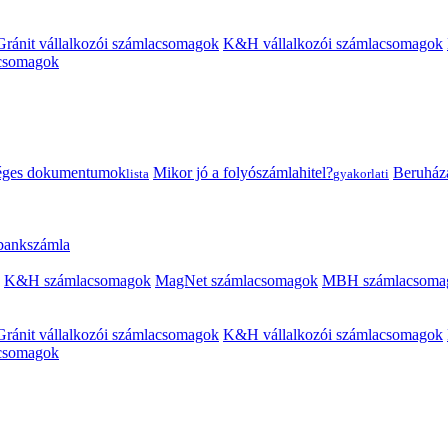
Gránit vállalkozói számlacsomagok
K&H vállalkozói számlacsomagok
acsomagok
éges dokumentumok
Mikor jó a folyószámlahitel?
Beruházás
lista
gyakorlati
 bankszámla
K&H számlacsomagok
MagNet számlacsomagok
MBH számlacsoma
Gránit vállalkozói számlacsomagok
K&H vállalkozói számlacsomagok
acsomagok