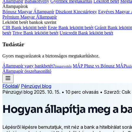
Állampapír
Babakötvény
Gyermek megtakarítás
Lekötött betét
Megtak
Állampapírok
Bónusz Magyar Állampapír
Diszkont Kincstárjegy
Egyéves Magyar 
Prémium Magyar Állampapír
Lekötött betét bankok szerint
CIB Bank lekötött betét
Erste Bank lekötött betét
Gránit Bank lekötött
betét
Trive Bank lekötött betét
Unicredit Bank lekötött betét
Tudástár
Gyors magyarázatok a biztonságos megtakarításhoz.
Állampapír vagy bankbetét?
MÁP Plusz vs Bónusz MÁP
összevetés
kül
Állampapír összehasonlító
Főoldal
/
Pénzügyi blog
Pénzügyi blog
2025. 10. 15.
•
10 perc olvasás
•
Szerző: Csík
Hogyan állapítja meg a b
Lépésről lépésre bemutatjuk, mit néz a bank a hitelbírálat 