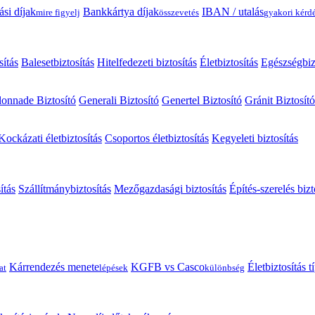
ási díjak
Bankkártya díjak
IBAN / utalás
mire figyelj
összevetés
gyakori kérd
sítás
Balesetbiztosítás
Hitelfedezeti biztosítás
Életbiztosítás
Egészségbiz
onnade Biztosító
Generali Biztosító
Genertel Biztosító
Gránit Biztosító
Kockázati életbiztosítás
Csoportos életbiztosítás
Kegyeleti biztosítás
ítás
Szállítmánybiztosítás
Mezőgazdasági biztosítás
Építés-szerelés bizt
Kárrendezés menete
KGFB vs Casco
Életbiztosítás 
at
lépések
különbség