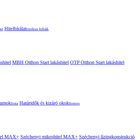
Hitelbírálat
nt
tipikus hibák
shitel
MBH Otthon Start lakáshitel
OTP Otthon Start lakáshitel
tumok
Határidők és kizáró okok
lista
fontos
itel MAX+
Széchenyi mikrohitel MAX+
Széchenyi lízingkonstrukció