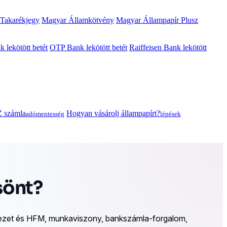
 Takarékjegy
Magyar Államkötvény
Magyar Állampapír Plusz
lekötött betét
OTP Bank lekötött betét
Raiffeisen Bank lekötött
 számla
Hogyan vásárolj állampapírt?
adómentesség
lépések
sönt?
fedezet és HFM, munkaviszony, bankszámla-forgalom,