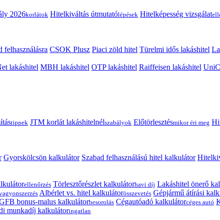
ály 2026
Hitelkiváltás útmutató
Hitelképesség vizsgálat
korlátok
lépések
el
 felhasználásra
CSOK Plusz
Piaci zöld hitel
Türelmi idős lakáshitel
La
t lakáshitel
MBH lakáshitel
OTP lakáshitel
Raiffeisen lakáshitel
UniCr
ítás
JTM korlát lakáshitelnél
Előtörlesztés
Hi
tippek
szabályok
mikor éri meg
r
Gyorskölcsön kalkulátor
Szabad felhasználású hitel kalkulátor
Hitelki
lkulátor
Törlesztőrészlet kalkulátor
Lakáshitel önerő kal
ellenőrzés
havi díj
Albérlet vs. hitel kalkulátor
Gépjármű átírási kalk
vagyonszerzés
összevetés
GFB bonus-malus kalkulátor
Cégautóadó kalkulátor
K
besorolás
céges autó
i munkadíj kalkulátor
ingatlan