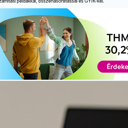
ámítási példákkal, összehasonlítással és GYIK-kel.