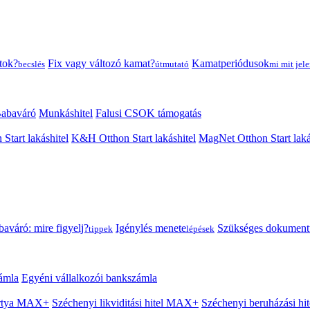
tok?
Fix vagy változó kamat?
Kamatperiódusok
becslés
útmutató
mi mit jele
abaváró
Munkáshitel
Falusi CSOK támogatás
 Start lakáshitel
K&H Otthon Start lakáshitel
MagNet Otthon Start laká
aváró: mire figyelj?
Igénylés menete
Szükséges dokumen
tippek
lépések
ámla
Egyéni vállalkozói bankszámla
Kártya MAX+
Széchenyi likviditási hitel MAX+
Széchenyi beruházási h