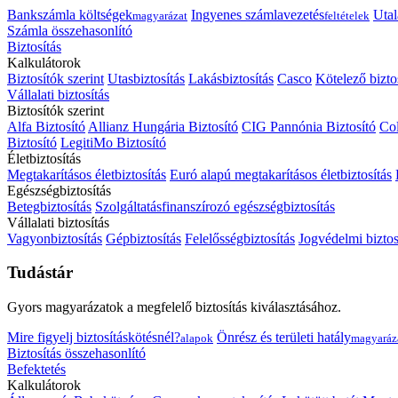
Bankszámla költségek
Ingyenes számlavezetés
Utal
magyarázat
feltételek
Számla összehasonlító
Biztosítás
Kalkulátorok
Biztosítók szerint
Utasbiztosítás
Lakásbiztosítás
Casco
Kötelező bizto
Vállalati biztosítás
Biztosítók szerint
Alfa Biztosító
Allianz Hungária Biztosító
CIG Pannónia Biztosító
Col
Biztosító
LegitiMo Biztosító
Életbiztosítás
Megtakarításos életbiztosítás
Euró alapú megtakarításos életbiztosítás
Egészségbiztosítás
Betegbiztosítás
Szolgáltatásfinanszírozó egészségbiztosítás
Vállalati biztosítás
Vagyonbiztosítás
Gépbiztosítás
Felelősségbiztosítás
Jogvédelmi biztos
Tudástár
Gyors magyarázatok a megfelelő biztosítás kiválasztásához.
Mire figyelj biztosításkötésnél?
Önrész és területi hatály
alapok
magyaráz
Biztosítás összehasonlító
Befektetés
Kalkulátorok