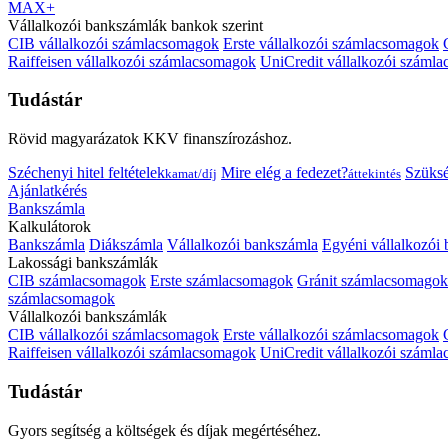
MAX+
Vállalkozói bankszámlák bankok szerint
CIB vállalkozói számlacsomagok
Erste vállalkozói számlacsomagok
Raiffeisen vállalkozói számlacsomagok
UniCredit vállalkozói száml
Tudástár
Rövid magyarázatok KKV finanszírozáshoz.
Széchenyi hitel feltételek
Mire elég a fedezet?
Szüks
kamat/díj
áttekintés
Ajánlatkérés
Bankszámla
Kalkulátorok
Bankszámla
Diákszámla
Vállalkozói bankszámla
Egyéni vállalkozói
Lakossági bankszámlák
CIB számlacsomagok
Erste számlacsomagok
Gránit számlacsomagok
számlacsomagok
Vállalkozói bankszámlák
CIB vállalkozói számlacsomagok
Erste vállalkozói számlacsomagok
Raiffeisen vállalkozói számlacsomagok
UniCredit vállalkozói száml
Tudástár
Gyors segítség a költségek és díjak megértéséhez.