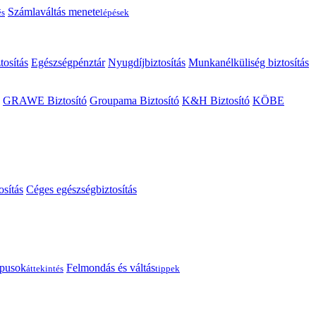
Számlaváltás menete
és
lépések
tosítás
Egészségpénztár
Nyugdíjbiztosítás
Munkanélküliség biztosítás
GRAWE Biztosító
Groupama Biztosító
K&H Biztosító
KÖBE
osítás
Céges egészségbiztosítás
típusok
Felmondás és váltás
áttekintés
tippek