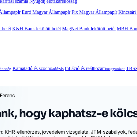
arítási számla
Nyugdíj előtakarékosság
Állampapír
Euró Magyar Állampapír
Fix Magyar Állampapír
Kincstári
 betét
K&H Bank lekötött betét
MagNet Bank lekötött betét
MBH Bank 
Kamatadó és szocho
Infláció és reálhozam
TBSZ
önbség
adózás
magyarázat
 Ferenc
ank, hogy kaphatsz-e kölc
során: KHR-ellenőrzés, jövedelem vizsgálata, JTM-szabályok, 