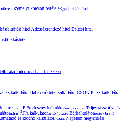
Személyi kölcsön feltételek
lenőrzés
gyakori kérdések
kásfelújítási hitel
Adósságrendező hitel
Építési hitel
edit lakáshitel
telbírálat: miért utasítanak el?
hibák
váltás kalkulátor
Babaváró hitel kalkulátor
CSOK Plusz kalkulátor
kulátor
Előtörlesztés kalkulátor
Teljes visszafizetés
önerő
megtakarítás
ulátor
ÁFA kalkulátor
Bérkalkulátor
átírás
nettó / bruttó
nettó / bruttó
amatadó és szocho kalkulátor
Napelem megtérülési
hozam