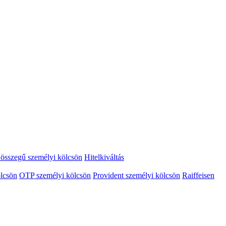
összegű személyi kölcsön
Hitelkiváltás
lcsön
OTP személyi kölcsön
Provident személyi kölcsön
Raiffeisen