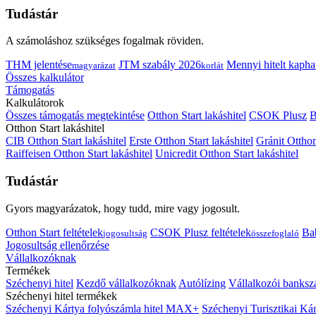
Tudástár
A számoláshoz szükséges fogalmak röviden.
THM jelentése
JTM szabály 2026
Mennyi hitelt kapha
magyarázat
korlát
Összes kalkulátor
Támogatás
Kalkulátorok
Összes támogatás megtekintése
Otthon Start lakáshitel
CSOK Plusz
B
Otthon Start lakáshitel
CIB Otthon Start lakáshitel
Erste Otthon Start lakáshitel
Gránit Otthon
Raiffeisen Otthon Start lakáshitel
Unicredit Otthon Start lakáshitel
Tudástár
Gyors magyarázatok, hogy tudd, mire vagy jogosult.
Otthon Start feltételek
CSOK Plusz feltételek
Bab
jogosultság
összefoglaló
Jogosultság ellenőrzése
Vállalkozóknak
Termékek
Széchenyi hitel
Kezdő vállalkozóknak
Autólízing
Vállalkozói banksz
Széchenyi hitel termékek
Széchenyi Kártya folyószámla hitel MAX+
Széchenyi Turisztikai 