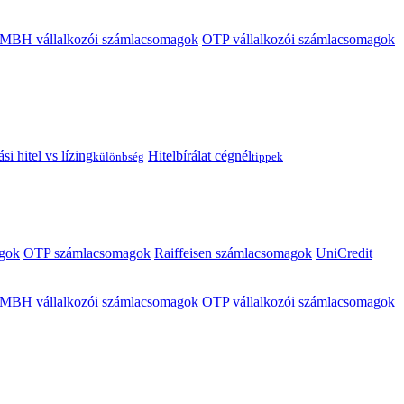
MBH vállalkozói számlacsomagok
OTP vállalkozói számlacsomagok
i hitel vs lízing
Hitelbírálat cégnél
különbség
tippek
gok
OTP számlacsomagok
Raiffeisen számlacsomagok
UniCredit
MBH vállalkozói számlacsomagok
OTP vállalkozói számlacsomagok