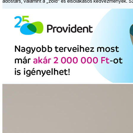
adóstárs, valamint a „zöld” és elsőlakásos kedvezmények. Sz