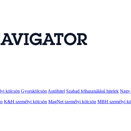
lyi kölcsön
Gyorskölcsön
Autóhitel
Szabad felhasználású hitelek
Nagy 
ön
K&H személyi kölcsön
MagNet személyi kölcsön
MBH személyi kö