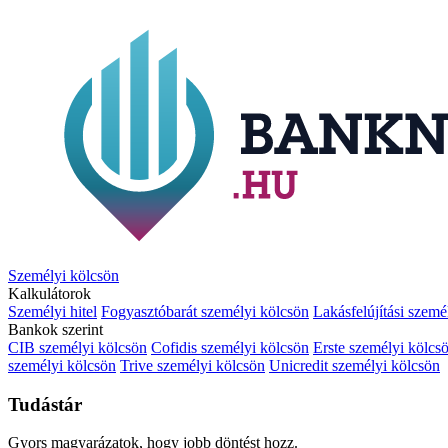
Személyi kölcsön
Kalkulátorok
Személyi hitel
Fogyasztóbarát személyi kölcsön
Lakásfelújítási szemé
Bankok szerint
CIB személyi kölcsön
Cofidis személyi kölcsön
Erste személyi kölcs
személyi kölcsön
Trive személyi kölcsön
Unicredit személyi kölcsön
Tudástár
Gyors magyarázatok, hogy jobb döntést hozz.