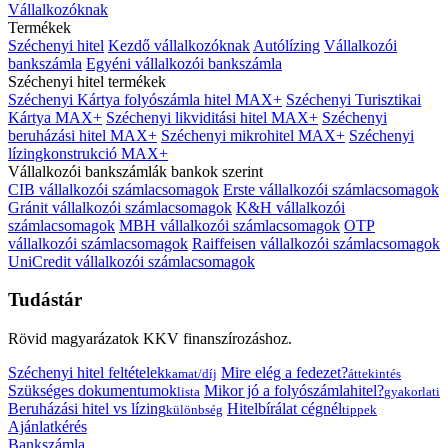
Vállalkozóknak
Termékek
Széchenyi hitel
Kezdő vállalkozóknak
Autólízing
Vállalkozói
bankszámla
Egyéni vállalkozói bankszámla
Széchenyi hitel termékek
Széchenyi Kártya folyószámla hitel MAX+
Széchenyi Turisztikai
Kártya MAX+
Széchenyi likviditási hitel MAX+
Széchenyi
beruházási hitel MAX+
Széchenyi mikrohitel MAX+
Széchenyi
lízingkonstrukció MAX+
Vállalkozói bankszámlák bankok szerint
CIB vállalkozói számlacsomagok
Erste vállalkozói számlacsomagok
Gránit vállalkozói számlacsomagok
K&H vállalkozói
számlacsomagok
MBH vállalkozói számlacsomagok
OTP
vállalkozói számlacsomagok
Raiffeisen vállalkozói számlacsomagok
UniCredit vállalkozói számlacsomagok
Tudástár
Rövid magyarázatok KKV finanszírozáshoz.
Széchenyi hitel feltételek
Mire elég a fedezet?
kamat/díj
áttekintés
Szükséges dokumentumok
Mikor jó a folyószámlahitel?
lista
gyakorlati
Beruházási hitel vs lízing
Hitelbírálat cégnél
különbség
tippek
Ajánlatkérés
Bankszámla