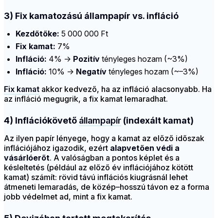
3) Fix kamatozású állampapír vs. infláció
Kezdőtőke:
5 000 000 Ft
Fix kamat:
7%
Infláció:
4% →
Pozitív
tényleges hozam (~3%)
Infláció:
10% →
Negatív
tényleges hozam (~–3%)
Fix kamat
akkor kedvező, ha az infláció alacsonyabb. Ha
az infláció megugrik, a fix kamat lemaradhat.
4) Inflációkövető
állampapír
(indexált kamat)
Az ilyen papír lényege, hogy a kamat az előző időszak
inflációjához igazodik, ezért
alapvetően védi a
vásárlóerőt
. A valóságban a pontos képlet és a
késleltetés (például az előző év inflációjához kötött
kamat) számít: rövid távú inflációs kiugrásnál lehet
átmeneti lemaradás, de közép–hosszú távon ez a forma
jobb védelmet ad, mint a fix kamat.