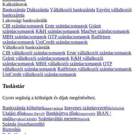
Kalkulátorok
Bankszámla
Diákszámla
Vállalkozói bankszámla
Egyéni vállalkozói
bankszámla
Lakossági bankszámlák
CIB számlacsomagok
Erste számlacsomagok
Gránit
számlacsomagok
K&H számlacsomagok
MagNet számlacsomagok
MBH számlacsomagok
OTP számlacsomagok
Raiffeisen
számlacsomagok
UniCredit számlacsomagok
Vállalkozói bankszámlák
CIB vállalkozói számlacsomagok
Erste vállalkozói számlacsomagok
Gránit vállalkozói számlacsomagok
K&H vállalkozói
számlacsomagok
MBH vállalkozói számlacsomagok
OTP
vállalkozói számlacsomagok
Raiffeisen vállalkozói számlacsomagok
UniCredit vállalkozói számlacsomagok
Tudástár
Gyors segítség a költségek és díjak megértéséhez.
Bankszámla költségek
Ingyenes számlavezetés
magyarázat
feltételek
Utalási díjak
Bankkártya díjak
IBAN /
mire figyelj
összevetés
utalás
Számlaváltás menete
gyakori kérdés
lépések
Számla összehasonlító
Biztosítás