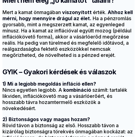
Miért nem elég „jó kamatot” találni?
Mert a kamat önmagában
viszonyított
érték.
Ahhoz kell
mérni, hogy mennyire drágul az élet.
Ha a pénzromlás
gyorsabb, mint a megszerzett kamat, az egyenleged
mínusz. Ha a kamat az inflációval együtt mozog (például
inflációkövető forma), akkor a vásárlóerőd megőrzése
reális. Ha pedig van türelmed és megfelelő időtávod, a
reálgazdaságba fektető eszközökkel nemcsak
megőrizheted, de növelheted is a pénzed erejét.
GYIK – Gyakori kérdések és válaszok
1) Mi a legjobb megoldás infláció ellen?
Nincs egyetlen legjobb. A
kombináció
számít: tartalék
likviden, inflációkövető mag a vásárlóerőért, és
hosszabb távra hozamtermelő eszközök a
növekedésért.
2) Biztonságos vagy magas hozam?
Rövid távon a biztonság az első. Hosszabb távon a
kizárólag biztonságra törekvés önmagában kockázat: az