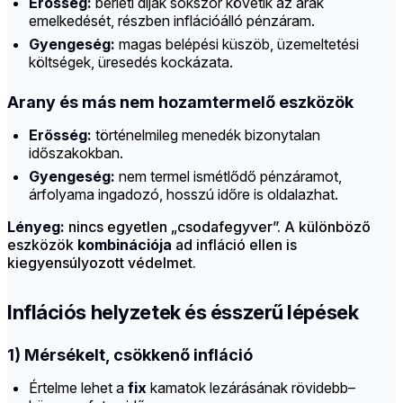
Erősség:
bérleti díjak sokszor követik az árak
emelkedését, részben inflációálló pénzáram.
Gyengeség:
magas belépési küszöb, üzemeltetési
költségek, üresedés kockázata.
Arany és más nem hozamtermelő eszközök
Erősség:
történelmileg menedék bizonytalan
időszakokban.
Gyengeség:
nem termel ismétlődő pénzáramot,
árfolyama ingadozó, hosszú időre is oldalazhat.
Lényeg:
nincs egyetlen „csodafegyver”. A különböző
eszközök
kombinációja
ad infláció ellen is
kiegyensúlyozott védelmet.
Inflációs helyzetek és ésszerű lépések
1) Mérsékelt, csökkenő infláció
Értelme lehet a
fix
kamatok lezárásának rövidebb–