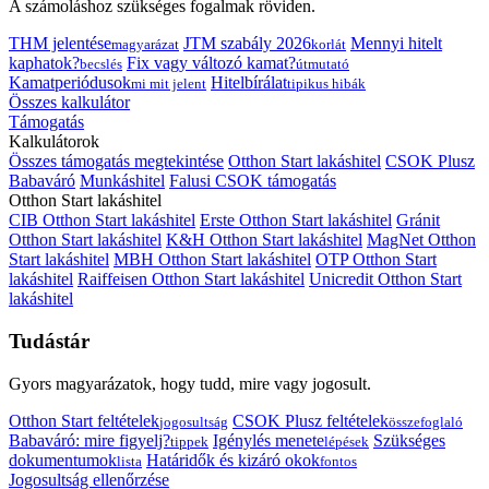
A számoláshoz szükséges fogalmak röviden.
THM jelentése
JTM szabály 2026
Mennyi hitelt
magyarázat
korlát
kaphatok?
Fix vagy változó kamat?
becslés
útmutató
Kamatperiódusok
Hitelbírálat
mi mit jelent
tipikus hibák
Összes kalkulátor
Támogatás
Kalkulátorok
Összes támogatás megtekintése
Otthon Start lakáshitel
CSOK Plusz
Babaváró
Munkáshitel
Falusi CSOK támogatás
Otthon Start lakáshitel
CIB Otthon Start lakáshitel
Erste Otthon Start lakáshitel
Gránit
Otthon Start lakáshitel
K&H Otthon Start lakáshitel
MagNet Otthon
Start lakáshitel
MBH Otthon Start lakáshitel
OTP Otthon Start
lakáshitel
Raiffeisen Otthon Start lakáshitel
Unicredit Otthon Start
lakáshitel
Tudástár
Gyors magyarázatok, hogy tudd, mire vagy jogosult.
Otthon Start feltételek
CSOK Plusz feltételek
jogosultság
összefoglaló
Babaváró: mire figyelj?
Igénylés menete
Szükséges
tippek
lépések
dokumentumok
Határidők és kizáró okok
lista
fontos
Jogosultság ellenőrzése