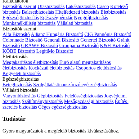
Kalkulátorok
Biztosítók szerint
Utasbiztosítás
Lakásbiztosítás
Casco
Kötelező
biztosítás
Balesetbiztosítás
Hitelfedezeti biztosítás
Életbiztosítás
Egészségbiztosítás
Egészségpénztár
Nyugdíjbiztosítás
Munkanélküliség biztosítás
Vállalati biztosítás
Biztosítók szerint
Alfa Biztosító
Allianz Hungária Biztosító
CIG Pannónia Biztosító
Colonnade Biztosító
Generali Biztosító
Genertel Biztosító
Gránit
Biztosító
GRAWE Biztosító
Groupama Biztosító
K&H Biztosító
KÖBE Biztosító
LegitiMo Biztosító
Életbiztosítás
Megtakarításos életbiztosítás
Euró alapú megtakarításos
életbiztosítás
Kockázati életbiztosítás
Csoportos életbiztosítás
Kegyeleti biztosítás
Egészségbiztosítás
Betegbiztosítás
Szolgáltatásfinanszírozó egészségbiztosítás
Vállalati biztosítás
Vagyonbiztosítás
Gépbiztosítás
Felelősségbiztosítás
Jogvédelmi
biztosítás
Szállítmánybiztosítás
Mezőgazdasági biztosítás
Építés-
szerelés biztosítás
Céges egészségbiztosítás
Tudástár
Gyors magyarázatok a megfelelő biztosítás kiválasztásához.