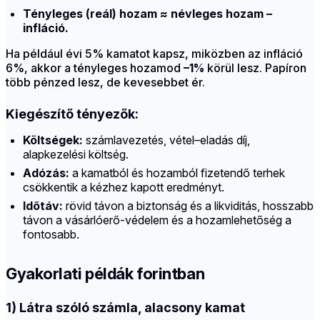
Tényleges (reál) hozam ≈ névleges hozam –
infláció.
Ha például évi 5% kamatot kapsz, miközben az infláció
6%, akkor a tényleges hozamod
–1%
körül lesz. Papíron
több pénzed lesz, de kevesebbet ér.
Kiegészítő tényezők:
Költségek:
számlavezetés, vétel–eladás díj,
alapkezelési költség.
Adózás:
a kamatból és hozamból fizetendő terhek
csökkentik a kézhez kapott eredményt.
Időtáv:
rövid távon a biztonság és a likviditás, hosszabb
távon a vásárlóerő-védelem és a hozamlehetőség a
fontosabb.
Gyakorlati példák forintban
1) Látra szóló számla, alacsony kamat