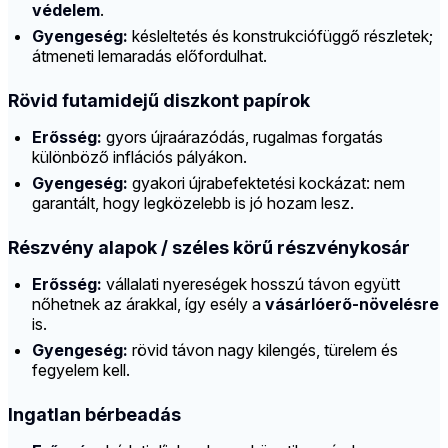
védelem
.
Gyengeség:
késleltetés és konstrukciófüggő részletek;
átmeneti lemaradás előfordulhat.
Rövid futamidejű diszkont papírok
Erősség:
gyors újraárazódás, rugalmas forgatás
különböző inflációs pályákon.
Gyengeség:
gyakori újrabefektetési kockázat: nem
garantált, hogy legközelebb is jó hozam lesz.
Részvény alapok / széles körű részvénykosár
Erősség:
vállalati nyereségek hosszú távon együtt
nőhetnek az árakkal, így esély a
vásárlóerő-növelésre
is.
Gyengeség:
rövid távon nagy kilengés, türelem és
fegyelem kell.
Ingatlan bérbeadás