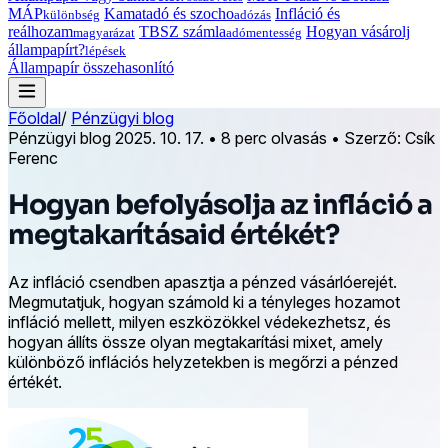
MÁP
Kamatadó és szocho
Infláció és
különbség
adózás
reálhozam
TBSZ számla
Hogyan vásárolj
magyarázat
adómentesség
állampapírt?
lépések
Állampapír összehasonlító
Főoldal
/
Pénzügyi blog
Pénzügyi blog
2025. 10. 17.
•
8 perc olvasás
•
Szerző: Csík
Ferenc
Hogyan befolyásolja az infláció a
megtakarításaid értékét?
Az infláció csendben apasztja a pénzed vásárlóerejét.
Megmutatjuk, hogyan számold ki a tényleges hozamot
infláció mellett, milyen eszközökkel védekezhetsz, és
hogyan állíts össze olyan megtakarítási mixet, amely
különböző inflációs helyzetekben is megőrzi a pénzed
értékét.