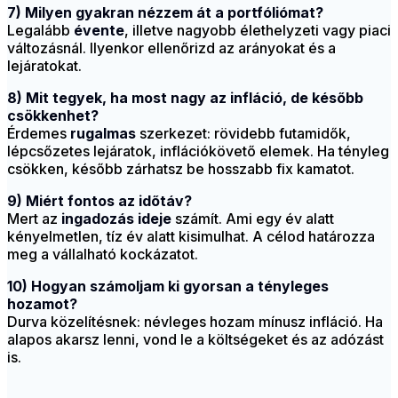
7) Milyen gyakran nézzem át a portfóliómat?
Legalább
évente
, illetve nagyobb élethelyzeti vagy piaci
változásnál. Ilyenkor ellenőrizd az arányokat és a
lejáratokat.
8) Mit tegyek, ha most nagy az infláció, de később
csökkenhet?
Érdemes
rugalmas
szerkezet: rövidebb futamidők,
lépcsőzetes lejáratok, inflációkövető elemek. Ha tényleg
csökken, később zárhatsz be hosszabb fix kamatot.
9) Miért fontos az időtáv?
Mert az
ingadozás ideje
számít. Ami egy év alatt
kényelmetlen, tíz év alatt kisimulhat. A célod határozza
meg a vállalható kockázatot.
10) Hogyan számoljam ki gyorsan a tényleges
hozamot?
Durva közelítésnek: névleges hozam mínusz infláció. Ha
alapos akarsz lenni, vond le a költségeket és az adózást
is.