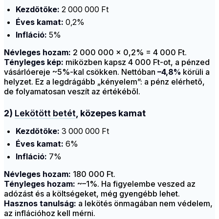
Kezdőtőke:
2 000 000 Ft
Éves kamat:
0,2%
Infláció:
5%
Névleges hozam:
2 000 000 × 0,2% = 4 000 Ft.
Tényleges kép:
miközben kapsz 4 000 Ft-ot, a pénzed
vásárlóereje ~5%-kal csökken. Nettóban
–4,8%
körüli a
helyzet. Ez a legdrágább „kényelem”: a pénz elérhető,
de folyamatosan veszít az értékéből.
2)
Lekötött betét
, közepes kamat
Kezdőtőke:
3 000 000 Ft
Éves kamat:
6%
Infláció:
7%
Névleges hozam:
180 000 Ft.
Tényleges hozam:
~–1%. Ha figyelembe veszed az
adózást és a költségeket, még gyengébb lehet.
Hasznos tanulság:
a lekötés önmagában nem védelem,
az inflációhoz kell mérni.