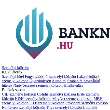
Személyi kölcsön
Kalkulátorok
Személyi hitel
Fogyasztóbarát személyi kölcsön
Lakásfelújítási
személyi kölcsön
Gyorskölcsön
Autóhitel
Szabad felhasználású
hitelek
Nagy összegű személyi kölcsön
Hitelkiváltás
Bankok szerint
CIB személyi kölcsön
Cofidis személyi kölcsön
Erste személyi
kölcsön
K&H személyi kölcsön
MagNet személyi kölcsön
MBH
személyi kölcsön
OTP személyi kölcsön
Provident személyi kölcsön
Raiffeisen személyi kölcsön
Trive személyi kölcsön
Unicredit