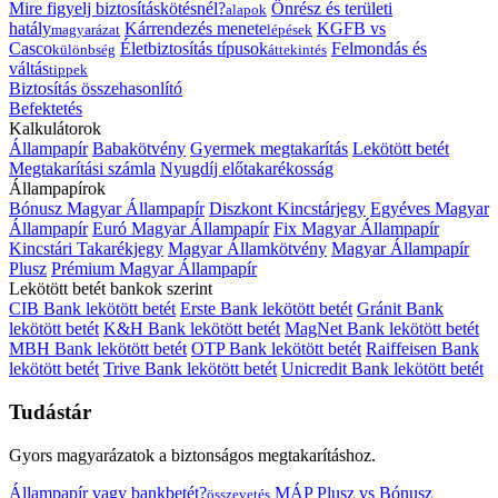
Mire figyelj biztosításkötésnél?
Önrész és területi
alapok
hatály
Kárrendezés menete
KGFB vs
magyarázat
lépések
Casco
Életbiztosítás típusok
Felmondás és
különbség
áttekintés
váltás
tippek
Biztosítás összehasonlító
Befektetés
Kalkulátorok
Állampapír
Babakötvény
Gyermek megtakarítás
Lekötött betét
Megtakarítási számla
Nyugdíj előtakarékosság
Állampapírok
Bónusz Magyar Állampapír
Diszkont Kincstárjegy
Egyéves Magyar
Állampapír
Euró Magyar Állampapír
Fix Magyar Állampapír
Kincstári Takarékjegy
Magyar Államkötvény
Magyar Állampapír
Plusz
Prémium Magyar Állampapír
Lekötött betét bankok szerint
CIB Bank lekötött betét
Erste Bank lekötött betét
Gránit Bank
lekötött betét
K&H Bank lekötött betét
MagNet Bank lekötött betét
MBH Bank lekötött betét
OTP Bank lekötött betét
Raiffeisen Bank
lekötött betét
Trive Bank lekötött betét
Unicredit Bank lekötött betét
Tudástár
Gyors magyarázatok a biztonságos megtakarításhoz.
Állampapír vagy bankbetét?
MÁP Plusz vs Bónusz
összevetés