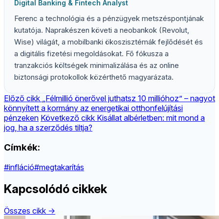
Digital Banking & Fintech Analyst
Ferenc a technológia és a pénzügyek metszéspontjának
kutatója. Naprakészen követi a neobankok (Revolut,
Wise) világát, a mobilbanki ökoszisztémák fejlődését és
a digitális fizetési megoldásokat. Fő fókusza a
tranzakciós költségek minimalizálása és az online
biztonsági protokollok közérthető magyarázata.
Előző cikk
„Félmillió önerővel juthatsz 10 millióhoz” – nagyot
könnyített a kormány az energetikai otthonfelújítási
pénzeken
Következő cikk
Kisállat albérletben: mit mond a
jog, ha a szerződés tiltja?
Címkék:
#infláció
#megtakarítás
Kapcsolódó cikkek
Összes cikk →