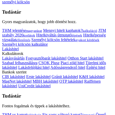
személyi kölcsön
Tudástár
Gyors magyarázatok, hogy jobb döntést hozz.
THM jelentése
Mennyi hitelt kaphatok?
JTM
magyarázat
kalkuláció
szabály 2026
Hitelkiváltás útmutató
Hitelképesség
korlátok
lépések
vizsgálat
Személyi kölcsön feltételek
ellenőrzés
gyakori kérdések
Személyi kölcsön kalkulátor
Lakáshitel
Kalkulátorok
Lakásvásárlás
Fogyasztóbarát lakáshitel
Otthon Start lakáshitel
Szabad felhasználásra
CSOK Plusz
Piaci zöld hitel
Türelmi idős
lakáshitel
Lakásfelújítási hitel
Adósságrendező hitel
Építési hitel
Bankok szerint
CIB lakáshitel
Erste lakáshitel
Gránit lakáshitel
K&H lakáshitel
MagNet lakáshitel
MBH lakáshitel
OTP lakáshitel
Raiffeisen
lakáshitel
UniCredit lakáshitel
Tudástár
Fontos fogalmak és tippek a lakáshitelhez.
THM vs kamat
Fix vagy változó kamat?
Önerő
különbség
útmutató