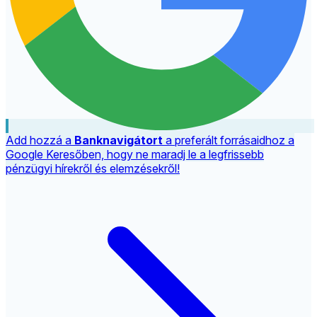
Add hozzá a
Banknavigátort
a preferált forrásaidhoz a
Google Keresőben, hogy ne maradj le a legfrissebb
pénzügyi hírekről és elemzésekről!