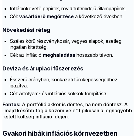
Inflációkövető papírok, rövid futamidejű állampapírok.
Cél:
vásárlóerő megőrzése
a következő években.
Növekedési réteg
Széles körű részvénykosár, vegyes alapok, esetleg
ingatlan kitettség.
Cél: az infláció
meghaladása
hosszabb távon.
Deviza és árupiaci fűszerezés
Ésszerű arányban, kockázati tűrőképességedhez
igazítva.
Cél: árfolyam- és inflációs sokkok tompítása.
Fontos:
A portfólió akkor is döntés, ha nem döntesz. A
„majd később foglalkozom vele” tipikusan a legnagyobb
rejtett költség infláció idején.
Gyakori hibák inflációs környezetben