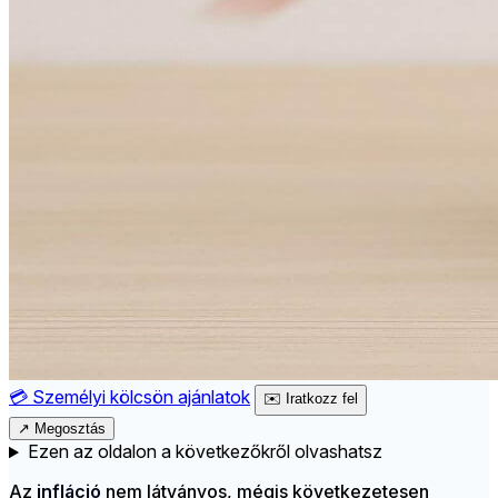
💳
Személyi kölcsön ajánlatok
✉️
Iratkozz fel
↗
Megosztás
Ezen az oldalon a következőkről olvashatsz
Az
infláció
nem látványos, mégis következetesen