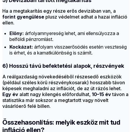
5) Devizában tartott megtakarítás
Ha a megtakarítás egy része erős devizában van, a
forint gyengülése
plusz védelmet adhat a hazai infláció
ellen.
Előny:
árfolyamnyereség lehet, ami ellensúlyozza a
belföldi pénzromlást.
Kockázat:
árfolyam visszaerősödés esetén veszteség
is érhet, és a kamatkülönbség is számít.
6) Hosszú távú befektetési alapok, részvények
A reálgazdaság növekedéséből részesedő eszközök
(például széles körű részvénykosarak) hosszabb távon
képesek meghaladni az inflációt, de az út rázós lehet.
Egy év
alatt nagy kilengés előfordulhat,
10–15 év
távon a
statisztika már sokszor a megtartott vagy növelt
vásárlóerő felé billen.
Összehasonlítás: melyik eszköz mit tud
infláció ellen?