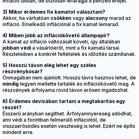
infláció lassan, de biztosan lefaragja a pénzed erejét.
3) Mikor érdemes fix kamatot választani?
Akkor, ha várhatóan
csökken
vagy
alacsony
marad az
infláció. Emelkedő inflációnál a fix kamat lemarad.
4) Miben jobb az inflációkövető állampapír?
A kamat az infláció változását követi, így általában
jobban védi
a vásárlóerőt, mint a fix kamatú társai.
Részleteiben a konkrét feltételek és időzítés számítanak.
5) Hosszú távon elég lehet egy széles
részvénykosár?
Önmagában nem ajánlott. Hosszú távra hasznos lehet, de
mindig
legyen mellette tartalék és inflációkövető mag. A
részvények árfolyama rövid távon erősen ingadozhat.
6) Érdemes devizában tartani a megtakarítás egy
részét?
Ésszerű arányban segíthet. Árfolyamnyereség adódhat,
ami védi a forintban felmerülő inflációtól, de
visszaerősödés esetén veszteség is lehet. Ezért ne építs
mindent erre.