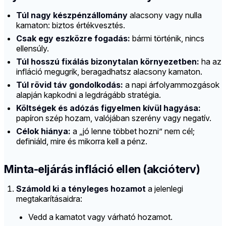
Túl nagy készpénzállomány
alacsony vagy nulla
kamaton: biztos értékvesztés.
Csak egy eszközre fogadás:
bármi történik, nincs
ellensúly.
Túl hosszú fixálás bizonytalan környezetben:
ha az
infláció megugrik, beragadhatsz alacsony kamaton.
Túl rövid táv gondolkodás:
a napi árfolyammozgások
alapján kapkodni a legdrágább stratégia.
Költségek és adózás figyelmen kívül hagyása:
papíron szép hozam, valójában szerény vagy negatív.
Célok hiánya:
a „jó lenne többet hozni” nem cél;
definiáld, mire és mikorra kell a pénz.
Minta-eljárás infláció ellen (akcióterv)
Számold ki a tényleges hozamot
a jelenlegi
megtakarításaidra:
Vedd a kamatot vagy várható hozamot.