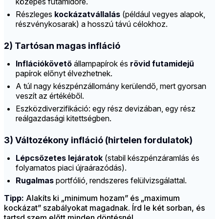
közepes futamidőre.
Részleges
kockázatvállalás
(például vegyes alapok,
részvénykosarak) a hosszú távú célokhoz.
2) Tartósan magas infláció
Inflációkövető
állampapírok és
rövid futamidejű
papírok előnyt élvezhetnek.
A túl nagy készpénzállomány kerülendő, mert gyorsan
veszít az értékéből.
Eszközdiverzifikáció: egy rész devizában, egy rész
reálgazdasági kitettségben.
3) Változékony infláció (hirtelen fordulatok)
Lépcsőzetes lejáratok
(stabil készpénzáramlás és
folyamatos piaci újraárazódás).
Rugalmas
portfólió, rendszeres felülvizsgálattal.
Tipp:
Alakíts ki „minimum hozam” és „maximum
kockázat” szabályokat magadnak. Írd le két sorban, és
tartsd szem előtt minden döntésnél.