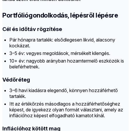
Portfóliógondolkodás, lépésről lépésre
Cél és időtáv rögzítése
Pár hónapra tartalék: elsődlegesen likvid, alacsony
kockázat.
3–5 év: vegyes megoldások, mérsékelt kilengés.
10+ év: nagyobb arányban hozamtermelő eszközök is
beleférhetnek.
Védőréteg
3–6 havi kiadásra elegendő, könnyen hozzáférhető
tartalék.
Itt az értékőrzés másodlagos a hozzáférhetőséghez
képest, de igyekezz olyan formát választani, amely az
inflációhoz képest elfogadható kamatot kínál.
Inflációhoz kötött mag