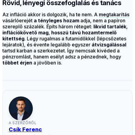
Rövid, lényegi összefoglalás és tanács
Az infláció akkor is dolgozik, ha te nem. A
megtakarítás
vásárlóerejét
a tényleges hozam
adja, nem a papíron
szereplő százalék. Építs három réteget:
likvid tartalék
,
inflációkövető mag
,
hosszú távú hozamtermelő
kitettség
. Légy rugalmas a futamidőkkel (lépcsőzetes
lejáratok), és évente legalább egyszer
átvizsgálással
tartsd karban a szerkezetet. Így nemcsak kivéded a
pénzromlást, hanem esélyt adsz a pénzednek, hogy
többet érjen
a jövőben is.
A SZERZŐRŐL
Csík Ferenc