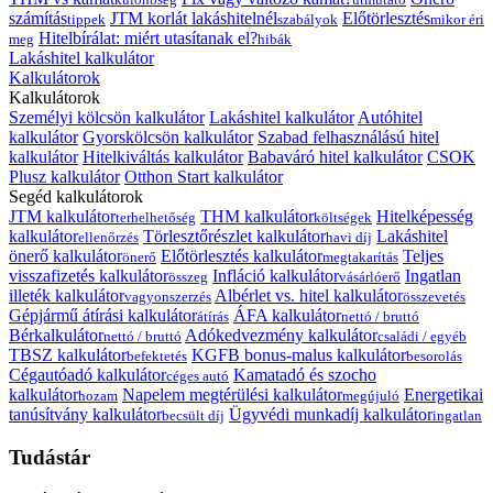
számítás
JTM korlát lakáshitelnél
Előtörlesztés
tippek
szabályok
mikor éri
Hitelbírálat: miért utasítanak el?
meg
hibák
Lakáshitel kalkulátor
Kalkulátorok
Kalkulátorok
Személyi kölcsön kalkulátor
Lakáshitel kalkulátor
Autóhitel
kalkulátor
Gyorskölcsön kalkulátor
Szabad felhasználású hitel
kalkulátor
Hitelkiváltás kalkulátor
Babaváró hitel kalkulátor
CSOK
Plusz kalkulátor
Otthon Start kalkulátor
Segéd kalkulátorok
JTM kalkulátor
THM kalkulátor
Hitelképesség
terhelhetőség
költségek
kalkulátor
Törlesztőrészlet kalkulátor
Lakáshitel
ellenőrzés
havi díj
önerő kalkulátor
Előtörlesztés kalkulátor
Teljes
önerő
megtakarítás
visszafizetés kalkulátor
Infláció kalkulátor
Ingatlan
összeg
vásárlóerő
illeték kalkulátor
Albérlet vs. hitel kalkulátor
vagyonszerzés
összevetés
Gépjármű átírási kalkulátor
ÁFA kalkulátor
átírás
nettó / bruttó
Bérkalkulátor
Adókedvezmény kalkulátor
nettó / bruttó
családi / egyéb
TBSZ kalkulátor
KGFB bonus-malus kalkulátor
befektetés
besorolás
Cégautóadó kalkulátor
Kamatadó és szocho
céges autó
kalkulátor
Napelem megtérülési kalkulátor
Energetikai
hozam
megújuló
tanúsítvány kalkulátor
Ügyvédi munkadíj kalkulátor
becsült díj
ingatlan
Tudástár