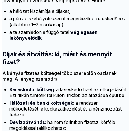
jóváhagyott fizetéseket véglegesítésre. Ekkor:
a hálózat kiszámítja a díjakat,
a pénz a szabályok szerint megérkezik a kereskedőhöz
(általában 1–3 munkanap),
a te számládon a függő tétel
véglegesen
lekönyvelődik
.
Díjak és átváltás: ki, miért és mennyit
fizet?
A kártyás fizetés költségei több szereplőn oszlanak
meg. A lényeg számodra:
Kereskedői költség
: a kereskedő fizet az elfogadásért.
Ezt ritkán tüntetik fel külön, inkább az árazásba épül be.
Hálózati és banki költségek
: a rendszer
működtetését, a kockázatkezelést és a pénzmozgást
fedezik.
Devizaátváltás
:
ha nem forintban fizetsz, kétféle
megoldással találkozhatsz: