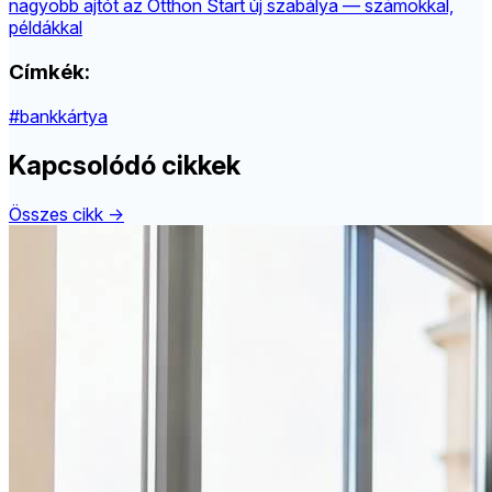
nagyobb ajtót az Otthon Start új szabálya — számokkal,
példákkal
Címkék:
#bankkártya
Kapcsolódó cikkek
Összes cikk →