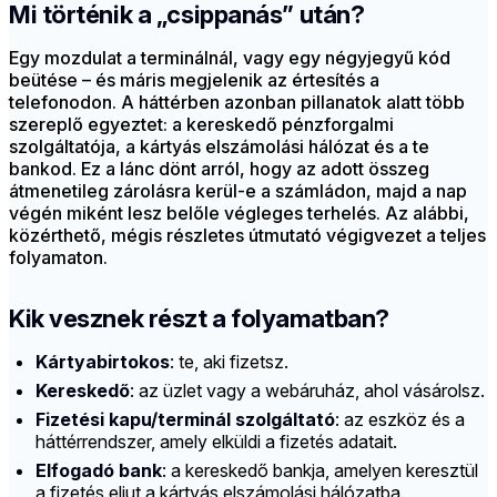
Mi történik a „csippanás” után?
Egy mozdulat a terminálnál, vagy egy négyjegyű kód
beütése – és máris megjelenik az értesítés a
telefonodon. A háttérben azonban pillanatok alatt több
szereplő egyeztet: a kereskedő pénzforgalmi
szolgáltatója, a kártyás elszámolási hálózat és a te
bankod. Ez a lánc dönt arról, hogy az adott összeg
átmenetileg zárolásra kerül-e a számládon, majd a nap
végén miként lesz belőle végleges terhelés. Az alábbi,
közérthető, mégis részletes útmutató végigvezet a teljes
folyamaton.
Kik vesznek részt a folyamatban?
Kártyabirtokos
: te, aki fizetsz.
Kereskedő
: az üzlet vagy a webáruház, ahol vásárolsz.
Fizetési kapu/terminál szolgáltató
: az eszköz és a
háttérrendszer, amely elküldi a fizetés adatait.
Elfogadó bank
: a kereskedő bankja, amelyen keresztül
a fizetés eljut a kártyás elszámolási hálózatba.