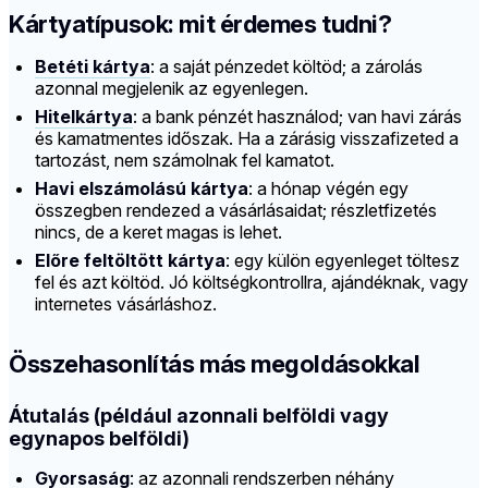
Kártyatípusok: mit érdemes tudni?
Betéti kártya
: a saját pénzedet költöd; a zárolás
azonnal megjelenik az egyenlegen.
Hitelkártya
: a bank pénzét használod; van havi zárás
és kamatmentes időszak. Ha a zárásig visszafizeted a
tartozást, nem számolnak fel kamatot.
Havi elszámolású kártya
: a hónap végén egy
összegben rendezed a vásárlásaidat; részletfizetés
nincs, de a keret magas is lehet.
Előre feltöltött kártya
: egy külön egyenleget töltesz
fel és azt költöd. Jó költségkontrollra, ajándéknak, vagy
internetes vásárláshoz.
Összehasonlítás más megoldásokkal
Átutalás (például azonnali belföldi vagy
egynapos belföldi)
Gyorsaság
: az azonnali rendszerben néhány