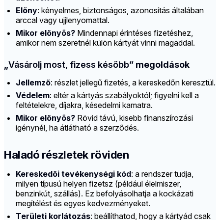
Előny
: kényelmes, biztonságos, azonosítás általában
arccal vagy ujjlenyomattal.
Mikor előnyös?
Mindennapi érintéses fizetéshez,
amikor nem szeretnél külön kártyát vinni magaddal.
„
Vásárolj most, fizess később
” megoldások
Jellemző
: részlet jellegű fizetés, a kereskedőn keresztül.
Védelem
: eltér a kártyás szabályoktól; figyelni kell a
feltételekre, díjakra, késedelmi kamatra.
Mikor előnyös?
Rövid távú, kisebb finanszírozási
igénynél, ha átlátható a szerződés.
Haladó részletek röviden
Kereskedői tevékenységi kód
: a rendszer tudja,
milyen típusú helyen fizetsz (például élelmiszer,
benzinkút, szállás). Ez befolyásolhatja a kockázati
megítélést és egyes kedvezményeket.
Területi korlátozás
: beállíthatod, hogy a kártyád csak