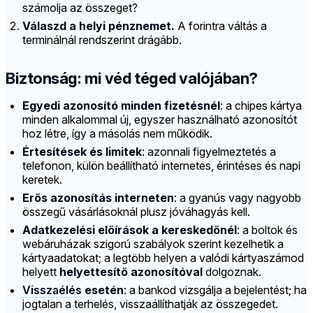
számolja az összeget?
Válaszd a helyi pénznemet.
A forintra váltás a
terminálnál rendszerint drágább.
Biztonság: mi véd téged valójában?
Egyedi azonosító minden fizetésnél
: a chipes kártya
minden alkalommal új, egyszer használható azonosítót
hoz létre, így a másolás nem működik.
Értesítések és limitek
: azonnali figyelmeztetés a
telefonon, külön beállítható internetes, érintéses és napi
keretek.
Erős azonosítás interneten
: a gyanús vagy nagyobb
összegű vásárlásoknál plusz jóváhagyás kell.
Adatkezelési előírások a kereskedőnél
: a boltok és
webáruházak szigorú szabályok szerint kezelhetik a
kártyaadatokat; a legtöbb helyen a valódi kártyaszámod
helyett
helyettesítő azonosítóval
dolgoznak.
Visszaélés
esetén
: a bankod vizsgálja a bejelentést; ha
jogtalan a terhelés, visszaállíthatják az összegedet.