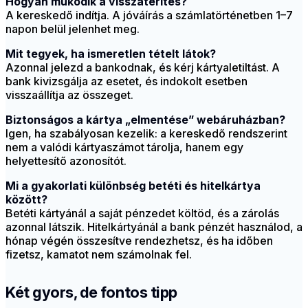
Hogyan működik a visszatérítés?
A kereskedő indítja. A jóváírás a számlatörténetben 1–7
napon belül jelenhet meg.
Mit tegyek, ha ismeretlen tételt látok?
Azonnal jelezd a bankodnak, és kérj kártyaletiltást. A
bank kivizsgálja az esetet, és indokolt esetben
visszaállítja az összeget.
Biztonságos a kártya „elmentése” webáruházban?
Igen, ha szabályosan kezelik: a kereskedő rendszerint
nem a valódi kártyaszámot tárolja, hanem egy
helyettesítő azonosítót.
Mi a gyakorlati különbség betéti és hitelkártya
között?
Betéti kártyánál a saját pénzedet költöd, és a zárolás
azonnal látszik. Hitelkártyánál a bank pénzét használod, a
hónap végén összesítve rendezhetsz, és ha időben
fizetsz, kamatot nem számolnak fel.
Két gyors, de fontos tipp