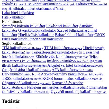
számítás
JTM korlát lakáshitelnél
Előtörlesztés
tippek
szabályok
mikor éri
Hitelbírálat: miért utasítanak el?
meg
hibák
Lakáshitel kalkulátor
Hitelkalkulátor
Kalkulátorok
Személyi kölcsön kalkulátor
Lakáshitel kalkulátor
Autóhitel
kalkulátor
Gyorskölcsön kalkulátor
Szabad felhasználású hitel
kalkulátor
Hitelkiváltás kalkulátor
Babaváró hitel kalkulátor
CSOK
Plusz kalkulátor
Otthon Start kalkulátor
Segéd kalkulátorok
JTM kalkulátor
THM kalkulátor
Hitelképesség
terhelhetőség
költségek
kalkulátor
Törlesztőrészlet kalkulátor
Lakáshitel
ellenőrzés
havi díj
önerő kalkulátor
Előtörlesztés kalkulátor
Teljes
önerő
megtakarítás
visszafizetés kalkulátor
Infláció kalkulátor
Ingatlan
összeg
vásárlóerő
illeték kalkulátor
Albérlet vs. hitel kalkulátor
vagyonszerzés
összevetés
Gépjármű átírási kalkulátor
ÁFA kalkulátor
átírás
nettó / bruttó
Bérkalkulátor
Adókedvezmény kalkulátor
nettó / bruttó
családi / egyéb
TBSZ kalkulátor
KGFB bonus-malus kalkulátor
befektetés
besorolás
Cégautóadó kalkulátor
Kamatadó és szocho
céges autó
kalkulátor
Napelem megtérülési kalkulátor
Energetikai
hozam
megújuló
tanúsítvány kalkulátor
Ügyvédi munkadíj kalkulátor
becsült díj
ingatlan
Tudástár