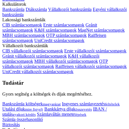
Kalkulátorok
Bankszámla
Diákszámla
Vállalkozói bankszámla
Egyéni vállalkozói
bankszámla
Lakossági bankszámlák
CIB számlacsomagok
Erste számlacsomagok
Gránit
számlacsomagok
K&H számlacsomagok
MagNet számlacsomagok
MBH számlacsomagok
OTP számlacsomagok
Raiffeisen
számlacsomagok
UniCredit számlacsomagok
Vállalkozói bankszámlák
CIB vállalkozói számlacsomagok
Erste vállalkozói számlacsomagok
Gránit vállalkozói számlacsomagok
K&H vállalkozói
számlacsomagok
MBH vállalkozói számlacsomagok
OTP
vállalkozói számlacsomagok
Raiffeisen vállalkozói számlacsomagok
UniCredit vállalkozói számlacsomagok
Tudástár
Gyors segítség a költségek és díjak megértéséhez.
Bankszámla költségek
Ingyenes számlavezetés
magyarázat
feltételek
Utalási díjak
Bankkártya díjak
IBAN /
mire figyelj
összevetés
utalás
Számlaváltás menete
gyakori kérdés
lépések
Számla összehasonlító
Biztosítás