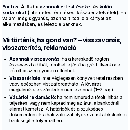
Fontos:
Állíts be
azonnali értesítéseket
és
külön
korlátokat
(internetes, érintéses, készpénzfelvételi). Ha
valami mégis gyanús, azonnal tiltsd le a kártyát az
alkalmazásban, és jelezd a banknak.
Mi történik, ha gond van? – visszavonás,
visszatérítés, reklamáció
Azonnali visszavonás
: ha a kereskedő rögtön
észreveszi a hibát, törölheti a jóváhagyást. Ilyenkor a
zárolt összeg gyorsan eltűnhet.
Visszatérítés
: már véglegesen könyvelt tétel részben
vagy egészben visszaforgatható. A jóváírás
megjelenése a számládon nem azonnali (1–7 nap).
Vásárlói reklamáció
: ha nem ismered a tételt, hibás a
teljesítés, vagy nem kaptad meg az árut, a bankodnál
eljárást kérhetsz. A határidők és a szükséges
dokumentumok a hálózati szabályok szerint alakulnak; a
bank segít a folyamatban.