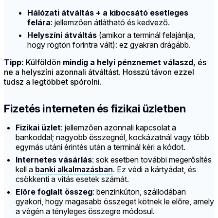
Hálózati átváltás + a kibocsátó esetleges
felára
: jellemzően átlátható és kedvező.
Helyszíni átváltás
(amikor a terminál felajánlja,
hogy rögtön forintra vált): ez gyakran drágább.
Tipp:
Külföldön
mindig a helyi pénznemet válaszd
, és
ne a helyszíni azonnali átváltást. Hosszú távon ezzel
tudsz a legtöbbet spórolni.
Fizetés interneten és fizikai üzletben
Fizikai üzlet
: jellemzően azonnali kapcsolat a
bankoddal; nagyobb összegnél, kockázatnál vagy több
egymás utáni érintés után a terminál kéri a kódot.
Internetes vásárlás
: sok esetben további megerősítés
kell a
banki alkalmazásban
. Ez védi a kártyádat, és
csökkenti a vitás esetek számát.
Előre foglalt összeg
: benzinkúton, szállodában
gyakori, hogy magasabb összeget kötnek le előre, amely
a végén a tényleges összegre módosul.