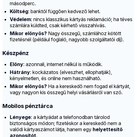
másodperc.
Költség
: banktól függően kedvező lehet.
Védelem
: nincs klasszikus kártyás reklamáció; ha téves
számlára küldted, csak kérhető visszahívás.
Mikor előnyös?
Nagy összegű, számlához kötött
fizetésnél (például foglaló, nagyobb szolgáltatói díj).
Készpénz
Előny
: azonnali, internet nélkül is működik.
Hátrány
: kockázatos (elveszhet, ellophatják),
kényelmetlen, és online nem használható.
Mikor előnyös?
Ha a kereskedő nem fogad el kártyát,
vagy nagyon kis összegű helyi vásárlásról van szó.
Mobilos pénztárca
Lényege
: a kártyádat a telefonodban tárolod
biztonságos módon; fizetéskor a kereskedő nem a
valódi kártyaszámot látja, hanem egy
helyettesítő
azonosítót
.