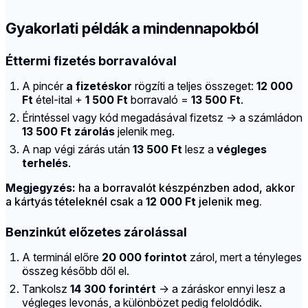
Gyakorlati példák a mindennapokból
Éttermi fizetés borravalóval
A pincér
a fizetéskor
rögzíti a teljes összeget:
12 000
Ft
étel-ital +
1 500 Ft
borravaló =
13 500 Ft
.
Érintéssel vagy kód megadásával fizetsz → a számládon
13 500 Ft zárolás
jelenik meg.
A nap végi zárás után
13 500 Ft
lesz a
végleges
terhelés
.
Megjegyzés:
ha a borravalót készpénzben adod, akkor
a kártyás tételeknél csak a
12 000 Ft
jelenik meg.
Benzinkút előzetes zárolással
A terminál előre
20 000 forintot
zárol, mert a tényleges
összeg később dől el.
Tankolsz
14 300 forintért
→ a záráskor ennyi lesz a
végleges levonás, a különbözet pedig feloldódik.