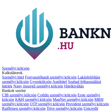
Személyi kölcsön
Kalkulátorok
Személyi hitel
Fogyasztóbarát személyi kölcsön
Lakásfelújítási
személyi kölcsön
Gyorskölcsön
Autóhitel
Szabad felhasználású
hitelek
Nagy összegű személyi kölcsön
Hitelkiváltás
Bankok szerint
CIB személyi kölcsön
Cofidis személyi kölcsön
Erste személyi
kölcsön
K&H személyi kölcsön
MagNet személyi kölcsön
MBH
személyi kölcsön
OTP személyi kölcsön
Provident személyi kölcsön
Raiffeisen személyi kölcsön
Trive személyi kölcsön
Unicredit