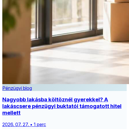
Pénzügyi blog
Nagyobb lakásba költöznél gyerekkel? A
lakáscsere pénzügyi buktatói támogatott hitel
mellett
2026. 07. 27. • 1 perc