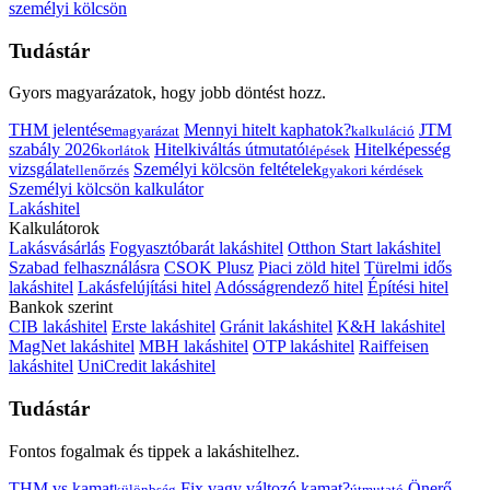
személyi kölcsön
Tudástár
Gyors magyarázatok, hogy jobb döntést hozz.
THM jelentése
Mennyi hitelt kaphatok?
JTM
magyarázat
kalkuláció
szabály 2026
Hitelkiváltás útmutató
Hitelképesség
korlátok
lépések
vizsgálat
Személyi kölcsön feltételek
ellenőrzés
gyakori kérdések
Személyi kölcsön kalkulátor
Lakáshitel
Kalkulátorok
Lakásvásárlás
Fogyasztóbarát lakáshitel
Otthon Start lakáshitel
Szabad felhasználásra
CSOK Plusz
Piaci zöld hitel
Türelmi idős
lakáshitel
Lakásfelújítási hitel
Adósságrendező hitel
Építési hitel
Bankok szerint
CIB lakáshitel
Erste lakáshitel
Gránit lakáshitel
K&H lakáshitel
MagNet lakáshitel
MBH lakáshitel
OTP lakáshitel
Raiffeisen
lakáshitel
UniCredit lakáshitel
Tudástár
Fontos fogalmak és tippek a lakáshitelhez.
THM vs kamat
Fix vagy változó kamat?
Önerő
különbség
útmutató