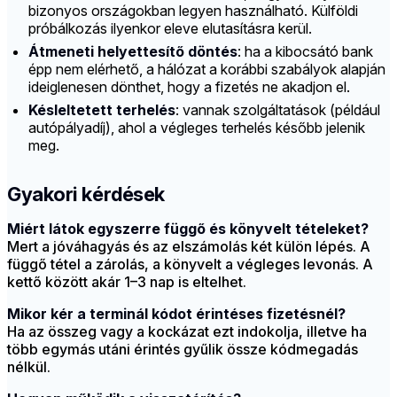
bizonyos országokban legyen használható. Külföldi
próbálkozás ilyenkor eleve elutasításra kerül.
Átmeneti helyettesítő döntés
: ha a kibocsátó bank
épp nem elérhető, a hálózat a korábbi szabályok alapján
ideiglenesen dönthet, hogy a fizetés ne akadjon el.
Késleltetett terhelés
: vannak szolgáltatások (például
autópályadíj), ahol a végleges terhelés később jelenik
meg.
Gyakori kérdések
Miért látok egyszerre függő és könyvelt tételeket?
Mert a jóváhagyás és az elszámolás két külön lépés. A
függő tétel a zárolás, a könyvelt a végleges levonás. A
kettő között akár 1–3 nap is eltelhet.
Mikor kér a terminál kódot érintéses fizetésnél?
Ha az összeg vagy a kockázat ezt indokolja, illetve ha
több egymás utáni érintés gyűlik össze kódmegadás
nélkül.