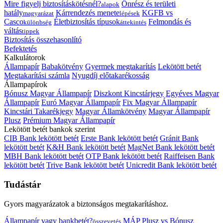
Mire figyelj biztosításkötésnél?
Önrész és területi
alapok
hatály
Kárrendezés menete
KGFB vs
magyarázat
lépések
Casco
Életbiztosítás típusok
Felmondás és
különbség
áttekintés
váltás
tippek
Biztosítás összehasonlító
Befektetés
Kalkulátorok
Állampapír
Babakötvény
Gyermek megtakarítás
Lekötött betét
Megtakarítási számla
Nyugdíj előtakarékosság
Állampapírok
Bónusz Magyar Állampapír
Diszkont Kincstárjegy
Egyéves Magyar
Állampapír
Euró Magyar Állampapír
Fix Magyar Állampapír
Kincstári Takarékjegy
Magyar Államkötvény
Magyar Állampapír
Plusz
Prémium Magyar Állampapír
Lekötött betét bankok szerint
CIB Bank lekötött betét
Erste Bank lekötött betét
Gránit Bank
lekötött betét
K&H Bank lekötött betét
MagNet Bank lekötött betét
MBH Bank lekötött betét
OTP Bank lekötött betét
Raiffeisen Bank
lekötött betét
Trive Bank lekötött betét
Unicredit Bank lekötött betét
Tudástár
Gyors magyarázatok a biztonságos megtakarításhoz.
Állampapír vagy bankbetét?
MÁP Plusz vs Bónusz
összevetés