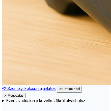
💳
Személyi kölcsön ajánlatok
✉️
Iratkozz fel
↗
Megosztás
Ezen az oldalon a következőkről olvashatsz