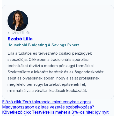
A SZERZŐRŐL
Szabó Lilla
Household Budgeting & Savings Expert
Lilla a tudatos és tervezhető családi pénzügyek
szószólója. Cikkeiben a tradicionális spórolási
technikákat ötvözi a modern pénzügyi formákkal.
Szakterülete a lekötött betétek és az öngondoskodás:
segít az olvasóknak abban, hogy a saját profiljuknak
megfelelő pénzügyi tartalékot építsenek fel,
minimalizálva a váratlan kiadások kockázatát.
Előző cikk
Zéró tolerancia: miért ennyire szigorú
Magyarországon az ittas vezetés szabályozása?
Következő cikk
Testvérrel is mehet a 3%-os hitel: így nyit