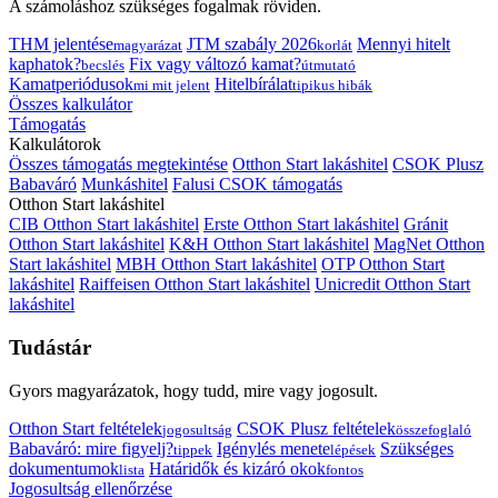
A számoláshoz szükséges fogalmak röviden.
THM jelentése
JTM szabály 2026
Mennyi hitelt
magyarázat
korlát
kaphatok?
Fix vagy változó kamat?
becslés
útmutató
Kamatperiódusok
Hitelbírálat
mi mit jelent
tipikus hibák
Összes kalkulátor
Támogatás
Kalkulátorok
Összes támogatás megtekintése
Otthon Start lakáshitel
CSOK Plusz
Babaváró
Munkáshitel
Falusi CSOK támogatás
Otthon Start lakáshitel
CIB Otthon Start lakáshitel
Erste Otthon Start lakáshitel
Gránit
Otthon Start lakáshitel
K&H Otthon Start lakáshitel
MagNet Otthon
Start lakáshitel
MBH Otthon Start lakáshitel
OTP Otthon Start
lakáshitel
Raiffeisen Otthon Start lakáshitel
Unicredit Otthon Start
lakáshitel
Tudástár
Gyors magyarázatok, hogy tudd, mire vagy jogosult.
Otthon Start feltételek
CSOK Plusz feltételek
jogosultság
összefoglaló
Babaváró: mire figyelj?
Igénylés menete
Szükséges
tippek
lépések
dokumentumok
Határidők és kizáró okok
lista
fontos
Jogosultság ellenőrzése