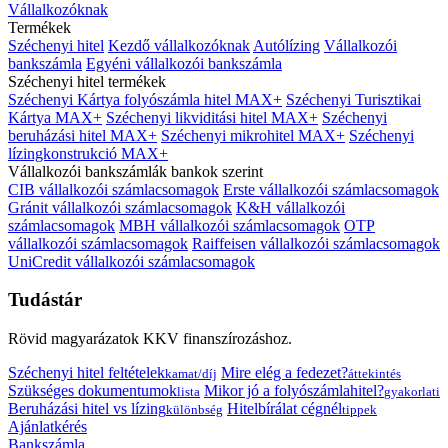
Vállalkozóknak
Termékek
Széchenyi hitel
Kezdő vállalkozóknak
Autólízing
Vállalkozói
bankszámla
Egyéni vállalkozói bankszámla
Széchenyi hitel termékek
Széchenyi Kártya folyószámla hitel MAX+
Széchenyi Turisztikai
Kártya MAX+
Széchenyi likviditási hitel MAX+
Széchenyi
beruházási hitel MAX+
Széchenyi mikrohitel MAX+
Széchenyi
lízingkonstrukció MAX+
Vállalkozói bankszámlák bankok szerint
CIB vállalkozói számlacsomagok
Erste vállalkozói számlacsomagok
Gránit vállalkozói számlacsomagok
K&H vállalkozói
számlacsomagok
MBH vállalkozói számlacsomagok
OTP
vállalkozói számlacsomagok
Raiffeisen vállalkozói számlacsomagok
UniCredit vállalkozói számlacsomagok
Tudástár
Rövid magyarázatok KKV finanszírozáshoz.
Széchenyi hitel feltételek
Mire elég a fedezet?
kamat/díj
áttekintés
Szükséges dokumentumok
Mikor jó a folyószámlahitel?
lista
gyakorlati
Beruházási hitel vs lízing
Hitelbírálat cégnél
különbség
tippek
Ajánlatkérés
Bankszámla