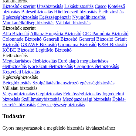
Kalkulátorok
Biztosítók szerint
Utasbiztosítás
Lakásbiztosítás
Casco
Kötelező
biztosítás
Balesetbiztosítás
Hitelfedezeti biztosítás
Életbiztosítás
Egészségbiztosítás
Egészségpénztár
Nyugdíjbiztosítás
Munkanélküliség biztosítás
Vállalati biztosítás
Biztosítók szerint
Alfa Biztosító
Allianz Hungária Biztosító
CIG Pannónia Biztosító
Colonnade Biztosító
Generali Biztosító
Genertel Biztosító
Gránit
Biztosító
GRAWE Biztosító
Groupama Biztosító
K&H Biztosító
KÖBE Biztosító
LegitiMo Biztosító
Életbiztosítás
Megtakarításos életbiztosítás
Euró alapú megtakarításos
életbiztosítás
Kockázati életbiztosítás
Csoportos életbiztosítás
Kegyeleti biztosítás
Egészségbiztosítás
Betegbiztosítás
Szolgáltatásfinanszírozó egészségbiztosítás
Vállalati biztosítás
Vagyonbiztosítás
Gépbiztosítás
Felelősségbiztosítás
Jogvédelmi
biztosítás
Szállítmánybiztosítás
Mezőgazdasági biztosítás
Építés-
szerelés biztosítás
Céges egészségbiztosítás
Tudástár
Gyors magyarázatok a megfelelő biztosítás kiválasztásához.