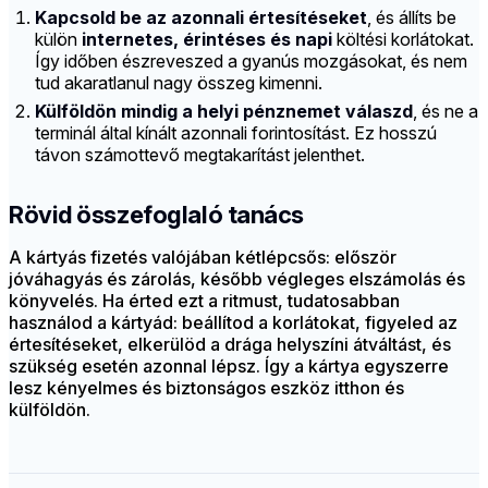
Kapcsold be az azonnali értesítéseket
, és állíts be
külön
internetes, érintéses és napi
költési korlátokat.
Így időben észreveszed a gyanús mozgásokat, és nem
tud akaratlanul nagy összeg kimenni.
Külföldön mindig a helyi pénznemet válaszd
, és ne a
terminál által kínált azonnali forintosítást. Ez hosszú
távon számottevő megtakarítást jelenthet.
Rövid összefoglaló tanács
A kártyás fizetés valójában kétlépcsős: először
jóváhagyás és zárolás, később végleges elszámolás és
könyvelés. Ha érted ezt a ritmust, tudatosabban
használod a kártyád: beállítod a korlátokat, figyeled az
értesítéseket, elkerülöd a drága helyszíni átváltást, és
szükség esetén azonnal lépsz. Így a kártya egyszerre
lesz kényelmes és biztonságos eszköz itthon és
külföldön.