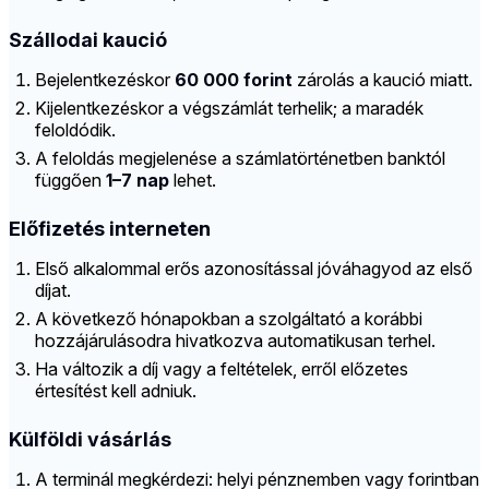
Szállodai kaució
Bejelentkezéskor
60 000 forint
zárolás a kaució miatt.
Kijelentkezéskor a végszámlát terhelik; a maradék
feloldódik.
A feloldás megjelenése a számlatörténetben banktól
függően
1–7 nap
lehet.
Előfizetés interneten
Első alkalommal erős azonosítással jóváhagyod az első
díjat.
A következő hónapokban a szolgáltató a korábbi
hozzájárulásodra hivatkozva automatikusan terhel.
Ha változik a díj vagy a feltételek, erről előzetes
értesítést kell adniuk.
Külföldi vásárlás
A terminál megkérdezi: helyi pénznemben vagy forintban