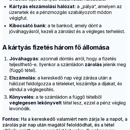
Kártyás elszámolási hálózat
: a „pálya”, amelyen az
üzenetek és a pénzmozgás szabályozott módon
végigfut.
Kibocsátó bank
: a te bankod, amely dönt a
jóváhagyásról, kezeli a zárolást és a végleges terhelést.
A kártyás fizetés három fő állomása
Jóváhagyás
: azonnali döntés arról, hogy a fizetés
teljesíthető-e. Ilyenkor a számládon
zárolás
jelenik meg
(függő tétel).
Elszámolás
: a kereskedő nap végi zárása után a
hálózat feldolgozza a tételeket, kiszámítja a díjakat, és
elindul a véglegesítés.
Könyvelés
: a te számládon a függő tételből
véglegesen lekönyvelt
tétel lesz, ezzel a pénz végleg
levonódik.
Fontos:
Ha a kereskedő valamiért nem zárja le a napot, a
zárolás pár nap után magától feloldódhat, és a tétel