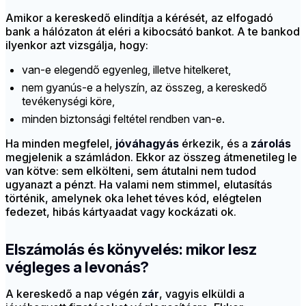
Amikor a kereskedő elindítja a kérését, az elfogadó
bank a hálózaton át eléri a kibocsátó bankot. A te bankod
ilyenkor azt vizsgálja, hogy:
van-e elegendő egyenleg, illetve hitelkeret,
nem gyanús-e a helyszín, az összeg, a kereskedő
tevékenységi köre,
minden biztonsági feltétel rendben van-e.
Ha minden megfelel,
jóváhagyás
érkezik, és a
zárolás
megjelenik a számládon. Ekkor az összeg átmenetileg le
van kötve: sem elkölteni, sem átutalni nem tudod
ugyanazt a pénzt. Ha valami nem stimmel, elutasítás
történik, amelynek oka lehet téves kód, elégtelen
fedezet, hibás kártyaadat vagy kockázati ok.
Elszámolás és könyvelés: mikor lesz
végleges a levonás?
A kereskedő a nap végén
zár
, vagyis elküldi a