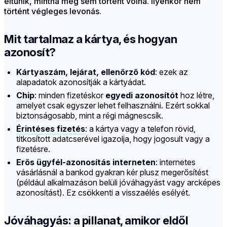
eltűnik, mintha meg sem történt volna. Ilyenkor nem
történt végleges levonás.
Mit tartalmaz a kártya, és hogyan
azonosít?
Kártyaszám, lejárat, ellenőrző kód
: ezek az
alapadatok azonosítják a kártyádat.
Chip
: minden fizetéskor
egyedi azonosítót
hoz létre,
amelyet csak egyszer lehet felhasználni. Ezért sokkal
biztonságosabb, mint a régi mágnescsík.
Érintéses fizetés
: a kártya vagy a telefon rövid,
titkosított adatcserével igazolja, hogy jogosult vagy a
fizetésre.
Erős ügyfél-azonosítás interneten
: internetes
vásárlásnál a bankod gyakran kér plusz megerősítést
(például alkalmazáson belüli jóváhagyást vagy arcképes
azonosítást). Ez csökkenti a visszaélés esélyét.
Jóváhagyás: a pillanat, amikor eldől