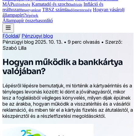
MÁP
Kamatadó és szocho
Infláció és
különbség
adózás
reálhozam
TBSZ számla
Hogyan vásárolj
magyarázat
adómentesség
állampapírt?
lépések
Állampapír összehasonlító
Főoldal
/
Pénzügyi blog
Pénzügyi blog
2025. 10. 13.
•
9 perc olvasás
•
Szerző:
Szabó Lilla
Hogyan működik a bankkártya
valójában?
Lépésről lépésre bemutatjuk, mi történik a kártyaérintés és a
tényleges levonás között: ki dönt a jóváhagyásról, mikor
lesz a foglalásból végleges könyvelés, milyen díjak épülnek
be az árakba, hogyan működik a visszatérítés és a vásárlói
reklamáció, és miben tér el a kártyás fizetés az átutalástól, a
készpénztől és a részletfizetési megoldásoktól.