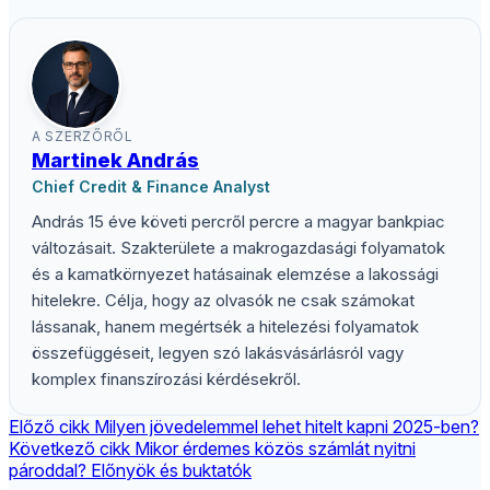
A SZERZŐRŐL
Martinek András
Chief Credit & Finance Analyst
András 15 éve követi percről percre a magyar bankpiac
változásait. Szakterülete a makrogazdasági folyamatok
és a kamatkörnyezet hatásainak elemzése a lakossági
hitelekre. Célja, hogy az olvasók ne csak számokat
lássanak, hanem megértsék a hitelezési folyamatok
összefüggéseit, legyen szó lakásvásárlásról vagy
komplex finanszírozási kérdésekről.
Előző cikk
Milyen jövedelemmel lehet hitelt kapni 2025-ben?
Következő cikk
Mikor érdemes közös számlát nyitni
pároddal? Előnyök és buktatók