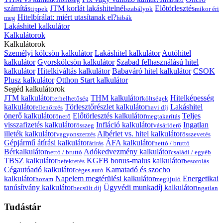
számítás
JTM korlát lakáshitelnél
Előtörlesztés
tippek
szabályok
mikor éri
Hitelbírálat: miért utasítanak el?
meg
hibák
Lakáshitel kalkulátor
Kalkulátorok
Kalkulátorok
Személyi kölcsön kalkulátor
Lakáshitel kalkulátor
Autóhitel
kalkulátor
Gyorskölcsön kalkulátor
Szabad felhasználású hitel
kalkulátor
Hitelkiváltás kalkulátor
Babaváró hitel kalkulátor
CSOK
Plusz kalkulátor
Otthon Start kalkulátor
Segéd kalkulátorok
JTM kalkulátor
THM kalkulátor
Hitelképesség
terhelhetőség
költségek
kalkulátor
Törlesztőrészlet kalkulátor
Lakáshitel
ellenőrzés
havi díj
önerő kalkulátor
Előtörlesztés kalkulátor
Teljes
önerő
megtakarítás
visszafizetés kalkulátor
Infláció kalkulátor
Ingatlan
összeg
vásárlóerő
illeték kalkulátor
Albérlet vs. hitel kalkulátor
vagyonszerzés
összevetés
Gépjármű átírási kalkulátor
ÁFA kalkulátor
átírás
nettó / bruttó
Bérkalkulátor
Adókedvezmény kalkulátor
nettó / bruttó
családi / egyéb
TBSZ kalkulátor
KGFB bonus-malus kalkulátor
befektetés
besorolás
Cégautóadó kalkulátor
Kamatadó és szocho
céges autó
kalkulátor
Napelem megtérülési kalkulátor
Energetikai
hozam
megújuló
tanúsítvány kalkulátor
Ügyvédi munkadíj kalkulátor
becsült díj
ingatlan
Tudástár