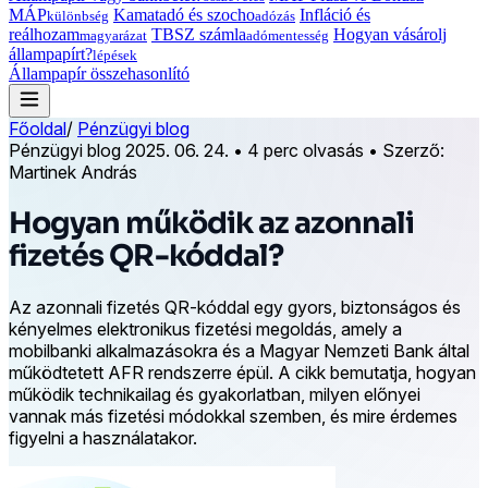
MÁP
Kamatadó és szocho
Infláció és
különbség
adózás
reálhozam
TBSZ számla
Hogyan vásárolj
magyarázat
adómentesség
állampapírt?
lépések
Állampapír összehasonlító
Főoldal
/
Pénzügyi blog
Pénzügyi blog
2025. 06. 24.
•
4 perc olvasás
•
Szerző:
Martinek András
Hogyan működik az azonnali
fizetés QR-kóddal?
Az azonnali fizetés QR-kóddal egy gyors, biztonságos és
kényelmes elektronikus fizetési megoldás, amely a
mobilbanki alkalmazásokra és a Magyar Nemzeti Bank által
működtetett AFR rendszerre épül. A cikk bemutatja, hogyan
működik technikailag és gyakorlatban, milyen előnyei
vannak más fizetési módokkal szemben, és mire érdemes
figyelni a használatakor.