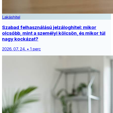
Lakáshitel
Szabad felhasználású jelzáloghitel: mikor
olcsóbb, mint a személyi kölcsön, és mikor túl
nagy kockázat?
2026. 07. 24. • 1 perc