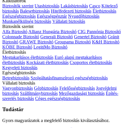
Kalkulátorok
Biztosítók szerint
Utasbiztosítás
Lakásbiztosítás
Casco
Kötelező
biztosítás
Balesetbiztosítás
Hitelfedezeti biztosítás
Életbiztosítás
Egészségbiztosítás
Egészségpénztár
Nyugdíjbiztosítás
Munkanélküliség biztosítás
Vállalati biztosítás
Biztosítók szerint
Alfa Biztosító
Allianz Hungária Biztosító
CIG Pannónia Biztosító
Colonnade Biztosító
Generali Biztosító
Genertel Biztosító
Gránit
Biztosító
GRAWE Biztosító
Groupama Biztosító
K&H Biztosító
KÖBE Biztosító
LegitiMo Biztosító
Életbiztosítás
Megtakarításos életbiztosítás
Euró alapú megtakarításos
életbiztosítás
Kockázati életbiztosítás
Csoportos életbiztosítás
Kegyeleti biztosítás
Egészségbiztosítás
Betegbiztosítás
Szolgáltatásfinanszírozó egészségbiztosítás
Vállalati biztosítás
Vagyonbiztosítás
Gépbiztosítás
Felelősségbiztosítás
Jogvédelmi
biztosítás
Szállítmánybiztosítás
Mezőgazdasági biztosítás
Építés-
szerelés biztosítás
Céges egészségbiztosítás
Tudástár
Gyors magyarázatok a megfelelő biztosítás kiválasztásához.