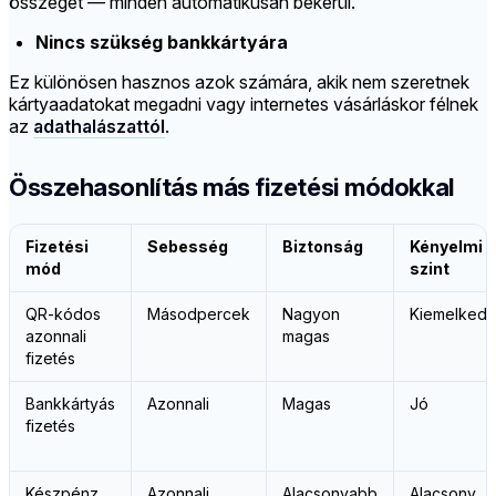
összeget — minden automatikusan bekerül.
Nincs szükség bankkártyára
Ez különösen hasznos azok számára, akik nem szeretnek
kártyaadatokat megadni vagy internetes vásárláskor félnek
az
adathalászattól
.
Összehasonlítás más fizetési módokkal
Fizetési
Sebesség
Biztonság
Kényelmi
mód
szint
QR-kódos
Másodpercek
Nagyon
Kiemelked
azonnali
magas
fizetés
Bankkártyás
Azonnali
Magas
Jó
fizetés
Készpénz
Azonnali
Alacsonyabb
Alacsony