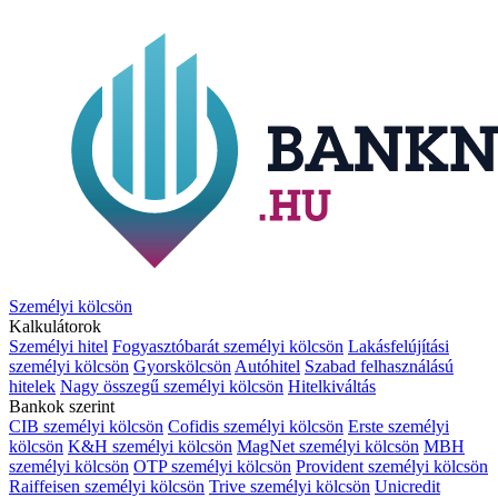
Személyi kölcsön
Kalkulátorok
Személyi hitel
Fogyasztóbarát személyi kölcsön
Lakásfelújítási
személyi kölcsön
Gyorskölcsön
Autóhitel
Szabad felhasználású
hitelek
Nagy összegű személyi kölcsön
Hitelkiváltás
Bankok szerint
CIB személyi kölcsön
Cofidis személyi kölcsön
Erste személyi
kölcsön
K&H személyi kölcsön
MagNet személyi kölcsön
MBH
személyi kölcsön
OTP személyi kölcsön
Provident személyi kölcsön
Raiffeisen személyi kölcsön
Trive személyi kölcsön
Unicredit