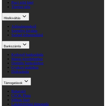
Piaci zöld hitel
Türelmi idős
Hitelkiváltás
Adósságrendező
Személyi kiváltás
Szabad felhasználású
Bankszámla
Kedvező bankszámla
Magas jövedelemhez
Digitális bankoláshoz
Gyakori utaláshoz
Diákszámla
Támogatások
Babaváró
CSOK Plusz
Otthon Start
Lakásfelújítási támogatás