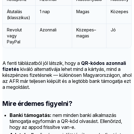
Átutalás
1 nap
Magas
Közepes
(klasszikus)
Revolut
Azonnali
Közepes–
Jó
vagy
magas
PayPal
A fenti táblázatból jól látszik, hogy a
QR-kódos azonnali
fizetés
kiváló alternatívája lehet mind a kártyás, mind a
készpénzes fizetésnek — különösen Magyarországon, ahol
az AFR már teljesen kiépült és a legtöbb bank támogatja ezt
a megoldást.
Mire érdemes figyelni?
Banki támogatás:
nem minden banki alkalmazás
támogatja egyformán a QR-kód olvasást. Ellenőrizd,
hogy az appod frissítve van-e.