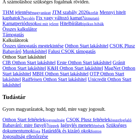
A számoláshoz szükséges fogalmak röviden.
THM jelentése
JTM szabály 2026
Mennyi hitelt
magyarázat
korlát
kaphatok?
Fix vagy változó kamat?
becslés
útmutató
Kamatperiódusok
Hitelbírálat
mi mit jelent
tipikus hibák
Összes kalkulátor
Támogatás
Kalkulátorok
Összes támogatás megtekintése
Otthon Start lakáshitel
CSOK Plusz
Babaváró
Munkáshitel
Falusi CSOK támogatás
Otthon Start lakáshitel
CIB Otthon Start lakáshitel
Erste Otthon Start lakáshitel
Gránit
Otthon Start lakáshitel
K&H Otthon Start lakáshitel
MagNet Otthon
Start lakáshitel
MBH Otthon Start lakáshitel
OTP Otthon Start
lakáshitel
Raiffeisen Otthon Start lakáshitel
Unicredit Otthon Start
lakáshitel
Tudástár
Gyors magyarázatok, hogy tudd, mire vagy jogosult.
Otthon Start feltételek
CSOK Plusz feltételek
jogosultság
összefoglaló
Babaváró: mire figyelj?
Igénylés menete
Szükséges
tippek
lépések
dokumentumok
Határidők és kizáró okok
lista
fontos
Jogosultság ellenőrzése