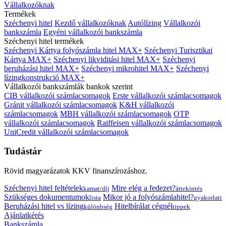
Vállalkozóknak
Termékek
Széchenyi hitel
Kezdő vállalkozóknak
Autólízing
Vállalkozói
bankszámla
Egyéni vállalkozói bankszámla
Széchenyi hitel termékek
Széchenyi Kártya folyószámla hitel MAX+
Széchenyi Turisztikai
Kártya MAX+
Széchenyi likviditási hitel MAX+
Széchenyi
beruházási hitel MAX+
Széchenyi mikrohitel MAX+
Széchenyi
lízingkonstrukció MAX+
Vállalkozói bankszámlák bankok szerint
CIB vállalkozói számlacsomagok
Erste vállalkozói számlacsomagok
Gránit vállalkozói számlacsomagok
K&H vállalkozói
számlacsomagok
MBH vállalkozói számlacsomagok
OTP
vállalkozói számlacsomagok
Raiffeisen vállalkozói számlacsomagok
UniCredit vállalkozói számlacsomagok
Tudástár
Rövid magyarázatok KKV finanszírozáshoz.
Széchenyi hitel feltételek
Mire elég a fedezet?
kamat/díj
áttekintés
Szükséges dokumentumok
Mikor jó a folyószámlahitel?
lista
gyakorlati
Beruházási hitel vs lízing
Hitelbírálat cégnél
különbség
tippek
Ajánlatkérés
Bankszámla