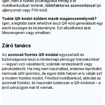
Igen, mert a fizetés jóváhagyása mindig a te
mobilbankodban történik,
többfaktoros azonosítással
(pl.
ujjlenyomat vagy PIN-kód).
Tudok QR-kódot küldeni másik magánszemélynek?
Igen, a legtöbb bank lehetővé teszi QR-kód generálását egy
adott összegre és közleményre. Ezt elküldheted akár
Messengeren vagy emailben.
Záró tanács
Az
azonnali fizetés QR-kóddal
egyszerűsíti és
biztonságossá teszi a mindennapi pénzügyi tranzakciókat
— legyen szó vásárlásról, számlák rendezéséről vagy
pénzküldésről. Ha még nem használtad, érdemes kipróbálni:
nemcsak időt spórolsz, de egyre több helyen el is várják ezt
a modern fizetési módot. Frissítsd mobilbankod, aktiváld az
azonnali fizetést, és használd tudatosan a QR-kódokat – a
jövő pénzügyei már itt vannak.