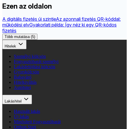
Ezen az oldalon
A digitális fizetés új szintje
Az azonnali fizetés QR-kóddal:
működési elv
Gyakorlati példa: Így néz ki egy QR-kódos
fizetés
Több mutatása (5)
Hitelek
Személyi kölcsön
Fogyasztóbarát személyi
Lakásfelújítási kölcsön
Gyorskölcsön
Babaváró
Hitelkiváltás
Autóhitel
Lakáshitel
Használt lakás
Új lakás
Minősített Fogyasztóbarát
Otthon Start