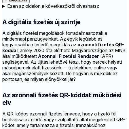
↗
Megosztás
Ezen az oldalon a következőkről olvashatsz
A digitális fizetés új szintje
A digitális fizetési megoldások forradalmasították a
mindennapi pénzügyeinket. Az egyik legújabb és
leggyorsabban terjedő megoldás az
azonnali fizetés QR-
kóddal
, amely 2020 óta elérhető Magyarországon az MNB
által működtetett
Azonnali Fizetési Rendszer
(AFR)
segítségével. Az újítás lehetővé teszi, hogy percek helyett
másodpercek alatt fizessünk — üzletekben, online vagy
akár magánszemélyek között. De hogyan is működik ez
pontosan, és milyen előnyökkel jár?
Az azonnali fizetés QR-kóddal: működési
elv
A QR-kódos azonnali fizetés lényege, hogy a fizető fél
beolvassa az eladó vagy szolgáltató által megjelenített QR-
kódot, amely tartalmazza a fizetési tranzakcióhoz