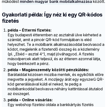
működést
minden magyar bank mobilalkalmazása
között.
Gyakorlati példa: Így néz ki egy QR-kódos
fizetés
példa – Éttermi fizetés:
Egy budapesti étteremben az asztalnál ülve kérheted a
számlát, amit a pincér QR-kód formájában is eléd
helyezhet. Te a mobilbank alkalmazásoddal beolvasod a
kódot, megjelenik a fizetendő összeg és a közlemény
(pl. „Ebéd – asztal 4”), majd jóváhagyod. A fizetés
másodpercek alatt teljesül, és az étterem azonnal látja,
hogy beérkezett a pénz.
példa – Magánszemély közötti pénzküldés:
Barátaiddal közösen moziba mentek, és egyikőtök előre
megvette a jegyeket. A mozijegy árát egy egyszerű QR-
kód generálásával küldi el neked, te pedig a
mobilbankoddal beolvasva néhány kattintással átutalod
az összeget.
példa – Online vásárlás:
Egy webshop fizetési oldala a bankkártyás fizetés