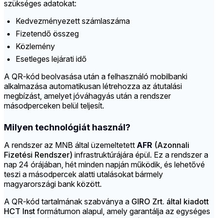
szükséges adatokat:
Kedvezményezett számlaszáma
Fizetendő összeg
Közlemény
Esetleges lejárati idő
A QR-kód beolvasása után a felhasználó mobilbanki
alkalmazása automatikusan létrehozza az átutalási
megbízást, amelyet jóváhagyás után a rendszer
másodperceken belül teljesít.
Milyen technológiát használ?
A rendszer az MNB által üzemeltetett
AFR
(Azonnali
Fizetési Rendszer)
infrastruktúrájára épül. Ez a rendszer a
nap 24 órájában, hét minden napján működik, és lehetővé
teszi a másodpercek alatti utalásokat bármely
magyarországi bank között.
A QR-kód tartalmának szabványa a
GIRO Zrt. által kiadott
HCT Inst
formátumon alapul, amely garantálja az egységes