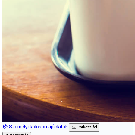
💳
Személyi kölcsön ajánlatok
✉️
Iratkozz fel