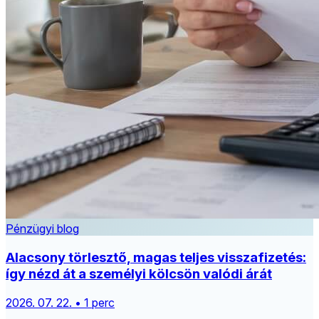
Pénzügyi blog
Alacsony törlesztő, magas teljes visszafizetés:
így nézd át a személyi kölcsön valódi árát
2026. 07. 22. • 1 perc