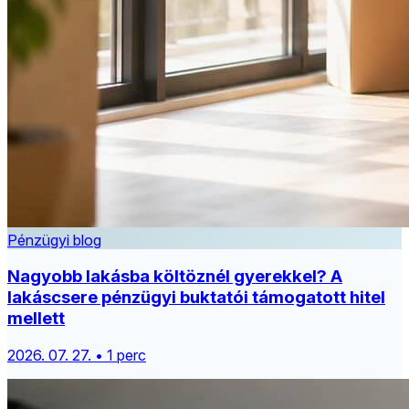
Pénzügyi blog
Nagyobb lakásba költöznél gyerekkel? A
lakáscsere pénzügyi buktatói támogatott hitel
mellett
2026. 07. 27. • 1 perc