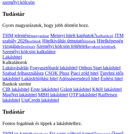
személyi kölcsön
Tudástár
Gyors magyarázatok, hogy jobb döntést hozz.
THM jelentése
Mennyi hitelt kaphatok?
JTM
magyarázat
kalkuláció
szabály 2026
Hitelkiváltás útmutató
Hitelképesség
korlátok
lépések
vizsgálat
Személyi kölcsön feltételek
ellenőrzés
gyakori kérdések
Személyi kölcsön kalkulátor
Lakáshitel
Kalkulátorok
Lakásvásárlás
Fogyasztóbarát lakáshitel
Otthon Start lakáshitel
Szabad felhasználásra
CSOK Plusz
Piaci zöld hitel
Türelmi idős
lakáshitel
Lakásfelújítási hitel
Adósságrendező hitel
Építési hitel
Bankok szerint
CIB lakáshitel
Erste lakáshitel
Gránit lakáshitel
K&H lakáshitel
MagNet lakáshitel
MBH lakáshitel
OTP lakáshitel
Raiffeisen
lakáshitel
UniCredit lakáshitel
Tudástár
Fontos fogalmak és tippek a lakáshitelhez.
THM vs kamat
Fix vagy változó kamat?
Önerő
különbség
útmutató