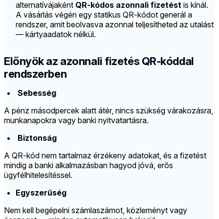
alternatívájaként
QR-kódos azonnali fizetést
is kínál.
A vásárlás végén egy statikus QR-kódot generál a
rendszer, amit beolvasva azonnal teljesítheted az utalást
— kártyaadatok nélkül.
Előnyök az azonnali fizetés QR-kóddal
rendszerben
Sebesség
A pénz másodpercek alatt átér, nincs szükség várakozásra,
munkanapokra vagy banki nyitvatartásra.
Biztonság
A QR-kód nem tartalmaz érzékeny adatokat, és a fizetést
mindig a banki alkalmazásban hagyod jóvá, erős
ügyfélhitelesítéssel.
Egyszerűség
Nem kell begépelni számlaszámot, közleményt vagy