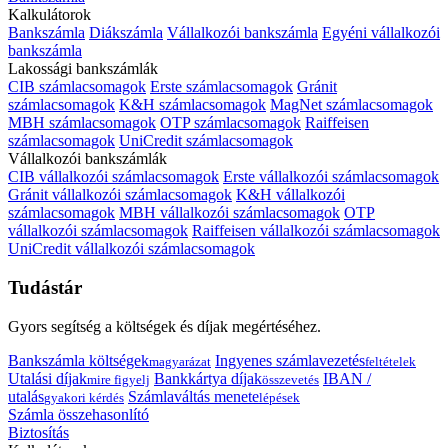
Kalkulátorok
Bankszámla
Diákszámla
Vállalkozói bankszámla
Egyéni vállalkozói
bankszámla
Lakossági bankszámlák
CIB számlacsomagok
Erste számlacsomagok
Gránit
számlacsomagok
K&H számlacsomagok
MagNet számlacsomagok
MBH számlacsomagok
OTP számlacsomagok
Raiffeisen
számlacsomagok
UniCredit számlacsomagok
Vállalkozói bankszámlák
CIB vállalkozói számlacsomagok
Erste vállalkozói számlacsomagok
Gránit vállalkozói számlacsomagok
K&H vállalkozói
számlacsomagok
MBH vállalkozói számlacsomagok
OTP
vállalkozói számlacsomagok
Raiffeisen vállalkozói számlacsomagok
UniCredit vállalkozói számlacsomagok
Tudástár
Gyors segítség a költségek és díjak megértéséhez.
Bankszámla költségek
Ingyenes számlavezetés
magyarázat
feltételek
Utalási díjak
Bankkártya díjak
IBAN /
mire figyelj
összevetés
utalás
Számlaváltás menete
gyakori kérdés
lépések
Számla összehasonlító
Biztosítás