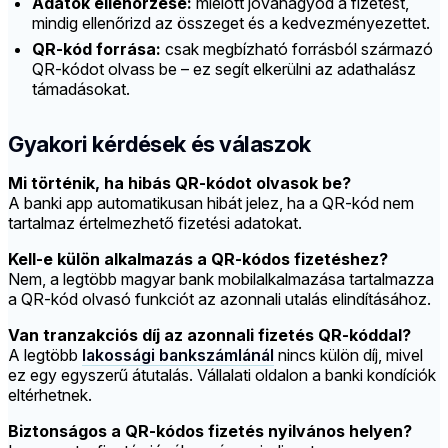
Adatok ellenőrzése:
mielőtt jóváhagyod a fizetést,
mindig ellenőrizd az összeget és a kedvezményezettet.
QR-kód forrása:
csak megbízható forrásból származó
QR-kódot olvass be – ez segít elkerülni az adathalász
támadásokat.
Gyakori kérdések és válaszok
Mi történik, ha hibás QR-kódot olvasok be?
A banki app automatikusan hibát jelez, ha a QR-kód nem
tartalmaz értelmezhető fizetési adatokat.
Kell-e külön alkalmazás a QR-kódos fizetéshez?
Nem, a legtöbb magyar bank mobilalkalmazása tartalmazza
a QR-kód olvasó funkciót az azonnali utalás elindításához.
Van tranzakciós díj az azonnali fizetés QR-kóddal?
A legtöbb
lakossági bankszámlánál
nincs külön díj, mivel
ez egy egyszerű átutalás. Vállalati oldalon a banki kondíciók
eltérhetnek.
Biztonságos a QR-kódos fizetés nyilvános helyen?