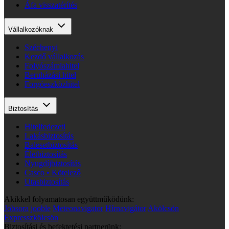
Áfa visszatérítés
Vállalkozóknak
Széchenyi
Kezdő vállalkozás
Folyószámlahitel
Beruházási hitel
Forgóeszközhitel
Biztosítás
Hitelfedezeti
Lakásbiztosítás
Balesetbiztosítás
Életbiztosítás
Nyugdíjbiztosítás
Casco • Kötelező
Utasbiztosítás
Akikkel folyamatosan együttműködünk:
Jobsora
jooble
Meteonavigator
Hírnavigátor
Akölcsön
Expresszkölcsön
Biztosítási és befektetési partnerünk: