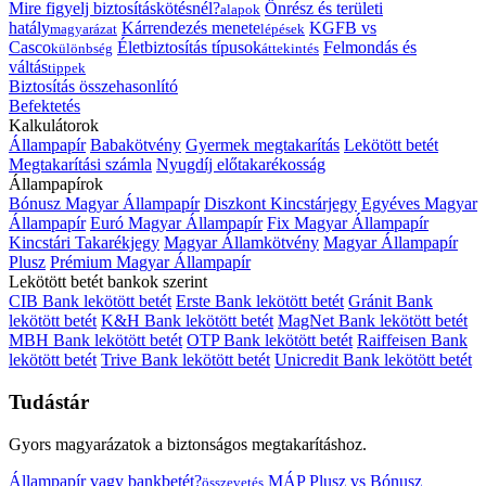
Mire figyelj biztosításkötésnél?
Önrész és területi
alapok
hatály
Kárrendezés menete
KGFB vs
magyarázat
lépések
Casco
Életbiztosítás típusok
Felmondás és
különbség
áttekintés
váltás
tippek
Biztosítás összehasonlító
Befektetés
Kalkulátorok
Állampapír
Babakötvény
Gyermek megtakarítás
Lekötött betét
Megtakarítási számla
Nyugdíj előtakarékosság
Állampapírok
Bónusz Magyar Állampapír
Diszkont Kincstárjegy
Egyéves Magyar
Állampapír
Euró Magyar Állampapír
Fix Magyar Állampapír
Kincstári Takarékjegy
Magyar Államkötvény
Magyar Állampapír
Plusz
Prémium Magyar Állampapír
Lekötött betét bankok szerint
CIB Bank lekötött betét
Erste Bank lekötött betét
Gránit Bank
lekötött betét
K&H Bank lekötött betét
MagNet Bank lekötött betét
MBH Bank lekötött betét
OTP Bank lekötött betét
Raiffeisen Bank
lekötött betét
Trive Bank lekötött betét
Unicredit Bank lekötött betét
Tudástár
Gyors magyarázatok a biztonságos megtakarításhoz.
Állampapír vagy bankbetét?
MÁP Plusz vs Bónusz
összevetés