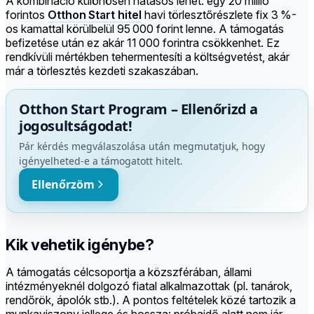
A kombináció különösen hatásos lehet: egy 20 millió
forintos
Otthon Start hitel
havi törlesztőrészlete fix 3 %-
os kamattal körülbelül 95 000 forint lenne. A támogatás
befizetése után ez akár 11 000 forintra csökkenhet. Ez
rendkívüli mértékben tehermentesíti a költségvetést, akár
már a törlesztés kezdeti szakaszában.
Otthon Start Program – Ellenőrizd a
jogosultságodat!
Pár kérdés megválaszolása után megmutatjuk, hogy
igényelheted-e a támogatott hitelt.
Ellenőrzöm
Kik vehetik igénybe?
A támogatás célcsoportja a közszférában, állami
intézményeknél dolgozó fiatal alkalmazottak (pl. tanárok,
rendőrök, ápolók stb.). A pontos feltételek közé tartozik a