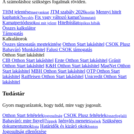
A számoláshoz szükséges fogalmak röviden.
THM jelentése
JTM szabály 2026
Mennyi hitelt
magyarázat
korlát
kaphatok?
Fix vagy változó kamat?
becslés
útmutató
Kamatperiódusok
Hitelbírálat
mi mit jelent
tipikus hibák
Összes kalkulátor
Támogatás
Kalkulátorok
Összes támogatás megtekintése
Otthon Start lakáshitel
CSOK Plusz
Babaváró
Munkáshitel
Falusi CSOK támogatás
Otthon Start lakáshitel
CIB Otthon Start lakáshitel
Erste Otthon Start lakáshitel
Gránit
Otthon Start lakáshitel
K&H Otthon Start lakáshitel
MagNet Otthon
Start lakáshitel
MBH Otthon Start lakáshitel
OTP Otthon Start
lakáshitel
Raiffeisen Otthon Start lakáshitel
Unicredit Otthon Start
lakáshitel
Tudástár
Gyors magyarázatok, hogy tudd, mire vagy jogosult.
Otthon Start feltételek
CSOK Plusz feltételek
jogosultság
összefoglaló
Babaváró: mire figyelj?
Igénylés menete
Szükséges
tippek
lépések
dokumentumok
Határidők és kizáró okok
lista
fontos
Jogosultság ellenőrzése