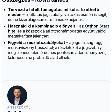
Tervezd a hitelt támogatás nélkül is fizethető
módon
– a juttatás jogszabályi változás esetén is segít,
de ne kizárólagosan erre támaszkodjanak.
Használd ki a kombináció előnyeit
– az
Otthon Start
hitel
és a közszolgálati otthontámogatás együtt valódi
megtakarítást jelenthet.
Figyeld a részletszabályokat
– a jogosultság függ
munkaviszony hosszától; a részleteket a jogszabály
megjelenése után érdemes pontosan áttanulmányozni,
különösen ha próbaidő alatt állnak.
A SZERZŐRŐL