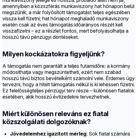
munkaviszony jellege és hossza: próbaidő alatt nem jár,
amennyiben a közszférás munkaviszony hat hónapon belül
megszűnik, a már folyósított támogatást teljes egészében
vissza kell fizetni; hat hónapot meghaladó munkaviszony
esetén csak az éves támogatás időarányos részét kell
visszafizetni – ez a részlet fontos, mert befolyásolhatja a
hosszú távú pénzügyi döntéseket.
Milyen kockázatokra figyeljünk?
A támogatás nem garantált a teljes futamidőre: a kormány
módosíthatja vagy megszüntetheti, ezért nem szabad
hosszú távú biztos bevételként számolni vele. Érdemes úgy
tervezni, hogy a hitelt támogatás nélkül is ki lehessen fizetni.
Ez felelősségteljes pénzügyi terv része – különösen fiatalok
esetében, akik hosszú évtizedekre tervezhetnek.
Miért különösen releváns ez fiatal
közszolgálati dolgozóknak?
Jövedelemhez igazított mérleg
: Sok fiatal számára