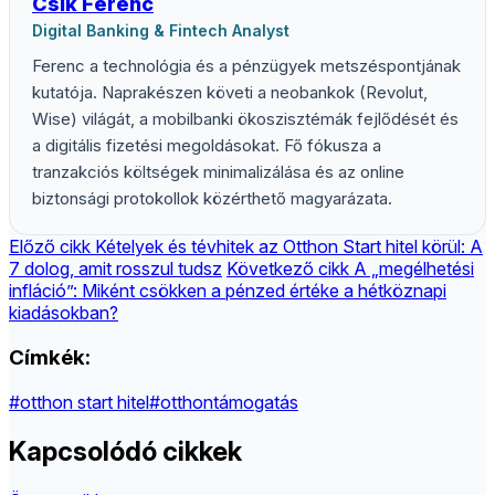
Csík Ferenc
Digital Banking & Fintech Analyst
Ferenc a technológia és a pénzügyek metszéspontjának
kutatója. Naprakészen követi a neobankok (Revolut,
Wise) világát, a mobilbanki ökoszisztémák fejlődését és
a digitális fizetési megoldásokat. Fő fókusza a
tranzakciós költségek minimalizálása és az online
biztonsági protokollok közérthető magyarázata.
Előző cikk
Kételyek és tévhitek az Otthon Start hitel körül: A
7 dolog, amit rosszul tudsz
Következő cikk
A „megélhetési
infláció”: Miként csökken a pénzed értéke a hétköznapi
kiadásokban?
Címkék:
#otthon start hitel
#otthontámogatás
Kapcsolódó cikkek