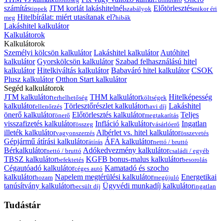
számítás
JTM korlát lakáshitelnél
Előtörlesztés
tippek
szabályok
mikor éri
Hitelbírálat: miért utasítanak el?
meg
hibák
Lakáshitel kalkulátor
Kalkulátorok
Kalkulátorok
Személyi kölcsön kalkulátor
Lakáshitel kalkulátor
Autóhitel
kalkulátor
Gyorskölcsön kalkulátor
Szabad felhasználású hitel
kalkulátor
Hitelkiváltás kalkulátor
Babaváró hitel kalkulátor
CSOK
Plusz kalkulátor
Otthon Start kalkulátor
Segéd kalkulátorok
JTM kalkulátor
THM kalkulátor
Hitelképesség
terhelhetőség
költségek
kalkulátor
Törlesztőrészlet kalkulátor
Lakáshitel
ellenőrzés
havi díj
önerő kalkulátor
Előtörlesztés kalkulátor
Teljes
önerő
megtakarítás
visszafizetés kalkulátor
Infláció kalkulátor
Ingatlan
összeg
vásárlóerő
illeték kalkulátor
Albérlet vs. hitel kalkulátor
vagyonszerzés
összevetés
Gépjármű átírási kalkulátor
ÁFA kalkulátor
átírás
nettó / bruttó
Bérkalkulátor
Adókedvezmény kalkulátor
nettó / bruttó
családi / egyéb
TBSZ kalkulátor
KGFB bonus-malus kalkulátor
befektetés
besorolás
Cégautóadó kalkulátor
Kamatadó és szocho
céges autó
kalkulátor
Napelem megtérülési kalkulátor
Energetikai
hozam
megújuló
tanúsítvány kalkulátor
Ügyvédi munkadíj kalkulátor
becsült díj
ingatlan
Tudástár