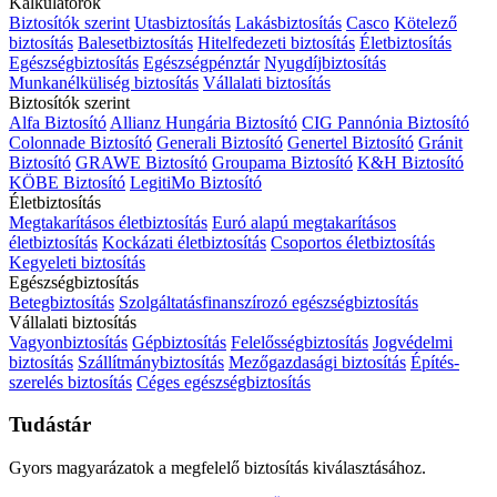
Kalkulátorok
Biztosítók szerint
Utasbiztosítás
Lakásbiztosítás
Casco
Kötelező
biztosítás
Balesetbiztosítás
Hitelfedezeti biztosítás
Életbiztosítás
Egészségbiztosítás
Egészségpénztár
Nyugdíjbiztosítás
Munkanélküliség biztosítás
Vállalati biztosítás
Biztosítók szerint
Alfa Biztosító
Allianz Hungária Biztosító
CIG Pannónia Biztosító
Colonnade Biztosító
Generali Biztosító
Genertel Biztosító
Gránit
Biztosító
GRAWE Biztosító
Groupama Biztosító
K&H Biztosító
KÖBE Biztosító
LegitiMo Biztosító
Életbiztosítás
Megtakarításos életbiztosítás
Euró alapú megtakarításos
életbiztosítás
Kockázati életbiztosítás
Csoportos életbiztosítás
Kegyeleti biztosítás
Egészségbiztosítás
Betegbiztosítás
Szolgáltatásfinanszírozó egészségbiztosítás
Vállalati biztosítás
Vagyonbiztosítás
Gépbiztosítás
Felelősségbiztosítás
Jogvédelmi
biztosítás
Szállítmánybiztosítás
Mezőgazdasági biztosítás
Építés-
szerelés biztosítás
Céges egészségbiztosítás
Tudástár
Gyors magyarázatok a megfelelő biztosítás kiválasztásához.