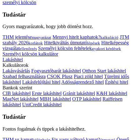
személyi kölcsön
Tudástár
Gyors magyarázatok, hogy jobb döntést hozz.
THM jelentése
Mennyi hitelt kaphatok?
JTM
magyarázat
kalkuláció
szabály 2026
Hitelkiváltás útmutató
Hitelképesség
korlátok
lépések
vizsgálat
Személyi kölcsön feltételek
ellenőrzés
gyakori kérdések
Személyi kölcsön kalkulátor
Lakáshitel
Kalkulátorok
Lakásvásárlás
Fogyasztóbarát lakáshitel
Otthon Start lakáshitel
Szabad felhasználásra
CSOK Plusz
Piaci zöld hitel
Türelmi idős
lakáshitel
Lakásfelújítási hitel
Adósságrendező hitel
Építési hitel
Bankok szerint
CIB lakáshitel
Erste lakáshitel
Gránit lakáshitel
K&H lakáshitel
MagNet lakáshitel
MBH lakáshitel
OTP lakáshitel
Raiffeisen
lakáshitel
UniCredit lakáshitel
Tudástár
Fontos fogalmak és tippek a lakáshitelhez.
THM vs kamat
Fix vagy változó kamat?
Önerő
különbség
útmutató