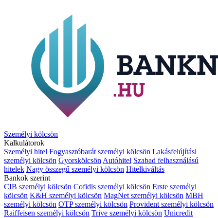
Személyi kölcsön
Kalkulátorok
Személyi hitel
Fogyasztóbarát személyi kölcsön
Lakásfelújítási
személyi kölcsön
Gyorskölcsön
Autóhitel
Szabad felhasználású
hitelek
Nagy összegű személyi kölcsön
Hitelkiváltás
Bankok szerint
CIB személyi kölcsön
Cofidis személyi kölcsön
Erste személyi
kölcsön
K&H személyi kölcsön
MagNet személyi kölcsön
MBH
személyi kölcsön
OTP személyi kölcsön
Provident személyi kölcsön
Raiffeisen személyi kölcsön
Trive személyi kölcsön
Unicredit