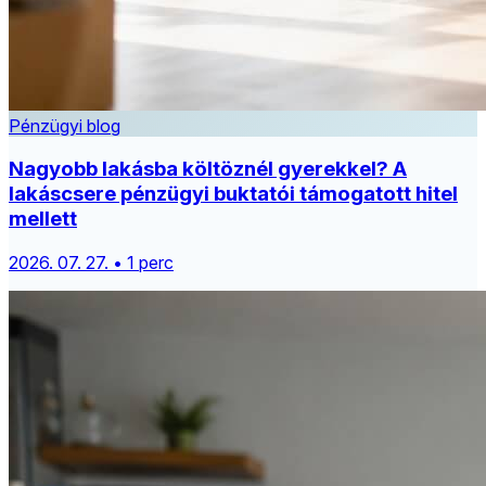
Pénzügyi blog
Nagyobb lakásba költöznél gyerekkel? A
lakáscsere pénzügyi buktatói támogatott hitel
mellett
2026. 07. 27. • 1 perc