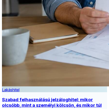
Lakáshitel
Szabad felhasználású jelzáloghitel: mikor
olcsóbb, mint a személyi kölcsön, és mikor túl