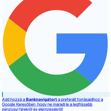
Add hozzá a
Banknavigátort
a preferált forrásaidhoz a
Google Keresőben, hogy ne maradj le a legfrissebb
pénzügyi hírekről és elemzésekről!