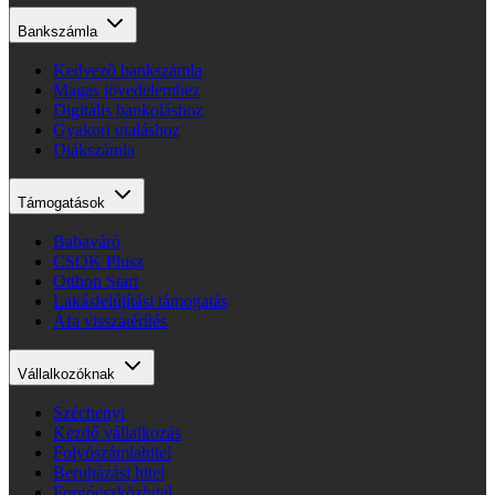
Bankszámla
Kedvező bankszámla
Magas jövedelemhez
Digitális bankoláshoz
Gyakori utaláshoz
Diákszámla
Támogatások
Babaváró
CSOK Plusz
Otthon Start
Lakásfelújítási támogatás
Áfa visszatérítés
Vállalkozóknak
Széchenyi
Kezdő vállalkozás
Folyószámlahitel
Beruházási hitel
Forgóeszközhitel