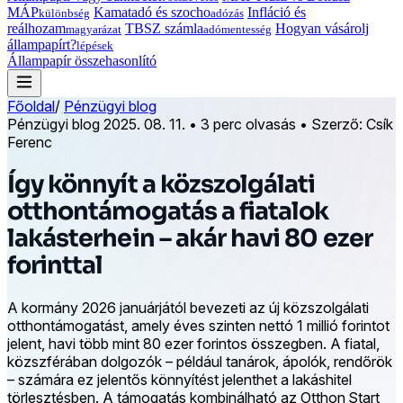
MÁP
Kamatadó és szocho
Infláció és
különbség
adózás
reálhozam
TBSZ számla
Hogyan vásárolj
magyarázat
adómentesség
állampapírt?
lépések
Állampapír összehasonlító
Főoldal
/
Pénzügyi blog
Pénzügyi blog
2025. 08. 11.
•
3 perc olvasás
•
Szerző: Csík
Ferenc
Így könnyít a közszolgálati
otthontámogatás a fiatalok
lakásterhein – akár havi 80 ezer
forinttal
A kormány 2026 januárjától bevezeti az új közszolgálati
otthontámogatást, amely éves szinten nettó 1 millió forintot
jelent, havi több mint 80 ezer forintos összegben. A fiatal,
közszférában dolgozók – például tanárok, ápolók, rendőrök
– számára ez jelentős könnyítést jelenthet a lakáshitel
törlesztésben. A támogatás kombinálható az Otthon Start