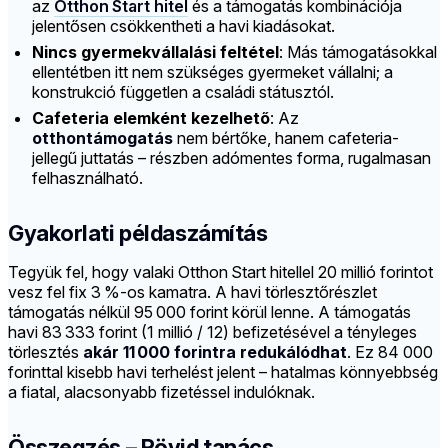
az
Otthon Start hitel
és a támogatás kombinációja
jelentősen csökkentheti a havi kiadásokat.
Nincs gyermekvállalási feltétel
: Más támogatásokkal
ellentétben itt nem szükséges gyermeket vállalni; a
konstrukció független a családi státusztól.
Cafeteria elemként kezelhető
: Az
otthontámogatás
nem bértőke, hanem cafeteria-
jellegű juttatás – részben adómentes forma, rugalmasan
felhasználható.
Gyakorlati példaszámítás
Tegyük fel, hogy valaki Otthon Start hitellel 20 millió forintot
vesz fel fix 3 %-os kamatra. A havi törlesztőrészlet
támogatás nélkül 95 000 forint körül lenne. A támogatás
havi 83 333 forint (1 millió / 12) befizetésével a tényleges
törlesztés
akár 11 000 forintra redukálódhat
. Ez 84 000
forinttal kisebb havi terhelést jelent – hatalmas könnyebbség
a fiatal, alacsonyabb fizetéssel indulóknak.
Összegzés – Rövid tanács