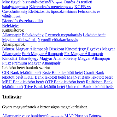
Mire figyelj biztosításkötésnél?
Önrész és területi
alapok
hatály
Kárrendezés menete
KGFB vs
magyarázat
lépések
Casco
Életbiztosítás típusok
Felmondás és
különbség
áttekintés
váltás
tippek
Biztosítás összehasonlító
Befektetés
Kalkulátorok
Állampapír
Babakötvény
Gyermek megtakarítás
Lekötött betét
Megtakarítási számla
Nyugdíj előtakarékosság
Állampapírok
Bónusz Magyar Állampapír
Diszkont Kincstárjegy
Egyéves Magyar
Állampapír
Euró Magyar Állampapír
Fix Magyar Állampapír
Kincstári Takarékjegy
Magyar Államkötvény
Magyar Állampapír
Plusz
Prémium Magyar Állampapír
Lekötött betét bankok szerint
CIB Bank lekötött betét
Erste Bank lekötött betét
Gránit Bank
lekötött betét
K&H Bank lekötött betét
MagNet Bank lekötött betét
MBH Bank lekötött betét
OTP Bank lekötött betét
Raiffeisen Bank
lekötött betét
Trive Bank lekötött betét
Unicredit Bank lekötött betét
Tudástár
Gyors magyarázatok a biztonságos megtakarításhoz.
Állampapír vagy bankbetét?
MÁP Plusz vs Bónusz
összevetés