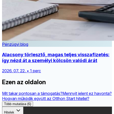
Pénzügyi blog
Alacsony törlesztő, magas teljes visszafizetés:
így nézd át a személyi kölcsön valódi árát
2026. 07. 22. • 1 perc
Ezen az oldalon
Mit takar pontosan a támogatás?
Mennyit jelent ez havonta?
Hogyan működik együtt az Otthon Start hitellel?
Több mutatása (6)
Hitelek