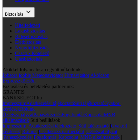
Biztosítás
Hitelfedezeti
Lakásbiztosítás
Balesetbiztosítás
Életbiztosítás
Nyugdíjbiztosítás
Casco • Kötelező
Utasbiztosítás
Akikkel folyamatosan együttműködünk:
Jobsora
jooble
Meteonavigator
Hírnavigátor
Akölcsön
Expresszkölcsön
Biztosítási és befektetési partnerünk:
GRANTIS
BANKSELECT.hu
Impresszum
Adatkezelési tájékoztató
Süti tájékoztató
Gyakori
kérdések
Rólunk
Üzletszabályzat
Panaszkezelés
Fogalomtár
Kapcsolat
MNB
alkalmazások
Süti beállítások
Impresszum
|
Adatkezelési tájékoztató
|
Süti tájékoztató
|
Gyakori
kérdések
|
Rólunk
|
Csatlakozz partnerként
|
Üzletszabályzat
|
Panaszkezelés
|
Fogalomtár
|
Kapcsolat
|
MNB alkalmazások
|