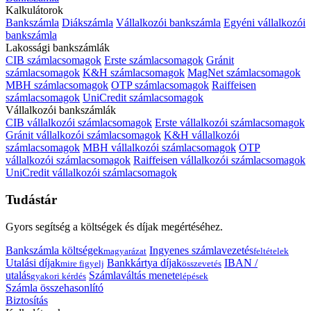
Kalkulátorok
Bankszámla
Diákszámla
Vállalkozói bankszámla
Egyéni vállalkozói
bankszámla
Lakossági bankszámlák
CIB számlacsomagok
Erste számlacsomagok
Gránit
számlacsomagok
K&H számlacsomagok
MagNet számlacsomagok
MBH számlacsomagok
OTP számlacsomagok
Raiffeisen
számlacsomagok
UniCredit számlacsomagok
Vállalkozói bankszámlák
CIB vállalkozói számlacsomagok
Erste vállalkozói számlacsomagok
Gránit vállalkozói számlacsomagok
K&H vállalkozói
számlacsomagok
MBH vállalkozói számlacsomagok
OTP
vállalkozói számlacsomagok
Raiffeisen vállalkozói számlacsomagok
UniCredit vállalkozói számlacsomagok
Tudástár
Gyors segítség a költségek és díjak megértéséhez.
Bankszámla költségek
Ingyenes számlavezetés
magyarázat
feltételek
Utalási díjak
Bankkártya díjak
IBAN /
mire figyelj
összevetés
utalás
Számlaváltás menete
gyakori kérdés
lépések
Számla összehasonlító
Biztosítás