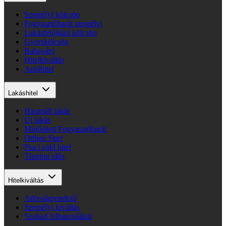
Személyi kölcsön
Fogyasztóbarát személyi
Lakásfelújítási kölcsön
Gyorskölcsön
Babaváró
Hitelkiváltás
Autóhitel
Lakáshitel
Használt lakás
Új lakás
Minősített Fogyasztóbarát
Otthon Start
Piaci zöld hitel
Türelmi idős
Hitelkiváltás
Adósságrendező
Személyi kiváltás
Szabad felhasználású