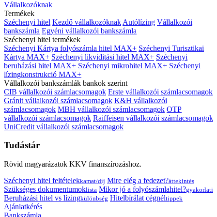
Vállalkozóknak
Termékek
Széchenyi hitel
Kezdő vállalkozóknak
Autólízing
Vállalkozói
bankszámla
Egyéni vállalkozói bankszámla
Széchenyi hitel termékek
Széchenyi Kártya folyószámla hitel MAX+
Széchenyi Turisztikai
Kártya MAX+
Széchenyi likviditási hitel MAX+
Széchenyi
beruházási hitel MAX+
Széchenyi mikrohitel MAX+
Széchenyi
lízingkonstrukció MAX+
Vállalkozói bankszámlák bankok szerint
CIB vállalkozói számlacsomagok
Erste vállalkozói számlacsomagok
Gránit vállalkozói számlacsomagok
K&H vállalkozói
számlacsomagok
MBH vállalkozói számlacsomagok
OTP
vállalkozói számlacsomagok
Raiffeisen vállalkozói számlacsomagok
UniCredit vállalkozói számlacsomagok
Tudástár
Rövid magyarázatok KKV finanszírozáshoz.
Széchenyi hitel feltételek
Mire elég a fedezet?
kamat/díj
áttekintés
Szükséges dokumentumok
Mikor jó a folyószámlahitel?
lista
gyakorlati
Beruházási hitel vs lízing
Hitelbírálat cégnél
különbség
tippek
Ajánlatkérés
Bankszámla