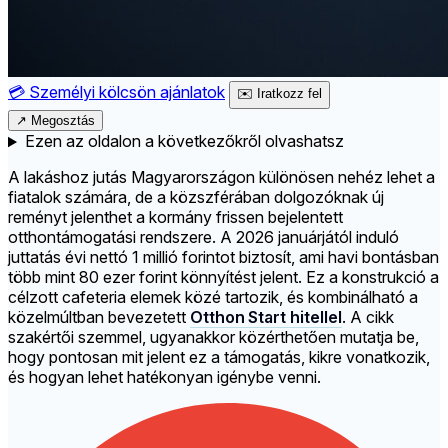
💳
Személyi kölcsön ajánlatok
✉️
Iratkozz fel
↗
Megosztás
Ezen az oldalon a következőkről olvashatsz
A lakáshoz jutás Magyarországon különösen nehéz lehet a
fiatalok számára, de a közszférában dolgozóknak új
reményt jelenthet a kormány frissen bejelentett
otthontámogatási rendszere. A 2026 januárjától induló
juttatás évi nettó 1 millió forintot biztosít, ami havi bontásban
több mint 80 ezer forint könnyítést jelent. Ez a konstrukció a
célzott cafeteria elemek közé tartozik, és kombinálható a
közelmúltban bevezetett
Otthon Start hitellel
. A cikk
szakértői szemmel, ugyanakkor közérthetően mutatja be,
hogy pontosan mit jelent ez a támogatás, kikre vonatkozik,
és hogyan lehet hatékonyan igénybe venni.