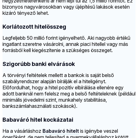
négyzetméterenkénti ár nem lépi túl az 1,5 millió forintot. Ez
bizonyos nagyvárosokban vagy újépítésű lakások esetén
kizáró tényező lehet.
Korlátozott hitelösszeg
Legfeljebb 50 millió forint igényelhető. Aki nagyobb értékű
ingatlant szeretne vásárolni, annak piaci hitellel vagy más
forrásból kell kiegészítenie a szükséges összeget.
Szigorúbb banki elvárások
A törvényi feltételek mellett a bankok is saját belső
szabályrendszer alapján bírálják el a hiteligényt.
Előfordulhat, hogy a hitel pozitív elbírálása ellenére egy
adott banknál nem felelsz meg a belső feltételeknek (például
minimális jövedelmi szint, munkahely stabilitása,
bankszámlahasználati szokások).
Babaváró hitel kockázatai
Ha a vásárláshoz
Babaváró hitelt
is igénybe veszel
önerőként, de nem teljesíted a gyermekvállaláshoz kötött