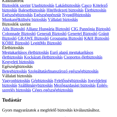
Kalkulátorok
Biztosítók szerint
Utasbiztosítás
Lakásbiztosítás
Casco
Kötelező
biztosítás
Balesetbiztosítás
Hitelfedezeti biztosítás
Életbiztosítás
Egészségbiztosítás
Egészségpénztár
Nyugdíjbiztosítás
Munkanélküliség biztosítás
Vállalati biztosítás
Biztosítók szerint
Alfa Biztosító
Allianz Hungária Biztosító
CIG Pannónia Biztosító
Colonnade Biztosító
Generali Biztosító
Genertel Biztosító
Gránit
Biztosító
GRAWE Biztosító
Groupama Biztosító
K&H Biztosító
KÖBE Biztosító
LegitiMo Biztosító
Életbiztosítás
Megtakarításos életbiztosítás
Euró alapú megtakarításos
életbiztosítás
Kockázati életbiztosítás
Csoportos életbiztosítás
Kegyeleti biztosítás
Egészségbiztosítás
Betegbiztosítás
Szolgáltatásfinanszírozó egészségbiztosítás
Vállalati biztosítás
Vagyonbiztosítás
Gépbiztosítás
Felelősségbiztosítás
Jogvédelmi
biztosítás
Szállítmánybiztosítás
Mezőgazdasági biztosítás
Építés-
szerelés biztosítás
Céges egészségbiztosítás
Tudástár
Gyors magyarázatok a megfelelő biztosítás kiválasztásához.