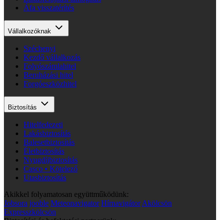
Áfa visszatérítés
Vállalkozóknak
Széchenyi
Kezdő vállalkozás
Folyószámlahitel
Beruházási hitel
Forgóeszközhitel
Biztosítás
Hitelfedezeti
Lakásbiztosítás
Balesetbiztosítás
Életbiztosítás
Nyugdíjbiztosítás
Casco • Kötelező
Utasbiztosítás
Akikkel folyamatosan együttműködünk:
Jobsora
jooble
Meteonavigator
Hírnavigátor
Akölcsön
Expresszkölcsön