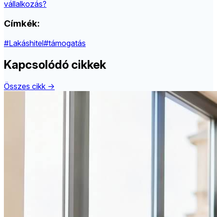
vállalkozás?
Címkék:
#Lakáshitel
#támogatás
Kapcsolódó cikkek
Összes cikk →