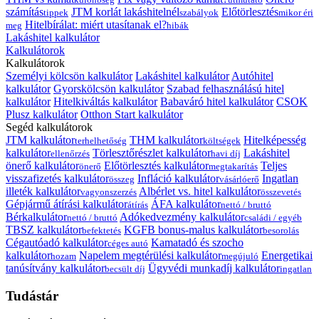
számítás
JTM korlát lakáshitelnél
Előtörlesztés
tippek
szabályok
mikor éri
Hitelbírálat: miért utasítanak el?
meg
hibák
Lakáshitel kalkulátor
Kalkulátorok
Kalkulátorok
Személyi kölcsön kalkulátor
Lakáshitel kalkulátor
Autóhitel
kalkulátor
Gyorskölcsön kalkulátor
Szabad felhasználású hitel
kalkulátor
Hitelkiváltás kalkulátor
Babaváró hitel kalkulátor
CSOK
Plusz kalkulátor
Otthon Start kalkulátor
Segéd kalkulátorok
JTM kalkulátor
THM kalkulátor
Hitelképesség
terhelhetőség
költségek
kalkulátor
Törlesztőrészlet kalkulátor
Lakáshitel
ellenőrzés
havi díj
önerő kalkulátor
Előtörlesztés kalkulátor
Teljes
önerő
megtakarítás
visszafizetés kalkulátor
Infláció kalkulátor
Ingatlan
összeg
vásárlóerő
illeték kalkulátor
Albérlet vs. hitel kalkulátor
vagyonszerzés
összevetés
Gépjármű átírási kalkulátor
ÁFA kalkulátor
átírás
nettó / bruttó
Bérkalkulátor
Adókedvezmény kalkulátor
nettó / bruttó
családi / egyéb
TBSZ kalkulátor
KGFB bonus-malus kalkulátor
befektetés
besorolás
Cégautóadó kalkulátor
Kamatadó és szocho
céges autó
kalkulátor
Napelem megtérülési kalkulátor
Energetikai
hozam
megújuló
tanúsítvány kalkulátor
Ügyvédi munkadíj kalkulátor
becsült díj
ingatlan
Tudástár