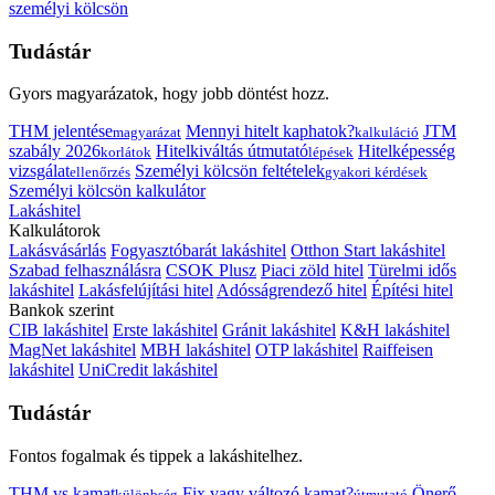
személyi kölcsön
Tudástár
Gyors magyarázatok, hogy jobb döntést hozz.
THM jelentése
Mennyi hitelt kaphatok?
JTM
magyarázat
kalkuláció
szabály 2026
Hitelkiváltás útmutató
Hitelképesség
korlátok
lépések
vizsgálat
Személyi kölcsön feltételek
ellenőrzés
gyakori kérdések
Személyi kölcsön kalkulátor
Lakáshitel
Kalkulátorok
Lakásvásárlás
Fogyasztóbarát lakáshitel
Otthon Start lakáshitel
Szabad felhasználásra
CSOK Plusz
Piaci zöld hitel
Türelmi idős
lakáshitel
Lakásfelújítási hitel
Adósságrendező hitel
Építési hitel
Bankok szerint
CIB lakáshitel
Erste lakáshitel
Gránit lakáshitel
K&H lakáshitel
MagNet lakáshitel
MBH lakáshitel
OTP lakáshitel
Raiffeisen
lakáshitel
UniCredit lakáshitel
Tudástár
Fontos fogalmak és tippek a lakáshitelhez.
THM vs kamat
Fix vagy változó kamat?
Önerő
különbség
útmutató