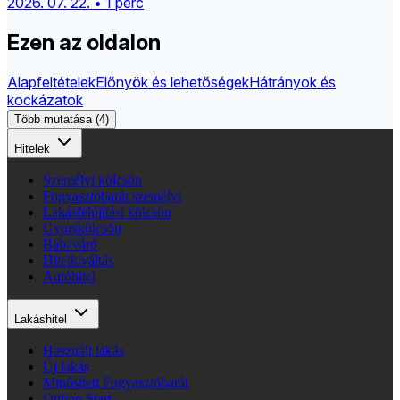
2026. 07. 22. • 1 perc
Ezen az oldalon
Alapfeltételek
Előnyök és lehetőségek
Hátrányok és
kockázatok
Több mutatása (4)
Hitelek
Személyi kölcsön
Fogyasztóbarát személyi
Lakásfelújítási kölcsön
Gyorskölcsön
Babaváró
Hitelkiváltás
Autóhitel
Lakáshitel
Használt lakás
Új lakás
Minősített Fogyasztóbarát
Otthon Start