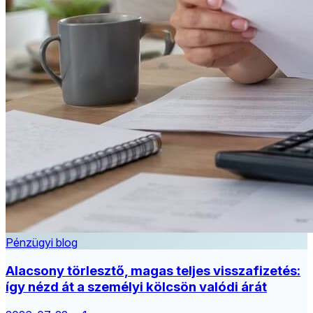
Pénzügyi blog
Alacsony törlesztő, magas teljes visszafizetés:
így nézd át a személyi kölcsön valódi árát