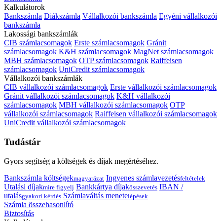
Kalkulátorok
Bankszámla
Diákszámla
Vállalkozói bankszámla
Egyéni vállalkozói
bankszámla
Lakossági bankszámlák
CIB számlacsomagok
Erste számlacsomagok
Gránit
számlacsomagok
K&H számlacsomagok
MagNet számlacsomagok
MBH számlacsomagok
OTP számlacsomagok
Raiffeisen
számlacsomagok
UniCredit számlacsomagok
Vállalkozói bankszámlák
CIB vállalkozói számlacsomagok
Erste vállalkozói számlacsomagok
Gránit vállalkozói számlacsomagok
K&H vállalkozói
számlacsomagok
MBH vállalkozói számlacsomagok
OTP
vállalkozói számlacsomagok
Raiffeisen vállalkozói számlacsomagok
UniCredit vállalkozói számlacsomagok
Tudástár
Gyors segítség a költségek és díjak megértéséhez.
Bankszámla költségek
Ingyenes számlavezetés
magyarázat
feltételek
Utalási díjak
Bankkártya díjak
IBAN /
mire figyelj
összevetés
utalás
Számlaváltás menete
gyakori kérdés
lépések
Számla összehasonlító
Biztosítás