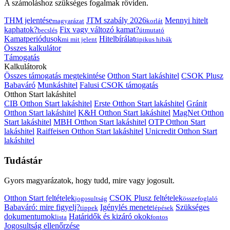
A számoláshoz szükséges fogalmak röviden.
THM jelentése
JTM szabály 2026
Mennyi hitelt
magyarázat
korlát
kaphatok?
Fix vagy változó kamat?
becslés
útmutató
Kamatperiódusok
Hitelbírálat
mi mit jelent
tipikus hibák
Összes kalkulátor
Támogatás
Kalkulátorok
Összes támogatás megtekintése
Otthon Start lakáshitel
CSOK Plusz
Babaváró
Munkáshitel
Falusi CSOK támogatás
Otthon Start lakáshitel
CIB Otthon Start lakáshitel
Erste Otthon Start lakáshitel
Gránit
Otthon Start lakáshitel
K&H Otthon Start lakáshitel
MagNet Otthon
Start lakáshitel
MBH Otthon Start lakáshitel
OTP Otthon Start
lakáshitel
Raiffeisen Otthon Start lakáshitel
Unicredit Otthon Start
lakáshitel
Tudástár
Gyors magyarázatok, hogy tudd, mire vagy jogosult.
Otthon Start feltételek
CSOK Plusz feltételek
jogosultság
összefoglaló
Babaváró: mire figyelj?
Igénylés menete
Szükséges
tippek
lépések
dokumentumok
Határidők és kizáró okok
lista
fontos
Jogosultság ellenőrzése