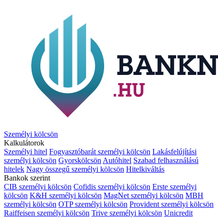
Személyi kölcsön
Kalkulátorok
Személyi hitel
Fogyasztóbarát személyi kölcsön
Lakásfelújítási
személyi kölcsön
Gyorskölcsön
Autóhitel
Szabad felhasználású
hitelek
Nagy összegű személyi kölcsön
Hitelkiváltás
Bankok szerint
CIB személyi kölcsön
Cofidis személyi kölcsön
Erste személyi
kölcsön
K&H személyi kölcsön
MagNet személyi kölcsön
MBH
személyi kölcsön
OTP személyi kölcsön
Provident személyi kölcsön
Raiffeisen személyi kölcsön
Trive személyi kölcsön
Unicredit