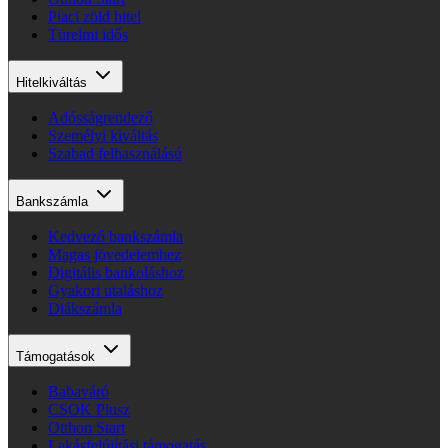
Piaci zöld hitel
Türelmi idős
Hitelkiváltás
Adósságrendező
Személyi kiváltás
Szabad felhasználású
Bankszámla
Kedvező bankszámla
Magas jövedelemhez
Digitális bankoláshoz
Gyakori utaláshoz
Diákszámla
Támogatások
Babaváró
CSOK Plusz
Otthon Start
Lakásfelújítási támogatás