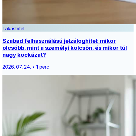
Lakáshitel
Szabad felhasználású jelzáloghitel: mikor
olcsóbb, mint a személyi kölcsön, és mikor túl
nagy kockázat?
2026. 07. 24. • 1 perc