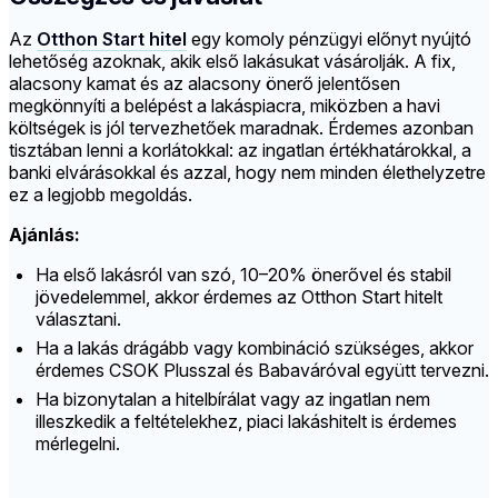
Az
Otthon Start hitel
egy komoly pénzügyi előnyt nyújtó
lehetőség azoknak, akik első lakásukat vásárolják. A fix,
alacsony kamat és az alacsony önerő jelentősen
megkönnyíti a belépést a lakáspiacra, miközben a havi
költségek is jól tervezhetőek maradnak. Érdemes azonban
tisztában lenni a korlátokkal: az ingatlan értékhatárokkal, a
banki elvárásokkal és azzal, hogy nem minden élethelyzetre
ez a legjobb megoldás.
Ajánlás:
Ha első lakásról van szó, 10–20% önerővel és stabil
jövedelemmel, akkor érdemes az Otthon Start hitelt
választani.
Ha a lakás drágább vagy kombináció szükséges, akkor
érdemes CSOK Plusszal és Babaváróval együtt tervezni.
Ha bizonytalan a hitelbírálat vagy az ingatlan nem
illeszkedik a feltételekhez, piaci lakáshitelt is érdemes
mérlegelni.