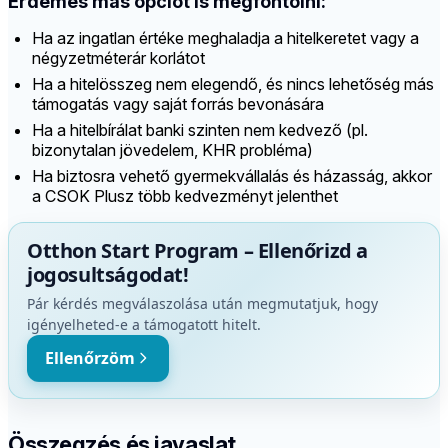
Érdemes más opciót is megfontolni:
Ha az ingatlan értéke meghaladja a hitelkeretet vagy a
négyzetméterár korlátot
Ha a hitelösszeg nem elegendő, és nincs lehetőség más
támogatás vagy saját forrás bevonására
Ha a hitelbírálat banki szinten nem kedvező (pl.
bizonytalan jövedelem, KHR probléma)
Ha biztosra vehető gyermekvállalás és házasság, akkor
a CSOK Plusz több kedvezményt jelenthet
Otthon Start Program – Ellenőrizd a
jogosultságodat!
Pár kérdés megválaszolása után megmutatjuk, hogy
igényelheted-e a támogatott hitelt.
Ellenőrzöm
Összegzés és javaslat