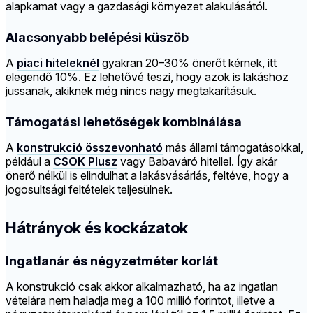
alapkamat vagy a gazdasági környezet alakulásától.
Alacsonyabb belépési küszöb
A
piaci hiteleknél
gyakran 20–30% önerőt kérnek, itt
elegendő 10%. Ez lehetővé teszi, hogy azok is lakáshoz
jussanak, akiknek még nincs nagy megtakarításuk.
Támogatási lehetőségek kombinálása
A
konstrukció összevonható
más állami támogatásokkal,
például a
CSOK Plusz
vagy Babaváró hitellel. Így akár
önerő nélkül is elindulhat a lakásvásárlás, feltéve, hogy a
jogosultsági feltételek teljesülnek.
Hátrányok és kockázatok
Ingatlanár és négyzetméter korlát
A konstrukció csak akkor alkalmazható, ha az ingatlan
vételára nem haladja meg a 100 millió forintot, illetve a