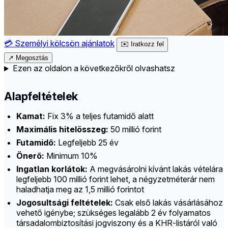
💳
Személyi kölcsön ajánlatok
✉️
Iratkozz fel
↗
Megosztás
Ezen az oldalon a következőkről olvashatsz
Alapfeltételek
Kamat:
Fix 3% a teljes futamidő alatt
Maximális hitelösszeg:
50 millió forint
Futamidő:
Legfeljebb 25 év
Önerő:
Minimum 10%
Ingatlan korlátok:
A megvásárolni kívánt lakás vételára
legfeljebb 100 millió forint lehet, a négyzetméterár nem
haladhatja meg az 1,5 millió forintot
Jogosultsági feltételek:
Csak első lakás vásárlásához
vehető igénybe; szükséges legalább 2 év folyamatos
társadalombiztosítási jogviszony és a KHR-listáról való