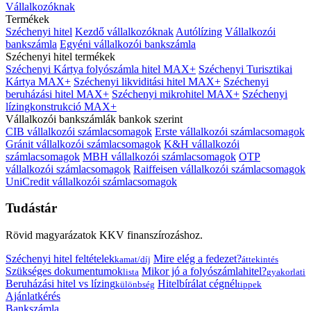
Vállalkozóknak
Termékek
Széchenyi hitel
Kezdő vállalkozóknak
Autólízing
Vállalkozói
bankszámla
Egyéni vállalkozói bankszámla
Széchenyi hitel termékek
Széchenyi Kártya folyószámla hitel MAX+
Széchenyi Turisztikai
Kártya MAX+
Széchenyi likviditási hitel MAX+
Széchenyi
beruházási hitel MAX+
Széchenyi mikrohitel MAX+
Széchenyi
lízingkonstrukció MAX+
Vállalkozói bankszámlák bankok szerint
CIB vállalkozói számlacsomagok
Erste vállalkozói számlacsomagok
Gránit vállalkozói számlacsomagok
K&H vállalkozói
számlacsomagok
MBH vállalkozói számlacsomagok
OTP
vállalkozói számlacsomagok
Raiffeisen vállalkozói számlacsomagok
UniCredit vállalkozói számlacsomagok
Tudástár
Rövid magyarázatok KKV finanszírozáshoz.
Széchenyi hitel feltételek
Mire elég a fedezet?
kamat/díj
áttekintés
Szükséges dokumentumok
Mikor jó a folyószámlahitel?
lista
gyakorlati
Beruházási hitel vs lízing
Hitelbírálat cégnél
különbség
tippek
Ajánlatkérés
Bankszámla