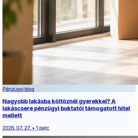
Pénzügyi blog
Nagyobb lakásba költöznél gyerekkel? A
lakáscsere pénzügyi buktatói támogatott hitel
mellett
2026. 07. 27. • 1 perc