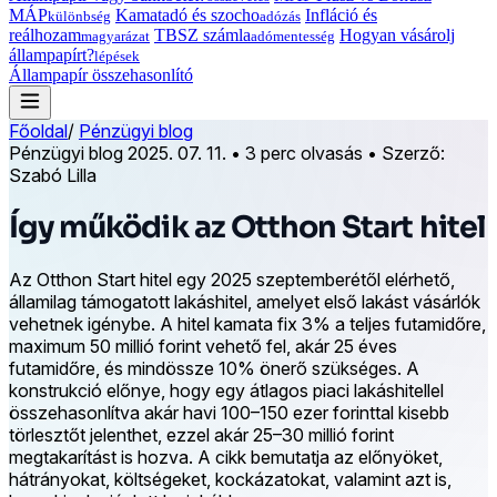
MÁP
Kamatadó és szocho
Infláció és
különbség
adózás
reálhozam
TBSZ számla
Hogyan vásárolj
magyarázat
adómentesség
állampapírt?
lépések
Állampapír összehasonlító
Főoldal
/
Pénzügyi blog
Pénzügyi blog
2025. 07. 11.
•
3 perc olvasás
•
Szerző:
Szabó Lilla
Így működik az Otthon Start hitel
Az Otthon Start hitel egy 2025 szeptemberétől elérhető,
államilag támogatott lakáshitel, amelyet első lakást vásárlók
vehetnek igénybe. A hitel kamata fix 3% a teljes futamidőre,
maximum 50 millió forint vehető fel, akár 25 éves
futamidőre, és mindössze 10% önerő szükséges. A
konstrukció előnye, hogy egy átlagos piaci lakáshitellel
összehasonlítva akár havi 100–150 ezer forinttal kisebb
törlesztőt jelenthet, ezzel akár 25–30 millió forint
megtakarítást is hozva. A cikk bemutatja az előnyöket,
hátrányokat, költségeket, kockázatokat, valamint azt is,