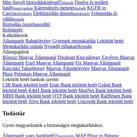
Mire figyelj biztosításkötésnél?
Önrész és területi
alapok
hatály
Kárrendezés menete
KGFB vs
magyarázat
lépések
Casco
Életbiztosítás típusok
Felmondás és
különbség
áttekintés
váltás
tippek
Biztosítás összehasonlító
Befektetés
Kalkulátorok
Állampapír
Babakötvény
Gyermek megtakarítás
Lekötött betét
Megtakarítási számla
Nyugdíj előtakarékosság
Állampapírok
Bónusz Magyar Állampapír
Diszkont Kincstárjegy
Egyéves Magyar
Állampapír
Euró Magyar Állampapír
Fix Magyar Állampapír
Kincstári Takarékjegy
Magyar Államkötvény
Magyar Állampapír
Plusz
Prémium Magyar Állampapír
Lekötött betét bankok szerint
CIB Bank lekötött betét
Erste Bank lekötött betét
Gránit Bank
lekötött betét
K&H Bank lekötött betét
MagNet Bank lekötött betét
MBH Bank lekötött betét
OTP Bank lekötött betét
Raiffeisen Bank
lekötött betét
Trive Bank lekötött betét
Unicredit Bank lekötött betét
Tudástár
Gyors magyarázatok a biztonságos megtakarításhoz.
Állampapír vagy bankbetét?
MÁP Plusz vs Bónusz
összevetés