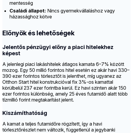
mentesség
Családi állapot:
Nincs gyermekvállaláshoz vagy
házassághoz kötve
Előnyök és lehetőségek
Jelentős pénzügyi előny a piaci hitelekhez
képest
A jelenlegi piaci lakáshitelek átlagos kamata 6–7% között
mozog. Egy 50 millió forintos hitel esetén ez akár havi 330–
390 ezer forintos törlesztőt is jelenthet, míg ugyanez az
Otthon Start hitel konstrukcióval fix 3%-os kamattal
körülbelül 237 ezer forintba kerül. Ez havi szinten akár 150
ezer forintos különbség, amely 25 éves futamidő alatt több
tízmillió forint megtakarítást jelent.
Kiszámíthatóság
A kamat a teljes futamidőre rögzített, így a havi
törlesztőrészlet nem változik, függetlenül a jegybanki