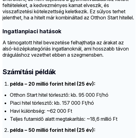
feltételeket, a kedvezményes kamat elveszik, és
visszafizetési kötelezettség keletkezik. Ez súlyos terhet
jelenthet, ha a hitelt már kombináltad az Otthon Start hitellel.
Ingatlanpiaci hatások
A támogatott hitel bevezetése felhajthatja az árakat az
alsó-középkategóriás ingatlanoknál, ami hosszabb távon
dráguláshoz vezethet ebben a szegmensben.
Számítási példák
példa – 20 millió forint hitel (25 év):
Otthon Start hitel törlesztő: kb. 95 000 Ft/hó
Piaci hitel törlesztő: kb. 157 000 Ft/hó
Havi különbség: ~62 000 Ft
Teljes futamidő alatt megtakarítás: ~18,6 millió Ft
példa – 50 millió forint hitel (25 év):