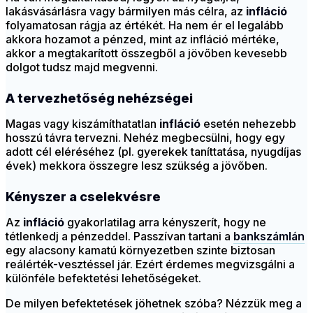
lakásvásárlásra vagy bármilyen más célra, az
infláció
folyamatosan rágja az értékét. Ha nem ér el legalább
akkora hozamot a pénzed, mint az infláció mértéke,
akkor a megtakarított összegből a jövőben kevesebb
dolgot tudsz majd megvenni.
A tervezhetőség nehézségei
Magas vagy kiszámíthatatlan
infláció
esetén nehezebb
hosszú távra tervezni. Nehéz megbecsülni, hogy egy
adott cél eléréséhez (pl. gyerekek taníttatása, nyugdíjas
évek) mekkora összegre lesz szükség a jövőben.
Kényszer a cselekvésre
Az
infláció
gyakorlatilag arra kényszerít, hogy ne
tétlenkedj a pénzeddel. Passzívan tartani a
bankszámlán
egy alacsony kamatú környezetben szinte biztosan
reálérték-vesztéssel jár. Ezért érdemes megvizsgálni a
különféle befektetési lehetőségeket.
De milyen befektetések jöhetnek szóba? Nézzük meg a