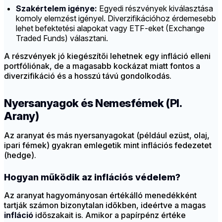
Szakértelem igénye:
Egyedi részvények kiválasztása
komoly elemzést igényel. Diverzifikációhoz érdemesebb
lehet befektetési alapokat vagy ETF-eket (Exchange
Traded Funds) választani.
A részvények jó kiegészítői lehetnek egy infláció elleni
portfóliónak, de a magasabb kockázat miatt fontos a
diverzifikáció és a hosszú távú gondolkodás.
Nyersanyagok és Nemesfémek (Pl.
Arany)
Az aranyat és más nyersanyagokat (például ezüst, olaj,
ipari fémek) gyakran emlegetik mint inflációs fedezetet
(hedge).
Hogyan működik az inflációs védelem?
Az aranyat hagyományosan értékálló menedékként
tartják számon bizonytalan időkben, ideértve a magas
infláció
időszakait is. Amikor a papírpénz értéke