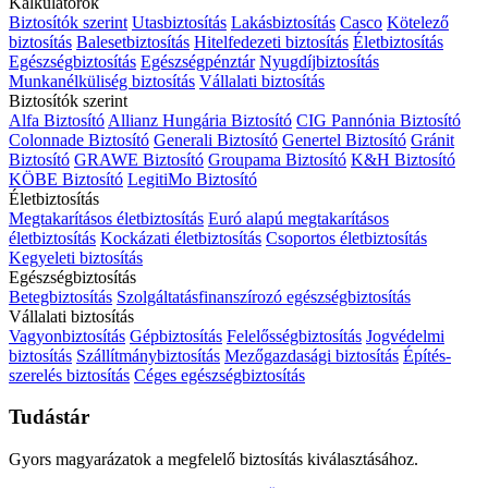
Kalkulátorok
Biztosítók szerint
Utasbiztosítás
Lakásbiztosítás
Casco
Kötelező
biztosítás
Balesetbiztosítás
Hitelfedezeti biztosítás
Életbiztosítás
Egészségbiztosítás
Egészségpénztár
Nyugdíjbiztosítás
Munkanélküliség biztosítás
Vállalati biztosítás
Biztosítók szerint
Alfa Biztosító
Allianz Hungária Biztosító
CIG Pannónia Biztosító
Colonnade Biztosító
Generali Biztosító
Genertel Biztosító
Gránit
Biztosító
GRAWE Biztosító
Groupama Biztosító
K&H Biztosító
KÖBE Biztosító
LegitiMo Biztosító
Életbiztosítás
Megtakarításos életbiztosítás
Euró alapú megtakarításos
életbiztosítás
Kockázati életbiztosítás
Csoportos életbiztosítás
Kegyeleti biztosítás
Egészségbiztosítás
Betegbiztosítás
Szolgáltatásfinanszírozó egészségbiztosítás
Vállalati biztosítás
Vagyonbiztosítás
Gépbiztosítás
Felelősségbiztosítás
Jogvédelmi
biztosítás
Szállítmánybiztosítás
Mezőgazdasági biztosítás
Építés-
szerelés biztosítás
Céges egészségbiztosítás
Tudástár
Gyors magyarázatok a megfelelő biztosítás kiválasztásához.