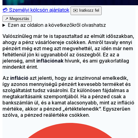
💳
Személyi kölcsön ajánlatok
✉️
Iratkozz fel
↗
Megosztás
Ezen az oldalon a következőkről olvashatsz
Valószínűleg már te is tapasztaltad az elmúlt időszakban,
ahogy a pénz vásárlóereje csökken. Amiről tavaly ennyi
pénzért még ezt meg azt megvehettél, az idén már nem
feltétlenül jön ki ugyanabból az összegből. Ez az a
jelenség, amit
inflációnak
hívunk, és ami gyakorlatilag
mindenkit érint.
Az
infláció
azt jelenti, hogy az árszínvonal emelkedik,
így azonos mennyiségű pénzért kevesebb terméket és
szolgáltatást tudsz vásárolni. Ez különösen fájdalmas a
megtakarításaink szempontjából. Ha a pénzed csak a
bankszámlán ül, és a kamat alacsonyabb, mint az infláció
mértéke, akkor a pénzed „értéktelenedik”. Egyszerűen
szólva, a pénzed reálértéke csökken.