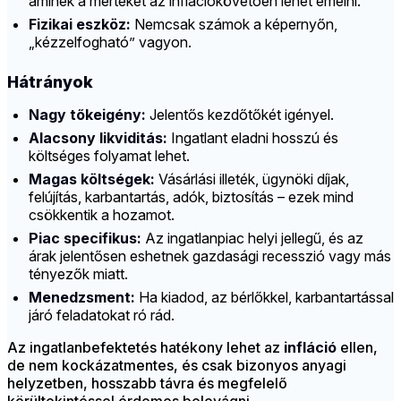
aminek a mértékét az inflációkövetően lehet emelni.
Fizikai eszköz:
Nemcsak számok a képernyőn,
„kézzelfogható” vagyon.
Hátrányok
Nagy tőkeigény:
Jelentős kezdőtőkét igényel.
Alacsony likviditás:
Ingatlant eladni hosszú és
költséges folyamat lehet.
Magas költségek:
Vásárlási illeték, ügynöki díjak,
felújítás, karbantartás, adók, biztosítás – ezek mind
csökkentik a hozamot.
Piac specifikus:
Az ingatlanpiac helyi jellegű, és az
árak jelentősen eshetnek gazdasági recesszió vagy más
tényezők miatt.
Menedzsment:
Ha kiadod, az bérlőkkel, karbantartással
járó feladatokat ró rád.
Az ingatlanbefektetés hatékony lehet az
infláció
ellen,
de nem kockázatmentes, és csak bizonyos anyagi
helyzetben, hosszabb távra és megfelelő