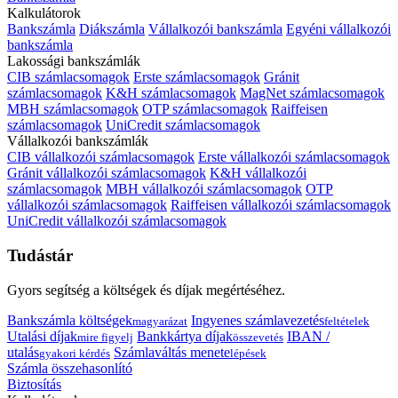
Kalkulátorok
Bankszámla
Diákszámla
Vállalkozói bankszámla
Egyéni vállalkozói
bankszámla
Lakossági bankszámlák
CIB számlacsomagok
Erste számlacsomagok
Gránit
számlacsomagok
K&H számlacsomagok
MagNet számlacsomagok
MBH számlacsomagok
OTP számlacsomagok
Raiffeisen
számlacsomagok
UniCredit számlacsomagok
Vállalkozói bankszámlák
CIB vállalkozói számlacsomagok
Erste vállalkozói számlacsomagok
Gránit vállalkozói számlacsomagok
K&H vállalkozói
számlacsomagok
MBH vállalkozói számlacsomagok
OTP
vállalkozói számlacsomagok
Raiffeisen vállalkozói számlacsomagok
UniCredit vállalkozói számlacsomagok
Tudástár
Gyors segítség a költségek és díjak megértéséhez.
Bankszámla költségek
Ingyenes számlavezetés
magyarázat
feltételek
Utalási díjak
Bankkártya díjak
IBAN /
mire figyelj
összevetés
utalás
Számlaváltás menete
gyakori kérdés
lépések
Számla összehasonlító
Biztosítás