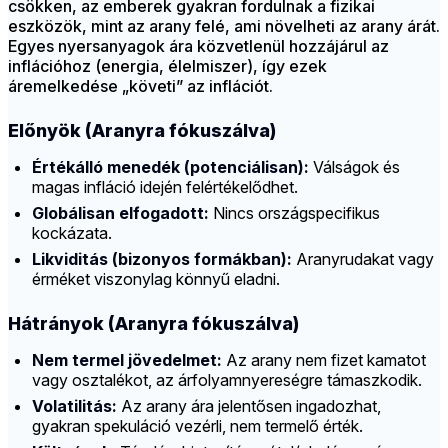
csökken, az emberek gyakran fordulnak a fizikai
eszközök, mint az arany felé, ami növelheti az arany árát.
Egyes nyersanyagok ára közvetlenül hozzájárul az
inflációhoz (energia, élelmiszer), így ezek
áremelkedése „követi” az inflációt.
Előnyök (Aranyra fókuszálva)
Értékálló menedék (potenciálisan):
Válságok és
magas infláció idején felértékelődhet.
Globálisan elfogadott:
Nincs országspecifikus
kockázata.
Likviditás (bizonyos formákban):
Aranyrudakat vagy
érméket viszonylag könnyű eladni.
Hátrányok (Aranyra fókuszálva)
Nem termel jövedelmet:
Az arany nem fizet kamatot
vagy osztalékot, az árfolyamnyereségre támaszkodik.
Volatilitás:
Az arany ára jelentősen ingadozhat,
gyakran spekuláció vezérli, nem termelő érték.