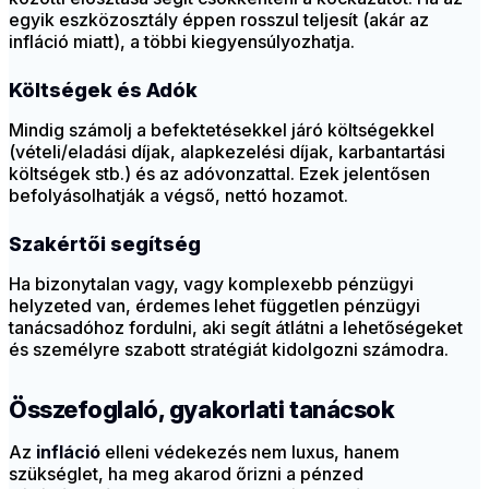
egyik eszközosztály éppen rosszul teljesít (akár az
infláció miatt), a többi kiegyensúlyozhatja.
Költségek és Adók
Mindig számolj a befektetésekkel járó költségekkel
(vételi/eladási díjak, alapkezelési díjak, karbantartási
költségek stb.) és az adóvonzattal. Ezek jelentősen
befolyásolhatják a végső, nettó hozamot.
Szakértői segítség
Ha bizonytalan vagy, vagy komplexebb pénzügyi
helyzeted van, érdemes lehet független pénzügyi
tanácsadóhoz fordulni, aki segít átlátni a lehetőségeket
és személyre szabott stratégiát kidolgozni számodra.
Összefoglaló, gyakorlati tanácsok
Az
infláció
elleni védekezés nem luxus, hanem
szükséglet, ha meg akarod őrizni a pénzed