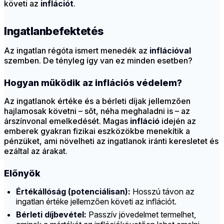
követi az
inflációt
.
Ingatlanbefektetés
Az ingatlan régóta ismert menedék az
inflációval
szemben. De tényleg így van ez minden esetben?
Hogyan működik az inflációs védelem?
Az ingatlanok értéke és a bérleti díjak jellemzően
hajlamosak követni – sőt, néha meghaladni is – az
árszínvonal emelkedését. Magas
infláció
idején az
emberek gyakran fizikai eszközökbe menekítik a
pénzüket, ami növelheti az ingatlanok iránti keresletet és
ezáltal az árakat.
Előnyök
Értékállóság (potenciálisan):
Hosszú távon az
ingatlan értéke jellemzően követi az inflációt.
Bérleti díjbevétel:
Passzív jövedelmet termelhet,