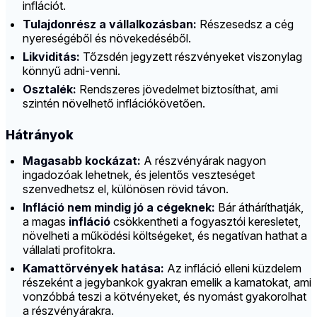
inflációt.
Tulajdonrész a vállalkozásban:
Részesedsz a cég
nyereségéből és növekedéséből.
Likviditás:
Tőzsdén jegyzett részvényeket viszonylag
könnyű adni-venni.
Osztalék:
Rendszeres jövedelmet biztosíthat, ami
szintén növelhető inflációkövetően.
Hátrányok
Magasabb kockázat:
A részvényárak nagyon
ingadozóak lehetnek, és jelentős veszteséget
szenvedhetsz el, különösen rövid távon.
Infláció nem mindig jó a cégeknek:
Bár átháríthatják,
a magas
infláció
csökkentheti a fogyasztói keresletet,
növelheti a működési költségeket, és negatívan hathat a
vállalati profitokra.
Kamattörvények hatása:
Az infláció elleni küzdelem
részeként a jegybankok gyakran emelik a kamatokat, ami
vonzóbbá teszi a kötvényeket, és nyomást gyakorolhat
a részvényárakra.