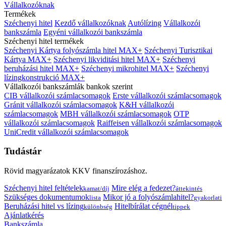
Vállalkozóknak
Termékek
Széchenyi hitel
Kezdő vállalkozóknak
Autólízing
Vállalkozói
bankszámla
Egyéni vállalkozói bankszámla
Széchenyi hitel termékek
Széchenyi Kártya folyószámla hitel MAX+
Széchenyi Turisztikai
Kártya MAX+
Széchenyi likviditási hitel MAX+
Széchenyi
beruházási hitel MAX+
Széchenyi mikrohitel MAX+
Széchenyi
lízingkonstrukció MAX+
Vállalkozói bankszámlák bankok szerint
CIB vállalkozói számlacsomagok
Erste vállalkozói számlacsomagok
Gránit vállalkozói számlacsomagok
K&H vállalkozói
számlacsomagok
MBH vállalkozói számlacsomagok
OTP
vállalkozói számlacsomagok
Raiffeisen vállalkozói számlacsomagok
UniCredit vállalkozói számlacsomagok
Tudástár
Rövid magyarázatok KKV finanszírozáshoz.
Széchenyi hitel feltételek
Mire elég a fedezet?
kamat/díj
áttekintés
Szükséges dokumentumok
Mikor jó a folyószámlahitel?
lista
gyakorlati
Beruházási hitel vs lízing
Hitelbírálat cégnél
különbség
tippek
Ajánlatkérés
Bankszámla