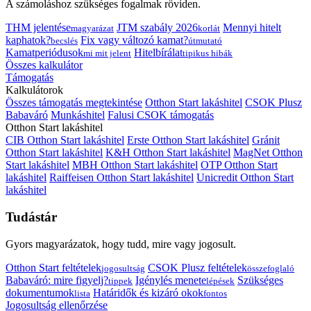
A számoláshoz szükséges fogalmak röviden.
THM jelentése
JTM szabály 2026
Mennyi hitelt
magyarázat
korlát
kaphatok?
Fix vagy változó kamat?
becslés
útmutató
Kamatperiódusok
Hitelbírálat
mi mit jelent
tipikus hibák
Összes kalkulátor
Támogatás
Kalkulátorok
Összes támogatás megtekintése
Otthon Start lakáshitel
CSOK Plusz
Babaváró
Munkáshitel
Falusi CSOK támogatás
Otthon Start lakáshitel
CIB Otthon Start lakáshitel
Erste Otthon Start lakáshitel
Gránit
Otthon Start lakáshitel
K&H Otthon Start lakáshitel
MagNet Otthon
Start lakáshitel
MBH Otthon Start lakáshitel
OTP Otthon Start
lakáshitel
Raiffeisen Otthon Start lakáshitel
Unicredit Otthon Start
lakáshitel
Tudástár
Gyors magyarázatok, hogy tudd, mire vagy jogosult.
Otthon Start feltételek
CSOK Plusz feltételek
jogosultság
összefoglaló
Babaváró: mire figyelj?
Igénylés menete
Szükséges
tippek
lépések
dokumentumok
Határidők és kizáró okok
lista
fontos
Jogosultság ellenőrzése