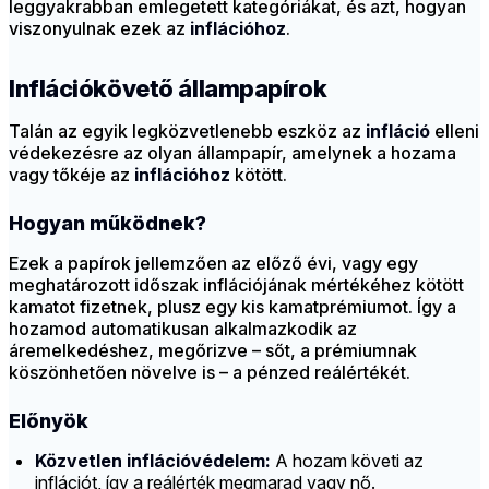
leggyakrabban emlegetett kategóriákat, és azt, hogyan
viszonyulnak ezek az
inflációhoz
.
Inflációkövető állampapírok
Talán az egyik legközvetlenebb eszköz az
infláció
elleni
védekezésre az olyan állampapír, amelynek a hozama
vagy tőkéje az
inflációhoz
kötött.
Hogyan működnek?
Ezek a papírok jellemzően az előző évi, vagy egy
meghatározott időszak inflációjának mértékéhez kötött
kamatot fizetnek, plusz egy kis kamatprémiumot. Így a
hozamod automatikusan alkalmazkodik az
áremelkedéshez, megőrizve – sőt, a prémiumnak
köszönhetően növelve is – a pénzed reálértékét.
Előnyök
Közvetlen inflációvédelem:
A hozam követi az
inflációt, így a reálérték megmarad vagy nő.