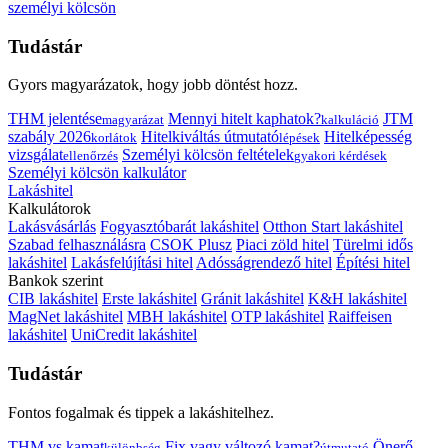
személyi kölcsön
Tudástár
Gyors magyarázatok, hogy jobb döntést hozz.
THM jelentése
Mennyi hitelt kaphatok?
JTM
magyarázat
kalkuláció
szabály 2026
Hitelkiváltás útmutató
Hitelképesség
korlátok
lépések
vizsgálat
Személyi kölcsön feltételek
ellenőrzés
gyakori kérdések
Személyi kölcsön kalkulátor
Lakáshitel
Kalkulátorok
Lakásvásárlás
Fogyasztóbarát lakáshitel
Otthon Start lakáshitel
Szabad felhasználásra
CSOK Plusz
Piaci zöld hitel
Türelmi idős
lakáshitel
Lakásfelújítási hitel
Adósságrendező hitel
Építési hitel
Bankok szerint
CIB lakáshitel
Erste lakáshitel
Gránit lakáshitel
K&H lakáshitel
MagNet lakáshitel
MBH lakáshitel
OTP lakáshitel
Raiffeisen
lakáshitel
UniCredit lakáshitel
Tudástár
Fontos fogalmak és tippek a lakáshitelhez.
THM vs kamat
Fix vagy változó kamat?
Önerő
különbség
útmutató