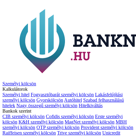
Személyi kölcsön
Kalkulátorok
Személyi hitel
Fogyasztóbarát személyi kölcsön
Lakásfelújítási
személyi kölcsön
Gyorskölcsön
Autóhitel
Szabad felhasználású
hitelek
Nagy összegű személyi kölcsön
Hitelkiváltás
Bankok szerint
CIB személyi kölcsön
Cofidis személyi kölcsön
Erste személyi
kölcsön
K&H személyi kölcsön
MagNet személyi kölcsön
MBH
személyi kölcsön
OTP személyi kölcsön
Provident személyi kölcsön
Raiffeisen személyi kölcsön
Trive személyi kölcsön
Unicredit