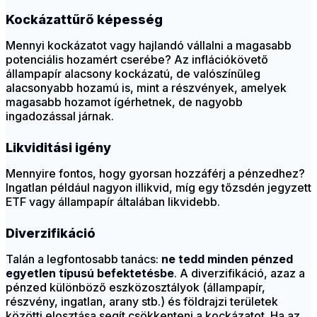
Kockázattűrő képesség
Mennyi kockázatot vagy hajlandó vállalni a magasabb
potenciális hozamért cserébe? Az inflációkövető
állampapír alacsony kockázatú, de valószínűleg
alacsonyabb hozamú is, mint a részvények, amelyek
magasabb hozamot ígérhetnek, de nagyobb
ingadozással járnak.
Likviditási igény
Mennyire fontos, hogy gyorsan hozzáférj a pénzedhez?
Ingatlan például nagyon illikvid, míg egy tőzsdén jegyzett
ETF vagy állampapír általában likvidebb.
Diverzifikáció
Talán a legfontosabb tanács:
ne tedd minden pénzed
egyetlen típusú befektetésbe
. A diverzifikáció, azaz a
pénzed különböző eszközosztályok (állampapír,
részvény, ingatlan, arany stb.) és földrajzi területek
közötti elosztása segít csökkenteni a kockázatot. Ha az