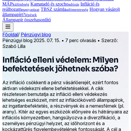
MÁP
Kamatadó és szocho
Infláció és
különbség
adózás
reálhozam
TBSZ számla
Hogyan vásárolj
magyarázat
adómentesség
állampapírt?
lépések
Állampapír összehasonlító
Főoldal
/
Pénzügyi blog
Pénzügyi blog
2025. 07. 15.
•
7 perc olvasás
•
Szerző:
Szabó Lilla
Infláció elleni védelem: Milyen
befektetések jöhetnek szóba?
Az infláció csökkenti a pénz vásárlóerejét, ezért fontos
aktívan védekezni ellene befektetésekkel. A cikk
részletesen bemutatja az infláció elleni védekezés
lehetséges eszközeit, mint az inflációkövető állampapírok,
az ingatlanbefektetés, a részvények és a nemesfémek (pl.
arany). Kitér az egyes eszközök előnyeire és hátrányaira az
inflációs környezetben, hangsúlyozva a diverzifikáció, a
személyes pénzügyi helyzet, az időhorizont és a
kockázattűrés figyelembevételének fontosságát. A cél a