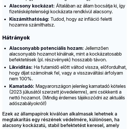
Alacsony kockázat:
Általában az állam bocsátja ki, így
fizetésképtelenségi kockázata rendkívül alacsony.
Kiszámíthatóság:
Tudod, hogy az infláció feletti
hozamra számíthatsz.
Hátrányok
Alacsonyabb potenciális hozam:
Jellemzően
alacsonyabb hozamot kínálnak, mint a kockázatosabb
befektetések (pl. részvények) hosszabb távon.
Likviditás:
Ha futamidő előtt váltod vissza, előfordulhat,
hogy díjat számolnak fel, vagy a visszaváltási árfolyam
nem 100%.
Kamatadó:
Magyarországon jelenleg kamatadó köteles
(2023 júliusától szerzett jövedelemre), ami csökkenti a
nettó hozamot. (Mindig érdemes tájékozódni az aktuális
adószabályokról!)
Ezek az állampapírok kiválóan alkalmasak lehetnek a
megtakarítás egy részének védelmére, különösen, ha
alacsony kockázatú, stabil befektetést keresel, amely