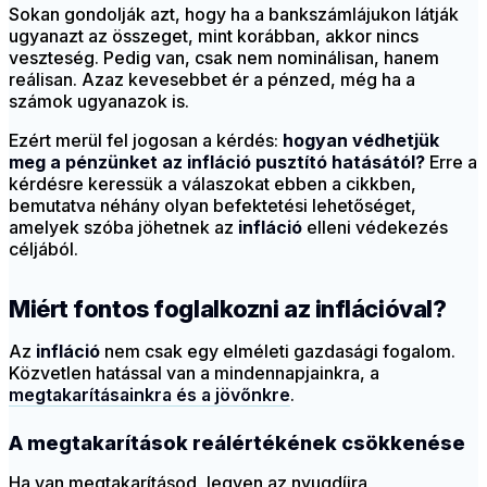
Sokan gondolják azt, hogy ha a bankszámlájukon látják
ugyanazt az összeget, mint korábban, akkor nincs
veszteség. Pedig van, csak nem nominálisan, hanem
reálisan. Azaz kevesebbet ér a pénzed, még ha a
számok ugyanazok is.
Ezért merül fel jogosan a kérdés:
hogyan védhetjük
meg a pénzünket az infláció pusztító hatásától?
Erre a
kérdésre keressük a válaszokat ebben a cikkben,
bemutatva néhány olyan befektetési lehetőséget,
amelyek szóba jöhetnek az
infláció
elleni védekezés
céljából.
Miért fontos foglalkozni az inflációval?
Az
infláció
nem csak egy elméleti gazdasági fogalom.
Közvetlen hatással van a mindennapjainkra, a
megtakarításainkra és a jövőnkre
.
A megtakarítások reálértékének csökkenése
Ha van megtakarításod, legyen az nyugdíjra,