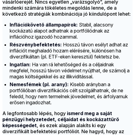
vásárlóerejét. Nincs egyetlen „varázsgolyó”, amely
mindenki számára tökéletes megoldás lenne, de a
következő stratégiák kombinációja jó kiindulópont lehet:
Inflációkövető állampapírok:
Stabil, alacsony
kockázatú alapot adhatnak a portfóliódnak az
inflációhoz igazodó hozammal.
Részvénybefektetés:
Hosszú távon esélyt adhat az
inflációt meghaladó hozam elérésére, különösen ha
diverzifikáltan (pl. ETF-eken keresztül) fektetsz be.
Ingatlan:
Ha van rá lehetőséged és a céljaidnak
megfelel, hosszú távon védelmet nyújthat, de számolj a
magas költségekkel és az illikviditással.
Nemesfémek (pl. arany):
Kisebb arányban a
portfólióban diverzifikációs célt szolgálhatnak, de ne
feledd, hogy nem termelnek jövedelmet, és árfolyamuk
erősen ingadozhat.
A legfontosabb lépés, hogy
ismerd meg a saját
pénzügyi helyzetedet, céljaidat és kockázattűrő
képességedet
, és ezek alapján alakíts ki egy
diverzifikált befektetési portfóliót. Ne hagyd, hogy az