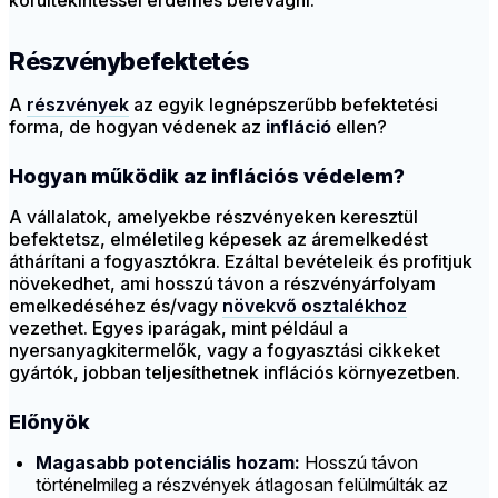
körültekintéssel érdemes belevágni.
Részvénybefektetés
A
részvények
az egyik legnépszerűbb befektetési
forma, de hogyan védenek az
infláció
ellen?
Hogyan működik az inflációs védelem?
A vállalatok, amelyekbe részvényeken keresztül
befektetsz, elméletileg képesek az áremelkedést
áthárítani a fogyasztókra. Ezáltal bevételeik és profitjuk
növekedhet, ami hosszú távon a részvényárfolyam
emelkedéséhez és/vagy
növekvő osztalékhoz
vezethet. Egyes iparágak, mint például a
nyersanyagkitermelők, vagy a fogyasztási cikkeket
gyártók, jobban teljesíthetnek inflációs környezetben.
Előnyök
Magasabb potenciális hozam:
Hosszú távon
történelmileg a részvények átlagosan felülmúlták az