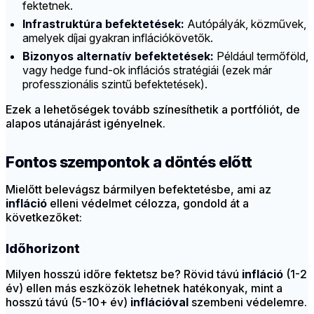
fektetnek.
Infrastruktúra befektetések:
Autópályák, közművek,
amelyek díjai gyakran inflációkövetők.
Bizonyos alternatív befektetések:
Például termőföld,
vagy hedge fund-ok inflációs stratégiái (ezek már
professzionális szintű befektetések).
Ezek a lehetőségek tovább színesíthetik a portfóliót, de
alapos utánajárást igényelnek.
Fontos szempontok a döntés előtt
Mielőtt belevágsz bármilyen befektetésbe, ami az
infláció
elleni védelmet célozza, gondold át a
következőket:
Időhorizont
Milyen hosszú időre fektetsz be? Rövid távú
infláció
(1-2
év) ellen más eszközök lehetnek hatékonyak, mint a
hosszú távú (5-10+ év)
inflációval
szembeni védelemre.