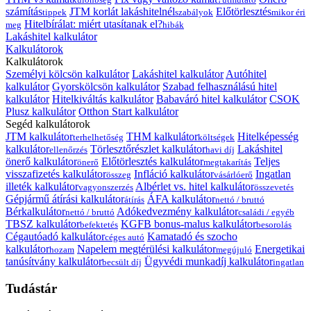
számítás
JTM korlát lakáshitelnél
Előtörlesztés
tippek
szabályok
mikor éri
Hitelbírálat: miért utasítanak el?
meg
hibák
Lakáshitel kalkulátor
Kalkulátorok
Kalkulátorok
Személyi kölcsön kalkulátor
Lakáshitel kalkulátor
Autóhitel
kalkulátor
Gyorskölcsön kalkulátor
Szabad felhasználású hitel
kalkulátor
Hitelkiváltás kalkulátor
Babaváró hitel kalkulátor
CSOK
Plusz kalkulátor
Otthon Start kalkulátor
Segéd kalkulátorok
JTM kalkulátor
THM kalkulátor
Hitelképesség
terhelhetőség
költségek
kalkulátor
Törlesztőrészlet kalkulátor
Lakáshitel
ellenőrzés
havi díj
önerő kalkulátor
Előtörlesztés kalkulátor
Teljes
önerő
megtakarítás
visszafizetés kalkulátor
Infláció kalkulátor
Ingatlan
összeg
vásárlóerő
illeték kalkulátor
Albérlet vs. hitel kalkulátor
vagyonszerzés
összevetés
Gépjármű átírási kalkulátor
ÁFA kalkulátor
átírás
nettó / bruttó
Bérkalkulátor
Adókedvezmény kalkulátor
nettó / bruttó
családi / egyéb
TBSZ kalkulátor
KGFB bonus-malus kalkulátor
befektetés
besorolás
Cégautóadó kalkulátor
Kamatadó és szocho
céges autó
kalkulátor
Napelem megtérülési kalkulátor
Energetikai
hozam
megújuló
tanúsítvány kalkulátor
Ügyvédi munkadíj kalkulátor
becsült díj
ingatlan
Tudástár