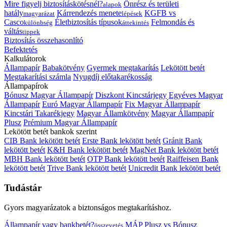
Mire figyelj biztosításkötésnél?
Önrész és területi
alapok
hatály
Kárrendezés menete
KGFB vs
magyarázat
lépések
Casco
Életbiztosítás típusok
Felmondás és
különbség
áttekintés
váltás
tippek
Biztosítás összehasonlító
Befektetés
Kalkulátorok
Állampapír
Babakötvény
Gyermek megtakarítás
Lekötött betét
Megtakarítási számla
Nyugdíj előtakarékosság
Állampapírok
Bónusz Magyar Állampapír
Diszkont Kincstárjegy
Egyéves Magyar
Állampapír
Euró Magyar Állampapír
Fix Magyar Állampapír
Kincstári Takarékjegy
Magyar Államkötvény
Magyar Állampapír
Plusz
Prémium Magyar Állampapír
Lekötött betét bankok szerint
CIB Bank lekötött betét
Erste Bank lekötött betét
Gránit Bank
lekötött betét
K&H Bank lekötött betét
MagNet Bank lekötött betét
MBH Bank lekötött betét
OTP Bank lekötött betét
Raiffeisen Bank
lekötött betét
Trive Bank lekötött betét
Unicredit Bank lekötött betét
Tudástár
Gyors magyarázatok a biztonságos megtakarításhoz.
Állampapír vagy bankbetét?
MÁP Plusz vs Bónusz
összevetés