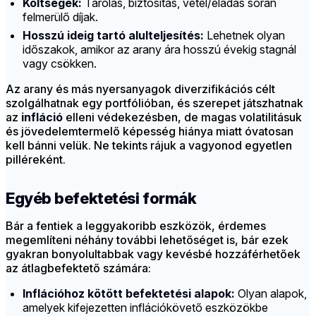
Költségek:
Tárolás, biztosítás, vétel/eladás során
felmerülő díjak.
Hosszú ideig tartó alulteljesítés:
Lehetnek olyan
időszakok, amikor az arany ára hosszú évekig stagnál
vagy csökken.
Az arany és más nyersanyagok diverzifikációs célt
szolgálhatnak egy portfólióban, és szerepet játszhatnak
az
infláció
elleni védekezésben, de magas volatilitásuk
és jövedelemtermelő képesség hiánya miatt óvatosan
kell bánni velük. Ne tekints rájuk a vagyonod egyetlen
pilléreként.
Egyéb befektetési formák
Bár a fentiek a leggyakoribb eszközök, érdemes
megemlíteni néhány további lehetőséget is, bár ezek
gyakran bonyolultabbak vagy kevésbé hozzáférhetőek
az átlagbefektető számára:
Inflációhoz kötött befektetési alapok:
Olyan alapok,
amelyek kifejezetten inflációkövető eszközökbe