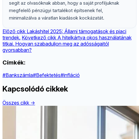
segít az olvasóknak abban, hogy a saját profiljuknak
megfelelő pénzügyi tartalékot építsenek fel,
minimalizálva a váratlan kiadások kockázatát.
Előző cikk
Lakáshitel 2025: Állami támogatások és piaci
trendek.
Következő cikk
A hitelkártya okos használatának
titkai. Hogyan szabaduljon meg az adósságaitól
gyorsabban?
Címkék:
#Bankszámla
#Befektetés
#infláció
Kapcsolódó cikkek
Összes cikk →