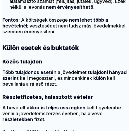
alátámasztó számlát (felújítás, jutalék, ügyvéd). Ezek
nélkül a levonás
nem érvényesíthető
.
Fontos:
A költségek összege
nem lehet több a
bevételnél
; veszteséget nem tudsz más jövedelmekkel
szemben érvényesíteni.
Külön esetek és buktatók
Közös tulajdon
Több tulajdonos esetén
a jövedelmet
tulajdoni hányad
szerint
kell megosztani, és mindenkinek
külön
kell
bevallania a rá eső részt.
Részletfizetés, halasztott vételár
A bevételt
akkor is teljes összegben
kell figyelembe
venni a jövedelemszerzés évében, ha a vevő
részletekben
fizet.