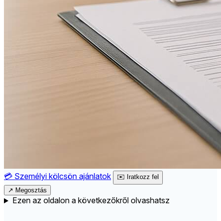
💳
Személyi kölcsön ajánlatok
✉️
Iratkozz fel
↗
Megosztás
Ezen az oldalon a következőkről olvashatsz