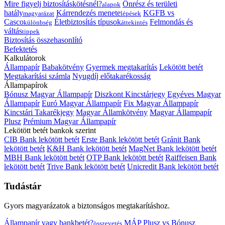
Mire figyelj biztosításkötésnél?
Önrész és területi
alapok
hatály
Kárrendezés menete
KGFB vs
magyarázat
lépések
Casco
Életbiztosítás típusok
Felmondás és
különbség
áttekintés
váltás
tippek
Biztosítás összehasonlító
Befektetés
Kalkulátorok
Állampapír
Babakötvény
Gyermek megtakarítás
Lekötött betét
Megtakarítási számla
Nyugdíj előtakarékosság
Állampapírok
Bónusz Magyar Állampapír
Diszkont Kincstárjegy
Egyéves Magyar
Állampapír
Euró Magyar Állampapír
Fix Magyar Állampapír
Kincstári Takarékjegy
Magyar Államkötvény
Magyar Állampapír
Plusz
Prémium Magyar Állampapír
Lekötött betét bankok szerint
CIB Bank lekötött betét
Erste Bank lekötött betét
Gránit Bank
lekötött betét
K&H Bank lekötött betét
MagNet Bank lekötött betét
MBH Bank lekötött betét
OTP Bank lekötött betét
Raiffeisen Bank
lekötött betét
Trive Bank lekötött betét
Unicredit Bank lekötött betét
Tudástár
Gyors magyarázatok a biztonságos megtakarításhoz.
Állampapír vagy bankbetét?
MÁP Plusz vs Bónusz
összevetés