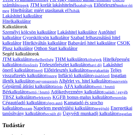
számítás
JTM korlát lakáshitelnél
Előtörlesztés
tippek
szabályok
mikor éri
Hitelbírálat: miért utasítanak el?
meg
hibák
Lakáshitel kalkulátor
Hitelkalkulátor
Kalkulátorok
Személyi kölcsön kalkulátor
Lakáshitel kalkulátor
Autóhitel
kalkulátor
Gyorskölcsön kalkulátor
Szabad felhasználású hitel
kalkulátor
Hitelkiváltás kalkulátor
Babaváró hitel kalkulátor
CSOK
Plusz kalkulátor
Otthon Start kalkulátor
Segéd kalkulátorok
JTM kalkulátor
THM kalkulátor
Hitelképesség
terhelhetőség
költségek
kalkulátor
Törlesztőrészlet kalkulátor
Lakáshitel
ellenőrzés
havi díj
önerő kalkulátor
Előtörlesztés kalkulátor
Teljes
önerő
megtakarítás
visszafizetés kalkulátor
Infláció kalkulátor
Ingatlan
összeg
vásárlóerő
illeték kalkulátor
Albérlet vs. hitel kalkulátor
vagyonszerzés
összevetés
Gépjármű átírási kalkulátor
ÁFA kalkulátor
átírás
nettó / bruttó
Bérkalkulátor
Adókedvezmény kalkulátor
nettó / bruttó
családi / egyéb
TBSZ kalkulátor
KGFB bonus-malus kalkulátor
befektetés
besorolás
Cégautóadó kalkulátor
Kamatadó és szocho
céges autó
kalkulátor
Napelem megtérülési kalkulátor
Energetikai
hozam
megújuló
tanúsítvány kalkulátor
Ügyvédi munkadíj kalkulátor
becsült díj
ingatlan
Tudástár