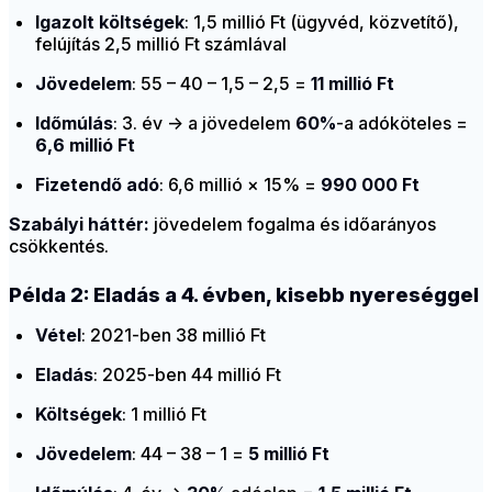
Igazolt költségek
: 1,5 millió Ft (ügyvéd, közvetítő),
felújítás 2,5 millió Ft számlával
Jövedelem
: 55 – 40 – 1,5 – 2,5 =
11 millió Ft
Időmúlás
: 3. év → a jövedelem
60%
-a adóköteles =
6,6 millió Ft
Fizetendő adó
: 6,6 millió × 15% =
990 000 Ft
Szabályi háttér:
jövedelem fogalma és időarányos
csökkentés.
Példa 2: Eladás a 4. évben, kisebb nyereséggel
Vétel
: 2021-ben 38 millió Ft
Eladás
: 2025-ben 44 millió Ft
Költségek
: 1 millió Ft
Jövedelem
: 44 – 38 – 1 =
5 millió Ft