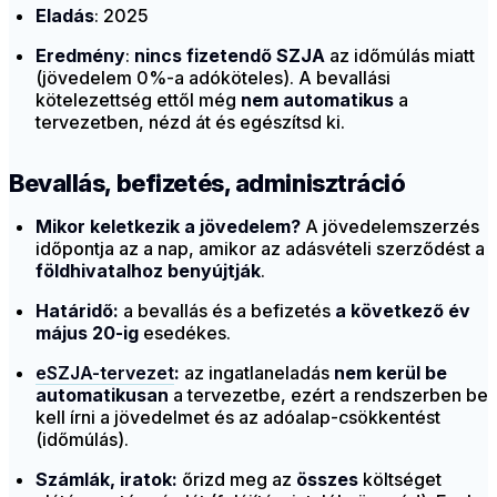
Eladás
: 2025
Eredmény
:
nincs fizetendő SZJA
az időmúlás miatt
(jövedelem 0%-a adóköteles). A bevallási
kötelezettség ettől még
nem automatikus
a
tervezetben, nézd át és egészítsd ki.
Bevallás, befizetés, adminisztráció
Mikor keletkezik a jövedelem?
A jövedelemszerzés
időpontja az a nap, amikor az adásvételi szerződést a
földhivatalhoz benyújtják
.
Határidő:
a bevallás és a befizetés
a következő év
május 20-ig
esedékes.
eSZJA-tervezet
:
az ingatlaneladás
nem kerül be
automatikusan
a tervezetbe, ezért a rendszerben be
kell írni a jövedelmet és az adóalap-csökkentést
(időmúlás).
Számlák, iratok:
őrizd meg az
összes
költséget