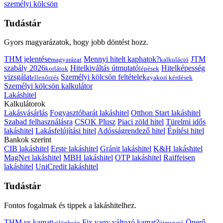
személyi kölcsön
Tudástár
Gyors magyarázatok, hogy jobb döntést hozz.
THM jelentése
Mennyi hitelt kaphatok?
JTM
magyarázat
kalkuláció
szabály 2026
Hitelkiváltás útmutató
Hitelképesség
korlátok
lépések
vizsgálat
Személyi kölcsön feltételek
ellenőrzés
gyakori kérdések
Személyi kölcsön kalkulátor
Lakáshitel
Kalkulátorok
Lakásvásárlás
Fogyasztóbarát lakáshitel
Otthon Start lakáshitel
Szabad felhasználásra
CSOK Plusz
Piaci zöld hitel
Türelmi idős
lakáshitel
Lakásfelújítási hitel
Adósságrendező hitel
Építési hitel
Bankok szerint
CIB lakáshitel
Erste lakáshitel
Gránit lakáshitel
K&H lakáshitel
MagNet lakáshitel
MBH lakáshitel
OTP lakáshitel
Raiffeisen
lakáshitel
UniCredit lakáshitel
Tudástár
Fontos fogalmak és tippek a lakáshitelhez.
THM vs kamat
Fix vagy változó kamat?
Önerő
különbség
útmutató