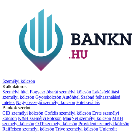
Személyi kölcsön
Kalkulátorok
Személyi hitel
Fogyasztóbarát személyi kölcsön
Lakásfelújítási
személyi kölcsön
Gyorskölcsön
Autóhitel
Szabad felhasználású
hitelek
Nagy összegű személyi kölcsön
Hitelkiváltás
Bankok szerint
CIB személyi kölcsön
Cofidis személyi kölcsön
Erste személyi
kölcsön
K&H személyi kölcsön
MagNet személyi kölcsön
MBH
személyi kölcsön
OTP személyi kölcsön
Provident személyi kölcsön
Raiffeisen személyi kölcsön
Trive személyi kölcsön
Unicredit