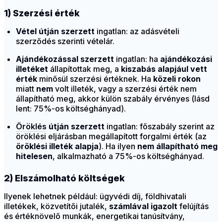
1) Szerzési érték
Vétel útján szerzett
ingatlan: az adásvételi
szerződés szerinti vételár.
Ajándékozással szerzett
ingatlan: ha
ajándékozási
illetéket
állapítottak meg, a
kiszabás alapjául vett
érték
minősül szerzési értéknek. Ha
közeli rokon
miatt
nem
volt illeték, vagy a szerzési érték nem
állapítható meg, akkor külön szabály érvényes (lásd
lent: 75%-os költséghányad).
Öröklés
útján szerzett
ingatlan: főszabály szerint az
öröklési eljárásban megállapított forgalmi érték (az
öröklési illeték alapja
). Ha ilyen
nem állapítható meg
hitelesen
, alkalmazható a 75%-os költséghányad.
2) Elszámolható költségek
Ilyenek lehetnek például: ügyvédi díj, földhivatali
illetékek, közvetítői jutalék,
számlával igazolt
felújítás
és értéknövelő munkák, energetikai tanúsítvány,