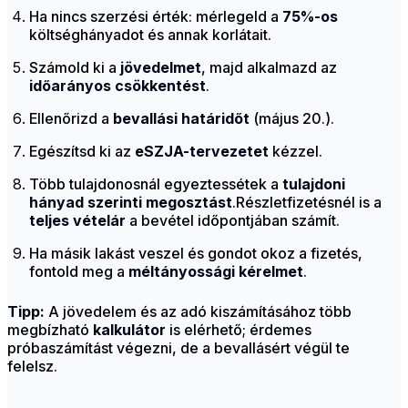
Ha nincs szerzési érték: mérlegeld a
75%-os
költséghányadot és annak korlátait.
Számold ki a
jövedelmet
, majd alkalmazd az
időarányos csökkentést
.
Ellenőrizd a
bevallási határidőt
(május 20.).
Egészítsd ki az
eSZJA-tervezetet
kézzel.
Több tulajdonosnál egyeztessétek a
tulajdoni
hányad szerinti megosztást
.Részletfizetésnél is a
teljes vételár
a bevétel időpontjában számít.
Ha másik lakást veszel és gondot okoz a fizetés,
fontold meg a
méltányossági kérelmet
.
Tipp:
A jövedelem és az adó kiszámításához több
megbízható
kalkulátor
is elérhető; érdemes
próbaszámítást végezni, de a bevallásért végül te
felelsz.