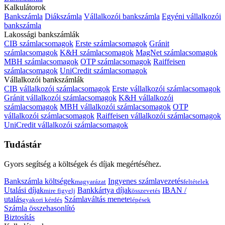
Kalkulátorok
Bankszámla
Diákszámla
Vállalkozói bankszámla
Egyéni vállalkozói
bankszámla
Lakossági bankszámlák
CIB számlacsomagok
Erste számlacsomagok
Gránit
számlacsomagok
K&H számlacsomagok
MagNet számlacsomagok
MBH számlacsomagok
OTP számlacsomagok
Raiffeisen
számlacsomagok
UniCredit számlacsomagok
Vállalkozói bankszámlák
CIB vállalkozói számlacsomagok
Erste vállalkozói számlacsomagok
Gránit vállalkozói számlacsomagok
K&H vállalkozói
számlacsomagok
MBH vállalkozói számlacsomagok
OTP
vállalkozói számlacsomagok
Raiffeisen vállalkozói számlacsomagok
UniCredit vállalkozói számlacsomagok
Tudástár
Gyors segítség a költségek és díjak megértéséhez.
Bankszámla költségek
Ingyenes számlavezetés
magyarázat
feltételek
Utalási díjak
Bankkártya díjak
IBAN /
mire figyelj
összevetés
utalás
Számlaváltás menete
gyakori kérdés
lépések
Számla összehasonlító
Biztosítás