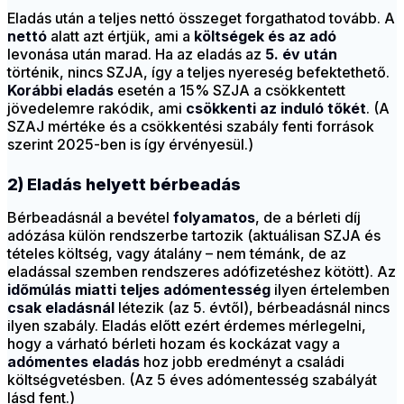
Eladás után a teljes nettó összeget forgathatod tovább. A
nettó
alatt azt értjük, ami a
költségek és az adó
levonása után marad. Ha az eladás az
5. év után
történik, nincs SZJA, így a teljes nyereség befektethető.
Korábbi eladás
esetén a 15% SZJA a csökkentett
jövedelemre rakódik, ami
csökkenti az induló tőkét
. (A
SZAJ mértéke és a csökkentési szabály fenti források
szerint 2025-ben is így érvényesül.)
2) Eladás helyett bérbeadás
Bérbeadásnál a bevétel
folyamatos
, de a bérleti díj
adózása külön rendszerbe tartozik (aktuálisan SZJA és
tételes költség, vagy átalány – nem témánk, de az
eladással szemben rendszeres adófizetéshez kötött). Az
időmúlás miatti teljes adómentesség
ilyen értelemben
csak eladásnál
létezik (az 5. évtől), bérbeadásnál nincs
ilyen szabály. Eladás előtt ezért érdemes mérlegelni,
hogy a várható bérleti hozam és kockázat vagy a
adómentes eladás
hoz jobb eredményt a családi
költségvetésben. (Az 5 éves adómentesség szabályát
lásd fent.)