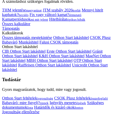
A számoláshoz szükséges fogalmak röviden.
THM jelentése
JTM szabály 2026
Mennyi hitelt
magyarázat
korlát
kaphatok?
Fix vagy változó kamat?
becslés
útmutató
Kamatperiódusok
Hitelbírálat
mi mit jelent
tipikus hibák
Összes kalkulátor
Támogatás
Kalkulátorok
Összes támogatás megtekintése
Otthon Start lakáshitel
CSOK Plusz
Babaváró
Munkáshitel
Falusi CSOK támogatás
Otthon Start lakáshitel
CIB Otthon Start lakáshitel
Erste Otthon Start lakáshitel
Gránit
Otthon Start lakáshitel
K&H Otthon Start lakáshitel
MagNet Otthon
Start lakáshitel
MBH Otthon Start lakáshitel
OTP Otthon Start
lakáshitel
Raiffeisen Otthon Start lakáshitel
Unicredit Otthon Start
lakáshitel
Tudástár
Gyors magyarázatok, hogy tudd, mire vagy jogosult.
Otthon Start feltételek
CSOK Plusz feltételek
jogosultság
összefoglaló
Babaváró: mire figyelj?
Igénylés menete
Szükséges
tippek
lépések
dokumentumok
Határidők és kizáró okok
lista
fontos
Jogosultság ellenőrzése