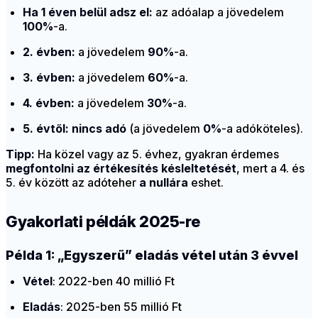
Ha 1 éven belül adsz el:
az adóalap a jövedelem
100%
-a.
2. évben:
a jövedelem
90%
-a.
3. évben:
a jövedelem
60%
-a.
4. évben:
a jövedelem
30%
-a.
5. évtől:
nincs adó
(a jövedelem
0%
-a adóköteles).
Tipp:
Ha közel vagy az 5. évhez, gyakran érdemes
megfontolni az értékesítés késleltetését
, mert a 4. és
5. év között az adóteher
a nullára
eshet.
Gyakorlati példák 2025-re
Példa 1: „Egyszerű” eladás vétel után 3 évvel
Vétel
: 2022-ben 40 millió Ft
Eladás
: 2025-ben 55 millió Ft