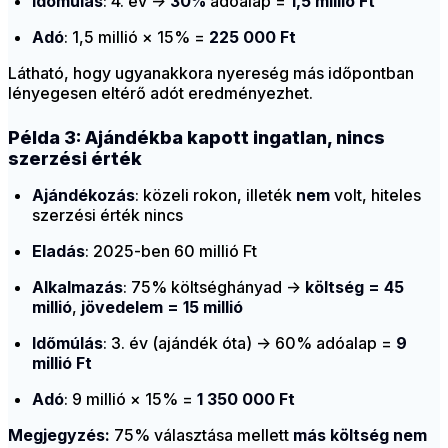
Időmúlás
: 4. év →
30%
adóalap =
1,5 millió Ft
Adó
: 1,5 millió × 15% =
225 000 Ft
Látható, hogy ugyanakkora nyereség más időpontban
lényegesen eltérő adót eredményezhet.
Példa 3: Ajándékba kapott ingatlan, nincs
szerzési érték
Ajándékozás
: közeli rokon, illeték
nem
volt, hiteles
szerzési érték nincs
Eladás
: 2025-ben 60 millió Ft
Alkalmazás
: 75% költséghányad →
költség = 45
millió
,
jövedelem = 15 millió
Időmúlás
: 3. év (ajándék óta) → 60% adóalap =
9
millió Ft
Adó
: 9 millió × 15% =
1 350 000 Ft
Megjegyzés:
75% választása mellett
más költség nem