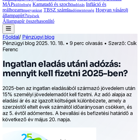
MÁP
Kamatadó és szocho
Infláció és
különbség
adózás
reálhozam
TBSZ számla
Hogyan vásárolj
magyarázat
adómentesség
állampapírt?
lépések
Állampapír összehasonlító
Főoldal
/
Pénzügyi blog
Pénzügyi blog
2025. 10. 18.
•
9 perc olvasás
•
Szerző: Csík
Ferenc
Ingatlan eladás utáni adózás:
mennyit kell fizetni 2025-ben?
2025-ben az ingatlan eladásából származó jövedelem után
15% személyi jövedelemadót kell fizetni. Az adó alapja az
eladási ár és az igazolt költségek különbözete, amely a
szerzéstől eltelt évek számától időarányosan csökken, és
az 5. évtől adómentes. A bevallási és befizetési határidő a
következő év május 20. napja.