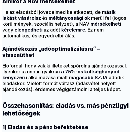
Amikor a NAV mérsékelhet
Ha az eladásból jövedelmed keletkezett, de
másik
lakást
vásárolsz
és
méltányossági ok
merül fel (jogos
körülmények, szociális helyzet), a NAV
mérsékelheti
vagy
elengedheti
az adót
kérelemre
. Ez nem
automatikus, és egyedi elbírálás.
Ajándékozás „adóoptimalizálásra” –
visszaüthet
Előfordul, hogy valaki illetéket spórolna ajándékozással.
Ilyenkor azonban gyakran
a 75%-os költséghányad
kényszerű
alkalmazása miatt
magasabb SZJA
adódik
eladáskor. Mielőtt formát váltasz (adásvétel helyett
ajándékozás), érdemes végigszámolni a teljes képet.
Összehasonlítás: eladás vs. más pénzügyi
lehetőségek
1) Eladás és a pénz befektetése