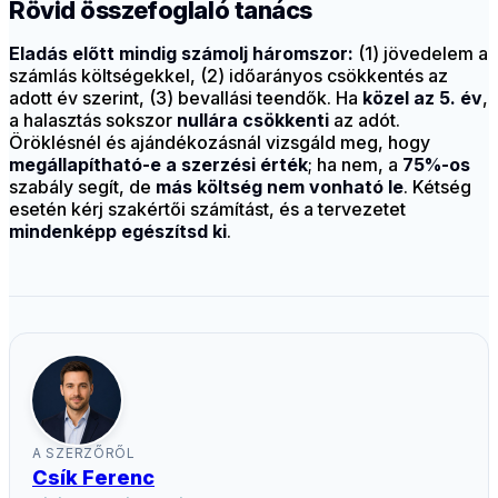
Rövid összefoglaló tanács
Eladás előtt mindig számolj háromszor:
(1) jövedelem a
számlás költségekkel, (2) időarányos csökkentés az
adott év szerint, (3) bevallási teendők. Ha
közel az 5. év
,
a halasztás sokszor
nullára csökkenti
az adót.
Öröklésnél és ajándékozásnál vizsgáld meg, hogy
megállapítható-e a szerzési érték
; ha nem, a
75%-os
szabály segít, de
más költség nem vonható le
. Kétség
esetén kérj szakértői számítást, és a tervezetet
mindenképp egészítsd ki
.
A SZERZŐRŐL
Csík Ferenc