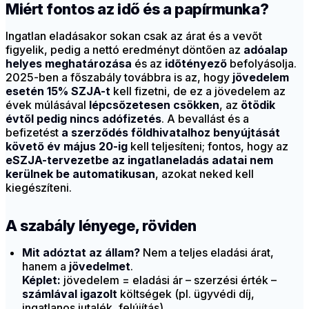
Miért fontos az idő és a papírmunka?
Ingatlan eladásakor sokan csak az árat és a vevőt
figyelik, pedig a nettó eredményt döntően az
adóalap
helyes meghatározása
és az
időtényező
befolyásolja.
2025-ben a főszabály továbbra is az, hogy
jövedelem
esetén 15% SZJA-t
kell fizetni, de ez a jövedelem az
évek múlásával
lépcsőzetesen csökken
, az
ötödik
évtől pedig nincs adófizetés
. A bevallást és a
befizetést
a szerződés földhivatalhoz benyújtását
követő év május 20-ig
kell teljesíteni; fontos, hogy az
eSZJA-tervezetbe az ingatlaneladás adatai nem
kerülnek be automatikusan
, azokat neked kell
kiegészíteni.
A szabály lényege, röviden
Mit adóztat az állam?
Nem a teljes eladási árat,
hanem a
jövedelmet
.
Képlet:
jövedelem = eladási ár – szerzési érték –
számlával igazolt
költségek (pl. ügyvédi díj,
ingatlanos jutalék, felújítás).