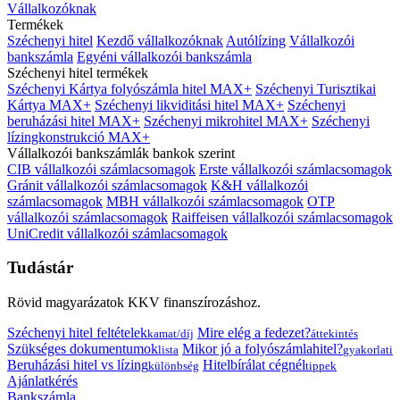
Vállalkozóknak
Termékek
Széchenyi hitel
Kezdő vállalkozóknak
Autólízing
Vállalkozói
bankszámla
Egyéni vállalkozói bankszámla
Széchenyi hitel termékek
Széchenyi Kártya folyószámla hitel MAX+
Széchenyi Turisztikai
Kártya MAX+
Széchenyi likviditási hitel MAX+
Széchenyi
beruházási hitel MAX+
Széchenyi mikrohitel MAX+
Széchenyi
lízingkonstrukció MAX+
Vállalkozói bankszámlák bankok szerint
CIB vállalkozói számlacsomagok
Erste vállalkozói számlacsomagok
Gránit vállalkozói számlacsomagok
K&H vállalkozói
számlacsomagok
MBH vállalkozói számlacsomagok
OTP
vállalkozói számlacsomagok
Raiffeisen vállalkozói számlacsomagok
UniCredit vállalkozói számlacsomagok
Tudástár
Rövid magyarázatok KKV finanszírozáshoz.
Széchenyi hitel feltételek
Mire elég a fedezet?
kamat/díj
áttekintés
Szükséges dokumentumok
Mikor jó a folyószámlahitel?
lista
gyakorlati
Beruházási hitel vs lízing
Hitelbírálat cégnél
különbség
tippek
Ajánlatkérés
Bankszámla