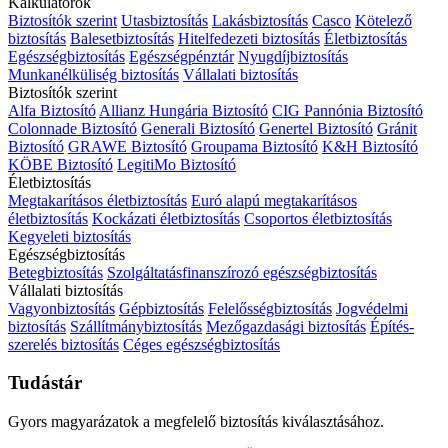
Kalkulátorok
Biztosítók szerint
Utasbiztosítás
Lakásbiztosítás
Casco
Kötelező
biztosítás
Balesetbiztosítás
Hitelfedezeti biztosítás
Életbiztosítás
Egészségbiztosítás
Egészségpénztár
Nyugdíjbiztosítás
Munkanélküliség biztosítás
Vállalati biztosítás
Biztosítók szerint
Alfa Biztosító
Allianz Hungária Biztosító
CIG Pannónia Biztosító
Colonnade Biztosító
Generali Biztosító
Genertel Biztosító
Gránit
Biztosító
GRAWE Biztosító
Groupama Biztosító
K&H Biztosító
KÖBE Biztosító
LegitiMo Biztosító
Életbiztosítás
Megtakarításos életbiztosítás
Euró alapú megtakarításos
életbiztosítás
Kockázati életbiztosítás
Csoportos életbiztosítás
Kegyeleti biztosítás
Egészségbiztosítás
Betegbiztosítás
Szolgáltatásfinanszírozó egészségbiztosítás
Vállalati biztosítás
Vagyonbiztosítás
Gépbiztosítás
Felelősségbiztosítás
Jogvédelmi
biztosítás
Szállítmánybiztosítás
Mezőgazdasági biztosítás
Építés-
szerelés biztosítás
Céges egészségbiztosítás
Tudástár
Gyors magyarázatok a megfelelő biztosítás kiválasztásához.