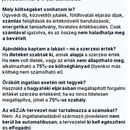
Mely költségeket vonhatom le?
Ügyvédi díj, közvetítői jutalék, földhivatali eljárási díjak,
számlás
felújítások és értéknövelő beruházások,
energetikai tanúsítvány
, hivatalos értékbecslés. Csak
számlával
igazolva, és az összeg
nem haladhatja meg
a bevételt
.
Ajándékba kaptam a lakást – mi a szerzési érték?
Ha
illetéket szabtak ki
, annak
alapja
a szerzési érték.
Ha
nem
volt illeték, vagy az érték
nem állapítható meg
,
alkalmazható a
75%-os költséghányad
(ilyenkor más
költség nem számolható el).
Örökölt ingatlan esetén mit tegyek?
Használd a
hagyatéki eljárásban
megállapított forgalmi
értéket szerzési értékként; ha ez nincs hitelesen
megállapítva, jöhet a
75%-os szabály
.
Az eSZJA-tervezet már tartalmazza a számokat?
Nem. Az ingatlaneladásból származó jövedelem
nem
kerül be automatikusan
; a tervezetet
ki kell egészíteni
és
elfogadni
.