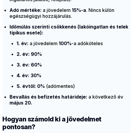
Adó mértéke:
a jövedelem
15%-a
. Nincs külön
egészségügyi hozzájárulás.
Időmúlás szerinti csökkenés (lakóingatlan és telek
tipikus esete):
1. év:
a jövedelem
100%
-a adóköteles
2. év:
90%
3. év:
60%
4. év:
30%
5. évtől:
0%
(adómentes)
Bevallás és befizetés határideje:
a következő év
május 20.
Hogyan számold ki a jövedelmet
pontosan?