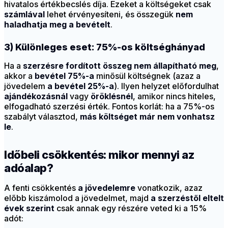
hivatalos értékbecslés díja. Ezeket a költségeket csak
számlával
lehet érvényesíteni, és összegük
nem
haladhatja meg a bevételt
.
3) Különleges eset: 75%-os költséghányad
Ha a
szerzésre fordított összeg nem állapítható meg
,
akkor a
bevétel 75%-a
minősül költségnek (azaz a
jövedelem
a bevétel 25%-a
). Ilyen helyzet előfordulhat
ajándékozásnál
vagy
öröklésnél
, amikor nincs hiteles,
elfogadható szerzési érték. Fontos korlát: ha a 75%-os
szabályt választod,
más költséget már nem vonhatsz
le
.
Időbeli csökkentés: mikor mennyi az
adóalap?
A fenti csökkentés
a jövedelemre
vonatkozik, azaz
előbb kiszámolod a jövedelmet, majd
a szerzéstől eltelt
évek szerint
csak annak egy részére veted ki a 15%
adót: