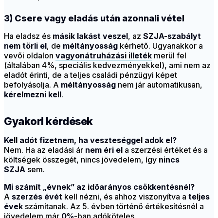
3) Csere vagy eladás után azonnali vétel
Ha eladsz és
másik lakást veszel
, az
SZJA-szabályt
nem törli el
, de
méltányosság
kérhető. Ugyanakkor a
vevői oldalon
vagyonátruházási illeték
merül fel
(általában 4%, speciális kedvezményekkel), ami nem az
eladót érinti, de a teljes családi pénzügyi képet
befolyásolja. A
méltányosság
nem jár automatikusan,
kérelmezni kell
.
Gyakori kérdések
Kell adót fizetnem, ha veszteséggel adok el?
Nem. Ha az eladási ár
nem éri el
a szerzési értéket és a
költségek összegét, nincs jövedelem, így
nincs
SZJA
sem.
Mi számít „évnek” az időarányos csökkentésnél?
A
szerzés évét
kell nézni, és ahhoz viszonyítva a
teljes
évek
számítanak. Az 5. évben történő értékesítésnél a
jövedelem már
0%
-ban adóköteles.