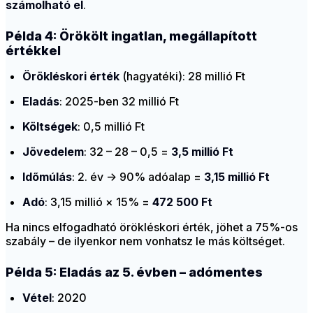
számolható el
.
Példa 4: Örökölt ingatlan, megállapított
értékkel
Örökléskori érték
(hagyatéki): 28 millió Ft
Eladás
: 2025-ben 32 millió Ft
Költségek
: 0,5 millió Ft
Jövedelem
: 32 – 28 – 0,5 =
3,5 millió Ft
Időmúlás
: 2. év → 90% adóalap =
3,15 millió Ft
Adó
: 3,15 millió × 15% =
472 500 Ft
Ha nincs elfogadható örökléskori érték, jöhet a 75%-os
szabály – de ilyenkor nem vonhatsz le más költséget.
Példa 5: Eladás az 5. évben – adómentes
Vétel
: 2020