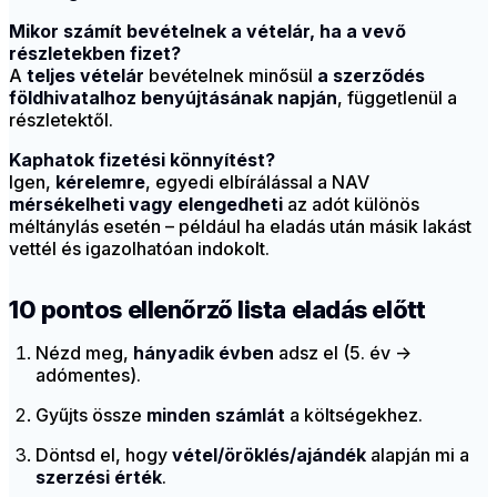
Mikor számít bevételnek a vételár, ha a vevő
részletekben fizet?
A
teljes vételár
bevételnek minősül
a szerződés
földhivatalhoz benyújtásának napján
, függetlenül a
részletektől.
Kaphatok fizetési könnyítést?
Igen,
kérelemre
, egyedi elbírálással a NAV
mérsékelheti vagy elengedheti
az adót különös
méltánylás esetén – például ha eladás után másik lakást
vettél és igazolhatóan indokolt.
10 pontos ellenőrző lista eladás előtt
Nézd meg,
hányadik évben
adsz el (5. év →
adómentes).
Gyűjts össze
minden számlát
a költségekhez.
Döntsd el, hogy
vétel/öröklés/ajándék
alapján mi a
szerzési érték
.