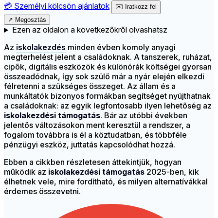
💳
Személyi kölcsön ajánlatok
✉️
Iratkozz fel
↗
Megosztás
Ezen az oldalon a következőkről olvashatsz
Az
iskolakezdés
minden évben komoly anyagi
megterhelést jelent a családoknak. A tanszerek, ruházat,
cipők, digitális eszközök és különórák költségei gyorsan
összeadódnak, így sok szülő már a nyár elején elkezdi
félretenni a szükséges összeget. Az állam és a
munkáltatók bizonyos formákban segítséget nyújthatnak
a családoknak: az egyik legfontosabb ilyen lehetőség az
iskolakezdési támogatás
. Bár az utóbbi években
jelentős változásokon ment keresztül a rendszer, a
fogalom továbbra is él a köztudatban, és többféle
pénzügyi eszköz, juttatás kapcsolódhat hozzá.
Ebben a cikkben részletesen áttekintjük, hogyan
működik az
iskolakezdési támogatás
2025-ben, kik
élhetnek vele, mire fordítható, és milyen alternatívákkal
érdemes összevetni.