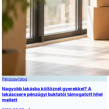
Pénzügyi blog
Nagyobb lakásba költöznél gyerekkel? A
lakáscsere pénzügyi buktatói támogatott hitel
mellett