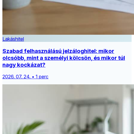
Lakáshitel
Szabad felhasználású jelzáloghitel: mikor
olcsóbb, mint a személyi kölcsön, és mikor túl
nagy kockázat?
2026. 07. 24. • 1 perc