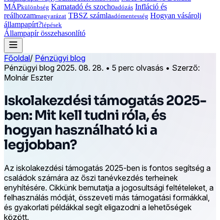
MÁP
Kamatadó és szocho
Infláció és
különbség
adózás
reálhozam
TBSZ számla
Hogyan vásárolj
magyarázat
adómentesség
állampapírt?
lépések
Állampapír összehasonlító
Főoldal
/
Pénzügyi blog
Pénzügyi blog
2025. 08. 28.
•
5 perc olvasás
•
Szerző:
Molnár Eszter
Iskolakezdési támogatás 2025-
ben: Mit kell tudni róla, és
hogyan használható ki a
legjobban?
Az iskolakezdési támogatás 2025-ben is fontos segítség a
családok számára az őszi tanévkezdés terheinek
enyhítésére. Cikkünk bemutatja a jogosultsági feltételeket, a
felhasználás módját, összeveti más támogatási formákkal,
és gyakorlati példákkal segít eligazodni a lehetőségek
között.