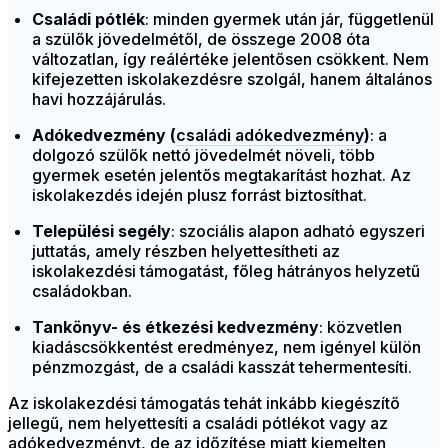
Családi pótlék
: minden gyermek után jár, függetlenül
a szülők jövedelmétől, de összege 2008 óta
változatlan, így reálértéke jelentősen csökkent. Nem
kifejezetten iskolakezdésre szolgál, hanem általános
havi hozzájárulás.
Adókedvezmény (
családi adókedvezmény
)
: a
dolgozó szülők nettó jövedelmét növeli, több
gyermek esetén jelentős megtakarítást hozhat. Az
iskolakezdés idején plusz forrást biztosíthat.
Települési segély
: szociális alapon adható egyszeri
juttatás, amely részben helyettesítheti az
iskolakezdési támogatást, főleg hátrányos helyzetű
családokban.
Tankönyv- és étkezési kedvezmény
: közvetlen
kiadáscsökkentést eredményez, nem igényel külön
pénzmozgást, de a családi kasszát tehermentesíti.
Az iskolakezdési támogatás tehát inkább kiegészítő
jellegű, nem helyettesíti a családi pótlékot vagy az
adókedvezményt, de az időzítése miatt kiemelten