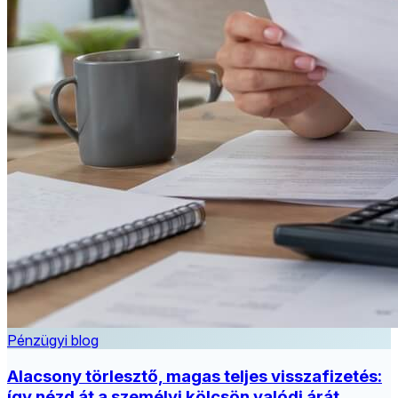
Pénzügyi blog
Alacsony törlesztő, magas teljes visszafizetés:
így nézd át a személyi kölcsön valódi árát