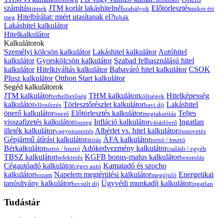
számítás
JTM korlát lakáshitelnél
Előtörlesztés
tippek
szabályok
mikor éri
Hitelbírálat: miért utasítanak el?
meg
hibák
Lakáshitel kalkulátor
Hitelkalkulátor
Kalkulátorok
Személyi kölcsön kalkulátor
Lakáshitel kalkulátor
Autóhitel
kalkulátor
Gyorskölcsön kalkulátor
Szabad felhasználású hitel
kalkulátor
Hitelkiváltás kalkulátor
Babaváró hitel kalkulátor
CSOK
Plusz kalkulátor
Otthon Start kalkulátor
Segéd kalkulátorok
JTM kalkulátor
THM kalkulátor
Hitelképesség
terhelhetőség
költségek
kalkulátor
Törlesztőrészlet kalkulátor
Lakáshitel
ellenőrzés
havi díj
önerő kalkulátor
Előtörlesztés kalkulátor
Teljes
önerő
megtakarítás
visszafizetés kalkulátor
Infláció kalkulátor
Ingatlan
összeg
vásárlóerő
illeték kalkulátor
Albérlet vs. hitel kalkulátor
vagyonszerzés
összevetés
Gépjármű átírási kalkulátor
ÁFA kalkulátor
átírás
nettó / bruttó
Bérkalkulátor
Adókedvezmény kalkulátor
nettó / bruttó
családi / egyéb
TBSZ kalkulátor
KGFB bonus-malus kalkulátor
befektetés
besorolás
Cégautóadó kalkulátor
Kamatadó és szocho
céges autó
kalkulátor
Napelem megtérülési kalkulátor
Energetikai
hozam
megújuló
tanúsítvány kalkulátor
Ügyvédi munkadíj kalkulátor
becsült díj
ingatlan
Tudástár