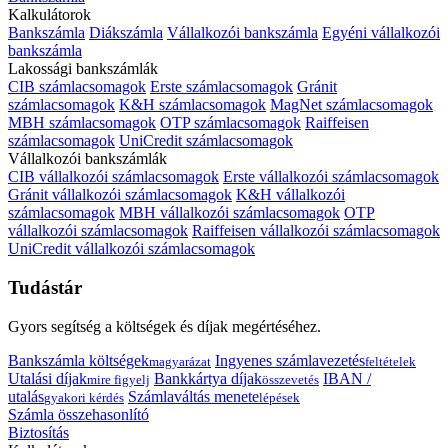
Kalkulátorok
Bankszámla
Diákszámla
Vállalkozói bankszámla
Egyéni vállalkozói
bankszámla
Lakossági bankszámlák
CIB számlacsomagok
Erste számlacsomagok
Gránit
számlacsomagok
K&H számlacsomagok
MagNet számlacsomagok
MBH számlacsomagok
OTP számlacsomagok
Raiffeisen
számlacsomagok
UniCredit számlacsomagok
Vállalkozói bankszámlák
CIB vállalkozói számlacsomagok
Erste vállalkozói számlacsomagok
Gránit vállalkozói számlacsomagok
K&H vállalkozói
számlacsomagok
MBH vállalkozói számlacsomagok
OTP
vállalkozói számlacsomagok
Raiffeisen vállalkozói számlacsomagok
UniCredit vállalkozói számlacsomagok
Tudástár
Gyors segítség a költségek és díjak megértéséhez.
Bankszámla költségek
Ingyenes számlavezetés
magyarázat
feltételek
Utalási díjak
Bankkártya díjak
IBAN /
mire figyelj
összevetés
utalás
Számlaváltás menete
gyakori kérdés
lépések
Számla összehasonlító
Biztosítás