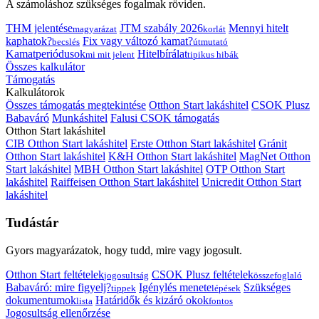
A számoláshoz szükséges fogalmak röviden.
THM jelentése
JTM szabály 2026
Mennyi hitelt
magyarázat
korlát
kaphatok?
Fix vagy változó kamat?
becslés
útmutató
Kamatperiódusok
Hitelbírálat
mi mit jelent
tipikus hibák
Összes kalkulátor
Támogatás
Kalkulátorok
Összes támogatás megtekintése
Otthon Start lakáshitel
CSOK Plusz
Babaváró
Munkáshitel
Falusi CSOK támogatás
Otthon Start lakáshitel
CIB Otthon Start lakáshitel
Erste Otthon Start lakáshitel
Gránit
Otthon Start lakáshitel
K&H Otthon Start lakáshitel
MagNet Otthon
Start lakáshitel
MBH Otthon Start lakáshitel
OTP Otthon Start
lakáshitel
Raiffeisen Otthon Start lakáshitel
Unicredit Otthon Start
lakáshitel
Tudástár
Gyors magyarázatok, hogy tudd, mire vagy jogosult.
Otthon Start feltételek
CSOK Plusz feltételek
jogosultság
összefoglaló
Babaváró: mire figyelj?
Igénylés menete
Szükséges
tippek
lépések
dokumentumok
Határidők és kizáró okok
lista
fontos
Jogosultság ellenőrzése