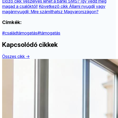
Előző cikk
Veszélyes lehet a banki SMS? Így védd meg
magad a csalóktól!
Következő cikk
Állami nyugdíj vagy
magánnyugdíj: Mire számíthatsz Magyarországon?
Címkék:
#családtámogatás
#támogatás
Kapcsolódó cikkek
Összes cikk →