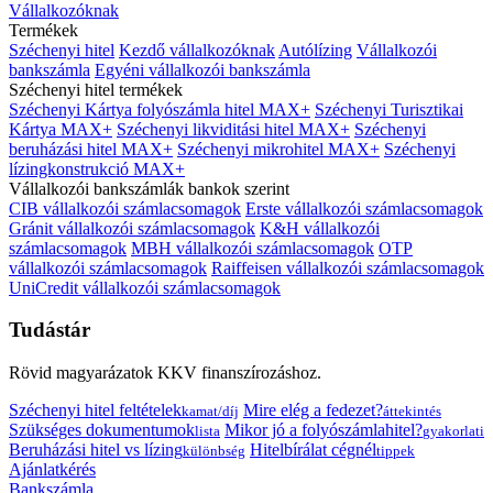
Vállalkozóknak
Termékek
Széchenyi hitel
Kezdő vállalkozóknak
Autólízing
Vállalkozói
bankszámla
Egyéni vállalkozói bankszámla
Széchenyi hitel termékek
Széchenyi Kártya folyószámla hitel MAX+
Széchenyi Turisztikai
Kártya MAX+
Széchenyi likviditási hitel MAX+
Széchenyi
beruházási hitel MAX+
Széchenyi mikrohitel MAX+
Széchenyi
lízingkonstrukció MAX+
Vállalkozói bankszámlák bankok szerint
CIB vállalkozói számlacsomagok
Erste vállalkozói számlacsomagok
Gránit vállalkozói számlacsomagok
K&H vállalkozói
számlacsomagok
MBH vállalkozói számlacsomagok
OTP
vállalkozói számlacsomagok
Raiffeisen vállalkozói számlacsomagok
UniCredit vállalkozói számlacsomagok
Tudástár
Rövid magyarázatok KKV finanszírozáshoz.
Széchenyi hitel feltételek
Mire elég a fedezet?
kamat/díj
áttekintés
Szükséges dokumentumok
Mikor jó a folyószámlahitel?
lista
gyakorlati
Beruházási hitel vs lízing
Hitelbírálat cégnél
különbség
tippek
Ajánlatkérés
Bankszámla