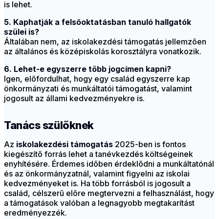
is lehet.
5. Kaphatják a felsőoktatásban tanuló hallgatók
szülei is?
Általában nem, az iskolakezdési támogatás jellemzően
az általános és középiskolás korosztályra vonatkozik.
6. Lehet-e egyszerre több jogcímen kapni?
Igen, előfordulhat, hogy egy család egyszerre kap
önkormányzati és munkáltatói támogatást, valamint
jogosult az állami kedvezményekre is.
Tanács szülőknek
Az
iskolakezdési támogatás
2025-ben is fontos
kiegészítő forrás lehet a tanévkezdés költségeinek
enyhítésére. Érdemes időben érdeklődni a munkáltatónál
és az önkormányzatnál, valamint figyelni az iskolai
kedvezményeket is. Ha több forrásból is jogosult a
család, célszerű előre megtervezni a felhasználást, hogy
a támogatások valóban a legnagyobb megtakarítást
eredményezzék.