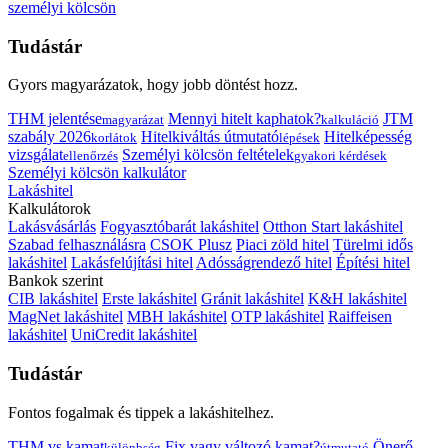
személyi kölcsön
Tudástár
Gyors magyarázatok, hogy jobb döntést hozz.
THM jelentése
Mennyi hitelt kaphatok?
JTM
magyarázat
kalkuláció
szabály 2026
Hitelkiváltás útmutató
Hitelképesség
korlátok
lépések
vizsgálat
Személyi kölcsön feltételek
ellenőrzés
gyakori kérdések
Személyi kölcsön kalkulátor
Lakáshitel
Kalkulátorok
Lakásvásárlás
Fogyasztóbarát lakáshitel
Otthon Start lakáshitel
Szabad felhasználásra
CSOK Plusz
Piaci zöld hitel
Türelmi idős
lakáshitel
Lakásfelújítási hitel
Adósságrendező hitel
Építési hitel
Bankok szerint
CIB lakáshitel
Erste lakáshitel
Gránit lakáshitel
K&H lakáshitel
MagNet lakáshitel
MBH lakáshitel
OTP lakáshitel
Raiffeisen
lakáshitel
UniCredit lakáshitel
Tudástár
Fontos fogalmak és tippek a lakáshitelhez.
THM vs kamat
Fix vagy változó kamat?
Önerő
különbség
útmutató