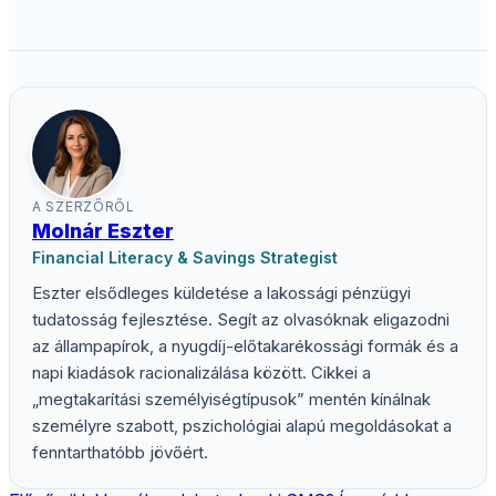
A SZERZŐRŐL
Molnár Eszter
Financial Literacy & Savings Strategist
Eszter elsődleges küldetése a lakossági pénzügyi
tudatosság fejlesztése. Segít az olvasóknak eligazodni
az állampapírok, a nyugdíj-előtakarékossági formák és a
napi kiadások racionalizálása között. Cikkei a
„megtakarítási személyiségtípusok” mentén kínálnak
személyre szabott, pszichológiai alapú megoldásokat a
fenntarthatóbb jövőért.