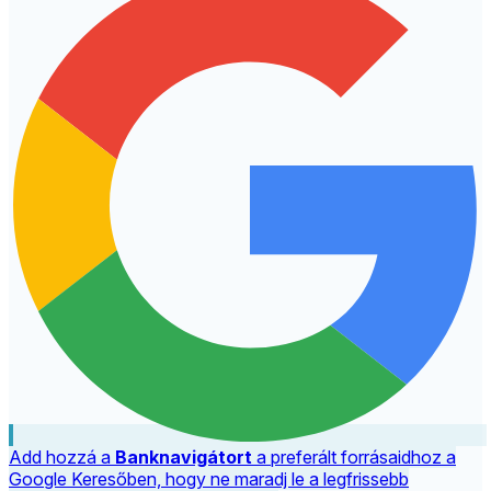
Add hozzá a
Banknavigátort
a preferált forrásaidhoz a
Google Keresőben, hogy ne maradj le a legfrissebb