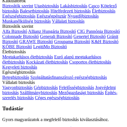
Kalkulátorok
Biztosítók szerint
Utasbiztosítás
Lakásbiztosítás
Casco
Kötelező
biztosítás
Balesetbiztosítás
Hitelfedezeti biztosítás
Életbiztosítás
Egészségbiztosítás
Egészségpénztár
Nyugdíjbiztosítás
Munkanélküliség biztosítás
Vállalati biztosítás
Biztosítók szerint
Alfa Biztosító
Allianz Hungária Biztosító
CIG Pannónia Biztosító
Colonnade Biztosító
Generali Biztosító
Genertel Biztosító
Gránit
Biztosító
GRAWE Biztosító
Groupama Biztosító
K&H Biztosító
KÖBE Biztosító
LegitiMo Biztosító
Életbiztosítás
Megtakarításos életbiztosítás
Euró alapú megtakarításos
életbiztosítás
Kockázati életbiztosítás
Csoportos életbiztosítás
Kegyeleti biztosítás
Egészségbiztosítás
Betegbiztosítás
Szolgáltatásfinanszírozó egészségbiztosítás
Vállalati biztosítás
Vagyonbiztosítás
Gépbiztosítás
Felelősségbiztosítás
Jogvédelmi
biztosítás
Szállítmánybiztosítás
Mezőgazdasági biztosítás
Építés-
szerelés biztosítás
Céges egészségbiztosítás
Tudástár
Gyors magyarázatok a megfelelő biztosítás kiválasztásához.