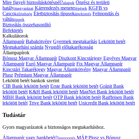
Mire figyelj biztosításkötésnél?
Önrész és területi
alapok
hatály
Kárrendezés menete
KGFB vs
magyarázat
lépések
Casco
Életbiztosítás típusok
Felmondás és
különbség
áttekintés
váltás
tippek
Biztosítás összehasonlító
Befektetés
Kalkulátorok
Állampapír
Babakötvény
Gyermek megtakarítás
Lekötött betét
Megtakarítási számla
Nyugdíj előtakarékosság
Állampapírok
Bónusz Magyar Állampapír
Diszkont Kincstárjegy
Egyéves Magyar
Állampapír
Euró Magyar Állampapír
Fix Magyar Állampapír
Kincstári Takarékjegy
Magyar Államkötvény
Magyar Állampapír
Plusz
Prémium Magyar Állampapír
Lekötött betét bankok szerint
CIB Bank lekötött betét
Erste Bank lekötött betét
Gránit Bank
lekötött betét
K&H Bank lekötött betét
MagNet Bank lekötött betét
MBH Bank lekötött betét
OTP Bank lekötött betét
Raiffeisen Bank
lekötött betét
Trive Bank lekötött betét
Unicredit Bank lekötött betét
Tudástár
Gyors magyarázatok a biztonságos megtakarításhoz.
Állampapír vagy bankbetét?
MÁP Plusz vs Bónusz
összevetés