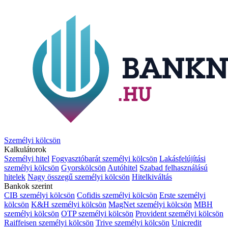
Személyi kölcsön
Kalkulátorok
Személyi hitel
Fogyasztóbarát személyi kölcsön
Lakásfelújítási
személyi kölcsön
Gyorskölcsön
Autóhitel
Szabad felhasználású
hitelek
Nagy összegű személyi kölcsön
Hitelkiváltás
Bankok szerint
CIB személyi kölcsön
Cofidis személyi kölcsön
Erste személyi
kölcsön
K&H személyi kölcsön
MagNet személyi kölcsön
MBH
személyi kölcsön
OTP személyi kölcsön
Provident személyi kölcsön
Raiffeisen személyi kölcsön
Trive személyi kölcsön
Unicredit