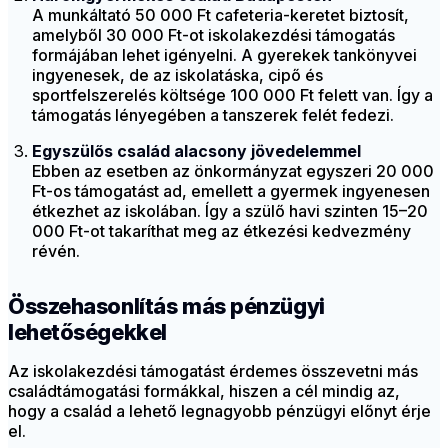
A munkáltató 50 000 Ft cafeteria-keretet biztosít,
amelyből 30 000 Ft-ot iskolakezdési támogatás
formájában lehet igényelni. A gyerekek tankönyvei
ingyenesek, de az iskolatáska, cipő és
sportfelszerelés költsége 100 000 Ft felett van. Így a
támogatás lényegében a tanszerek felét fedezi.
Egyszülős család alacsony jövedelemmel
Ebben az esetben az önkormányzat egyszeri 20 000
Ft-os támogatást ad, emellett a gyermek ingyenesen
étkezhet az iskolában. Így a szülő havi szinten 15–20
000 Ft-ot takaríthat meg az étkezési kedvezmény
révén.
Összehasonlítás más pénzügyi
lehetőségekkel
Az iskolakezdési támogatást érdemes összevetni más
családtámogatási formákkal, hiszen a cél mindig az,
hogy a család a lehető legnagyobb pénzügyi előnyt érje
el.