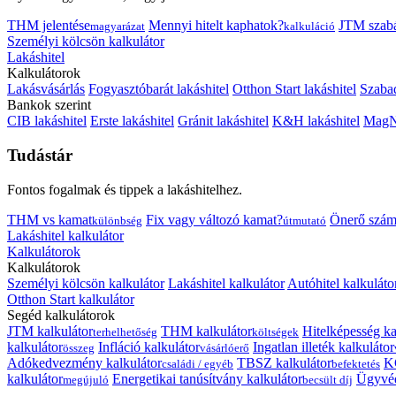
THM jelentése
Mennyi hitelt kaphatok?
JTM szab
magyarázat
kalkuláció
Személyi kölcsön kalkulátor
Lakáshitel
Kalkulátorok
Lakásvásárlás
Fogyasztóbarát lakáshitel
Otthon Start lakáshitel
Szabad
Bankok szerint
CIB lakáshitel
Erste lakáshitel
Gránit lakáshitel
K&H lakáshitel
MagNe
Tudástár
Fontos fogalmak és tippek a lakáshitelhez.
THM vs kamat
Fix vagy változó kamat?
Önerő szám
különbség
útmutató
Lakáshitel kalkulátor
Kalkulátorok
Kalkulátorok
Személyi kölcsön kalkulátor
Lakáshitel kalkulátor
Autóhitel kalkuláto
Otthon Start kalkulátor
Segéd kalkulátorok
JTM kalkulátor
THM kalkulátor
Hitelképesség ka
terhelhetőség
költségek
kalkulátor
Infláció kalkulátor
Ingatlan illeték kalkulátor
összeg
vásárlóerő
Adókedvezmény kalkulátor
TBSZ kalkulátor
K
családi / egyéb
befektetés
kalkulátor
Energetikai tanúsítvány kalkulátor
Ügyvéd
megújuló
becsült díj