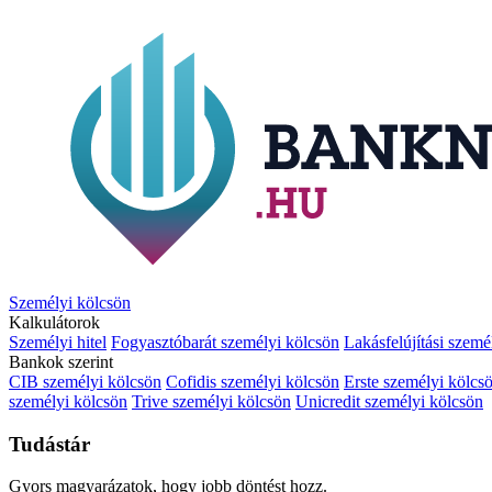
Személyi kölcsön
Kalkulátorok
Személyi hitel
Fogyasztóbarát személyi kölcsön
Lakásfelújítási szemé
Bankok szerint
CIB személyi kölcsön
Cofidis személyi kölcsön
Erste személyi kölcs
személyi kölcsön
Trive személyi kölcsön
Unicredit személyi kölcsön
Tudástár
Gyors magyarázatok, hogy jobb döntést hozz.