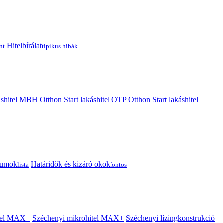
Hitelbírálat
nt
tipikus hibák
shitel
MBH Otthon Start lakáshitel
OTP Otthon Start lakáshitel
tumok
Határidők és kizáró okok
lista
fontos
itel MAX+
Széchenyi mikrohitel MAX+
Széchenyi lízingkonstrukció