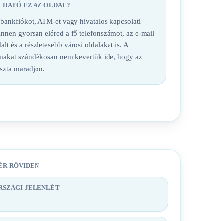
LHATÓ EZ AZ OLDAL?
nkfiókot, ATM-et vagy hivatalos kapcsolati
 innen gyorsan eléred a fő telefonszámot, az e-mail
alt és a részletesebb városi oldalakat is. A
lmakat szándékosan nem kevertük ide, hogy az
iszta maradjon.
ÉR RÖVIDEN
SZÁGI JELENLÉT