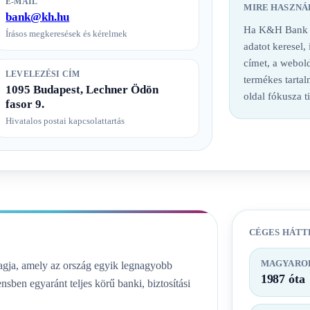
E-MAIL
MIRE HASZNÁ
bank@kh.hu
Ha K&H Bank ba
Írásos megkeresések és kérelmek
adatot keresel,
címet, a webold
LEVELEZÉSI CÍM
termékes tarta
1095 Budapest, Lechner Ödön
oldal fókusza t
fasor 9.
Hivatalos postai kapcsolattartás
CÉGES HÁTT
MAGYAROR
ja, amely az ország egyik legnagyobb
1987 óta
nsben egyaránt teljes körű banki, biztosítási