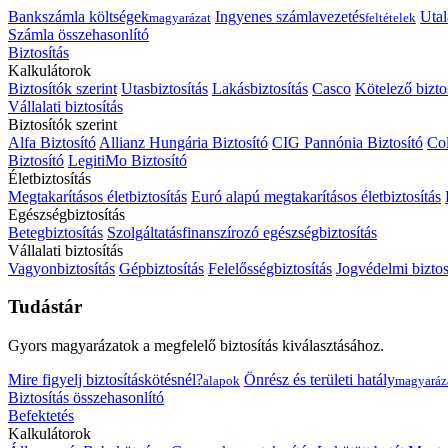
Bankszámla költségek
Ingyenes számlavezetés
Utal
magyarázat
feltételek
Számla összehasonlító
Biztosítás
Kalkulátorok
Biztosítók szerint
Utasbiztosítás
Lakásbiztosítás
Casco
Kötelező bizto
Vállalati biztosítás
Biztosítók szerint
Alfa Biztosító
Allianz Hungária Biztosító
CIG Pannónia Biztosító
Col
Biztosító
LegitiMo Biztosító
Életbiztosítás
Megtakarításos életbiztosítás
Euró alapú megtakarításos életbiztosítás
Egészségbiztosítás
Betegbiztosítás
Szolgáltatásfinanszírozó egészségbiztosítás
Vállalati biztosítás
Vagyonbiztosítás
Gépbiztosítás
Felelősségbiztosítás
Jogvédelmi biztos
Tudástár
Gyors magyarázatok a megfelelő biztosítás kiválasztásához.
Mire figyelj biztosításkötésnél?
Önrész és területi hatály
alapok
magyaráz
Biztosítás összehasonlító
Befektetés
Kalkulátorok