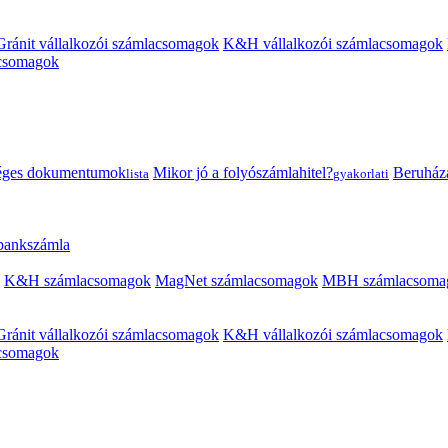
Gránit vállalkozói számlacsomagok
K&H vállalkozói számlacsomagok
acsomagok
éges dokumentumok
Mikor jó a folyószámlahitel?
Beruházás
lista
gyakorlati
 bankszámla
K&H számlacsomagok
MagNet számlacsomagok
MBH számlacsoma
Gránit vállalkozói számlacsomagok
K&H vállalkozói számlacsomagok
acsomagok