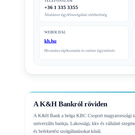
TELEFONSZÁM
+36 1 335 3355
Általános ügyfélszolgálati elérhetőség
WEBOLDAL
kh.hu
Hivatalos tájékoztatás és online ügyintézés
A K&H Bankról röviden
A K&H Bank a belga KBC Csoport magyarországi tag
univerzális bankja. Lakossági, kkv és vállalati szegme
és befektetési szolgáltatásokat kínál.