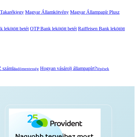
 Takarékjegy
Magyar Államkötvény
Magyar Állampapír Plusz
lekötött betét
OTP Bank lekötött betét
Raiffeisen Bank lekötött
 számla
Hogyan vásárolj állampapírt?
adómentesség
lépések