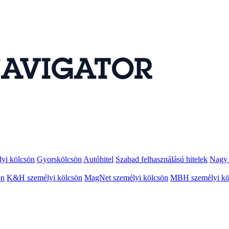
lyi kölcsön
Gyorskölcsön
Autóhitel
Szabad felhasználású hitelek
Nagy 
ön
K&H személyi kölcsön
MagNet személyi kölcsön
MBH személyi kö