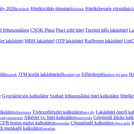
ály 2026
Hitelkiváltás útmutató
Hitelképesség vizsgálat
korlátok
lépések
el
 felhasználásra
CSOK Plusz
Piaci zöld hitel
Türelmi idős lakáshitel
La
t lakáshitel
MBH lakáshitel
OTP lakáshitel
Raiffeisen lakáshitel
UniCr
ítás
JTM korlát lakáshitelnél
Előtörlesztés
Hi
tippek
szabályok
mikor éri meg
r
Gyorskölcsön kalkulátor
Szabad felhasználású hitel kalkulátor
Hitelki
lkulátor
Törlesztőrészlet kalkulátor
Lakáshitel önerő kal
ellenőrzés
havi díj
Albérlet vs. hitel kalkulátor
Gépjármű átírási kalk
vagyonszerzés
összevetés
GFB bonus-malus kalkulátor
Cégautóadó kalkulátor
K
besorolás
céges autó
i munkadíj kalkulátor
ingatlan