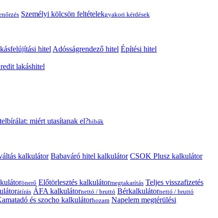
Személyi kölcsön feltételek
lenőrzés
gyakori kérdések
kásfelújítási hitel
Adósságrendező hitel
Építési hitel
edit lakáshitel
telbírálat: miért utasítanak el?
hibák
váltás kalkulátor
Babaváró hitel kalkulátor
CSOK Plusz kalkulátor
kulátor
Előtörlesztés kalkulátor
Teljes visszafizetés
önerő
megtakarítás
ulátor
ÁFA kalkulátor
Bérkalkulátor
átírás
nettó / bruttó
nettó / bruttó
amatadó és szocho kalkulátor
Napelem megtérülési
hozam