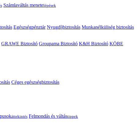
Számlaváltás menete
és
lépések
tosítás
Egészségpénztár
Nyugdíjbiztosítás
Munkanélküliség biztosítás
GRAWE Biztosító
Groupama Biztosító
K&H Biztosító
KÖBE
osítás
Céges egészségbiztosítás
típusok
Felmondás és váltás
áttekintés
tippek