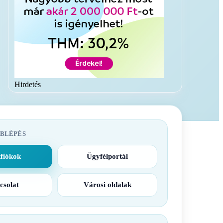
Hirdetés
BLÉPÉS
fiókok
Ügyfélportál
csolat
Városi oldalak