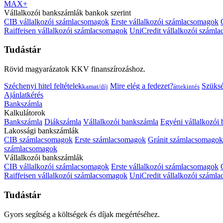
MAX+
Vállalkozói bankszámlák bankok szerint
CIB vállalkozói számlacsomagok
Erste vállalkozói számlacsomagok
Raiffeisen vállalkozói számlacsomagok
UniCredit vállalkozói száml
Tudástár
Rövid magyarázatok KKV finanszírozáshoz.
Széchenyi hitel feltételek
Mire elég a fedezet?
Szüks
kamat/díj
áttekintés
Ajánlatkérés
Bankszámla
Kalkulátorok
Bankszámla
Diákszámla
Vállalkozói bankszámla
Egyéni vállalkozói
Lakossági bankszámlák
CIB számlacsomagok
Erste számlacsomagok
Gránit számlacsomagok
számlacsomagok
Vállalkozói bankszámlák
CIB vállalkozói számlacsomagok
Erste vállalkozói számlacsomagok
Raiffeisen vállalkozói számlacsomagok
UniCredit vállalkozói száml
Tudástár
Gyors segítség a költségek és díjak megértéséhez.