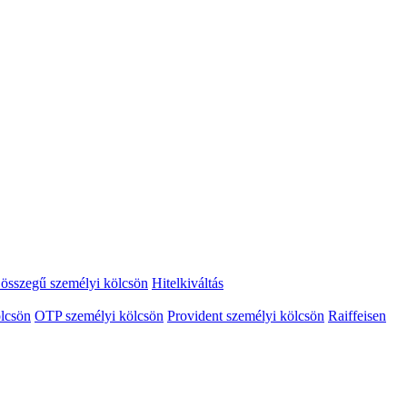
összegű személyi kölcsön
Hitelkiváltás
lcsön
OTP személyi kölcsön
Provident személyi kölcsön
Raiffeisen