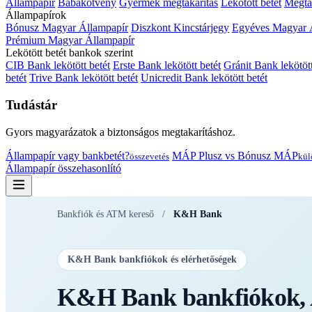
Állampapír
Babakötvény
Gyermek megtakarítás
Lekötött betét
Megtak
Állampapírok
Bónusz Magyar Állampapír
Diszkont Kincstárjegy
Egyéves Magyar 
Prémium Magyar Állampapír
Lekötött betét bankok szerint
CIB Bank lekötött betét
Erste Bank lekötött betét
Gránit Bank lekötött
betét
Trive Bank lekötött betét
Unicredit Bank lekötött betét
Tudástár
Gyors magyarázatok a biztonságos megtakarításhoz.
Állampapír vagy bankbetét?
MÁP Plusz vs Bónusz MÁP
összevetés
kül
Állampapír összehasonlító
Bankfiók és ATM kereső
/
K&H Bank
K&H Bank bankfiókok és elérhetőségek
K&H Bank bankfiókok, A