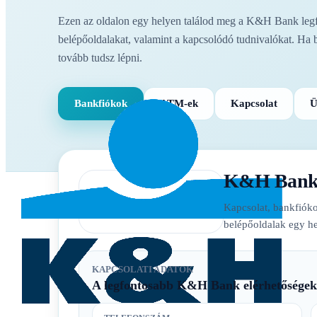
Ezen az oldalon egy helyen találod meg a K&H Bank legfon
belépőoldalakat, valamint a kapcsolódó tudnivalókat. Ha 
tovább tudsz lépni.
Bankfiókok
ATM-ek
Kapcsolat
Ü
K&H Ban
Kapcsolat, bankfióko
belépőoldalak egy he
KAPCSOLATI ADATOK
A legfontosabb K&H Bank elérhetőségek