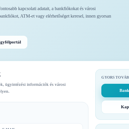
tosabb kapcsolati adatait, a bankfiókokat és városi
bankfiókot, ATM-et vagy elérhetőséget keresel, innen gyorsan
gyfélportál
k
GYORS TOVÁB
k, ügyintézési információk és városi
Bank
lyen.
Kap