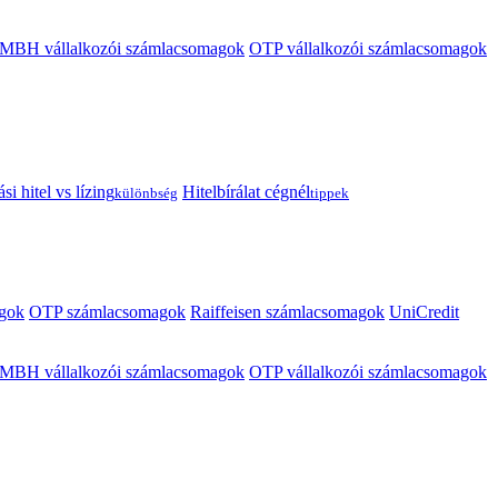
MBH vállalkozói számlacsomagok
OTP vállalkozói számlacsomagok
i hitel vs lízing
Hitelbírálat cégnél
különbség
tippek
gok
OTP számlacsomagok
Raiffeisen számlacsomagok
UniCredit
MBH vállalkozói számlacsomagok
OTP vállalkozói számlacsomagok