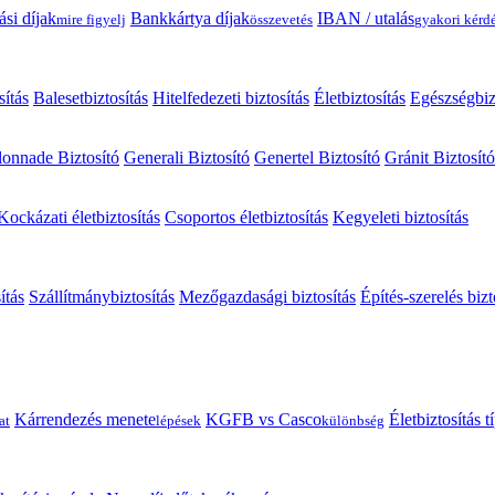
ási díjak
Bankkártya díjak
IBAN / utalás
mire figyelj
összevetés
gyakori kérd
sítás
Balesetbiztosítás
Hitelfedezeti biztosítás
Életbiztosítás
Egészségbiz
onnade Biztosító
Generali Biztosító
Genertel Biztosító
Gránit Biztosító
Kockázati életbiztosítás
Csoportos életbiztosítás
Kegyeleti biztosítás
ítás
Szállítmánybiztosítás
Mezőgazdasági biztosítás
Építés-szerelés bizt
Kárrendezés menete
KGFB vs Casco
Életbiztosítás 
at
lépések
különbség