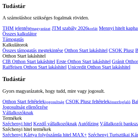
Tudástár
A számoláshoz szükséges fogalmak röviden.
THM jelentése
JTM szabály 2026
Mennyi hitelt kapha
magyarázat
korlát
Összes kalkulátor
Támogatás
Kalkulátorok
Összes támogatás megtekintése
Otthon Start lakáshitel
CSOK Plusz
B
Otthon Start lakáshitel
CIB Otthon Start lakáshitel
Erste Otthon Start lakáshitel
Gránit Otthon
Raiffeisen Otthon Start lakáshitel
Unicredit Otthon Start lakáshitel
Tudástár
Gyors magyarázatok, hogy tudd, mire vagy jogosult.
Otthon Start feltételek
CSOK Plusz feltételek
Bab
jogosultság
összefoglaló
Jogosultság ellenőrzése
Vállalkozóknak
Termékek
Széchenyi hitel
Kezdő vállalkozóknak
Autólízing
Vállalkozói banksz
Széchenyi hitel termékek
Széchenyi Kártya folyószámla hitel MAX+
Széchenyi Turisztikai 