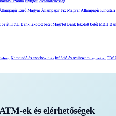
arítási számla
Nyugdíj előtakarékosság
Állampapír
Euró Magyar Állampapír
Fix Magyar Állampapír
Kincstári
 betét
K&H Bank lekötött betét
MagNet Bank lekötött betét
MBH Bank 
Kamatadó és szocho
Infláció és reálhozam
TBSZ
önbség
adózás
magyarázat
TM-ek és elérhetőségek