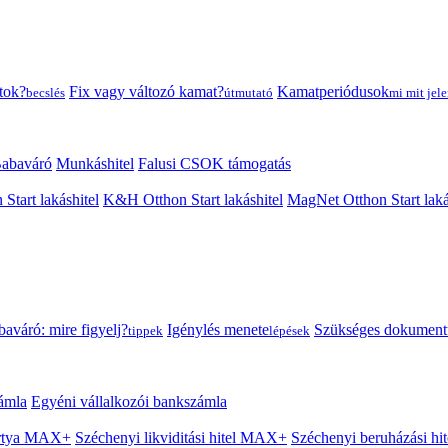
tok?
Fix vagy változó kamat?
Kamatperiódusok
becslés
útmutató
mi mit jele
abaváró
Munkáshitel
Falusi CSOK támogatás
 Start lakáshitel
K&H Otthon Start lakáshitel
MagNet Otthon Start laká
aváró: mire figyelj?
Igénylés menete
Szükséges dokumen
tippek
lépések
ámla
Egyéni vállalkozói bankszámla
Kártya MAX+
Széchenyi likviditási hitel MAX+
Széchenyi beruházási h