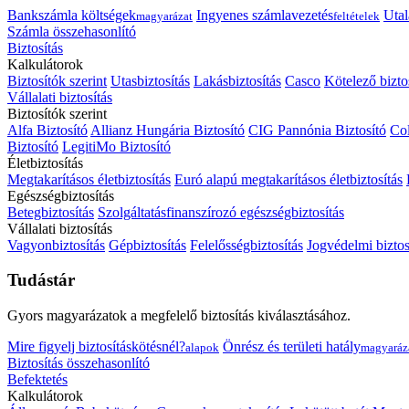
Bankszámla költségek
Ingyenes számlavezetés
Utal
magyarázat
feltételek
Számla összehasonlító
Biztosítás
Kalkulátorok
Biztosítók szerint
Utasbiztosítás
Lakásbiztosítás
Casco
Kötelező bizto
Vállalati biztosítás
Biztosítók szerint
Alfa Biztosító
Allianz Hungária Biztosító
CIG Pannónia Biztosító
Col
Biztosító
LegitiMo Biztosító
Életbiztosítás
Megtakarításos életbiztosítás
Euró alapú megtakarításos életbiztosítás
Egészségbiztosítás
Betegbiztosítás
Szolgáltatásfinanszírozó egészségbiztosítás
Vállalati biztosítás
Vagyonbiztosítás
Gépbiztosítás
Felelősségbiztosítás
Jogvédelmi biztos
Tudástár
Gyors magyarázatok a megfelelő biztosítás kiválasztásához.
Mire figyelj biztosításkötésnél?
Önrész és területi hatály
alapok
magyaráz
Biztosítás összehasonlító
Befektetés
Kalkulátorok