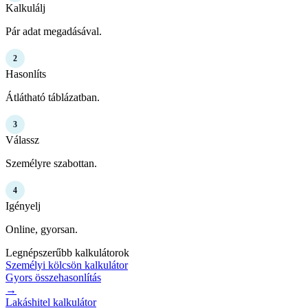
Kalkulálj
Pár adat megadásával.
2
Hasonlíts
Átlátható táblázatban.
3
Válassz
Személyre szabottan.
4
Igényelj
Online, gyorsan.
Legnépszerűbb kalkulátorok
Személyi kölcsön kalkulátor
Gyors összehasonlítás
→
Lakáshitel kalkulátor