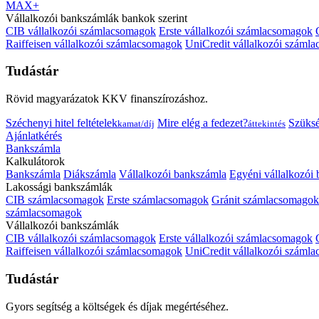
MAX+
Vállalkozói bankszámlák bankok szerint
CIB vállalkozói számlacsomagok
Erste vállalkozói számlacsomagok
Raiffeisen vállalkozói számlacsomagok
UniCredit vállalkozói száml
Tudástár
Rövid magyarázatok KKV finanszírozáshoz.
Széchenyi hitel feltételek
Mire elég a fedezet?
Szüks
kamat/díj
áttekintés
Ajánlatkérés
Bankszámla
Kalkulátorok
Bankszámla
Diákszámla
Vállalkozói bankszámla
Egyéni vállalkozói
Lakossági bankszámlák
CIB számlacsomagok
Erste számlacsomagok
Gránit számlacsomagok
számlacsomagok
Vállalkozói bankszámlák
CIB vállalkozói számlacsomagok
Erste vállalkozói számlacsomagok
Raiffeisen vállalkozói számlacsomagok
UniCredit vállalkozói száml
Tudástár
Gyors segítség a költségek és díjak megértéséhez.