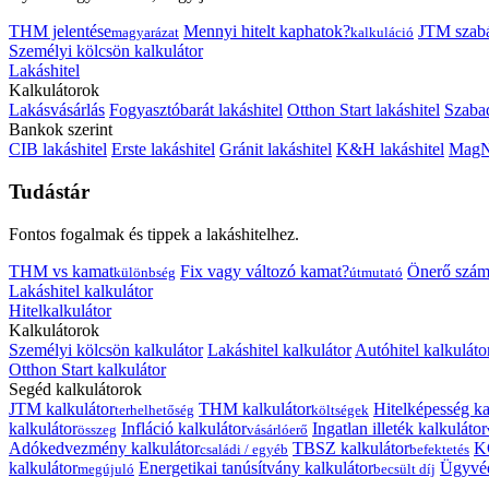
THM jelentése
Mennyi hitelt kaphatok?
JTM szab
magyarázat
kalkuláció
Személyi kölcsön kalkulátor
Lakáshitel
Kalkulátorok
Lakásvásárlás
Fogyasztóbarát lakáshitel
Otthon Start lakáshitel
Szabad
Bankok szerint
CIB lakáshitel
Erste lakáshitel
Gránit lakáshitel
K&H lakáshitel
MagNe
Tudástár
Fontos fogalmak és tippek a lakáshitelhez.
THM vs kamat
Fix vagy változó kamat?
Önerő szám
különbség
útmutató
Lakáshitel kalkulátor
Hitelkalkulátor
Kalkulátorok
Személyi kölcsön kalkulátor
Lakáshitel kalkulátor
Autóhitel kalkuláto
Otthon Start kalkulátor
Segéd kalkulátorok
JTM kalkulátor
THM kalkulátor
Hitelképesség ka
terhelhetőség
költségek
kalkulátor
Infláció kalkulátor
Ingatlan illeték kalkulátor
összeg
vásárlóerő
Adókedvezmény kalkulátor
TBSZ kalkulátor
K
családi / egyéb
befektetés
kalkulátor
Energetikai tanúsítvány kalkulátor
Ügyvéd
megújuló
becsült díj