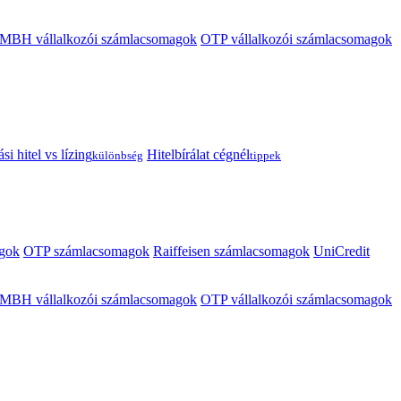
MBH vállalkozói számlacsomagok
OTP vállalkozói számlacsomagok
i hitel vs lízing
Hitelbírálat cégnél
különbség
tippek
gok
OTP számlacsomagok
Raiffeisen számlacsomagok
UniCredit
MBH vállalkozói számlacsomagok
OTP vállalkozói számlacsomagok