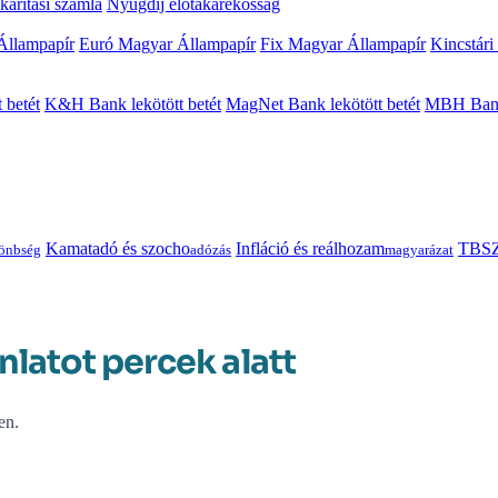
arítási számla
Nyugdíj előtakarékosság
Állampapír
Euró Magyar Állampapír
Fix Magyar Állampapír
Kincstári
 betét
K&H Bank lekötött betét
MagNet Bank lekötött betét
MBH Bank 
Kamatadó és szocho
Infláció és reálhozam
TBSZ
önbség
adózás
magyarázat
nlatot percek alatt
en.