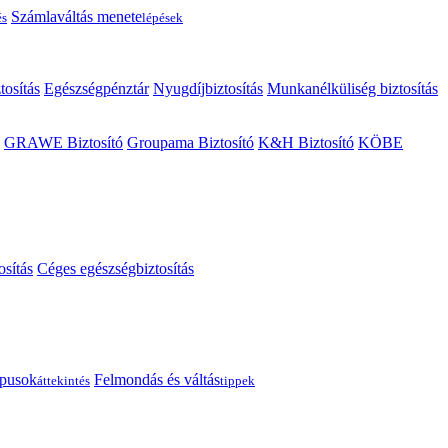
Számlaváltás menete
és
lépések
tosítás
Egészségpénztár
Nyugdíjbiztosítás
Munkanélküliség biztosítás
GRAWE Biztosító
Groupama Biztosító
K&H Biztosító
KÖBE
osítás
Céges egészségbiztosítás
típusok
Felmondás és váltás
áttekintés
tippek