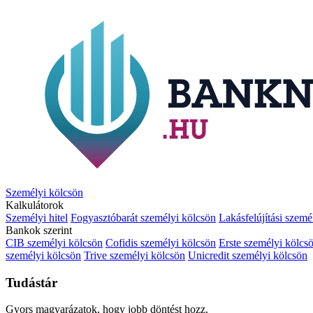
Személyi kölcsön
Kalkulátorok
Személyi hitel
Fogyasztóbarát személyi kölcsön
Lakásfelújítási szemé
Bankok szerint
CIB személyi kölcsön
Cofidis személyi kölcsön
Erste személyi kölcs
személyi kölcsön
Trive személyi kölcsön
Unicredit személyi kölcsön
Tudástár
Gyors magyarázatok, hogy jobb döntést hozz.