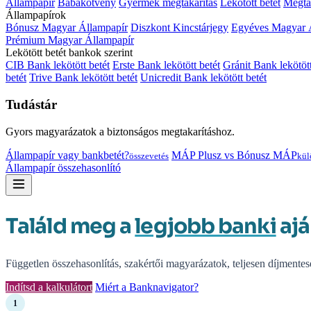
Állampapír
Babakötvény
Gyermek megtakarítás
Lekötött betét
Megtak
Állampapírok
Bónusz Magyar Állampapír
Diszkont Kincstárjegy
Egyéves Magyar 
Prémium Magyar Állampapír
Lekötött betét bankok szerint
CIB Bank lekötött betét
Erste Bank lekötött betét
Gránit Bank lekötött
betét
Trive Bank lekötött betét
Unicredit Bank lekötött betét
Tudástár
Gyors magyarázatok a biztonságos megtakarításhoz.
Állampapír vagy bankbetét?
MÁP Plusz vs Bónusz MÁP
összevetés
kül
Állampapír összehasonlító
Találd meg a
legjobb banki
ajá
Független összehasonlítás, szakértői magyarázatok, teljesen díjmentes
Indítsd a kalkulátort
Miért a Banknavigator?
1