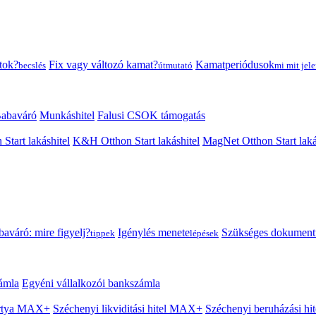
tok?
Fix vagy változó kamat?
Kamatperiódusok
becslés
útmutató
mi mit jele
abaváró
Munkáshitel
Falusi CSOK támogatás
 Start lakáshitel
K&H Otthon Start lakáshitel
MagNet Otthon Start laká
aváró: mire figyelj?
Igénylés menete
Szükséges dokumen
tippek
lépések
ámla
Egyéni vállalkozói bankszámla
Kártya MAX+
Széchenyi likviditási hitel MAX+
Széchenyi beruházási h