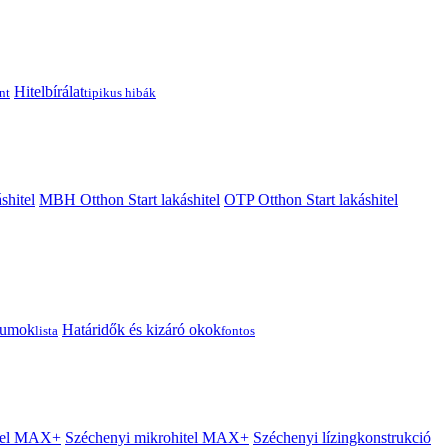
Hitelbírálat
nt
tipikus hibák
shitel
MBH Otthon Start lakáshitel
OTP Otthon Start lakáshitel
tumok
Határidők és kizáró okok
lista
fontos
itel MAX+
Széchenyi mikrohitel MAX+
Széchenyi lízingkonstrukció