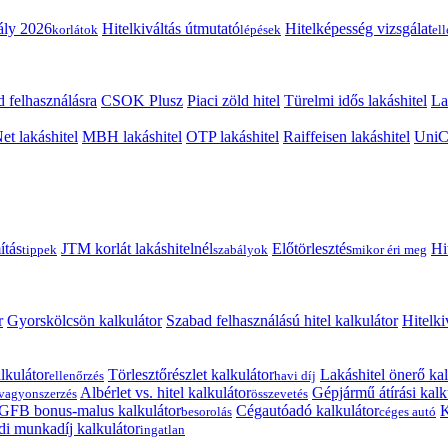
ály 2026
Hitelkiváltás útmutató
Hitelképesség vizsgálat
korlátok
lépések
el
 felhasználásra
CSOK Plusz
Piaci zöld hitel
Türelmi idős lakáshitel
La
t lakáshitel
MBH lakáshitel
OTP lakáshitel
Raiffeisen lakáshitel
UniCr
ítás
JTM korlát lakáshitelnél
Előtörlesztés
Hi
tippek
szabályok
mikor éri meg
r
Gyorskölcsön kalkulátor
Szabad felhasználású hitel kalkulátor
Hitelki
lkulátor
Törlesztőrészlet kalkulátor
Lakáshitel önerő kal
ellenőrzés
havi díj
Albérlet vs. hitel kalkulátor
Gépjármű átírási kalk
vagyonszerzés
összevetés
GFB bonus-malus kalkulátor
Cégautóadó kalkulátor
K
besorolás
céges autó
i munkadíj kalkulátor
ingatlan