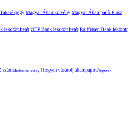
 Takarékjegy
Magyar Államkötvény
Magyar Állampapír Plusz
lekötött betét
OTP Bank lekötött betét
Raiffeisen Bank lekötött
 számla
Hogyan vásárolj állampapírt?
adómentesség
lépések