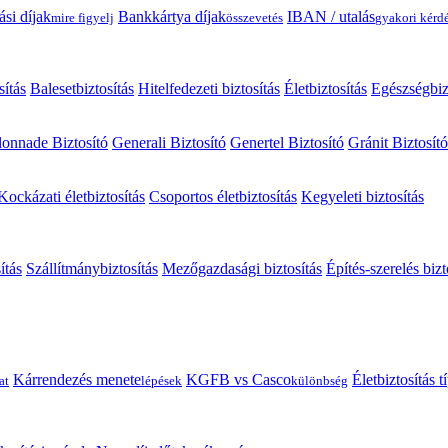
ási díjak
Bankkártya díjak
IBAN / utalás
mire figyelj
összevetés
gyakori kérd
sítás
Balesetbiztosítás
Hitelfedezeti biztosítás
Életbiztosítás
Egészségbiz
onnade Biztosító
Generali Biztosító
Genertel Biztosító
Gránit Biztosító
Kockázati életbiztosítás
Csoportos életbiztosítás
Kegyeleti biztosítás
ítás
Szállítmánybiztosítás
Mezőgazdasági biztosítás
Építés-szerelés bizt
Kárrendezés menete
KGFB vs Casco
Életbiztosítás 
at
lépések
különbség