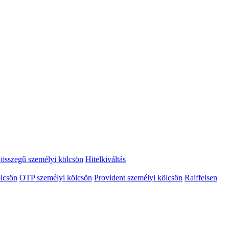
összegű személyi kölcsön
Hitelkiváltás
lcsön
OTP személyi kölcsön
Provident személyi kölcsön
Raiffeisen