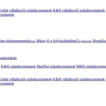
Gránit vállalkozói számlacsomagok
K&H vállalkozói számlacsomagok
acsomagok
éges dokumentumok
Mikor jó a folyószámlahitel?
Beruházás
lista
gyakorlati
 bankszámla
K&H számlacsomagok
MagNet számlacsomagok
MBH számlacsoma
Gránit vállalkozói számlacsomagok
K&H vállalkozói számlacsomagok
acsomagok