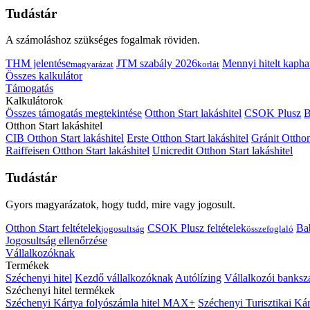
Tudástár
A számoláshoz szükséges fogalmak röviden.
THM jelentése
JTM szabály 2026
Mennyi hitelt kapha
magyarázat
korlát
Összes kalkulátor
Támogatás
Kalkulátorok
Összes támogatás megtekintése
Otthon Start lakáshitel
CSOK Plusz
B
Otthon Start lakáshitel
CIB Otthon Start lakáshitel
Erste Otthon Start lakáshitel
Gránit Otthon
Raiffeisen Otthon Start lakáshitel
Unicredit Otthon Start lakáshitel
Tudástár
Gyors magyarázatok, hogy tudd, mire vagy jogosult.
Otthon Start feltételek
CSOK Plusz feltételek
Bab
jogosultság
összefoglaló
Jogosultság ellenőrzése
Vállalkozóknak
Termékek
Széchenyi hitel
Kezdő vállalkozóknak
Autólízing
Vállalkozói banksz
Széchenyi hitel termékek
Széchenyi Kártya folyószámla hitel MAX+
Széchenyi Turisztikai 