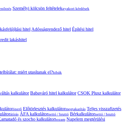
Személyi kölcsön feltételek
lenőrzés
gyakori kérdések
kásfelújítási hitel
Adósságrendező hitel
Építési hitel
edit lakáshitel
telbírálat: miért utasítanak el?
hibák
váltás kalkulátor
Babaváró hitel kalkulátor
CSOK Plusz kalkulátor
kulátor
Előtörlesztés kalkulátor
Teljes visszafizetés
önerő
megtakarítás
ulátor
ÁFA kalkulátor
Bérkalkulátor
átírás
nettó / bruttó
nettó / bruttó
amatadó és szocho kalkulátor
Napelem megtérülési
hozam