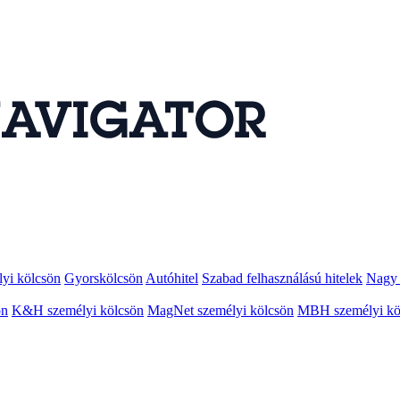
lyi kölcsön
Gyorskölcsön
Autóhitel
Szabad felhasználású hitelek
Nagy 
ön
K&H személyi kölcsön
MagNet személyi kölcsön
MBH személyi kö