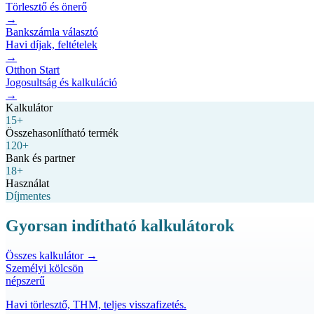
Törlesztő és önerő
→
Bankszámla választó
Havi díjak, feltételek
→
Otthon Start
Jogosultság és kalkuláció
→
Kalkulátor
15+
Összehasonlítható termék
120+
Bank és partner
18+
Használat
Díjmentes
Gyorsan indítható kalkulátorok
Összes kalkulátor →
Személyi kölcsön
népszerű
Havi törlesztő, THM, teljes visszafizetés.