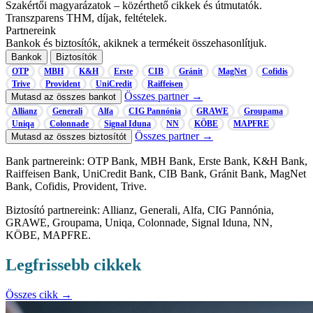
Szakértői magyarázatok
– közérthető cikkek és útmutatók.
Transzparens
THM, díjak, feltételek.
Partnereink
Bankok és biztosítók, akiknek a termékeit összehasonlítjuk.
Bankok
Biztosítók
OTP
MBH
K&H
Erste
CIB
Gránit
MagNet
Cofidis
Trive
Provident
UniCredit
Raiffeisen
Összes partner →
Mutasd az összes bankot
Allianz
Generali
Alfa
CIG Pannónia
GRAWE
Groupama
Uniqa
Colonnade
Signal Iduna
NN
KÖBE
MAPFRE
Összes partner →
Mutasd az összes biztosítót
Bank partnereink: OTP Bank, MBH Bank, Erste Bank, K&H Bank,
Raiffeisen Bank, UniCredit Bank, CIB Bank, Gránit Bank, MagNet
Bank, Cofidis, Provident, Trive.
Biztosító partnereink: Allianz, Generali, Alfa, CIG Pannónia,
GRAWE, Groupama, Uniqa, Colonnade, Signal Iduna, NN,
KÖBE, MAPFRE.
Legfrissebb cikkek
Összes cikk →