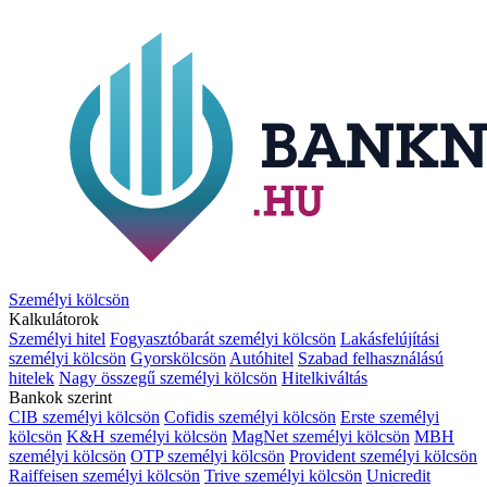
Személyi kölcsön
Kalkulátorok
Személyi hitel
Fogyasztóbarát személyi kölcsön
Lakásfelújítási
személyi kölcsön
Gyorskölcsön
Autóhitel
Szabad felhasználású
hitelek
Nagy összegű személyi kölcsön
Hitelkiváltás
Bankok szerint
CIB személyi kölcsön
Cofidis személyi kölcsön
Erste személyi
kölcsön
K&H személyi kölcsön
MagNet személyi kölcsön
MBH
személyi kölcsön
OTP személyi kölcsön
Provident személyi kölcsön
Raiffeisen személyi kölcsön
Trive személyi kölcsön
Unicredit