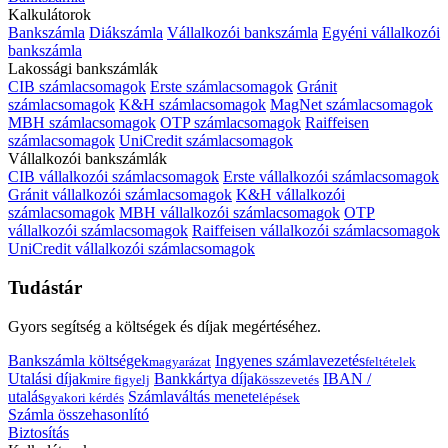
Kalkulátorok
Bankszámla
Diákszámla
Vállalkozói bankszámla
Egyéni vállalkozói
bankszámla
Lakossági bankszámlák
CIB számlacsomagok
Erste számlacsomagok
Gránit
számlacsomagok
K&H számlacsomagok
MagNet számlacsomagok
MBH számlacsomagok
OTP számlacsomagok
Raiffeisen
számlacsomagok
UniCredit számlacsomagok
Vállalkozói bankszámlák
CIB vállalkozói számlacsomagok
Erste vállalkozói számlacsomagok
Gránit vállalkozói számlacsomagok
K&H vállalkozói
számlacsomagok
MBH vállalkozói számlacsomagok
OTP
vállalkozói számlacsomagok
Raiffeisen vállalkozói számlacsomagok
UniCredit vállalkozói számlacsomagok
Tudástár
Gyors segítség a költségek és díjak megértéséhez.
Bankszámla költségek
Ingyenes számlavezetés
magyarázat
feltételek
Utalási díjak
Bankkártya díjak
IBAN /
mire figyelj
összevetés
utalás
Számlaváltás menete
gyakori kérdés
lépések
Számla összehasonlító
Biztosítás