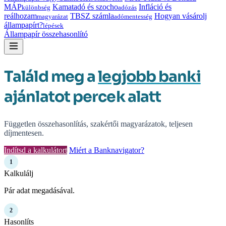
MÁP
Kamatadó és szocho
Infláció és
különbség
adózás
reálhozam
TBSZ számla
Hogyan vásárolj
magyarázat
adómentesség
állampapírt?
lépések
Állampapír összehasonlító
Találd meg a
legjobb banki
ajánlatot percek alatt
Független összehasonlítás, szakértői magyarázatok, teljesen
díjmentesen.
Indítsd a kalkulátort
Miért a Banknavigator?
1
Kalkulálj
Pár adat megadásával.
2
Hasonlíts