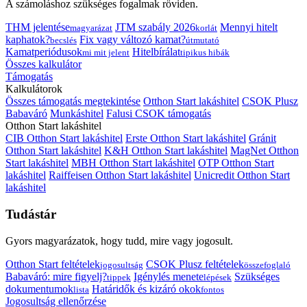
A számoláshoz szükséges fogalmak röviden.
THM jelentése
JTM szabály 2026
Mennyi hitelt
magyarázat
korlát
kaphatok?
Fix vagy változó kamat?
becslés
útmutató
Kamatperiódusok
Hitelbírálat
mi mit jelent
tipikus hibák
Összes kalkulátor
Támogatás
Kalkulátorok
Összes támogatás megtekintése
Otthon Start lakáshitel
CSOK Plusz
Babaváró
Munkáshitel
Falusi CSOK támogatás
Otthon Start lakáshitel
CIB Otthon Start lakáshitel
Erste Otthon Start lakáshitel
Gránit
Otthon Start lakáshitel
K&H Otthon Start lakáshitel
MagNet Otthon
Start lakáshitel
MBH Otthon Start lakáshitel
OTP Otthon Start
lakáshitel
Raiffeisen Otthon Start lakáshitel
Unicredit Otthon Start
lakáshitel
Tudástár
Gyors magyarázatok, hogy tudd, mire vagy jogosult.
Otthon Start feltételek
CSOK Plusz feltételek
jogosultság
összefoglaló
Babaváró: mire figyelj?
Igénylés menete
Szükséges
tippek
lépések
dokumentumok
Határidők és kizáró okok
lista
fontos
Jogosultság ellenőrzése