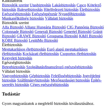
Kalkulátorok
Biztosítók szerint
Utasbiztosítás
Lakásbiztosítás
Casco
Kötelező
biztosítás
Balesetbiztosítás
Hitelfedezeti biztosítás
Életbiztosítás
Egészségbiztosítás
Egészségpénztár
Nyugdíjbiztosítás
Munkanélküliség biztosítás
Vállalati biztosítás
Biztosítók szerint
Alfa Biztosító
Allianz Hungária Biztosító
CIG Pannónia Biztosító
Colonnade Biztosító
Generali Biztosító
Genertel Biztosító
Gránit
Biztosító
GRAWE Biztosító
Groupama Biztosító
K&H Biztosító
KÖBE Biztosító
LegitiMo Biztosító
Életbiztosítás
Megtakarításos életbiztosítás
Euró alapú megtakarításos
életbiztosítás
Kockázati életbiztosítás
Csoportos életbiztosítás
Kegyeleti biztosítás
Egészségbiztosítás
Betegbiztosítás
Szolgáltatásfinanszírozó egészségbiztosítás
Vállalati biztosítás
Vagyonbiztosítás
Gépbiztosítás
Felelősségbiztosítás
Jogvédelmi
biztosítás
Szállítmánybiztosítás
Mezőgazdasági biztosítás
Építés-
szerelés biztosítás
Céges egészségbiztosítás
Tudástár
Gyors magyarázatok a megfelelő biztosítás kiválasztásához.