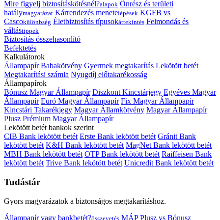
Mire figyelj biztosításkötésnél?
Önrész és területi
alapok
hatály
Kárrendezés menete
KGFB vs
magyarázat
lépések
Casco
Életbiztosítás típusok
Felmondás és
különbség
áttekintés
váltás
tippek
Biztosítás összehasonlító
Befektetés
Kalkulátorok
Állampapír
Babakötvény
Gyermek megtakarítás
Lekötött betét
Megtakarítási számla
Nyugdíj előtakarékosság
Állampapírok
Bónusz Magyar Állampapír
Diszkont Kincstárjegy
Egyéves Magyar
Állampapír
Euró Magyar Állampapír
Fix Magyar Állampapír
Kincstári Takarékjegy
Magyar Államkötvény
Magyar Állampapír
Plusz
Prémium Magyar Állampapír
Lekötött betét bankok szerint
CIB Bank lekötött betét
Erste Bank lekötött betét
Gránit Bank
lekötött betét
K&H Bank lekötött betét
MagNet Bank lekötött betét
MBH Bank lekötött betét
OTP Bank lekötött betét
Raiffeisen Bank
lekötött betét
Trive Bank lekötött betét
Unicredit Bank lekötött betét
Tudástár
Gyors magyarázatok a biztonságos megtakarításhoz.
Állampapír vagy bankbetét?
MÁP Plusz vs Bónusz
összevetés