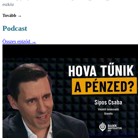
eszköz
Tovább →
Podcast
Összes epizód →