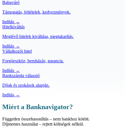
Babaváró
Támogatás, feltételek, kedvezmények.
Indítás →
Hitelkiváltás
Meglévő hitelek kiváltása, megtakarítás.
Indítás →
Vállalkozói hitel
Forgóeszköz, beruházás, garancia.
Indítás →
Bankszámla választó
Díjak és szokások alapján.
Indítás →
Miért a Banknavigator?
Független
összehasonlítás – nem bankhoz kötött.
Díjmentes
használat – rejtett költségek nélkül.