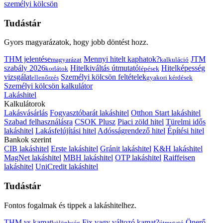
személyi kölcsön
Tudástár
Gyors magyarázatok, hogy jobb döntést hozz.
THM jelentése
Mennyi hitelt kaphatok?
JTM
magyarázat
kalkuláció
szabály 2026
Hitelkiváltás útmutató
Hitelképesség
korlátok
lépések
vizsgálat
Személyi kölcsön feltételek
ellenőrzés
gyakori kérdések
Személyi kölcsön kalkulátor
Lakáshitel
Kalkulátorok
Lakásvásárlás
Fogyasztóbarát lakáshitel
Otthon Start lakáshitel
Szabad felhasználásra
CSOK Plusz
Piaci zöld hitel
Türelmi idős
lakáshitel
Lakásfelújítási hitel
Adósságrendező hitel
Építési hitel
Bankok szerint
CIB lakáshitel
Erste lakáshitel
Gránit lakáshitel
K&H lakáshitel
MagNet lakáshitel
MBH lakáshitel
OTP lakáshitel
Raiffeisen
lakáshitel
UniCredit lakáshitel
Tudástár
Fontos fogalmak és tippek a lakáshitelhez.
THM vs kamat
Fix vagy változó kamat?
Önerő
különbség
útmutató