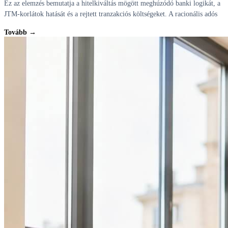
Ez az elemzés bemutatja a hitelkiváltás mögött meghúzódó banki logikát, a
JTM-korlátok hatását és a rejtett tranzakciós költségeket. A racionális adós
Tovább →