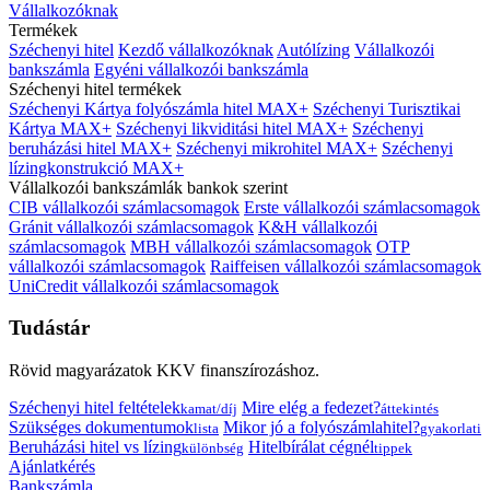
Vállalkozóknak
Termékek
Széchenyi hitel
Kezdő vállalkozóknak
Autólízing
Vállalkozói
bankszámla
Egyéni vállalkozói bankszámla
Széchenyi hitel termékek
Széchenyi Kártya folyószámla hitel MAX+
Széchenyi Turisztikai
Kártya MAX+
Széchenyi likviditási hitel MAX+
Széchenyi
beruházási hitel MAX+
Széchenyi mikrohitel MAX+
Széchenyi
lízingkonstrukció MAX+
Vállalkozói bankszámlák bankok szerint
CIB vállalkozói számlacsomagok
Erste vállalkozói számlacsomagok
Gránit vállalkozói számlacsomagok
K&H vállalkozói
számlacsomagok
MBH vállalkozói számlacsomagok
OTP
vállalkozói számlacsomagok
Raiffeisen vállalkozói számlacsomagok
UniCredit vállalkozói számlacsomagok
Tudástár
Rövid magyarázatok KKV finanszírozáshoz.
Széchenyi hitel feltételek
Mire elég a fedezet?
kamat/díj
áttekintés
Szükséges dokumentumok
Mikor jó a folyószámlahitel?
lista
gyakorlati
Beruházási hitel vs lízing
Hitelbírálat cégnél
különbség
tippek
Ajánlatkérés
Bankszámla