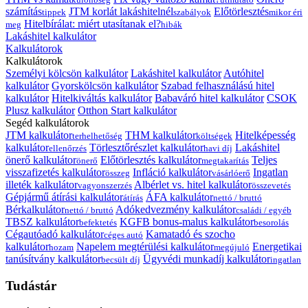
számítás
JTM korlát lakáshitelnél
Előtörlesztés
tippek
szabályok
mikor éri
Hitelbírálat: miért utasítanak el?
meg
hibák
Lakáshitel kalkulátor
Kalkulátorok
Kalkulátorok
Személyi kölcsön kalkulátor
Lakáshitel kalkulátor
Autóhitel
kalkulátor
Gyorskölcsön kalkulátor
Szabad felhasználású hitel
kalkulátor
Hitelkiváltás kalkulátor
Babaváró hitel kalkulátor
CSOK
Plusz kalkulátor
Otthon Start kalkulátor
Segéd kalkulátorok
JTM kalkulátor
THM kalkulátor
Hitelképesség
terhelhetőség
költségek
kalkulátor
Törlesztőrészlet kalkulátor
Lakáshitel
ellenőrzés
havi díj
önerő kalkulátor
Előtörlesztés kalkulátor
Teljes
önerő
megtakarítás
visszafizetés kalkulátor
Infláció kalkulátor
Ingatlan
összeg
vásárlóerő
illeték kalkulátor
Albérlet vs. hitel kalkulátor
vagyonszerzés
összevetés
Gépjármű átírási kalkulátor
ÁFA kalkulátor
átírás
nettó / bruttó
Bérkalkulátor
Adókedvezmény kalkulátor
nettó / bruttó
családi / egyéb
TBSZ kalkulátor
KGFB bonus-malus kalkulátor
befektetés
besorolás
Cégautóadó kalkulátor
Kamatadó és szocho
céges autó
kalkulátor
Napelem megtérülési kalkulátor
Energetikai
hozam
megújuló
tanúsítvány kalkulátor
Ügyvédi munkadíj kalkulátor
becsült díj
ingatlan
Tudástár