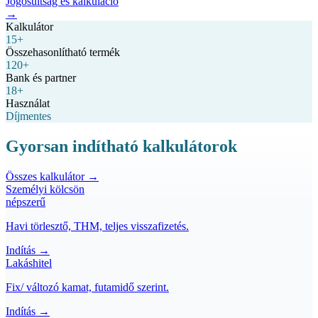
Jogosultság és kalkuláció
→
Kalkulátor
15+
Összehasonlítható termék
120+
Bank és partner
18+
Használat
Díjmentes
Gyorsan indítható kalkulátorok
Összes kalkulátor →
Személyi kölcsön
népszerű
Havi törlesztő, THM, teljes visszafizetés.
Indítás →
Lakáshitel
Fix/ változó kamat, futamidő szerint.
Indítás →