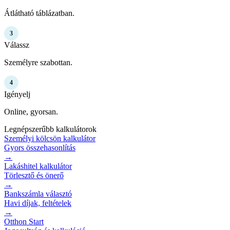
Átlátható táblázatban.
3
Válassz
Személyre szabottan.
4
Igényelj
Online, gyorsan.
Legnépszerűbb kalkulátorok
Személyi kölcsön kalkulátor
Gyors összehasonlítás
→
Lakáshitel kalkulátor
Törlesztő és önerő
→
Bankszámla választó
Havi díjak, feltételek
→
Otthon Start