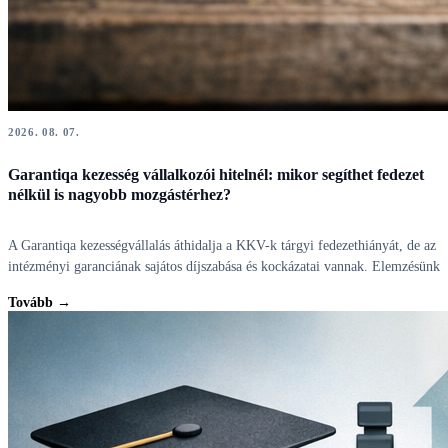
2026. 08. 07.
Garantiqa kezesség vállalkozói hitelnél: mikor segíthet fedezet
nélkül is nagyobb mozgástérhez?
A Garantiqa kezességvállalás áthidalja a KKV-k tárgyi fedezethiányát, de az
intézményi garanciának sajátos díjszabása és kockázatai vannak. Elemzésünk
Tovább →