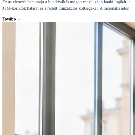
Ez az elemzés bemutatja a hitelkiváltás mögött meghúzódó banki logikát, a
JTM-korlátok hatását és a rejtett tranzakciós költségeket. A racionális adós
Tovább →