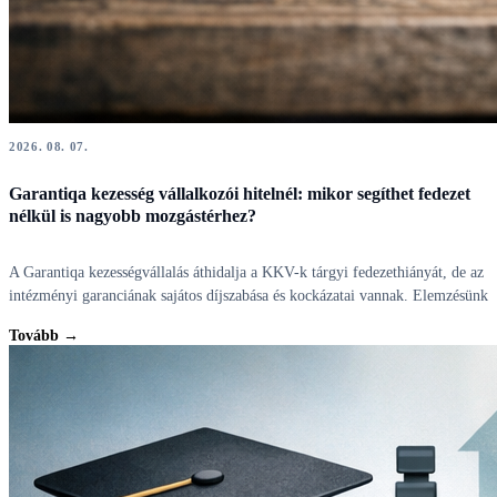
2026. 08. 07.
Garantiqa kezesség vállalkozói hitelnél: mikor segíthet fedezet
nélkül is nagyobb mozgástérhez?
A Garantiqa kezességvállalás áthidalja a KKV-k tárgyi fedezethiányát, de az
intézményi garanciának sajátos díjszabása és kockázatai vannak. Elemzésünk
Tovább →