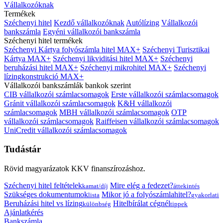
Vállalkozóknak
Termékek
Széchenyi hitel
Kezdő vállalkozóknak
Autólízing
Vállalkozói
bankszámla
Egyéni vállalkozói bankszámla
Széchenyi hitel termékek
Széchenyi Kártya folyószámla hitel MAX+
Széchenyi Turisztikai
Kártya MAX+
Széchenyi likviditási hitel MAX+
Széchenyi
beruházási hitel MAX+
Széchenyi mikrohitel MAX+
Széchenyi
lízingkonstrukció MAX+
Vállalkozói bankszámlák bankok szerint
CIB vállalkozói számlacsomagok
Erste vállalkozói számlacsomagok
Gránit vállalkozói számlacsomagok
K&H vállalkozói
számlacsomagok
MBH vállalkozói számlacsomagok
OTP
vállalkozói számlacsomagok
Raiffeisen vállalkozói számlacsomagok
UniCredit vállalkozói számlacsomagok
Tudástár
Rövid magyarázatok KKV finanszírozáshoz.
Széchenyi hitel feltételek
Mire elég a fedezet?
kamat/díj
áttekintés
Szükséges dokumentumok
Mikor jó a folyószámlahitel?
lista
gyakorlati
Beruházási hitel vs lízing
Hitelbírálat cégnél
különbség
tippek
Ajánlatkérés
Bankszámla