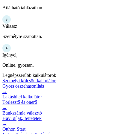
Átlátható táblázatban.
3
Válassz
Személyre szabottan.
4
Igényelj
Online, gyorsan.
Legnépszerűbb kalkulátorok
Személyi kölcsön kalkulátor
Gyors összehasonlítás
→
Lakáshitel kalkulátor
Törlesztő és önerő
→
Bankszámla választó
Havi díjak, feltételek
→
Otthon Start