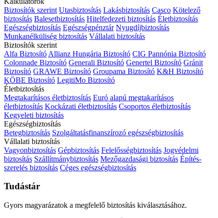
Kalkulátorok
Biztosítók szerint
Utasbiztosítás
Lakásbiztosítás
Casco
Kötelező
biztosítás
Balesetbiztosítás
Hitelfedezeti biztosítás
Életbiztosítás
Egészségbiztosítás
Egészségpénztár
Nyugdíjbiztosítás
Munkanélküliség biztosítás
Vállalati biztosítás
Biztosítók szerint
Alfa Biztosító
Allianz Hungária Biztosító
CIG Pannónia Biztosító
Colonnade Biztosító
Generali Biztosító
Genertel Biztosító
Gránit
Biztosító
GRAWE Biztosító
Groupama Biztosító
K&H Biztosító
KÖBE Biztosító
LegitiMo Biztosító
Életbiztosítás
Megtakarításos életbiztosítás
Euró alapú megtakarításos
életbiztosítás
Kockázati életbiztosítás
Csoportos életbiztosítás
Kegyeleti biztosítás
Egészségbiztosítás
Betegbiztosítás
Szolgáltatásfinanszírozó egészségbiztosítás
Vállalati biztosítás
Vagyonbiztosítás
Gépbiztosítás
Felelősségbiztosítás
Jogvédelmi
biztosítás
Szállítmánybiztosítás
Mezőgazdasági biztosítás
Építés-
szerelés biztosítás
Céges egészségbiztosítás
Tudástár
Gyors magyarázatok a megfelelő biztosítás kiválasztásához.