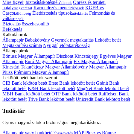
Mire figyelj biztosításkötésnél?
Önrész és területi
alapok
hatály
Kárrendezés menete
KGFB vs
magyarázat
lépések
Casco
Életbiztosítás típusok
Felmondás és
különbség
áttekintés
váltás
tippek
Biztosítás összehasonlító
Befektetés
Kalkulátorok
Állampapír
Babakötvény
Gyermek megtakarítás
Lekötött betét
Megtakarítási számla
Nyugdíj előtakarékosság
Állampapírok
Bónusz Magyar Állampapír
Diszkont Kincstárjegy
Egyéves Magyar
Állampapír
Euró Magyar Állampapír
Fix Magyar Állampapír
Kincstári Takarékjegy
Magyar Államkötvény
Magyar Állampapír
Plusz
Prémium Magyar Állampapír
Lekötött betét bankok szerint
CIB Bank lekötött betét
Erste Bank lekötött betét
Gránit Bank
lekötött betét
K&H Bank lekötött betét
MagNet Bank lekötött betét
MBH Bank lekötött betét
OTP Bank lekötött betét
Raiffeisen Bank
lekötött betét
Trive Bank lekötött betét
Unicredit Bank lekötött betét
Tudástár
Gyors magyarázatok a biztonságos megtakarításhoz.
Állampapír vagy bankbetét?
MÁP Plusz vs Bónusz
összevetés