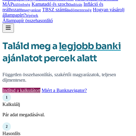
MÁP
Kamatadó és szocho
Infláció és
különbség
adózás
reálhozam
TBSZ számla
Hogyan vásárolj
magyarázat
adómentesség
állampapírt?
lépések
Állampapír összehasonlító
Találd meg a
legjobb banki
ajánlatot percek alatt
Független összehasonlítás, szakértői magyarázatok, teljesen
díjmentesen.
Indítsd a kalkulátort
Miért a Banknavigator?
1
Kalkulálj
Pár adat megadásával.
2
Hasonlíts