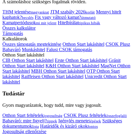
A számoláshoz szükséges fogalmak röviden.
THM jelentése
JTM szabály 2026
Mennyi hitelt
magyarázat
korlát
kaphatok?
Fix vagy változó kamat?
becslés
útmutató
Kamatperiódusok
Hitelbírálat
mi mit jelent
tipikus hibák
Összes kalkulátor
Támogatás
Kalkulátorok
Összes támogatás megtekintése
Otthon Start lakáshitel
CSOK Plusz
Babaváró
Munkáshitel
Falusi CSOK támogatás
Otthon Start lakáshitel
CIB Otthon Start lakáshitel
Erste Otthon Start lakáshitel
Gránit
Otthon Start lakáshitel
K&H Otthon Start lakáshitel
MagNet Otthon
Start lakáshitel
MBH Otthon Start lakáshitel
OTP Otthon Start
lakáshitel
Raiffeisen Otthon Start lakáshitel
Unicredit Otthon Start
lakáshitel
Tudástár
Gyors magyarázatok, hogy tudd, mire vagy jogosult.
Otthon Start feltételek
CSOK Plusz feltételek
jogosultság
összefoglaló
Babaváró: mire figyelj?
Igénylés menete
Szükséges
tippek
lépések
dokumentumok
Határidők és kizáró okok
lista
fontos
Jogosultság ellenőrzése