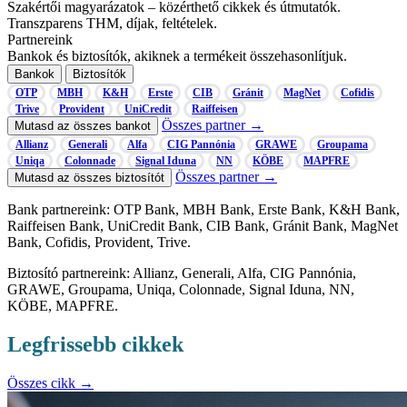
Szakértői magyarázatok
– közérthető cikkek és útmutatók.
Transzparens
THM, díjak, feltételek.
Partnereink
Bankok és biztosítók, akiknek a termékeit összehasonlítjuk.
Bankok
Biztosítók
OTP
MBH
K&H
Erste
CIB
Gránit
MagNet
Cofidis
Trive
Provident
UniCredit
Raiffeisen
Összes partner →
Mutasd az összes bankot
Allianz
Generali
Alfa
CIG Pannónia
GRAWE
Groupama
Uniqa
Colonnade
Signal Iduna
NN
KÖBE
MAPFRE
Összes partner →
Mutasd az összes biztosítót
Bank partnereink: OTP Bank, MBH Bank, Erste Bank, K&H Bank,
Raiffeisen Bank, UniCredit Bank, CIB Bank, Gránit Bank, MagNet
Bank, Cofidis, Provident, Trive.
Biztosító partnereink: Allianz, Generali, Alfa, CIG Pannónia,
GRAWE, Groupama, Uniqa, Colonnade, Signal Iduna, NN,
KÖBE, MAPFRE.
Legfrissebb cikkek
Összes cikk →