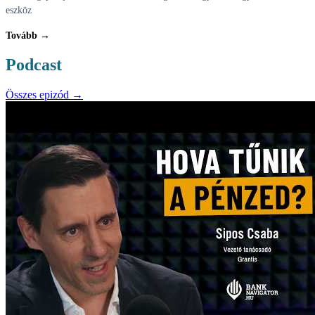
eszköz
Tovább →
Podcast
Összes epizód →