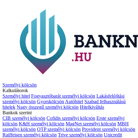
Személyi kölcsön
Kalkulátorok
Személyi hitel
Fogyasztóbarát személyi kölcsön
Lakásfelújítási
személyi kölcsön
Gyorskölcsön
Autóhitel
Szabad felhasználású
hitelek
Nagy összegű személyi kölcsön
Hitelkiváltás
Bankok szerint
CIB személyi kölcsön
Cofidis személyi kölcsön
Erste személyi
kölcsön
K&H személyi kölcsön
MagNet személyi kölcsön
MBH
személyi kölcsön
OTP személyi kölcsön
Provident személyi kölcsön
Raiffeisen személyi kölcsön
Trive személyi kölcsön
Unicredit