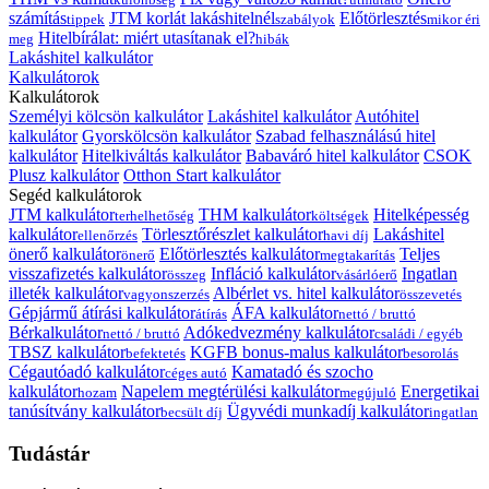
számítás
JTM korlát lakáshitelnél
Előtörlesztés
tippek
szabályok
mikor éri
Hitelbírálat: miért utasítanak el?
meg
hibák
Lakáshitel kalkulátor
Kalkulátorok
Kalkulátorok
Személyi kölcsön kalkulátor
Lakáshitel kalkulátor
Autóhitel
kalkulátor
Gyorskölcsön kalkulátor
Szabad felhasználású hitel
kalkulátor
Hitelkiváltás kalkulátor
Babaváró hitel kalkulátor
CSOK
Plusz kalkulátor
Otthon Start kalkulátor
Segéd kalkulátorok
JTM kalkulátor
THM kalkulátor
Hitelképesség
terhelhetőség
költségek
kalkulátor
Törlesztőrészlet kalkulátor
Lakáshitel
ellenőrzés
havi díj
önerő kalkulátor
Előtörlesztés kalkulátor
Teljes
önerő
megtakarítás
visszafizetés kalkulátor
Infláció kalkulátor
Ingatlan
összeg
vásárlóerő
illeték kalkulátor
Albérlet vs. hitel kalkulátor
vagyonszerzés
összevetés
Gépjármű átírási kalkulátor
ÁFA kalkulátor
átírás
nettó / bruttó
Bérkalkulátor
Adókedvezmény kalkulátor
nettó / bruttó
családi / egyéb
TBSZ kalkulátor
KGFB bonus-malus kalkulátor
befektetés
besorolás
Cégautóadó kalkulátor
Kamatadó és szocho
céges autó
kalkulátor
Napelem megtérülési kalkulátor
Energetikai
hozam
megújuló
tanúsítvány kalkulátor
Ügyvédi munkadíj kalkulátor
becsült díj
ingatlan
Tudástár