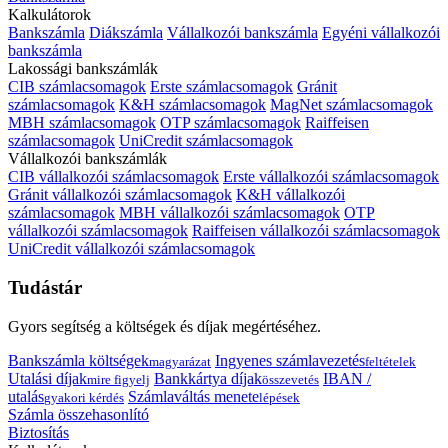
Kalkulátorok
Bankszámla
Diákszámla
Vállalkozói bankszámla
Egyéni vállalkozói
bankszámla
Lakossági bankszámlák
CIB számlacsomagok
Erste számlacsomagok
Gránit
számlacsomagok
K&H számlacsomagok
MagNet számlacsomagok
MBH számlacsomagok
OTP számlacsomagok
Raiffeisen
számlacsomagok
UniCredit számlacsomagok
Vállalkozói bankszámlák
CIB vállalkozói számlacsomagok
Erste vállalkozói számlacsomagok
Gránit vállalkozói számlacsomagok
K&H vállalkozói
számlacsomagok
MBH vállalkozói számlacsomagok
OTP
vállalkozói számlacsomagok
Raiffeisen vállalkozói számlacsomagok
UniCredit vállalkozói számlacsomagok
Tudástár
Gyors segítség a költségek és díjak megértéséhez.
Bankszámla költségek
Ingyenes számlavezetés
magyarázat
feltételek
Utalási díjak
Bankkártya díjak
IBAN /
mire figyelj
összevetés
utalás
Számlaváltás menete
gyakori kérdés
lépések
Számla összehasonlító
Biztosítás