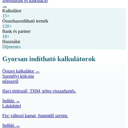
Jogosultság és kalkuláció
→
Kalkulátor
15+
Összehasonlítható termék
120+
Bank és partner
18+
Használat
Díjmentes
Gyorsan indítható kalkulátorok
Összes kalkulátor →
Személyi kölcsön
népszerű
Havi törlesztő, THM, teljes visszafizetés.
Indítás →
Lakáshitel
Fix/ változó kamat, futamidő szerint.
Indítás →