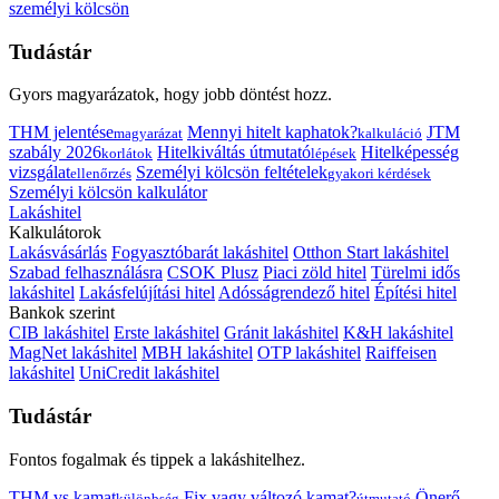
személyi kölcsön
Tudástár
Gyors magyarázatok, hogy jobb döntést hozz.
THM jelentése
Mennyi hitelt kaphatok?
JTM
magyarázat
kalkuláció
szabály 2026
Hitelkiváltás útmutató
Hitelképesség
korlátok
lépések
vizsgálat
Személyi kölcsön feltételek
ellenőrzés
gyakori kérdések
Személyi kölcsön kalkulátor
Lakáshitel
Kalkulátorok
Lakásvásárlás
Fogyasztóbarát lakáshitel
Otthon Start lakáshitel
Szabad felhasználásra
CSOK Plusz
Piaci zöld hitel
Türelmi idős
lakáshitel
Lakásfelújítási hitel
Adósságrendező hitel
Építési hitel
Bankok szerint
CIB lakáshitel
Erste lakáshitel
Gránit lakáshitel
K&H lakáshitel
MagNet lakáshitel
MBH lakáshitel
OTP lakáshitel
Raiffeisen
lakáshitel
UniCredit lakáshitel
Tudástár
Fontos fogalmak és tippek a lakáshitelhez.
THM vs kamat
Fix vagy változó kamat?
Önerő
különbség
útmutató