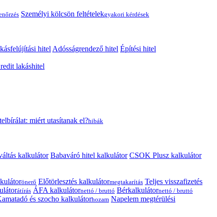
Személyi kölcsön feltételek
lenőrzés
gyakori kérdések
kásfelújítási hitel
Adósságrendező hitel
Építési hitel
edit lakáshitel
telbírálat: miért utasítanak el?
hibák
váltás kalkulátor
Babaváró hitel kalkulátor
CSOK Plusz kalkulátor
kulátor
Előtörlesztés kalkulátor
Teljes visszafizetés
önerő
megtakarítás
ulátor
ÁFA kalkulátor
Bérkalkulátor
átírás
nettó / bruttó
nettó / bruttó
amatadó és szocho kalkulátor
Napelem megtérülési
hozam