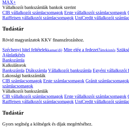
MAX+
Vállalkozói bankszámlák bankok szerint
CIB vállalkozói számlacsomagok
Erste vállalkozói számlacsomagok
Raiffeisen vállalkozói számlacsomagok
UniCredit vállalkozói száml
Tudástár
Rövid magyarázatok KKV finanszírozáshoz.
Széchenyi hitel feltételek
Mire elég a fedezet?
Szüks
kamat/díj
áttekintés
Ajánlatkérés
Bankszámla
Kalkulátorok
Bankszámla
Diákszámla
Vállalkozói bankszámla
Egyéni vállalkozói
Lakossági bankszámlák
CIB számlacsomagok
Erste számlacsomagok
Gránit számlacsomagok
számlacsomagok
Vállalkozói bankszámlák
CIB vállalkozói számlacsomagok
Erste vállalkozói számlacsomagok
Raiffeisen vállalkozói számlacsomagok
UniCredit vállalkozói száml
Tudástár
Gyors segítség a költségek és díjak megértéséhez.