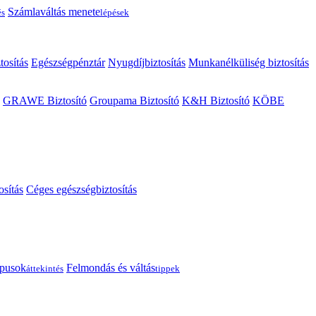
Számlaváltás menete
és
lépések
tosítás
Egészségpénztár
Nyugdíjbiztosítás
Munkanélküliség biztosítás
GRAWE Biztosító
Groupama Biztosító
K&H Biztosító
KÖBE
osítás
Céges egészségbiztosítás
típusok
Felmondás és váltás
áttekintés
tippek