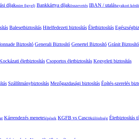
ási díjak
Bankkártya díjak
IBAN / utalás
mire figyelj
összevetés
gyakori kérd
sítás
Balesetbiztosítás
Hitelfedezeti biztosítás
Életbiztosítás
Egészségbiz
onnade Biztosító
Generali Biztosító
Genertel Biztosító
Gránit Biztosító
Kockázati életbiztosítás
Csoportos életbiztosítás
Kegyeleti biztosítás
ítás
Szállítmánybiztosítás
Mezőgazdasági biztosítás
Építés-szerelés bizt
Kárrendezés menete
KGFB vs Casco
Életbiztosítás 
at
lépések
különbség