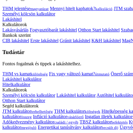
THM jelentése
Mennyi hitelt kaphatok?
JTM szab
magyarázat
kalkuláció
Személyi kölcsön kalkulátor
Lakáshitel
Kalkulátorok
Lakásvásárlás
Fogyasztóbarát lakáshitel
Otthon Start lakáshitel
Szabad
Bankok szerint
CIB lakáshitel
Erste lakáshitel
Gránit lakáshitel
K&H lakáshitel
MagNe
Tudástár
Fontos fogalmak és tippek a lakáshitelhez.
THM vs kamat
Fix vagy változó kamat?
Önerő szám
különbség
útmutató
Lakáshitel kalkulátor
Hitelkalkulátor
Kalkulátorok
Személyi kölcsön kalkulátor
Lakáshitel kalkulátor
Autóhitel kalkuláto
Otthon Start kalkulátor
Segéd kalkulátorok
JTM kalkulátor
THM kalkulátor
Hitelképesség ka
terhelhetőség
költségek
kalkulátor
Infláció kalkulátor
Ingatlan illeték kalkulátor
összeg
vásárlóerő
Adókedvezmény kalkulátor
TBSZ kalkulátor
K
családi / egyéb
befektetés
kalkulátor
Energetikai tanúsítvány kalkulátor
Ügyvéd
megújuló
becsült díj