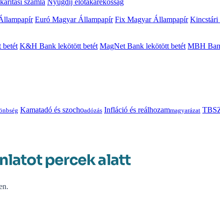
arítási számla
Nyugdíj előtakarékosság
Állampapír
Euró Magyar Állampapír
Fix Magyar Állampapír
Kincstári
 betét
K&H Bank lekötött betét
MagNet Bank lekötött betét
MBH Bank 
Kamatadó és szocho
Infláció és reálhozam
TBSZ
önbség
adózás
magyarázat
nlatot percek alatt
en.