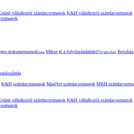
Gránit vállalkozói számlacsomagok
K&H vállalkozói számlacsomagok
acsomagok
éges dokumentumok
Mikor jó a folyószámlahitel?
Beruházás
lista
gyakorlati
 bankszámla
K&H számlacsomagok
MagNet számlacsomagok
MBH számlacsoma
Gránit vállalkozói számlacsomagok
K&H vállalkozói számlacsomagok
acsomagok