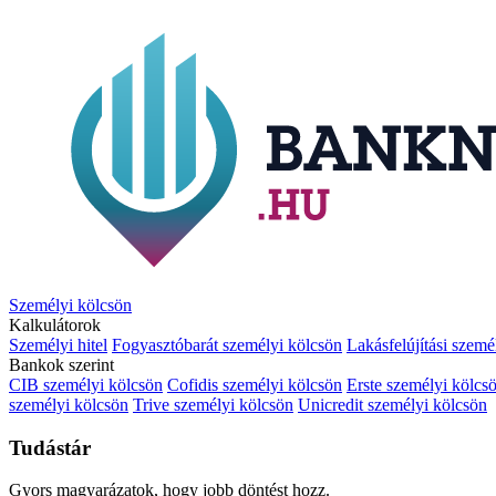
Személyi kölcsön
Kalkulátorok
Személyi hitel
Fogyasztóbarát személyi kölcsön
Lakásfelújítási szemé
Bankok szerint
CIB személyi kölcsön
Cofidis személyi kölcsön
Erste személyi kölcs
személyi kölcsön
Trive személyi kölcsön
Unicredit személyi kölcsön
Tudástár
Gyors magyarázatok, hogy jobb döntést hozz.