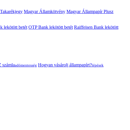
 Takarékjegy
Magyar Államkötvény
Magyar Állampapír Plusz
lekötött betét
OTP Bank lekötött betét
Raiffeisen Bank lekötött
 számla
Hogyan vásárolj állampapírt?
adómentesség
lépések