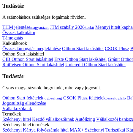
Tudástár
A számoláshoz szükséges fogalmak röviden.
THM jelentése
JTM szabály 2026
Mennyi hitelt kapha
magyarázat
korlát
Összes kalkulátor
Támogatás
Kalkulátorok
Összes támogatás megtekintése
Otthon Start lakáshitel
CSOK Plusz
B
Otthon Start lakáshitel
CIB Otthon Start lakáshitel
Erste Otthon Start lakáshitel
Gránit Otthon
Raiffeisen Otthon Start lakáshitel
Unicredit Otthon Start lakáshitel
Tudástár
Gyors magyarázatok, hogy tudd, mire vagy jogosult.
Otthon Start feltételek
CSOK Plusz feltételek
Bab
jogosultság
összefoglaló
Jogosultság ellenőrzése
Vállalkozóknak
Termékek
Széchenyi hitel
Kezdő vállalkozóknak
Autólízing
Vállalkozói banksz
Széchenyi hitel termékek
Széchenyi Kártya folyószámla hitel MAX+
Széchenyi Turisztikai 