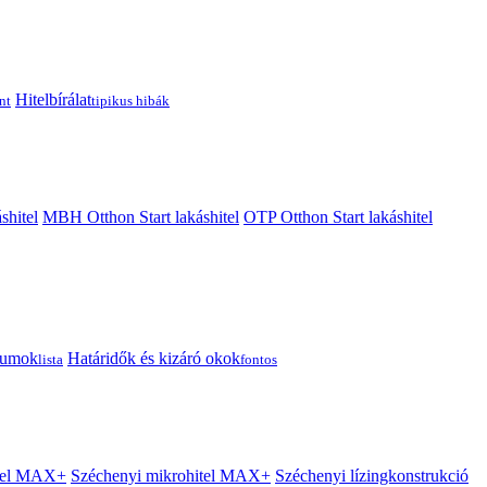
Hitelbírálat
nt
tipikus hibák
shitel
MBH Otthon Start lakáshitel
OTP Otthon Start lakáshitel
tumok
Határidők és kizáró okok
lista
fontos
itel MAX+
Széchenyi mikrohitel MAX+
Széchenyi lízingkonstrukció