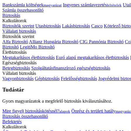
Bankszámla költségek
Ingyenes számlavezetés
Utal
magyarázat
feltételek
Számla összehasonlító
Biztosítás
Kalkulátorok
Biztosítók szerint
Utasbiztosítás
Lakásbiztosítás
Casco
Kötelező bizto
Vállalati biztosítás
Biztosítók szerint
Alfa Biztosító
Allianz Hungária Biztosító
CIG Pannónia Biztosító
Col
Biztosító
LegitiMo Biztosító
Életbiztosítás
Megtakarításos életbiztosítás
Euró alapú megtakarításos életbiztosítás
Egészségbiztosítás
Betegbiztosítás
Szolgáltatásfinanszírozó egészségbiztosítás
Vállalati biztosítás
Vagyonbiztosítás
Gépbiztosítás
Felelősségbiztosítás
Jogvédelmi biztos
Tudástár
Gyors magyarázatok a megfelelő biztosítás kiválasztásához.
Mire figyelj biztosításkötésnél?
Önrész és területi hatály
alapok
magyaráz
Biztosítás összehasonlító
Befektetés
Kalkulátorok