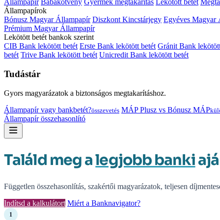
Állampapír
Babakötvény
Gyermek megtakarítás
Lekötött betét
Megtak
Állampapírok
Bónusz Magyar Állampapír
Diszkont Kincstárjegy
Egyéves Magyar 
Prémium Magyar Állampapír
Lekötött betét bankok szerint
CIB Bank lekötött betét
Erste Bank lekötött betét
Gránit Bank lekötött
betét
Trive Bank lekötött betét
Unicredit Bank lekötött betét
Tudástár
Gyors magyarázatok a biztonságos megtakarításhoz.
Állampapír vagy bankbetét?
MÁP Plusz vs Bónusz MÁP
összevetés
kül
Állampapír összehasonlító
Találd meg a
legjobb banki
ajá
Független összehasonlítás, szakértői magyarázatok, teljesen díjmentes
Indítsd a kalkulátort
Miért a Banknavigator?
1