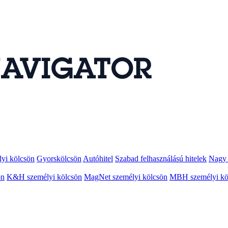
lyi kölcsön
Gyorskölcsön
Autóhitel
Szabad felhasználású hitelek
Nagy 
ön
K&H személyi kölcsön
MagNet személyi kölcsön
MBH személyi kö