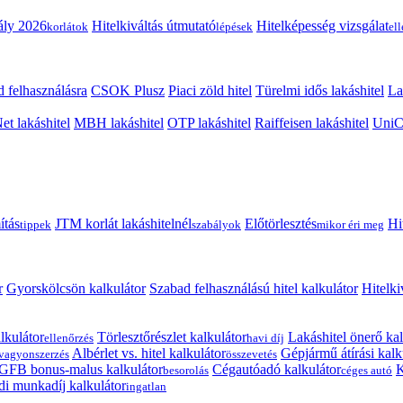
ály 2026
Hitelkiváltás útmutató
Hitelképesség vizsgálat
korlátok
lépések
el
 felhasználásra
CSOK Plusz
Piaci zöld hitel
Türelmi idős lakáshitel
La
t lakáshitel
MBH lakáshitel
OTP lakáshitel
Raiffeisen lakáshitel
UniCr
ítás
JTM korlát lakáshitelnél
Előtörlesztés
Hi
tippek
szabályok
mikor éri meg
r
Gyorskölcsön kalkulátor
Szabad felhasználású hitel kalkulátor
Hitelki
lkulátor
Törlesztőrészlet kalkulátor
Lakáshitel önerő kal
ellenőrzés
havi díj
Albérlet vs. hitel kalkulátor
Gépjármű átírási kalk
vagyonszerzés
összevetés
GFB bonus-malus kalkulátor
Cégautóadó kalkulátor
K
besorolás
céges autó
i munkadíj kalkulátor
ingatlan