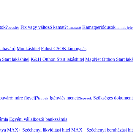
tok?
Fix vagy változó kamat?
Kamatperiódusok
becslés
útmutató
mi mit jele
abaváró
Munkáshitel
Falusi CSOK támogatás
 Start lakáshitel
K&H Otthon Start lakáshitel
MagNet Otthon Start laká
aváró: mire figyelj?
Igénylés menete
Szükséges dokumen
tippek
lépések
ámla
Egyéni vállalkozói bankszámla
Kártya MAX+
Széchenyi likviditási hitel MAX+
Széchenyi beruházási h