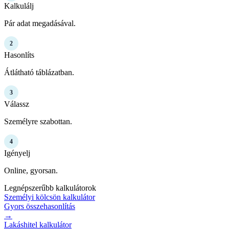
Kalkulálj
Pár adat megadásával.
2
Hasonlíts
Átlátható táblázatban.
3
Válassz
Személyre szabottan.
4
Igényelj
Online, gyorsan.
Legnépszerűbb kalkulátorok
Személyi kölcsön kalkulátor
Gyors összehasonlítás
→
Lakáshitel kalkulátor