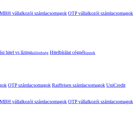
MBH vállalkozói számlacsomagok
OTP vállalkozói számlacsomagok
i hitel vs lízing
Hitelbírálat cégnél
különbség
tippek
gok
OTP számlacsomagok
Raiffeisen számlacsomagok
UniCredit
MBH vállalkozói számlacsomagok
OTP vállalkozói számlacsomagok