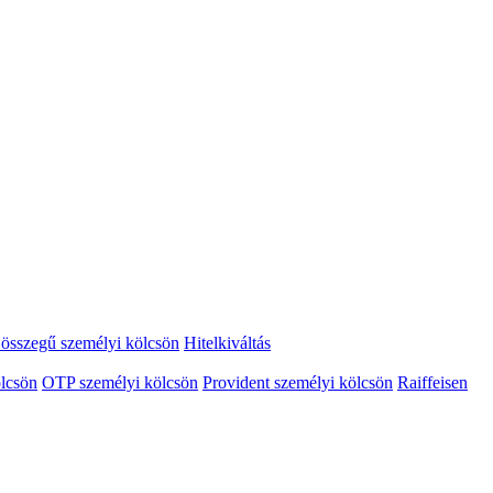
összegű személyi kölcsön
Hitelkiváltás
lcsön
OTP személyi kölcsön
Provident személyi kölcsön
Raiffeisen