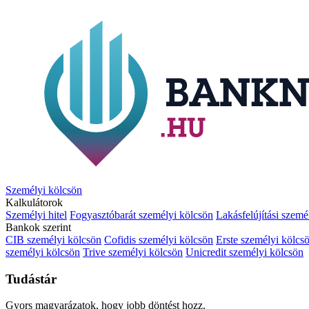
Személyi kölcsön
Kalkulátorok
Személyi hitel
Fogyasztóbarát személyi kölcsön
Lakásfelújítási szemé
Bankok szerint
CIB személyi kölcsön
Cofidis személyi kölcsön
Erste személyi kölcs
személyi kölcsön
Trive személyi kölcsön
Unicredit személyi kölcsön
Tudástár
Gyors magyarázatok, hogy jobb döntést hozz.