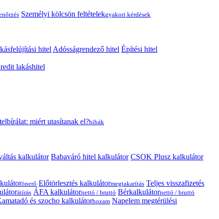
Személyi kölcsön feltételek
lenőrzés
gyakori kérdések
kásfelújítási hitel
Adósságrendező hitel
Építési hitel
edit lakáshitel
telbírálat: miért utasítanak el?
hibák
váltás kalkulátor
Babaváró hitel kalkulátor
CSOK Plusz kalkulátor
kulátor
Előtörlesztés kalkulátor
Teljes visszafizetés
önerő
megtakarítás
ulátor
ÁFA kalkulátor
Bérkalkulátor
átírás
nettó / bruttó
nettó / bruttó
amatadó és szocho kalkulátor
Napelem megtérülési
hozam