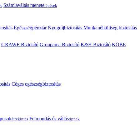
Számlaváltás menete
és
lépések
tosítás
Egészségpénztár
Nyugdíjbiztosítás
Munkanélküliség biztosítás
GRAWE Biztosító
Groupama Biztosító
K&H Biztosító
KÖBE
osítás
Céges egészségbiztosítás
típusok
Felmondás és váltás
áttekintés
tippek