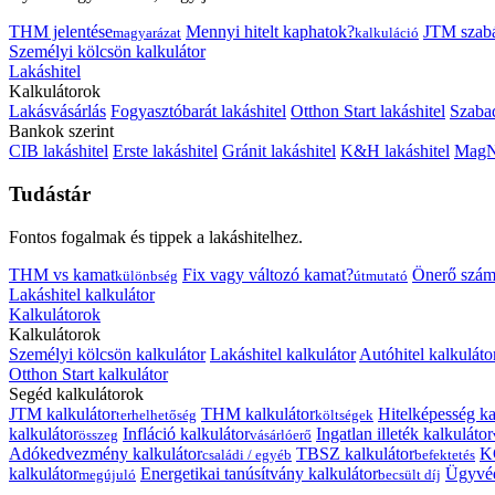
THM jelentése
Mennyi hitelt kaphatok?
JTM szab
magyarázat
kalkuláció
Személyi kölcsön kalkulátor
Lakáshitel
Kalkulátorok
Lakásvásárlás
Fogyasztóbarát lakáshitel
Otthon Start lakáshitel
Szabad
Bankok szerint
CIB lakáshitel
Erste lakáshitel
Gránit lakáshitel
K&H lakáshitel
MagNe
Tudástár
Fontos fogalmak és tippek a lakáshitelhez.
THM vs kamat
Fix vagy változó kamat?
Önerő szám
különbség
útmutató
Lakáshitel kalkulátor
Kalkulátorok
Kalkulátorok
Személyi kölcsön kalkulátor
Lakáshitel kalkulátor
Autóhitel kalkuláto
Otthon Start kalkulátor
Segéd kalkulátorok
JTM kalkulátor
THM kalkulátor
Hitelképesség ka
terhelhetőség
költségek
kalkulátor
Infláció kalkulátor
Ingatlan illeték kalkulátor
összeg
vásárlóerő
Adókedvezmény kalkulátor
TBSZ kalkulátor
K
családi / egyéb
befektetés
kalkulátor
Energetikai tanúsítvány kalkulátor
Ügyvéd
megújuló
becsült díj