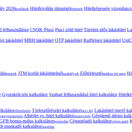
ály 2026
Hitelkiváltás útmutató
Hitelképesség vizsgálat
korlátok
lépések
el
 felhasználásra
CSOK Plusz
Piaci zöld hitel
Türelmi idős lakáshitel
La
t lakáshitel
MBH lakáshitel
OTP lakáshitel
Raiffeisen lakáshitel
UniCr
ítás
JTM korlát lakáshitelnél
Előtörlesztés
Hi
tippek
szabályok
mikor éri meg
r
Gyorskölcsön kalkulátor
Szabad felhasználású hitel kalkulátor
Hitelki
lkulátor
Törlesztőrészlet kalkulátor
Lakáshitel önerő kal
ellenőrzés
havi díj
Albérlet vs. hitel kalkulátor
Gépjármű átírási kalk
vagyonszerzés
összevetés
GFB bonus-malus kalkulátor
Cégautóadó kalkulátor
K
besorolás
céges autó
i munkadíj kalkulátor
ingatlan