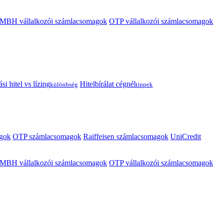
MBH vállalkozói számlacsomagok
OTP vállalkozói számlacsomagok
i hitel vs lízing
Hitelbírálat cégnél
különbség
tippek
gok
OTP számlacsomagok
Raiffeisen számlacsomagok
UniCredit
MBH vállalkozói számlacsomagok
OTP vállalkozói számlacsomagok