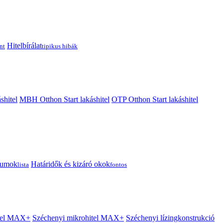
Hitelbírálat
nt
tipikus hibák
shitel
MBH Otthon Start lakáshitel
OTP Otthon Start lakáshitel
tumok
Határidők és kizáró okok
lista
fontos
itel MAX+
Széchenyi mikrohitel MAX+
Széchenyi lízingkonstrukció