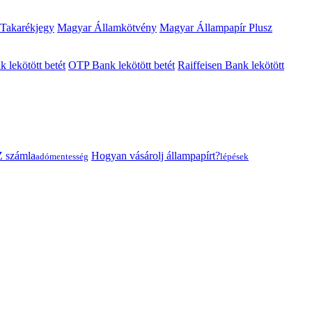
 Takarékjegy
Magyar Államkötvény
Magyar Állampapír Plusz
lekötött betét
OTP Bank lekötött betét
Raiffeisen Bank lekötött
 számla
Hogyan vásárolj állampapírt?
adómentesség
lépések