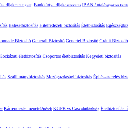
ási díjak
Bankkártya díjak
IBAN / utalás
mire figyelj
összevetés
gyakori kérd
sítás
Balesetbiztosítás
Hitelfedezeti biztosítás
Életbiztosítás
Egészségbiz
onnade Biztosító
Generali Biztosító
Genertel Biztosító
Gránit Biztosító
Kockázati életbiztosítás
Csoportos életbiztosítás
Kegyeleti biztosítás
ítás
Szállítmánybiztosítás
Mezőgazdasági biztosítás
Építés-szerelés bizt
Kárrendezés menete
KGFB vs Casco
Életbiztosítás 
at
lépések
különbség