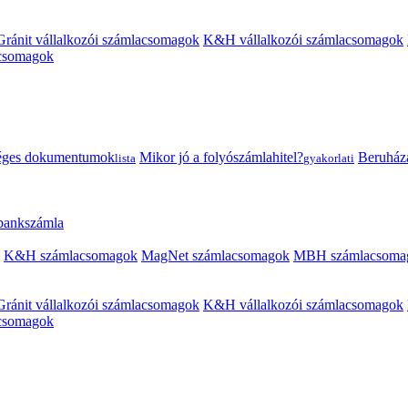
Gránit vállalkozói számlacsomagok
K&H vállalkozói számlacsomagok
acsomagok
éges dokumentumok
Mikor jó a folyószámlahitel?
Beruházás
lista
gyakorlati
 bankszámla
K&H számlacsomagok
MagNet számlacsomagok
MBH számlacsoma
Gránit vállalkozói számlacsomagok
K&H vállalkozói számlacsomagok
acsomagok