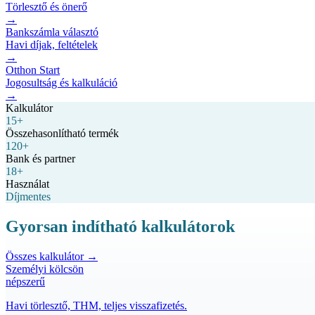
Törlesztő és önerő
→
Bankszámla választó
Havi díjak, feltételek
→
Otthon Start
Jogosultság és kalkuláció
→
Kalkulátor
15+
Összehasonlítható termék
120+
Bank és partner
18+
Használat
Díjmentes
Gyorsan indítható kalkulátorok
Összes kalkulátor →
Személyi kölcsön
népszerű
Havi törlesztő, THM, teljes visszafizetés.