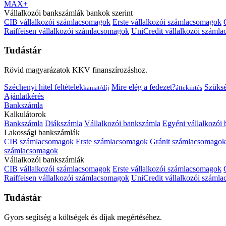
MAX+
Vállalkozói bankszámlák bankok szerint
CIB vállalkozói számlacsomagok
Erste vállalkozói számlacsomagok
Raiffeisen vállalkozói számlacsomagok
UniCredit vállalkozói száml
Tudástár
Rövid magyarázatok KKV finanszírozáshoz.
Széchenyi hitel feltételek
Mire elég a fedezet?
Szüks
kamat/díj
áttekintés
Ajánlatkérés
Bankszámla
Kalkulátorok
Bankszámla
Diákszámla
Vállalkozói bankszámla
Egyéni vállalkozói
Lakossági bankszámlák
CIB számlacsomagok
Erste számlacsomagok
Gránit számlacsomagok
számlacsomagok
Vállalkozói bankszámlák
CIB vállalkozói számlacsomagok
Erste vállalkozói számlacsomagok
Raiffeisen vállalkozói számlacsomagok
UniCredit vállalkozói száml
Tudástár
Gyors segítség a költségek és díjak megértéséhez.