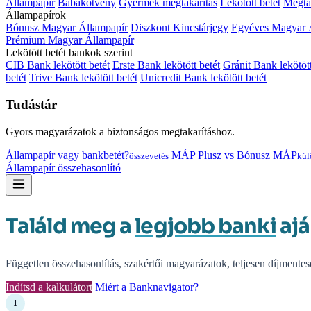
Állampapír
Babakötvény
Gyermek megtakarítás
Lekötött betét
Megtak
Állampapírok
Bónusz Magyar Állampapír
Diszkont Kincstárjegy
Egyéves Magyar 
Prémium Magyar Állampapír
Lekötött betét bankok szerint
CIB Bank lekötött betét
Erste Bank lekötött betét
Gránit Bank lekötött
betét
Trive Bank lekötött betét
Unicredit Bank lekötött betét
Tudástár
Gyors magyarázatok a biztonságos megtakarításhoz.
Állampapír vagy bankbetét?
MÁP Plusz vs Bónusz MÁP
összevetés
kül
Állampapír összehasonlító
Találd meg a
legjobb banki
ajá
Független összehasonlítás, szakértői magyarázatok, teljesen díjmentes
Indítsd a kalkulátort
Miért a Banknavigator?
1