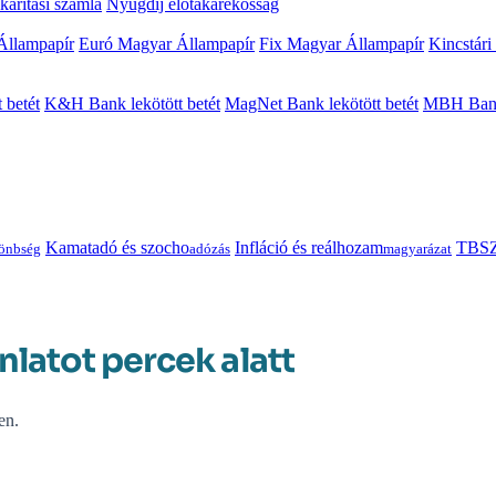
arítási számla
Nyugdíj előtakarékosság
Állampapír
Euró Magyar Állampapír
Fix Magyar Állampapír
Kincstári
 betét
K&H Bank lekötött betét
MagNet Bank lekötött betét
MBH Bank 
Kamatadó és szocho
Infláció és reálhozam
TBSZ
önbség
adózás
magyarázat
nlatot percek alatt
en.