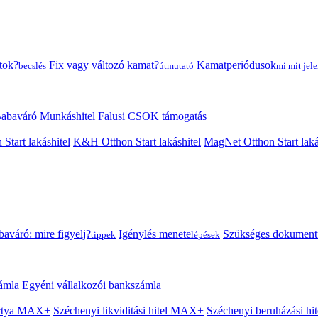
tok?
Fix vagy változó kamat?
Kamatperiódusok
becslés
útmutató
mi mit jele
abaváró
Munkáshitel
Falusi CSOK támogatás
 Start lakáshitel
K&H Otthon Start lakáshitel
MagNet Otthon Start laká
aváró: mire figyelj?
Igénylés menete
Szükséges dokumen
tippek
lépések
ámla
Egyéni vállalkozói bankszámla
Kártya MAX+
Széchenyi likviditási hitel MAX+
Széchenyi beruházási h