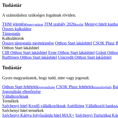
Tudástár
A számoláshoz szükséges fogalmak röviden.
THM jelentése
JTM szabály 2026
Mennyi hitelt kapha
magyarázat
korlát
Összes kalkulátor
Támogatás
Kalkulátorok
Összes támogatás megtekintése
Otthon Start lakáshitel
CSOK Plusz
B
Otthon Start lakáshitel
CIB Otthon Start lakáshitel
Erste Otthon Start lakáshitel
Gránit Otthon
Raiffeisen Otthon Start lakáshitel
Unicredit Otthon Start lakáshitel
Tudástár
Gyors magyarázatok, hogy tudd, mire vagy jogosult.
Otthon Start feltételek
CSOK Plusz feltételek
Bab
jogosultság
összefoglaló
Jogosultság ellenőrzése
Vállalkozóknak
Termékek
Széchenyi hitel
Kezdő vállalkozóknak
Autólízing
Vállalkozói banksz
Széchenyi hitel termékek
Széchenyi Kártya folyószámla hitel MAX+
Széchenyi Turisztikai 