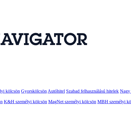
lyi kölcsön
Gyorskölcsön
Autóhitel
Szabad felhasználású hitelek
Nagy 
ön
K&H személyi kölcsön
MagNet személyi kölcsön
MBH személyi kö