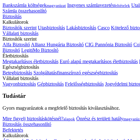
Bankszámla költségek
Ingyenes számlavezetés
Utal
magyarázat
feltételek
Számla összehasonlító
Biztosítás
Kalkulátorok
Biztosítók szerint
Utasbiztosítás
Lakásbiztosítás
Casco
Kötelező bizto
Vállalati biztosítás
Biztosítók szerint
Alfa Biztosító
Allianz Hungária Biztosító
CIG Pannónia Biztosító
Col
Biztosító
LegitiMo Biztosító
Életbiztosítás
Megtakarításos életbiztosítás
Euró alapú megtakarításos életbiztosítás
Egészségbiztosítás
Betegbiztosítás
Szolgáltatásfinanszírozó egészségbiztosítás
Vállalati biztosítás
Vagyonbiztosítás
Gépbiztosítás
Felelősségbiztosítás
Jogvédelmi biztos
Tudástár
Gyors magyarázatok a megfelelő biztosítás kiválasztásához.
Mire figyelj biztosításkötésnél?
Önrész és területi hatály
alapok
magyaráz
Biztosítás összehasonlító
Befektetés
Kalkulátorok