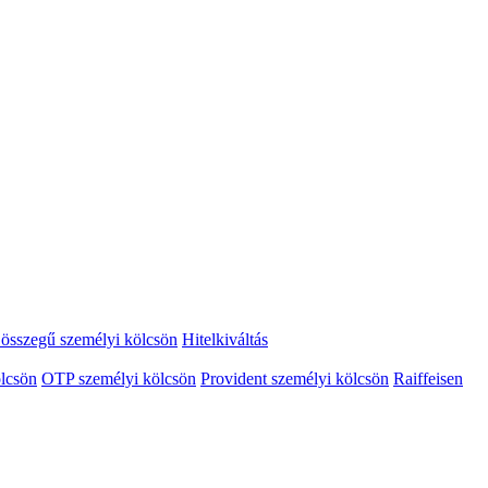
összegű személyi kölcsön
Hitelkiváltás
lcsön
OTP személyi kölcsön
Provident személyi kölcsön
Raiffeisen