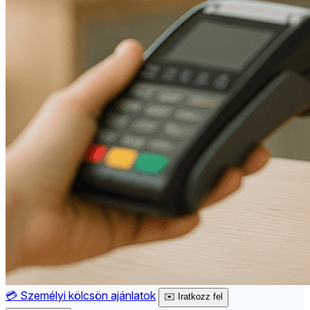
💳
Személyi kölcsön ajánlatok
✉️
Iratkozz fel