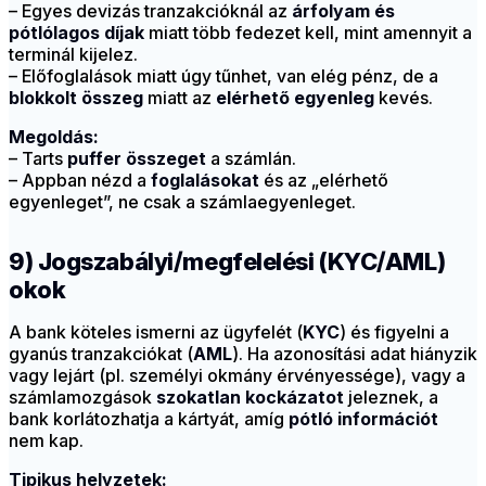
– Egyes devizás tranzakcióknál az
árfolyam és
pótlólagos díjak
miatt több fedezet kell, mint amennyit a
terminál kijelez.
– Előfoglalások miatt úgy tűnhet, van elég pénz, de a
blokkolt összeg
miatt az
elérhető egyenleg
kevés.
Megoldás:
– Tarts
puffer összeget
a számlán.
– Appban nézd a
foglalásokat
és az „elérhető
egyenleget”, ne csak a számlaegyenleget.
9) Jogszabályi/megfelelési (KYC/AML)
okok
A bank köteles ismerni az ügyfelét (
KYC
) és figyelni a
gyanús tranzakciókat (
AML
). Ha azonosítási adat hiányzik
vagy lejárt (pl. személyi okmány érvényessége), vagy a
számlamozgások
szokatlan kockázatot
jeleznek, a
bank korlátozhatja a kártyát, amíg
pótló információt
nem kap.
Tipikus helyzetek: