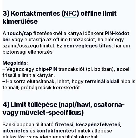
3) Kontaktmentes (
NFC
) offline limit
kimerülése
A
touch/tap
fizetéseknél a kártya időnként
PIN-kódot
kér
vagy elutasítja az offline tranzakciót, ha elér egy
számú/összegű limitet. Ez
nem végleges tiltás
, hanem
biztonsági ellenőrzés.
Megoldás:
– Végezz egy
chip+PIN
tranzakciót (pl. boltban), ezzel
frissül a limit a kártyán.
– Ha sorra elutasítanak, lehet, hogy
terminál oldali
hiba is
fennáll; próbálj másik kereskedőt.
4) Limit túllépése (napi/havi, csatorna-
vagy művelet-specifikus)
Banki appban állítható
fizetési, készpénzfelvételi,
internetes
és
kontaktmentes
limitek átlépése
elutasítást vagy ideiglenes tiltást okozhat.