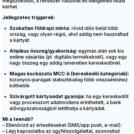
megszokottól, a rendszer riaszthat és ideiglenes tiltást
kérhet.
Jellegzetes triggerek:
Szokatlan földrajzi minta:
rövid időn belül több
ország, vagy olyan régió, ahol addig nem használtad
a kártyát.
Atipikus összeg/gyakoriság:
egymás után sok kis
online vásárlás
(pl. digitális termékeknél), vagy egy
nagy összeg egy addig ismeretlen kereskedőnél.
Magas kockázatú MCC-k (kereskedői kategóriák):
bizonyos iparágak statisztikailag több visszaéléshez
köthetők.
Szivárgott kártyaadat gyanúja:
ha egy kereskedőt
vagy processzort adatincidens érinthetett, a bank
elővigyázatosságból letilthatja a kártyádat.
Mi a teendő?
– Ellenőrizd az értesítéseket (SMS/app push, e-mail).
– Lépj kapcsolatba az ügyfélszolgálattal, azonosítsd