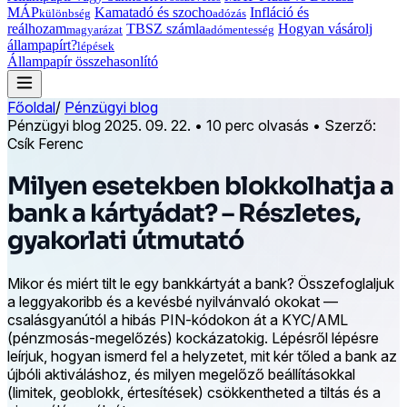
MÁP
Kamatadó és szocho
Infláció és
különbség
adózás
reálhozam
TBSZ számla
Hogyan vásárolj
magyarázat
adómentesség
állampapírt?
lépések
Állampapír összehasonlító
Főoldal
/
Pénzügyi blog
Pénzügyi blog
2025. 09. 22.
•
10 perc olvasás
•
Szerző:
Csík Ferenc
Milyen esetekben blokkolhatja a
bank a kártyádat? – Részletes,
gyakorlati útmutató
Mikor és miért tilt le egy bankkártyát a bank? Összefoglaljuk
a leggyakoribb és a kevésbé nyilvánvaló okokat —
csalásgyanútól a hibás PIN-kódokon át a KYC/AML
(pénzmosás-megelőzés) kockázatokig. Lépésről lépésre
leírjuk, hogyan ismerd fel a helyzetet, mit kér tőled a bank az
újbóli aktiváláshoz, és milyen megelőző beállításokkal
(limitek, geoblokk, értesítések) csökkentheted a tiltás és a