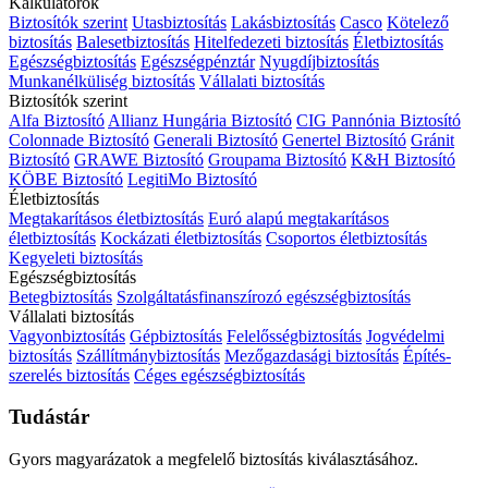
Kalkulátorok
Biztosítók szerint
Utasbiztosítás
Lakásbiztosítás
Casco
Kötelező
biztosítás
Balesetbiztosítás
Hitelfedezeti biztosítás
Életbiztosítás
Egészségbiztosítás
Egészségpénztár
Nyugdíjbiztosítás
Munkanélküliség biztosítás
Vállalati biztosítás
Biztosítók szerint
Alfa Biztosító
Allianz Hungária Biztosító
CIG Pannónia Biztosító
Colonnade Biztosító
Generali Biztosító
Genertel Biztosító
Gránit
Biztosító
GRAWE Biztosító
Groupama Biztosító
K&H Biztosító
KÖBE Biztosító
LegitiMo Biztosító
Életbiztosítás
Megtakarításos életbiztosítás
Euró alapú megtakarításos
életbiztosítás
Kockázati életbiztosítás
Csoportos életbiztosítás
Kegyeleti biztosítás
Egészségbiztosítás
Betegbiztosítás
Szolgáltatásfinanszírozó egészségbiztosítás
Vállalati biztosítás
Vagyonbiztosítás
Gépbiztosítás
Felelősségbiztosítás
Jogvédelmi
biztosítás
Szállítmánybiztosítás
Mezőgazdasági biztosítás
Építés-
szerelés biztosítás
Céges egészségbiztosítás
Tudástár
Gyors magyarázatok a megfelelő biztosítás kiválasztásához.