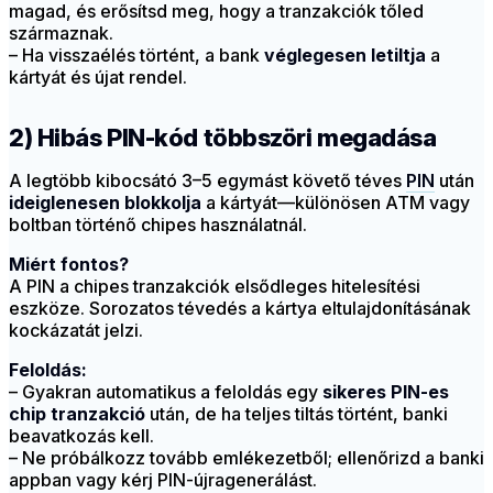
magad, és erősítsd meg, hogy a tranzakciók tőled
származnak.
– Ha visszaélés történt, a bank
véglegesen letiltja
a
kártyát és újat rendel.
2) Hibás PIN-kód többszöri megadása
A legtöbb kibocsátó 3–5 egymást követő téves
PIN
után
ideiglenesen blokkolja
a kártyát—különösen ATM vagy
boltban történő chipes használatnál.
Miért fontos?
A PIN a chipes tranzakciók elsődleges hitelesítési
eszköze. Sorozatos tévedés a kártya eltulajdonításának
kockázatát jelzi.
Feloldás:
– Gyakran automatikus a feloldás egy
sikeres PIN-es
chip tranzakció
után, de ha teljes tiltás történt, banki
beavatkozás kell.
– Ne próbálkozz tovább emlékezetből; ellenőrizd a banki
appban vagy kérj PIN-újragenerálást.