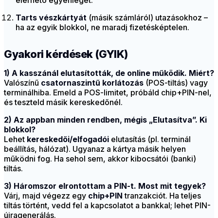
elérhető egyenleget.
Tarts vészkártyát
(másik számláról) utazásokhoz –
ha az egyik blokkol, ne maradj fizetésképtelen.
Gyakori kérdések (GYIK)
1) A kasszánál elutasították, de online működik. Miért?
Valószínű
csatornaszintű korlátozás
(POS-tiltás) vagy
terminálhiba. Emeld a POS-limitet, próbáld chip+PIN-nel,
és teszteld másik kereskedőnél.
2) Az appban minden rendben, mégis „Elutasítva”. Ki
blokkol?
Lehet
kereskedői/elfogadói
elutasítás (pl. terminál
beállítás, hálózat). Ugyanaz a kártya másik helyen
működni fog. Ha sehol sem, akkor kibocsátói (banki)
tiltás.
3) Háromszor elrontottam a PIN-t. Most mit tegyek?
Várj, majd végezz egy
chip+PIN
tranzakciót. Ha teljes
tiltás történt, vedd fel a kapcsolatot a bankkal; lehet PIN-
újragenerálás.