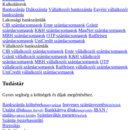
Kalkulátorok
Bankszámla
Diákszámla
Vállalkozói bankszámla
Egyéni vállalkozói
bankszámla
Lakossági bankszámlák
CIB számlacsomagok
Erste számlacsomagok
Gránit
számlacsomagok
K&H számlacsomagok
MagNet számlacsomagok
MBH számlacsomagok
OTP számlacsomagok
Raiffeisen
számlacsomagok
UniCredit számlacsomagok
Vállalkozói bankszámlák
CIB vállalkozói számlacsomagok
Erste vállalkozói számlacsomagok
Gránit vállalkozói számlacsomagok
K&H vállalkozói
számlacsomagok
MBH vállalkozói számlacsomagok
OTP
vállalkozói számlacsomagok
Raiffeisen vállalkozói számlacsomagok
UniCredit vállalkozói számlacsomagok
Tudástár
Gyors segítség a költségek és díjak megértéséhez.
Bankszámla költségek
Ingyenes számlavezetés
magyarázat
feltételek
Utalási díjak
Bankkártya díjak
IBAN /
mire figyelj
összevetés
utalás
Számlaváltás menete
gyakori kérdés
lépések
Számla összehasonlító
Biztosítás