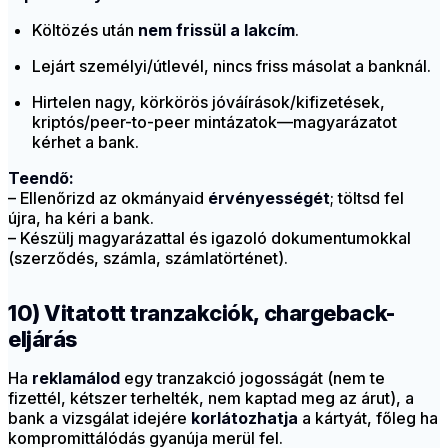
Költözés után
nem frissül a lakcím
.
Lejárt személyi/útlevél, nincs friss másolat a banknál.
Hirtelen nagy, körkörös jóváírások/kifizetések,
kriptós/peer-to-peer mintázatok—magyarázatot
kérhet a bank.
Teendő:
– Ellenőrizd az okmányaid
érvényességét
; töltsd fel
újra, ha kéri a bank.
– Készülj magyarázattal és igazoló dokumentumokkal
(szerződés, számla, számlatörténet).
10) Vitatott tranzakciók, chargeback-
eljárás
Ha
reklamálod
egy tranzakció jogosságát (nem te
fizettél, kétszer terhelték, nem kaptad meg az árut), a
bank a vizsgálat idejére
korlátozhatja
a kártyát, főleg ha
kompromittálódás gyanúja merül fel.