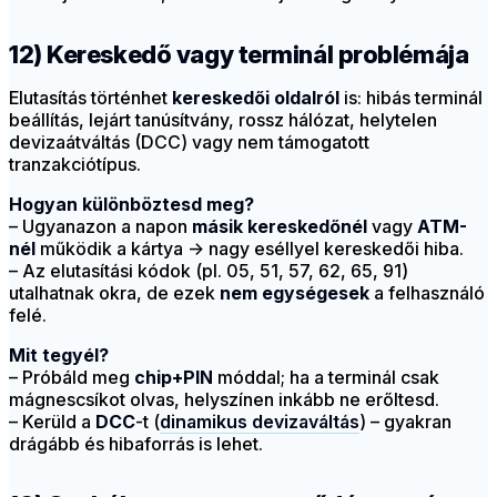
12) Kereskedő vagy terminál problémája
Elutasítás történhet
kereskedői oldalról
is: hibás terminál
beállítás, lejárt tanúsítvány, rossz hálózat, helytelen
devizaátváltás (DCC) vagy nem támogatott
tranzakciótípus.
Hogyan különböztesd meg?
– Ugyanazon a napon
másik kereskedőnél
vagy
ATM-
nél
működik a kártya → nagy eséllyel kereskedői hiba.
– Az elutasítási kódok (pl. 05, 51, 57, 62, 65, 91)
utalhatnak okra, de ezek
nem egységesek
a felhasználó
felé.
Mit tegyél?
– Próbáld meg
chip+PIN
móddal; ha a terminál csak
mágnescsíkot olvas, helyszínen inkább ne erőltesd.
– Kerüld a
DCC
-t (
dinamikus devizaváltás
) – gyakran
drágább és hibaforrás is lehet.