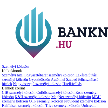
Személyi kölcsön
Kalkulátorok
Személyi hitel
Fogyasztóbarát személyi kölcsön
Lakásfelújítási
személyi kölcsön
Gyorskölcsön
Autóhitel
Szabad felhasználású
hitelek
Nagy összegű személyi kölcsön
Hitelkiváltás
Bankok szerint
CIB személyi kölcsön
Cofidis személyi kölcsön
Erste személyi
kölcsön
K&H személyi kölcsön
MagNet személyi kölcsön
MBH
személyi kölcsön
OTP személyi kölcsön
Provident személyi kölcsön
Raiffeisen személyi kölcsön
Trive személyi kölcsön
Unicredit