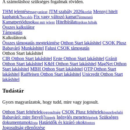
A számoláshoz szükséges fogalmak röviden.
THM jelentése
JTM szabály 2026
Mennyi hitelt
magyarázat
korlát
kaphatok?
Fix vagy változó kamat?
becslés
útmutató
Kamatperiódusok
Hitelbírálat
mi mit jelent
tipikus hibák
Összes kalkulátor
Támogatás
Kalkulátorok
Összes támogatás megtekintése
Otthon Start lakáshitel
CSOK Plusz
Babaváró
Munkáshitel
Falusi CSOK támogatás
Otthon Start lakáshitel
CIB Otthon Start lakáshitel
Erste Otthon Start lakáshitel
Gránit
Otthon Start lakáshitel
K&H Otthon Start lakáshitel
MagNet Otthon
Start lakáshitel
MBH Otthon Start lakáshitel
OTP Otthon Start
lakáshitel
Raiffeisen Otthon Start lakáshitel
Unicredit Otthon Start
lakáshitel
Tudástár
Gyors magyarázatok, hogy tudd, mire vagy jogosult.
Otthon Start feltételek
CSOK Plusz feltételek
jogosultság
összefoglaló
Babaváró: mire figyelj?
Igénylés menete
Szükséges
tippek
lépések
dokumentumok
Határidők és kizáró okok
lista
fontos
Jogosultság ellenőrzése