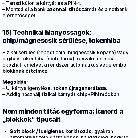
– Tartsd külön a kártyát és a PIN-t.
– Mentsd el a bank
azonnali tiltószámát
és a netbank
elérhetőségét.
15) Technikai hiányosságok:
chip/mágnescsík sérülése, tokenhiba
Fizikai sérülés (repedt chip, mágnescsík kopása) vagy
digitális tokenhiba (mobiltárca) tranzakciós hibát
okozhat, amelyet a rendszer automatikus védelemből
blokknak értelmez
.
Megoldás:
– Új kártya igénylése,
token újragenerálása
.
– Addig használj
fizikai kártyát chip+PIN
módban.
Nem minden tiltás egyforma: ismerd a
„blokkok” típusait
Soft block / ideiglenes korlátozás:
gyakran
automatikus feloldásra képes, ha igazolod, hogy te