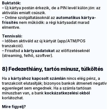
Buktatók:
– Új kártya postán érkezik, de a PIN levél külön jön: az
aktiválás emiatt csúszik.
– Online szolgáltatásoknál az
automatikus kártya-
frissítés
nem működik: a régi kártyaadat marad
elmentve.
Tennivaló:
– Időben aktiváld az új kártyát (app/ATM/POS
tranzakció).
– Frissítsd a
kártyaadatokat
az előfizetéseknél
(streaming, felhő, szoftver).
8) Fedezethiány, tartós mínusz, túlköltés
Ha a
kártyához kapcsolt számlán
nincs elég pénz, a
tranzakciót elutasítják; bizonyos bankok átmeneti negatív
egyenleget sem engednek. Ha a számla tartósan
mínuszban van, a bank
kockázatkezelési okból
korlátozhat.
Mire figyelj?