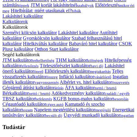
számítás
JTM korlát lakáshitelnél
Előtörlesztés
tippek
szabályok
mikor éri
Hitelbírálat: miért utasítanak el?
meg
hibák
Lakáshitel kalkulátor
Kalkulátorok
Kalkulátorok
Személyi kölcsön kalkulátor
Lakáshitel kalkulátor
Autóhitel
kalkulátor
Gyorskölcsön kalkulátor
Szabad felhasználású hitel
kalkulátor
Hitelkiváltás kalkulátor
Babaváró hitel kalkulátor
CSOK
Plusz kalkulátor
Otthon Start kalkulátor
Segéd kalkulátorok
JTM kalkulátor
THM kalkulátor
Hitelképesség
terhelhetőség
költségek
kalkulátor
Törlesztőrészlet kalkulátor
Lakáshitel
ellenőrzés
havi díj
önerő kalkulátor
Előtörlesztés kalkulátor
Teljes
önerő
megtakarítás
visszafizetés kalkulátor
Infláció kalkulátor
Ingatlan
összeg
vásárlóerő
illeték kalkulátor
Albérlet vs. hitel kalkulátor
vagyonszerzés
összevetés
Gépjármű átírási kalkulátor
ÁFA kalkulátor
átírás
nettó / bruttó
Bérkalkulátor
Adókedvezmény kalkulátor
nettó / bruttó
családi / egyéb
TBSZ kalkulátor
KGFB bonus-malus kalkulátor
befektetés
besorolás
Cégautóadó kalkulátor
Kamatadó és szocho
céges autó
kalkulátor
Napelem megtérülési kalkulátor
Energetikai
hozam
megújuló
tanúsítvány kalkulátor
Ügyvédi munkadíj kalkulátor
becsült díj
ingatlan
Tudástár