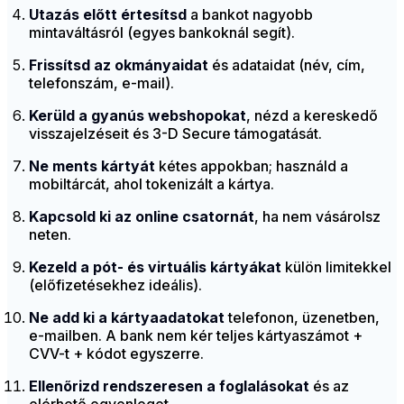
Utazás előtt értesítsd
a bankot nagyobb
mintaváltásról (egyes bankoknál segít).
Frissítsd az okmányaidat
és adataidat (név, cím,
telefonszám, e-mail).
Kerüld a gyanús webshopokat
, nézd a kereskedő
visszajelzéseit és 3-D Secure támogatását.
Ne ments kártyát
kétes appokban; használd a
mobiltárcát, ahol tokenizált a kártya.
Kapcsold ki az online csatornát
, ha nem vásárolsz
neten.
Kezeld a pót- és virtuális kártyákat
külön limitekkel
(előfizetésekhez ideális).
Ne add ki a kártyaadatokat
telefonon, üzenetben,
e-mailben. A bank nem kér teljes kártyaszámot +
CVV-t + kódot egyszerre.
Ellenőrizd rendszeresen a foglalásokat
és az