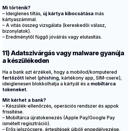
Mi történik?
– Ideiglenes tiltás,
új kártya kibocsátása
más
kártyaszámmal.
– A vitás összeg vizsgálata (kereskedői válasz,
bizonylatok).
– Eredménytől függő jóváírás vagy elutasítás.
11) Adatszivárgás vagy malware gyanúja
a készülékeden
Ha a bank azt érzékeli, hogy a mobilod/komputered
fertőzött
lehet (
phishing
, kártékony app, SIM-csere),
ideiglenesen blokkolhatja a kártyát és a
mobiltárca
tokeneket
.
Mit kérhet a bank?
– Készülék-ellenőrzés, operációs rendszer és appok
frissítése.
– Mobiltárca újratokenezés (Apple Pay/Google Pay
ismételt regisztráció).
– Erős jelszócsere, értesítések újbóli engedélyezése.