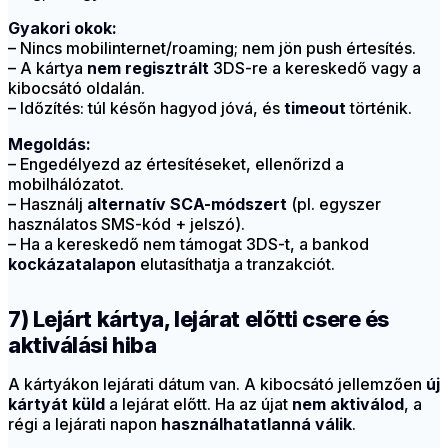
Gyakori okok:
– Nincs mobilinternet/roaming; nem jön push értesítés.
– A kártya
nem regisztrált
3DS-re a kereskedő vagy a
kibocsátó oldalán.
– Időzítés: túl későn hagyod jóvá, és
timeout
történik.
Megoldás:
– Engedélyezd az értesítéseket, ellenőrizd a
mobilhálózatot.
– Használj
alternatív SCA-módszert
(pl. egyszer
használatos SMS-kód + jelszó).
– Ha a kereskedő nem támogat 3DS-t, a bankod
kockázatalapon
elutasíthatja a tranzakciót.
7) Lejárt kártya, lejárat előtti csere és
aktiválási hiba
A kártyákon lejárati dátum van. A kibocsátó jellemzően
új
kártyát küld
a lejárat előtt. Ha az újat
nem aktiválod
, a
régi a lejárati napon
használhatatlanná válik
.