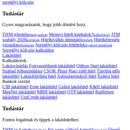
személyi kölcsön
Tudástár
Gyors magyarázatok, hogy jobb döntést hozz.
THM jelentése
Mennyi hitelt kaphatok?
JTM
magyarázat
kalkuláció
szabály 2026
Hitelkiváltás útmutató
Hitelképesség
korlátok
lépések
vizsgálat
Személyi kölcsön feltételek
ellenőrzés
gyakori kérdések
Személyi kölcsön kalkulátor
Lakáshitel
Kalkulátorok
Lakásvásárlás
Fogyasztóbarát lakáshitel
Otthon Start lakáshitel
Szabad felhasználásra
CSOK Plusz
Piaci zöld hitel
Türelmi idős
lakáshitel
Lakásfelújítási hitel
Adósságrendező hitel
Építési hitel
Bankok szerint
CIB lakáshitel
Erste lakáshitel
Gránit lakáshitel
K&H lakáshitel
MagNet lakáshitel
MBH lakáshitel
OTP lakáshitel
Raiffeisen
lakáshitel
UniCredit lakáshitel
Tudástár
Fontos fogalmak és tippek a lakáshitelhez.
THM vs kamat
Fix vagy változó kamat?
Önerő
különbség
útmutató