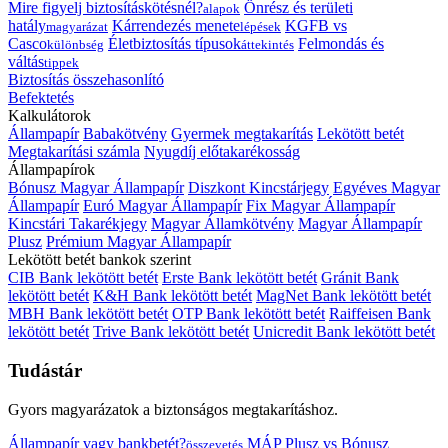
Mire figyelj biztosításkötésnél?
Önrész és területi
alapok
hatály
Kárrendezés menete
KGFB vs
magyarázat
lépések
Casco
Életbiztosítás típusok
Felmondás és
különbség
áttekintés
váltás
tippek
Biztosítás összehasonlító
Befektetés
Kalkulátorok
Állampapír
Babakötvény
Gyermek megtakarítás
Lekötött betét
Megtakarítási számla
Nyugdíj előtakarékosság
Állampapírok
Bónusz Magyar Állampapír
Diszkont Kincstárjegy
Egyéves Magyar
Állampapír
Euró Magyar Állampapír
Fix Magyar Állampapír
Kincstári Takarékjegy
Magyar Államkötvény
Magyar Állampapír
Plusz
Prémium Magyar Állampapír
Lekötött betét bankok szerint
CIB Bank lekötött betét
Erste Bank lekötött betét
Gránit Bank
lekötött betét
K&H Bank lekötött betét
MagNet Bank lekötött betét
MBH Bank lekötött betét
OTP Bank lekötött betét
Raiffeisen Bank
lekötött betét
Trive Bank lekötött betét
Unicredit Bank lekötött betét
Tudástár
Gyors magyarázatok a biztonságos megtakarításhoz.
Állampapír vagy bankbetét?
MÁP Plusz vs Bónusz
összevetés