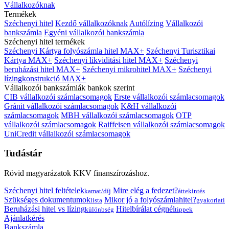
Vállalkozóknak
Termékek
Széchenyi hitel
Kezdő vállalkozóknak
Autólízing
Vállalkozói
bankszámla
Egyéni vállalkozói bankszámla
Széchenyi hitel termékek
Széchenyi Kártya folyószámla hitel MAX+
Széchenyi Turisztikai
Kártya MAX+
Széchenyi likviditási hitel MAX+
Széchenyi
beruházási hitel MAX+
Széchenyi mikrohitel MAX+
Széchenyi
lízingkonstrukció MAX+
Vállalkozói bankszámlák bankok szerint
CIB vállalkozói számlacsomagok
Erste vállalkozói számlacsomagok
Gránit vállalkozói számlacsomagok
K&H vállalkozói
számlacsomagok
MBH vállalkozói számlacsomagok
OTP
vállalkozói számlacsomagok
Raiffeisen vállalkozói számlacsomagok
UniCredit vállalkozói számlacsomagok
Tudástár
Rövid magyarázatok KKV finanszírozáshoz.
Széchenyi hitel feltételek
Mire elég a fedezet?
kamat/díj
áttekintés
Szükséges dokumentumok
Mikor jó a folyószámlahitel?
lista
gyakorlati
Beruházási hitel vs lízing
Hitelbírálat cégnél
különbség
tippek
Ajánlatkérés
Bankszámla