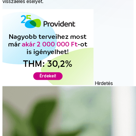
visszaélés esélyét.
Hirdetés