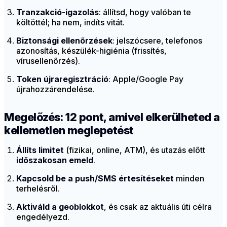
Tranzakció-igazolás
: állítsd, hogy valóban te
költöttél; ha nem, indíts vitát.
Biztonsági ellenőrzések
: jelszócsere, telefonos
azonosítás, készülék-higiénia (frissítés,
vírusellenőrzés).
Token újraregisztráció
: Apple/Google Pay
újrahozzárendelése.
Megelőzés: 12 pont, amivel elkerülheted a
kellemetlen meglepetést
Állíts limitet
(fizikai, online, ATM), és utazás előtt
időszakosan emeld
.
Kapcsold be a push/SMS értesítéseket
minden
terhelésről.
Aktiváld a geoblokkot
, és csak az aktuális úti célra
engedélyezd.