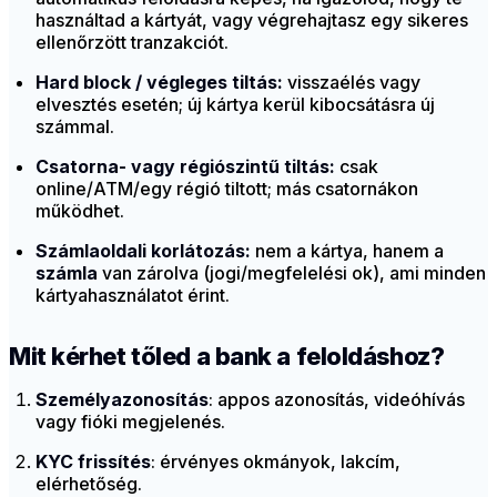
használtad a kártyát, vagy végrehajtasz egy sikeres
ellenőrzött tranzakciót.
Hard block / végleges tiltás:
visszaélés vagy
elvesztés esetén; új kártya kerül kibocsátásra új
számmal.
Csatorna- vagy régiószintű tiltás:
csak
online/ATM/egy régió tiltott; más csatornákon
működhet.
Számlaoldali korlátozás:
nem a kártya, hanem a
számla
van zárolva (jogi/megfelelési ok), ami minden
kártyahasználatot érint.
Mit kérhet tőled a bank a feloldáshoz?
Személyazonosítás
: appos azonosítás, videóhívás
vagy fióki megjelenés.
KYC frissítés
: érvényes okmányok, lakcím,
elérhetőség.