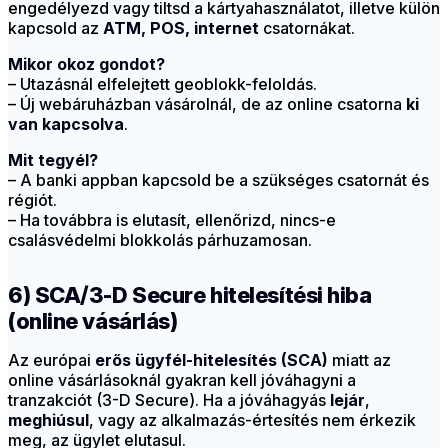
engedélyezd vagy tiltsd a kártyahasználatot, illetve külön
kapcsold az
ATM, POS, internet
csatornákat.
Mikor okoz gondot?
– Utazásnál elfelejtett geoblokk-feloldás.
– Új webáruházban vásárolnál, de az online csatorna
ki
van kapcsolva
.
Mit tegyél?
– A banki appban kapcsold be a szükséges csatornát és
régiót.
– Ha továbbra is elutasít, ellenőrizd, nincs-e
csalásvédelmi blokkolás párhuzamosan.
6) SCA/3-D Secure hitelesítési hiba
(online vásárlás)
Az európai
erős ügyfél-hitelesítés (SCA)
miatt az
online vásárlásoknál gyakran kell jóváhagyni a
tranzakciót (3-D Secure). Ha a jóváhagyás
lejár
,
meghiúsul
, vagy az alkalmazás-értesítés nem érkezik
meg, az ügylet elutasul.