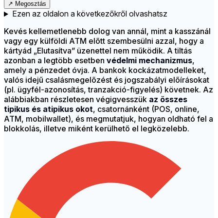
↗
Megosztás
Ezen az oldalon a következőkről olvashatsz
Kevés kellemetlenebb dolog van annál, mint a kasszánál
vagy egy külföldi ATM előtt szembesülni azzal, hogy a
kártyád „Elutasítva” üzenettel nem működik. A tiltás
azonban a legtöbb esetben
védelmi mechanizmus
,
amely a pénzedet óvja. A bankok kockázatmodelleket,
valós idejű csalásmegelőzést és jogszabályi előírásokat
(pl. ügyfél-azonosítás, tranzakció-figyelés) követnek. Az
alábbiakban részletesen végigvesszük
az összes
tipikus és atipikus okot
, csatornánként (POS, online,
ATM, mobilwallet), és megmutatjuk, hogyan oldható fel a
blokkolás, illetve miként kerülhető el legközelebb.