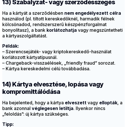
13) Szabályzat- vagy szerződésszegés
Ha a kártyát a szerződésben
nem engedélyezett célra
használod (pl. tiltott kereskedőknél, harmadik félnek
kölcsönadod, rendszerszerű készpénzforgalmat
bonyolítasz), a bank
korlátozhatja
vagy megszüntetheti
a kártyaszolgáltatást.
Példák:
– Szerencsejáték- vagy kriptokereskedő-használat
korlátozott kártyatípusnál.
– Chargeback-visszaélések, „friendly fraud” sorozat.
– Kártya kereskedelmi célú továbbadása.
14) Kártya elvesztése, lopása vagy
kompromittálódása
Ha bejelented, hogy a kártya
elveszett
vagy
ellopták
, a
bank azonnal
véglegesen letiltja
. Ilyenkor nincs
„feloldás”: új kártya szükséges.
Tipp: