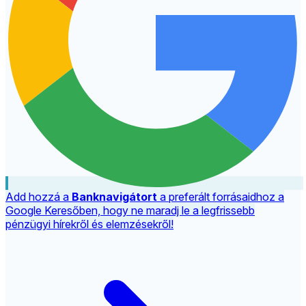
Add hozzá a
Banknavigátort
a preferált forrásaidhoz a
Google Keresőben, hogy ne maradj le a legfrissebb
pénzügyi hírekről és elemzésekről!