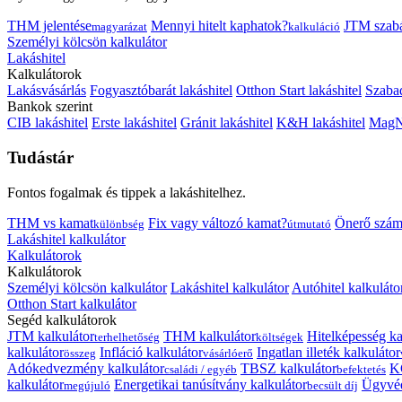
THM jelentése
Mennyi hitelt kaphatok?
JTM szab
magyarázat
kalkuláció
Személyi kölcsön kalkulátor
Lakáshitel
Kalkulátorok
Lakásvásárlás
Fogyasztóbarát lakáshitel
Otthon Start lakáshitel
Szabad
Bankok szerint
CIB lakáshitel
Erste lakáshitel
Gránit lakáshitel
K&H lakáshitel
MagNe
Tudástár
Fontos fogalmak és tippek a lakáshitelhez.
THM vs kamat
Fix vagy változó kamat?
Önerő szám
különbség
útmutató
Lakáshitel kalkulátor
Kalkulátorok
Kalkulátorok
Személyi kölcsön kalkulátor
Lakáshitel kalkulátor
Autóhitel kalkuláto
Otthon Start kalkulátor
Segéd kalkulátorok
JTM kalkulátor
THM kalkulátor
Hitelképesség ka
terhelhetőség
költségek
kalkulátor
Infláció kalkulátor
Ingatlan illeték kalkulátor
összeg
vásárlóerő
Adókedvezmény kalkulátor
TBSZ kalkulátor
K
családi / egyéb
befektetés
kalkulátor
Energetikai tanúsítvány kalkulátor
Ügyvéd
megújuló
becsült díj