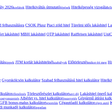
ály 2026
Hitelkiváltás útmutató
Hitelképesség vizsgálat
korlátok
lépések
el
 felhasználásra
CSOK Plusz
Piaci zöld hitel
Türelmi idős lakáshitel
La
t lakáshitel
MBH lakáshitel
OTP lakáshitel
Raiffeisen lakáshitel
UniCr
ítás
JTM korlát lakáshitelnél
Előtörlesztés
Hi
tippek
szabályok
mikor éri meg
r
Gyorskölcsön kalkulátor
Szabad felhasználású hitel kalkulátor
Hitelki
lkulátor
Törlesztőrészlet kalkulátor
Lakáshitel önerő kal
ellenőrzés
havi díj
Albérlet vs. hitel kalkulátor
Gépjármű átírási kalk
vagyonszerzés
összevetés
GFB bonus-malus kalkulátor
Cégautóadó kalkulátor
K
besorolás
céges autó
i munkadíj kalkulátor
ingatlan