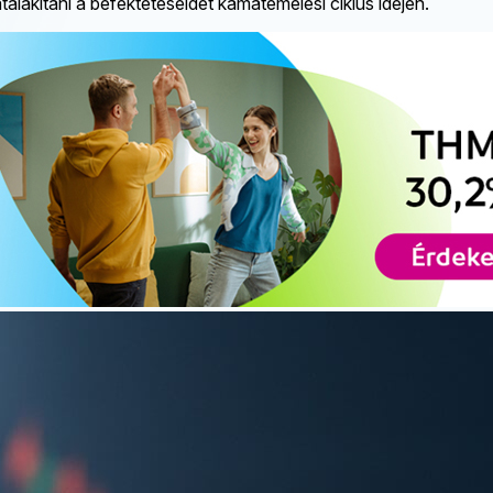
lakítani a befektetéseidet kamatemelési ciklus idején.