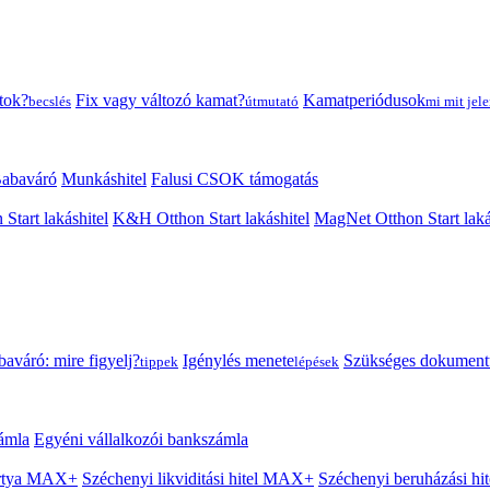
tok?
Fix vagy változó kamat?
Kamatperiódusok
becslés
útmutató
mi mit jele
abaváró
Munkáshitel
Falusi CSOK támogatás
 Start lakáshitel
K&H Otthon Start lakáshitel
MagNet Otthon Start laká
aváró: mire figyelj?
Igénylés menete
Szükséges dokumen
tippek
lépések
ámla
Egyéni vállalkozói bankszámla
Kártya MAX+
Széchenyi likviditási hitel MAX+
Széchenyi beruházási h