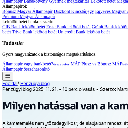
Állampapír
Babakötvény
Gyermek megtakarítás
Lekötött betét
Megtak
Állampapírok
Bónusz Magyar Állampapír
Diszkont Kincstárjegy
Egyéves Magyar 
Prémium Magyar Állampapír
Lekötött betét bankok szerint
CIB Bank lekötött betét
Erste Bank lekötött betét
Gránit Bank lekötött
betét
Trive Bank lekötött betét
Unicredit Bank lekötött betét
Tudástár
Gyors magyarázatok a biztonságos megtakarításhoz.
Állampapír vagy bankbetét?
MÁP Plusz vs Bónusz MÁP
összevetés
kül
Állampapír összehasonlító
Főoldal
/
Pénzügyi blog
Pénzügyi blog
2025. 11. 21.
•
10 perc olvasás
•
Szerző: Mart
Milyen hatással van a ka
A kamatemelés nem „tőzsdegyilkos”, de alapjaiban rendezi át