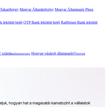
 Takarékjegy
Magyar Államkötvény
Magyar Állampapír Plusz
lekötött betét
OTP Bank lekötött betét
Raiffeisen Bank lekötött
 számla
Hogyan vásárolj állampapírt?
adómentesség
lépések
atjuk, hogyan hat a magasabb kamatszint a vállalatok