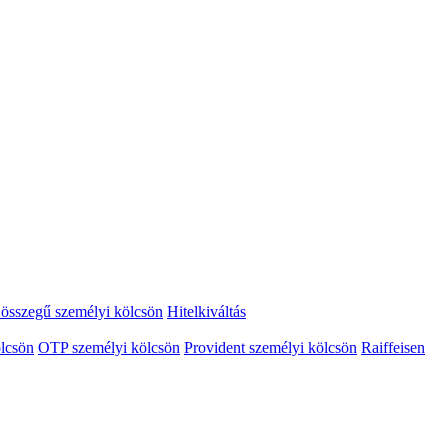
összegű személyi kölcsön
Hitelkiváltás
lcsön
OTP személyi kölcsön
Provident személyi kölcsön
Raiffeisen