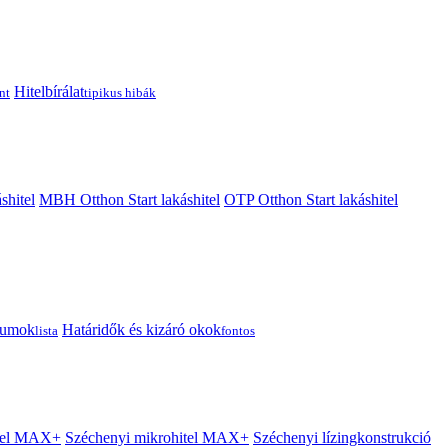
Hitelbírálat
nt
tipikus hibák
shitel
MBH Otthon Start lakáshitel
OTP Otthon Start lakáshitel
tumok
Határidők és kizáró okok
lista
fontos
itel MAX+
Széchenyi mikrohitel MAX+
Széchenyi lízingkonstrukció