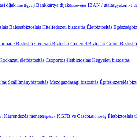
ási díjak
Bankkártya díjak
IBAN / utalás
mire figyelj
összevetés
gyakori kérd
sítás
Balesetbiztosítás
Hitelfedezeti biztosítás
Életbiztosítás
Egészségbiz
onnade Biztosító
Generali Biztosító
Genertel Biztosító
Gránit Biztosító
Kockázati életbiztosítás
Csoportos életbiztosítás
Kegyeleti biztosítás
ítás
Szállítmánybiztosítás
Mezőgazdasági biztosítás
Építés-szerelés bizt
Kárrendezés menete
KGFB vs Casco
Életbiztosítás 
at
lépések
különbség