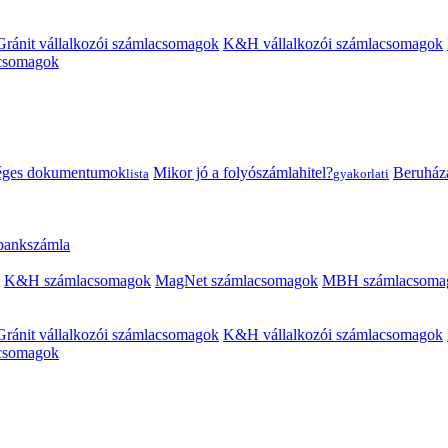
Gránit vállalkozói számlacsomagok
K&H vállalkozói számlacsomagok
acsomagok
éges dokumentumok
Mikor jó a folyószámlahitel?
Beruházás
lista
gyakorlati
 bankszámla
K&H számlacsomagok
MagNet számlacsomagok
MBH számlacsoma
Gránit vállalkozói számlacsomagok
K&H vállalkozói számlacsomagok
acsomagok