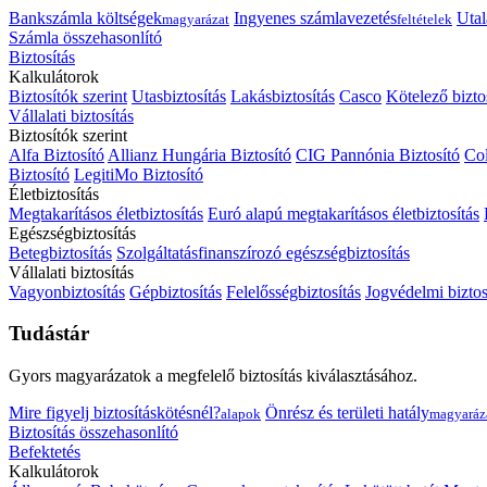
Bankszámla költségek
Ingyenes számlavezetés
Utal
magyarázat
feltételek
Számla összehasonlító
Biztosítás
Kalkulátorok
Biztosítók szerint
Utasbiztosítás
Lakásbiztosítás
Casco
Kötelező bizto
Vállalati biztosítás
Biztosítók szerint
Alfa Biztosító
Allianz Hungária Biztosító
CIG Pannónia Biztosító
Col
Biztosító
LegitiMo Biztosító
Életbiztosítás
Megtakarításos életbiztosítás
Euró alapú megtakarításos életbiztosítás
Egészségbiztosítás
Betegbiztosítás
Szolgáltatásfinanszírozó egészségbiztosítás
Vállalati biztosítás
Vagyonbiztosítás
Gépbiztosítás
Felelősségbiztosítás
Jogvédelmi biztos
Tudástár
Gyors magyarázatok a megfelelő biztosítás kiválasztásához.
Mire figyelj biztosításkötésnél?
Önrész és területi hatály
alapok
magyaráz
Biztosítás összehasonlító
Befektetés
Kalkulátorok