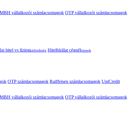
MBH vállalkozói számlacsomagok
OTP vállalkozói számlacsomagok
i hitel vs lízing
Hitelbírálat cégnél
különbség
tippek
gok
OTP számlacsomagok
Raiffeisen számlacsomagok
UniCredit
MBH vállalkozói számlacsomagok
OTP vállalkozói számlacsomagok