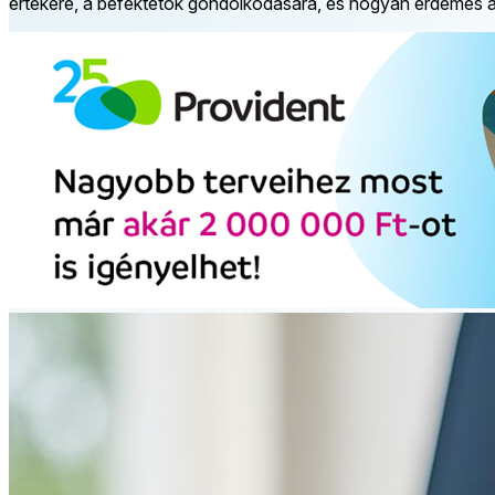
értékére, a befektetők gondolkodására, és hogyan érdemes áta