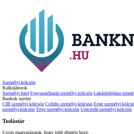
Személyi kölcsön
Kalkulátorok
Személyi hitel
Fogyasztóbarát személyi kölcsön
Lakásfelújítási szemé
Bankok szerint
CIB személyi kölcsön
Cofidis személyi kölcsön
Erste személyi kölcs
személyi kölcsön
Trive személyi kölcsön
Unicredit személyi kölcsön
Tudástár
Gyors magyarázatok, hogy jobb döntést hozz.