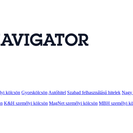
lyi kölcsön
Gyorskölcsön
Autóhitel
Szabad felhasználású hitelek
Nagy 
ön
K&H személyi kölcsön
MagNet személyi kölcsön
MBH személyi kö