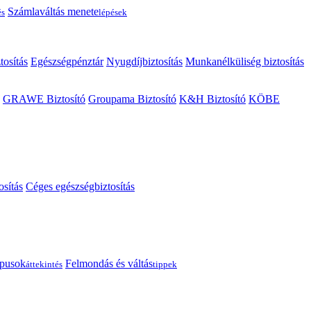
Számlaváltás menete
és
lépések
tosítás
Egészségpénztár
Nyugdíjbiztosítás
Munkanélküliség biztosítás
GRAWE Biztosító
Groupama Biztosító
K&H Biztosító
KÖBE
osítás
Céges egészségbiztosítás
típusok
Felmondás és váltás
áttekintés
tippek