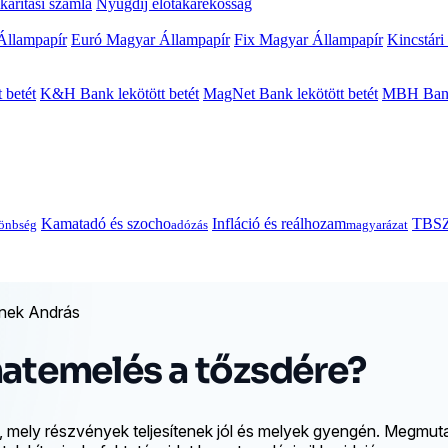
arítási számla
Nyugdíj előtakarékosság
Állampapír
Euró Magyar Állampapír
Fix Magyar Állampapír
Kincstári
 betét
K&H Bank lekötött betét
MagNet Bank lekötött betét
MBH Bank 
Kamatadó és szocho
Infláció és reálhozam
TBSZ
önbség
adózás
magyarázat
inek András
matemelés a tőzsdére?
, mely részvények teljesítenek jól és melyek gyengén. Megmut