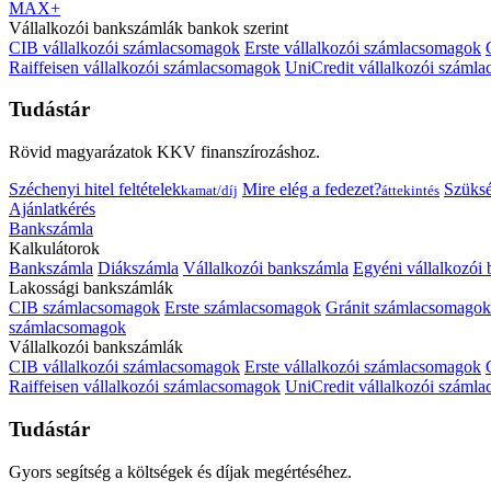
MAX+
Vállalkozói bankszámlák bankok szerint
CIB vállalkozói számlacsomagok
Erste vállalkozói számlacsomagok
Raiffeisen vállalkozói számlacsomagok
UniCredit vállalkozói száml
Tudástár
Rövid magyarázatok KKV finanszírozáshoz.
Széchenyi hitel feltételek
Mire elég a fedezet?
Szüks
kamat/díj
áttekintés
Ajánlatkérés
Bankszámla
Kalkulátorok
Bankszámla
Diákszámla
Vállalkozói bankszámla
Egyéni vállalkozói
Lakossági bankszámlák
CIB számlacsomagok
Erste számlacsomagok
Gránit számlacsomagok
számlacsomagok
Vállalkozói bankszámlák
CIB vállalkozói számlacsomagok
Erste vállalkozói számlacsomagok
Raiffeisen vállalkozói számlacsomagok
UniCredit vállalkozói száml
Tudástár
Gyors segítség a költségek és díjak megértéséhez.