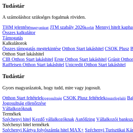
Tudástár
A számoláshoz szükséges fogalmak röviden.
THM jelentése
JTM szabály 2026
Mennyi hitelt kapha
magyarázat
korlát
Összes kalkulátor
Támogatás
Kalkulátorok
Összes támogatás megtekintése
Otthon Start lakáshitel
CSOK Plusz
B
Otthon Start lakáshitel
CIB Otthon Start lakáshitel
Erste Otthon Start lakáshitel
Gránit Otthon
Raiffeisen Otthon Start lakáshitel
Unicredit Otthon Start lakáshitel
Tudástár
Gyors magyarázatok, hogy tudd, mire vagy jogosult.
Otthon Start feltételek
CSOK Plusz feltételek
Bab
jogosultság
összefoglaló
Jogosultság ellenőrzése
Vállalkozóknak
Termékek
Széchenyi hitel
Kezdő vállalkozóknak
Autólízing
Vállalkozói banksz
Széchenyi hitel termékek
Széchenyi Kártya folyószámla hitel MAX+
Széchenyi Turisztikai 