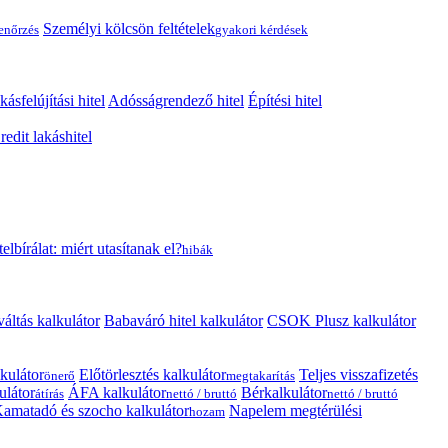
Személyi kölcsön feltételek
lenőrzés
gyakori kérdések
kásfelújítási hitel
Adósságrendező hitel
Építési hitel
edit lakáshitel
telbírálat: miért utasítanak el?
hibák
váltás kalkulátor
Babaváró hitel kalkulátor
CSOK Plusz kalkulátor
kulátor
Előtörlesztés kalkulátor
Teljes visszafizetés
önerő
megtakarítás
ulátor
ÁFA kalkulátor
Bérkalkulátor
átírás
nettó / bruttó
nettó / bruttó
amatadó és szocho kalkulátor
Napelem megtérülési
hozam