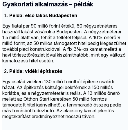
Gyakorlati alkalmazás – példák
Példa: első lakás Budapesten
Egy fiatal pár 90 millió forint értékű, 60 négyzetméteres
használt lakást vásárolna Budapesten. A négyzetméterár
1,5 millió alatt van, tehát a feltétel teljesül. A 10% önerő 9
millió forint, az 50 milliós támogatott hitel pedig kiegészülhet
további piaci konstrukcióval. A fix 3%-os kamat mellett a
havi törlesztőrészlet jóval kiszámíthatóbb, mint egy változó
kamatozású hitel esetén.
Példa: vidéki építkezés
Egy család vidéken 130 millió forintból építene családi
házat. Az építkezés költségei beleférnek a 150 milliós
korlátba, és a négyzetméterár is reális. A 13 milliós önerő
mellett az Otthon Start keretében 50 millió forintos
támogatott hitel igényelhető, a fennmaradó összeg pedig
más forrásból fedezhető. Az alacsony kamat jelentős
megtakarítást eredményezhet hosszú távon.