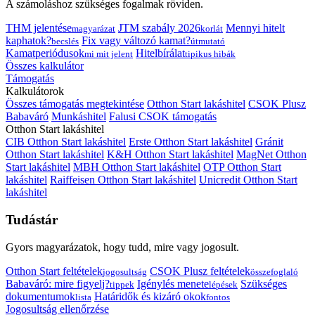
A számoláshoz szükséges fogalmak röviden.
THM jelentése
JTM szabály 2026
Mennyi hitelt
magyarázat
korlát
kaphatok?
Fix vagy változó kamat?
becslés
útmutató
Kamatperiódusok
Hitelbírálat
mi mit jelent
tipikus hibák
Összes kalkulátor
Támogatás
Kalkulátorok
Összes támogatás megtekintése
Otthon Start lakáshitel
CSOK Plusz
Babaváró
Munkáshitel
Falusi CSOK támogatás
Otthon Start lakáshitel
CIB Otthon Start lakáshitel
Erste Otthon Start lakáshitel
Gránit
Otthon Start lakáshitel
K&H Otthon Start lakáshitel
MagNet Otthon
Start lakáshitel
MBH Otthon Start lakáshitel
OTP Otthon Start
lakáshitel
Raiffeisen Otthon Start lakáshitel
Unicredit Otthon Start
lakáshitel
Tudástár
Gyors magyarázatok, hogy tudd, mire vagy jogosult.
Otthon Start feltételek
CSOK Plusz feltételek
jogosultság
összefoglaló
Babaváró: mire figyelj?
Igénylés menete
Szükséges
tippek
lépések
dokumentumok
Határidők és kizáró okok
lista
fontos
Jogosultság ellenőrzése