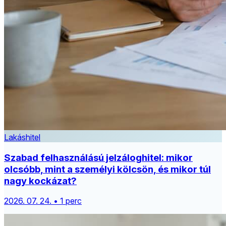
Lakáshitel
Szabad felhasználású jelzáloghitel: mikor
olcsóbb, mint a személyi kölcsön, és mikor túl
nagy kockázat?
2026. 07. 24. • 1 perc