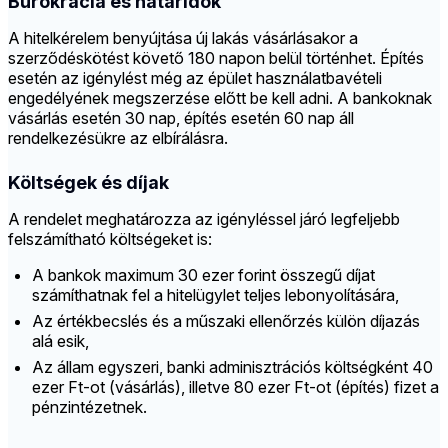
Bürokrácia és határidők
A hitelkérelem benyújtása új lakás vásárlásakor a
szerződéskötést követő 180 napon belül történhet. Építés
esetén az igénylést még az épület használatbavételi
engedélyének megszerzése előtt be kell adni. A bankoknak
vásárlás esetén 30 nap, építés esetén 60 nap áll
rendelkezésükre az elbírálásra.
Költségek és díjak
A rendelet meghatározza az igényléssel járó legfeljebb
felszámítható költségeket is:
A bankok maximum 30 ezer forint összegű díjat
számíthatnak fel a hitelügylet teljes lebonyolítására,
Az értékbecslés és a műszaki ellenőrzés külön díjazás
alá esik,
Az állam egyszeri, banki adminisztrációs költségként 40
ezer Ft-ot (vásárlás), illetve 80 ezer Ft-ot (építés) fizet a
pénzintézetnek.