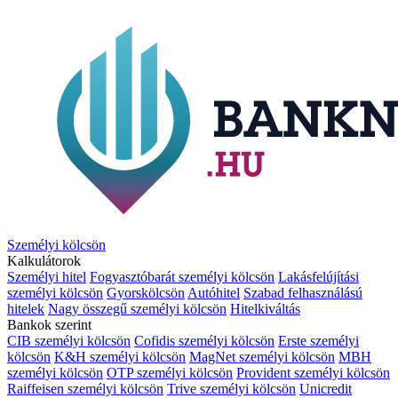
Személyi kölcsön
Kalkulátorok
Személyi hitel
Fogyasztóbarát személyi kölcsön
Lakásfelújítási
személyi kölcsön
Gyorskölcsön
Autóhitel
Szabad felhasználású
hitelek
Nagy összegű személyi kölcsön
Hitelkiváltás
Bankok szerint
CIB személyi kölcsön
Cofidis személyi kölcsön
Erste személyi
kölcsön
K&H személyi kölcsön
MagNet személyi kölcsön
MBH
személyi kölcsön
OTP személyi kölcsön
Provident személyi kölcsön
Raiffeisen személyi kölcsön
Trive személyi kölcsön
Unicredit