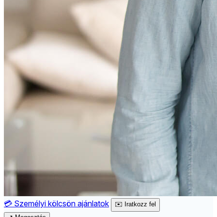
💳
Személyi kölcsön ajánlatok
✉️
Iratkozz fel