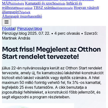
MÁP
Kamatadó és szocho
Infláció és
különbség
adózás
reálhozam
TBSZ számla
Hogyan vásárolj
magyarázat
adómentesség
állampapírt?
lépések
Állampapír összehasonlító
Főoldal
/
Pénzügyi blog
Pénzügyi blog
2025. 07. 22.
•
4 perc olvasás
•
Szerző:
Martinek András
Most friss! Megjelent az Otthon
Start rendelet tervezete!
július 22-én nyilvánosságra került az Otthon Start rendelet
tervezete, amely új, fix kamatozású lakáshitel-konstrukciót
biztosít első lakást vásárlók vagy építők számára. A hitel
maximum 50 millió forintig vehető fel, fix 3%-os kamattal,
legfeljebb 25 éves futamidőre. A cikk bemutatja a
jogosultsági feltételeket, a konstrukció főbb jellemzőit, és
segít eligazodni a program részleteiben.