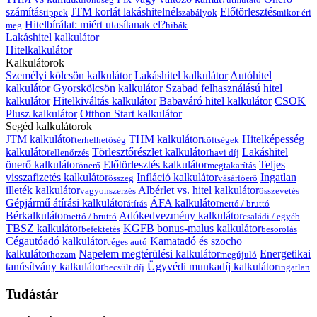
számítás
JTM korlát lakáshitelnél
Előtörlesztés
tippek
szabályok
mikor éri
Hitelbírálat: miért utasítanak el?
meg
hibák
Lakáshitel kalkulátor
Hitelkalkulátor
Kalkulátorok
Személyi kölcsön kalkulátor
Lakáshitel kalkulátor
Autóhitel
kalkulátor
Gyorskölcsön kalkulátor
Szabad felhasználású hitel
kalkulátor
Hitelkiváltás kalkulátor
Babaváró hitel kalkulátor
CSOK
Plusz kalkulátor
Otthon Start kalkulátor
Segéd kalkulátorok
JTM kalkulátor
THM kalkulátor
Hitelképesség
terhelhetőség
költségek
kalkulátor
Törlesztőrészlet kalkulátor
Lakáshitel
ellenőrzés
havi díj
önerő kalkulátor
Előtörlesztés kalkulátor
Teljes
önerő
megtakarítás
visszafizetés kalkulátor
Infláció kalkulátor
Ingatlan
összeg
vásárlóerő
illeték kalkulátor
Albérlet vs. hitel kalkulátor
vagyonszerzés
összevetés
Gépjármű átírási kalkulátor
ÁFA kalkulátor
átírás
nettó / bruttó
Bérkalkulátor
Adókedvezmény kalkulátor
nettó / bruttó
családi / egyéb
TBSZ kalkulátor
KGFB bonus-malus kalkulátor
befektetés
besorolás
Cégautóadó kalkulátor
Kamatadó és szocho
céges autó
kalkulátor
Napelem megtérülési kalkulátor
Energetikai
hozam
megújuló
tanúsítvány kalkulátor
Ügyvédi munkadíj kalkulátor
becsült díj
ingatlan
Tudástár