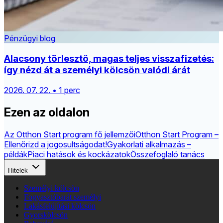
Pénzügyi blog
Alacsony törlesztő, magas teljes visszafizetés:
így nézd át a személyi kölcsön valódi árát
2026. 07. 22. • 1 perc
Ezen az oldalon
Az Otthon Start program fő jellemzői
Otthon Start Program –
Ellenőrizd a jogosultságodat!
Gyakorlati alkalmazás –
példák
Piaci hatások és kockázatok
Összefoglaló tanács
Hitelek
Személyi kölcsön
Fogyasztóbarát személyi
Lakásfelújítási kölcsön
Gyorskölcsön