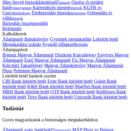
Mire figyelj biztosításkötésnél?
Önrész és területi
alapok
hatály
Kárrendezés menete
KGFB vs
magyarázat
lépések
Casco
Életbiztosítás típusok
Felmondás és
különbség
áttekintés
váltás
tippek
Biztosítás összehasonlító
Befektetés
Kalkulátorok
Állampapír
Babakötvény
Gyermek megtakarítás
Lekötött betét
Megtakarítási számla
Nyugdíj előtakarékosság
Állampapírok
Bónusz Magyar Állampapír
Diszkont Kincstárjegy
Egyéves Magyar
Állampapír
Euró Magyar Állampapír
Fix Magyar Állampapír
Kincstári Takarékjegy
Magyar Államkötvény
Magyar Állampapír
Plusz
Prémium Magyar Állampapír
Lekötött betét bankok szerint
CIB Bank lekötött betét
Erste Bank lekötött betét
Gránit Bank
lekötött betét
K&H Bank lekötött betét
MagNet Bank lekötött betét
MBH Bank lekötött betét
OTP Bank lekötött betét
Raiffeisen Bank
lekötött betét
Trive Bank lekötött betét
Unicredit Bank lekötött betét
Tudástár
Gyors magyarázatok a biztonságos megtakarításhoz.
Állampapír vagy bankbetét?
MÁP Plusz vs Bónusz
összevetés