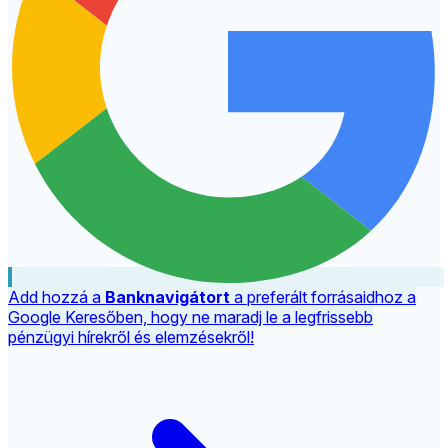
Add hozzá a
Banknavigátort
a preferált forrásaidhoz a
Google Keresőben, hogy ne maradj le a legfrissebb
pénzügyi hírekről és elemzésekről!