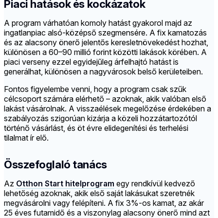
Piaci hatások és kockázatok
A program várhatóan komoly hatást gyakorol majd az
ingatlanpiac alsó-középső szegmensére. A fix kamatozás
és az alacsony önerő jelentős keresletnövekedést hozhat,
különösen a 60–90 millió forint közötti lakások körében. A
piaci verseny ezzel egyidejűleg árfelhajtó hatást is
generálhat, különösen a nagyvárosok belső kerületeiben.
Fontos figyelembe venni, hogy a program csak szűk
célcsoport számára elérhető – azoknak, akik valóban első
lakást vásárolnak. A visszaélések megelőzése érdekében a
szabályozás szigorúan kizárja a közeli hozzátartozótól
történő vásárlást, és öt évre elidegenítési és terhelési
tilalmat ír elő.
Összefoglaló tanács
Az
Otthon Start hitelprogram
egy rendkívül kedvező
lehetőség azoknak, akik első saját lakásukat szeretnék
megvásárolni vagy felépíteni. A fix 3%-os kamat, az akár
25 éves futamidő és a viszonylag alacsony önerő mind azt