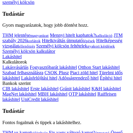
személyi kölcsön
Tudástár
Gyors magyarázatok, hogy jobb döntést hozz.
THM jelentése
Mennyi hitelt kaphatok?
JTM
magyarázat
kalkuláció
szabály 2026
Hitelkiváltás útmutató
Hitelképesség
korlátok
lépések
vizsgálat
Személyi kölcsön feltételek
ellenőrzés
gyakori kérdések
Személyi kölcsön kalkulátor
Lakáshitel
Kalkulátorok
Lakásvásárlás
Fogyasztóbarát lakáshitel
Otthon Start lakáshitel
Szabad felhasználásra
CSOK Plusz
Piaci zöld hitel
Türelmi idős
lakáshitel
Lakásfelújítási hitel
Adósságrendező hitel
Építési hitel
Bankok szerint
CIB lakáshitel
Erste lakáshitel
Gránit lakáshitel
K&H lakáshitel
MagNet lakáshitel
MBH lakáshitel
OTP lakáshitel
Raiffeisen
lakáshitel
UniCredit lakáshitel
Tudástár
Fontos fogalmak és tippek a lakáshitelhez.
THM vs kamat
Fix vagy változó kamat?
Önerő
különbség
útmutató