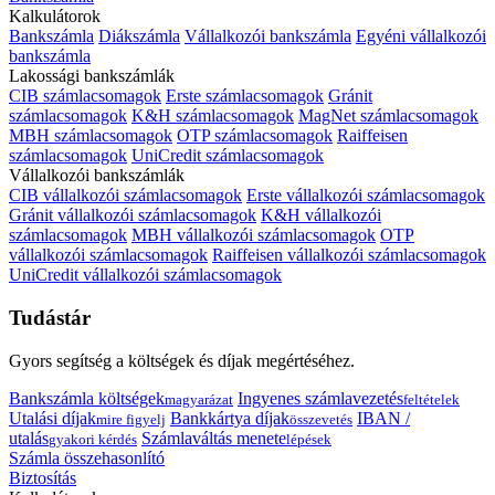
Kalkulátorok
Bankszámla
Diákszámla
Vállalkozói bankszámla
Egyéni vállalkozói
bankszámla
Lakossági bankszámlák
CIB számlacsomagok
Erste számlacsomagok
Gránit
számlacsomagok
K&H számlacsomagok
MagNet számlacsomagok
MBH számlacsomagok
OTP számlacsomagok
Raiffeisen
számlacsomagok
UniCredit számlacsomagok
Vállalkozói bankszámlák
CIB vállalkozói számlacsomagok
Erste vállalkozói számlacsomagok
Gránit vállalkozói számlacsomagok
K&H vállalkozói
számlacsomagok
MBH vállalkozói számlacsomagok
OTP
vállalkozói számlacsomagok
Raiffeisen vállalkozói számlacsomagok
UniCredit vállalkozói számlacsomagok
Tudástár
Gyors segítség a költségek és díjak megértéséhez.
Bankszámla költségek
Ingyenes számlavezetés
magyarázat
feltételek
Utalási díjak
Bankkártya díjak
IBAN /
mire figyelj
összevetés
utalás
Számlaváltás menete
gyakori kérdés
lépések
Számla összehasonlító
Biztosítás