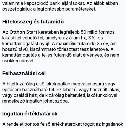
valamint a kapcsolódó banki eljárásokat. Az alábbiakban
összefoglaljuk a legfontosabb paramétereket.
Hitelösszeg és futamidő
Az
Otthon Start
keretében legfeljebb 50 millió forintos
lakáshitel vehető fel, amelyre az állam fix, 3%-os
kamattámogatást nyújt. A maximális futamidő 25 év, ami
hosszú távú, kiszámítható törlesztést tesz lehetővé. A
kamattámogatás a teljes futamidő alatt érvényes, és nem
csökken idővel.
Felhasználási cél
A hitel kizárólag első lakóingatlan megvásárlására vagy
építésére használható fel. Ez lehet új vagy használt lakás,
vagy családi ház, de kizárólag belterületi, lakófunkcióval
rendelkező ingatlan jöhet szóba.
Ingatlan értékhatárok
A rendelet pontos felső értékhatárokat rögzít az ingatlanok