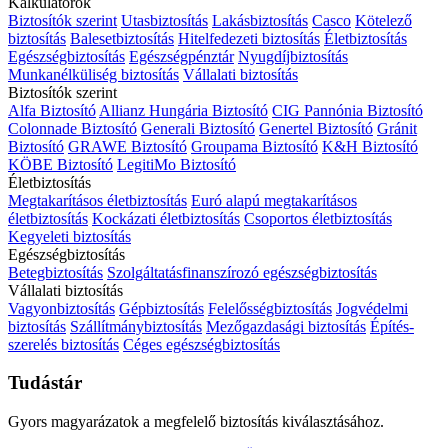
Kalkulátorok
Biztosítók szerint
Utasbiztosítás
Lakásbiztosítás
Casco
Kötelező
biztosítás
Balesetbiztosítás
Hitelfedezeti biztosítás
Életbiztosítás
Egészségbiztosítás
Egészségpénztár
Nyugdíjbiztosítás
Munkanélküliség biztosítás
Vállalati biztosítás
Biztosítók szerint
Alfa Biztosító
Allianz Hungária Biztosító
CIG Pannónia Biztosító
Colonnade Biztosító
Generali Biztosító
Genertel Biztosító
Gránit
Biztosító
GRAWE Biztosító
Groupama Biztosító
K&H Biztosító
KÖBE Biztosító
LegitiMo Biztosító
Életbiztosítás
Megtakarításos életbiztosítás
Euró alapú megtakarításos
életbiztosítás
Kockázati életbiztosítás
Csoportos életbiztosítás
Kegyeleti biztosítás
Egészségbiztosítás
Betegbiztosítás
Szolgáltatásfinanszírozó egészségbiztosítás
Vállalati biztosítás
Vagyonbiztosítás
Gépbiztosítás
Felelősségbiztosítás
Jogvédelmi
biztosítás
Szállítmánybiztosítás
Mezőgazdasági biztosítás
Építés-
szerelés biztosítás
Céges egészségbiztosítás
Tudástár
Gyors magyarázatok a megfelelő biztosítás kiválasztásához.