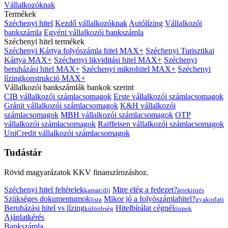
Vállalkozóknak
Termékek
Széchenyi hitel
Kezdő vállalkozóknak
Autólízing
Vállalkozói
bankszámla
Egyéni vállalkozói bankszámla
Széchenyi hitel termékek
Széchenyi Kártya folyószámla hitel MAX+
Széchenyi Turisztikai
Kártya MAX+
Széchenyi likviditási hitel MAX+
Széchenyi
beruházási hitel MAX+
Széchenyi mikrohitel MAX+
Széchenyi
lízingkonstrukció MAX+
Vállalkozói bankszámlák bankok szerint
CIB vállalkozói számlacsomagok
Erste vállalkozói számlacsomagok
Gránit vállalkozói számlacsomagok
K&H vállalkozói
számlacsomagok
MBH vállalkozói számlacsomagok
OTP
vállalkozói számlacsomagok
Raiffeisen vállalkozói számlacsomagok
UniCredit vállalkozói számlacsomagok
Tudástár
Rövid magyarázatok KKV finanszírozáshoz.
Széchenyi hitel feltételek
Mire elég a fedezet?
kamat/díj
áttekintés
Szükséges dokumentumok
Mikor jó a folyószámlahitel?
lista
gyakorlati
Beruházási hitel vs lízing
Hitelbírálat cégnél
különbség
tippek
Ajánlatkérés
Bankszámla