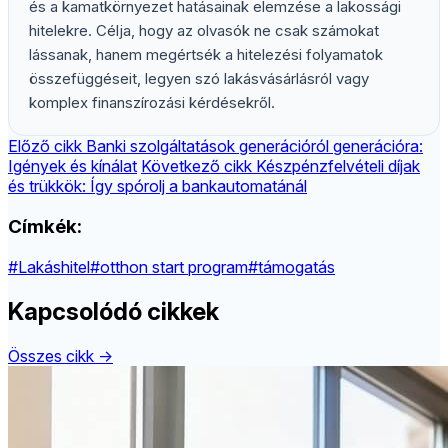
és a kamatkörnyezet hatásainak elemzése a lakossági
hitelekre. Célja, hogy az olvasók ne csak számokat
lássanak, hanem megértsék a hitelezési folyamatok
összefüggéseit, legyen szó lakásvásárlásról vagy
komplex finanszírozási kérdésekről.
Előző cikk
Banki szolgáltatások generációról generációra:
Igények és kínálat
Következő cikk
Készpénzfelvételi díjak
és trükkök: Így spórolj a bankautomatánál
Címkék:
#Lakáshitel
#otthon start program
#támogatás
Kapcsolódó cikkek
Összes cikk →