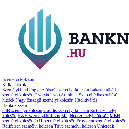
Személyi kölcsön
Kalkulátorok
Személyi hitel
Fogyasztóbarát személyi kölcsön
Lakásfelújítási
személyi kölcsön
Gyorskölcsön
Autóhitel
Szabad felhasználású
hitelek
Nagy összegű személyi kölcsön
Hitelkiváltás
Bankok szerint
CIB személyi kölcsön
Cofidis személyi kölcsön
Erste személyi
kölcsön
K&H személyi kölcsön
MagNet személyi kölcsön
MBH
személyi kölcsön
OTP személyi kölcsön
Provident személyi kölcsön
Raiffeisen személyi kölcsön
Trive személyi kölcsön
Unicredit