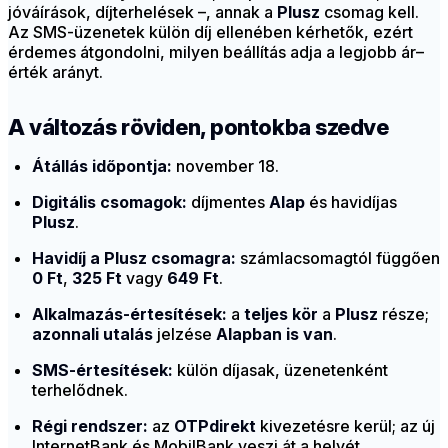
jóváírások, díjterhelések –, annak a
Plusz
csomag kell.
Az SMS-üzenetek külön díj ellenében kérhetők, ezért
érdemes átgondolni, milyen beállítás adja a legjobb ár–
érték arányt.
A változás röviden, pontokba szedve
Átállás időpontja:
november 18.
Digitális csomagok:
díjmentes
Alap
és havidíjas
Plusz
.
Havidíj a Plusz csomagra:
számlacsomagtól függően
0 Ft
,
325 Ft
vagy
649 Ft
.
Alkalmazás-értesítések:
a
teljes kör
a
Plusz
része;
azonnali utalás
jelzése
Alapban is van
.
SMS-értesítések:
külön díjasak, üzenetenként
terhelődnek.
Régi rendszer:
az
OTPdirekt
kivezetésre kerül; az új
InternetBank és MobilBank veszi át a helyét.