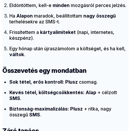
Eldöntöttem, kell-e
minden
mozgásról perces jelzés.
Ha
Alapon
maradok, beállítottam
nagy összegű
terhelésekre az SMS-t.
Frissítettem a
kártyalimiteket
(napi, internetes,
készpénz).
Egy hónap után újraszámolom a költséget, és ha kell,
váltok
.
Összevetés egy mondatban
Sok tétel, erős kontroll:
Plusz
csomag.
Kevés tétel, költségcsökkentés:
Alap
+ célzott
SMS
.
Biztonság-maximalizálás:
Plusz
+ ritka, nagy
összegű
SMS
.
Záró tanács