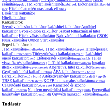
számítás
JTM korlát lakáshitelnél
Előtörlesztés
tippek
szabályok
mikor éri
Hitelbírálat: miért utasítanak el?
meg
hibák
Lakáshitel kalkulátor
Hitelkalkulátor
Kalkulátorok
Személyi kölcsön kalkulátor
Lakáshitel kalkulátor
Autóhitel
kalkulátor
Gyorskölcsön kalkulátor
Szabad felhasználású hitel
kalkulátor
Hitelkiváltás kalkulátor
Babaváró hitel kalkulátor
CSOK
Plusz kalkulátor
Otthon Start kalkulátor
Segéd kalkulátorok
JTM kalkulátor
THM kalkulátor
Hitelképesség
terhelhetőség
költségek
kalkulátor
Törlesztőrészlet kalkulátor
Lakáshitel
ellenőrzés
havi díj
önerő kalkulátor
Előtörlesztés kalkulátor
Teljes
önerő
megtakarítás
visszafizetés kalkulátor
Infláció kalkulátor
Ingatlan
összeg
vásárlóerő
illeték kalkulátor
Albérlet vs. hitel kalkulátor
vagyonszerzés
összevetés
Gépjármű átírási kalkulátor
ÁFA kalkulátor
átírás
nettó / bruttó
Bérkalkulátor
Adókedvezmény kalkulátor
nettó / bruttó
családi / egyéb
TBSZ kalkulátor
KGFB bonus-malus kalkulátor
befektetés
besorolás
Cégautóadó kalkulátor
Kamatadó és szocho
céges autó
kalkulátor
Napelem megtérülési kalkulátor
Energetikai
hozam
megújuló
tanúsítvány kalkulátor
Ügyvédi munkadíj kalkulátor
becsült díj
ingatlan
Tudástár