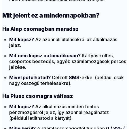
Mit jelent ez a mindennapokban?
Ha Alap csomagban maradsz
Mit kapsz?
Az azonnali utalásokról az alkalmazás
jelez.
Mit nem kapsz automatikusan?
Kártyás költés,
csoportos beszedés, egyéb számlamozgások perces
jelzése.
Mivel pótolhatod?
Célzott
SMS
-ekkel (például csak
nagy összegű terhelésekre).
Ha Plusz csomagra váltasz
Mit kapsz?
Az alkalmazás minden fontos
pénzmozgásról jelez, így azonnal reagálhatsz
(például letilthatod a kártyát).
Mibe kerül?
A számlacsomagodtól függően
0 / 325 /