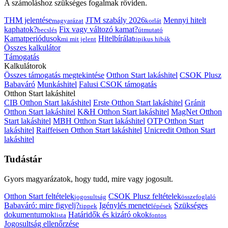
A számoláshoz szükséges fogalmak röviden.
THM jelentése
JTM szabály 2026
Mennyi hitelt
magyarázat
korlát
kaphatok?
Fix vagy változó kamat?
becslés
útmutató
Kamatperiódusok
Hitelbírálat
mi mit jelent
tipikus hibák
Összes kalkulátor
Támogatás
Kalkulátorok
Összes támogatás megtekintése
Otthon Start lakáshitel
CSOK Plusz
Babaváró
Munkáshitel
Falusi CSOK támogatás
Otthon Start lakáshitel
CIB Otthon Start lakáshitel
Erste Otthon Start lakáshitel
Gránit
Otthon Start lakáshitel
K&H Otthon Start lakáshitel
MagNet Otthon
Start lakáshitel
MBH Otthon Start lakáshitel
OTP Otthon Start
lakáshitel
Raiffeisen Otthon Start lakáshitel
Unicredit Otthon Start
lakáshitel
Tudástár
Gyors magyarázatok, hogy tudd, mire vagy jogosult.
Otthon Start feltételek
CSOK Plusz feltételek
jogosultság
összefoglaló
Babaváró: mire figyelj?
Igénylés menete
Szükséges
tippek
lépések
dokumentumok
Határidők és kizáró okok
lista
fontos
Jogosultság ellenőrzése