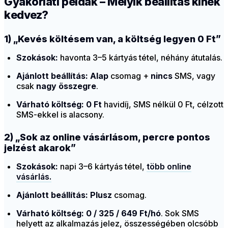
Gyakorlati példák – Melyik beállítás kinek
kedvez?
1) „Kevés költésem van, a költség legyen 0 Ft”
Szokások:
havonta 3–5 kártyás tétel, néhány átutalás.
Ajánlott beállítás:
Alap
csomag +
nincs
SMS, vagy
csak
nagy összegre
.
Várható költség:
0 Ft
havidíj, SMS nélkül 0 Ft, célzott
SMS-ekkel is alacsony.
2) „Sok az online vásárlásom, percre pontos
jelzést akarok”
Szokások:
napi 3–6 kártyás tétel,
több online
vásárlás.
Ajánlott beállítás:
Plusz
csomag.
Várható költség:
0 / 325 / 649 Ft/hó
. Sok SMS
helyett az alkalmazás jelez, összességében olcsóbb