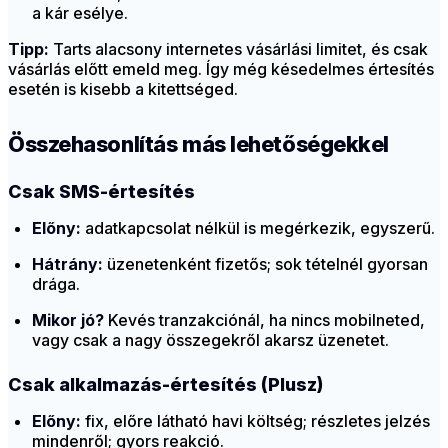
a kár esélye.
Tipp:
Tarts alacsony internetes vásárlási limitet, és csak
vásárlás előtt emeld meg. Így még késedelmes értesítés
esetén is kisebb a kitettséged.
Összehasonlítás más lehetőségekkel
Csak SMS-értesítés
Előny:
adatkapcsolat nélkül is megérkezik, egyszerű.
Hátrány:
üzenetenként fizetős; sok tételnél gyorsan
drága.
Mikor jó?
Kevés tranzakciónál, ha nincs mobilneted,
vagy csak a nagy összegekről akarsz üzenetet.
Csak alkalmazás-értesítés (Plusz)
Előny:
fix, előre látható havi költség; részletes jelzés
mindenről; gyors reakció.