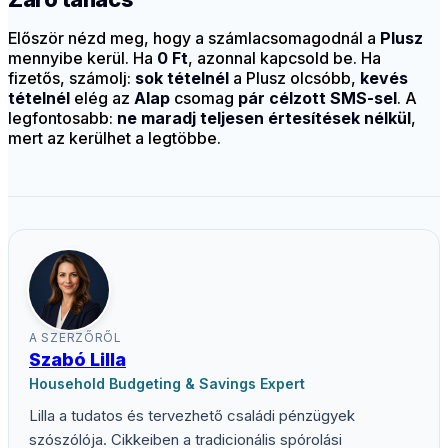
Először nézd meg, hogy a számlacsomagodnál a
Plusz
mennyibe kerül. Ha
0 Ft
, azonnal kapcsold be. Ha
fizetős, számolj:
sok tételnél
a Plusz olcsóbb,
kevés
tételnél
elég az
Alap
csomag
pár célzott SMS-sel
. A
legfontosabb:
ne maradj teljesen értesítések nélkül
,
mert az kerülhet a legtöbbe.
A SZERZŐRŐL
Szabó Lilla
Household Budgeting & Savings Expert
Lilla a tudatos és tervezhető családi pénzügyek
szószólója. Cikkeiben a tradicionális spórolási