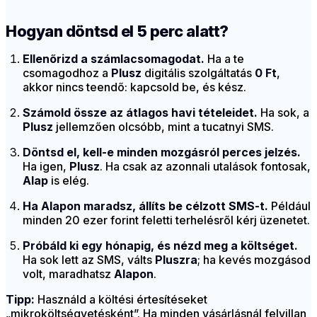
Hogyan döntsd el 5 perc alatt?
Ellenőrizd a számlacsomagodat.
Ha a te
csomagodhoz a
Plusz
digitális szolgáltatás
0 Ft
,
akkor nincs teendő: kapcsold be, és kész.
Számold össze az átlagos havi tételeidet.
Ha sok, a
Plusz
jellemzően olcsóbb, mint a tucatnyi SMS.
Döntsd el, kell-e minden mozgásról perces jelzés.
Ha igen,
Plusz
. Ha csak az azonnali utalások fontosak,
Alap
is elég.
Ha Alapon maradsz, állíts be célzott SMS-t.
Például
minden 20 ezer forint feletti terhelésről kérj üzenetet.
Próbáld ki egy hónapig, és nézd meg a költséget.
Ha sok lett az SMS, válts
Pluszra
; ha kevés mozgásod
volt, maradhatsz
Alapon
.
Tipp:
Használd a költési értesítéseket
„mikroköltségvetésként”. Ha minden vásárlásnál felvillan