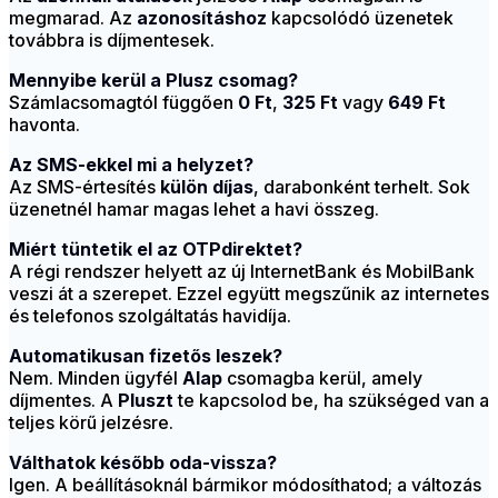
megmarad. Az
azonosításhoz
kapcsolódó üzenetek
továbbra is díjmentesek.
Mennyibe kerül a Plusz csomag?
Számlacsomagtól függően
0 Ft
,
325 Ft
vagy
649 Ft
havonta.
Az SMS-ekkel mi a helyzet?
Az SMS-értesítés
külön díjas
, darabonként terhelt. Sok
üzenetnél hamar magas lehet a havi összeg.
Miért tüntetik el az OTPdirektet?
A régi rendszer helyett az új InternetBank és MobilBank
veszi át a szerepet. Ezzel együtt megszűnik az internetes
és telefonos szolgáltatás havidíja.
Automatikusan fizetős leszek?
Nem. Minden ügyfél
Alap
csomagba kerül, amely
díjmentes. A
Pluszt
te kapcsolod be, ha szükséged van a
teljes körű jelzésre.
Válthatok később oda-vissza?
Igen. A beállításoknál bármikor módosíthatod; a változás