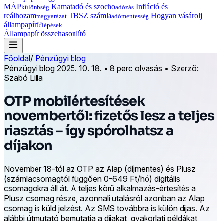
MÁP
Kamatadó és szocho
Infláció és
különbség
adózás
reálhozam
TBSZ számla
Hogyan vásárolj
magyarázat
adómentesség
állampapírt?
lépések
Állampapír összehasonlító
Főoldal
/
Pénzügyi blog
Pénzügyi blog
2025. 10. 18.
•
8 perc olvasás
•
Szerző:
Szabó Lilla
OTP mobilértesítések
novembertől: fizetős lesz a teljes
riasztás – így spórolhatsz a
díjakon
November 18-tól az OTP az Alap (díjmentes) és Plusz
(számlacsomagtól függően 0–649 Ft/hó) digitális
csomagokra áll át. A teljes körű alkalmazás-értesítés a
Plusz csomag része, azonnali utalásról azonban az Alap
csomag is küld jelzést. Az SMS továbbra is külön díjas. Az
alábbi útmutató bemutatja a díjakat, gyakorlati példákat,