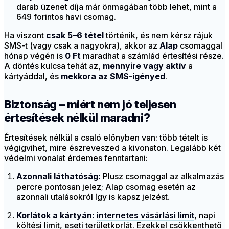
darab üzenet díja már önmagában több lehet, mint a
649 forintos havi csomag.
Ha viszont
csak 5–6 tétel
történik, és nem kérsz rájuk
SMS-t (vagy csak a nagyokra), akkor az
Alap
csomaggal
hónap végén is
0 Ft
maradhat a számlád értesítési része.
A döntés kulcsa tehát az,
mennyire vagy aktív
a
kártyáddal, és
mekkora az SMS-igényed
.
Biztonság – miért nem jó teljesen
értesítések nélkül maradni?
Értesítések nélkül a csaló előnyben van: több tételt is
végigvihet, mire észreveszed a kivonaton. Legalább két
védelmi vonalat érdemes fenntartani:
Azonnali láthatóság:
Plusz csomaggal az alkalmazás
percre pontosan jelez; Alap csomag esetén az
azonnali utalásokról így is kapsz jelzést.
Korlátok a kártyán:
internetes vásárlási limit
, napi
költési limit, eseti területkorlát. Ezekkel csökkenthető