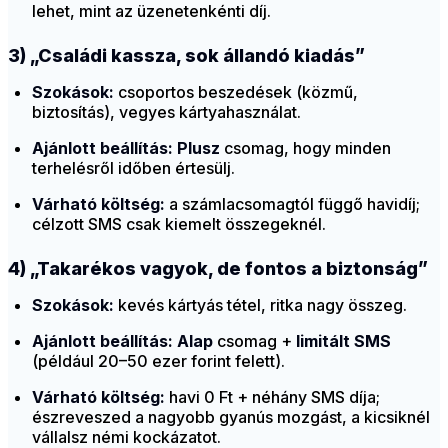
lehet, mint az üzenetenkénti díj.
3) „Családi kassza, sok állandó kiadás”
Szokások:
csoportos beszedések (közmű,
biztosítás), vegyes kártyahasználat.
Ajánlott beállítás:
Plusz
csomag, hogy minden
terhelésről időben értesülj.
Várható költség:
a számlacsomagtól függő havidíj;
célzott SMS csak kiemelt összegeknél.
4) „Takarékos vagyok, de fontos a biztonság”
Szokások:
kevés kártyás tétel, ritka nagy összeg.
Ajánlott beállítás:
Alap
csomag +
limitált SMS
(például 20–50 ezer forint felett).
Várható költség:
havi 0 Ft + néhány SMS díja;
észreveszed a nagyobb gyanús mozgást, a kicsiknél
vállalsz némi kockázatot.