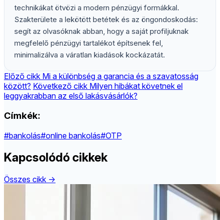
technikákat ötvözi a modern pénzügyi formákkal.
Szakterülete a lekötött betétek és az öngondoskodás:
segít az olvasóknak abban, hogy a saját profiljuknak
megfelelő pénzügyi tartalékot építsenek fel,
minimalizálva a váratlan kiadások kockázatát.
Előző cikk
Mi a különbség a garancia és a szavatosság
között?
Következő cikk
Milyen hibákat követnek el
leggyakrabban az első lakásvásárlók?
Címkék:
#bankolás
#online bankolás
#OTP
Kapcsolódó cikkek
Összes cikk →