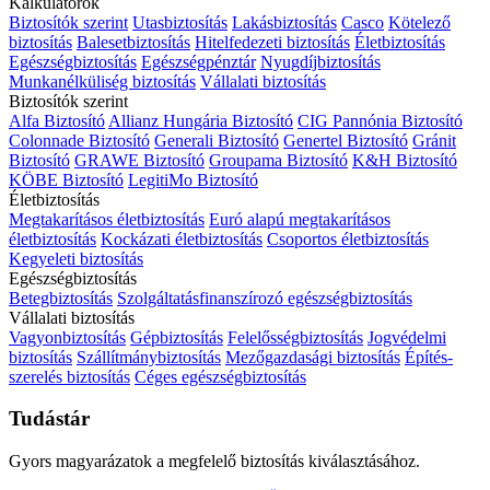
Kalkulátorok
Biztosítók szerint
Utasbiztosítás
Lakásbiztosítás
Casco
Kötelező
biztosítás
Balesetbiztosítás
Hitelfedezeti biztosítás
Életbiztosítás
Egészségbiztosítás
Egészségpénztár
Nyugdíjbiztosítás
Munkanélküliség biztosítás
Vállalati biztosítás
Biztosítók szerint
Alfa Biztosító
Allianz Hungária Biztosító
CIG Pannónia Biztosító
Colonnade Biztosító
Generali Biztosító
Genertel Biztosító
Gránit
Biztosító
GRAWE Biztosító
Groupama Biztosító
K&H Biztosító
KÖBE Biztosító
LegitiMo Biztosító
Életbiztosítás
Megtakarításos életbiztosítás
Euró alapú megtakarításos
életbiztosítás
Kockázati életbiztosítás
Csoportos életbiztosítás
Kegyeleti biztosítás
Egészségbiztosítás
Betegbiztosítás
Szolgáltatásfinanszírozó egészségbiztosítás
Vállalati biztosítás
Vagyonbiztosítás
Gépbiztosítás
Felelősségbiztosítás
Jogvédelmi
biztosítás
Szállítmánybiztosítás
Mezőgazdasági biztosítás
Építés-
szerelés biztosítás
Céges egészségbiztosítás
Tudástár
Gyors magyarázatok a megfelelő biztosítás kiválasztásához.