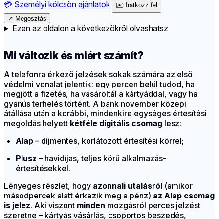
💳
Személyi kölcsön ajánlatok
✉️
Iratkozz fel
↗
Megosztás
Ezen az oldalon a következőkről olvashatsz
Mi változik és miért számít?
A telefonra érkező jelzések sokak számára az első
védelmi vonalat jelentik: egy percen belül tudod, ha
megjött a fizetés, ha vásároltál a kártyáddal, vagy ha
gyanús terhelés történt. A bank november közepi
átállása után a korábbi, mindenkire egységes értesítési
megoldás helyett
kétféle digitális csomag
lesz:
Alap
– díjmentes, korlátozott értesítési körrel;
Plusz
– havidíjas, teljes körű alkalmazás-
értesítésekkel.
Lényeges részlet, hogy
azonnali utalásról
(amikor
másodpercek alatt érkezik meg a pénz)
az Alap csomag
is jelez
. Aki viszont
minden
mozgásról perces jelzést
szeretne – kártyás vásárlás, csoportos beszedés,