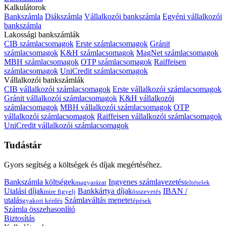
Kalkulátorok
Bankszámla
Diákszámla
Vállalkozói bankszámla
Egyéni vállalkozói
bankszámla
Lakossági bankszámlák
CIB számlacsomagok
Erste számlacsomagok
Gránit
számlacsomagok
K&H számlacsomagok
MagNet számlacsomagok
MBH számlacsomagok
OTP számlacsomagok
Raiffeisen
számlacsomagok
UniCredit számlacsomagok
Vállalkozói bankszámlák
CIB vállalkozói számlacsomagok
Erste vállalkozói számlacsomagok
Gránit vállalkozói számlacsomagok
K&H vállalkozói
számlacsomagok
MBH vállalkozói számlacsomagok
OTP
vállalkozói számlacsomagok
Raiffeisen vállalkozói számlacsomagok
UniCredit vállalkozói számlacsomagok
Tudástár
Gyors segítség a költségek és díjak megértéséhez.
Bankszámla költségek
Ingyenes számlavezetés
magyarázat
feltételek
Utalási díjak
Bankkártya díjak
IBAN /
mire figyelj
összevetés
utalás
Számlaváltás menete
gyakori kérdés
lépések
Számla összehasonlító
Biztosítás