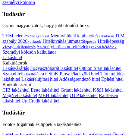
személyi kölcsön
Tudástár
Gyors magyarázatok, hogy jobb döntést hozz.
THM jelentése
Mennyi hitelt kaphatok?
JTM
magyarázat
kalkuláció
szabály 2026
Hitelkiváltás útmutató
Hitelképesség
korlátok
lépések
vizsgálat
Személyi kölcsön feltételek
ellenőrzés
gyakori kérdések
Személyi kölcsön kalkulátor
Lakáshitel
Kalkulátorok
Lakásvásárlás
Fogyasztóbarát lakáshitel
Otthon Start lakáshitel
Szabad felhasználásra
CSOK Plusz
Piaci zöld hitel
Türelmi idős
lakáshitel
Lakásfelújítási hitel
Adósságrendező hitel
Építési hitel
Bankok szerint
CIB lakáshitel
Erste lakáshitel
Gránit lakáshitel
K&H lakáshitel
MagNet lakáshitel
MBH lakáshitel
OTP lakáshitel
Raiffeisen
lakáshitel
UniCredit lakáshitel
Tudástár
Fontos fogalmak és tippek a lakáshitelhez.
THM vs kamat
Fix vagy változó kamat?
Önerő
különbség
útmutató