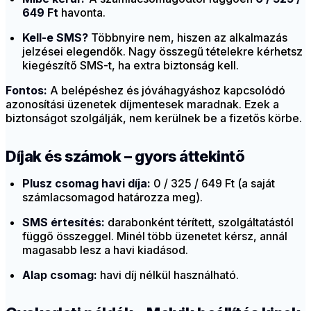
649 Ft
havonta.
Kell-e SMS?
Többnyire nem, hiszen az alkalmazás
jelzései elegendők. Nagy összegű tételekre kérhetsz
kiegészítő SMS-t, ha extra biztonság kell.
Fontos:
A belépéshez és jóváhagyáshoz kapcsolódó
azonosítási üzenetek díjmentesek maradnak. Ezek a
biztonságot szolgálják, nem kerülnek be a fizetős körbe.
Díjak és számok – gyors áttekintő
Plusz csomag havi díja:
0 / 325 / 649 Ft (a saját
számlacsomagod határozza meg).
SMS értesítés:
darabonként térített, szolgáltatástól
függő összeggel. Minél több üzenetet kérsz, annál
magasabb lesz a havi kiadásod.
Alap csomag:
havi díj nélkül használható.