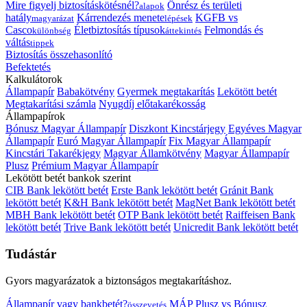
Mire figyelj biztosításkötésnél?
Önrész és területi
alapok
hatály
Kárrendezés menete
KGFB vs
magyarázat
lépések
Casco
Életbiztosítás típusok
Felmondás és
különbség
áttekintés
váltás
tippek
Biztosítás összehasonlító
Befektetés
Kalkulátorok
Állampapír
Babakötvény
Gyermek megtakarítás
Lekötött betét
Megtakarítási számla
Nyugdíj előtakarékosság
Állampapírok
Bónusz Magyar Állampapír
Diszkont Kincstárjegy
Egyéves Magyar
Állampapír
Euró Magyar Állampapír
Fix Magyar Állampapír
Kincstári Takarékjegy
Magyar Államkötvény
Magyar Állampapír
Plusz
Prémium Magyar Állampapír
Lekötött betét bankok szerint
CIB Bank lekötött betét
Erste Bank lekötött betét
Gránit Bank
lekötött betét
K&H Bank lekötött betét
MagNet Bank lekötött betét
MBH Bank lekötött betét
OTP Bank lekötött betét
Raiffeisen Bank
lekötött betét
Trive Bank lekötött betét
Unicredit Bank lekötött betét
Tudástár
Gyors magyarázatok a biztonságos megtakarításhoz.
Állampapír vagy bankbetét?
MÁP Plusz vs Bónusz
összevetés