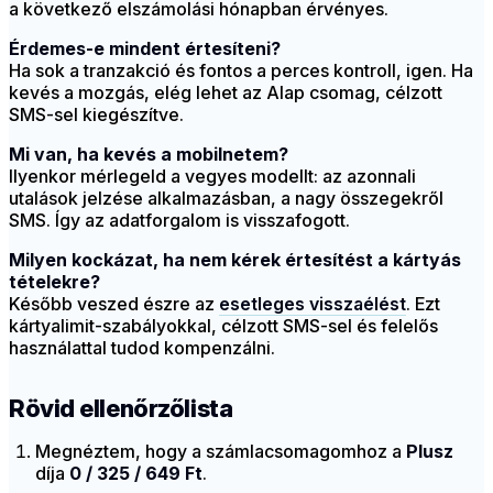
a következő elszámolási hónapban érvényes.
Érdemes-e mindent értesíteni?
Ha sok a tranzakció és fontos a perces kontroll, igen. Ha
kevés a mozgás, elég lehet az Alap csomag, célzott
SMS-sel kiegészítve.
Mi van, ha kevés a mobilnetem?
Ilyenkor mérlegeld a vegyes modellt: az azonnali
utalások jelzése alkalmazásban, a nagy összegekről
SMS. Így az adatforgalom is visszafogott.
Milyen kockázat, ha nem kérek értesítést a kártyás
tételekre?
Később veszed észre az
esetleges visszaélést
. Ezt
kártyalimit-szabályokkal, célzott SMS-sel és felelős
használattal tudod kompenzálni.
Rövid ellenőrzőlista
Megnéztem, hogy a számlacsomagomhoz a
Plusz
díja
0 / 325 / 649 Ft
.