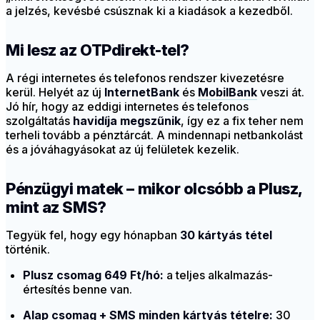
a jelzés, kevésbé csúsznak ki a kiadások a kezedből.
Mi lesz az OTPdirekt-tel?
A régi internetes és telefonos rendszer kivezetésre
kerül. Helyét az új
InternetBank
és
MobilBank
veszi át.
Jó hír, hogy az eddigi internetes és telefonos
szolgáltatás
havidíja megszűnik
, így ez a fix teher nem
terheli tovább a pénztárcát. A mindennapi netbankolást
és a jóváhagyásokat az új felületek kezelik.
Pénzügyi matek – mikor olcsóbb a Plusz,
mint az SMS?
Tegyük fel, hogy egy hónapban
30 kártyás tétel
történik.
Plusz csomag 649 Ft/hó:
a teljes alkalmazás-
értesítés benne van.
Alap csomag + SMS minden kártyás tételre:
30