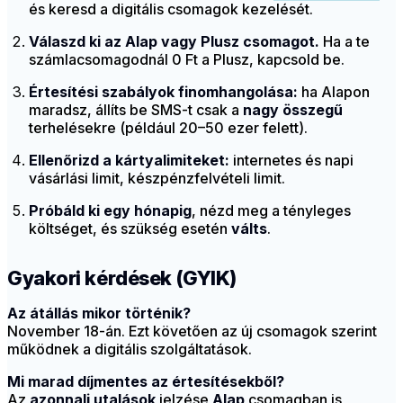
és keresd a digitális csomagok kezelését.
Válaszd ki az Alap vagy Plusz csomagot.
Ha a te
számlacsomagodnál 0 Ft a Plusz, kapcsold be.
Értesítési szabályok finomhangolása:
ha Alapon
maradsz, állíts be SMS-t csak a
nagy összegű
terhelésekre (például 20–50 ezer felett).
Ellenőrizd a kártyalimiteket:
internetes és napi
vásárlási limit, készpénzfelvételi limit.
Próbáld ki egy hónapig
, nézd meg a tényleges
költséget, és szükség esetén
válts
.
Gyakori kérdések (GYIK)
Az átállás mikor történik?
November 18-án. Ezt követően az új csomagok szerint
működnek a digitális szolgáltatások.
Mi marad díjmentes az értesítésekből?
Az
azonnali utalások
jelzése
Alap
csomagban is