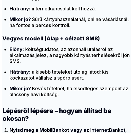
Hátrány:
internetkapcsolat kell hozzá.
Mikor jó?
Sűrű kártyahasználatnál, online vásárlásnál,
ha fontos a perces kontroll.
Vegyes modell (Alap + célzott SMS)
Előny:
költségtudatos; az azonnali utalásról az
alkalmazás jelez, a nagyobb kártyás terhelésekről jön
SMS.
Hátrány:
a kisebb tételeket utólag látod; kis
kockázatot vállalsz a spórolásért.
Mikor jó?
Kevés tételnél, ha elsődleges szempont az
alacsony havi költség.
Lépésről lépésre – hogyan állítsd be
okosan?
Nyisd meg a MobilBankot vagy az
InternetBankot
,