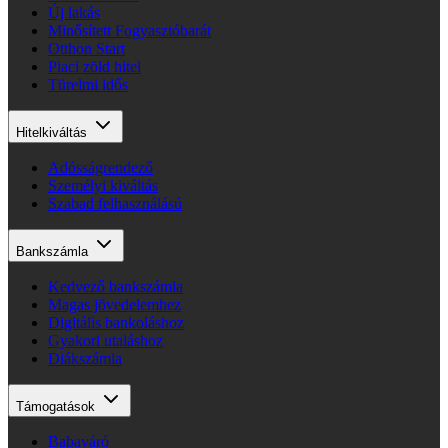
Új lakás
Minősített Fogyasztóbarát
Otthon Start
Piaci zöld hitel
Türelmi idős
Hitelkiváltás
Adósságrendező
Személyi kiváltás
Szabad felhasználású
Bankszámla
Kedvező bankszámla
Magas jövedelemhez
Digitális bankoláshoz
Gyakori utaláshoz
Diákszámla
Támogatások
Babaváró