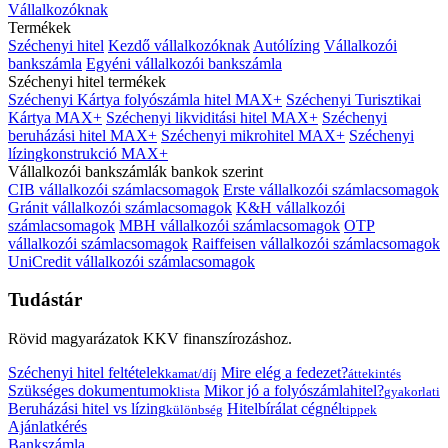
Vállalkozóknak
Termékek
Széchenyi hitel
Kezdő vállalkozóknak
Autólízing
Vállalkozói
bankszámla
Egyéni vállalkozói bankszámla
Széchenyi hitel termékek
Széchenyi Kártya folyószámla hitel MAX+
Széchenyi Turisztikai
Kártya MAX+
Széchenyi likviditási hitel MAX+
Széchenyi
beruházási hitel MAX+
Széchenyi mikrohitel MAX+
Széchenyi
lízingkonstrukció MAX+
Vállalkozói bankszámlák bankok szerint
CIB vállalkozói számlacsomagok
Erste vállalkozói számlacsomagok
Gránit vállalkozói számlacsomagok
K&H vállalkozói
számlacsomagok
MBH vállalkozói számlacsomagok
OTP
vállalkozói számlacsomagok
Raiffeisen vállalkozói számlacsomagok
UniCredit vállalkozói számlacsomagok
Tudástár
Rövid magyarázatok KKV finanszírozáshoz.
Széchenyi hitel feltételek
Mire elég a fedezet?
kamat/díj
áttekintés
Szükséges dokumentumok
Mikor jó a folyószámlahitel?
lista
gyakorlati
Beruházási hitel vs lízing
Hitelbírálat cégnél
különbség
tippek
Ajánlatkérés
Bankszámla