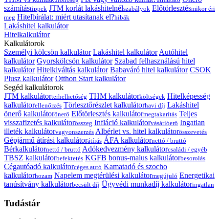
számítás
JTM korlát lakáshitelnél
Előtörlesztés
tippek
szabályok
mikor éri
Hitelbírálat: miért utasítanak el?
meg
hibák
Lakáshitel kalkulátor
Hitelkalkulátor
Kalkulátorok
Személyi kölcsön kalkulátor
Lakáshitel kalkulátor
Autóhitel
kalkulátor
Gyorskölcsön kalkulátor
Szabad felhasználású hitel
kalkulátor
Hitelkiváltás kalkulátor
Babaváró hitel kalkulátor
CSOK
Plusz kalkulátor
Otthon Start kalkulátor
Segéd kalkulátorok
JTM kalkulátor
THM kalkulátor
Hitelképesség
terhelhetőség
költségek
kalkulátor
Törlesztőrészlet kalkulátor
Lakáshitel
ellenőrzés
havi díj
önerő kalkulátor
Előtörlesztés kalkulátor
Teljes
önerő
megtakarítás
visszafizetés kalkulátor
Infláció kalkulátor
Ingatlan
összeg
vásárlóerő
illeték kalkulátor
Albérlet vs. hitel kalkulátor
vagyonszerzés
összevetés
Gépjármű átírási kalkulátor
ÁFA kalkulátor
átírás
nettó / bruttó
Bérkalkulátor
Adókedvezmény kalkulátor
nettó / bruttó
családi / egyéb
TBSZ kalkulátor
KGFB bonus-malus kalkulátor
befektetés
besorolás
Cégautóadó kalkulátor
Kamatadó és szocho
céges autó
kalkulátor
Napelem megtérülési kalkulátor
Energetikai
hozam
megújuló
tanúsítvány kalkulátor
Ügyvédi munkadíj kalkulátor
becsült díj
ingatlan
Tudástár