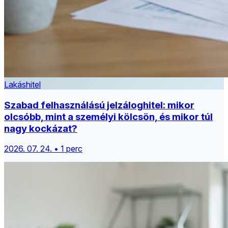
Lakáshitel
Szabad felhasználású jelzáloghitel: mikor
olcsóbb, mint a személyi kölcsön, és mikor túl
nagy kockázat?
2026. 07. 24. • 1 perc