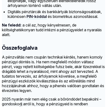
ellophatják, vagy egyszerűen elértéktelenedik rossz
árfolyamon történő váltás után.
Digitális pénztárcák és bankkártyák biztonságosabbak,
különösen
PIN-kóddal
és biometrikus azonosítással.
Ne feledd:
a cél az, hogy kényelmesen, de
költséghatékonyan tudd intézni a pénzügyeidet a nyaralás
alatt.
Összefoglalva
A pénzváltás nem csupán technikai kérdés, hanem komoly
pénzügyi döntés is. Ha nem megfelelő módon váltasz
pénzt, vagy rejtett költségekbe futsz bele, akár tízezrekkel is
drágább lehet a nyaralásod, mint ahogy azt tervezted. A
tudatos tervezés, az árfolyamok követése, a megfelelő
pénzügyi eszközök kiválasztása és az előrelátás mind
hozzájárulnak ahhoz, hogy a pihenés valóban gondtalan és
élvezetes legyen.
2025 nyarán már nem elég csak a bőröndödet bepakolni –
gondoskodj arról is, hogy a pénzügyeid is rendben