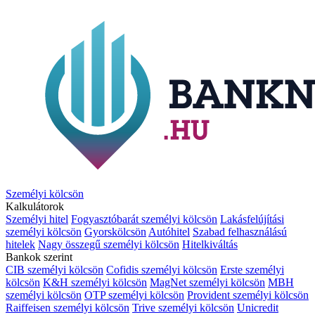
Személyi kölcsön
Kalkulátorok
Személyi hitel
Fogyasztóbarát személyi kölcsön
Lakásfelújítási
személyi kölcsön
Gyorskölcsön
Autóhitel
Szabad felhasználású
hitelek
Nagy összegű személyi kölcsön
Hitelkiváltás
Bankok szerint
CIB személyi kölcsön
Cofidis személyi kölcsön
Erste személyi
kölcsön
K&H személyi kölcsön
MagNet személyi kölcsön
MBH
személyi kölcsön
OTP személyi kölcsön
Provident személyi kölcsön
Raiffeisen személyi kölcsön
Trive személyi kölcsön
Unicredit