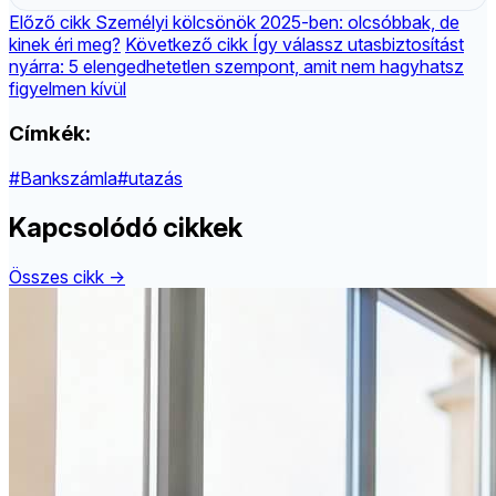
Előző cikk
Személyi kölcsönök 2025-ben: olcsóbbak, de
kinek éri meg?
Következő cikk
Így válassz utasbiztosítást
nyárra: 5 elengedhetetlen szempont, amit nem hagyhatsz
figyelmen kívül
Címkék:
#Bankszámla
#utazás
Kapcsolódó cikkek
Összes cikk →