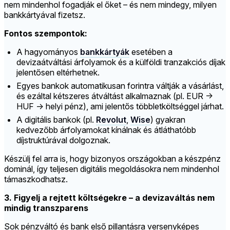
nem mindenhol fogadják el őket – és nem mindegy, milyen
bankkártyával fizetsz.
Fontos szempontok:
A hagyományos
bankkártyák
esetében a
devizaátváltási árfolyamok és a külföldi tranzakciós díjak
jelentősen eltérhetnek.
Egyes bankok automatikusan forintra váltják a vásárlást,
és ezáltal kétszeres átváltást alkalmaznak (pl. EUR →
HUF → helyi pénz), ami jelentős többletköltséggel járhat.
A digitális bankok (pl.
Revolut
,
Wise
) gyakran
kedvezőbb árfolyamokat kínálnak és átláthatóbb
díjstruktúrával dolgoznak.
Készülj fel arra is, hogy bizonyos országokban a készpénz
dominál, így teljesen digitális megoldásokra nem mindenhol
támaszkodhatsz.
3. Figyelj a rejtett költségekre – a devizaváltás nem
mindig transzparens
Sok pénzváltó és bank első pillantásra versenyképes