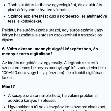
Több valutát is tarthatsz egyenlegként, és az aktuális
piaci árfolyamot követve válthatsz.
Számos app értesítést küld a költésekről, és átláthatóvá
teszi a költségeket.
Például, ha euróövezetbe utazol, egy eurós számla vagy
kártya használata jelentősen csökkentheti a tranzakciós
díjakat.
6. Válts okosan: mennyit vigyél készpénzben, és
mennyit tarts digitálisan?
Az ideális megoldás az egyensúly. A legtöbb szakértő
szerint érdemes bizonyos mennyiségű készpénzt vinni (kb.
100–150 euró vagy helyi pénznem), de a többit digitálisan
kezelni.
Miért?
A készpénz azonnal elérhető, ha valami probléma
adódik a kártyás fizetéssel.
Ugyanakkor a túl sok készpénz kockázatos: elveszhet,