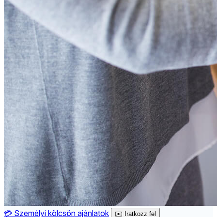
💳
Személyi kölcsön ajánlatok
✉️
Iratkozz fel