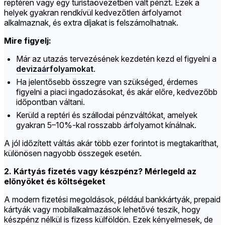
reptéren vagy egy turistaövezetben vált pénzt. Ezek a
helyek gyakran rendkívül kedvezőtlen árfolyamot
alkalmaznak, és extra díjakat is felszámolhatnak.
Mire figyelj:
Már az utazás tervezésének kezdetén kezd el figyelni a
devizaárfolyamokat
.
Ha jelentősebb összegre van szükséged, érdemes
figyelni a piaci ingadozásokat, és akár előre, kedvezőbb
időpontban váltani.
Kerüld a reptéri és szállodai pénzváltókat, amelyek
gyakran 5–10%-kal rosszabb árfolyamot kínálnak.
A jól időzített váltás akár több ezer forintot is megtakaríthat,
különösen nagyobb összegek esetén.
2. Kártyás fizetés vagy készpénz? Mérlegeld az
előnyöket és költségeket
A modern fizetési megoldások, például bankkártyák, prepaid
kártyák vagy mobilalkalmazások lehetővé teszik, hogy
készpénz nélkül is fizess külföldön. Ezek kényelmesek, de