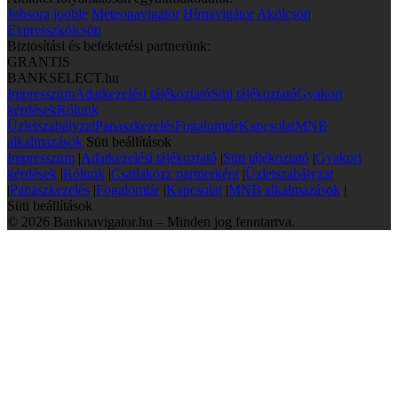
Jobsora
jooble
Meteonavigator
Hírnavigátor
Akölcsön
Expresszkölcsön
Biztosítási és befektetési partnerünk:
GRANTIS
BANKSELECT.hu
Impresszum
Adatkezelési tájékoztató
Süti tájékoztató
Gyakori
kérdések
Rólunk
Üzletszabályzat
Panaszkezelés
Fogalomtár
Kapcsolat
MNB
alkalmazások
Süti beállítások
Impresszum
|
Adatkezelési tájékoztató
|
Süti tájékoztató
|
Gyakori
kérdések
|
Rólunk
|
Csatlakozz partnerként
|
Üzletszabályzat
|
Panaszkezelés
|
Fogalomtár
|
Kapcsolat
|
MNB alkalmazások
|
Süti beállítások
© 2026 Banknavigator.hu – Minden jog fenntartva.