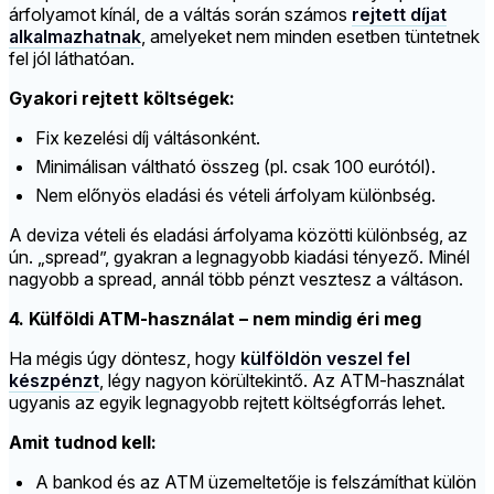
árfolyamot kínál, de a váltás során számos
rejtett díjat
alkalmazhatnak
, amelyeket nem minden esetben tüntetnek
fel jól láthatóan.
Gyakori rejtett költségek:
Fix kezelési díj váltásonként.
Minimálisan váltható összeg (pl. csak 100 eurótól).
Nem előnyös eladási és vételi árfolyam különbség.
A deviza vételi és eladási árfolyama közötti különbség, az
ún. „spread”, gyakran a legnagyobb kiadási tényező. Minél
nagyobb a spread, annál több pénzt vesztesz a váltáson.
4. Külföldi ATM-használat – nem mindig éri meg
Ha mégis úgy döntesz, hogy
külföldön veszel fel
készpénzt
, légy nagyon körültekintő. Az ATM-használat
ugyanis az egyik legnagyobb rejtett költségforrás lehet.
Amit tudnod kell:
A bankod és az ATM üzemeltetője is felszámíthat külön