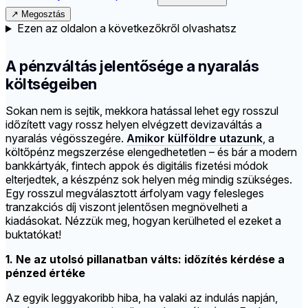
↗
Megosztás
Ezen az oldalon a következőkről olvashatsz
A pénzváltás jelentősége a nyaralás
költségeiben
Sokan nem is sejtik, mekkora hatással lehet egy rosszul
időzített vagy rossz helyen elvégzett devizaváltás a
nyaralás végösszegére.
Amikor külföldre utazunk
, a
költőpénz megszerzése elengedhetetlen – és bár a modern
bankkártyák, fintech appok és digitális fizetési módok
elterjedtek, a készpénz sok helyen még mindig szükséges.
Egy rosszul megválasztott árfolyam vagy felesleges
tranzakciós díj viszont jelentősen megnövelheti a
kiadásokat. Nézzük meg, hogyan kerülheted el ezeket a
buktatókat!
1. Ne az utolsó pillanatban válts: időzítés kérdése a
pénzed értéke
Az egyik leggyakoribb hiba, ha valaki az indulás napján,