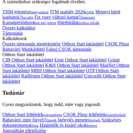
A számoláshoz szükséges fogalmak röviden.
THM jelentése
JTM szabály 2026
Mennyi hitelt
magyarázat
korlát
kaphatok?
Fix vagy változó kamat?
becslés
útmutató
Kamatperiódusok
Hitelbírálat
mi mit jelent
tipikus hibák
Összes kalkulátor
Támogatás
Kalkulátorok
Összes támogatás megtekintése
Otthon Start lakáshitel
CSOK Plusz
Babaváró
Munkáshitel
Falusi CSOK támogatás
Otthon Start lakáshitel
CIB Otthon Start lakáshitel
Erste Otthon Start lakáshitel
Gránit
Otthon Start lakáshitel
K&H Otthon Start lakáshitel
MagNet Otthon
Start lakáshitel
MBH Otthon Start lakáshitel
OTP Otthon Start
lakáshitel
Raiffeisen Otthon Start lakáshitel
Unicredit Otthon Start
lakáshitel
Tudástár
Gyors magyarázatok, hogy tudd, mire vagy jogosult.
Otthon Start feltételek
CSOK Plusz feltételek
jogosultság
összefoglaló
Babaváró: mire figyelj?
Igénylés menete
Szükséges
tippek
lépések
dokumentumok
Határidők és kizáró okok
lista
fontos
Jogosultság ellenőrzése