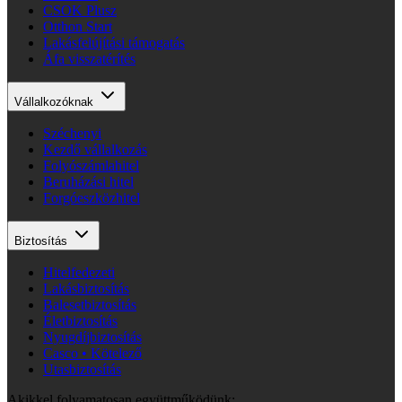
CSOK Plusz
Otthon Start
Lakásfelújítási támogatás
Áfa visszatérítés
Vállalkozóknak
Széchenyi
Kezdő vállalkozás
Folyószámlahitel
Beruházási hitel
Forgóeszközhitel
Biztosítás
Hitelfedezeti
Lakásbiztosítás
Balesetbiztosítás
Életbiztosítás
Nyugdíjbiztosítás
Casco • Kötelező
Utasbiztosítás
Akikkel folyamatosan együttműködünk: