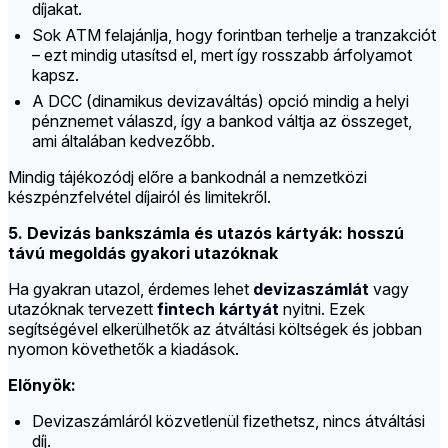
díjakat.
Sok ATM felajánlja, hogy forintban terhelje a tranzakciót
– ezt mindig utasítsd el, mert így rosszabb árfolyamot
kapsz.
A DCC (dinamikus devizaváltás) opció mindig a helyi
pénznemet válaszd, így a bankod váltja az összeget,
ami általában kedvezőbb.
Mindig tájékozódj előre a bankodnál a nemzetközi
készpénzfelvétel díjairól és limitekről.
5. Devizás bankszámla és utazós kártyák: hosszú
távú megoldás gyakori utazóknak
Ha gyakran utazol, érdemes lehet
devizaszámlát
vagy
utazóknak tervezett
fintech kártyát
nyitni. Ezek
segítségével elkerülhetők az átváltási költségek és jobban
nyomon követhetők a kiadások.
Előnyök:
Devizaszámláról közvetlenül fizethetsz, nincs átváltási
díj.