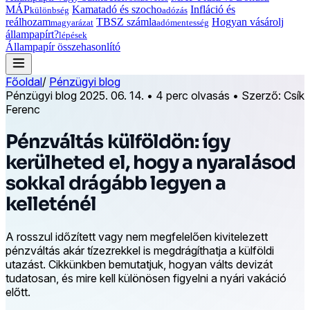
MÁP
Kamatadó és szocho
Infláció és
különbség
adózás
reálhozam
TBSZ számla
Hogyan vásárolj
magyarázat
adómentesség
állampapírt?
lépések
Állampapír összehasonlító
Főoldal
/
Pénzügyi blog
Pénzügyi blog
2025. 06. 14.
•
4 perc olvasás
•
Szerző: Csík
Ferenc
Pénzváltás külföldön: így
kerülheted el, hogy a nyaralásod
sokkal drágább legyen a
kelleténél
A rosszul időzített vagy nem megfelelően kivitelezett
pénzváltás akár tízezrekkel is megdrágíthatja a külföldi
utazást. Cikkünkben bemutatjuk, hogyan válts devizát
tudatosan, és mire kell különösen figyelni a nyári vakáció
előtt.