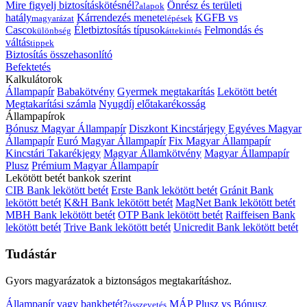
Mire figyelj biztosításkötésnél?
Önrész és területi
alapok
hatály
Kárrendezés menete
KGFB vs
magyarázat
lépések
Casco
Életbiztosítás típusok
Felmondás és
különbség
áttekintés
váltás
tippek
Biztosítás összehasonlító
Befektetés
Kalkulátorok
Állampapír
Babakötvény
Gyermek megtakarítás
Lekötött betét
Megtakarítási számla
Nyugdíj előtakarékosság
Állampapírok
Bónusz Magyar Állampapír
Diszkont Kincstárjegy
Egyéves Magyar
Állampapír
Euró Magyar Állampapír
Fix Magyar Állampapír
Kincstári Takarékjegy
Magyar Államkötvény
Magyar Állampapír
Plusz
Prémium Magyar Állampapír
Lekötött betét bankok szerint
CIB Bank lekötött betét
Erste Bank lekötött betét
Gránit Bank
lekötött betét
K&H Bank lekötött betét
MagNet Bank lekötött betét
MBH Bank lekötött betét
OTP Bank lekötött betét
Raiffeisen Bank
lekötött betét
Trive Bank lekötött betét
Unicredit Bank lekötött betét
Tudástár
Gyors magyarázatok a biztonságos megtakarításhoz.
Állampapír vagy bankbetét?
MÁP Plusz vs Bónusz
összevetés