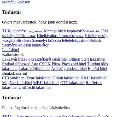
személyi kölcsön
Tudástár
Gyors magyarázatok, hogy jobb döntést hozz.
THM jelentése
Mennyi hitelt kaphatok?
JTM
magyarázat
kalkuláció
szabály 2026
Hitelkiváltás útmutató
Hitelképesség
korlátok
lépések
vizsgálat
Személyi kölcsön feltételek
ellenőrzés
gyakori kérdések
Személyi kölcsön kalkulátor
Lakáshitel
Kalkulátorok
Lakásvásárlás
Fogyasztóbarát lakáshitel
Otthon Start lakáshitel
Szabad felhasználásra
CSOK Plusz
Piaci zöld hitel
Türelmi idős
lakáshitel
Lakásfelújítási hitel
Adósságrendező hitel
Építési hitel
Bankok szerint
CIB lakáshitel
Erste lakáshitel
Gránit lakáshitel
K&H lakáshitel
MagNet lakáshitel
MBH lakáshitel
OTP lakáshitel
Raiffeisen
lakáshitel
UniCredit lakáshitel
Tudástár
Fontos fogalmak és tippek a lakáshitelhez.
THM vs kamat
Fix vagy változó kamat?
Önerő
különbség
útmutató