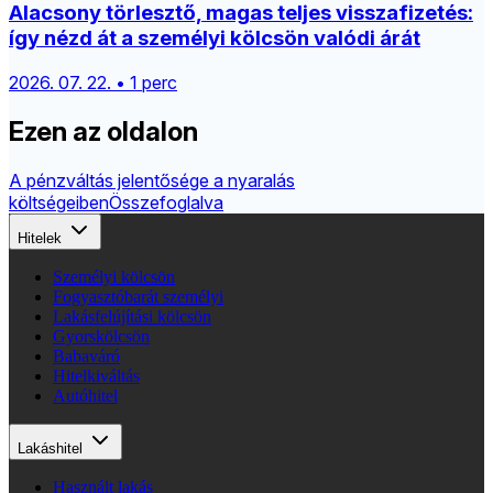
Alacsony törlesztő, magas teljes visszafizetés:
így nézd át a személyi kölcsön valódi árát
2026. 07. 22. • 1 perc
Ezen az oldalon
A pénzváltás jelentősége a nyaralás
költségeiben
Összefoglalva
Hitelek
Személyi kölcsön
Fogyasztóbarát személyi
Lakásfelújítási kölcsön
Gyorskölcsön
Babaváró
Hitelkiváltás
Autóhitel
Lakáshitel
Használt lakás