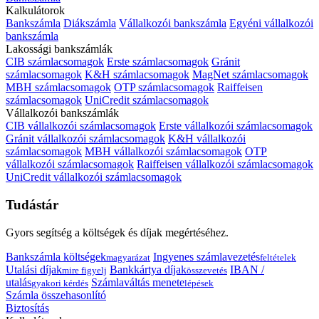
Kalkulátorok
Bankszámla
Diákszámla
Vállalkozói bankszámla
Egyéni vállalkozói
bankszámla
Lakossági bankszámlák
CIB számlacsomagok
Erste számlacsomagok
Gránit
számlacsomagok
K&H számlacsomagok
MagNet számlacsomagok
MBH számlacsomagok
OTP számlacsomagok
Raiffeisen
számlacsomagok
UniCredit számlacsomagok
Vállalkozói bankszámlák
CIB vállalkozói számlacsomagok
Erste vállalkozói számlacsomagok
Gránit vállalkozói számlacsomagok
K&H vállalkozói
számlacsomagok
MBH vállalkozói számlacsomagok
OTP
vállalkozói számlacsomagok
Raiffeisen vállalkozói számlacsomagok
UniCredit vállalkozói számlacsomagok
Tudástár
Gyors segítség a költségek és díjak megértéséhez.
Bankszámla költségek
Ingyenes számlavezetés
magyarázat
feltételek
Utalási díjak
Bankkártya díjak
IBAN /
mire figyelj
összevetés
utalás
Számlaváltás menete
gyakori kérdés
lépések
Számla összehasonlító
Biztosítás