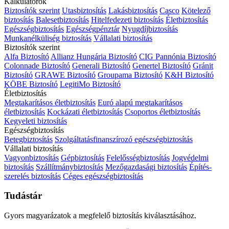
Kalkulátorok
Biztosítók szerint
Utasbiztosítás
Lakásbiztosítás
Casco
Kötelező
biztosítás
Balesetbiztosítás
Hitelfedezeti biztosítás
Életbiztosítás
Egészségbiztosítás
Egészségpénztár
Nyugdíjbiztosítás
Munkanélküliség biztosítás
Vállalati biztosítás
Biztosítók szerint
Alfa Biztosító
Allianz Hungária Biztosító
CIG Pannónia Biztosító
Colonnade Biztosító
Generali Biztosító
Genertel Biztosító
Gránit
Biztosító
GRAWE Biztosító
Groupama Biztosító
K&H Biztosító
KÖBE Biztosító
LegitiMo Biztosító
Életbiztosítás
Megtakarításos életbiztosítás
Euró alapú megtakarításos
életbiztosítás
Kockázati életbiztosítás
Csoportos életbiztosítás
Kegyeleti biztosítás
Egészségbiztosítás
Betegbiztosítás
Szolgáltatásfinanszírozó egészségbiztosítás
Vállalati biztosítás
Vagyonbiztosítás
Gépbiztosítás
Felelősségbiztosítás
Jogvédelmi
biztosítás
Szállítmánybiztosítás
Mezőgazdasági biztosítás
Építés-
szerelés biztosítás
Céges egészségbiztosítás
Tudástár
Gyors magyarázatok a megfelelő biztosítás kiválasztásához.