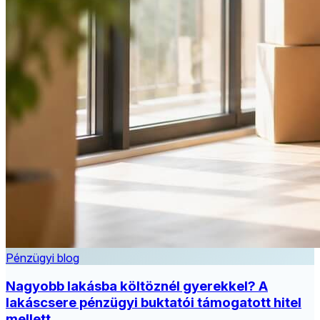
Pénzügyi blog
Nagyobb lakásba költöznél gyerekkel? A
lakáscsere pénzügyi buktatói támogatott hitel
mellett