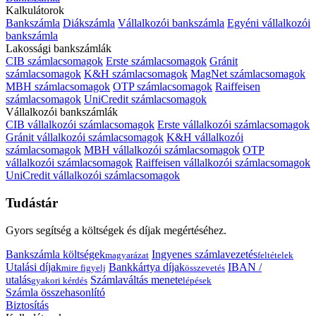
Kalkulátorok
Bankszámla
Diákszámla
Vállalkozói bankszámla
Egyéni vállalkozói
bankszámla
Lakossági bankszámlák
CIB számlacsomagok
Erste számlacsomagok
Gránit
számlacsomagok
K&H számlacsomagok
MagNet számlacsomagok
MBH számlacsomagok
OTP számlacsomagok
Raiffeisen
számlacsomagok
UniCredit számlacsomagok
Vállalkozói bankszámlák
CIB vállalkozói számlacsomagok
Erste vállalkozói számlacsomagok
Gránit vállalkozói számlacsomagok
K&H vállalkozói
számlacsomagok
MBH vállalkozói számlacsomagok
OTP
vállalkozói számlacsomagok
Raiffeisen vállalkozói számlacsomagok
UniCredit vállalkozói számlacsomagok
Tudástár
Gyors segítség a költségek és díjak megértéséhez.
Bankszámla költségek
Ingyenes számlavezetés
magyarázat
feltételek
Utalási díjak
Bankkártya díjak
IBAN /
mire figyelj
összevetés
utalás
Számlaváltás menete
gyakori kérdés
lépések
Számla összehasonlító
Biztosítás