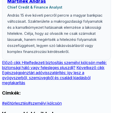
Martinek András
Chief Credit & Finance Analyst
András 15 éve követi percről percre a magyar bankpiac
változásait. Szakterülete a makrogazdasági folyamatok
és a kamatkörnyezet hatásainak elemzése a lakossági
hitelekre. Célja, hogy az olvasók ne csak számokat
lássanak, hanem megértsék a hitelezési folyamatok
összefüggéseit, legyen szó lakásvásárlásról vagy
komplex finanszírozási kérdésekről.
Előző cikk
Hitelfedezeti biztosítás személyi kölcsön mellé:
biztonsági háló vagy felesleges pluszdíj?
Következő cikk
Egészségpénztári adóvisszatérítés: így lesz a
gyógyszerből, szemüvegből és családi kiadásból
megtakarítás
Címkék:
#előtörlesztés
#személyi kölcsön