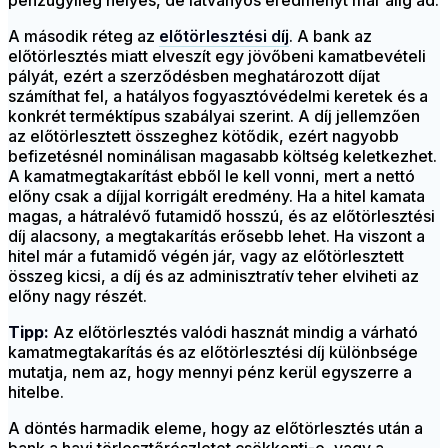
pénzügyileg helyes, de látványos eredményt már alig ad.
A második réteg az
előtörlesztési díj
. A bank az
előtörlesztés miatt elveszít egy jövőbeni kamatbevételi
pályát, ezért a szerződésben meghatározott díjat
számíthat fel, a hatályos fogyasztóvédelmi keretek és a
konkrét terméktípus szabályai szerint. A díj jellemzően
az előtörlesztett összeghez kötődik, ezért nagyobb
befizetésnél nominálisan magasabb költség keletkezhet.
A kamatmegtakarítást ebből le kell vonni, mert a nettó
előny csak a díjjal korrigált eredmény. Ha a hitel kamata
magas, a hátralévő futamidő hosszú, és az előtörlesztési
díj alacsony, a megtakarítás erősebb lehet. Ha viszont a
hitel már a futamidő végén jár, vagy az előtörlesztett
összeg kicsi, a díj és az adminisztratív teher elviheti az
előny nagy részét.
Tipp:
Az előtörlesztés valódi hasznát mindig a várható
kamatmegtakarítás és az előtörlesztési díj különbsége
mutatja, nem az, hogy mennyi pénz kerül egyszerre a
hitelbe.
A döntés harmadik eleme, hogy az előtörlesztés után a