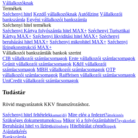
Vállalkozóknak
Termékek
Széchenyi hitel
Kezdő vállalkozóknak
Autólízing
Vállalkozói
bankszámla
Egyéni vállalkozói bankszámla
Széchenyi hitel termékek
Széchenyi Kártya folyószámla hitel MAX+
Széchenyi Turisztikai
Kártya MAX+
Széchenyi likviditási hitel MAX+
Széchenyi
beruházási hitel MAX+
Széchenyi mikrohitel MAX+
Széchenyi
lízingkonstrukció MAX+
Vállalkozói bankszámlák bankok szerint
CIB vállalkozói számlacsomagok
Erste vállalkozói számlacsomagok
Gránit vállalkozói számlacsomagok
K&H vállalkozói
számlacsomagok
MBH vállalkozói számlacsomagok
OTP
vállalkozói számlacsomagok
Raiffeisen vállalkozói számlacsomagok
UniCredit vállalkozói számlacsomagok
Tudástár
Rövid magyarázatok KKV finanszírozáshoz.
Széchenyi hitel feltételek
Mire elég a fedezet?
kamat/díj
áttekintés
Szükséges dokumentumok
Mikor jó a folyószámlahitel?
lista
gyakorlati
Beruházási hitel vs lízing
Hitelbírálat cégnél
különbség
tippek
Ajánlatkérés
Bankszámla