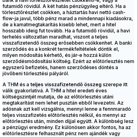
bank a havi törlesztőrészletet csökkenti-e, vagy a
futamidő rövidül. A két hatás pénzügyileg eltérő. Ha a
törlesztőrészlet csökken, a háztartás havi nettó cash-
flow-ja javul, több pénz marad a mindennapi kiadásokra,
de a kamatmegtakarítás kisebb lehet, mert a hitel
hosszabb ideig fut tovább. Ha a futamidő rövidül, a havi
terhelés változatlan maradhat, viszont a teljes
visszafizetendő összeg erősebben csökkenhet. A banki
szerződés és a konkrét termékfeltételek döntik el,
milyen módosítás kérhető, és jár-e hozzá külön
szerződésmódosítási költség. Ezért az előtörlesztés nem
egyszerű befizetés, hanem szerződéses döntés a
jövőbeni törlesztési pályáról.
A THM és a
teljes visszafizetendő összeg
szerepe itt
válik gyakorlativá. A THM a hitel eredeti éves
költségszintjét mutatja, de az előtörlesztés utáni
megtakarítást nem lehet pusztán ebből levezetni. Az
adósnak azt kell vizsgálnia, mennyi lenne a fennmaradó
teljes visszafizetés előtörlesztés nélkül, és mennyi az
előtörlesztés után, minden díjjal együtt. A különbség lesz
a pénzügyi eredmény. Ez különösen akkor fontos, ha az
előtörlesztésre felhasznált pénz nem ajándék vagy