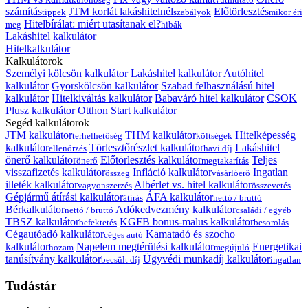
számítás
JTM korlát lakáshitelnél
Előtörlesztés
tippek
szabályok
mikor éri
Hitelbírálat: miért utasítanak el?
meg
hibák
Lakáshitel kalkulátor
Hitelkalkulátor
Kalkulátorok
Személyi kölcsön kalkulátor
Lakáshitel kalkulátor
Autóhitel
kalkulátor
Gyorskölcsön kalkulátor
Szabad felhasználású hitel
kalkulátor
Hitelkiváltás kalkulátor
Babaváró hitel kalkulátor
CSOK
Plusz kalkulátor
Otthon Start kalkulátor
Segéd kalkulátorok
JTM kalkulátor
THM kalkulátor
Hitelképesség
terhelhetőség
költségek
kalkulátor
Törlesztőrészlet kalkulátor
Lakáshitel
ellenőrzés
havi díj
önerő kalkulátor
Előtörlesztés kalkulátor
Teljes
önerő
megtakarítás
visszafizetés kalkulátor
Infláció kalkulátor
Ingatlan
összeg
vásárlóerő
illeték kalkulátor
Albérlet vs. hitel kalkulátor
vagyonszerzés
összevetés
Gépjármű átírási kalkulátor
ÁFA kalkulátor
átírás
nettó / bruttó
Bérkalkulátor
Adókedvezmény kalkulátor
nettó / bruttó
családi / egyéb
TBSZ kalkulátor
KGFB bonus-malus kalkulátor
befektetés
besorolás
Cégautóadó kalkulátor
Kamatadó és szocho
céges autó
kalkulátor
Napelem megtérülési kalkulátor
Energetikai
hozam
megújuló
tanúsítvány kalkulátor
Ügyvédi munkadíj kalkulátor
becsült díj
ingatlan
Tudástár