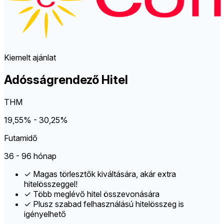
Kiemelt ajánlat
Adósságrendező Hitel
THM
19,55% - 30,25%
Futamidő
36 - 96 hónap
✓
Magas törlesztők kiváltására, akár extra
hitelösszeggel!
✓
Több meglévő hitel összevonására
✓
Plusz szabad felhasználású hitelösszeg is
igényelhető