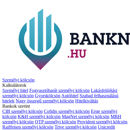
Személyi kölcsön
Kalkulátorok
Személyi hitel
Fogyasztóbarát személyi kölcsön
Lakásfelújítási
személyi kölcsön
Gyorskölcsön
Autóhitel
Szabad felhasználású
hitelek
Nagy összegű személyi kölcsön
Hitelkiváltás
Bankok szerint
CIB személyi kölcsön
Cofidis személyi kölcsön
Erste személyi
kölcsön
K&H személyi kölcsön
MagNet személyi kölcsön
MBH
személyi kölcsön
OTP személyi kölcsön
Provident személyi kölcsön
Raiffeisen személyi kölcsön
Trive személyi kölcsön
Unicredit