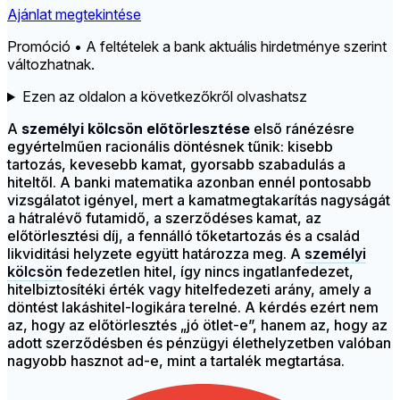
Ajánlat megtekintése
Promóció • A feltételek a bank aktuális hirdetménye szerint
változhatnak.
Ezen az oldalon a következőkről olvashatsz
A
személyi kölcsön előtörlesztése
első ránézésre
egyértelműen racionális döntésnek tűnik: kisebb
tartozás, kevesebb kamat, gyorsabb szabadulás a
hiteltől. A banki matematika azonban ennél pontosabb
vizsgálatot igényel, mert a kamatmegtakarítás nagyságát
a hátralévő futamidő, a szerződéses kamat, az
előtörlesztési díj, a fennálló tőketartozás és a család
likviditási helyzete együtt határozza meg. A
személyi
kölcsön
fedezetlen hitel, így nincs ingatlanfedezet,
hitelbiztosítéki érték vagy hitelfedezeti arány, amely a
döntést lakáshitel-logikára terelné. A kérdés ezért nem
az, hogy az előtörlesztés „jó ötlet-e”, hanem az, hogy az
adott szerződésben és pénzügyi élethelyzetben valóban
nagyobb hasznot ad-e, mint a tartalék megtartása.