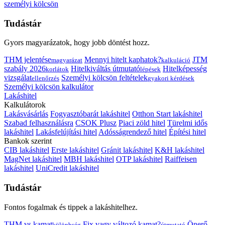
személyi kölcsön
Tudástár
Gyors magyarázatok, hogy jobb döntést hozz.
THM jelentése
Mennyi hitelt kaphatok?
JTM
magyarázat
kalkuláció
szabály 2026
Hitelkiváltás útmutató
Hitelképesség
korlátok
lépések
vizsgálat
Személyi kölcsön feltételek
ellenőrzés
gyakori kérdések
Személyi kölcsön kalkulátor
Lakáshitel
Kalkulátorok
Lakásvásárlás
Fogyasztóbarát lakáshitel
Otthon Start lakáshitel
Szabad felhasználásra
CSOK Plusz
Piaci zöld hitel
Türelmi idős
lakáshitel
Lakásfelújítási hitel
Adósságrendező hitel
Építési hitel
Bankok szerint
CIB lakáshitel
Erste lakáshitel
Gránit lakáshitel
K&H lakáshitel
MagNet lakáshitel
MBH lakáshitel
OTP lakáshitel
Raiffeisen
lakáshitel
UniCredit lakáshitel
Tudástár
Fontos fogalmak és tippek a lakáshitelhez.
THM vs kamat
Fix vagy változó kamat?
Önerő
különbség
útmutató