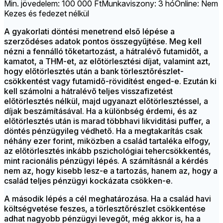
Min. jövedelem: 100 000 Ft
Munkaviszony: 3 hó
Online: Nem
Kezes és fedezet nélkül
A gyakorlati döntési menetrend első lépése a
szerződéses adatok pontos összegyűjtése. Meg kell
nézni a fennálló tőketartozást, a hátralévő futamidőt, a
kamatot, a THM-et, az előtörlesztési díjat, valamint azt,
hogy előtörlesztés után a bank törlesztőrészlet-
csökkentést vagy futamidő-rövidítést enged-e. Ezután ki
kell számolni a hátralévő teljes visszafizetést
előtörlesztés nélkül, majd ugyanazt előtörlesztéssel, a
díjak beszámításával. Ha a különbség érdemi, és az
előtörlesztés után is marad többhavi likviditási puffer, a
döntés pénzügyileg védhető. Ha a megtakarítás csak
néhány ezer forint, miközben a család tartaléka elfogy,
az előtörlesztés inkább pszichológiai tehercsökkentés,
mint racionális pénzügyi lépés. A számításnál a kérdés
nem az, hogy kisebb lesz-e a tartozás, hanem az, hogy a
család teljes pénzügyi kockázata csökken-e.
A második lépés a cél meghatározása. Ha a család havi
költségvetése feszes, a törlesztőrészlet csökkentése
adhat nagyobb pénzügyi levegőt, még akkor is, ha a