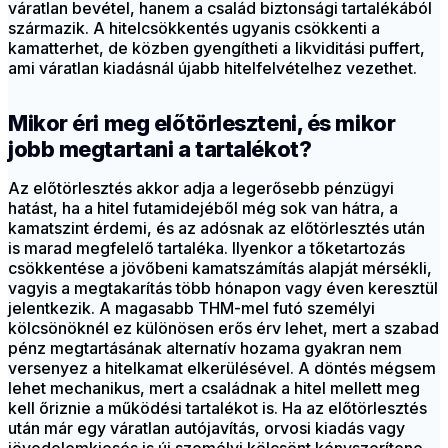
váratlan bevétel, hanem a család biztonsági tartalékából
származik. A hitelcsökkentés ugyanis csökkenti a
kamatterhet, de közben gyengítheti a likviditási puffert,
ami váratlan kiadásnál újabb hitelfelvételhez vezethet.
Mikor éri meg előtörleszteni, és mikor
jobb megtartani a tartalékot?
Az előtörlesztés akkor adja a legerősebb pénzügyi
hatást, ha a hitel futamidejéből még sok van hátra, a
kamatszint érdemi, és az adósnak az előtörlesztés után
is marad megfelelő tartaléka. Ilyenkor a tőketartozás
csökkentése a jövőbeni kamatszámítás alapját mérsékli,
vagyis a megtakarítás több hónapon vagy éven keresztül
jelentkezik. A magasabb THM-mel futó személyi
kölcsönöknél ez különösen erős érv lehet, mert a szabad
pénz megtartásának alternatív hozama gyakran nem
versenyez a hitelkamat elkerülésével. A döntés mégsem
lehet mechanikus, mert a családnak a hitel mellett meg
kell őriznie a működési tartalékot is. Ha az előtörlesztés
után már egy váratlan autójavítás, orvosi kiadás vagy