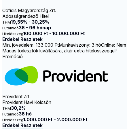
Cofidis Magyarország Zrt.
Adósságrendező Hitel
19,55% - 30,25%
THM
36 - 96 hónap
Futamidő
100.000 Ft - 10.000.000 Ft
Hitelösszeg
Érdekel
Részletek
Min. jövedelem: 133 000 Ft
Munkaviszony: 3 hó
Online: Nem
Magas törlesztők kiváltására, akár extra hitelösszeggel!
Promóció
Provident Zrt.
Provident Havi Kölcsön
30,2%
THM
36 hó
Futamidő
1.000.000 Ft - 2.000.000 Ft
Hitelösszeg
Érdekel
Részletek