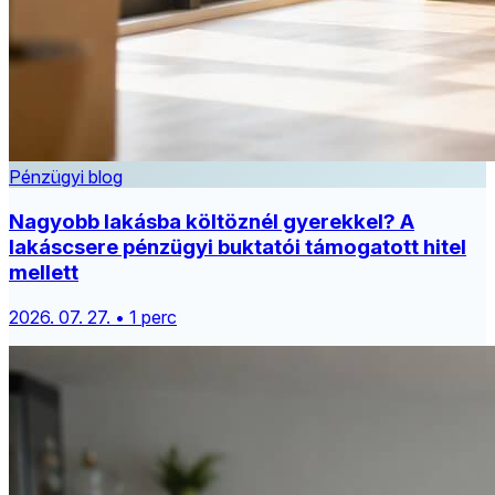
Pénzügyi blog
Nagyobb lakásba költöznél gyerekkel? A
lakáscsere pénzügyi buktatói támogatott hitel
mellett
2026. 07. 27. • 1 perc