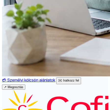
💳
Személyi kölcsön ajánlatok
✉️
Iratkozz fel
↗
Megosztás