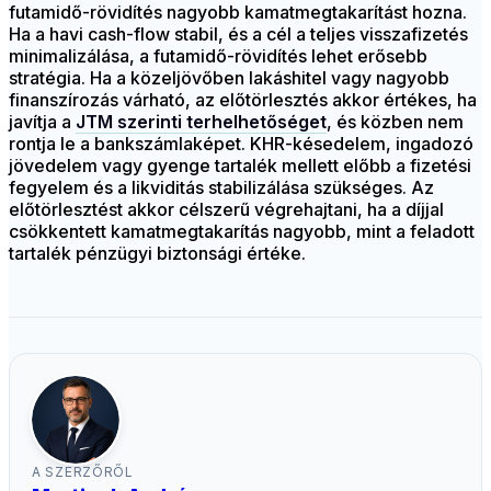
futamidő-rövidítés nagyobb kamatmegtakarítást hozna.
Ha a havi cash-flow stabil, és a cél a teljes visszafizetés
minimalizálása, a futamidő-rövidítés lehet erősebb
stratégia. Ha a közeljövőben lakáshitel vagy nagyobb
finanszírozás várható, az előtörlesztés akkor értékes, ha
javítja a
JTM szerinti terhelhetőséget
, és közben nem
rontja le a bankszámlaképet. KHR-késedelem, ingadozó
jövedelem vagy gyenge tartalék mellett előbb a fizetési
fegyelem és a likviditás stabilizálása szükséges. Az
előtörlesztést akkor célszerű végrehajtani, ha a díjjal
csökkentett kamatmegtakarítás nagyobb, mint a feladott
tartalék pénzügyi biztonsági értéke.
A SZERZŐRŐL