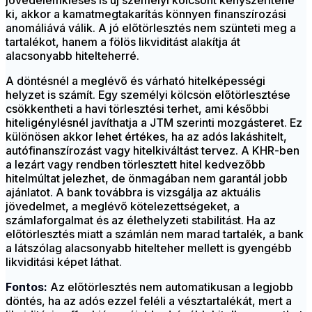
jövedelemkiesés is új személyi kölcsönt kényszerítene
ki, akkor a kamatmegtakarítás könnyen finanszírozási
anomáliává válik. A jó előtörlesztés nem szünteti meg a
tartalékot, hanem a fölös likviditást alakítja át
alacsonyabb hitelteherré.
A döntésnél a meglévő és várható hitelképességi
helyzet is számít. Egy személyi kölcsön előtörlesztése
csökkentheti a havi törlesztési terhet, ami későbbi
hiteligénylésnél javíthatja a JTM szerinti mozgásteret. Ez
különösen akkor lehet értékes, ha az adós lakáshitelt,
autófinanszírozást vagy hitelkiváltást tervez. A KHR-ben
a lezárt vagy rendben törlesztett hitel kedvezőbb
hitelmúltat jelezhet, de önmagában nem garantál jobb
ajánlatot. A bank továbbra is vizsgálja az aktuális
jövedelmet, a meglévő kötelezettségeket, a
számlaforgalmat és az élethelyzeti stabilitást. Ha az
előtörlesztés miatt a számlán nem marad tartalék, a bank
a látszólag alacsonyabb hitelteher mellett is gyengébb
likviditási képet láthat.
Fontos:
Az előtörlesztés nem automatikusan a legjobb
döntés, ha az adós ezzel feléli a vésztartalékát, mert a