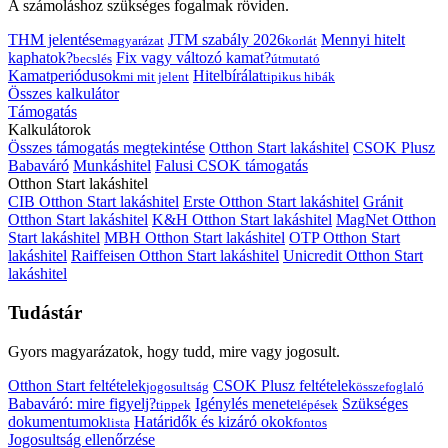
A számoláshoz szükséges fogalmak röviden.
THM jelentése
JTM szabály 2026
Mennyi hitelt
magyarázat
korlát
kaphatok?
Fix vagy változó kamat?
becslés
útmutató
Kamatperiódusok
Hitelbírálat
mi mit jelent
tipikus hibák
Összes kalkulátor
Támogatás
Kalkulátorok
Összes támogatás megtekintése
Otthon Start lakáshitel
CSOK Plusz
Babaváró
Munkáshitel
Falusi CSOK támogatás
Otthon Start lakáshitel
CIB Otthon Start lakáshitel
Erste Otthon Start lakáshitel
Gránit
Otthon Start lakáshitel
K&H Otthon Start lakáshitel
MagNet Otthon
Start lakáshitel
MBH Otthon Start lakáshitel
OTP Otthon Start
lakáshitel
Raiffeisen Otthon Start lakáshitel
Unicredit Otthon Start
lakáshitel
Tudástár
Gyors magyarázatok, hogy tudd, mire vagy jogosult.
Otthon Start feltételek
CSOK Plusz feltételek
jogosultság
összefoglaló
Babaváró: mire figyelj?
Igénylés menete
Szükséges
tippek
lépések
dokumentumok
Határidők és kizáró okok
lista
fontos
Jogosultság ellenőrzése