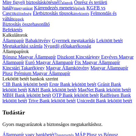
Mire figyelj biztosításkötésnél?
Önrész és területi
alapok
hatály
Kárrendezés menete
KGFB vs
magyarázat
lépések
Casco
Életbiztosítás típusok
Felmondás és
különbség
áttekintés
váltás
tippek
Biztosítás összehasonlító
Befektetés
Kalkulátorok
Állampapír
Babakötvény
Gyermek megtakarítás
Lekötött betét
Megtakarítási számla
Nyugdíj előtakarékosság
Állampapírok
Bónusz Magyar Állampapír
Diszkont Kincstárjegy
Egyéves Magyar
Állampapír
Euró Magyar Állampapír
Fix Magyar Állampapír
Kincstári Takarékjegy
Magyar Államkötvény
Magyar Állampapír
Plusz
Prémium Magyar Állampapír
Lekötött betét bankok szerint
CIB Bank lekötött betét
Erste Bank lekötött betét
Gránit Bank
lekötött betét
K&H Bank lekötött betét
MagNet Bank lekötött betét
MBH Bank lekötött betét
OTP Bank lekötött betét
Raiffeisen Bank
lekötött betét
Trive Bank lekötött betét
Unicredit Bank lekötött betét
Tudástár
Gyors magyarázatok a biztonságos megtakarításhoz.
Állampapír vagy bankbetét?
MÁP Plusz vs Bónusz
összevetés