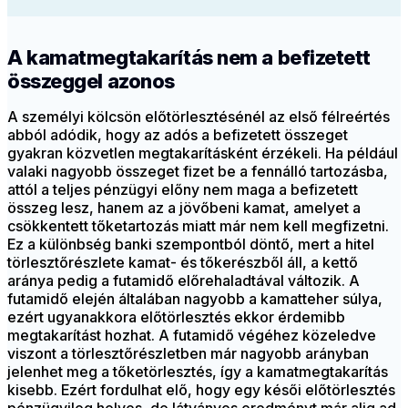
A kamatmegtakarítás nem a befizetett
összeggel azonos
A személyi kölcsön előtörlesztésénél az első félreértés
abból adódik, hogy az adós a befizetett összeget
gyakran közvetlen megtakarításként érzékeli. Ha például
valaki nagyobb összeget fizet be a fennálló tartozásba,
attól a teljes pénzügyi előny nem maga a befizetett
összeg lesz, hanem az a jövőbeni kamat, amelyet a
csökkentett tőketartozás miatt már nem kell megfizetni.
Ez a különbség banki szempontból döntő, mert a hitel
törlesztőrészlete kamat- és tőkerészből áll, a kettő
aránya pedig a futamidő előrehaladtával változik. A
futamidő elején általában nagyobb a kamatteher súlya,
ezért ugyanakkora előtörlesztés ekkor érdemibb
megtakarítást hozhat. A futamidő végéhez közeledve
viszont a törlesztőrészletben már nagyobb arányban
jelenhet meg a tőketörlesztés, így a kamatmegtakarítás
kisebb. Ezért fordulhat elő, hogy egy késői előtörlesztés