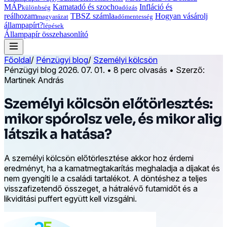
MÁP
Kamatadó és szocho
Infláció és
különbség
adózás
reálhozam
TBSZ számla
Hogyan vásárolj
magyarázat
adómentesség
állampapírt?
lépések
Állampapír összehasonlító
Főoldal
/
Pénzügyi blog
/
Személyi kölcsön
Pénzügyi blog
2026. 07. 01.
•
8 perc olvasás
•
Szerző:
Martinek András
Személyi kölcsön előtörlesztés:
mikor spórolsz vele, és mikor alig
látszik a hatása?
A személyi kölcsön előtörlesztése akkor hoz érdemi
eredményt, ha a kamatmegtakarítás meghaladja a díjakat és
nem gyengíti le a családi tartalékot. A döntéshez a teljes
visszafizetendő összeget, a hátralévő futamidőt és a
likviditási puffert együtt kell vizsgálni.