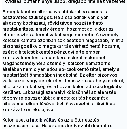
likviditási puffer hiánya újabb, drágább hitelhez vezethet.
A megtakarítási alternatíva oldaláról is racionális
összevetés szükséges. Ha a családnak van olyan
alacsony kockázatú, rövid távon hozzáférhető
megtakarítása, amely érdemi hozamot ad, akkor az
előtörlesztés alternatívaköltsége mérhető. A személyi
kölcsön kamata azonban sok esetben magasabb, mint a
biztonságos likvid megtakarítás várható nettó hozama,
ezért a hitelcsökkentés pénzügyi értelemben
kockázatmentes kamatelkerülésként működhet.
Magánszemélynél a személyi kölcsön kamatterhe
általában nem olyan adóalap-csökkentő tétel, amely a
megtartását önmagában indokolná. Ez eltér bizonyos
vállalkozói vagy befektetési finanszírozási helyzetektől,
ahol a kamatköltség és a hozam külön adózási logikába
kerülhet. Lakossági személyi kölcsönnél az elemzés
többnyire egyszerűbb: a megtakarítás hozamát a
hitelkamat elkerülésével kell összevetni, a likviditási
kockázat korrekciójával.
Külön eset a
hitelkiváltás
és az előtörlesztés
összehasonlítása. Ha az adós kedvezőbb kamatú új