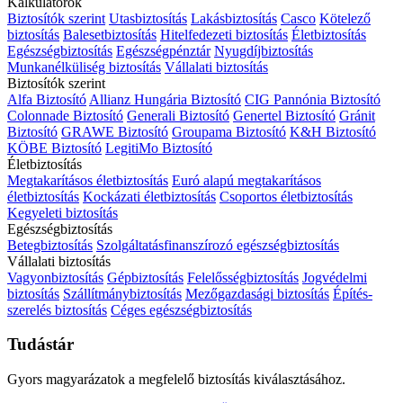
Kalkulátorok
Biztosítók szerint
Utasbiztosítás
Lakásbiztosítás
Casco
Kötelező
biztosítás
Balesetbiztosítás
Hitelfedezeti biztosítás
Életbiztosítás
Egészségbiztosítás
Egészségpénztár
Nyugdíjbiztosítás
Munkanélküliség biztosítás
Vállalati biztosítás
Biztosítók szerint
Alfa Biztosító
Allianz Hungária Biztosító
CIG Pannónia Biztosító
Colonnade Biztosító
Generali Biztosító
Genertel Biztosító
Gránit
Biztosító
GRAWE Biztosító
Groupama Biztosító
K&H Biztosító
KÖBE Biztosító
LegitiMo Biztosító
Életbiztosítás
Megtakarításos életbiztosítás
Euró alapú megtakarításos
életbiztosítás
Kockázati életbiztosítás
Csoportos életbiztosítás
Kegyeleti biztosítás
Egészségbiztosítás
Betegbiztosítás
Szolgáltatásfinanszírozó egészségbiztosítás
Vállalati biztosítás
Vagyonbiztosítás
Gépbiztosítás
Felelősségbiztosítás
Jogvédelmi
biztosítás
Szállítmánybiztosítás
Mezőgazdasági biztosítás
Építés-
szerelés biztosítás
Céges egészségbiztosítás
Tudástár
Gyors magyarázatok a megfelelő biztosítás kiválasztásához.