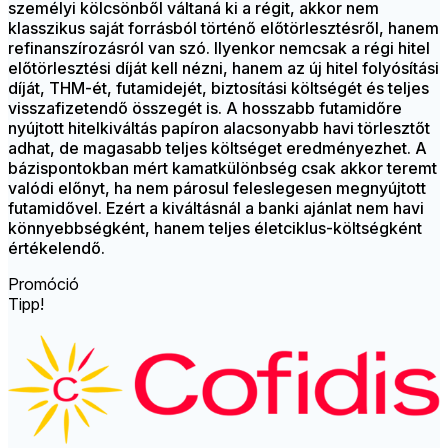
személyi kölcsönből váltaná ki a régit, akkor nem
klasszikus saját forrásból történő előtörlesztésről, hanem
refinanszírozásról van szó. Ilyenkor nemcsak a régi hitel
előtörlesztési díját kell nézni, hanem az új hitel folyósítási
díját, THM-ét, futamidejét, biztosítási költségét és teljes
visszafizetendő összegét is. A hosszabb futamidőre
nyújtott hitelkiváltás papíron alacsonyabb havi törlesztőt
adhat, de magasabb teljes költséget eredményezhet. A
bázispontokban mért kamatkülönbség csak akkor teremt
valódi előnyt, ha nem párosul feleslegesen megnyújtott
futamidővel. Ezért a kiváltásnál a banki ajánlat nem havi
könnyebbségként, hanem teljes életciklus-költségként
értékelendő.
Promóció
Tipp!