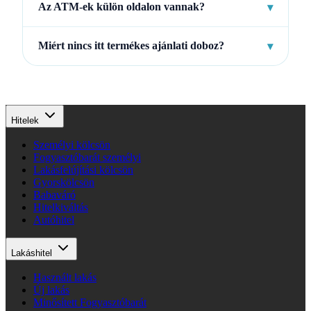
Az ATM-ek külön oldalon vannak?
▾
Miért nincs itt termékes ajánlati doboz?
▾
Hitelek
Személyi kölcsön
Fogyasztóbarát személyi
Lakásfelújítási kölcsön
Gyorskölcsön
Babaváró
Hitelkiváltás
Autóhitel
Lakáshitel
Használt lakás
Új lakás
Minősített Fogyasztóbarát