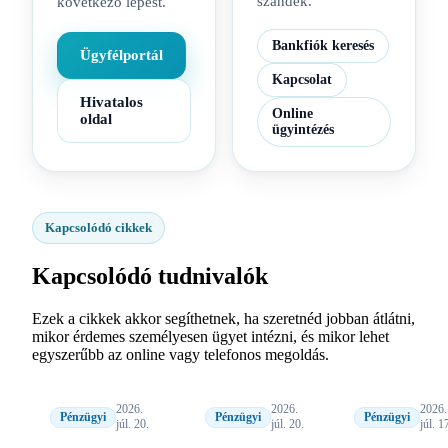
szándék.
következő lépést.
Bankfiók keresés
Ügyfélportál
Kapcsolat
Hivatalos
Online
oldal
ügyintézés
Kapcsolódó cikkek
Kapcsolódó tudnivalók
Ezek a cikkek akkor segíthetnek, ha szeretnéd jobban átlátni,
mikor érdemes személyesen ügyet intézni, és mikor lehet
egyszerűbb az online vagy telefonos megoldás.
2026.
2026.
2026.
Pénzügyi
Pénzügyi
Pénzügyi
júl. 20.
júl. 20.
júl. 1