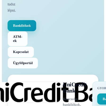
tudsz
lépni.
Bankfiókok
ATM-
ek
Kapcsolat
Ügyfélportál
UniCredit
GYOR
Bank
Kapcsolat,
B
bankfiókok,