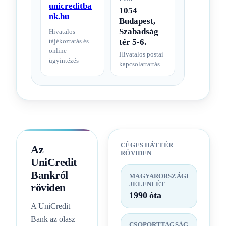
unicreditba
1054
nk.hu
Budapest,
Szabadság
Hivatalos
tér 5-6.
tájékoztatás és
online
Hivatalos postai
ügyintézés
kapcsolattartás
CÉGES HÁTTÉR
Az
RÖVIDEN
UniCredit
Bankról
MAGYARORSZÁGI
JELENLÉT
röviden
1990 óta
A UniCredit
Bank az olasz
CSOPORTTAGSÁG