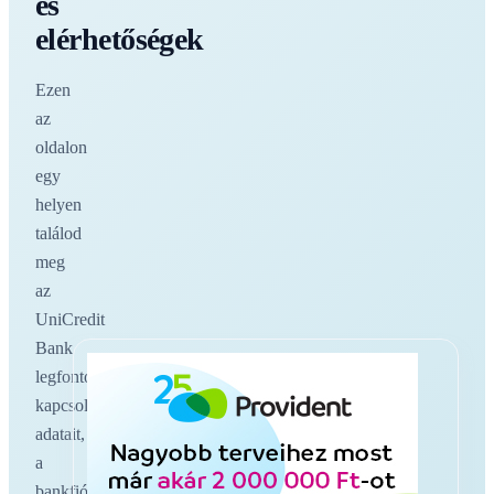
és
elérhetőségek
Ezen
az
oldalon
egy
helyen
találod
meg
az
UniCredit
Bank
legfontosabb
kapcsolati
adatait,
a
bankfiókokat