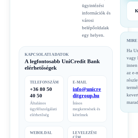
ügyintézési
K
információk és
városi
belépőoldalak
egy helyen.
MIRE
Ha Un
KAPCSOLATI ADATOK
vagy h
A legfontosabb UniCredit Bank
innen
elérhetőségek
az e-m
részle
TELEFONSZÁM
E-MAIL
termé
+36 80 50
info@unicre
kevert
40 50
ditgroup.hu
marad
Általános
Írásos
ügyfélszolgálati
megkeresések és
elérhetőség
kérelmek
WEBOLDAL
LEVELEZÉSI
CÍM