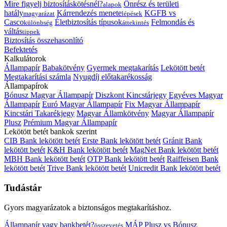
Mire figyelj biztosításkötésnél?
Önrész és területi
alapok
hatály
Kárrendezés menete
KGFB vs
magyarázat
lépések
Casco
Életbiztosítás típusok
Felmondás és
különbség
áttekintés
váltás
tippek
Biztosítás összehasonlító
Befektetés
Kalkulátorok
Állampapír
Babakötvény
Gyermek megtakarítás
Lekötött betét
Megtakarítási számla
Nyugdíj előtakarékosság
Állampapírok
Bónusz Magyar Állampapír
Diszkont Kincstárjegy
Egyéves Magyar
Állampapír
Euró Magyar Állampapír
Fix Magyar Állampapír
Kincstári Takarékjegy
Magyar Államkötvény
Magyar Állampapír
Plusz
Prémium Magyar Állampapír
Lekötött betét bankok szerint
CIB Bank lekötött betét
Erste Bank lekötött betét
Gránit Bank
lekötött betét
K&H Bank lekötött betét
MagNet Bank lekötött betét
MBH Bank lekötött betét
OTP Bank lekötött betét
Raiffeisen Bank
lekötött betét
Trive Bank lekötött betét
Unicredit Bank lekötött betét
Tudástár
Gyors magyarázatok a biztonságos megtakarításhoz.
Állampapír vagy bankbetét?
MÁP Plusz vs Bónusz
összevetés