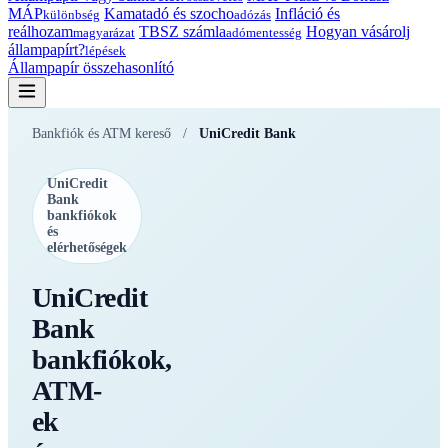
MÁP
Kamatadó és szocho
Infláció és
különbség
adózás
reálhozam
TBSZ számla
Hogyan vásárolj
magyarázat
adómentesség
állampapírt?
lépések
Állampapír összehasonlító
Bankfiók és ATM kereső
/
UniCredit Bank
UniCredit
Bank
bankfiókok
és
elérhetőségek
UniCredit
Bank
bankfiókok,
ATM-
ek