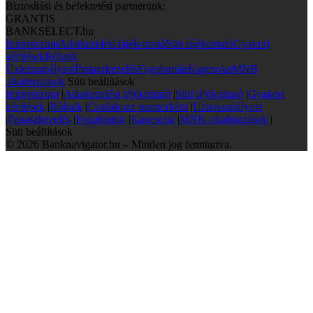
Biztosítási és befektetési partnerünk:
GRANTIS
BANKSELECT.hu
Impresszum
Adatkezelési tájékoztató
Süti tájékoztató
Gyakori
kérdések
Rólunk
Üzletszabályzat
Panaszkezelés
Fogalomtár
Kapcsolat
MNB
alkalmazások
Süti beállítások
Impresszum
|
Adatkezelési tájékoztató
|
Süti tájékoztató
|
Gyakori
kérdések
|
Rólunk
|
Csatlakozz partnerként
|
Üzletszabályzat
|
Panaszkezelés
|
Fogalomtár
|
Kapcsolat
|
MNB alkalmazások
|
Süti beállítások
© 2026 Banknavigator.hu – Minden jog fenntartva.