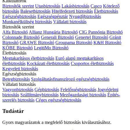
Kalkulátorok
Biztosítók szerint
Utasbiztosítás
Lakásbiztosítás
Casco
Kötelező
biztosítás
Balesetbiztosítás
Hitelfedezeti biztosítás
Életbiztosítás
Egészségbiztosítás
Egészségpénztár
Nyugdíjbiztosítás
Munkanélküliség biztosítás
Vállalati biztosítás
Biztosítók szerint
Alfa Biztosító
Allianz Hungária Biztosító
CIG Pannónia Biztosító
Colonnade Biztosító
Generali Biztosító
Genertel Biztosító
Gránit
Biztosító
GRAWE Biztosító
Groupama Biztosító
K&H Biztosító
KÖBE Biztosító
LegitiMo Biztosító
Életbiztosítás
Megtakarításos életbiztosítás
Euró alapú megtakarításos
életbiztosítás
Kockázati életbiztosítás
Csoportos életbiztosítás
Kegyeleti biztosítás
Egészségbiztosítás
Betegbiztosítás
Szolgáltatásfinanszírozó egészségbiztosítás
Vállalati biztosítás
Vagyonbiztosítás
Gépbiztosítás
Felelősségbiztosítás
Jogvédelmi
biztosítás
Szállítmánybiztosítás
Mezőgazdasági biztosítás
Építés-
szerelés biztosítás
Céges egészségbiztosítás
Tudástár
Gyors magyarázatok a megfelelő biztosítás kiválasztásához.