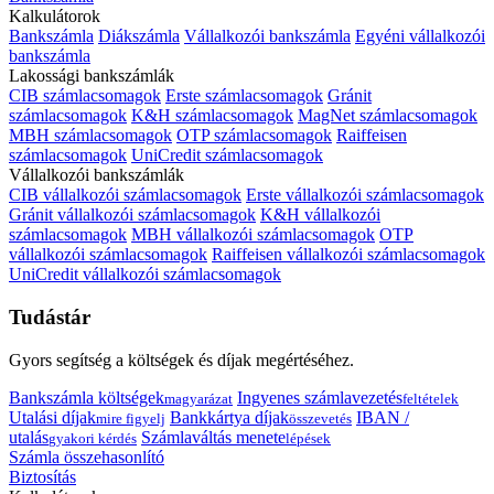
Kalkulátorok
Bankszámla
Diákszámla
Vállalkozói bankszámla
Egyéni vállalkozói
bankszámla
Lakossági bankszámlák
CIB számlacsomagok
Erste számlacsomagok
Gránit
számlacsomagok
K&H számlacsomagok
MagNet számlacsomagok
MBH számlacsomagok
OTP számlacsomagok
Raiffeisen
számlacsomagok
UniCredit számlacsomagok
Vállalkozói bankszámlák
CIB vállalkozói számlacsomagok
Erste vállalkozói számlacsomagok
Gránit vállalkozói számlacsomagok
K&H vállalkozói
számlacsomagok
MBH vállalkozói számlacsomagok
OTP
vállalkozói számlacsomagok
Raiffeisen vállalkozói számlacsomagok
UniCredit vállalkozói számlacsomagok
Tudástár
Gyors segítség a költségek és díjak megértéséhez.
Bankszámla költségek
Ingyenes számlavezetés
magyarázat
feltételek
Utalási díjak
Bankkártya díjak
IBAN /
mire figyelj
összevetés
utalás
Számlaváltás menete
gyakori kérdés
lépések
Számla összehasonlító
Biztosítás