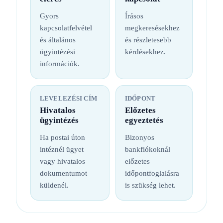
Gyors
Írásos
kapcsolatfelvétel
megkeresésekhez
és általános
és részletesebb
ügyintézési
kérdésekhez.
információk.
LEVELEZÉSI CÍM
IDŐPONT
Hivatalos
Előzetes
ügyintézés
egyeztetés
Ha postai úton
Bizonyos
intéznél ügyet
bankfiókoknál
vagy hivatalos
előzetes
dokumentumot
időpontfoglalásra
küldenél.
is szükség lehet.