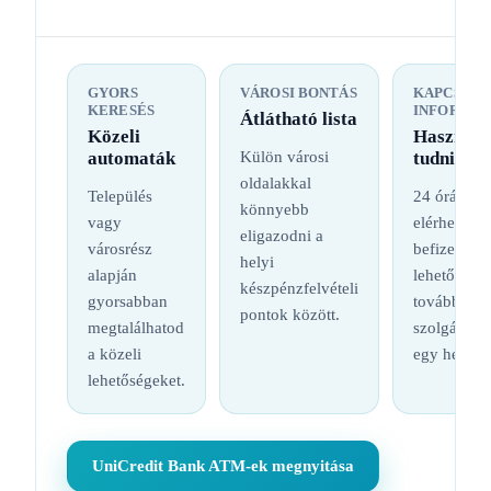
GYORS
VÁROSI BONTÁS
KAPCSOL
KERESÉS
INFORMÁC
Átlátható lista
Közeli
Hasznos
automaták
Külön városi
tudnival
oldalakkal
Település
24 órás
könnyebb
vagy
elérhetőség
eligazodni a
városrész
befizetési
helyi
alapján
lehetőség é
készpénzfelvételi
gyorsabban
további
pontok között.
megtalálhatod
szolgáltatá
a közeli
egy helyen
lehetőségeket.
UniCredit Bank ATM-ek megnyitása