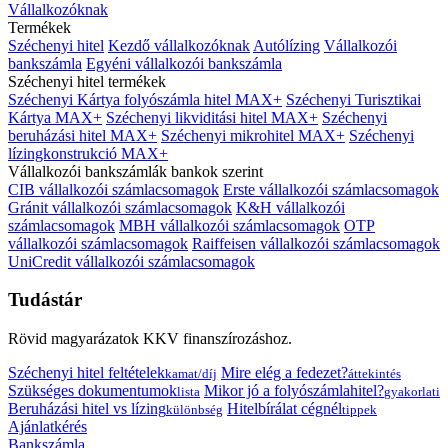
Vállalkozóknak
Termékek
Széchenyi hitel
Kezdő vállalkozóknak
Autólízing
Vállalkozói
bankszámla
Egyéni vállalkozói bankszámla
Széchenyi hitel termékek
Széchenyi Kártya folyószámla hitel MAX+
Széchenyi Turisztikai
Kártya MAX+
Széchenyi likviditási hitel MAX+
Széchenyi
beruházási hitel MAX+
Széchenyi mikrohitel MAX+
Széchenyi
lízingkonstrukció MAX+
Vállalkozói bankszámlák bankok szerint
CIB vállalkozói számlacsomagok
Erste vállalkozói számlacsomagok
Gránit vállalkozói számlacsomagok
K&H vállalkozói
számlacsomagok
MBH vállalkozói számlacsomagok
OTP
vállalkozói számlacsomagok
Raiffeisen vállalkozói számlacsomagok
UniCredit vállalkozói számlacsomagok
Tudástár
Rövid magyarázatok KKV finanszírozáshoz.
Széchenyi hitel feltételek
Mire elég a fedezet?
kamat/díj
áttekintés
Szükséges dokumentumok
Mikor jó a folyószámlahitel?
lista
gyakorlati
Beruházási hitel vs lízing
Hitelbírálat cégnél
különbség
tippek
Ajánlatkérés
Bankszámla