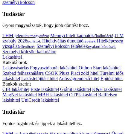
személyi kölcsön
Tudástár
Gyors magyarázatok, hogy jobb döntést hozz.
THM jelentése
Mennyi hitelt kaphatok?
JTM
magyarázat
kalkuláció
szabály 2026
Hitelkiváltás útmutató
Hitelképesség
korlátok
lépések
vizsgálat
Személyi kölcsön feltételek
ellenőrzés
gyakori kérdések
Személyi kölcsön kalkulátor
Lakáshitel
Kalkulátorok
Lakásvásárlás
Fogyasztóbarát lakáshitel
Otthon Start lakáshitel
Szabad felhasználásra
CSOK Plusz
Piaci zöld hitel
Türelmi idős
lakáshitel
Lakásfelújítási hitel
Adósságrendező hitel
Építési hitel
Bankok szerint
CIB lakáshitel
Erste lakáshitel
Gránit lakáshitel
K&H lakáshitel
MagNet lakáshitel
MBH lakáshitel
OTP lakáshitel
Raiffeisen
lakáshitel
UniCredit lakáshitel
Tudástár
Fontos fogalmak és tippek a lakáshitelhez.
THM vs kamat
Fix vagy változó kamat?
Önerő
különbség
útmutató