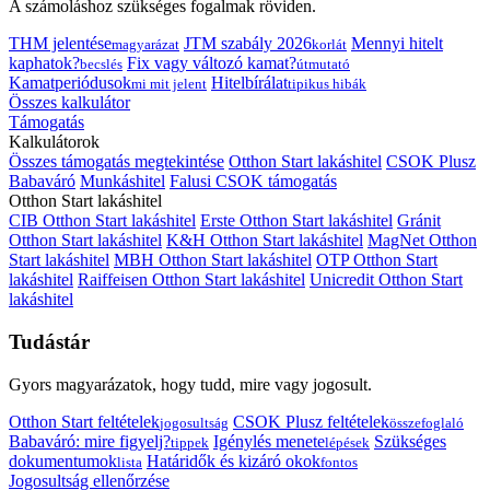
A számoláshoz szükséges fogalmak röviden.
THM jelentése
JTM szabály 2026
Mennyi hitelt
magyarázat
korlát
kaphatok?
Fix vagy változó kamat?
becslés
útmutató
Kamatperiódusok
Hitelbírálat
mi mit jelent
tipikus hibák
Összes kalkulátor
Támogatás
Kalkulátorok
Összes támogatás megtekintése
Otthon Start lakáshitel
CSOK Plusz
Babaváró
Munkáshitel
Falusi CSOK támogatás
Otthon Start lakáshitel
CIB Otthon Start lakáshitel
Erste Otthon Start lakáshitel
Gránit
Otthon Start lakáshitel
K&H Otthon Start lakáshitel
MagNet Otthon
Start lakáshitel
MBH Otthon Start lakáshitel
OTP Otthon Start
lakáshitel
Raiffeisen Otthon Start lakáshitel
Unicredit Otthon Start
lakáshitel
Tudástár
Gyors magyarázatok, hogy tudd, mire vagy jogosult.
Otthon Start feltételek
CSOK Plusz feltételek
jogosultság
összefoglaló
Babaváró: mire figyelj?
Igénylés menete
Szükséges
tippek
lépések
dokumentumok
Határidők és kizáró okok
lista
fontos
Jogosultság ellenőrzése