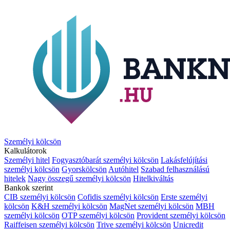
Személyi kölcsön
Kalkulátorok
Személyi hitel
Fogyasztóbarát személyi kölcsön
Lakásfelújítási
személyi kölcsön
Gyorskölcsön
Autóhitel
Szabad felhasználású
hitelek
Nagy összegű személyi kölcsön
Hitelkiváltás
Bankok szerint
CIB személyi kölcsön
Cofidis személyi kölcsön
Erste személyi
kölcsön
K&H személyi kölcsön
MagNet személyi kölcsön
MBH
személyi kölcsön
OTP személyi kölcsön
Provident személyi kölcsön
Raiffeisen személyi kölcsön
Trive személyi kölcsön
Unicredit