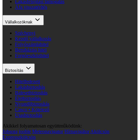
Lakásfelújítási támogatás
Áfa visszatérítés
Vállalkozóknak
Széchenyi
Kezdő vállalkozás
Folyószámlahitel
Beruházási hitel
Forgóeszközhitel
Biztosítás
Hitelfedezeti
Lakásbiztosítás
Balesetbiztosítás
Életbiztosítás
Nyugdíjbiztosítás
Casco • Kötelező
Utasbiztosítás
Akikkel folyamatosan együttműködünk:
Jobsora
jooble
Meteonavigator
Hírnavigátor
Akölcsön
Expresszkölcsön