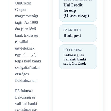
UniCredit
UniCredit
Csoport
Group
(Olaszország)
magyarországi
tagja. Az 1990
óta jelen lévő
SZÉKHELY
Budapest
bank lakossági
és vállalati
ügyfeleknek
FŐ FÓKUSZ
egyaránt nyújt
Lakossági és
vállalati banki
teljes körű banki
szolgáltatások
szolgáltatásokat
országos
fiókhálózaton.
Fő fókusz:
Lakossági és
vállalati banki
szolgáltatások