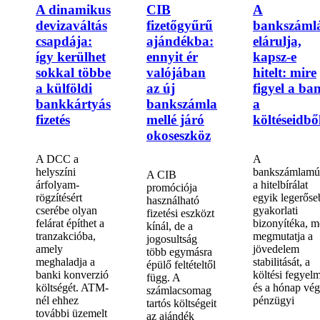
A dinamikus
CIB
A
devizaváltás
fizetőgyűrű
bankszáml
csapdája:
ajándékba:
elárulja,
így kerülhet
ennyit ér
kapsz-e
sokkal többe
valójában
hitelt: mire
a külföldi
az új
figyel a ba
bankkártyás
bankszámla
a
fizetés
mellé járó
költéseidbő
okoseszköz
A DCC a
A
helyszíni
bankszámlamú
A CIB
árfolyam-
a hitelbírálat
promóciója
rögzítésért
egyik legerőse
használható
cserébe olyan
gyakorlati
fizetési eszközt
felárat építhet a
bizonyítéka, m
kínál, de a
tranzakcióba,
megmutatja a
jogosultság
amely
jövedelem
több egymásra
meghaladja a
stabilitását, a
épülő feltételtől
banki konverzió
költési fegyel
függ. A
költségét. ATM-
és a hónap vég
számlacsomag
nél ehhez
pénzügyi
tartós költségeit
további üzemelt
az ajándék