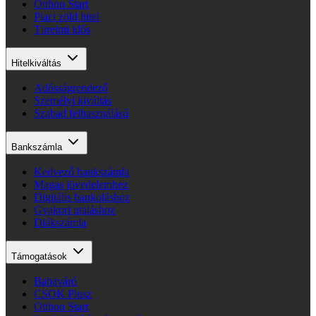
Otthon Start
Piaci zöld hitel
Türelmi idős
Hitelkiváltás
Adósságrendező
Személyi kiváltás
Szabad felhasználású
Bankszámla
Kedvező bankszámla
Magas jövedelemhez
Digitális bankoláshoz
Gyakori utaláshoz
Diákszámla
Támogatások
Babaváró
CSOK Plusz
Otthon Start