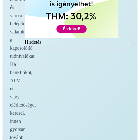
és
városi
belépőoldalakat,
valamint
a
Hirdetés
kapcsolódó
tudnivalókat.
Ha
bankfiókot,
ATM-
et
vagy
elérhetőséget
keresel,
innen
gyorsan
tovább