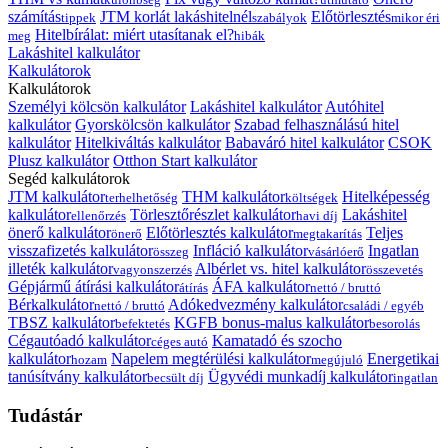
számítás
JTM korlát lakáshitelnél
Előtörlesztés
tippek
szabályok
mikor éri
Hitelbírálat: miért utasítanak el?
meg
hibák
Lakáshitel kalkulátor
Kalkulátorok
Kalkulátorok
Személyi kölcsön kalkulátor
Lakáshitel kalkulátor
Autóhitel
kalkulátor
Gyorskölcsön kalkulátor
Szabad felhasználású hitel
kalkulátor
Hitelkiváltás kalkulátor
Babaváró hitel kalkulátor
CSOK
Plusz kalkulátor
Otthon Start kalkulátor
Segéd kalkulátorok
JTM kalkulátor
THM kalkulátor
Hitelképesség
terhelhetőség
költségek
kalkulátor
Törlesztőrészlet kalkulátor
Lakáshitel
ellenőrzés
havi díj
önerő kalkulátor
Előtörlesztés kalkulátor
Teljes
önerő
megtakarítás
visszafizetés kalkulátor
Infláció kalkulátor
Ingatlan
összeg
vásárlóerő
illeték kalkulátor
Albérlet vs. hitel kalkulátor
vagyonszerzés
összevetés
Gépjármű átírási kalkulátor
ÁFA kalkulátor
átírás
nettó / bruttó
Bérkalkulátor
Adókedvezmény kalkulátor
nettó / bruttó
családi / egyéb
TBSZ kalkulátor
KGFB bonus-malus kalkulátor
befektetés
besorolás
Cégautóadó kalkulátor
Kamatadó és szocho
céges autó
kalkulátor
Napelem megtérülési kalkulátor
Energetikai
hozam
megújuló
tanúsítvány kalkulátor
Ügyvédi munkadíj kalkulátor
becsült díj
ingatlan
Tudástár