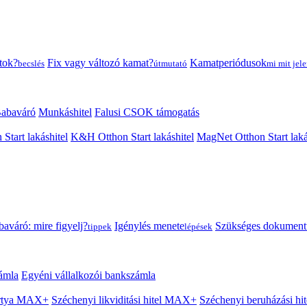
tok?
Fix vagy változó kamat?
Kamatperiódusok
becslés
útmutató
mi mit jele
abaváró
Munkáshitel
Falusi CSOK támogatás
 Start lakáshitel
K&H Otthon Start lakáshitel
MagNet Otthon Start laká
aváró: mire figyelj?
Igénylés menete
Szükséges dokumen
tippek
lépések
ámla
Egyéni vállalkozói bankszámla
Kártya MAX+
Széchenyi likviditási hitel MAX+
Széchenyi beruházási h