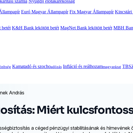
arítási számla
Nyugdíj előtakarékosság
Állampapír
Euró Magyar Állampapír
Fix Magyar Állampapír
Kincstári
 betét
K&H Bank lekötött betét
MagNet Bank lekötött betét
MBH Bank 
Kamatadó és szocho
Infláció és reálhozam
TBSZ
önbség
adózás
magyarázat
inek András
ztosítás: Miért kulcsfonto
lősségbiztosítás a céged pénzügyi stabilitásának és hírnevének