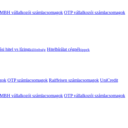
MBH vállalkozói számlacsomagok
OTP vállalkozói számlacsomagok
i hitel vs lízing
Hitelbírálat cégnél
különbség
tippek
gok
OTP számlacsomagok
Raiffeisen számlacsomagok
UniCredit
MBH vállalkozói számlacsomagok
OTP vállalkozói számlacsomagok