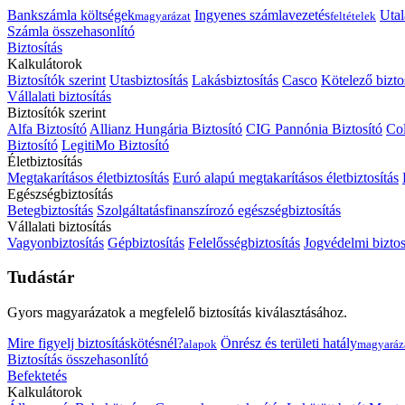
Bankszámla költségek
Ingyenes számlavezetés
Utal
magyarázat
feltételek
Számla összehasonlító
Biztosítás
Kalkulátorok
Biztosítók szerint
Utasbiztosítás
Lakásbiztosítás
Casco
Kötelező bizto
Vállalati biztosítás
Biztosítók szerint
Alfa Biztosító
Allianz Hungária Biztosító
CIG Pannónia Biztosító
Col
Biztosító
LegitiMo Biztosító
Életbiztosítás
Megtakarításos életbiztosítás
Euró alapú megtakarításos életbiztosítás
Egészségbiztosítás
Betegbiztosítás
Szolgáltatásfinanszírozó egészségbiztosítás
Vállalati biztosítás
Vagyonbiztosítás
Gépbiztosítás
Felelősségbiztosítás
Jogvédelmi biztos
Tudástár
Gyors magyarázatok a megfelelő biztosítás kiválasztásához.
Mire figyelj biztosításkötésnél?
Önrész és területi hatály
alapok
magyaráz
Biztosítás összehasonlító
Befektetés
Kalkulátorok