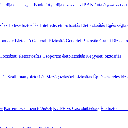
ási díjak
Bankkártya díjak
IBAN / utalás
mire figyelj
összevetés
gyakori kérd
sítás
Balesetbiztosítás
Hitelfedezeti biztosítás
Életbiztosítás
Egészségbiz
onnade Biztosító
Generali Biztosító
Genertel Biztosító
Gránit Biztosító
Kockázati életbiztosítás
Csoportos életbiztosítás
Kegyeleti biztosítás
ítás
Szállítmánybiztosítás
Mezőgazdasági biztosítás
Építés-szerelés bizt
Kárrendezés menete
KGFB vs Casco
Életbiztosítás 
at
lépések
különbség