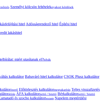
Személyi kölcsön feltételek
lenőrzés
gyakori kérdések
kásfelújítási hitel
Adósságrendező hitel
Építési hitel
edit lakáshitel
telbírálat: miért utasítanak el?
hibák
váltás kalkulátor
Babaváró hitel kalkulátor
CSOK Plusz kalkulátor
kulátor
Előtörlesztés kalkulátor
Teljes visszafizetés
önerő
megtakarítás
ulátor
ÁFA kalkulátor
Bérkalkulátor
átírás
nettó / bruttó
nettó / bruttó
amatadó és szocho kalkulátor
Napelem megtérülési
hozam