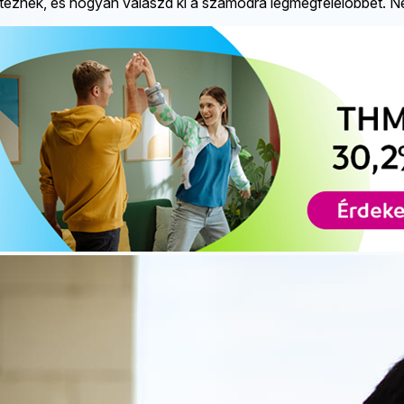
eznek, és hogyan válaszd ki a számodra legmegfelelőbbet. Ne v