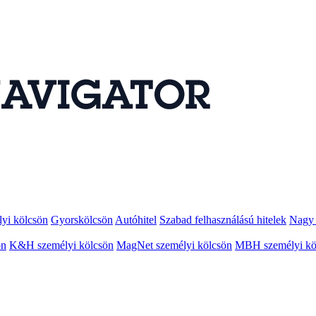
lyi kölcsön
Gyorskölcsön
Autóhitel
Szabad felhasználású hitelek
Nagy 
ön
K&H személyi kölcsön
MagNet személyi kölcsön
MBH személyi kö