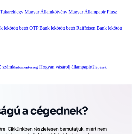
 Takarékjegy
Magyar Államkötvény
Magyar Állampapír Plusz
lekötött betét
OTP Bank lekötött betét
Raiffeisen Bank lekötött
 számla
Hogyan vásárolj állampapírt?
adómentesség
lépések
sságú a cégednek?
 őre. Cikkünkben részletesen bemutatjuk, miért nem