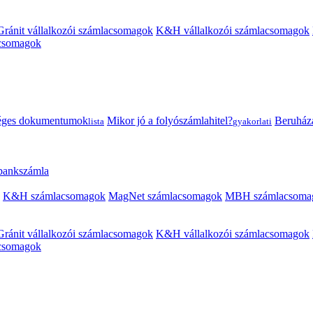
Gránit vállalkozói számlacsomagok
K&H vállalkozói számlacsomagok
acsomagok
éges dokumentumok
Mikor jó a folyószámlahitel?
Beruházás
lista
gyakorlati
 bankszámla
K&H számlacsomagok
MagNet számlacsomagok
MBH számlacsoma
Gránit vállalkozói számlacsomagok
K&H vállalkozói számlacsomagok
acsomagok