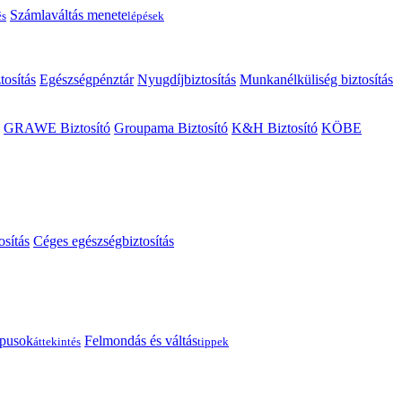
Számlaváltás menete
és
lépések
tosítás
Egészségpénztár
Nyugdíjbiztosítás
Munkanélküliség biztosítás
GRAWE Biztosító
Groupama Biztosító
K&H Biztosító
KÖBE
osítás
Céges egészségbiztosítás
típusok
Felmondás és váltás
áttekintés
tippek