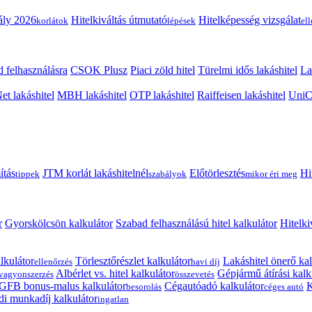
ály 2026
Hitelkiváltás útmutató
Hitelképesség vizsgálat
korlátok
lépések
el
 felhasználásra
CSOK Plusz
Piaci zöld hitel
Türelmi idős lakáshitel
La
t lakáshitel
MBH lakáshitel
OTP lakáshitel
Raiffeisen lakáshitel
UniCr
ítás
JTM korlát lakáshitelnél
Előtörlesztés
Hi
tippek
szabályok
mikor éri meg
r
Gyorskölcsön kalkulátor
Szabad felhasználású hitel kalkulátor
Hitelki
lkulátor
Törlesztőrészlet kalkulátor
Lakáshitel önerő kal
ellenőrzés
havi díj
Albérlet vs. hitel kalkulátor
Gépjármű átírási kalk
vagyonszerzés
összevetés
GFB bonus-malus kalkulátor
Cégautóadó kalkulátor
K
besorolás
céges autó
i munkadíj kalkulátor
ingatlan