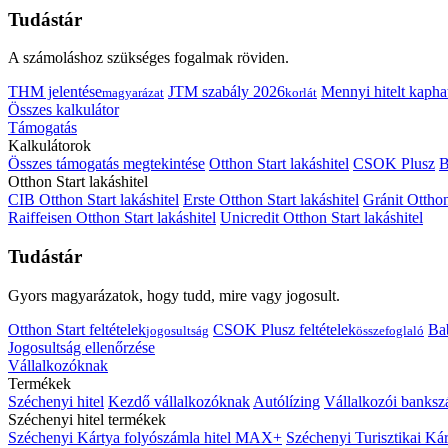
Tudástár
A számoláshoz szükséges fogalmak röviden.
THM jelentése
JTM szabály 2026
Mennyi hitelt kapha
magyarázat
korlát
Összes kalkulátor
Támogatás
Kalkulátorok
Összes támogatás megtekintése
Otthon Start lakáshitel
CSOK Plusz
B
Otthon Start lakáshitel
CIB Otthon Start lakáshitel
Erste Otthon Start lakáshitel
Gránit Otthon
Raiffeisen Otthon Start lakáshitel
Unicredit Otthon Start lakáshitel
Tudástár
Gyors magyarázatok, hogy tudd, mire vagy jogosult.
Otthon Start feltételek
CSOK Plusz feltételek
Bab
jogosultság
összefoglaló
Jogosultság ellenőrzése
Vállalkozóknak
Termékek
Széchenyi hitel
Kezdő vállalkozóknak
Autólízing
Vállalkozói banksz
Széchenyi hitel termékek
Széchenyi Kártya folyószámla hitel MAX+
Széchenyi Turisztikai 