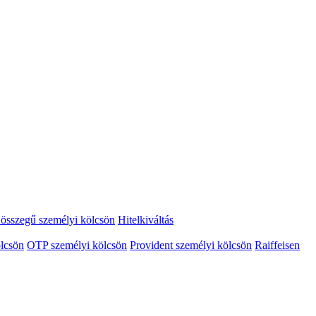
összegű személyi kölcsön
Hitelkiváltás
lcsön
OTP személyi kölcsön
Provident személyi kölcsön
Raiffeisen