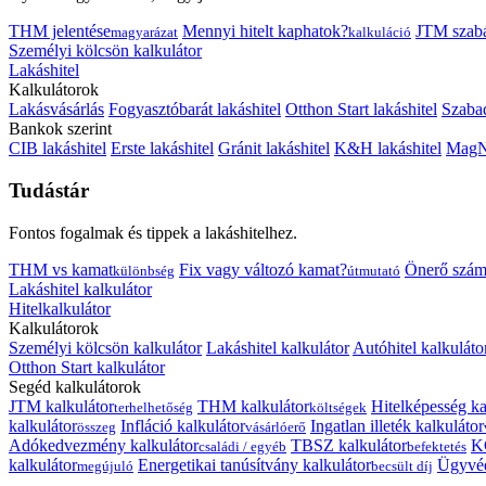
THM jelentése
Mennyi hitelt kaphatok?
JTM szab
magyarázat
kalkuláció
Személyi kölcsön kalkulátor
Lakáshitel
Kalkulátorok
Lakásvásárlás
Fogyasztóbarát lakáshitel
Otthon Start lakáshitel
Szabad
Bankok szerint
CIB lakáshitel
Erste lakáshitel
Gránit lakáshitel
K&H lakáshitel
MagNe
Tudástár
Fontos fogalmak és tippek a lakáshitelhez.
THM vs kamat
Fix vagy változó kamat?
Önerő szám
különbség
útmutató
Lakáshitel kalkulátor
Hitelkalkulátor
Kalkulátorok
Személyi kölcsön kalkulátor
Lakáshitel kalkulátor
Autóhitel kalkuláto
Otthon Start kalkulátor
Segéd kalkulátorok
JTM kalkulátor
THM kalkulátor
Hitelképesség ka
terhelhetőség
költségek
kalkulátor
Infláció kalkulátor
Ingatlan illeték kalkulátor
összeg
vásárlóerő
Adókedvezmény kalkulátor
TBSZ kalkulátor
K
családi / egyéb
befektetés
kalkulátor
Energetikai tanúsítvány kalkulátor
Ügyvéd
megújuló
becsült díj