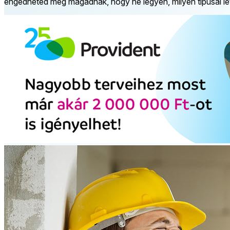
engedheted meg magadnak, hogy ne legyen, milyen típusai lét