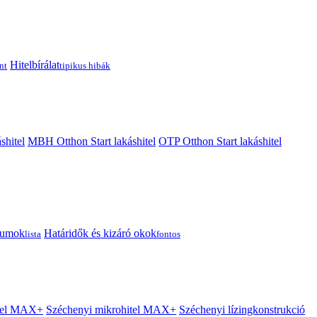
Hitelbírálat
nt
tipikus hibák
shitel
MBH Otthon Start lakáshitel
OTP Otthon Start lakáshitel
tumok
Határidők és kizáró okok
lista
fontos
itel MAX+
Széchenyi mikrohitel MAX+
Széchenyi lízingkonstrukció