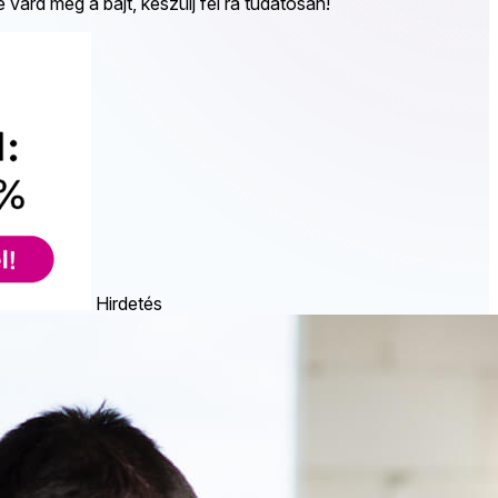
árd meg a bajt, készülj fel rá tudatosan!
Hirdetés