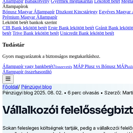
Állampapír
Babakötvény
Gyermek megtakarítás
Lekötött betét
Megtak
Állampapírok
Bónusz Magyar Állampapír
Diszkont Kincstárjegy
Egyéves Magyar 
Prémium Magyar Állampapír
Lekötött betét bankok szerint
CIB Bank lekötött betét
Erste Bank lekötött betét
Gránit Bank lekötött
betét
Trive Bank lekötött betét
Unicredit Bank lekötött betét
Tudástár
Gyors magyarázatok a biztonságos megtakarításhoz.
Állampapír vagy bankbetét?
MÁP Plusz vs Bónusz MÁP
összevetés
kül
Állampapír összehasonlító
Főoldal
/
Pénzügyi blog
Pénzügyi blog
2025. 08. 02.
•
6 perc olvasás
•
Szerző: Mart
Vállalkozói felelősségbi
Sokan felesleges költségnek tartják, pedig a vállalkozói fele