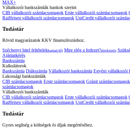
MAX+
Vállalkozói bankszámlák bankok szerint
CIB vállalkozói számlacsomagok
Erste vállalkozói számlacsomagok
Raiffeisen vállalkozói számlacsomagok
UniCredit vállalkozói száml
Tudástár
Rövid magyarázatok KKV finanszírozáshoz.
Széchenyi hitel feltételek
Mire elég a fedezet?
Szüks
kamat/díj
áttekintés
Ajánlatkérés
Bankszámla
Kalkulátorok
Bankszámla
Diákszámla
Vállalkozói bankszámla
Egyéni vállalkozói
Lakossági bankszámlák
CIB számlacsomagok
Erste számlacsomagok
Gránit számlacsomagok
számlacsomagok
Vállalkozói bankszámlák
CIB vállalkozói számlacsomagok
Erste vállalkozói számlacsomagok
Raiffeisen vállalkozói számlacsomagok
UniCredit vállalkozói száml
Tudástár
Gyors segítség a költségek és díjak megértéséhez.