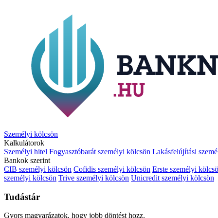
Személyi kölcsön
Kalkulátorok
Személyi hitel
Fogyasztóbarát személyi kölcsön
Lakásfelújítási szemé
Bankok szerint
CIB személyi kölcsön
Cofidis személyi kölcsön
Erste személyi kölcs
személyi kölcsön
Trive személyi kölcsön
Unicredit személyi kölcsön
Tudástár
Gyors magyarázatok, hogy jobb döntést hozz.