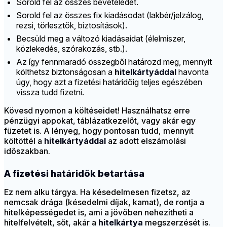
Sorold fel az összes bevételedet.
Sorold fel az összes fix kiadásodat (lakbér/jelzálog,
rezsi, törlesztők, biztosítások).
Becsüld meg a változó kiadásaidat (élelmiszer,
közlekedés, szórakozás, stb.).
Az így fennmaradó összegből határozd meg, mennyit
költhetsz biztonságosan a
hitelkártyáddal
havonta
úgy, hogy azt a fizetési határidőig teljes egészében
vissza tudd fizetni.
Kövesd nyomon a költéseidet! Használhatsz erre
pénzügyi appokat, táblázatkezelőt, vagy akár egy
füzetet is. A lényeg, hogy pontosan tudd, mennyit
költöttél a
hitelkártyáddal
az adott elszámolási
időszakban.
A fizetési határidők betartása
Ez nem alku tárgya. Ha késedelmesen fizetsz, az
nemcsak drága (késedelmi díjak, kamat), de rontja a
hitelképességedet is, ami a jövőben nehezítheti a
hitelfelvételt, sőt, akár a
hitelkártya
megszerzését is.