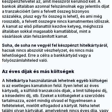
készpénzfelvétel az, amit messziről kerülnöd kell. A
bankok általában azonnal felszámolnak egy jelentős díjat
a tranzakcióért (ami a felvett összeg bizonyos
százaléka, plusz egy fix összeg is lehet), és ami még
rosszabb, a felvett összegre nincs kamatmentes időszak.
A kamat az első pillanattól kezdve ketyeg, méghozzá
általában sokkal magasabb kamatlábbal, mint a
vásárlások után felszámított kamat.
Soha, de soha ne vegyél fel készpénzt hitelkártyáról
,
hacsak nincs abszolút vészhelyzet, és nincs más
lehetőséged. Erre a célra a bankkártyád vagy a
folyószámlahiteled való.
Az éves díjak és más költségek
A
hitelkártya
használatának lehetnek egyéb költségei
is az esetleges kamatokon felül. Ilyen lehet az éves
kártyadíj, a külföldi tranzakciós díjak, a limit túllépési díj,
a késedelmi díj, stb. Ezeket a költségeket a szerződés
tartalmazza, ezért mindig olvasd el figyelmesen a
feltételeket, mielőtt elfogadod a kártyát. Néha lehet
találni olyan kártyákat, amelyeknek nincs éves díja, vagy