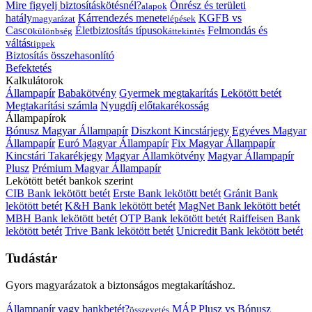
Mire figyelj biztosításkötésnél?
Önrész és területi
alapok
hatály
Kárrendezés menete
KGFB vs
magyarázat
lépések
Casco
Életbiztosítás típusok
Felmondás és
különbség
áttekintés
váltás
tippek
Biztosítás összehasonlító
Befektetés
Kalkulátorok
Állampapír
Babakötvény
Gyermek megtakarítás
Lekötött betét
Megtakarítási számla
Nyugdíj előtakarékosság
Állampapírok
Bónusz Magyar Állampapír
Diszkont Kincstárjegy
Egyéves Magyar
Állampapír
Euró Magyar Állampapír
Fix Magyar Állampapír
Kincstári Takarékjegy
Magyar Államkötvény
Magyar Állampapír
Plusz
Prémium Magyar Állampapír
Lekötött betét bankok szerint
CIB Bank lekötött betét
Erste Bank lekötött betét
Gránit Bank
lekötött betét
K&H Bank lekötött betét
MagNet Bank lekötött betét
MBH Bank lekötött betét
OTP Bank lekötött betét
Raiffeisen Bank
lekötött betét
Trive Bank lekötött betét
Unicredit Bank lekötött betét
Tudástár
Gyors magyarázatok a biztonságos megtakarításhoz.
Állampapír vagy bankbetét?
MÁP Plusz vs Bónusz
összevetés