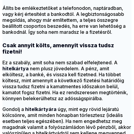
Állíts be emlékeztetőket a telefonodon, naptáradban,
vagy kérj értesítést a bankodtól. A legbiztonságosabb
megoldás, ahogy már említettem, a teljes összegre
beállított csoportos beszedés, ha erre van lehetőség a
bankodnál. Így soha nem maradsz le a fizetésről.
Csak annyit költs, amennyit vissza tudsz
fizetni!
Ez a szabály, amit soha nem szabad elfelejtened. A
hitelkártya
nem plusz jövedelem. A pénz, amit
elköltesz, a banké, és vissza kell fizetned. Ha többet
költesz, mint amennyit a következő fizetési határidőig
vissza tudsz fizetni a kamatmentes időszakon belül,
kamatot fogsz fizetni. Ha ez rendszeresen megtörténik,
könnyen belekerülhetsz az adósságspirálba.
Gondolj a
hitelkártyára
úgy, mint egy rövid lejáratú
kölcsönre, amit minden hónapban törlesztesz (ideális
esetben teljes egészében). Ha nem engedhetsz meg
magadnak valamit a folyószámládon lévő pénzből, akkor
valószínűleg a hitelkártyádról sem kellene megvenned.