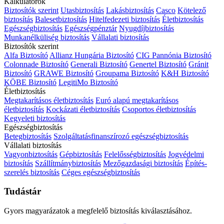
Kalkulátorok
Biztosítók szerint
Utasbiztosítás
Lakásbiztosítás
Casco
Kötelező
biztosítás
Balesetbiztosítás
Hitelfedezeti biztosítás
Életbiztosítás
Egészségbiztosítás
Egészségpénztár
Nyugdíjbiztosítás
Munkanélküliség biztosítás
Vállalati biztosítás
Biztosítók szerint
Alfa Biztosító
Allianz Hungária Biztosító
CIG Pannónia Biztosító
Colonnade Biztosító
Generali Biztosító
Genertel Biztosító
Gránit
Biztosító
GRAWE Biztosító
Groupama Biztosító
K&H Biztosító
KÖBE Biztosító
LegitiMo Biztosító
Életbiztosítás
Megtakarításos életbiztosítás
Euró alapú megtakarításos
életbiztosítás
Kockázati életbiztosítás
Csoportos életbiztosítás
Kegyeleti biztosítás
Egészségbiztosítás
Betegbiztosítás
Szolgáltatásfinanszírozó egészségbiztosítás
Vállalati biztosítás
Vagyonbiztosítás
Gépbiztosítás
Felelősségbiztosítás
Jogvédelmi
biztosítás
Szállítmánybiztosítás
Mezőgazdasági biztosítás
Építés-
szerelés biztosítás
Céges egészségbiztosítás
Tudástár
Gyors magyarázatok a megfelelő biztosítás kiválasztásához.