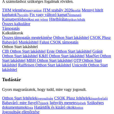
A számoláshoz szükséges fogalmak röviden.
THM jelentése
JTM szabály 2026
Mennyi hitelt
magyarázat
korlát
kaphatok?
Fix vagy változó kamat?
becslés
útmutató
Kamatperiódusok
Hitelbírálat
mi mit jelent
tipikus hibák
Összes kalkulátor
Támogatás
Kalkulátorok
Összes támogatás megtekintése
Otthon Start lakáshitel
CSOK Plusz
Babaváró
Munkáshitel
Falusi CSOK támogatás
Otthon Start lakáshitel
CIB Otthon Start lakáshitel
Erste Otthon Start lakáshitel
Gránit
Otthon Start lakáshitel
K&H Otthon Start lakáshitel
MagNet Otthon
Start lakáshitel
MBH Otthon Start lakáshitel
OTP Otthon Start
lakáshitel
Raiffeisen Otthon Start lakáshitel
Unicredit Otthon Start
lakáshitel
Tudástár
Gyors magyarázatok, hogy tudd, mire vagy jogosult.
Otthon Start feltételek
CSOK Plusz feltételek
jogosultság
összefoglaló
Babaváró: mire figyelj?
Igénylés menete
Szükséges
tippek
lépések
dokumentumok
Határidők és kizáró okok
lista
fontos
Jogosultság ellenőrzése