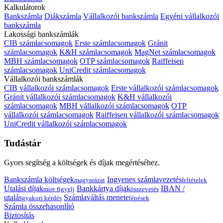
Kalkulátorok
Bankszámla
Diákszámla
Vállalkozói bankszámla
Egyéni vállalkozói
bankszámla
Lakossági bankszámlák
CIB számlacsomagok
Erste számlacsomagok
Gránit
számlacsomagok
K&H számlacsomagok
MagNet számlacsomagok
MBH számlacsomagok
OTP számlacsomagok
Raiffeisen
számlacsomagok
UniCredit számlacsomagok
Vállalkozói bankszámlák
CIB vállalkozói számlacsomagok
Erste vállalkozói számlacsomagok
Gránit vállalkozói számlacsomagok
K&H vállalkozói
számlacsomagok
MBH vállalkozói számlacsomagok
OTP
vállalkozói számlacsomagok
Raiffeisen vállalkozói számlacsomagok
UniCredit vállalkozói számlacsomagok
Tudástár
Gyors segítség a költségek és díjak megértéséhez.
Bankszámla költségek
Ingyenes számlavezetés
magyarázat
feltételek
Utalási díjak
Bankkártya díjak
IBAN /
mire figyelj
összevetés
utalás
Számlaváltás menete
gyakori kérdés
lépések
Számla összehasonlító
Biztosítás