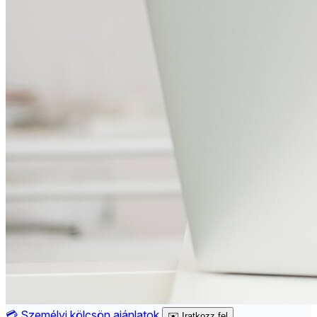
💳
Személyi kölcsön ajánlatok
✉️
Iratkozz fel