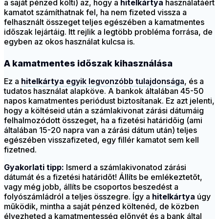
a saját pénzed költi) az, hogy a
hitelkártya
használatáért
kamatot számíthatnak fel, ha nem fizeted vissza a
felhasznált összeget teljes egészében a kamatmentes
időszak lejártáig. Itt rejlik a legtöbb probléma forrása, de
egyben az okos használat kulcsa is.
A kamatmentes időszak kihasználása
Ez a
hitelkártya
egyik legvonzóbb tulajdonsága
, és a
tudatos használat alapköve. A bankok általában 45-50
napos kamatmentes periódust biztosítanak. Ez azt jelenti,
hogy a költéseid után a számlakivonat zárási dátumáig
felhalmozódott összeget, ha a fizetési határidőig (ami
általában 15-20 napra van a zárási dátum után) teljes
egészében visszafizeted, egy fillér kamatot sem kell
fizetned.
Gyakorlati tipp:
Ismerd a számlakivonatod zárási
dátumát és a fizetési határidőt! Állíts be emlékeztetőt,
vagy még jobb, állíts be csoportos beszedést a
folyószámládról a teljes összegre. Így a
hitelkártya
úgy
működik, mintha a saját pénzed költenéd, de közben
élvezheted a kamatmentesség előnyét és a bank által