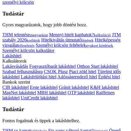
személyi kölcsön
Tudástár
Gyors magyarázatok, hogy jobb döntést hozz.
THM jelentése
Mennyi hitelt kaphatok?
JTM
magyarázat
kalkuláció
szabály 2026
Hitelkiváltás útmutató
Hitelképesség
korlátok
lépések
vizsgálat
Személyi kölcsön feltételek
ellenőrzés
gyakori kérdések
Személyi kölcsön kalkulátor
Lakáshitel
Kalkulátorok
Lakásvásárlás
Fogyasztóbarát lakáshitel
Otthon Start lakáshitel
Szabad felhasználásra
CSOK Plusz
Piaci zöld hitel
Türelmi idős
lakáshitel
Lakásfelújítási hitel
Adósságrendező hitel
Építési hitel
Bankok szerint
CIB lakáshitel
Erste lakáshitel
Gránit lakáshitel
K&H lakáshitel
MagNet lakáshitel
MBH lakáshitel
OTP lakáshitel
Raiffeisen
lakáshitel
UniCredit lakáshitel
Tudástár
Fontos fogalmak és tippek a lakáshitelhez.
THM vs kamat
Fix vagy változó kamat?
Önerő
különbség
útmutató