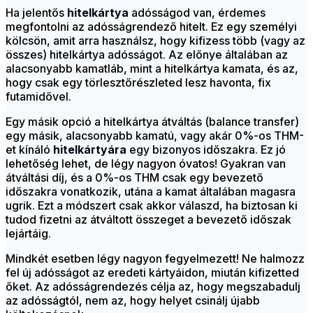
Ha jelentős
hitelkártya
adósságod van, érdemes
megfontolni az adósságrendező hitelt. Ez egy személyi
kölcsön, amit arra használsz, hogy kifizess több (vagy az
összes) hitelkártya adósságot. Az előnye általában az
alacsonyabb kamatláb, mint a hitelkártya kamata, és az,
hogy csak egy törlesztőrészleted lesz havonta, fix
futamidővel.
Egy másik opció a hitelkártya átváltás (balance transfer)
egy másik, alacsonyabb kamatú, vagy akár 0%-os THM-
et kínáló
hitelkártyára
egy bizonyos időszakra. Ez jó
lehetőség lehet, de légy nagyon óvatos! Gyakran van
átváltási díj, és a 0%-os THM csak egy bevezető
időszakra vonatkozik, utána a kamat általában magasra
ugrik. Ezt a módszert csak akkor válaszd, ha biztosan ki
tudod fizetni az átváltott összeget a bevezető időszak
lejártáig.
Mindkét esetben légy nagyon fegyelmezett! Ne halmozz
fel új adósságot az eredeti kártyáidon, miután kifizetted
őket. Az adósságrendezés célja az, hogy megszabadulj
az adósságtól, nem az, hogy helyet csinálj újabb