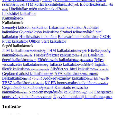
számítás
JTM korlát lakáshitelnél
Előtörlesztés
tippek
szabályok
mikor éri
Hitelbírálat: miért utasítanak el?
meg
hibák
Lakáshitel kalkulátor
Kalkulátorok
Kalkulátorok
Személyi kölcsön kalkulátor
Lakáshitel kalkulátor
Autóhitel
kalkulátor
Gyorskölcsön kalkulátor
Szabad felhasználású hitel
kalkulátor
Hitelkiváltás kalkulátor
Babaváró hitel kalkulátor
CSOK
Plusz kalkulátor
Otthon Start kalkulátor
Segéd kalkulátorok
JTM kalkulátor
THM kalkulátor
Hitelképesség
terhelhetőség
költségek
kalkulátor
Törlesztőrészlet kalkulátor
Lakáshitel
ellenőrzés
havi díj
önerő kalkulátor
Előtörlesztés kalkulátor
Teljes
önerő
megtakarítás
visszafizetés kalkulátor
Infláció kalkulátor
Ingatlan
összeg
vásárlóerő
illeték kalkulátor
Albérlet vs. hitel kalkulátor
vagyonszerzés
összevetés
Gépjármű átírási kalkulátor
ÁFA kalkulátor
átírás
nettó / bruttó
Bérkalkulátor
Adókedvezmény kalkulátor
nettó / bruttó
családi / egyéb
TBSZ kalkulátor
KGFB bonus-malus kalkulátor
befektetés
besorolás
Cégautóadó kalkulátor
Kamatadó és szocho
céges autó
kalkulátor
Napelem megtérülési kalkulátor
Energetikai
hozam
megújuló
tanúsítvány kalkulátor
Ügyvédi munkadíj kalkulátor
becsült díj
ingatlan
Tudástár