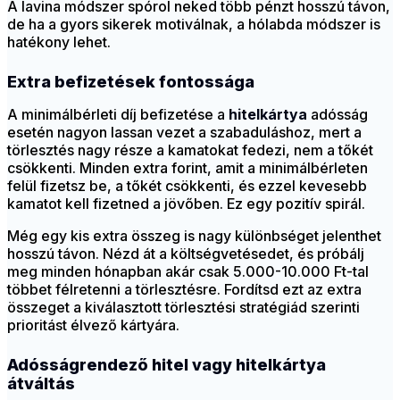
A lavina módszer spórol neked több pénzt hosszú távon,
de ha a gyors sikerek motiválnak, a hólabda módszer is
hatékony lehet.
Extra befizetések fontossága
A minimálbérleti díj befizetése a
hitelkártya
adósság
esetén nagyon lassan vezet a szabaduláshoz, mert a
törlesztés nagy része a kamatokat fedezi, nem a tőkét
csökkenti. Minden extra forint, amit a minimálbérleten
felül fizetsz be, a tőkét csökkenti, és ezzel kevesebb
kamatot kell fizetned a jövőben. Ez egy pozitív spirál.
Még egy kis extra összeg is nagy különbséget jelenthet
hosszú távon. Nézd át a költségvetésedet, és próbálj
meg minden hónapban akár csak 5.000-10.000 Ft-tal
többet félretenni a törlesztésre. Fordítsd ezt az extra
összeget a kiválasztott törlesztési stratégiád szerinti
prioritást élvező kártyára.
Adósságrendező hitel vagy hitelkártya
átváltás