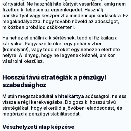
kártyáidat. Ne használj hitelkártyát vásárlásra, amíg nem
fizetted ki teljesen az egyenlegedet. Használj
bankkártyát vagy készpénzt a mindennapi kiadásokra. Ez
megakadályozza, hogy tovább növeld az adósságot,
miközben próbálod csökkenteni.
Ha nehéz ellenállni a kísértésnek, tedd el fizikailag a
kártyákat. Fagyaszd le őket egy pohár vízben
(komolyan!), vagy tedd el őket egy nehezen elérhető
helyre. A lényeg, hogy ne legyenek kéznél, amikor
vásárolni készülsz.
Hosszú távú stratégiák a pénzügyi
szabadsághoz
Miután megszabadultál a
hitelkártya
adósságtól, ne ess
vissza a régi kerékvágásba. Dolgozz ki hosszú távú
stratégiákat, hogy elkerüld a jövőbeni eladósodást, és
megőrizd a pénzügyi stabilitásodat.
Vészhelyzeti alap képzése