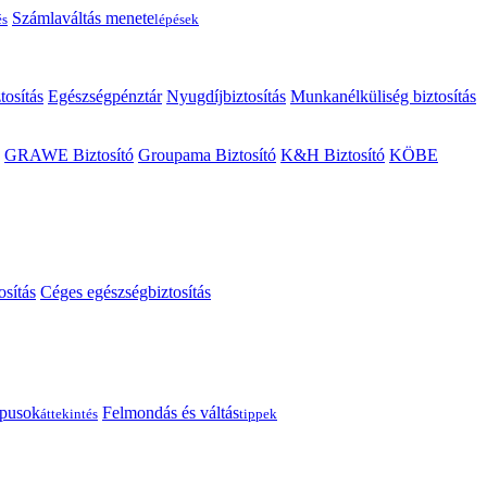
Számlaváltás menete
és
lépések
tosítás
Egészségpénztár
Nyugdíjbiztosítás
Munkanélküliség biztosítás
GRAWE Biztosító
Groupama Biztosító
K&H Biztosító
KÖBE
osítás
Céges egészségbiztosítás
típusok
Felmondás és váltás
áttekintés
tippek