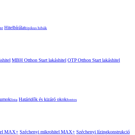
Hitelbírálat
nt
tipikus hibák
shitel
MBH Otthon Start lakáshitel
OTP Otthon Start lakáshitel
tumok
Határidők és kizáró okok
lista
fontos
itel MAX+
Széchenyi mikrohitel MAX+
Széchenyi lízingkonstrukció