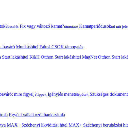
tok?
Fix vagy változó kamat?
Kamatperiódusok
becslés
útmutató
mi mit jele
abaváró
Munkáshitel
Falusi CSOK támogatás
 Start lakáshitel
K&H Otthon Start lakáshitel
MagNet Otthon Start laká
aváró: mire figyelj?
Igénylés menete
Szükséges dokumen
tippek
lépések
ámla
Egyéni vállalkozói bankszámla
Kártya MAX+
Széchenyi likviditási hitel MAX+
Széchenyi beruházási h