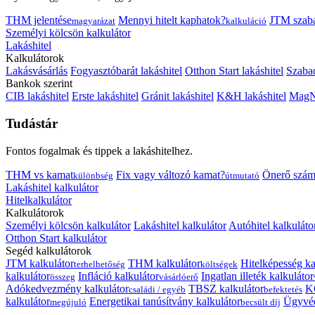
THM jelentése
Mennyi hitelt kaphatok?
JTM szab
magyarázat
kalkuláció
Személyi kölcsön kalkulátor
Lakáshitel
Kalkulátorok
Lakásvásárlás
Fogyasztóbarát lakáshitel
Otthon Start lakáshitel
Szabad
Bankok szerint
CIB lakáshitel
Erste lakáshitel
Gránit lakáshitel
K&H lakáshitel
MagNe
Tudástár
Fontos fogalmak és tippek a lakáshitelhez.
THM vs kamat
Fix vagy változó kamat?
Önerő szám
különbség
útmutató
Lakáshitel kalkulátor
Hitelkalkulátor
Kalkulátorok
Személyi kölcsön kalkulátor
Lakáshitel kalkulátor
Autóhitel kalkuláto
Otthon Start kalkulátor
Segéd kalkulátorok
JTM kalkulátor
THM kalkulátor
Hitelképesség ka
terhelhetőség
költségek
kalkulátor
Infláció kalkulátor
Ingatlan illeték kalkulátor
összeg
vásárlóerő
Adókedvezmény kalkulátor
TBSZ kalkulátor
K
családi / egyéb
befektetés
kalkulátor
Energetikai tanúsítvány kalkulátor
Ügyvéd
megújuló
becsült díj