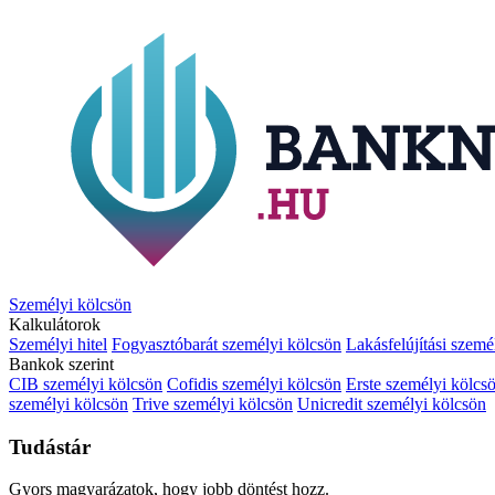
Személyi kölcsön
Kalkulátorok
Személyi hitel
Fogyasztóbarát személyi kölcsön
Lakásfelújítási szemé
Bankok szerint
CIB személyi kölcsön
Cofidis személyi kölcsön
Erste személyi kölcs
személyi kölcsön
Trive személyi kölcsön
Unicredit személyi kölcsön
Tudástár
Gyors magyarázatok, hogy jobb döntést hozz.