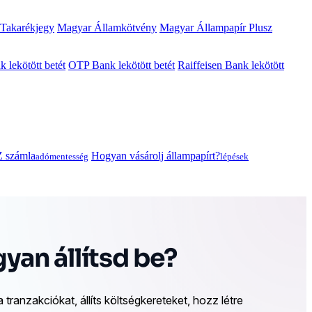
 Takarékjegy
Magyar Államkötvény
Magyar Állampapír Plusz
lekötött betét
OTP Bank lekötött betét
Raiffeisen Bank lekötött
 számla
Hogyan vásárolj állampapírt?
adómentesség
lépések
an állítsd be?
ranzakciókat, állíts költségkereteket, hozz létre