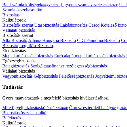
Bankszámla költségek
Ingyenes számlavezetés
Utal
magyarázat
feltételek
Számla összehasonlító
Biztosítás
Kalkulátorok
Biztosítók szerint
Utasbiztosítás
Lakásbiztosítás
Casco
Kötelező bizto
Vállalati biztosítás
Biztosítók szerint
Alfa Biztosító
Allianz Hungária Biztosító
CIG Pannónia Biztosító
Col
Biztosító
LegitiMo Biztosító
Életbiztosítás
Megtakarításos életbiztosítás
Euró alapú megtakarításos életbiztosítás
Egészségbiztosítás
Betegbiztosítás
Szolgáltatásfinanszírozó egészségbiztosítás
Vállalati biztosítás
Vagyonbiztosítás
Gépbiztosítás
Felelősségbiztosítás
Jogvédelmi biztos
Tudástár
Gyors magyarázatok a megfelelő biztosítás kiválasztásához.
Mire figyelj biztosításkötésnél?
Önrész és területi hatály
alapok
magyaráz
Biztosítás összehasonlító
Befektetés
Kalkulátorok