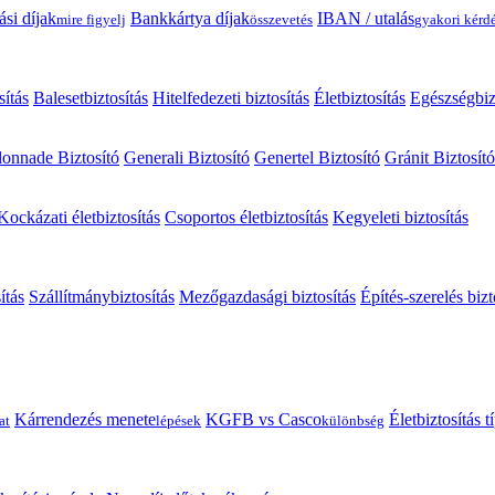
ási díjak
Bankkártya díjak
IBAN / utalás
mire figyelj
összevetés
gyakori kérd
sítás
Balesetbiztosítás
Hitelfedezeti biztosítás
Életbiztosítás
Egészségbiz
onnade Biztosító
Generali Biztosító
Genertel Biztosító
Gránit Biztosító
Kockázati életbiztosítás
Csoportos életbiztosítás
Kegyeleti biztosítás
ítás
Szállítmánybiztosítás
Mezőgazdasági biztosítás
Építés-szerelés bizt
Kárrendezés menete
KGFB vs Casco
Életbiztosítás 
at
lépések
különbség