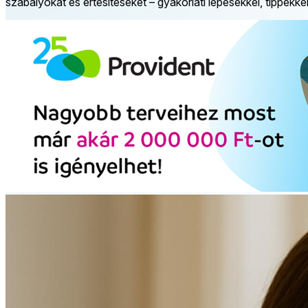
szabályokat és értesítéseket – gyakorlati lépésekkel, tippekke