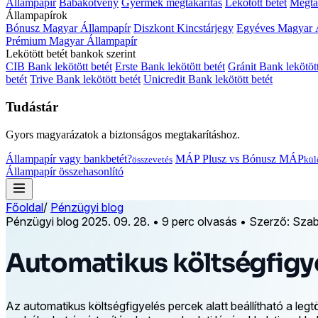
Állampapír
Babakötvény
Gyermek megtakarítás
Lekötött betét
Megtak
Állampapírok
Bónusz Magyar Állampapír
Diszkont Kincstárjegy
Egyéves Magyar 
Prémium Magyar Állampapír
Lekötött betét bankok szerint
CIB Bank lekötött betét
Erste Bank lekötött betét
Gránit Bank lekötött
betét
Trive Bank lekötött betét
Unicredit Bank lekötött betét
Tudástár
Gyors magyarázatok a biztonságos megtakarításhoz.
Állampapír vagy bankbetét?
MÁP Plusz vs Bónusz MÁP
összevetés
kül
Állampapír összehasonlító
Főoldal
/
Pénzügyi blog
Pénzügyi blog
2025. 09. 28.
•
9 perc olvasás
•
Szerző: Szabó
Automatikus költségfigye
Az automatikus költségfigyelés percek alatt beállítható a leg