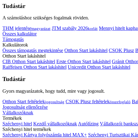
Tudástár
A számoláshoz szükséges fogalmak röviden.
THM jelentése
JTM szabály 2026
Mennyi hitelt kapha
magyarázat
korlát
Összes kalkulátor
Támogatás
Kalkulátorok
Összes támogatás megtekintése
Otthon Start lakáshitel
CSOK Plusz
B
Otthon Start lakáshitel
CIB Otthon Start lakáshitel
Erste Otthon Start lakáshitel
Gránit Otthon
Raiffeisen Otthon Start lakáshitel
Unicredit Otthon Start lakáshitel
Tudástár
Gyors magyarázatok, hogy tudd, mire vagy jogosult.
Otthon Start feltételek
CSOK Plusz feltételek
Bab
jogosultság
összefoglaló
Jogosultság ellenőrzése
Vállalkozóknak
Termékek
Széchenyi hitel
Kezdő vállalkozóknak
Autólízing
Vállalkozói banksz
Széchenyi hitel termékek
Széchenyi Kártya folyószámla hitel MAX+
Széchenyi Turisztikai 