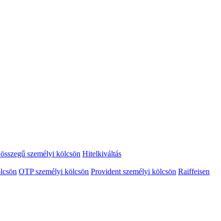
összegű személyi kölcsön
Hitelkiváltás
lcsön
OTP személyi kölcsön
Provident személyi kölcsön
Raiffeisen