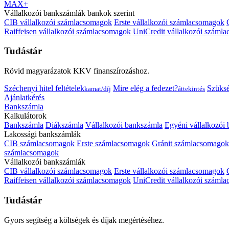
MAX+
Vállalkozói bankszámlák bankok szerint
CIB vállalkozói számlacsomagok
Erste vállalkozói számlacsomagok
Raiffeisen vállalkozói számlacsomagok
UniCredit vállalkozói száml
Tudástár
Rövid magyarázatok KKV finanszírozáshoz.
Széchenyi hitel feltételek
Mire elég a fedezet?
Szüks
kamat/díj
áttekintés
Ajánlatkérés
Bankszámla
Kalkulátorok
Bankszámla
Diákszámla
Vállalkozói bankszámla
Egyéni vállalkozói
Lakossági bankszámlák
CIB számlacsomagok
Erste számlacsomagok
Gránit számlacsomagok
számlacsomagok
Vállalkozói bankszámlák
CIB vállalkozói számlacsomagok
Erste vállalkozói számlacsomagok
Raiffeisen vállalkozói számlacsomagok
UniCredit vállalkozói száml
Tudástár
Gyors segítség a költségek és díjak megértéséhez.