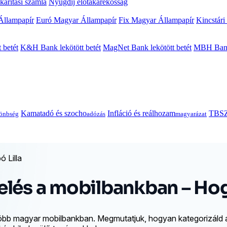
arítási számla
Nyugdíj előtakarékosság
Állampapír
Euró Magyar Állampapír
Fix Magyar Állampapír
Kincstári
 betét
K&H Bank lekötött betét
MagNet Bank lekötött betét
MBH Bank 
Kamatadó és szocho
Infláció és reálhozam
TBSZ
önbség
adózás
magyarázat
 Lilla
lés a mobilbankban – Hogy
több magyar mobilbankban. Megmutatjuk, hogyan kategorizáld a t