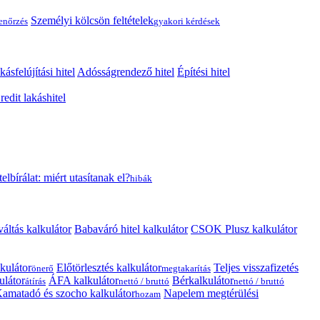
Személyi kölcsön feltételek
lenőrzés
gyakori kérdések
kásfelújítási hitel
Adósságrendező hitel
Építési hitel
edit lakáshitel
telbírálat: miért utasítanak el?
hibák
váltás kalkulátor
Babaváró hitel kalkulátor
CSOK Plusz kalkulátor
kulátor
Előtörlesztés kalkulátor
Teljes visszafizetés
önerő
megtakarítás
ulátor
ÁFA kalkulátor
Bérkalkulátor
átírás
nettó / bruttó
nettó / bruttó
amatadó és szocho kalkulátor
Napelem megtérülési
hozam