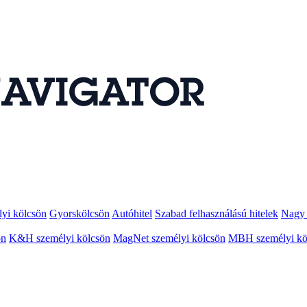
lyi kölcsön
Gyorskölcsön
Autóhitel
Szabad felhasználású hitelek
Nagy 
ön
K&H személyi kölcsön
MagNet személyi kölcsön
MBH személyi kö