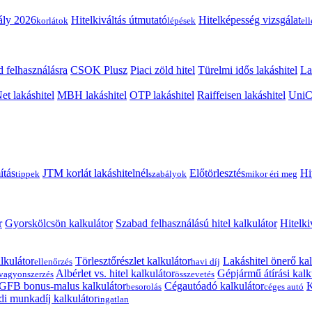
ály 2026
Hitelkiváltás útmutató
Hitelképesség vizsgálat
korlátok
lépések
el
 felhasználásra
CSOK Plusz
Piaci zöld hitel
Türelmi idős lakáshitel
La
t lakáshitel
MBH lakáshitel
OTP lakáshitel
Raiffeisen lakáshitel
UniCr
ítás
JTM korlát lakáshitelnél
Előtörlesztés
Hi
tippek
szabályok
mikor éri meg
r
Gyorskölcsön kalkulátor
Szabad felhasználású hitel kalkulátor
Hitelki
lkulátor
Törlesztőrészlet kalkulátor
Lakáshitel önerő kal
ellenőrzés
havi díj
Albérlet vs. hitel kalkulátor
Gépjármű átírási kalk
vagyonszerzés
összevetés
GFB bonus-malus kalkulátor
Cégautóadó kalkulátor
K
besorolás
céges autó
i munkadíj kalkulátor
ingatlan