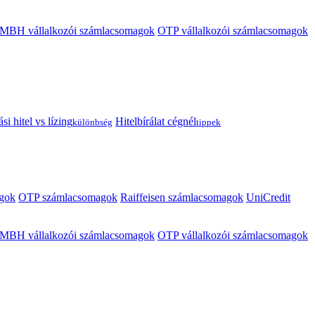
MBH vállalkozói számlacsomagok
OTP vállalkozói számlacsomagok
i hitel vs lízing
Hitelbírálat cégnél
különbség
tippek
gok
OTP számlacsomagok
Raiffeisen számlacsomagok
UniCredit
MBH vállalkozói számlacsomagok
OTP vállalkozói számlacsomagok