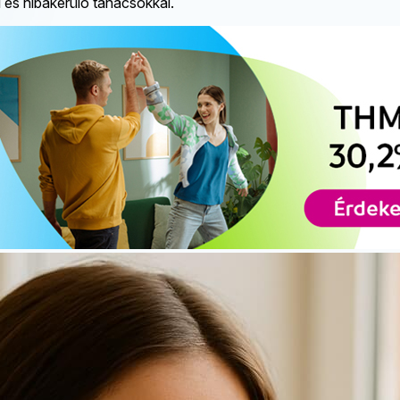
l és hibakerülő tanácsokkal.