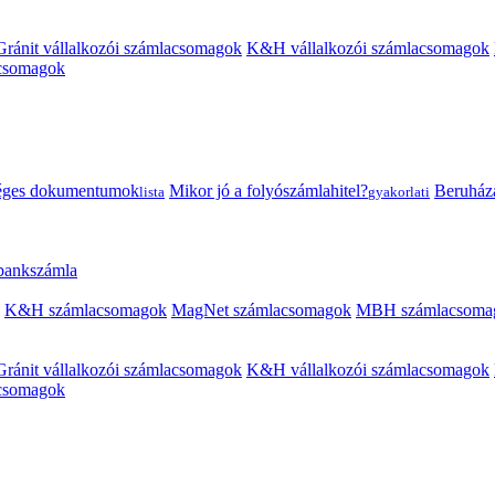
Gránit vállalkozói számlacsomagok
K&H vállalkozói számlacsomagok
acsomagok
éges dokumentumok
Mikor jó a folyószámlahitel?
Beruházás
lista
gyakorlati
 bankszámla
K&H számlacsomagok
MagNet számlacsomagok
MBH számlacsoma
Gránit vállalkozói számlacsomagok
K&H vállalkozói számlacsomagok
acsomagok