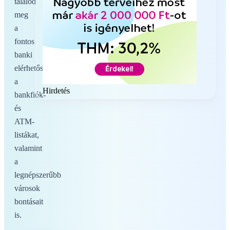
találod
meg
a
fontos
banki
elérhetőségeket,
a
Hirdetés
bankfiók-
és
ATM-
listákat,
valamint
a
legnépszerűbb
városok
bontásait
is.