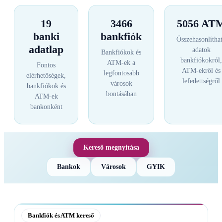
19
3466
5056 AT
banki
bankfiók
Összehasonlítha
adatlap
adatok
Bankfiókok és
bankfiókokról,
ATM-ek a
Fontos
ATM-ekről és
legfontosabb
elérhetőségek,
lefedettségről
városok
bankfiókok és
bontásában
ATM-ek
bankonként
Kereső megnyitása
Bankok
Városok
GYIK
Bankfiók és ATM kereső