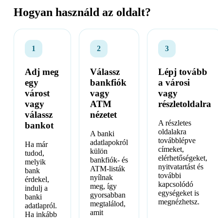
Hogyan használd az oldalt?
1
2
3
Adj meg
Válassz
Lépj tovább
egy
bankfiók
a városi
várost
vagy
vagy
vagy
ATM
részletoldalra
válassz
nézetet
A részletes
bankot
oldalakra
A banki
továbblépve
adatlapokról
Ha már
címeket,
külön
tudod,
elérhetőségeket,
bankfiók- és
melyik
nyitvatartást és
ATM-listák
bank
további
nyílnak
érdekel,
kapcsolódó
meg, így
indulj a
egységeket is
gyorsabban
banki
megnézhetsz.
megtalálod,
adatlapról.
amit
Ha inkább