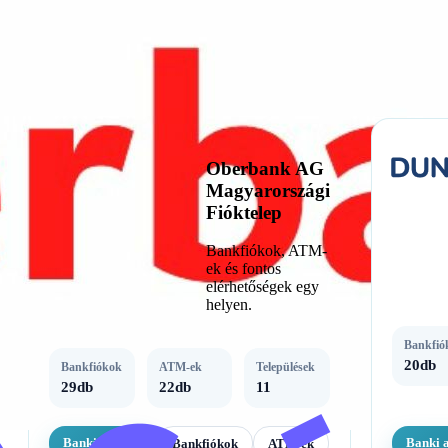
61db
Banki adatlap
Banki 
Bankfiókok
ATM-ek
Oberbank AG
Magyarországi
Fióktelep
Bankfiókok, ATM-
ek és fontos
elérhetőségek egy
helyen.
Bankfió
20db
Bankfiókok
ATM-ek
Települések
29db
22db
11
Banki adatlap
Banki 
Bankfiókok
ATM-ek