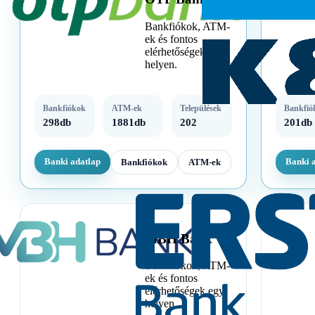
Bankfiókok, ATM-
ek és fontos
elérhetőségek egy
helyen.
Bankfiókok
ATM-ek
Települések
Bankfió
298db
1881db
202
201db
Banki adatlap
Banki 
Bankfiókok
ATM-ek
MBH Bank
Bankfiókok, ATM-
ek és fontos
elérhetőségek egy
helyen.