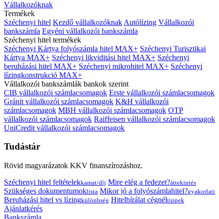
Vállalkozóknak
Termékek
Széchenyi hitel
Kezdő vállalkozóknak
Autólízing
Vállalkozói
bankszámla
Egyéni vállalkozói bankszámla
Széchenyi hitel termékek
Széchenyi Kártya folyószámla hitel MAX+
Széchenyi Turisztikai
Kártya MAX+
Széchenyi likviditási hitel MAX+
Széchenyi
beruházási hitel MAX+
Széchenyi mikrohitel MAX+
Széchenyi
lízingkonstrukció MAX+
Vállalkozói bankszámlák bankok szerint
CIB vállalkozói számlacsomagok
Erste vállalkozói számlacsomagok
Gránit vállalkozói számlacsomagok
K&H vállalkozói
számlacsomagok
MBH vállalkozói számlacsomagok
OTP
vállalkozói számlacsomagok
Raiffeisen vállalkozói számlacsomagok
UniCredit vállalkozói számlacsomagok
Tudástár
Rövid magyarázatok KKV finanszírozáshoz.
Széchenyi hitel feltételek
Mire elég a fedezet?
kamat/díj
áttekintés
Szükséges dokumentumok
Mikor jó a folyószámlahitel?
lista
gyakorlati
Beruházási hitel vs lízing
Hitelbírálat cégnél
különbség
tippek
Ajánlatkérés
Bankszámla