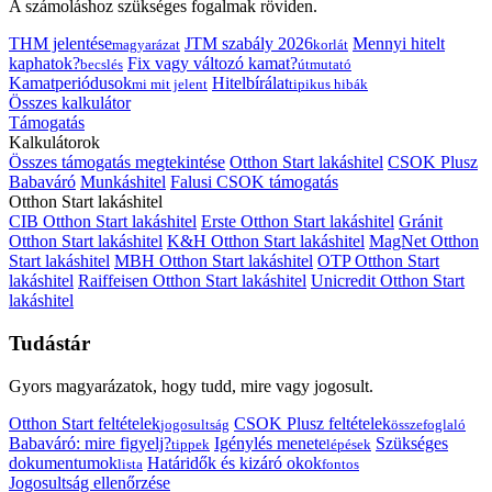
A számoláshoz szükséges fogalmak röviden.
THM jelentése
JTM szabály 2026
Mennyi hitelt
magyarázat
korlát
kaphatok?
Fix vagy változó kamat?
becslés
útmutató
Kamatperiódusok
Hitelbírálat
mi mit jelent
tipikus hibák
Összes kalkulátor
Támogatás
Kalkulátorok
Összes támogatás megtekintése
Otthon Start lakáshitel
CSOK Plusz
Babaváró
Munkáshitel
Falusi CSOK támogatás
Otthon Start lakáshitel
CIB Otthon Start lakáshitel
Erste Otthon Start lakáshitel
Gránit
Otthon Start lakáshitel
K&H Otthon Start lakáshitel
MagNet Otthon
Start lakáshitel
MBH Otthon Start lakáshitel
OTP Otthon Start
lakáshitel
Raiffeisen Otthon Start lakáshitel
Unicredit Otthon Start
lakáshitel
Tudástár
Gyors magyarázatok, hogy tudd, mire vagy jogosult.
Otthon Start feltételek
CSOK Plusz feltételek
jogosultság
összefoglaló
Babaváró: mire figyelj?
Igénylés menete
Szükséges
tippek
lépések
dokumentumok
Határidők és kizáró okok
lista
fontos
Jogosultság ellenőrzése