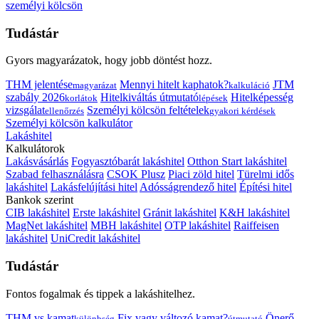
személyi kölcsön
Tudástár
Gyors magyarázatok, hogy jobb döntést hozz.
THM jelentése
Mennyi hitelt kaphatok?
JTM
magyarázat
kalkuláció
szabály 2026
Hitelkiváltás útmutató
Hitelképesség
korlátok
lépések
vizsgálat
Személyi kölcsön feltételek
ellenőrzés
gyakori kérdések
Személyi kölcsön kalkulátor
Lakáshitel
Kalkulátorok
Lakásvásárlás
Fogyasztóbarát lakáshitel
Otthon Start lakáshitel
Szabad felhasználásra
CSOK Plusz
Piaci zöld hitel
Türelmi idős
lakáshitel
Lakásfelújítási hitel
Adósságrendező hitel
Építési hitel
Bankok szerint
CIB lakáshitel
Erste lakáshitel
Gránit lakáshitel
K&H lakáshitel
MagNet lakáshitel
MBH lakáshitel
OTP lakáshitel
Raiffeisen
lakáshitel
UniCredit lakáshitel
Tudástár
Fontos fogalmak és tippek a lakáshitelhez.
THM vs kamat
Fix vagy változó kamat?
Önerő
különbség
útmutató