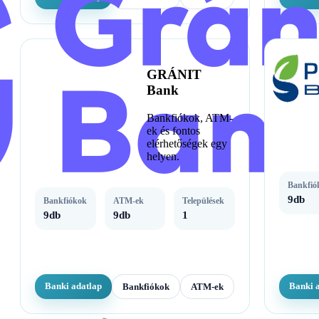
GRÁNIT
Bank
Bankfiókok, ATM-
ek és fontos
elérhetőségek egy
helyen.
Bankfió
9db
Bankfiókok
ATM-ek
Települések
9db
9db
1
Banki adatlap
Banki 
Bankfiókok
ATM-ek