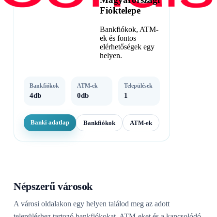
Fióktelepe
Bankfiókok, ATM-
ek és fontos
elérhetőségek egy
helyen.
Bankfiókok
ATM-ek
Települések
4db
0db
1
Banki adatlap
Bankfiókok
ATM-ek
Népszerű városok
A városi oldalakon egy helyen találod meg az adott
településhez tartozó bankfiókokat, ATM-eket és a kapcsolódó