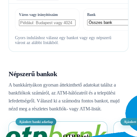
Város vagy irányítószám
Bank
Gyors induláshoz válassz egy bankot vagy egy népszerű
várost az alábbi listákból.
Népszerű bankok
A bankkártyákon gyorsan áttekinthető adatokat találsz a
bankfiókok számáról, az ATM-hálózatról és a települési
lefedettségről. Válaszd ki a számodra fontos bankot, majd
nézd meg a részletes bankfiók- vagy ATM-listát.
Ajánlott banki adatlap
Ajánlott
OTP Bank