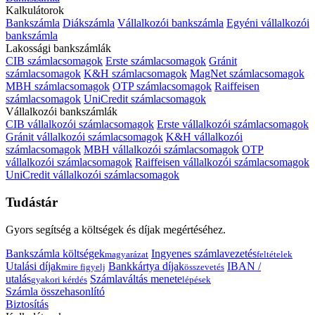
Kalkulátorok
Bankszámla
Diákszámla
Vállalkozói bankszámla
Egyéni vállalkozói
bankszámla
Lakossági bankszámlák
CIB számlacsomagok
Erste számlacsomagok
Gránit
számlacsomagok
K&H számlacsomagok
MagNet számlacsomagok
MBH számlacsomagok
OTP számlacsomagok
Raiffeisen
számlacsomagok
UniCredit számlacsomagok
Vállalkozói bankszámlák
CIB vállalkozói számlacsomagok
Erste vállalkozói számlacsomagok
Gránit vállalkozói számlacsomagok
K&H vállalkozói
számlacsomagok
MBH vállalkozói számlacsomagok
OTP
vállalkozói számlacsomagok
Raiffeisen vállalkozói számlacsomagok
UniCredit vállalkozói számlacsomagok
Tudástár
Gyors segítség a költségek és díjak megértéséhez.
Bankszámla költségek
Ingyenes számlavezetés
magyarázat
feltételek
Utalási díjak
Bankkártya díjak
IBAN /
mire figyelj
összevetés
utalás
Számlaváltás menete
gyakori kérdés
lépések
Számla összehasonlító
Biztosítás