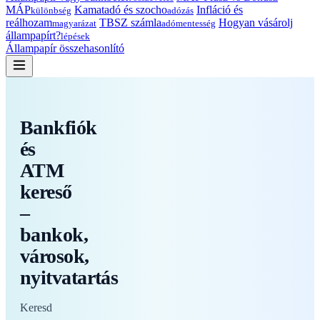
MÁP
Kamatadó és szocho
Infláció és
különbség
adózás
reálhozam
TBSZ számla
Hogyan vásárolj
magyarázat
adómentesség
állampapírt?
lépések
Állampapír összehasonlító
Bankfiók
és
ATM
kereső
–
bankok,
városok,
nyitvatartás
Keresd