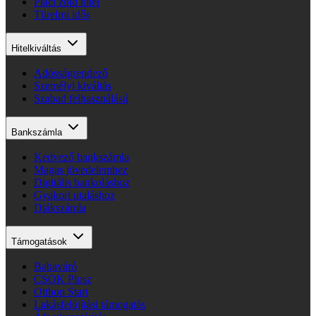
Piaci zöld hitel
Türelmi idős
Hitelkiváltás
Adósságrendező
Személyi kiváltás
Szabad felhasználású
Bankszámla
Kedvező bankszámla
Magas jövedelemhez
Digitális bankoláshoz
Gyakori utaláshoz
Diákszámla
Támogatások
Babaváró
CSOK Plusz
Otthon Start
Lakásfelújítási támogatás