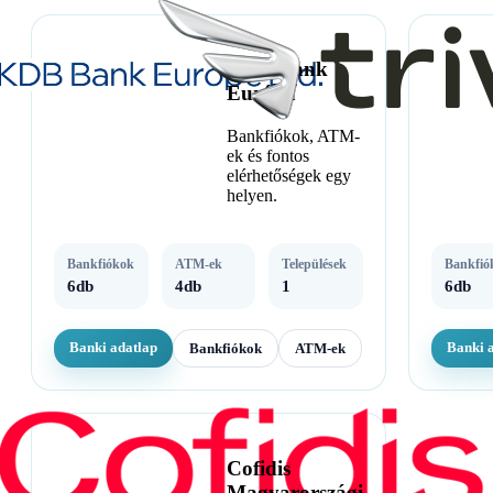
KDB Bank
Európa
Bankfiókok, ATM-
ek és fontos
elérhetőségek egy
helyen.
Bankfiókok
ATM-ek
Települések
Bankfió
6db
4db
1
6db
Banki adatlap
Banki 
Bankfiókok
ATM-ek
Cofidis
Magyarországi