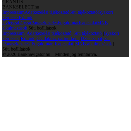
GRANTIS
BANKSELECT.hu
Impresszum
Adatkezelési tájékoztató
Süti tájékoztató
Gyakori
kérdések
Rólunk
Üzletszabályzat
Panaszkezelés
Fogalomtár
Kapcsolat
MNB
alkalmazások
Süti beállítások
Impresszum
|
Adatkezelési tájékoztató
|
Süti tájékoztató
|
Gyakori
kérdések
|
Rólunk
|
Csatlakozz partnerként
|
Üzletszabályzat
|
Panaszkezelés
|
Fogalomtár
|
Kapcsolat
|
MNB alkalmazások
|
Süti beállítások
© 2026 Banknavigator.hu – Minden jog fenntartva.