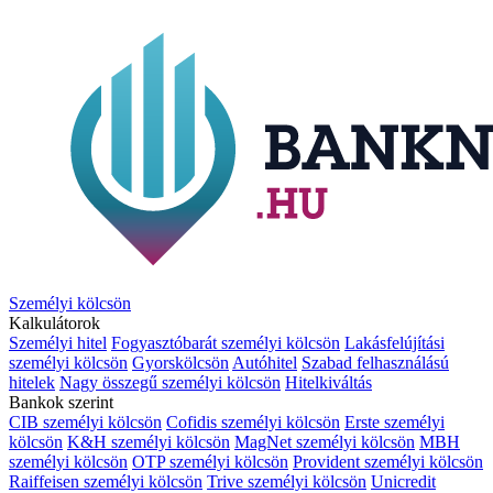
Személyi kölcsön
Kalkulátorok
Személyi hitel
Fogyasztóbarát személyi kölcsön
Lakásfelújítási
személyi kölcsön
Gyorskölcsön
Autóhitel
Szabad felhasználású
hitelek
Nagy összegű személyi kölcsön
Hitelkiváltás
Bankok szerint
CIB személyi kölcsön
Cofidis személyi kölcsön
Erste személyi
kölcsön
K&H személyi kölcsön
MagNet személyi kölcsön
MBH
személyi kölcsön
OTP személyi kölcsön
Provident személyi kölcsön
Raiffeisen személyi kölcsön
Trive személyi kölcsön
Unicredit