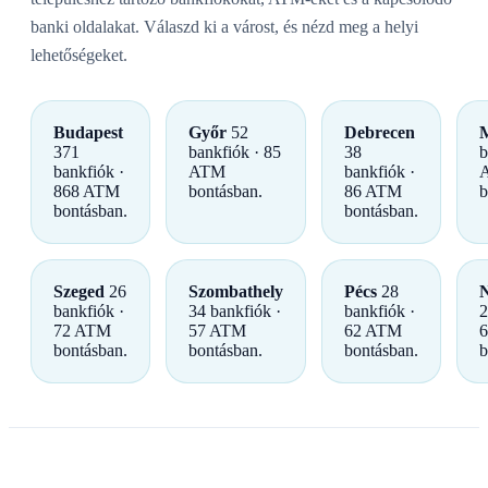
banki oldalakat. Válaszd ki a várost, és nézd meg a helyi
lehetőségeket.
Budapest
Győr
52
Debrecen
M
371
bankfiók · 85
38
b
bankfiók ·
ATM
bankfiók ·
868 ATM
bontásban.
86 ATM
b
bontásban.
bontásban.
Szeged
26
Szombathely
Pécs
28
N
bankfiók ·
34 bankfiók ·
bankfiók ·
2
72 ATM
57 ATM
62 ATM
bontásban.
bontásban.
bontásban.
b