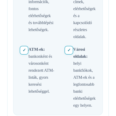
információk,
címek,
fontos
elérhetőségek
elérhetőségek
és a
és továbblépési
kapcsolódó
lehetőségek.
részletes
oldalak.
ATM-ek:
Városi
✓
✓
bankonként és
oldalak:
városonként
helyi
rendezett ATM-
bankfiókok,
listák, gyors
ATM-ek és a
keresési
legfontosabb
lehetőséggel.
banki
elérhetőségek
egy helyen.