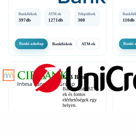
Bankfiókok
ATM-ek
Települések
Bankfió
397db
1271db
308
110db
Banki adatlap
Banki 
Bankfiókok
ATM-ek
CIB Bank
Bankfiókok, ATM-
ek és fontos
elérhetőségek egy
helyen.
Bankfiókok
ATM-ek
Települések
67db
180db
38
Bankfió