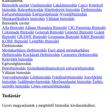
Kalkulátorok
Biztosítók szerint
Utasbiztosítás
Lakásbiztosítás
Casco
Kötelező
biztosítás
Balesetbiztosítás
Hitelfedezeti biztosítás
Életbiztosítás
Egészségbiztosítás
Egészségpénztár
Nyugdíjbiztosítás
Munkanélküliség biztosítás
Vállalati biztosítás
Biztosítók szerint
Alfa Biztosító
Allianz Hungária Biztosító
CIG Pannónia Biztosító
Colonnade Biztosító
Generali Biztosító
Genertel Biztosító
Gránit
Biztosító
GRAWE Biztosító
Groupama Biztosító
K&H Biztosító
KÖBE Biztosító
LegitiMo Biztosító
Életbiztosítás
Megtakarításos életbiztosítás
Euró alapú megtakarításos
életbiztosítás
Kockázati életbiztosítás
Csoportos életbiztosítás
Kegyeleti biztosítás
Egészségbiztosítás
Betegbiztosítás
Szolgáltatásfinanszírozó egészségbiztosítás
Vállalati biztosítás
Vagyonbiztosítás
Gépbiztosítás
Felelősségbiztosítás
Jogvédelmi
biztosítás
Szállítmánybiztosítás
Mezőgazdasági biztosítás
Építés-
szerelés biztosítás
Céges egészségbiztosítás
Tudástár
Gyors magyarázatok a megfelelő biztosítás kiválasztásához.