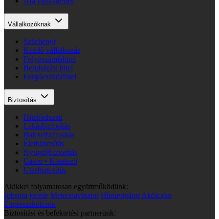
Áfa visszatérítés
Vállalkozóknak
Széchenyi
Kezdő vállalkozás
Folyószámlahitel
Beruházási hitel
Forgóeszközhitel
Biztosítás
Hitelfedezeti
Lakásbiztosítás
Balesetbiztosítás
Életbiztosítás
Nyugdíjbiztosítás
Casco • Kötelező
Utasbiztosítás
Akikkel folyamatosan együttműködünk:
Jobsora
jooble
Meteonavigator
Hírnavigátor
Akölcsön
Expresszkölcsön
Biztosítási és befektetési partnerünk: