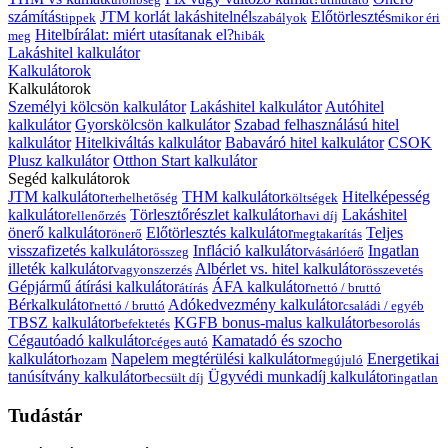
számítás
JTM korlát lakáshitelnél
Előtörlesztés
tippek
szabályok
mikor éri
Hitelbírálat: miért utasítanak el?
meg
hibák
Lakáshitel kalkulátor
Kalkulátorok
Kalkulátorok
Személyi kölcsön kalkulátor
Lakáshitel kalkulátor
Autóhitel
kalkulátor
Gyorskölcsön kalkulátor
Szabad felhasználású hitel
kalkulátor
Hitelkiváltás kalkulátor
Babaváró hitel kalkulátor
CSOK
Plusz kalkulátor
Otthon Start kalkulátor
Segéd kalkulátorok
JTM kalkulátor
THM kalkulátor
Hitelképesség
terhelhetőség
költségek
kalkulátor
Törlesztőrészlet kalkulátor
Lakáshitel
ellenőrzés
havi díj
önerő kalkulátor
Előtörlesztés kalkulátor
Teljes
önerő
megtakarítás
visszafizetés kalkulátor
Infláció kalkulátor
Ingatlan
összeg
vásárlóerő
illeték kalkulátor
Albérlet vs. hitel kalkulátor
vagyonszerzés
összevetés
Gépjármű átírási kalkulátor
ÁFA kalkulátor
átírás
nettó / bruttó
Bérkalkulátor
Adókedvezmény kalkulátor
nettó / bruttó
családi / egyéb
TBSZ kalkulátor
KGFB bonus-malus kalkulátor
befektetés
besorolás
Cégautóadó kalkulátor
Kamatadó és szocho
céges autó
kalkulátor
Napelem megtérülési kalkulátor
Energetikai
hozam
megújuló
tanúsítvány kalkulátor
Ügyvédi munkadíj kalkulátor
becsült díj
ingatlan
Tudástár