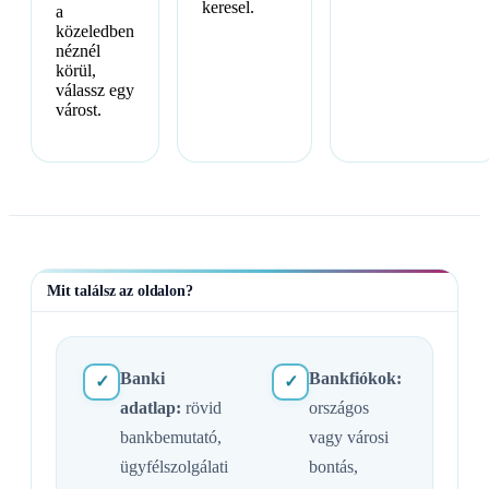
keresel.
a
közeledben
néznél
körül,
válassz egy
várost.
Mit találsz az oldalon?
Banki
Bankfiókok:
✓
✓
adatlap:
rövid
országos
bankbemutató,
vagy városi
ügyfélszolgálati
bontás,