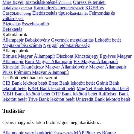
Mire figyelj biztosításkötésnél?
Önrész és területi
alapok
hatály
Kárrendezés menete
KGFB vs
magyarázat
lépések
Casco
Életbiztosítás típusok
Felmondás és
különbség
áttekintés
váltás
tippek
Biztosítás összehasonlító
Befektetés
Kalkulátorok
Állampapír
Babakötvény
Gyermek megtakarítás
Lekötött betét
Megtakarítási számla
Nyugdíj előtakarékosság
Állampapírok
Bónusz Magyar Állampapír
Diszkont Kincstárjegy
Egyéves Magyar
Állampapír
Euró Magyar Állampapír
Fix Magyar Állampapír
Kincstári Takarékjegy
Magyar Államkötvény
Magyar Állampapír
Plusz
Prémium Magyar Állampapír
Lekötött betét bankok szerint
CIB Bank lekötött betét
Erste Bank lekötött betét
Gránit Bank
lekötött betét
K&H Bank lekötött betét
MagNet Bank lekötött betét
MBH Bank lekötött betét
OTP Bank lekötött betét
Raiffeisen Bank
lekötött betét
Trive Bank lekötött betét
Unicredit Bank lekötött betét
Tudástár
Gyors magyarázatok a biztonságos megtakarításhoz.
Állampapír vagy bankbetét?
MÁP Plusz vs Bónusz
összevetés