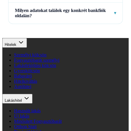
Milyen adatokat találok egy konkrét bankfiók
▾
oldalán?
Hitelek
Személyi kölcsön
Fogyasztóbarát személyi
Lakásfelújítási kölcsön
Gyorskölcsön
Babaváró
Hitelkiváltás
Autóhitel
Lakáshitel
Használt lakás
Új lakás
Minősített Fogyasztóbarát
Otthon Start