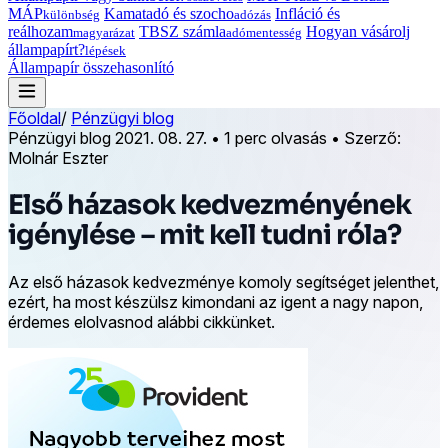
MÁP
Kamatadó és szocho
Infláció és
különbség
adózás
reálhozam
TBSZ számla
Hogyan vásárolj
magyarázat
adómentesség
állampapírt?
lépések
Állampapír összehasonlító
Főoldal
/
Pénzügyi blog
Pénzügyi blog
2021. 08. 27.
•
1 perc olvasás
•
Szerző:
Molnár Eszter
Első házasok kedvezményének
igénylése – mit kell tudni róla?
Az első házasok kedvezménye komoly segítséget jelenthet,
ezért, ha most készülsz kimondani az igent a nagy napon,
érdemes elolvasnod alábbi cikkünket.