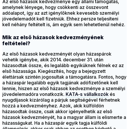
Az első házasok kedvezménye egy állami támogatás,
amelynek lényege, hogy csökkenti az összevont
adóalapot, így az azt igénylőknek kevesebb személyi
jövedelemadót kell fizetniük. Ehhez persze teljesíteni
kell néhány feltételt is, ám egyik sem lehetetlenül nehéz.
Mik az első házasok kedvezményének
feltételei?
Az első házasok kedvezményét olyan házaspárok
vehetik igénybe, akik 2014. december 31. után
házasodtak össze, és legalább egyiküknek félnek ez az
első házassága. Kiegészítés, hogy a bejegyzett
élettársak szintén jogosultak a támogatásra. Fontos, hogy
a házaspár legalább egyik tagjának adófizetőnek kell
lennie, hiszen az első házasok kedvezménye a személyi
jövedelemadóra vonatkozik.
KATA-s vállalkozók
és
nyugdíjasok kizárólag a párjuk segítségével férhetnek
hozzá a kedvezményhez. Azok, akik külföldön
házasodtak össze, csak akkor igényelhetik az első
házasok kedvezményét, ha a magyar állam is elismerte a
házasságukat. Ha a házaspár egyik tagja külföldi
állampolgár, akkor csak abban az esetben kérhető a