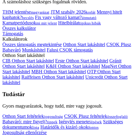
A számoláshoz szükséges fogalmak röviden.
THM jelentése
JTM szabály 2026
Mennyi hitelt
magyarázat
korlát
kaphatok?
Fix vagy változó kamat?
becslés
útmutató
Kamatperiódusok
Hitelbírálat
mi mit jelent
tipikus hibák
Összes kalkulátor
Támogatás
Kalkulátorok
Összes támogatás megtekintése
Otthon Start lakáshitel
CSOK Plusz
Babaváró
Munkáshitel
Falusi CSOK támogatás
Otthon Start lakáshitel
CIB Otthon Start lakáshitel
Erste Otthon Start lakáshitel
Gránit
Otthon Start lakáshitel
K&H Otthon Start lakáshitel
MagNet Otthon
Start lakáshitel
MBH Otthon Start lakáshitel
OTP Otthon Start
lakáshitel
Raiffeisen Otthon Start lakáshitel
Unicredit Otthon Start
lakáshitel
Tudástár
Gyors magyarázatok, hogy tudd, mire vagy jogosult.
Otthon Start feltételek
CSOK Plusz feltételek
jogosultság
összefoglaló
Babaváró: mire figyelj?
Igénylés menete
Szükséges
tippek
lépések
dokumentumok
Határidők és kizáró okok
lista
fontos
Jogosultság ellenőrzése