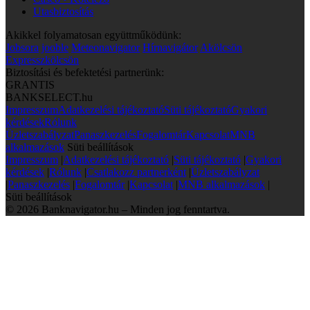
Utasbiztosítás
Akikkel folyamatosan együttműködünk:
Jobsora
jooble
Meteonavigator
Hírnavigátor
Akölcsön
Expresszkölcsön
Biztosítási és befektetési partnerünk:
GRANTIS
BANKSELECT.hu
Impresszum
Adatkezelési tájékoztató
Süti tájékoztató
Gyakori
kérdések
Rólunk
Üzletszabályzat
Panaszkezelés
Fogalomtár
Kapcsolat
MNB
alkalmazások
Süti beállítások
Impresszum
|
Adatkezelési tájékoztató
|
Süti tájékoztató
|
Gyakori
kérdések
|
Rólunk
|
Csatlakozz partnerként
|
Üzletszabályzat
|
Panaszkezelés
|
Fogalomtár
|
Kapcsolat
|
MNB alkalmazások
|
Süti beállítások
© 2026 Banknavigator.hu – Minden jog fenntartva.