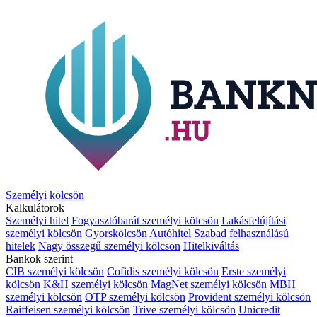
Személyi kölcsön
Kalkulátorok
Személyi hitel
Fogyasztóbarát személyi kölcsön
Lakásfelújítási
személyi kölcsön
Gyorskölcsön
Autóhitel
Szabad felhasználású
hitelek
Nagy összegű személyi kölcsön
Hitelkiváltás
Bankok szerint
CIB személyi kölcsön
Cofidis személyi kölcsön
Erste személyi
kölcsön
K&H személyi kölcsön
MagNet személyi kölcsön
MBH
személyi kölcsön
OTP személyi kölcsön
Provident személyi kölcsön
Raiffeisen személyi kölcsön
Trive személyi kölcsön
Unicredit