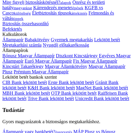
Mire figyelj biztosításkötésnél?
Önrész és területi
alapok
hatály
Kárrendezés menete
KGFB vs
magyarázat
lépések
Casco
Életbiztosítás típusok
Felmondás és
különbség
áttekintés
váltás
tippek
Biztosítás összehasonlító
Befektetés
Kalkulátorok
Állampapír
Babakötvény
Gyermek megtakarítás
Lekötött betét
Megtakarítási számla
Nyugdíj előtakarékosság
Állampapírok
Bónusz Magyar Állampapír
Diszkont Kincstárjegy
Egyéves Magyar
Állampapír
Euró Magyar Állampapír
Fix Magyar Állampapír
Kincstári Takarékjegy
Magyar Államkötvény
Magyar Állampapír
Plusz
Prémium Magyar Állampapír
Lekötött betét bankok szerint
CIB Bank lekötött betét
Erste Bank lekötött betét
Gránit Bank
lekötött betét
K&H Bank lekötött betét
MagNet Bank lekötött betét
MBH Bank lekötött betét
OTP Bank lekötött betét
Raiffeisen Bank
lekötött betét
Trive Bank lekötött betét
Unicredit Bank lekötött betét
Tudástár
Gyors magyarázatok a biztonságos megtakarításhoz.
Állampapír vagy bankbetét?
MÁP Plusz vs Bónusz
összevetés