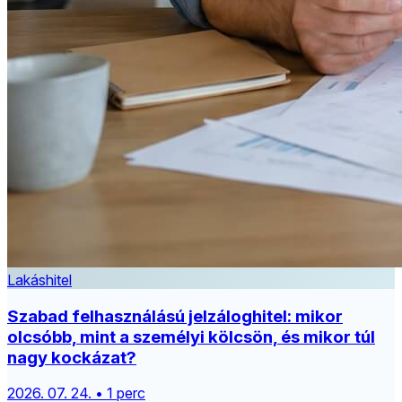
Lakáshitel
Szabad felhasználású jelzáloghitel: mikor
olcsóbb, mint a személyi kölcsön, és mikor túl
nagy kockázat?
2026. 07. 24. • 1 perc