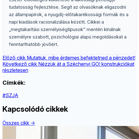
tudatosság fejlesztése. Segít az olvasóknak eligazodni
az állampapírok, a nyugdíj-előtakarékossági formák és a
napi kiadások racionalizálása között. Cikkei a
„megtakarítási személyiségtípusok” mentén kínálnak
személyre szabott, pszichológiai alapú megoldásokat a
fenntarthatóbb jövőért.
Előző cikk
Mutatjuk, mibe érdemes befektetned a pénzedet!
Következő cikk
Nézzük át a Széchenyi GO! konstrukciókat
részletesen
Címkék:
#SZJA
Kapcsolódó cikkek
Összes cikk →