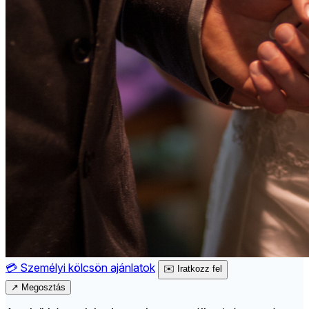
💳
Személyi kölcsön ajánlatok
✉️
Iratkozz fel
↗
Megosztás