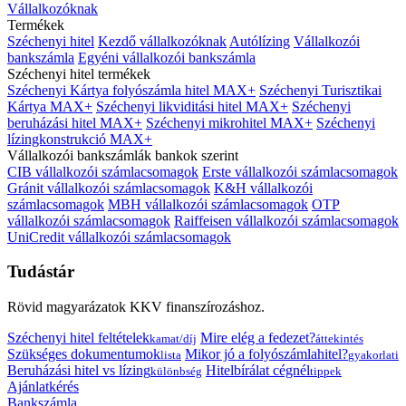
Vállalkozóknak
Termékek
Széchenyi hitel
Kezdő vállalkozóknak
Autólízing
Vállalkozói
bankszámla
Egyéni vállalkozói bankszámla
Széchenyi hitel termékek
Széchenyi Kártya folyószámla hitel MAX+
Széchenyi Turisztikai
Kártya MAX+
Széchenyi likviditási hitel MAX+
Széchenyi
beruházási hitel MAX+
Széchenyi mikrohitel MAX+
Széchenyi
lízingkonstrukció MAX+
Vállalkozói bankszámlák bankok szerint
CIB vállalkozói számlacsomagok
Erste vállalkozói számlacsomagok
Gránit vállalkozói számlacsomagok
K&H vállalkozói
számlacsomagok
MBH vállalkozói számlacsomagok
OTP
vállalkozói számlacsomagok
Raiffeisen vállalkozói számlacsomagok
UniCredit vállalkozói számlacsomagok
Tudástár
Rövid magyarázatok KKV finanszírozáshoz.
Széchenyi hitel feltételek
Mire elég a fedezet?
kamat/díj
áttekintés
Szükséges dokumentumok
Mikor jó a folyószámlahitel?
lista
gyakorlati
Beruházási hitel vs lízing
Hitelbírálat cégnél
különbség
tippek
Ajánlatkérés
Bankszámla