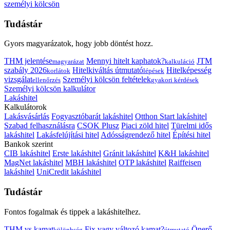
személyi kölcsön
Tudástár
Gyors magyarázatok, hogy jobb döntést hozz.
THM jelentése
Mennyi hitelt kaphatok?
JTM
magyarázat
kalkuláció
szabály 2026
Hitelkiváltás útmutató
Hitelképesség
korlátok
lépések
vizsgálat
Személyi kölcsön feltételek
ellenőrzés
gyakori kérdések
Személyi kölcsön kalkulátor
Lakáshitel
Kalkulátorok
Lakásvásárlás
Fogyasztóbarát lakáshitel
Otthon Start lakáshitel
Szabad felhasználásra
CSOK Plusz
Piaci zöld hitel
Türelmi idős
lakáshitel
Lakásfelújítási hitel
Adósságrendező hitel
Építési hitel
Bankok szerint
CIB lakáshitel
Erste lakáshitel
Gránit lakáshitel
K&H lakáshitel
MagNet lakáshitel
MBH lakáshitel
OTP lakáshitel
Raiffeisen
lakáshitel
UniCredit lakáshitel
Tudástár
Fontos fogalmak és tippek a lakáshitelhez.
THM vs kamat
Fix vagy változó kamat?
Önerő
különbség
útmutató