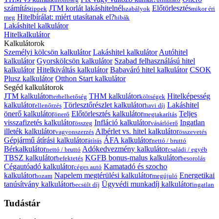
számítás
JTM korlát lakáshitelnél
Előtörlesztés
tippek
szabályok
mikor éri
Hitelbírálat: miért utasítanak el?
meg
hibák
Lakáshitel kalkulátor
Hitelkalkulátor
Kalkulátorok
Személyi kölcsön kalkulátor
Lakáshitel kalkulátor
Autóhitel
kalkulátor
Gyorskölcsön kalkulátor
Szabad felhasználású hitel
kalkulátor
Hitelkiváltás kalkulátor
Babaváró hitel kalkulátor
CSOK
Plusz kalkulátor
Otthon Start kalkulátor
Segéd kalkulátorok
JTM kalkulátor
THM kalkulátor
Hitelképesség
terhelhetőség
költségek
kalkulátor
Törlesztőrészlet kalkulátor
Lakáshitel
ellenőrzés
havi díj
önerő kalkulátor
Előtörlesztés kalkulátor
Teljes
önerő
megtakarítás
visszafizetés kalkulátor
Infláció kalkulátor
Ingatlan
összeg
vásárlóerő
illeték kalkulátor
Albérlet vs. hitel kalkulátor
vagyonszerzés
összevetés
Gépjármű átírási kalkulátor
ÁFA kalkulátor
átírás
nettó / bruttó
Bérkalkulátor
Adókedvezmény kalkulátor
nettó / bruttó
családi / egyéb
TBSZ kalkulátor
KGFB bonus-malus kalkulátor
befektetés
besorolás
Cégautóadó kalkulátor
Kamatadó és szocho
céges autó
kalkulátor
Napelem megtérülési kalkulátor
Energetikai
hozam
megújuló
tanúsítvány kalkulátor
Ügyvédi munkadíj kalkulátor
becsült díj
ingatlan
Tudástár