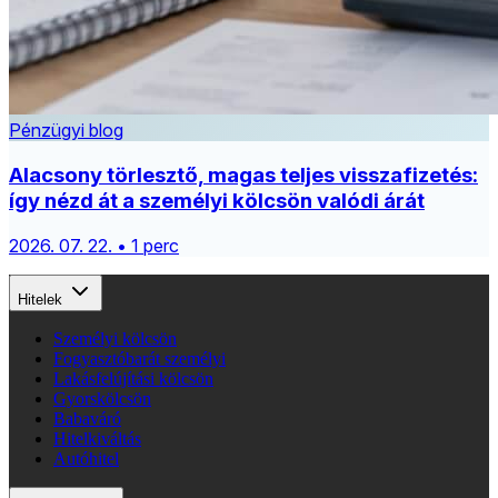
Pénzügyi blog
Alacsony törlesztő, magas teljes visszafizetés:
így nézd át a személyi kölcsön valódi árát
2026. 07. 22. • 1 perc
Hitelek
Személyi kölcsön
Fogyasztóbarát személyi
Lakásfelújítási kölcsön
Gyorskölcsön
Babaváró
Hitelkiváltás
Autóhitel