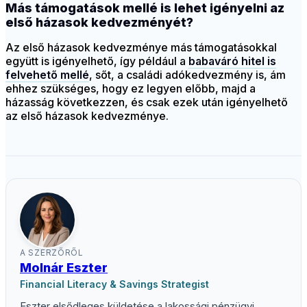
Más támogatások mellé is lehet igényelni az
első házasok kedvezményét?
Az első házasok kedvezménye más támogatásokkal
együtt is igényelhető, így például a
babaváró hitel is
felvehető mellé
, sőt, a családi adókedvezmény is, ám
ehhez szükséges, hogy ez legyen előbb, majd a
házasság következzen, és csak ezek után igényelhető
az első házasok kedvezménye.
A SZERZŐRŐL
Molnár Eszter
Financial Literacy & Savings Strategist
Eszter elsődleges küldetése a lakossági pénzügyi