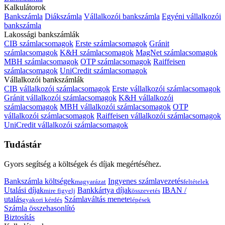
Kalkulátorok
Bankszámla
Diákszámla
Vállalkozói bankszámla
Egyéni vállalkozói
bankszámla
Lakossági bankszámlák
CIB számlacsomagok
Erste számlacsomagok
Gránit
számlacsomagok
K&H számlacsomagok
MagNet számlacsomagok
MBH számlacsomagok
OTP számlacsomagok
Raiffeisen
számlacsomagok
UniCredit számlacsomagok
Vállalkozói bankszámlák
CIB vállalkozói számlacsomagok
Erste vállalkozói számlacsomagok
Gránit vállalkozói számlacsomagok
K&H vállalkozói
számlacsomagok
MBH vállalkozói számlacsomagok
OTP
vállalkozói számlacsomagok
Raiffeisen vállalkozói számlacsomagok
UniCredit vállalkozói számlacsomagok
Tudástár
Gyors segítség a költségek és díjak megértéséhez.
Bankszámla költségek
Ingyenes számlavezetés
magyarázat
feltételek
Utalási díjak
Bankkártya díjak
IBAN /
mire figyelj
összevetés
utalás
Számlaváltás menete
gyakori kérdés
lépések
Számla összehasonlító
Biztosítás