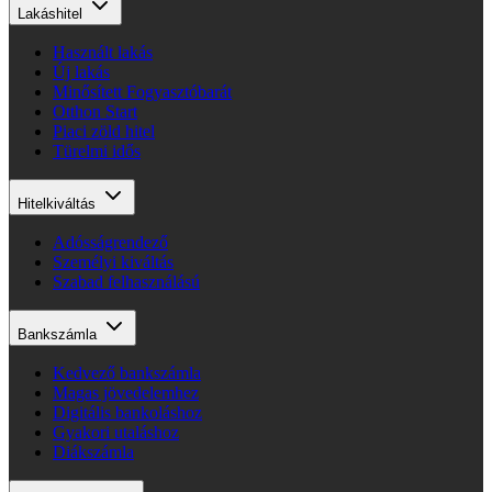
Lakáshitel
Használt lakás
Új lakás
Minősített Fogyasztóbarát
Otthon Start
Piaci zöld hitel
Türelmi idős
Hitelkiváltás
Adósságrendező
Személyi kiváltás
Szabad felhasználású
Bankszámla
Kedvező bankszámla
Magas jövedelemhez
Digitális bankoláshoz
Gyakori utaláshoz
Diákszámla