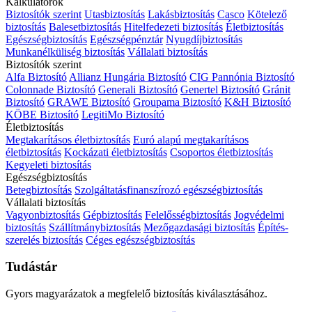
Kalkulátorok
Biztosítók szerint
Utasbiztosítás
Lakásbiztosítás
Casco
Kötelező
biztosítás
Balesetbiztosítás
Hitelfedezeti biztosítás
Életbiztosítás
Egészségbiztosítás
Egészségpénztár
Nyugdíjbiztosítás
Munkanélküliség biztosítás
Vállalati biztosítás
Biztosítók szerint
Alfa Biztosító
Allianz Hungária Biztosító
CIG Pannónia Biztosító
Colonnade Biztosító
Generali Biztosító
Genertel Biztosító
Gránit
Biztosító
GRAWE Biztosító
Groupama Biztosító
K&H Biztosító
KÖBE Biztosító
LegitiMo Biztosító
Életbiztosítás
Megtakarításos életbiztosítás
Euró alapú megtakarításos
életbiztosítás
Kockázati életbiztosítás
Csoportos életbiztosítás
Kegyeleti biztosítás
Egészségbiztosítás
Betegbiztosítás
Szolgáltatásfinanszírozó egészségbiztosítás
Vállalati biztosítás
Vagyonbiztosítás
Gépbiztosítás
Felelősségbiztosítás
Jogvédelmi
biztosítás
Szállítmánybiztosítás
Mezőgazdasági biztosítás
Építés-
szerelés biztosítás
Céges egészségbiztosítás
Tudástár
Gyors magyarázatok a megfelelő biztosítás kiválasztásához.