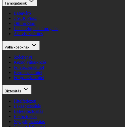
Támogatások
Babaváró
CSOK Plusz
Otthon Start
Lakásfelújítási támogatás
Áfa visszatérítés
Vállalkozóknak
Széchenyi
Kezdő vállalkozás
Folyószámlahitel
Beruházási hitel
Forgóeszközhitel
Biztosítás
Hitelfedezeti
Lakásbiztosítás
Balesetbiztosítás
Életbiztosítás
Nyugdíjbiztosítás
Casco • Kötelező