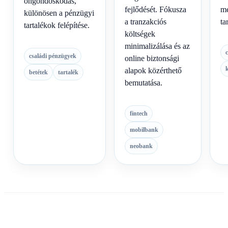
öngondoskodás,
fejlődését. Fókusza
mé
különösen a pénzügyi
a tranzakciós
ta
tartalékok felépítése.
költségek
minimalizálása és az
családi pénzügyek
online biztonsági
k
alapok közérthető
betétek
tartalék
bemutatása.
fintech
mobilbank
neobank