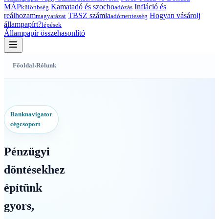
MÁP
Kamatadó és szocho
Infláció és
különbség
adózás
reálhozam
TBSZ számla
Hogyan vásárolj
magyarázat
adómentesség
állampapírt?
lépések
Állampapír összehasonlító
Főoldal
›
Rólunk
Banknavigator
cégcsoport
Pénzügyi
döntésekhez
építünk
gyors,