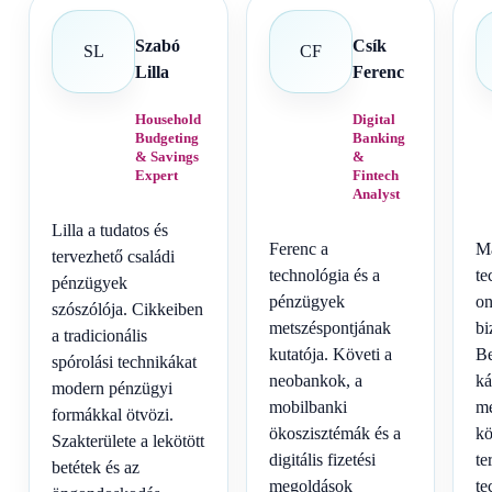
Szabó
Csík
SL
CF
Lilla
Ferenc
Household
Digital
Budgeting
Banking
& Savings
&
Expert
Fintech
Analyst
Lilla a tudatos és
Ferenc a
Má
tervezhető családi
technológia és a
te
pénzügyek
pénzügyek
on
szószólója. Cikkeiben
metszéspontjának
bi
a tradicionális
kutatója. Követi a
Be
spórolási technikákat
neobankok, a
ká
modern pénzügyi
mobilbanki
me
formákkal ötvözi.
ökoszisztémák és a
kö
Szakterülete a lekötött
digitális fizetési
te
betétek és az
megoldások
te