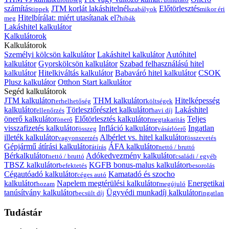
számítás
JTM korlát lakáshitelnél
Előtörlesztés
tippek
szabályok
mikor éri
Hitelbírálat: miért utasítanak el?
meg
hibák
Lakáshitel kalkulátor
Kalkulátorok
Kalkulátorok
Személyi kölcsön kalkulátor
Lakáshitel kalkulátor
Autóhitel
kalkulátor
Gyorskölcsön kalkulátor
Szabad felhasználású hitel
kalkulátor
Hitelkiváltás kalkulátor
Babaváró hitel kalkulátor
CSOK
Plusz kalkulátor
Otthon Start kalkulátor
Segéd kalkulátorok
JTM kalkulátor
THM kalkulátor
Hitelképesség
terhelhetőség
költségek
kalkulátor
Törlesztőrészlet kalkulátor
Lakáshitel
ellenőrzés
havi díj
önerő kalkulátor
Előtörlesztés kalkulátor
Teljes
önerő
megtakarítás
visszafizetés kalkulátor
Infláció kalkulátor
Ingatlan
összeg
vásárlóerő
illeték kalkulátor
Albérlet vs. hitel kalkulátor
vagyonszerzés
összevetés
Gépjármű átírási kalkulátor
ÁFA kalkulátor
átírás
nettó / bruttó
Bérkalkulátor
Adókedvezmény kalkulátor
nettó / bruttó
családi / egyéb
TBSZ kalkulátor
KGFB bonus-malus kalkulátor
befektetés
besorolás
Cégautóadó kalkulátor
Kamatadó és szocho
céges autó
kalkulátor
Napelem megtérülési kalkulátor
Energetikai
hozam
megújuló
tanúsítvány kalkulátor
Ügyvédi munkadíj kalkulátor
becsült díj
ingatlan
Tudástár