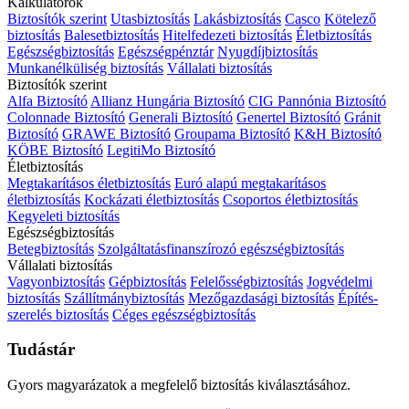
Kalkulátorok
Biztosítók szerint
Utasbiztosítás
Lakásbiztosítás
Casco
Kötelező
biztosítás
Balesetbiztosítás
Hitelfedezeti biztosítás
Életbiztosítás
Egészségbiztosítás
Egészségpénztár
Nyugdíjbiztosítás
Munkanélküliség biztosítás
Vállalati biztosítás
Biztosítók szerint
Alfa Biztosító
Allianz Hungária Biztosító
CIG Pannónia Biztosító
Colonnade Biztosító
Generali Biztosító
Genertel Biztosító
Gránit
Biztosító
GRAWE Biztosító
Groupama Biztosító
K&H Biztosító
KÖBE Biztosító
LegitiMo Biztosító
Életbiztosítás
Megtakarításos életbiztosítás
Euró alapú megtakarításos
életbiztosítás
Kockázati életbiztosítás
Csoportos életbiztosítás
Kegyeleti biztosítás
Egészségbiztosítás
Betegbiztosítás
Szolgáltatásfinanszírozó egészségbiztosítás
Vállalati biztosítás
Vagyonbiztosítás
Gépbiztosítás
Felelősségbiztosítás
Jogvédelmi
biztosítás
Szállítmánybiztosítás
Mezőgazdasági biztosítás
Építés-
szerelés biztosítás
Céges egészségbiztosítás
Tudástár
Gyors magyarázatok a megfelelő biztosítás kiválasztásához.