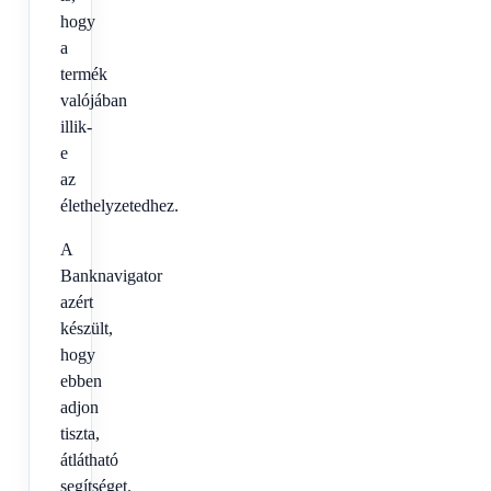
hogy
a
termék
valójában
illik-
e
az
élethelyzetedhez.
A
Banknavigator
azért
készült,
hogy
ebben
adjon
tiszta,
átlátható
segítséget.