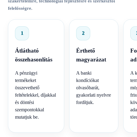
szakértelemre, technológiai fejlesztésre és szerkesztői
felelősségre.
1
2
Átlátható
Érthető
Fo
összehasonlítás
magyarázat
ad
A pénzügyi
A banki
A k
termékeket
kondíciókat
ter
összevethető
olvasóbarát,
mög
feltételekkel, díjakkal
gyakorlati nyelvre
fri
és döntési
fordítjuk.
köv
szempontokkal
ada
mutatjuk be.
tör