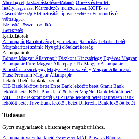
Mire figyelj biztosításkötésnél?
Önrész és területi
alapok
hatály
Kárrendezés menete
KGFB vs
magyarázat
lépések
Casco
Életbiztosítás típusok
Felmondás és
különbség
áttekintés
váltás
tippek
Biztosítás összehasonlító
Befektetés
Kalkulátorok
Állampapír
Babakötvény
Gyermek megtakarítás
Lekötött betét
Megtakarítási számla
Nyugdíj előtakarékosság
Állampapírok
Bónusz Magyar Állampapír
Diszkont Kincstárjegy
Egyéves Magyar
Állampapír
Euró Magyar Állampapír
Fix Magyar Állampapír
Kincstári Takarékjegy
Magyar Államkötvény
Magyar Állampapír
Plusz
Prémium Magyar Állampapír
Lekötött betét bankok szerint
CIB Bank lekötött betét
Erste Bank lekötött betét
Gránit Bank
lekötött betét
K&H Bank lekötött betét
MagNet Bank lekötött betét
MBH Bank lekötött betét
OTP Bank lekötött betét
Raiffeisen Bank
lekötött betét
Trive Bank lekötött betét
Unicredit Bank lekötött betét
Tudástár
Gyors magyarázatok a biztonságos megtakarításhoz.
Állampapír vagy bankbetét?
MÁP Plusz vs Bónusz
összevetés