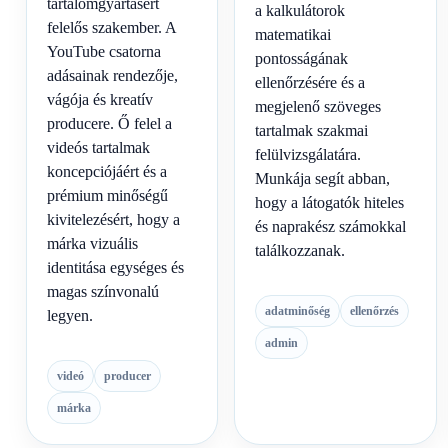
tartalomgyártásért
a kalkulátorok
felelős szakember. A
matematikai
YouTube csatorna
pontosságának
adásainak rendezője,
ellenőrzésére és a
vágója és kreatív
megjelenő szöveges
producere. Ő felel a
tartalmak szakmai
videós tartalmak
felülvizsgálatára.
koncepciójáért és a
Munkája segít abban,
prémium minőségű
hogy a látogatók hiteles
kivitelezésért, hogy a
és naprakész számokkal
márka vizuális
találkozzanak.
identitása egységes és
magas színvonalú
adatminőség
ellenőrzés
legyen.
admin
videó
producer
márka