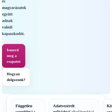
és
magyarázatok
együtt
adnak
valódi
kapaszkodót.
Ismerd
meg a
csapatot
Hogyan
dolgozunk?
Független
Adatvezérelt
Kö
szemlélet
Az
működés
Kalkulátorokkal,
sz