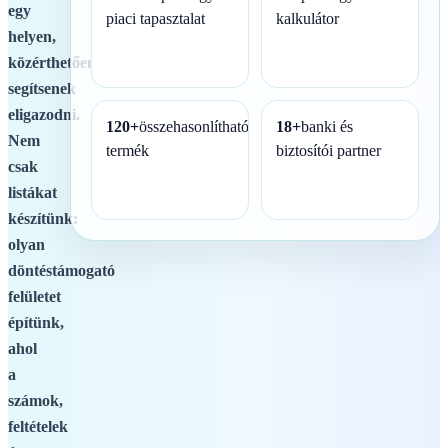
egy
piaci tapasztalat
kalkulátor
helyen,
közérthetően
segítsenek
eligazodni.
120+
összehasonlítható
18+
banki és
Nem
termék
biztosítói partner
csak
listákat
készítünk:
olyan
döntéstámogató
felületet
építünk,
ahol
a
számok,
feltételek