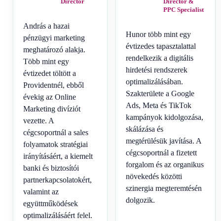
Director
Director &
PPC Specialist
András a hazai
Hunor több mint egy
pénzügyi marketing
évtizedes tapasztalattal
meghatározó alakja.
rendelkezik a digitális
Több mint egy
hirdetési rendszerek
évtizedet töltött a
optimalizálásában.
Providentnél, ebből
Szakterülete a Google
évekig az Online
Ads, Meta és TikTok
Marketing divíziót
kampányok kidolgozása,
vezette. A
skálázása és
cégcsoportnál a sales
megtérülésük javítása. A
folyamatok stratégiai
cégcsoportnál a fizetett
irányításáért, a kiemelt
forgalom és az organikus
banki és biztosítói
növekedés közötti
partnerkapcsolatokért,
szinergia megteremtésén
valamint az
dolgozik.
együttműködések
optimalizálásáért felel.