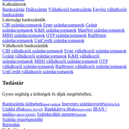
Kalkulátorok
Bankszámla
Diákszámla
Vállalkozói bankszámla
Egyéni vállalkozói
bankszámla
Lakossági bankszámlák
CIB számlacsomagok
Erste számlacsomagok
Gránit
számlacsomagok
K&H számlacsomagok
MagNet számlacsomagok
MBH számlacsomagok
OTP számlacsomagok
Raiffeisen
számlacsomagok
UniCredit számlacsomagok
Vállalkozói bankszámlák
CIB vállalkozói számlacsomagok
Erste vállalkozói számlacsomagok
Gránit vállalkozói számlacsomagok
K&H vállalkozói
számlacsomagok
MBH vállalkozói számlacsomagok
OTP
vállalkozói számlacsomagok
Raiffeisen vállalkozói számlacsomagok
UniCredit vállalkozói számlacsomagok
Tudástár
Gyors segítség a költségek és díjak megértéséhez.
Bankszámla költségek
Ingyenes számlavezetés
magyarázat
feltételek
Utalási díjak
Bankkártya díjak
IBAN /
mire figyelj
összevetés
utalás
Számlaváltás menete
gyakori kérdés
lépések
Számla összehasonlító
Biztosítás