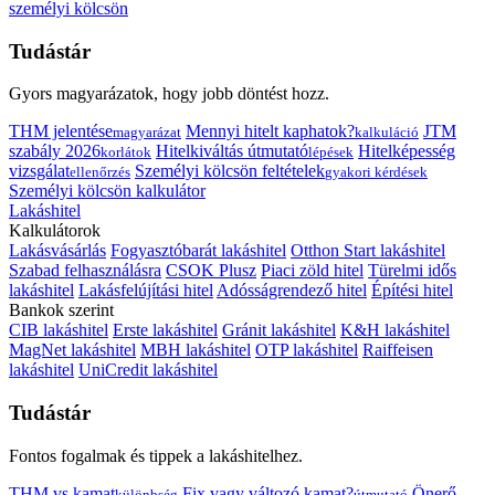
személyi kölcsön
Tudástár
Gyors magyarázatok, hogy jobb döntést hozz.
THM jelentése
Mennyi hitelt kaphatok?
JTM
magyarázat
kalkuláció
szabály 2026
Hitelkiváltás útmutató
Hitelképesség
korlátok
lépések
vizsgálat
Személyi kölcsön feltételek
ellenőrzés
gyakori kérdések
Személyi kölcsön kalkulátor
Lakáshitel
Kalkulátorok
Lakásvásárlás
Fogyasztóbarát lakáshitel
Otthon Start lakáshitel
Szabad felhasználásra
CSOK Plusz
Piaci zöld hitel
Türelmi idős
lakáshitel
Lakásfelújítási hitel
Adósságrendező hitel
Építési hitel
Bankok szerint
CIB lakáshitel
Erste lakáshitel
Gránit lakáshitel
K&H lakáshitel
MagNet lakáshitel
MBH lakáshitel
OTP lakáshitel
Raiffeisen
lakáshitel
UniCredit lakáshitel
Tudástár
Fontos fogalmak és tippek a lakáshitelhez.
THM vs kamat
Fix vagy változó kamat?
Önerő
különbség
útmutató