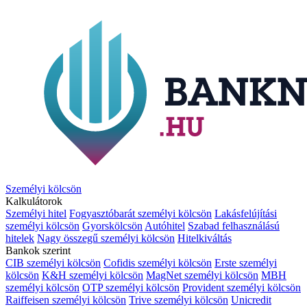
Személyi kölcsön
Kalkulátorok
Személyi hitel
Fogyasztóbarát személyi kölcsön
Lakásfelújítási
személyi kölcsön
Gyorskölcsön
Autóhitel
Szabad felhasználású
hitelek
Nagy összegű személyi kölcsön
Hitelkiváltás
Bankok szerint
CIB személyi kölcsön
Cofidis személyi kölcsön
Erste személyi
kölcsön
K&H személyi kölcsön
MagNet személyi kölcsön
MBH
személyi kölcsön
OTP személyi kölcsön
Provident személyi kölcsön
Raiffeisen személyi kölcsön
Trive személyi kölcsön
Unicredit