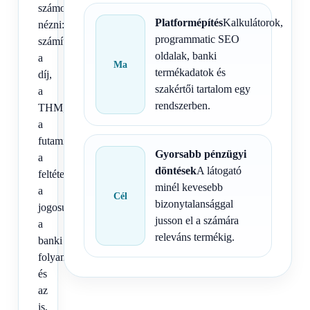
számot
Platformépítés
Kalkulátorok,
nézni:
programmatic SEO
számít
oldalak, banki
a
Ma
termékadatok és
díj,
szakértői tartalom egy
a
rendszerben.
THM,
a
futamidő,
Gyorsabb pénzügyi
a
döntések
A látogató
feltételrendszer,
minél kevesebb
a
Cél
bizonytalansággal
jogosultság,
jusson el a számára
a
releváns termékig.
banki
folyamat
és
az
is,