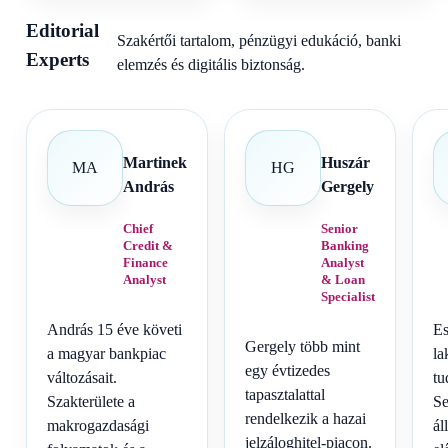
Editorial
Szakértői tartalom, pénzügyi edukáció, banki
Experts
elemzés és digitális biztonság.
Martinek
Huszár
MA
HG
András
Gergely
Chief
Senior
Credit &
Banking
Finance
Analyst
Analyst
& Loan
Specialist
András 15 éve követi
Es
Gergely több mint
a magyar bankpiac
la
egy évtizedes
változásait.
tu
tapasztalattal
Szakterülete a
Se
rendelkezik a hazai
makrogazdasági
ál
jelzáloghitel-piacon.