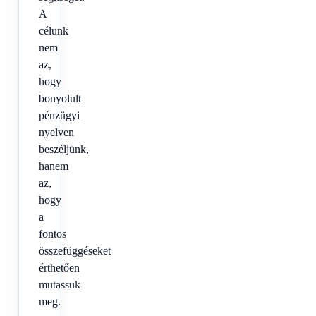
A
célunk
nem
az,
hogy
bonyolult
pénzügyi
nyelven
beszéljünk,
hanem
az,
hogy
a
fontos
összefüggéseket
érthetően
mutassuk
meg.