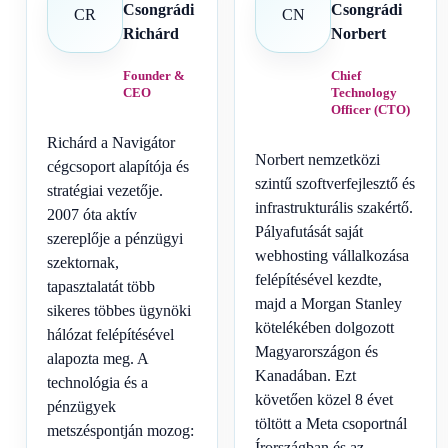
Csongrádi
Csongrádi
CR
CN
Richárd
Norbert
Founder &
Chief
CEO
Technology
Officer (CTO)
Richárd a Navigátor
Norbert nemzetközi
cégcsoport alapítója és
szintű szoftverfejlesztő és
stratégiai vezetője.
infrastrukturális szakértő.
2007 óta aktív
Pályafutását saját
szereplője a pénzügyi
webhosting vállalkozása
szektornak,
felépítésével kezdte,
tapasztalatát több
majd a Morgan Stanley
sikeres többes ügynöki
kötelékében dolgozott
hálózat felépítésével
Magyarországon és
alapozta meg. A
Kanadában. Ezt
technológia és a
követően közel 8 évet
pénzügyek
töltött a Meta csoportnál
metszéspontján mozog:
Írországban és az