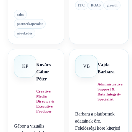
PPC
ROAS
growth
sales
partnerkapcsolat
növekedés
Kovács
Vajda
KP
VB
Gábor
Barbara
Péter
Administrative
Support &
Creative
Data Integrity
Media
Specialist
Director &
Executive
Producer
Barbara a platformok
adatainak őre.
Gábor a vizuális
Felelősségi köre kiterjed