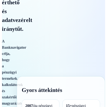
érthető
és
adatvezérelt
iránytűt.
A
Banknavigator
célja,
hogy
a
pénzügyi
termékek,
kalkulátorok
Gyors áttekintés
és
szakértői
magyarázatok
2007
óta pénzügyi
15+
pénzügyi