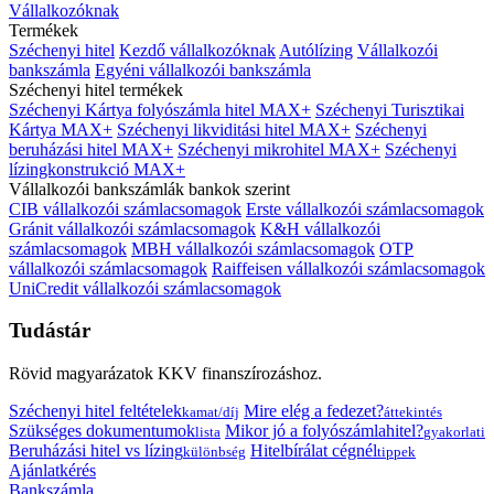
Vállalkozóknak
Termékek
Széchenyi hitel
Kezdő vállalkozóknak
Autólízing
Vállalkozói
bankszámla
Egyéni vállalkozói bankszámla
Széchenyi hitel termékek
Széchenyi Kártya folyószámla hitel MAX+
Széchenyi Turisztikai
Kártya MAX+
Széchenyi likviditási hitel MAX+
Széchenyi
beruházási hitel MAX+
Széchenyi mikrohitel MAX+
Széchenyi
lízingkonstrukció MAX+
Vállalkozói bankszámlák bankok szerint
CIB vállalkozói számlacsomagok
Erste vállalkozói számlacsomagok
Gránit vállalkozói számlacsomagok
K&H vállalkozói
számlacsomagok
MBH vállalkozói számlacsomagok
OTP
vállalkozói számlacsomagok
Raiffeisen vállalkozói számlacsomagok
UniCredit vállalkozói számlacsomagok
Tudástár
Rövid magyarázatok KKV finanszírozáshoz.
Széchenyi hitel feltételek
Mire elég a fedezet?
kamat/díj
áttekintés
Szükséges dokumentumok
Mikor jó a folyószámlahitel?
lista
gyakorlati
Beruházási hitel vs lízing
Hitelbírálat cégnél
különbség
tippek
Ajánlatkérés
Bankszámla