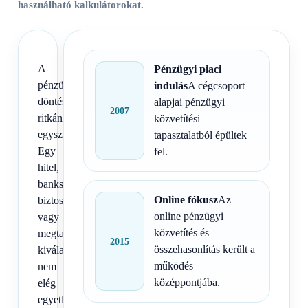
használható kalkulátorokat.
A
Pénzügyi piaci
pénzügyi
indulás
A cégcsoport
döntések
alapjai pénzügyi
2007
ritkán
közvetítési
egyszerűek.
tapasztalatból épültek
Egy
fel.
hitel,
bankszámla,
Online fókusz
Az
biztosítás
online pénzügyi
vagy
közvetítés és
megtakarítás
2015
összehasonlítás került a
kiválasztásánál
működés
nem
középpontjába.
elég
egyetlen