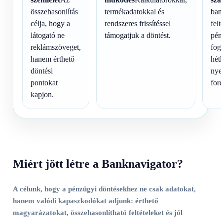
összehasonlítás
termékadatokkal és
ban
célja, hogy a
rendszeres frissítéssel
fel
látogató ne
támogatjuk a döntést.
pé
reklámszöveget,
fog
hanem érthető
hét
döntési
nye
pontokat
for
kapjon.
Miért jött létre a Banknavigator?
A célunk, hogy a pénzügyi döntésekhez ne csak adatokat,
hanem valódi kapaszkodókat adjunk: érthető
magyarázatokat, összehasonlítható feltételeket és jól