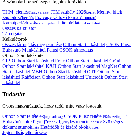
A számoláshoz szükséges fogalmak röviden.
THM jelentése
JTM szabály 2026
Mennyi hitelt
magyarázat
korlát
kaphatok?
Fix vagy változó kamat?
becslés
útmutató
Kamatperiódusok
Hitelbírálat
mi mit jelent
tipikus hibák
Összes kalkulátor
Támogatás
Kalkulátorok
Összes támogatás megtekintése
Otthon Start lakáshitel
CSOK Plusz
Babaváró
Munkáshitel
Falusi CSOK támogatás
Otthon Start lakáshitel
CIB Otthon Start lakáshitel
Erste Otthon Start lakáshitel
Gránit
Otthon Start lakáshitel
K&H Otthon Start lakáshitel
MagNet Otthon
Start lakáshitel
MBH Otthon Start lakáshitel
OTP Otthon Start
lakáshitel
Raiffeisen Otthon Start lakáshitel
Unicredit Otthon Start
lakáshitel
Tudástár
Gyors magyarázatok, hogy tudd, mire vagy jogosult.
Otthon Start feltételek
CSOK Plusz feltételek
jogosultság
összefoglaló
Babaváró: mire figyelj?
Igénylés menete
Szükséges
tippek
lépések
dokumentumok
Határidők és kizáró okok
lista
fontos
Jogosultság ellenőrzése