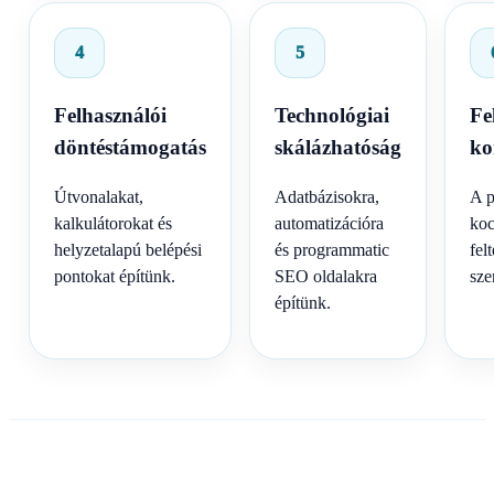
4
5
Felhasználói
Technológiai
Fe
döntéstámogatás
skálázhatóság
ko
Útvonalakat,
Adatbázisokra,
A p
kalkulátorokat és
automatizációra
koc
helyzetalapú belépési
és programmatic
fel
pontokat építünk.
SEO oldalakra
sze
építünk.