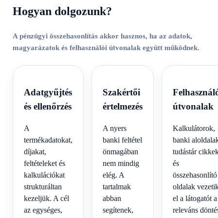
Hogyan dolgozunk?
A pénzügyi összehasonlítás akkor hasznos, ha az adatok,
magyarázatok és felhasználói útvonalak együtt működnek.
Adatgyűjtés
Szakértői
Felhasznál
és ellenőrzés
értelmezés
útvonalak
A
A nyers
Kalkulátorok,
termékadatokat,
banki feltétel
banki aloldala
díjakat,
önmagában
tudástár cikke
feltételeket és
nem mindig
és
kalkulációkat
elég. A
összehasonlító
strukturáltan
tartalmak
oldalak vezeti
kezeljük. A cél
abban
el a látogatót a
az egységes,
segítenek,
releváns dönté