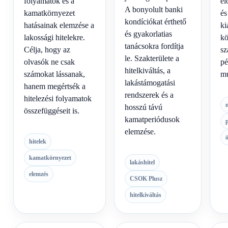
folyamatok és a
el
A bonyolult banki
kamatkörnyezet
és
kondíciókat érthető
hatásainak elemzése a
ki
és gyakorlatias
lakossági hitelekre.
kö
tanácsokra fordítja
Célja, hogy az
sz
le. Szakterülete a
olvasók ne csak
pé
hitelkiváltás, a
számokat lássanak,
mu
lakástámogatási
hanem megértsék a
rendszerek és a
hitelezési folyamatok
hosszú távú
összefüggéseit is.
kamatperiódusok
elemzése.
hitelek
kamatkörnyezet
lakáshitel
elemzés
CSOK Plusz
hitelkiváltás