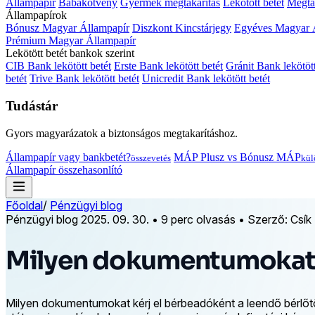
Állampapír
Babakötvény
Gyermek megtakarítás
Lekötött betét
Megtak
Állampapírok
Bónusz Magyar Állampapír
Diszkont Kincstárjegy
Egyéves Magyar 
Prémium Magyar Állampapír
Lekötött betét bankok szerint
CIB Bank lekötött betét
Erste Bank lekötött betét
Gránit Bank lekötött
betét
Trive Bank lekötött betét
Unicredit Bank lekötött betét
Tudástár
Gyors magyarázatok a biztonságos megtakarításhoz.
Állampapír vagy bankbetét?
MÁP Plusz vs Bónusz MÁP
összevetés
kül
Állampapír összehasonlító
Főoldal
/
Pénzügyi blog
Pénzügyi blog
2025. 09. 30.
•
9 perc olvasás
•
Szerző: Csík
Milyen dokumentumokat ké
Milyen dokumentumokat kérj el bérbeadóként a leendő bérlőt