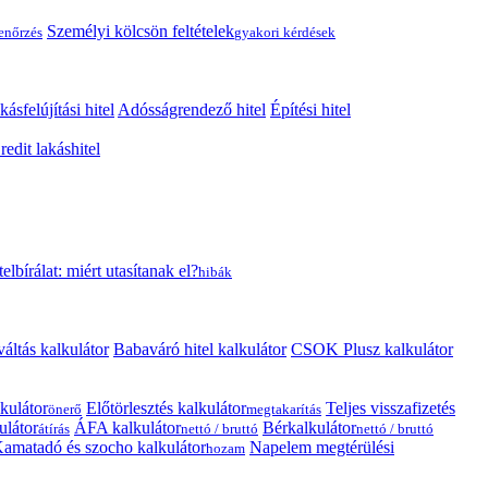
Személyi kölcsön feltételek
lenőrzés
gyakori kérdések
kásfelújítási hitel
Adósságrendező hitel
Építési hitel
edit lakáshitel
telbírálat: miért utasítanak el?
hibák
váltás kalkulátor
Babaváró hitel kalkulátor
CSOK Plusz kalkulátor
kulátor
Előtörlesztés kalkulátor
Teljes visszafizetés
önerő
megtakarítás
ulátor
ÁFA kalkulátor
Bérkalkulátor
átírás
nettó / bruttó
nettó / bruttó
amatadó és szocho kalkulátor
Napelem megtérülési
hozam