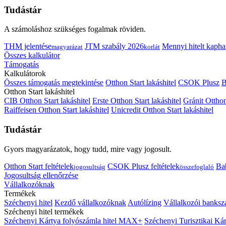
Tudástár
A számoláshoz szükséges fogalmak röviden.
THM jelentése
JTM szabály 2026
Mennyi hitelt kapha
magyarázat
korlát
Összes kalkulátor
Támogatás
Kalkulátorok
Összes támogatás megtekintése
Otthon Start lakáshitel
CSOK Plusz
B
Otthon Start lakáshitel
CIB Otthon Start lakáshitel
Erste Otthon Start lakáshitel
Gránit Otthon
Raiffeisen Otthon Start lakáshitel
Unicredit Otthon Start lakáshitel
Tudástár
Gyors magyarázatok, hogy tudd, mire vagy jogosult.
Otthon Start feltételek
CSOK Plusz feltételek
Bab
jogosultság
összefoglaló
Jogosultság ellenőrzése
Vállalkozóknak
Termékek
Széchenyi hitel
Kezdő vállalkozóknak
Autólízing
Vállalkozói banksz
Széchenyi hitel termékek
Széchenyi Kártya folyószámla hitel MAX+
Széchenyi Turisztikai 