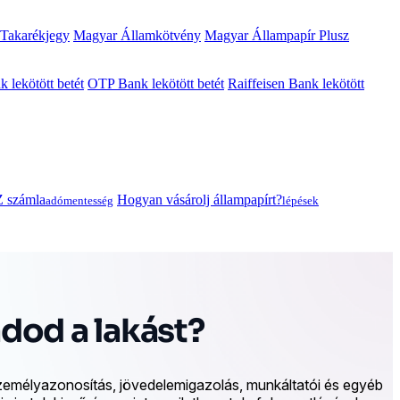
 Takarékjegy
Magyar Államkötvény
Magyar Állampapír Plusz
lekötött betét
OTP Bank lekötött betét
Raiffeisen Bank lekötött
 számla
Hogyan vásárolj állampapírt?
adómentesség
lépések
dod a lakást?
személyazonosítás, jövedelemigazolás, munkáltatói és egyéb