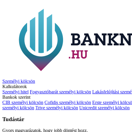
Személyi kölcsön
Kalkulátorok
Személyi hitel
Fogyasztóbarát személyi kölcsön
Lakásfelújítási szemé
Bankok szerint
CIB személyi kölcsön
Cofidis személyi kölcsön
Erste személyi kölcs
személyi kölcsön
Trive személyi kölcsön
Unicredit személyi kölcsön
Tudástár
Gyors magyarázatok, hogy jobb döntést hozz.