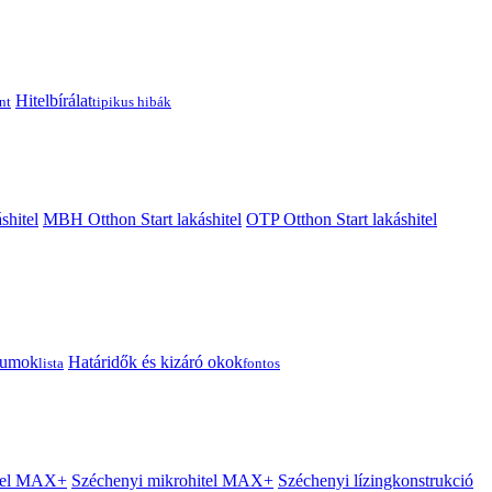
Hitelbírálat
nt
tipikus hibák
shitel
MBH Otthon Start lakáshitel
OTP Otthon Start lakáshitel
tumok
Határidők és kizáró okok
lista
fontos
itel MAX+
Széchenyi mikrohitel MAX+
Széchenyi lízingkonstrukció