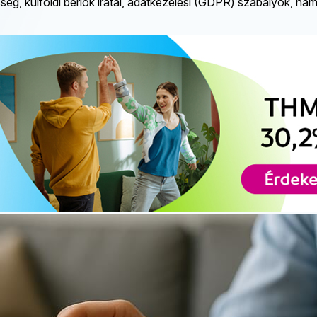
g, külföldi bérlők iratai, adatkezelési (GDPR) szabályok, hami