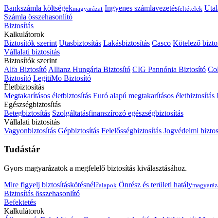
Bankszámla költségek
Ingyenes számlavezetés
Utal
magyarázat
feltételek
Számla összehasonlító
Biztosítás
Kalkulátorok
Biztosítók szerint
Utasbiztosítás
Lakásbiztosítás
Casco
Kötelező bizto
Vállalati biztosítás
Biztosítók szerint
Alfa Biztosító
Allianz Hungária Biztosító
CIG Pannónia Biztosító
Col
Biztosító
LegitiMo Biztosító
Életbiztosítás
Megtakarításos életbiztosítás
Euró alapú megtakarításos életbiztosítás
Egészségbiztosítás
Betegbiztosítás
Szolgáltatásfinanszírozó egészségbiztosítás
Vállalati biztosítás
Vagyonbiztosítás
Gépbiztosítás
Felelősségbiztosítás
Jogvédelmi biztos
Tudástár
Gyors magyarázatok a megfelelő biztosítás kiválasztásához.
Mire figyelj biztosításkötésnél?
Önrész és területi hatály
alapok
magyaráz
Biztosítás összehasonlító
Befektetés
Kalkulátorok