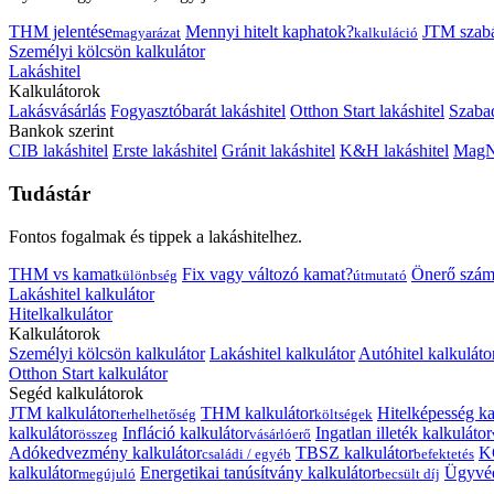
THM jelentése
Mennyi hitelt kaphatok?
JTM szab
magyarázat
kalkuláció
Személyi kölcsön kalkulátor
Lakáshitel
Kalkulátorok
Lakásvásárlás
Fogyasztóbarát lakáshitel
Otthon Start lakáshitel
Szabad
Bankok szerint
CIB lakáshitel
Erste lakáshitel
Gránit lakáshitel
K&H lakáshitel
MagNe
Tudástár
Fontos fogalmak és tippek a lakáshitelhez.
THM vs kamat
Fix vagy változó kamat?
Önerő szám
különbség
útmutató
Lakáshitel kalkulátor
Hitelkalkulátor
Kalkulátorok
Személyi kölcsön kalkulátor
Lakáshitel kalkulátor
Autóhitel kalkuláto
Otthon Start kalkulátor
Segéd kalkulátorok
JTM kalkulátor
THM kalkulátor
Hitelképesség ka
terhelhetőség
költségek
kalkulátor
Infláció kalkulátor
Ingatlan illeték kalkulátor
összeg
vásárlóerő
Adókedvezmény kalkulátor
TBSZ kalkulátor
K
családi / egyéb
befektetés
kalkulátor
Energetikai tanúsítvány kalkulátor
Ügyvéd
megújuló
becsült díj