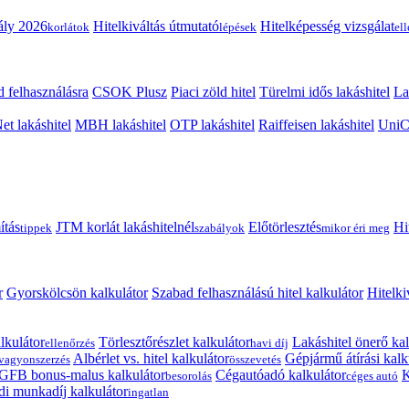
ály 2026
Hitelkiváltás útmutató
Hitelképesség vizsgálat
korlátok
lépések
el
 felhasználásra
CSOK Plusz
Piaci zöld hitel
Türelmi idős lakáshitel
La
t lakáshitel
MBH lakáshitel
OTP lakáshitel
Raiffeisen lakáshitel
UniCr
ítás
JTM korlát lakáshitelnél
Előtörlesztés
Hi
tippek
szabályok
mikor éri meg
r
Gyorskölcsön kalkulátor
Szabad felhasználású hitel kalkulátor
Hitelki
lkulátor
Törlesztőrészlet kalkulátor
Lakáshitel önerő kal
ellenőrzés
havi díj
Albérlet vs. hitel kalkulátor
Gépjármű átírási kalk
vagyonszerzés
összevetés
GFB bonus-malus kalkulátor
Cégautóadó kalkulátor
K
besorolás
céges autó
i munkadíj kalkulátor
ingatlan