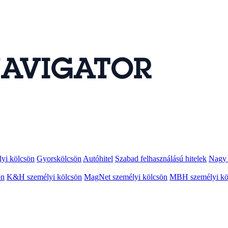
lyi kölcsön
Gyorskölcsön
Autóhitel
Szabad felhasználású hitelek
Nagy 
ön
K&H személyi kölcsön
MagNet személyi kölcsön
MBH személyi kö