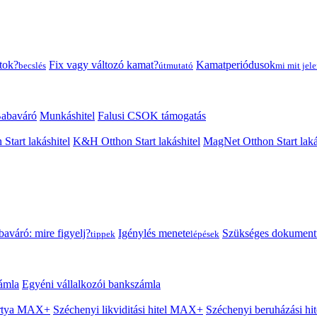
tok?
Fix vagy változó kamat?
Kamatperiódusok
becslés
útmutató
mi mit jele
abaváró
Munkáshitel
Falusi CSOK támogatás
 Start lakáshitel
K&H Otthon Start lakáshitel
MagNet Otthon Start laká
aváró: mire figyelj?
Igénylés menete
Szükséges dokumen
tippek
lépések
ámla
Egyéni vállalkozói bankszámla
Kártya MAX+
Széchenyi likviditási hitel MAX+
Széchenyi beruházási h