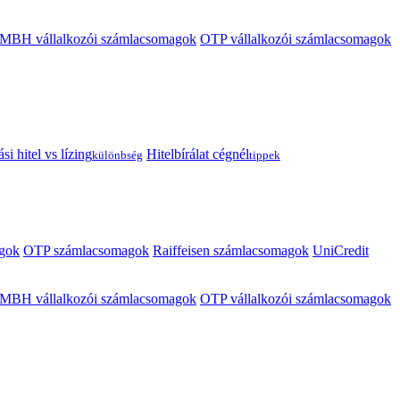
MBH vállalkozói számlacsomagok
OTP vállalkozói számlacsomagok
i hitel vs lízing
Hitelbírálat cégnél
különbség
tippek
gok
OTP számlacsomagok
Raiffeisen számlacsomagok
UniCredit
MBH vállalkozói számlacsomagok
OTP vállalkozói számlacsomagok