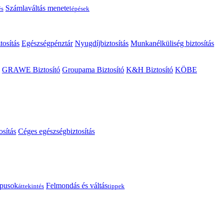
Számlaváltás menete
és
lépések
tosítás
Egészségpénztár
Nyugdíjbiztosítás
Munkanélküliség biztosítás
GRAWE Biztosító
Groupama Biztosító
K&H Biztosító
KÖBE
osítás
Céges egészségbiztosítás
típusok
Felmondás és váltás
áttekintés
tippek