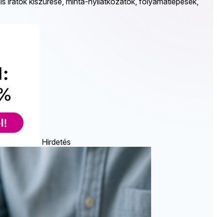
s iratok kiszűrése, minta-nyilatkozatok, folyamatlépések,
Hirdetés