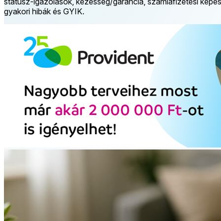
státusz-igazolások, kezesség/garancia, számlafizetési képessé
gyakori hibák és GYIK.