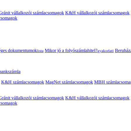
Gránit vállalkozói számlacsomagok
K&H vállalkozói számlacsomagok
acsomagok
éges dokumentumok
Mikor jó a folyószámlahitel?
Beruházás
lista
gyakorlati
 bankszámla
K&H számlacsomagok
MagNet számlacsomagok
MBH számlacsoma
Gránit vállalkozói számlacsomagok
K&H vállalkozói számlacsomagok
acsomagok