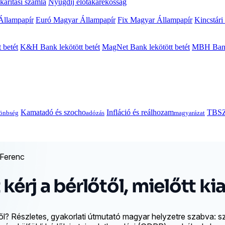
arítási számla
Nyugdíj előtakarékosság
Állampapír
Euró Magyar Állampapír
Fix Magyar Állampapír
Kincstári
 betét
K&H Bank lekötött betét
MagNet Bank lekötött betét
MBH Bank 
Kamatadó és szocho
Infláció és reálhozam
TBSZ
önbség
adózás
magyarázat
 Ferenc
rj a bérlőtől, mielőtt kia
ől? Részletes, gyakorlati útmutató magyar helyzetre szabva: 