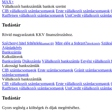
MAX+
Vállalkozói bankszámlák bankok szerint
CIB vállalkozói számlacsomagok
Erste vállalkozói számlacsomagok
Raiffeisen vállalkozói számlacsomagok
UniCredit vállalkozói száml
Tudástár
Rövid magyarázatok KKV finanszírozáshoz.
Széchenyi hitel feltételek
Mire elég a fedezet?
Szüks
kamat/díj
áttekintés
Ajánlatkérés
Bankszámla
Kalkulátorok
Bankszámla
Diákszámla
Vállalkozói bankszámla
Egyéni vállalkozói
Lakossági bankszámlák
CIB számlacsomagok
Erste számlacsomagok
Gránit számlacsomagok
számlacsomagok
Vállalkozói bankszámlák
CIB vállalkozói számlacsomagok
Erste vállalkozói számlacsomagok
Raiffeisen vállalkozói számlacsomagok
UniCredit vállalkozói száml
Tudástár
Gyors segítség a költségek és díjak megértéséhez.