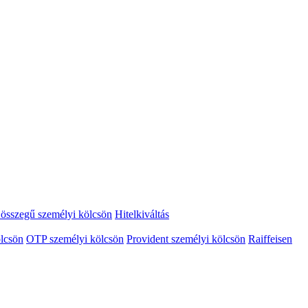
összegű személyi kölcsön
Hitelkiváltás
lcsön
OTP személyi kölcsön
Provident személyi kölcsön
Raiffeisen