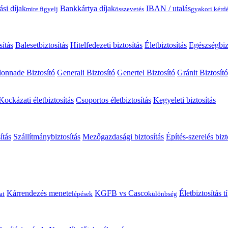
ási díjak
Bankkártya díjak
IBAN / utalás
mire figyelj
összevetés
gyakori kérd
sítás
Balesetbiztosítás
Hitelfedezeti biztosítás
Életbiztosítás
Egészségbiz
onnade Biztosító
Generali Biztosító
Genertel Biztosító
Gránit Biztosító
Kockázati életbiztosítás
Csoportos életbiztosítás
Kegyeleti biztosítás
ítás
Szállítmánybiztosítás
Mezőgazdasági biztosítás
Építés-szerelés bizt
Kárrendezés menete
KGFB vs Casco
Életbiztosítás 
at
lépések
különbség