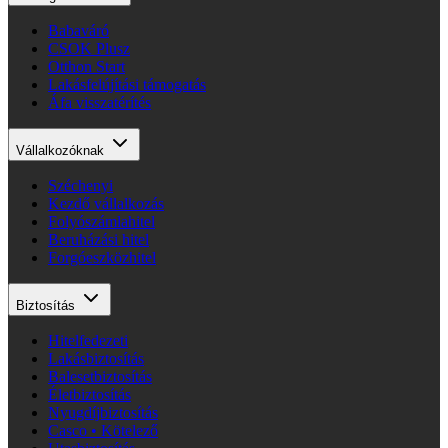
Babaváró
CSOK Plusz
Otthon Start
Lakásfelújítási támogatás
Áfa visszatérítés
Vállalkozóknak
Széchenyi
Kezdő vállalkozás
Folyószámlahitel
Beruházási hitel
Forgóeszközhitel
Biztosítás
Hitelfedezeti
Lakásbiztosítás
Balesetbiztosítás
Életbiztosítás
Nyugdíjbiztosítás
Casco • Kötelező