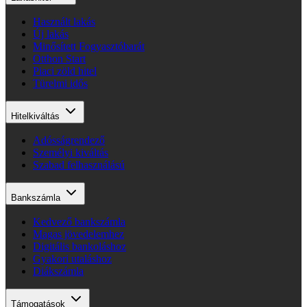
Használt lakás
Új lakás
Minősített Fogyasztóbarát
Otthon Start
Piaci zöld hitel
Türelmi idős
Hitelkiváltás
Adósságrendező
Személyi kiváltás
Szabad felhasználású
Bankszámla
Kedvező bankszámla
Magas jövedelemhez
Digitális bankoláshoz
Gyakori utaláshoz
Diákszámla
Támogatások