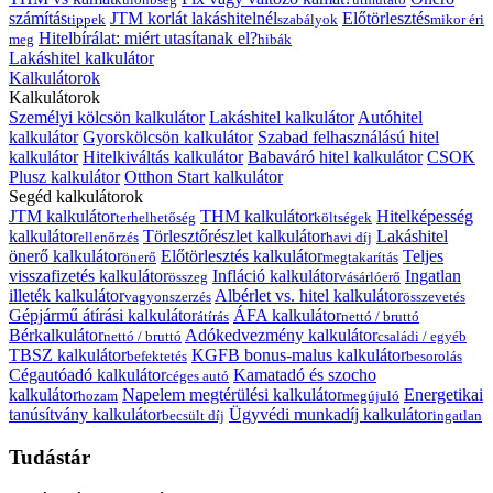
számítás
JTM korlát lakáshitelnél
Előtörlesztés
tippek
szabályok
mikor éri
Hitelbírálat: miért utasítanak el?
meg
hibák
Lakáshitel kalkulátor
Kalkulátorok
Kalkulátorok
Személyi kölcsön kalkulátor
Lakáshitel kalkulátor
Autóhitel
kalkulátor
Gyorskölcsön kalkulátor
Szabad felhasználású hitel
kalkulátor
Hitelkiváltás kalkulátor
Babaváró hitel kalkulátor
CSOK
Plusz kalkulátor
Otthon Start kalkulátor
Segéd kalkulátorok
JTM kalkulátor
THM kalkulátor
Hitelképesség
terhelhetőség
költségek
kalkulátor
Törlesztőrészlet kalkulátor
Lakáshitel
ellenőrzés
havi díj
önerő kalkulátor
Előtörlesztés kalkulátor
Teljes
önerő
megtakarítás
visszafizetés kalkulátor
Infláció kalkulátor
Ingatlan
összeg
vásárlóerő
illeték kalkulátor
Albérlet vs. hitel kalkulátor
vagyonszerzés
összevetés
Gépjármű átírási kalkulátor
ÁFA kalkulátor
átírás
nettó / bruttó
Bérkalkulátor
Adókedvezmény kalkulátor
nettó / bruttó
családi / egyéb
TBSZ kalkulátor
KGFB bonus-malus kalkulátor
befektetés
besorolás
Cégautóadó kalkulátor
Kamatadó és szocho
céges autó
kalkulátor
Napelem megtérülési kalkulátor
Energetikai
hozam
megújuló
tanúsítvány kalkulátor
Ügyvédi munkadíj kalkulátor
becsült díj
ingatlan
Tudástár