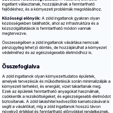
ingatlant választanak, hozzájárulnak a fenntartható
fejlődéshez, és a környezeti problémák megoldásához.
Közösségi előnyök:
A zöld ingatlanok gyakran olyan
közösségekben találhatók, ahol az infrastruktúra és a
közszolgáltatások is fenntartható módon vannak
megtervezve.
Összességében a zöld ingatlanok vásárlása nemcsak
pénzügyileg lehet jó döntés, de hozzájárulhat a környezet
védelméhez és az egészségesebb életmódhoz is.
Összefoglalva
A zöld ingatlanok olyan környezettudatos épületek,
amelyek tervezésük és működtetésük során minimalizálják a
környezeti terhelést, és energiát, vizet takarítanak meg.
Ezek az épületek fenntartható anyagokat használnak,
csökkentik a rezsiköltségeket, és egészségesebb életmódot
biztosítanak. A zöld lakáshitel kedvezőbb kamatozásával is
segíti a vásárlókat, míg a zöld ingatlanok hosszú távon
növekvő értékkel és fenntartható előnyökkel rendelkeznek.