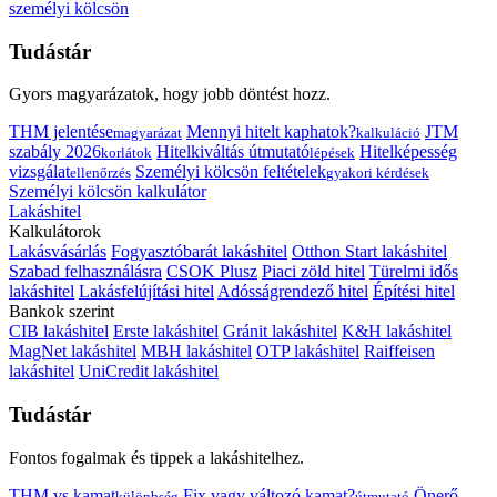
személyi kölcsön
Tudástár
Gyors magyarázatok, hogy jobb döntést hozz.
THM jelentése
Mennyi hitelt kaphatok?
JTM
magyarázat
kalkuláció
szabály 2026
Hitelkiváltás útmutató
Hitelképesség
korlátok
lépések
vizsgálat
Személyi kölcsön feltételek
ellenőrzés
gyakori kérdések
Személyi kölcsön kalkulátor
Lakáshitel
Kalkulátorok
Lakásvásárlás
Fogyasztóbarát lakáshitel
Otthon Start lakáshitel
Szabad felhasználásra
CSOK Plusz
Piaci zöld hitel
Türelmi idős
lakáshitel
Lakásfelújítási hitel
Adósságrendező hitel
Építési hitel
Bankok szerint
CIB lakáshitel
Erste lakáshitel
Gránit lakáshitel
K&H lakáshitel
MagNet lakáshitel
MBH lakáshitel
OTP lakáshitel
Raiffeisen
lakáshitel
UniCredit lakáshitel
Tudástár
Fontos fogalmak és tippek a lakáshitelhez.
THM vs kamat
Fix vagy változó kamat?
Önerő
különbség
útmutató