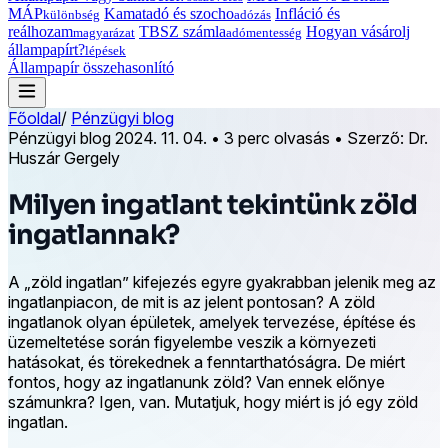
MÁP
Kamatadó és szocho
Infláció és
különbség
adózás
reálhozam
TBSZ számla
Hogyan vásárolj
magyarázat
adómentesség
állampapírt?
lépések
Állampapír összehasonlító
Főoldal
/
Pénzügyi blog
Pénzügyi blog
2024. 11. 04.
•
3 perc olvasás
•
Szerző: Dr.
Huszár Gergely
Milyen ingatlant tekintünk zöld
ingatlannak?
A „zöld ingatlan” kifejezés egyre gyakrabban jelenik meg az
ingatlanpiacon, de mit is az jelent pontosan? A zöld
ingatlanok olyan épületek, amelyek tervezése, építése és
üzemeltetése során figyelembe veszik a környezeti
hatásokat, és törekednek a fenntarthatóságra. De miért
fontos, hogy az ingatlanunk zöld? Van ennek előnye
számunkra? Igen, van. Mutatjuk, hogy miért is jó egy zöld
ingatlan.