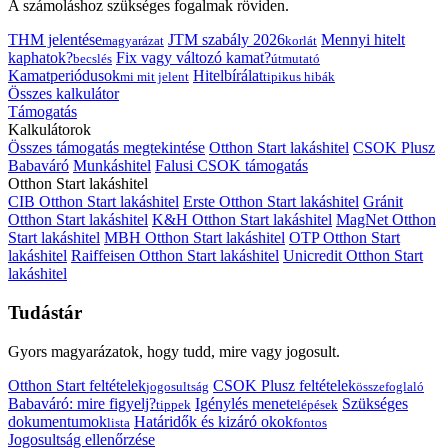
A számoláshoz szükséges fogalmak röviden.
THM jelentése
JTM szabály 2026
Mennyi hitelt
magyarázat
korlát
kaphatok?
Fix vagy változó kamat?
becslés
útmutató
Kamatperiódusok
Hitelbírálat
mi mit jelent
tipikus hibák
Összes kalkulátor
Támogatás
Kalkulátorok
Összes támogatás megtekintése
Otthon Start lakáshitel
CSOK Plusz
Babaváró
Munkáshitel
Falusi CSOK támogatás
Otthon Start lakáshitel
CIB Otthon Start lakáshitel
Erste Otthon Start lakáshitel
Gránit
Otthon Start lakáshitel
K&H Otthon Start lakáshitel
MagNet Otthon
Start lakáshitel
MBH Otthon Start lakáshitel
OTP Otthon Start
lakáshitel
Raiffeisen Otthon Start lakáshitel
Unicredit Otthon Start
lakáshitel
Tudástár
Gyors magyarázatok, hogy tudd, mire vagy jogosult.
Otthon Start feltételek
CSOK Plusz feltételek
jogosultság
összefoglaló
Babaváró: mire figyelj?
Igénylés menete
Szükséges
tippek
lépések
dokumentumok
Határidők és kizáró okok
lista
fontos
Jogosultság ellenőrzése