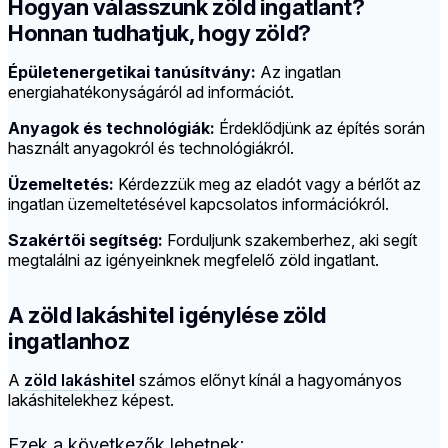
Hogyan válasszunk zöld ingatlant?
Honnan tudhatjuk, hogy zöld?
Épületenergetikai tanúsítvány:
Az ingatlan
energiahatékonyságáról ad információt.
Anyagok és technológiák:
Érdeklődjünk az építés során
használt anyagokról és technológiákról.
Üzemeltetés:
Kérdezzük meg az eladót vagy a bérlőt az
ingatlan üzemeltetésével kapcsolatos információkról.
Szakértői segítség:
Forduljunk szakemberhez, aki segít
megtalálni az igényeinknek megfelelő zöld ingatlant.
A zöld lakáshitel igénylése zöld
ingatlanhoz
A
zöld lakáshitel
számos előnyt kínál a hagyományos
lakáshitelekhez képest.
Ezek a következők lehetnek: