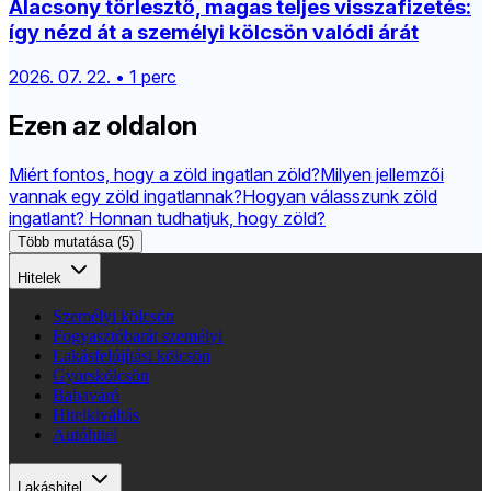
Alacsony törlesztő, magas teljes visszafizetés:
így nézd át a személyi kölcsön valódi árát
2026. 07. 22. • 1 perc
Ezen az oldalon
Miért fontos, hogy a zöld ingatlan zöld?
Milyen jellemzői
vannak egy zöld ingatlannak?
Hogyan válasszunk zöld
ingatlant? Honnan tudhatjuk, hogy zöld?
Több mutatása (5)
Hitelek
Személyi kölcsön
Fogyasztóbarát személyi
Lakásfelújítási kölcsön
Gyorskölcsön
Babaváró
Hitelkiváltás
Autóhitel
Lakáshitel