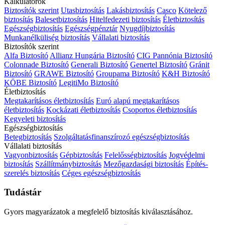
Kalkulátorok
Biztosítók szerint
Utasbiztosítás
Lakásbiztosítás
Casco
Kötelező
biztosítás
Balesetbiztosítás
Hitelfedezeti biztosítás
Életbiztosítás
Egészségbiztosítás
Egészségpénztár
Nyugdíjbiztosítás
Munkanélküliség biztosítás
Vállalati biztosítás
Biztosítók szerint
Alfa Biztosító
Allianz Hungária Biztosító
CIG Pannónia Biztosító
Colonnade Biztosító
Generali Biztosító
Genertel Biztosító
Gránit
Biztosító
GRAWE Biztosító
Groupama Biztosító
K&H Biztosító
KÖBE Biztosító
LegitiMo Biztosító
Életbiztosítás
Megtakarításos életbiztosítás
Euró alapú megtakarításos
életbiztosítás
Kockázati életbiztosítás
Csoportos életbiztosítás
Kegyeleti biztosítás
Egészségbiztosítás
Betegbiztosítás
Szolgáltatásfinanszírozó egészségbiztosítás
Vállalati biztosítás
Vagyonbiztosítás
Gépbiztosítás
Felelősségbiztosítás
Jogvédelmi
biztosítás
Szállítmánybiztosítás
Mezőgazdasági biztosítás
Építés-
szerelés biztosítás
Céges egészségbiztosítás
Tudástár
Gyors magyarázatok a megfelelő biztosítás kiválasztásához.