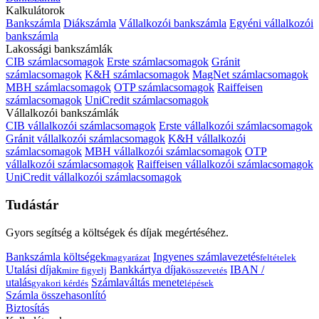
Kalkulátorok
Bankszámla
Diákszámla
Vállalkozói bankszámla
Egyéni vállalkozói
bankszámla
Lakossági bankszámlák
CIB számlacsomagok
Erste számlacsomagok
Gránit
számlacsomagok
K&H számlacsomagok
MagNet számlacsomagok
MBH számlacsomagok
OTP számlacsomagok
Raiffeisen
számlacsomagok
UniCredit számlacsomagok
Vállalkozói bankszámlák
CIB vállalkozói számlacsomagok
Erste vállalkozói számlacsomagok
Gránit vállalkozói számlacsomagok
K&H vállalkozói
számlacsomagok
MBH vállalkozói számlacsomagok
OTP
vállalkozói számlacsomagok
Raiffeisen vállalkozói számlacsomagok
UniCredit vállalkozói számlacsomagok
Tudástár
Gyors segítség a költségek és díjak megértéséhez.
Bankszámla költségek
Ingyenes számlavezetés
magyarázat
feltételek
Utalási díjak
Bankkártya díjak
IBAN /
mire figyelj
összevetés
utalás
Számlaváltás menete
gyakori kérdés
lépések
Számla összehasonlító
Biztosítás