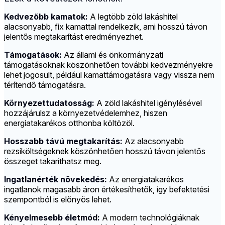
Kedvezőbb kamatok:
A legtöbb zöld lakáshitel
alacsonyabb, fix kamattal rendelkezik, ami hosszú távon
jelentős megtakarítást eredményezhet.
Támogatások:
Az állami és önkormányzati
támogatásoknak köszönhetően további kedvezményekre
lehet jogosult, például kamattámogatásra vagy vissza nem
térítendő támogatásra.
Környezettudatosság:
A zöld lakáshitel igénylésével
hozzájárulsz a környezetvédelemhez, hiszen
energiatakarékos otthonba költözöl.
Hosszabb távú megtakarítás:
Az alacsonyabb
rezsiköltségeknek köszönhetően hosszú távon jelentős
összeget takaríthatsz meg.
Ingatlanérték növekedés:
Az energiatakarékos
ingatlanok magasabb áron értékesíthetők, így befektetési
szempontból is előnyös lehet.
Kényelmesebb életmód:
A modern technológiáknak