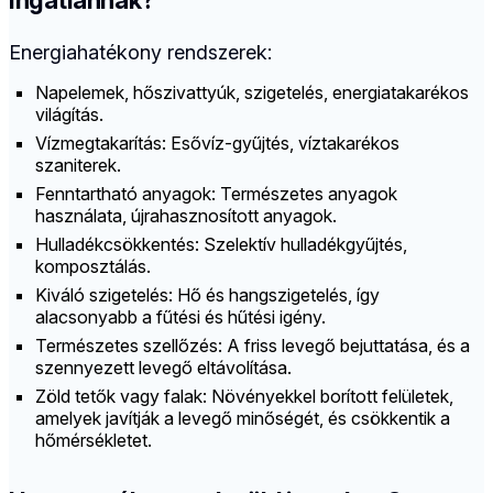
ingatlannak?
Energiahatékony rendszerek:
Napelemek, hőszivattyúk, szigetelés, energiatakarékos
világítás.
V
ízmegtakarítás: Esővíz-gyűjtés, víztakarékos
szaniterek.
Fenntartható anyagok: Természetes anyagok
használata, újrahasznosított anyagok.
Hulladékcsökkentés: Szelektív hulladékgyűjtés,
komposztálás.
Kiváló szigetelés: Hő és hangszigetelés, így
alacsonyabb a fűtési és hűtési igény.
Természetes szellőzés: A friss levegő bejuttatása, és a
szennyezett levegő eltávolítása.
Zöld tetők vagy falak: Növényekkel borított felületek,
amelyek javítják a levegő minőségét, és csökkentik a
hőmérsékletet.