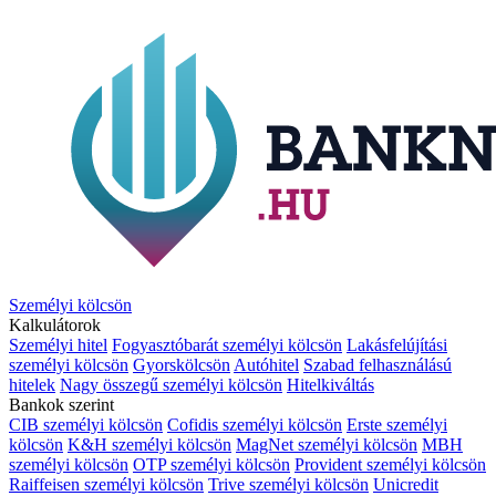
Személyi kölcsön
Kalkulátorok
Személyi hitel
Fogyasztóbarát személyi kölcsön
Lakásfelújítási
személyi kölcsön
Gyorskölcsön
Autóhitel
Szabad felhasználású
hitelek
Nagy összegű személyi kölcsön
Hitelkiváltás
Bankok szerint
CIB személyi kölcsön
Cofidis személyi kölcsön
Erste személyi
kölcsön
K&H személyi kölcsön
MagNet személyi kölcsön
MBH
személyi kölcsön
OTP személyi kölcsön
Provident személyi kölcsön
Raiffeisen személyi kölcsön
Trive személyi kölcsön
Unicredit