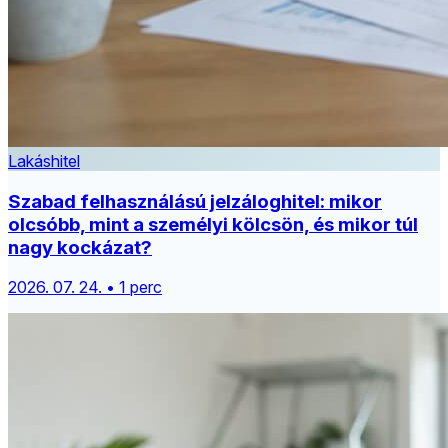
Lakáshitel
Szabad felhasználású jelzáloghitel: mikor
olcsóbb, mint a személyi kölcsön, és mikor túl
nagy kockázat?
2026. 07. 24. • 1 perc