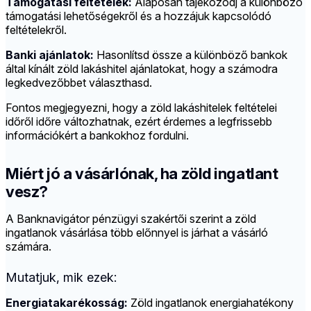
Támogatási feltételek:
Alaposan tájékozódj a különböző
támogatási lehetőségekről és a hozzájuk kapcsolódó
feltételekről.
Banki ajánlatok:
Hasonlítsd össze a különböző bankok
által kínált zöld lakáshitel ajánlatokat, hogy a számodra
legkedvezőbbet választhasd.
Fontos megjegyezni, hogy a zöld lakáshitelek feltételei
időről időre változhatnak, ezért érdemes a legfrissebb
információkért a bankokhoz fordulni.
Miért jó a vásárlónak, ha zöld ingatlant
vesz?
A Banknavigátor pénzügyi szakértői szerint a zöld
ingatlanok vásárlása több előnnyel is járhat a vásárló
számára.
Mutatjuk, mik ezek:
Energiatakarékosság:
Zöld ingatlanok energiahatékony