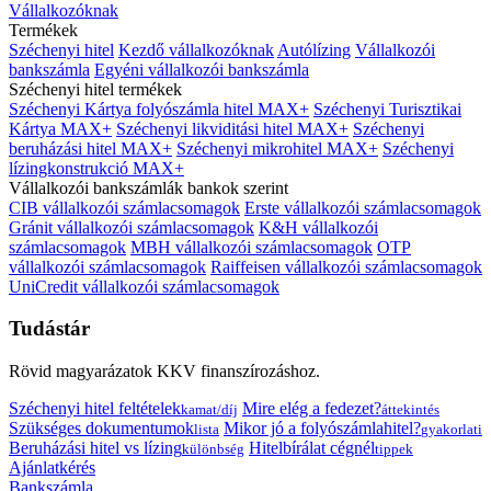
Vállalkozóknak
Termékek
Széchenyi hitel
Kezdő vállalkozóknak
Autólízing
Vállalkozói
bankszámla
Egyéni vállalkozói bankszámla
Széchenyi hitel termékek
Széchenyi Kártya folyószámla hitel MAX+
Széchenyi Turisztikai
Kártya MAX+
Széchenyi likviditási hitel MAX+
Széchenyi
beruházási hitel MAX+
Széchenyi mikrohitel MAX+
Széchenyi
lízingkonstrukció MAX+
Vállalkozói bankszámlák bankok szerint
CIB vállalkozói számlacsomagok
Erste vállalkozói számlacsomagok
Gránit vállalkozói számlacsomagok
K&H vállalkozói
számlacsomagok
MBH vállalkozói számlacsomagok
OTP
vállalkozói számlacsomagok
Raiffeisen vállalkozói számlacsomagok
UniCredit vállalkozói számlacsomagok
Tudástár
Rövid magyarázatok KKV finanszírozáshoz.
Széchenyi hitel feltételek
Mire elég a fedezet?
kamat/díj
áttekintés
Szükséges dokumentumok
Mikor jó a folyószámlahitel?
lista
gyakorlati
Beruházási hitel vs lízing
Hitelbírálat cégnél
különbség
tippek
Ajánlatkérés
Bankszámla