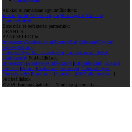
Utasbiztosítás
Akikkel folyamatosan együttműködünk:
Jobsora
jooble
Meteonavigator
Hírnavigátor
Akölcsön
Expresszkölcsön
Biztosítási és befektetési partnerünk:
GRANTIS
BANKSELECT.hu
Impresszum
Adatkezelési tájékoztató
Süti tájékoztató
Gyakori
kérdések
Rólunk
Üzletszabályzat
Panaszkezelés
Fogalomtár
Kapcsolat
MNB
alkalmazások
Süti beállítások
Impresszum
|
Adatkezelési tájékoztató
|
Süti tájékoztató
|
Gyakori
kérdések
|
Rólunk
|
Csatlakozz partnerként
|
Üzletszabályzat
|
Panaszkezelés
|
Fogalomtár
|
Kapcsolat
|
MNB alkalmazások
|
Süti beállítások
© 2026 Banknavigator.hu – Minden jog fenntartva.