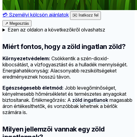
💳
Személyi kölcsön ajánlatok
✉️
Iratkozz fel
↗
Megosztás
Ezen az oldalon a következőkről olvashatsz
Miért fontos, hogy a zöld ingatlan zöld?
Környezetvédelem:
Csökkentik a szén-dioxid-
kibocsátást, a vízfogyasztást és a hulladék mennyiségét.
Energiahatékonyság: Alacsonyabb rezsiköltségeket
eredményeznek hosszú távon.
Egészségesebb életmód:
Jobb levegőminőséget,
kényelmesebb hőmérsékletet és természetes anyagokat
biztosítanak.
Értékmegőrzés: A
zöld ingatlanok
magasabb
áron értékesíthetők, és vonzóbbak lehetnek a bérlők
számára is.
Milyen jellemzői vannak egy zöld