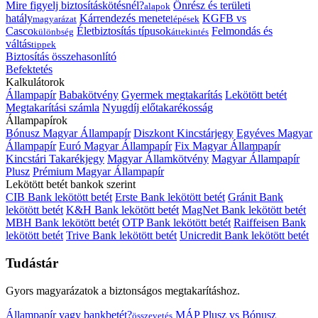
Mire figyelj biztosításkötésnél?
Önrész és területi
alapok
hatály
Kárrendezés menete
KGFB vs
magyarázat
lépések
Casco
Életbiztosítás típusok
Felmondás és
különbség
áttekintés
váltás
tippek
Biztosítás összehasonlító
Befektetés
Kalkulátorok
Állampapír
Babakötvény
Gyermek megtakarítás
Lekötött betét
Megtakarítási számla
Nyugdíj előtakarékosság
Állampapírok
Bónusz Magyar Állampapír
Diszkont Kincstárjegy
Egyéves Magyar
Állampapír
Euró Magyar Állampapír
Fix Magyar Állampapír
Kincstári Takarékjegy
Magyar Államkötvény
Magyar Állampapír
Plusz
Prémium Magyar Állampapír
Lekötött betét bankok szerint
CIB Bank lekötött betét
Erste Bank lekötött betét
Gránit Bank
lekötött betét
K&H Bank lekötött betét
MagNet Bank lekötött betét
MBH Bank lekötött betét
OTP Bank lekötött betét
Raiffeisen Bank
lekötött betét
Trive Bank lekötött betét
Unicredit Bank lekötött betét
Tudástár
Gyors magyarázatok a biztonságos megtakarításhoz.
Állampapír vagy bankbetét?
MÁP Plusz vs Bónusz
összevetés