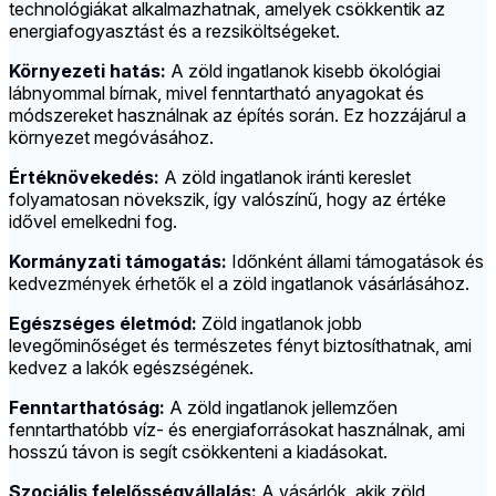
technológiákat alkalmazhatnak, amelyek csökkentik az
energiafogyasztást és a rezsiköltségeket.
Környezeti hatás:
A zöld ingatlanok kisebb ökológiai
lábnyommal bírnak, mivel fenntartható anyagokat és
módszereket használnak az építés során. Ez hozzájárul a
környezet megóvásához.
Értéknövekedés:
A zöld ingatlanok iránti kereslet
folyamatosan növekszik, így valószínű, hogy az értéke
idővel emelkedni fog.
Kormányzati támogatás:
Időnként állami támogatások és
kedvezmények érhetők el a zöld ingatlanok vásárlásához.
Egészséges életmód:
Zöld ingatlanok jobb
levegőminőséget és természetes fényt biztosíthatnak, ami
kedvez a lakók egészségének.
Fenntarthatóság:
A zöld ingatlanok jellemzően
fenntarthatóbb víz- és energiaforrásokat használnak, ami
hosszú távon is segít csökkenteni a kiadásokat.
Szociális felelősségvállalás:
A vásárlók, akik zöld