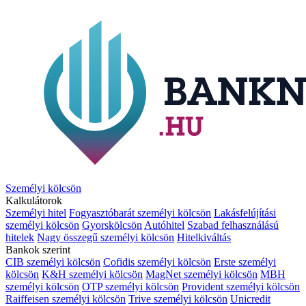
Személyi kölcsön
Kalkulátorok
Személyi hitel
Fogyasztóbarát személyi kölcsön
Lakásfelújítási
személyi kölcsön
Gyorskölcsön
Autóhitel
Szabad felhasználású
hitelek
Nagy összegű személyi kölcsön
Hitelkiváltás
Bankok szerint
CIB személyi kölcsön
Cofidis személyi kölcsön
Erste személyi
kölcsön
K&H személyi kölcsön
MagNet személyi kölcsön
MBH
személyi kölcsön
OTP személyi kölcsön
Provident személyi kölcsön
Raiffeisen személyi kölcsön
Trive személyi kölcsön
Unicredit