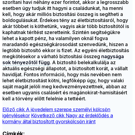
szorítani havi néhány ezer forintot, akkor a legrosszabb
esetben úgy tudjuk itt hagyni a családunkat, ha menni
kell, hogy akár milliós biztosítási összeg is segítheti a
boldogulásukat. Érdekes tény az életbiztosításról, hogy
akár többet is köthetünk, vagyis akár több biztosítótól is
kaphatnak térítést szeretteink. Szintén segítségükre
lehet a kapott pénz, ha valamilyen oknál fogva
maradandó egészségkárosodást szenvedünk, hiszen a
legtöbb biztosító ekkor is fizet. Az egyéni életbiztosítás
megkötésekor a várható biztosítási összeg
nagysága
sok tényezőtől függ
. A biztosító belekalkulálja az
aktuális egészségi állapotot, a biztosított korát, a vállalt
havidíjat. Fontos információ, hogy más nevében nem
lehet életbiztosítást kötni, legfőképp úgy, hogy valaki
saját magát jelöli meg kedvezményezettnek, abban az
esetben ugyanis csalásért és magánokirat-hamisításért
kell a törvény előtt felelnie a tettéért.
Előző cikk
A jövedelem szerepe személyi kölcsön
igénylésekor
Következő cikk
Nagy az érdeklődés a
kormány által biztosított gyorskölcsön iránt
Címkék: