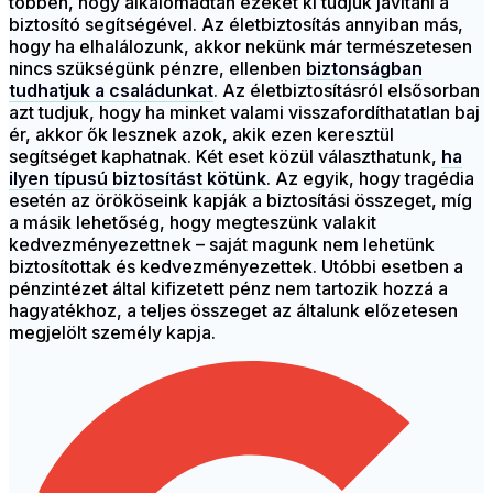
többen, hogy alkalomadtán ezeket ki tudjuk javítani a
biztosító segítségével. Az életbiztosítás annyiban más,
hogy ha elhalálozunk, akkor nekünk már természetesen
nincs szükségünk pénzre, ellenben
biztonságban
tudhatjuk a családunkat
. Az életbiztosításról elsősorban
azt tudjuk, hogy ha minket valami visszafordíthatatlan baj
ér, akkor ők lesznek azok, akik ezen keresztül
segítséget kaphatnak. Két eset közül választhatunk,
ha
ilyen típusú biztosítást kötünk
. Az egyik, hogy tragédia
esetén az örököseink kapják a biztosítási összeget, míg
a másik lehetőség, hogy megteszünk valakit
kedvezményezettnek – saját magunk nem lehetünk
biztosítottak és kedvezményezettek. Utóbbi esetben a
pénzintézet által kifizetett pénz nem tartozik hozzá a
hagyatékhoz, a teljes összeget az általunk előzetesen
megjelölt személy kapja.