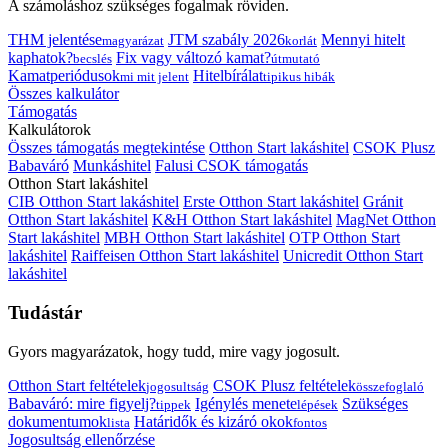
A számoláshoz szükséges fogalmak röviden.
THM jelentése
JTM szabály 2026
Mennyi hitelt
magyarázat
korlát
kaphatok?
Fix vagy változó kamat?
becslés
útmutató
Kamatperiódusok
Hitelbírálat
mi mit jelent
tipikus hibák
Összes kalkulátor
Támogatás
Kalkulátorok
Összes támogatás megtekintése
Otthon Start lakáshitel
CSOK Plusz
Babaváró
Munkáshitel
Falusi CSOK támogatás
Otthon Start lakáshitel
CIB Otthon Start lakáshitel
Erste Otthon Start lakáshitel
Gránit
Otthon Start lakáshitel
K&H Otthon Start lakáshitel
MagNet Otthon
Start lakáshitel
MBH Otthon Start lakáshitel
OTP Otthon Start
lakáshitel
Raiffeisen Otthon Start lakáshitel
Unicredit Otthon Start
lakáshitel
Tudástár
Gyors magyarázatok, hogy tudd, mire vagy jogosult.
Otthon Start feltételek
CSOK Plusz feltételek
jogosultság
összefoglaló
Babaváró: mire figyelj?
Igénylés menete
Szükséges
tippek
lépések
dokumentumok
Határidők és kizáró okok
lista
fontos
Jogosultság ellenőrzése