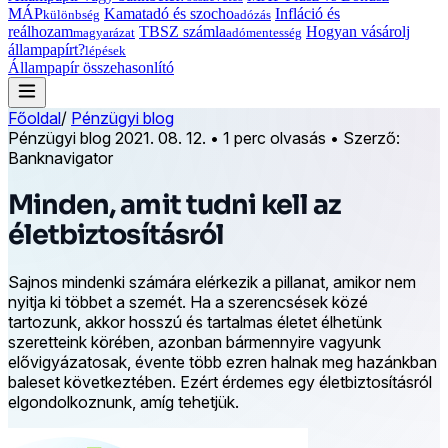
MÁP
Kamatadó és szocho
Infláció és
különbség
adózás
reálhozam
TBSZ számla
Hogyan vásárolj
magyarázat
adómentesség
állampapírt?
lépések
Állampapír összehasonlító
Főoldal
/
Pénzügyi blog
Pénzügyi blog
2021. 08. 12.
•
1 perc olvasás
•
Szerző:
Banknavigator
Minden, amit tudni kell az
életbiztosításról
Sajnos mindenki számára elérkezik a pillanat, amikor nem
nyitja ki többet a szemét. Ha a szerencsések közé
tartozunk, akkor hosszú és tartalmas életet élhetünk
szeretteink körében, azonban bármennyire vagyunk
elővigyázatosak, évente több ezren halnak meg hazánkban
baleset következtében. Ezért érdemes egy életbiztosításról
elgondolkoznunk, amíg tehetjük.