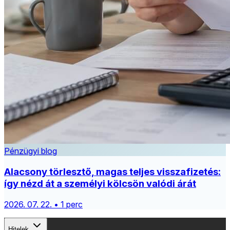
Pénzügyi blog
Alacsony törlesztő, magas teljes visszafizetés:
így nézd át a személyi kölcsön valódi árát
2026. 07. 22. • 1 perc
Hitelek