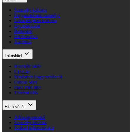
Személyi kölcsön
Fogyasztóbarát személyi
Lakásfelújítási kölcsön
Gyorskölcsön
Babaváró
Hitelkiváltás
Autóhitel
Lakáshitel
Használt lakás
Új lakás
Minősített Fogyasztóbarát
Otthon Start
Piaci zöld hitel
Türelmi idős
Hitelkiváltás
Adósságrendező
Személyi kiváltás
Szabad felhasználású