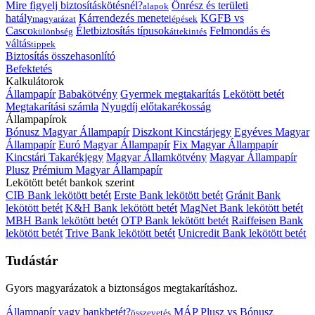
Mire figyelj biztosításkötésnél?
Önrész és területi
alapok
hatály
Kárrendezés menete
KGFB vs
magyarázat
lépések
Casco
Életbiztosítás típusok
Felmondás és
különbség
áttekintés
váltás
tippek
Biztosítás összehasonlító
Befektetés
Kalkulátorok
Állampapír
Babakötvény
Gyermek megtakarítás
Lekötött betét
Megtakarítási számla
Nyugdíj előtakarékosság
Állampapírok
Bónusz Magyar Állampapír
Diszkont Kincstárjegy
Egyéves Magyar
Állampapír
Euró Magyar Állampapír
Fix Magyar Állampapír
Kincstári Takarékjegy
Magyar Államkötvény
Magyar Állampapír
Plusz
Prémium Magyar Állampapír
Lekötött betét bankok szerint
CIB Bank lekötött betét
Erste Bank lekötött betét
Gránit Bank
lekötött betét
K&H Bank lekötött betét
MagNet Bank lekötött betét
MBH Bank lekötött betét
OTP Bank lekötött betét
Raiffeisen Bank
lekötött betét
Trive Bank lekötött betét
Unicredit Bank lekötött betét
Tudástár
Gyors magyarázatok a biztonságos megtakarításhoz.
Állampapír vagy bankbetét?
MÁP Plusz vs Bónusz
összevetés