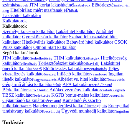
számítás
JTM korlát lakáshitelnél
Előtörlesztés
tippek
szabályok
mikor éri
Hitelbírálat: miért utasítanak el?
meg
hibák
Lakáshitel kalkulátor
Kalkulátorok
Kalkulátorok
Személyi kölcsön kalkulátor
Lakáshitel kalkulátor
Autóhitel
kalkulátor
Gyorskölcsön kalkulátor
Szabad felhasználású hitel
kalkulátor
Hitelkiváltás kalkulátor
Babaváró hitel kalkulátor
CSOK
Plusz kalkulátor
Otthon Start kalkulátor
Segéd kalkulátorok
JTM kalkulátor
THM kalkulátor
Hitelképesség
terhelhetőség
költségek
kalkulátor
Törlesztőrészlet kalkulátor
Lakáshitel
ellenőrzés
havi díj
önerő kalkulátor
Előtörlesztés kalkulátor
Teljes
önerő
megtakarítás
visszafizetés kalkulátor
Infláció kalkulátor
Ingatlan
összeg
vásárlóerő
illeték kalkulátor
Albérlet vs. hitel kalkulátor
vagyonszerzés
összevetés
Gépjármű átírási kalkulátor
ÁFA kalkulátor
átírás
nettó / bruttó
Bérkalkulátor
Adókedvezmény kalkulátor
nettó / bruttó
családi / egyéb
TBSZ kalkulátor
KGFB bonus-malus kalkulátor
befektetés
besorolás
Cégautóadó kalkulátor
Kamatadó és szocho
céges autó
kalkulátor
Napelem megtérülési kalkulátor
Energetikai
hozam
megújuló
tanúsítvány kalkulátor
Ügyvédi munkadíj kalkulátor
becsült díj
ingatlan
Tudástár