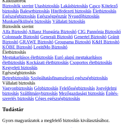
Kalkulátorok
Biztosítók szerint
Utasbiztosítás
Lakásbiztosítás
Casco
Kötelező
biztosítás
Balesetbiztosítás
Hitelfedezeti biztosítás
Életbiztosítás
Egészségbiztosítás
Egészségpénztár
Nyugdíjbiztosítás
Munkanélküliség biztosítás
Vállalati biztosítás
Biztosítók szerint
Alfa Biztosító
Allianz Hungária Biztosító
CIG Pannónia Biztosító
Colonnade Biztosító
Generali Biztosító
Genertel Biztosító
Gránit
Biztosító
GRAWE Biztosító
Groupama Biztosító
K&H Biztosító
KÖBE Biztosító
LegitiMo Biztosító
Életbiztosítás
Megtakarításos életbiztosítás
Euró alapú megtakarításos
életbiztosítás
Kockázati életbiztosítás
Csoportos életbiztosítás
Kegyeleti biztosítás
Egészségbiztosítás
Betegbiztosítás
Szolgáltatásfinanszírozó egészségbiztosítás
Vállalati biztosítás
Vagyonbiztosítás
Gépbiztosítás
Felelősségbiztosítás
Jogvédelmi
biztosítás
Szállítmánybiztosítás
Mezőgazdasági biztosítás
Építés-
szerelés biztosítás
Céges egészségbiztosítás
Tudástár
Gyors magyarázatok a megfelelő biztosítás kiválasztásához.