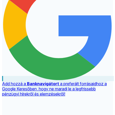
Add hozzá a
Banknavigátort
a preferált forrásaidhoz a
Google Keresőben, hogy ne maradj le a legfrissebb
pénzügyi hírekről és elemzésekről!