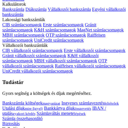
Kalkulátorok
Bankszámla
Diákszámla
Vállalkozói bankszámla
Egyéni vállalkozói
bankszámla
Lakossági bankszámlák
CIB számlacsomagok
Erste számlacsomagok
Gránit
számlacsomagok
K&H számlacsomagok
MagNet számlacsomagok
MBH számlacsomagok
OTP számlacsomagok
Raiffeisen
számlacsomagok
UniCredit számlacsomagok
Vállalkozói bankszámlák
CIB vállalkozói számlacsomagok
Erste vállalkozói számlacsomagok
Gránit vállalkozói számlacsomagok
K&H vállalkozói
számlacsomagok
MBH vállalkozói számlacsomagok
OTP
vállalkozói számlacsomagok
Raiffeisen vállalkozói számlacsomagok
UniCredit vállalkozói számlacsomagok
Tudástár
Gyors segítség a költségek és díjak megértéséhez.
Bankszámla költségek
Ingyenes számlavezetés
magyarázat
feltételek
Utalási díjak
Bankkártya díjak
IBAN /
mire figyelj
összevetés
utalás
Számlaváltás menete
gyakori kérdés
lépések
Számla összehasonlító
Biztosítás