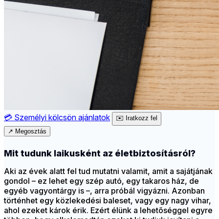
💳
Személyi kölcsön ajánlatok
✉️
Iratkozz fel
↗
Megosztás
Mit tudunk laikusként az életbiztosításról?
Aki az évek alatt fel tud mutatni valamit, amit a sajátjának
gondol – ez lehet egy szép autó, egy takaros ház, de
egyéb vagyontárgy is –, arra próbál vigyázni. Azonban
történhet egy közlekedési baleset, vagy egy nagy vihar,
ahol ezeket károk érik. Ezért élünk a lehetőséggel egyre