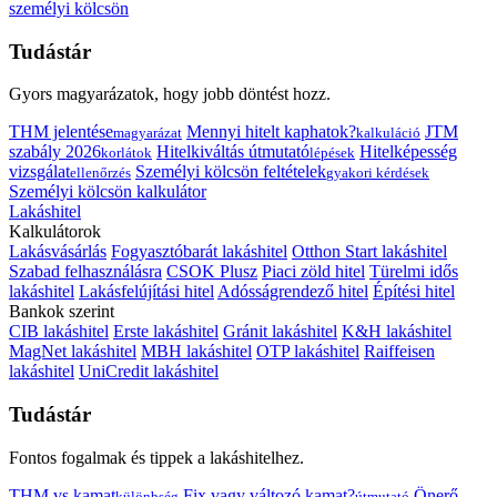
személyi kölcsön
Tudástár
Gyors magyarázatok, hogy jobb döntést hozz.
THM jelentése
Mennyi hitelt kaphatok?
JTM
magyarázat
kalkuláció
szabály 2026
Hitelkiváltás útmutató
Hitelképesség
korlátok
lépések
vizsgálat
Személyi kölcsön feltételek
ellenőrzés
gyakori kérdések
Személyi kölcsön kalkulátor
Lakáshitel
Kalkulátorok
Lakásvásárlás
Fogyasztóbarát lakáshitel
Otthon Start lakáshitel
Szabad felhasználásra
CSOK Plusz
Piaci zöld hitel
Türelmi idős
lakáshitel
Lakásfelújítási hitel
Adósságrendező hitel
Építési hitel
Bankok szerint
CIB lakáshitel
Erste lakáshitel
Gránit lakáshitel
K&H lakáshitel
MagNet lakáshitel
MBH lakáshitel
OTP lakáshitel
Raiffeisen
lakáshitel
UniCredit lakáshitel
Tudástár
Fontos fogalmak és tippek a lakáshitelhez.
THM vs kamat
Fix vagy változó kamat?
Önerő
különbség
útmutató