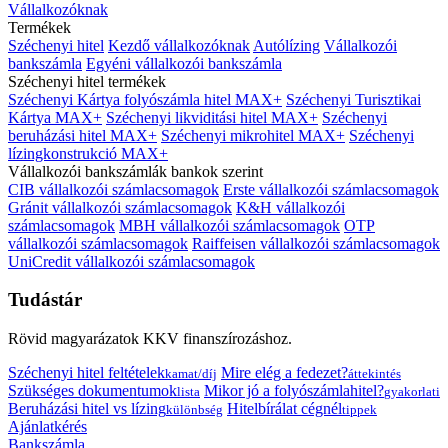
Vállalkozóknak
Termékek
Széchenyi hitel
Kezdő vállalkozóknak
Autólízing
Vállalkozói
bankszámla
Egyéni vállalkozói bankszámla
Széchenyi hitel termékek
Széchenyi Kártya folyószámla hitel MAX+
Széchenyi Turisztikai
Kártya MAX+
Széchenyi likviditási hitel MAX+
Széchenyi
beruházási hitel MAX+
Széchenyi mikrohitel MAX+
Széchenyi
lízingkonstrukció MAX+
Vállalkozói bankszámlák bankok szerint
CIB vállalkozói számlacsomagok
Erste vállalkozói számlacsomagok
Gránit vállalkozói számlacsomagok
K&H vállalkozói
számlacsomagok
MBH vállalkozói számlacsomagok
OTP
vállalkozói számlacsomagok
Raiffeisen vállalkozói számlacsomagok
UniCredit vállalkozói számlacsomagok
Tudástár
Rövid magyarázatok KKV finanszírozáshoz.
Széchenyi hitel feltételek
Mire elég a fedezet?
kamat/díj
áttekintés
Szükséges dokumentumok
Mikor jó a folyószámlahitel?
lista
gyakorlati
Beruházási hitel vs lízing
Hitelbírálat cégnél
különbség
tippek
Ajánlatkérés
Bankszámla