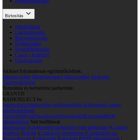
Forgóeszközhitel
Biztosítás
Hitelfedezeti
Lakásbiztosítás
Balesetbiztosítás
Életbiztosítás
Nyugdíjbiztosítás
Casco • Kötelező
Utasbiztosítás
Akikkel folyamatosan együttműködünk:
Jobsora
jooble
Meteonavigator
Hírnavigátor
Akölcsön
Expresszkölcsön
Biztosítási és befektetési partnerünk:
GRANTIS
BANKSELECT.hu
Impresszum
Adatkezelési tájékoztató
Süti tájékoztató
Gyakori
kérdések
Rólunk
Üzletszabályzat
Panaszkezelés
Fogalomtár
Kapcsolat
MNB
alkalmazások
Süti beállítások
Impresszum
|
Adatkezelési tájékoztató
|
Süti tájékoztató
|
Gyakori
kérdések
|
Rólunk
|
Csatlakozz partnerként
|
Üzletszabályzat
|
Panaszkezelés
|
Fogalomtár
|
Kapcsolat
|
MNB alkalmazások
|