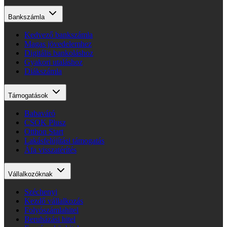
Bankszámla
Kedvező bankszámla
Magas jövedelemhez
Digitális bankoláshoz
Gyakori utaláshoz
Diákszámla
Támogatások
Babaváró
CSOK Plusz
Otthon Start
Lakásfelújítási támogatás
Áfa visszatérítés
Vállalkozóknak
Széchenyi
Kezdő vállalkozás
Folyószámlahitel
Beruházási hitel