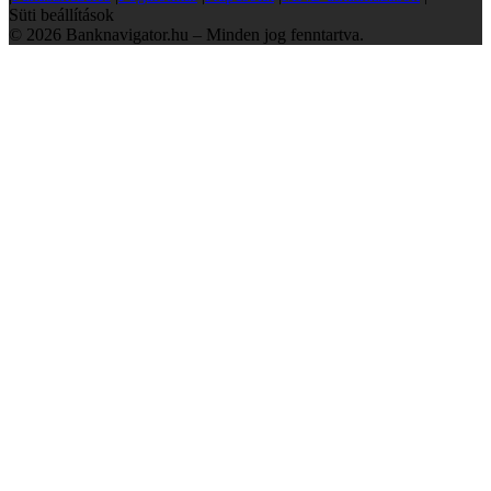
Süti beállítások
© 2026 Banknavigator.hu – Minden jog fenntartva.