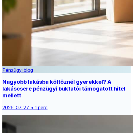
Pénzügyi blog
Nagyobb lakásba költöznél gyerekkel? A
lakáscsere pénzügyi buktatói támogatott hitel
mellett
2026. 07. 27. • 1 perc