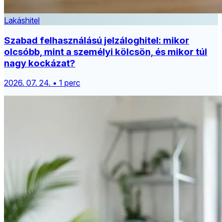
Lakáshitel
Szabad felhasználású jelzáloghitel: mikor
olcsóbb, mint a személyi kölcsön, és mikor túl
nagy kockázat?
2026. 07. 24. • 1 perc