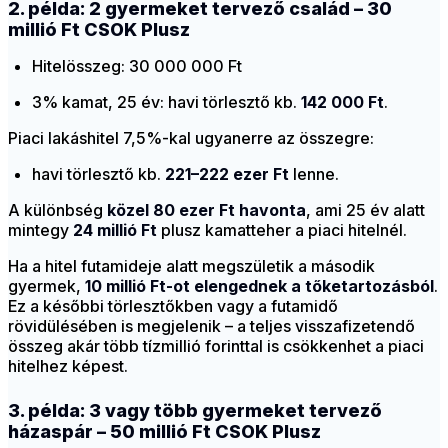
2. példa: 2 gyermeket tervező család – 30
millió Ft CSOK Plusz
Hitelösszeg: 30 000 000 Ft
3% kamat, 25 év: havi törlesztő kb.
142 000 Ft
.
Piaci lakáshitel 7,5%-kal ugyanerre az összegre:
havi törlesztő kb.
221–222 ezer Ft
lenne.
A különbség
közel 80 ezer Ft havonta
, ami 25 év alatt
mintegy
24 millió Ft
plusz kamatteher a piaci hitelnél.
Ha a hitel futamideje alatt megszületik a második
gyermek,
10 millió Ft-ot elengednek a tőketartozásból
.
Ez a későbbi törlesztőkben vagy a futamidő
rövidülésében is megjelenik – a teljes visszafizetendő
összeg akár több tízmillió forinttal is csökkenhet a piaci
hitelhez képest.
3. példa: 3 vagy több gyermeket tervező
házaspár – 50 millió Ft CSOK Plusz