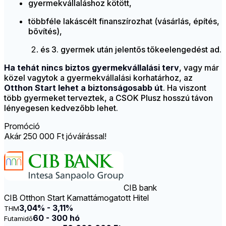
gyermekvállaláshoz kötött,
többféle lakáscélt finanszírozhat (vásárlás, építés,
bővítés),
és 3. gyermek után jelentős tőkeelengedést ad.
Ha tehát nincs biztos gyermekvállalási terv
, vagy már
közel vagytok a gyermekvállalási korhatárhoz, az
Otthon Start lehet a biztonságosabb út
. Ha viszont
több gyermeket terveztek, a CSOK Plusz hosszú távon
lényegesen kedvezőbb lehet.
Promóció
Akár 250 000 Ft jóváírással!
CIB bank
CIB Otthon Start Kamattámogatott Hitel
3,04% - 3,11%
THM
60 - 300 hó
Futamidő