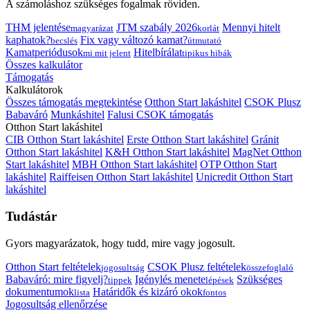
A számoláshoz szükséges fogalmak röviden.
THM jelentése
JTM szabály 2026
Mennyi hitelt
magyarázat
korlát
kaphatok?
Fix vagy változó kamat?
becslés
útmutató
Kamatperiódusok
Hitelbírálat
mi mit jelent
tipikus hibák
Összes kalkulátor
Támogatás
Kalkulátorok
Összes támogatás megtekintése
Otthon Start lakáshitel
CSOK Plusz
Babaváró
Munkáshitel
Falusi CSOK támogatás
Otthon Start lakáshitel
CIB Otthon Start lakáshitel
Erste Otthon Start lakáshitel
Gránit
Otthon Start lakáshitel
K&H Otthon Start lakáshitel
MagNet Otthon
Start lakáshitel
MBH Otthon Start lakáshitel
OTP Otthon Start
lakáshitel
Raiffeisen Otthon Start lakáshitel
Unicredit Otthon Start
lakáshitel
Tudástár
Gyors magyarázatok, hogy tudd, mire vagy jogosult.
Otthon Start feltételek
CSOK Plusz feltételek
jogosultság
összefoglaló
Babaváró: mire figyelj?
Igénylés menete
Szükséges
tippek
lépések
dokumentumok
Határidők és kizáró okok
lista
fontos
Jogosultság ellenőrzése