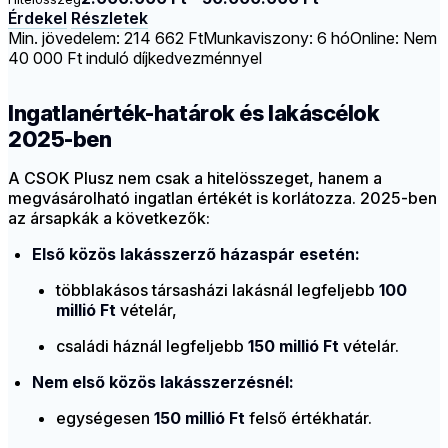
Érdekel
Részletek
Min. jövedelem: 214 662 Ft
Munkaviszony: 6 hó
Online: Nem
40 000 Ft induló díjkedvezménnyel
Ingatlanérték-határok és lakáscélok
2025-ben
A CSOK Plusz nem csak a hitelösszeget, hanem a
megvásárolható ingatlan értékét is korlátozza. 2025-ben
az ársapkák a következők:
Első közös lakásszerző házaspár esetén:
többlakásos társasházi lakásnál legfeljebb
100
millió Ft
vételár,
családi háznál legfeljebb
150 millió Ft
vételár.
Nem első közös lakásszerzésnél:
egységesen
150 millió Ft
felső értékhatár.