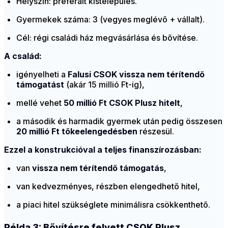
Helyszín: preferált kistelepülés.
Gyermekek száma: 3 (vegyes meglévő + vállalt).
Cél: régi családi ház megvásárlása és bővítése.
A család:
igényelheti a
Falusi CSOK vissza nem térítendő
támogatást
(akár 15 millió Ft-ig),
mellé vehet
50 millió Ft CSOK Plusz hitelt
,
a második és harmadik gyermek után pedig összesen
20 millió Ft tőkeelengedésben
részesül.
Ezzel a konstrukcióval a teljes finanszírozásban:
van
vissza nem térítendő támogatás
,
van kedvezményes, részben elengedhető hitel,
a piaci hitel szükséglete minimálisra csökkenthető.
Példa 3: Bővítésre felvett CSOK Plusz