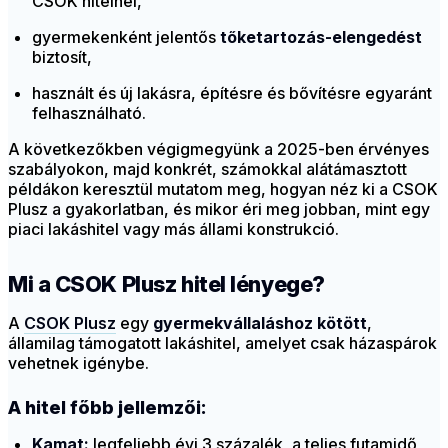
CSOK hitelnél,
gyermekenként jelentős
tőketartozás-elengedést
biztosít,
használt és új lakásra, építésre és bővítésre egyaránt
felhasználható.
A következőkben végigmegyünk a 2025-ben érvényes
szabályokon, majd konkrét, számokkal alátámasztott
példákon keresztül mutatom meg, hogyan néz ki a CSOK
Plusz a gyakorlatban, és mikor éri meg jobban, mint egy
piaci lakáshitel vagy más állami konstrukció.
Mi a CSOK Plusz hitel lényege?
A
CSOK Plusz
egy
gyermekvállaláshoz kötött
,
államilag támogatott lakáshitel, amelyet csak házaspárok
vehetnek igénybe.
A hitel főbb jellemzői:
Kamat:
legfeljebb évi 3 százalék, a teljes futamidő