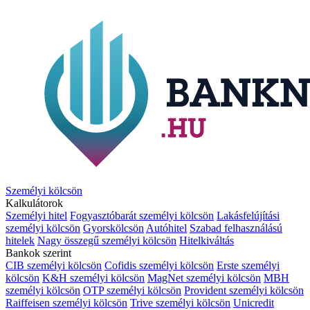
Személyi kölcsön
Kalkulátorok
Személyi hitel
Fogyasztóbarát személyi kölcsön
Lakásfelújítási
személyi kölcsön
Gyorskölcsön
Autóhitel
Szabad felhasználású
hitelek
Nagy összegű személyi kölcsön
Hitelkiváltás
Bankok szerint
CIB személyi kölcsön
Cofidis személyi kölcsön
Erste személyi
kölcsön
K&H személyi kölcsön
MagNet személyi kölcsön
MBH
személyi kölcsön
OTP személyi kölcsön
Provident személyi kölcsön
Raiffeisen személyi kölcsön
Trive személyi kölcsön
Unicredit