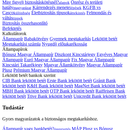
Mire figyelj biztosításkötésnél?
Önrész és területi
alapok
hatály
Kárrendezés menete
KGFB vs
magyarázat
lépések
Casco
Életbiztosítás típusok
Felmondás és
különbség
áttekintés
váltás
tippek
Biztosítás összehasonlító
Befektetés
Kalkulátorok
Állampapír
Babakötvény
Gyermek megtakarítás
Lekötött betét
Megtakarítási számla
Nyugdíj előtakarékosság
Állampapírok
Bónusz Magyar Állampapír
Diszkont Kincstárjegy
Egyéves Magyar
Állampapír
Euró Magyar Állampapír
Fix Magyar Állampapír
Kincstári Takarékjegy
Magyar Államkötvény
Magyar Állampapír
Plusz
Prémium Magyar Állampapír
Lekötött betét bankok szerint
CIB Bank lekötött betét
Erste Bank lekötött betét
Gránit Bank
lekötött betét
K&H Bank lekötött betét
MagNet Bank lekötött betét
MBH Bank lekötött betét
OTP Bank lekötött betét
Raiffeisen Bank
lekötött betét
Trive Bank lekötött betét
Unicredit Bank lekötött betét
Tudástár
Gyors magyarázatok a biztonságos megtakarításhoz.
Állampapír vagy bankbetét?
MÁP Plusz vs Bónusz
összevetés