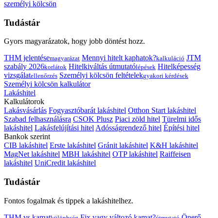
személyi kölcsön
Tudástár
Gyors magyarázatok, hogy jobb döntést hozz.
THM jelentése
Mennyi hitelt kaphatok?
JTM
magyarázat
kalkuláció
szabály 2026
Hitelkiváltás útmutató
Hitelképesség
korlátok
lépések
vizsgálat
Személyi kölcsön feltételek
ellenőrzés
gyakori kérdések
Személyi kölcsön kalkulátor
Lakáshitel
Kalkulátorok
Lakásvásárlás
Fogyasztóbarát lakáshitel
Otthon Start lakáshitel
Szabad felhasználásra
CSOK Plusz
Piaci zöld hitel
Türelmi idős
lakáshitel
Lakásfelújítási hitel
Adósságrendező hitel
Építési hitel
Bankok szerint
CIB lakáshitel
Erste lakáshitel
Gránit lakáshitel
K&H lakáshitel
MagNet lakáshitel
MBH lakáshitel
OTP lakáshitel
Raiffeisen
lakáshitel
UniCredit lakáshitel
Tudástár
Fontos fogalmak és tippek a lakáshitelhez.
THM vs kamat
Fix vagy változó kamat?
Önerő
különbség
útmutató