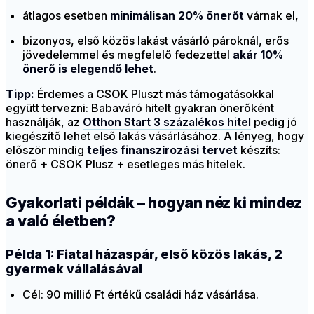
átlagos esetben
minimálisan 20% önerőt
várnak el,
bizonyos, első közös lakást vásárló pároknál, erős
jövedelemmel és megfelelő fedezettel
akár 10%
önerő is elegendő lehet
.
Tipp:
Érdemes a CSOK Pluszt más támogatásokkal
együtt tervezni: Babaváró hitelt gyakran önerőként
használják, az
Otthon Start 3 százalékos hitel
pedig jó
kiegészítő lehet első lakás vásárlásához. A lényeg, hogy
először mindig
teljes finanszírozási tervet
készíts:
önerő + CSOK Plusz + esetleges más hitelek.
Gyakorlati példák – hogyan néz ki mindez
a való életben?
Példa 1: Fiatal házaspár, első közös lakás, 2
gyermek vállalásával
Cél: 90 millió Ft értékű családi ház vásárlása.