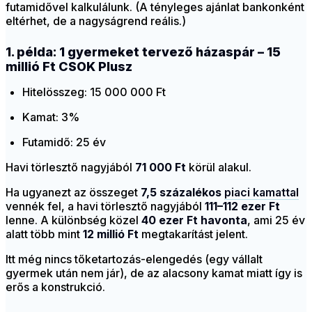
futamidővel kalkulálunk. (A tényleges ajánlat bankonként
eltérhet, de a nagyságrend reális.)
1. példa: 1 gyermeket tervező házaspár – 15
millió Ft CSOK Plusz
Hitelösszeg: 15 000 000 Ft
Kamat: 3%
Futamidő: 25 év
Havi törlesztő nagyjából
71 000 Ft
körül alakul.
Ha ugyanezt az összeget
7,5 százalékos
piaci kamattal
vennék fel, a havi törlesztő nagyjából
111–112 ezer Ft
lenne. A különbség közel
40 ezer Ft havonta
, ami 25 év
alatt több mint
12 millió Ft
megtakarítást jelent.
Itt még nincs tőketartozás-elengedés (egy vállalt
gyermek után nem jár), de az alacsony kamat miatt így is
erős a konstrukció.