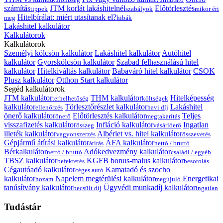
számítás
JTM korlát lakáshitelnél
Előtörlesztés
tippek
szabályok
mikor éri
Hitelbírálat: miért utasítanak el?
meg
hibák
Lakáshitel kalkulátor
Kalkulátorok
Kalkulátorok
Személyi kölcsön kalkulátor
Lakáshitel kalkulátor
Autóhitel
kalkulátor
Gyorskölcsön kalkulátor
Szabad felhasználású hitel
kalkulátor
Hitelkiváltás kalkulátor
Babaváró hitel kalkulátor
CSOK
Plusz kalkulátor
Otthon Start kalkulátor
Segéd kalkulátorok
JTM kalkulátor
THM kalkulátor
Hitelképesség
terhelhetőség
költségek
kalkulátor
Törlesztőrészlet kalkulátor
Lakáshitel
ellenőrzés
havi díj
önerő kalkulátor
Előtörlesztés kalkulátor
Teljes
önerő
megtakarítás
visszafizetés kalkulátor
Infláció kalkulátor
Ingatlan
összeg
vásárlóerő
illeték kalkulátor
Albérlet vs. hitel kalkulátor
vagyonszerzés
összevetés
Gépjármű átírási kalkulátor
ÁFA kalkulátor
átírás
nettó / bruttó
Bérkalkulátor
Adókedvezmény kalkulátor
nettó / bruttó
családi / egyéb
TBSZ kalkulátor
KGFB bonus-malus kalkulátor
befektetés
besorolás
Cégautóadó kalkulátor
Kamatadó és szocho
céges autó
kalkulátor
Napelem megtérülési kalkulátor
Energetikai
hozam
megújuló
tanúsítvány kalkulátor
Ügyvédi munkadíj kalkulátor
becsült díj
ingatlan
Tudástár