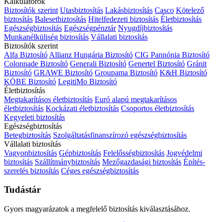
Kalkulátorok
Biztosítók szerint
Utasbiztosítás
Lakásbiztosítás
Casco
Kötelező
biztosítás
Balesetbiztosítás
Hitelfedezeti biztosítás
Életbiztosítás
Egészségbiztosítás
Egészségpénztár
Nyugdíjbiztosítás
Munkanélküliség biztosítás
Vállalati biztosítás
Biztosítók szerint
Alfa Biztosító
Allianz Hungária Biztosító
CIG Pannónia Biztosító
Colonnade Biztosító
Generali Biztosító
Genertel Biztosító
Gránit
Biztosító
GRAWE Biztosító
Groupama Biztosító
K&H Biztosító
KÖBE Biztosító
LegitiMo Biztosító
Életbiztosítás
Megtakarításos életbiztosítás
Euró alapú megtakarításos
életbiztosítás
Kockázati életbiztosítás
Csoportos életbiztosítás
Kegyeleti biztosítás
Egészségbiztosítás
Betegbiztosítás
Szolgáltatásfinanszírozó egészségbiztosítás
Vállalati biztosítás
Vagyonbiztosítás
Gépbiztosítás
Felelősségbiztosítás
Jogvédelmi
biztosítás
Szállítmánybiztosítás
Mezőgazdasági biztosítás
Építés-
szerelés biztosítás
Céges egészségbiztosítás
Tudástár
Gyors magyarázatok a megfelelő biztosítás kiválasztásához.