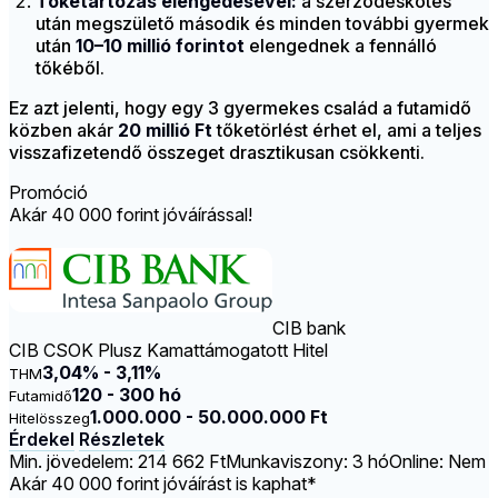
Tőketartozás elengedésével:
a szerződéskötés
után megszülető második és minden további gyermek
után
10–10 millió forintot
elengednek a fennálló
tőkéből.
Ez azt jelenti, hogy egy 3 gyermekes család a futamidő
közben akár
20 millió Ft
tőketörlést érhet el, ami a teljes
visszafizetendő összeget drasztikusan csökkenti.
Promóció
Akár 40 000 forint jóváírással!
CIB bank
CIB CSOK Plusz Kamattámogatott Hitel
3,04% - 3,11%
THM
120 - 300 hó
Futamidő
1.000.000 - 50.000.000 Ft
Hitelösszeg
Érdekel
Részletek
Min. jövedelem: 214 662 Ft
Munkaviszony: 3 hó
Online: Nem
Akár 40 000 forint jóváírást is kaphat*