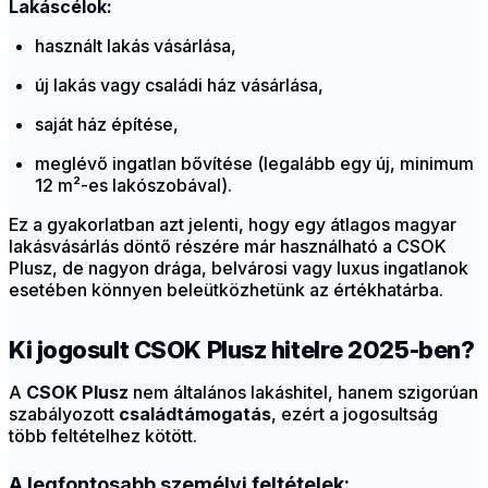
Lakáscélok:
használt lakás vásárlása,
új lakás vagy családi ház vásárlása,
saját ház építése,
meglévő ingatlan bővítése (legalább egy új, minimum
12 m²-es lakószobával).
Ez a gyakorlatban azt jelenti, hogy egy átlagos magyar
lakásvásárlás döntő részére már használható a CSOK
Plusz, de nagyon drága, belvárosi vagy luxus ingatlanok
esetében könnyen beleütközhetünk az értékhatárba.
Ki jogosult CSOK Plusz hitelre 2025-ben?
A
CSOK Plusz
nem általános lakáshitel, hanem szigorúan
szabályozott
családtámogatás
, ezért a jogosultság
több feltételhez kötött.
A legfontosabb személyi feltételek: