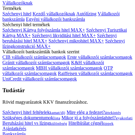
Vállalkozóknak
Termékek
Széchenyi hitel
Kezdő vállalkozóknak
Autólízing
Vállalkozói
bankszámla
Egyéni vállalkozói bankszámla
Széchenyi hitel termékek
Széchenyi Kártya folyószámla hitel MAX+
Széchenyi Turisztikai
Kártya MAX+
Széchenyi likviditási hitel MAX+
Széchenyi
beruházási hitel MAX+
Széchenyi mikrohitel MAX+
Széchenyi
lízingkonstrukció MAX+
Vállalkozói bankszámlák bankok szerint
CIB vállalkozói számlacsomagok
Erste vállalkozói számlacsomagok
Gránit vállalkozói számlacsomagok
K&H vállalkozói
számlacsomagok
MBH vállalkozói számlacsomagok
OTP
vállalkozói számlacsomagok
Raiffeisen vállalkozói számlacsomagok
UniCredit vállalkozói számlacsomagok
Tudástár
Rövid magyarázatok KKV finanszírozáshoz.
Széchenyi hitel feltételek
Mire elég a fedezet?
kamat/díj
áttekintés
Szükséges dokumentumok
Mikor jó a folyószámlahitel?
lista
gyakorlati
Beruházási hitel vs lízing
Hitelbírálat cégnél
különbség
tippek
Ajánlatkérés
Bankszámla