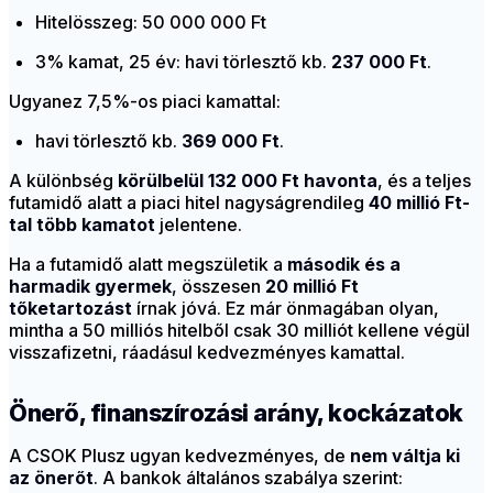
Hitelösszeg: 50 000 000 Ft
3% kamat, 25 év: havi törlesztő kb.
237 000 Ft
.
Ugyanez 7,5%-os piaci kamattal:
havi törlesztő kb.
369 000 Ft
.
A különbség
körülbelül 132 000 Ft havonta
, és a teljes
futamidő alatt a piaci hitel nagyságrendileg
40 millió Ft-
tal több kamatot
jelentene.
Ha a futamidő alatt megszületik a
második és a
harmadik gyermek
, összesen
20 millió Ft
tőketartozást
írnak jóvá. Ez már önmagában olyan,
mintha a 50 milliós hitelből csak 30 milliót kellene végül
visszafizetni, ráadásul kedvezményes kamattal.
Önerő, finanszírozási arány, kockázatok
A CSOK Plusz ugyan kedvezményes, de
nem váltja ki
az önerőt
. A bankok általános szabálya szerint: