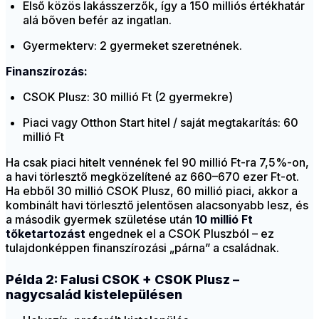
Első közös lakásszerzők, így a 150 milliós értékhatár
alá bőven befér az ingatlan.
Gyermekterv: 2 gyermeket szeretnének.
Finanszírozás:
CSOK Plusz: 30 millió Ft (2 gyermekre)
Piaci vagy Otthon Start hitel / saját megtakarítás: 60
millió Ft
Ha csak piaci hitelt vennének fel 90 millió Ft-ra 7,5%-on,
a havi törlesztő megközelítené az 660–670 ezer Ft-ot.
Ha ebből 30 millió CSOK Plusz, 60 millió piaci, akkor a
kombinált havi törlesztő jelentősen alacsonyabb lesz, és
a második gyermek születése után
10 millió Ft
tőketartozást
engednek el a CSOK Pluszból – ez
tulajdonképpen finanszírozási „párna” a családnak.
Példa 2: Falusi CSOK + CSOK Plusz –
nagycsalád kistelepülésen