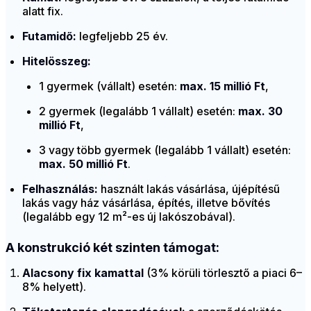
alatt fix.
Futamidő:
legfeljebb 25 év.
Hitelösszeg:
1 gyermek (vállalt) esetén:
max. 15 millió Ft
,
2 gyermek (legalább 1 vállalt) esetén:
max. 30
millió Ft
,
3 vagy több gyermek (legalább 1 vállalt) esetén:
max. 50 millió Ft
.
Felhasználás:
használt lakás vásárlása, újépítésű
lakás vagy ház vásárlása, építés, illetve bővítés
(legalább egy 12 m²-es új lakószobával).
A konstrukció két szinten támogat:
Alacsony fix kamattal
(3% körüli törlesztő a piaci 6–
8% helyett).