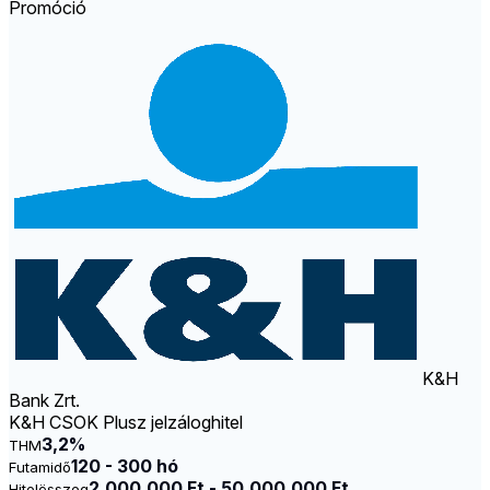
Promóció
K&H
Bank Zrt.
K&H CSOK Plusz jelzáloghitel
3,2%
THM
120 - 300 hó
Futamidő
2.000.000 Ft - 50.000.000 Ft
Hitelösszeg