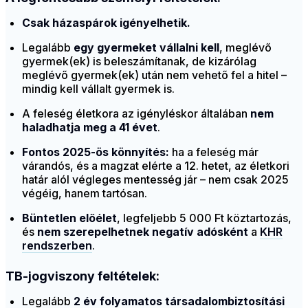
Csak házaspárok igényelhetik.
Legalább
egy gyermeket vállalni kell
, meglévő
gyermek(ek) is beleszámítanak, de kizárólag
meglévő gyermek(ek) után nem vehető fel a hitel –
mindig kell vállalt gyermek is.
A feleség életkora az igényléskor általában
nem
haladhatja meg a 41 évet
.
Fontos 2025-ös könnyítés:
ha a feleség már
várandós, és a magzat elérte a 12. hetet, az életkori
határ alól végleges mentesség jár – nem csak 2025
végéig, hanem tartósan.
Büntetlen előélet
, legfeljebb 5 000 Ft köztartozás,
és
nem szerepelhetnek negatív adósként
a
KHR
rendszerben
.
TB-jogviszony feltételek:
Legalább
2 év folyamatos társadalombiztosítási