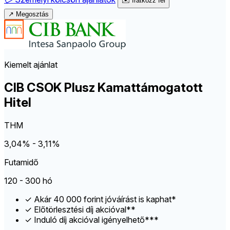
✉️
Iratkozz fel
↗
Megosztás
Kiemelt ajánlat
CIB CSOK Plusz Kamattámogatott
Hitel
THM
3,04% - 3,11%
Futamidő
120 - 300 hó
✓
Akár 40 000 forint jóváírást is kaphat*
✓
Előtörlesztési díj akcióval**
✓
Induló díj akcióval igényelhető***