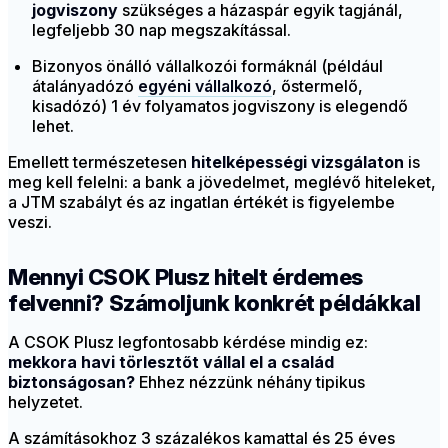
jogviszony
szükséges a házaspár egyik tagjánál,
legfeljebb 30 nap megszakítással.
Bizonyos önálló vállalkozói formáknál (például
átalányadózó
egyéni vállalkozó
, őstermelő,
kisadózó) 1 év folyamatos jogviszony is elegendő
lehet.
Emellett természetesen
hitelképességi vizsgálaton
is
meg kell felelni: a bank a jövedelmet, meglévő hiteleket,
a JTM szabályt és az ingatlan értékét is figyelembe
veszi.
Mennyi CSOK Plusz hitelt érdemes
felvenni? Számoljunk konkrét példákkal
A CSOK Plusz legfontosabb kérdése mindig ez:
mekkora havi törlesztőt vállal el a család
biztonságosan?
Ehhez nézzünk néhány tipikus
helyzetet.
A számításokhoz 3 százalékos kamattal és 25 éves