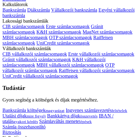
Kalkulátorok
Bankszámla
Diákszámla
Vállalkozói bankszámla
Egyéni vállalkozói
bankszámla
Lakossági bankszámlák
CIB számlacsomagok
Erste számlacsomagok
Gránit
számlacsomagok
K&H számlacsomagok
MagNet számlacsomagok
MBH számlacsomagok
OTP számlacsomagok
Raiffeisen
számlacsomagok
UniCredit számlacsomagok
Vállalkozói bankszámlák
CIB vállalkozói számlacsomagok
Erste vállalkozói számlacsomagok
Gránit vállalkozói számlacsomagok
K&H vállalkozói
számlacsomagok
MBH vállalkozói számlacsomagok
OTP
vállalkozói számlacsomagok
Raiffeisen vállalkozói számlacsomagok
UniCredit vállalkozói számlacsomagok
Tudástár
Gyors segítség a költségek és díjak megértéséhez.
Bankszámla költségek
Ingyenes számlavezetés
magyarázat
feltételek
Utalási díjak
Bankkártya díjak
IBAN /
mire figyelj
összevetés
utalás
Számlaváltás menete
gyakori kérdés
lépések
Számla összehasonlító
Biztosítás