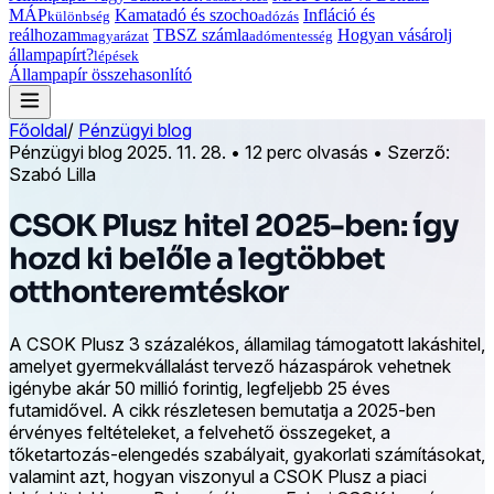
MÁP
Kamatadó és szocho
Infláció és
különbség
adózás
reálhozam
TBSZ számla
Hogyan vásárolj
magyarázat
adómentesség
állampapírt?
lépések
Állampapír összehasonlító
Főoldal
/
Pénzügyi blog
Pénzügyi blog
2025. 11. 28.
•
12 perc olvasás
•
Szerző:
Szabó Lilla
CSOK Plusz hitel 2025-ben: így
hozd ki belőle a legtöbbet
otthonteremtéskor
A CSOK Plusz 3 százalékos, államilag támogatott lakáshitel,
amelyet gyermekvállalást tervező házaspárok vehetnek
igénybe akár 50 millió forintig, legfeljebb 25 éves
futamidővel. A cikk részletesen bemutatja a 2025-ben
érvényes feltételeket, a felvehető összegeket, a
tőketartozás-elengedés szabályait, gyakorlati számításokat,
valamint azt, hogyan viszonyul a CSOK Plusz a piaci