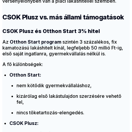
versenyelőnyben van a piaci lakáshitellel szemben.
CSOK Plusz vs. más állami támogatások
CSOK Plusz és Otthon Start 3% hitel
Az
Otthon Start program
szintén 3 százalékos, fix
kamatozású lakáshitelt kínál, legfeljebb 50 millió Ft-ig,
első saját ingatlanra, gyermekvállalás nélkül is.
A fő különbségek:
Otthon Start:
nem kötődik gyermekvállaláshoz,
kizárólag első lakástulajdon szerzésére vehető
fel,
nincs tőketartozás-elengedés.
CSOK Plusz: