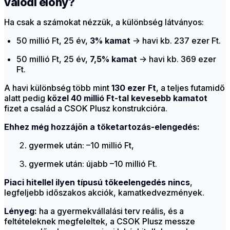
valódi előny?
Ha csak a számokat nézzük, a különbség látványos:
50 millió Ft, 25 év,
3% kamat
→ havi kb. 237 ezer Ft.
50 millió Ft, 25 év,
7,5% kamat
→ havi kb. 369 ezer
Ft.
A havi különbség több mint
130 ezer Ft
, a teljes futamidő
alatt pedig
közel 40 millió Ft-tal kevesebb kamatot
fizet a család a CSOK Plusz konstrukcióra.
Ehhez még hozzájön a tőketartozás-elengedés:
gyermek után: –10 millió Ft,
gyermek után: újabb –10 millió Ft.
Piaci hitellel ilyen típusú tőkeelengedés nincs
,
legfeljebb időszakos akciók, kamatkedvezmények.
Lényeg:
ha a gyermekvállalási terv reális, és a
feltételeknek megfeleltek, a CSOK Plusz messze