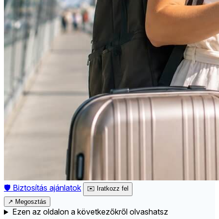
🛡️
Biztosítás ajánlatok
✉️
Iratkozz fel
↗
Megosztás
Ezen az oldalon a következőkről olvashatsz