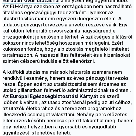
Európán kívüli utazásnál
a helyzet még egyértelműbb:
Az EU-kártya ezekben az országokban nem használható
általános egészségügyi fedezetként. Ilyenkor az
utasbiztosítás már nem egyszerű kiegészítő elem. A
tudatos pénzügyi tervezés alapvető részévé válik.
Egy
külföldön felmerülő orvosi számla nagyságrendje
országonként jelentősen eltérhet.
A szükséges ellátásról
sokszor nincs lehetőség hosszasan mérlegelni. Ezért
különösen fontos, hogy a biztosítás megfelelő limiteket
tartalmazzon. A hazaszállítás feltételeit és a kizárásokat
szintén célszerű indulás előtt ellenőrizni.
A külföldi utazás ma már sok háztartás számára nem
rendkívüli esemény, hanem az éves pénzügyi tervezés
része. Éppen ezért az utasbiztosítást sem érdemes az
utolsó pillanatban felmerülő adminisztrációnak tekinteni.
Az
Európai Egészségbiztosítási Kártyát
célszerű
időben kiváltani, az utasbiztosításnál pedig az úti célhoz,
az utazók életkorához és a tervezett programokhoz
illeszkedő csomagot választani. Néhány perc előzetes
ellenőrzés később nemcsak pénzt takaríthat meg, hanem
egy nehéz helyzetben a gyorsabb és nyugodtabb
ügyintézést is lehetővé teheti.