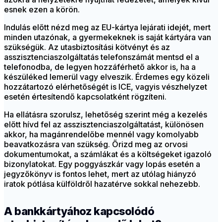
esnek ezen a körön.
Indulás előtt nézd meg az EU-kártya lejárati idejét, mert
minden utazónak, a gyermekeknek is saját kártyára van
szükségük. Az utasbiztosítási kötvényt és az
asszisztenciaszolgáltatás telefonszámát mentsd el a
telefonodba, de legyen hozzáférhető akkor is, ha a
készüléked lemerül vagy elveszik. Érdemes egy közeli
hozzátartozó elérhetőségét is ICE, vagyis vészhelyzet
esetén értesítendő kapcsolatként rögzíteni.
Ha ellátásra szorulsz, lehetőség szerint még a kezelés
előtt hívd fel az asszisztenciaszolgáltatást, különösen
akkor, ha magánrendelőbe mennél vagy komolyabb
beavatkozásra van szükség. Őrizd meg az orvosi
dokumentumokat, a számlákat és a költségeket igazoló
bizonylatokat. Egy poggyászkár vagy lopás esetén a
jegyzőkönyv is fontos lehet, mert az utólag hiányzó
iratok pótlása külföldről hazatérve sokkal nehezebb.
A bankkártyához kapcsolódó