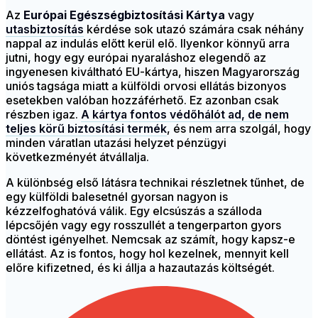
Az
Európai Egészségbiztosítási Kártya
vagy
utasbiztosítás
kérdése sok utazó számára csak néhány
nappal az indulás előtt kerül elő. Ilyenkor könnyű arra
jutni, hogy egy európai nyaraláshoz elegendő az
ingyenesen kiváltható EU-kártya, hiszen Magyarország
uniós tagsága miatt a külföldi orvosi ellátás bizonyos
esetekben valóban hozzáférhető. Ez azonban csak
részben igaz.
A kártya fontos védőhálót ad, de nem
teljes körű biztosítási termék
, és nem arra szolgál, hogy
minden váratlan utazási helyzet pénzügyi
következményét átvállalja.
A különbség első látásra technikai részletnek tűnhet, de
egy külföldi balesetnél gyorsan nagyon is
kézzelfoghatóvá válik.
Egy elcsúszás a szálloda
lépcsőjén vagy egy rosszullét a tengerparton gyors
döntést igényelhet. Nemcsak az számít, hogy kapsz-e
ellátást. Az is fontos, hogy hol kezelnek, mennyit kell
előre kifizetned, és ki állja a hazautazás költségét.