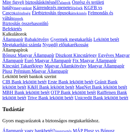
Mire figyelj biztosításkötésnél?
Önrész és területi
alapok
hatály
Kárrendezés menete
KGFB vs
magyarázat
lépések
Casco
Életbiztosítás típusok
Felmondás és
különbség
áttekintés
váltás
tippek
Biztosítás összehasonlító
Befektetés
Kalkulátorok
Állampapír
Babakötvény
Gyermek megtakarítás
Lekötött betét
Megtakarítási számla
Nyugdíj előtakarékosság
Állampapírok
Bónusz Magyar Állampapír
Diszkont Kincstárjegy
Egyéves Magyar
Állampapír
Euró Magyar Állampapír
Fix Magyar Állampapír
Kincstári Takarékjegy
Magyar Államkötvény
Magyar Állampapír
Plusz
Prémium Magyar Állampapír
Lekötött betét bankok szerint
CIB Bank lekötött betét
Erste Bank lekötött betét
Gránit Bank
lekötött betét
K&H Bank lekötött betét
MagNet Bank lekötött betét
MBH Bank lekötött betét
OTP Bank lekötött betét
Raiffeisen Bank
lekötött betét
Trive Bank lekötött betét
Unicredit Bank lekötött betét
Tudástár
Gyors magyarázatok a biztonságos megtakarításhoz.
Állampapír vagy bankbetét?
MÁP Plusz vs Bónusz
összevetés