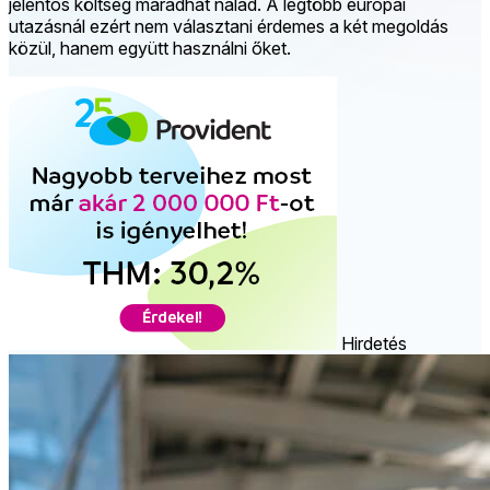
jelentős költség maradhat nálad. A legtöbb európai
utazásnál ezért nem választani érdemes a két megoldás
közül, hanem együtt használni őket.
Hirdetés