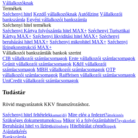
Vállalkozóknak
Termékek
Széchenyi hitel
Kezdő vállalkozóknak
Autólízing
Vállalkozói
bankszámla
Egyéni vállalkozói bankszámla
Széchenyi hitel termékek
Széchenyi Kártya folyószámla hitel MAX+
Széchenyi Turisztikai
Kártya MAX+
Széchenyi likviditási hitel MAX+
Széchenyi
beruházási hitel MAX+
Széchenyi mikrohitel MAX+
Széchenyi
lízingkonstrukció MAX+
Vállalkozói bankszámlák bankok szerint
CIB vállalkozói számlacsomagok
Erste vállalkozói számlacsomagok
Gránit vállalkozói számlacsomagok
K&H vállalkozói
számlacsomagok
MBH vállalkozói számlacsomagok
OTP
vállalkozói számlacsomagok
Raiffeisen vállalkozói számlacsomagok
UniCredit vállalkozói számlacsomagok
Tudástár
Rövid magyarázatok KKV finanszírozáshoz.
Széchenyi hitel feltételek
Mire elég a fedezet?
kamat/díj
áttekintés
Szükséges dokumentumok
Mikor jó a folyószámlahitel?
lista
gyakorlati
Beruházási hitel vs lízing
Hitelbírálat cégnél
különbség
tippek
Ajánlatkérés
Bankszámla