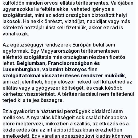
külföldön minden orvosi ellátás térítésmentes. Valójában
ugyanazokkal a feltételekkel veheted igénybe a
szolgáltatást, mint az adott országban biztosított helyi
lakosok. Ha nekik önrészt, vizitdíjat, napidíjat vagy más
kötelező hozzájárulást kell fizetniük, akkor ez rád is
vonatkozik.
Az egészségügyi rendszerek Európán belül sem
egyformák. Egy Magyarországon térítésmentesen
elérhető szolgáltatás más országban részben fizetős
lehet.
Belgiumban, Franciaországban és
Luxemburgban, valamint bizonyos finn
szolgáltatóknál visszatérítéses rendszer működik
,
ami azt jelentheti, hogy először neked kell kifizetned az
ellátás vagy a gyógyszer költségét, és csak később
kérhetsz visszatérítést. A térítés ráadásul nem feltétlenül
terjed ki a teljes összegre.
Ez a gyakorlat a háztartási pénzügyek oldaláról sem
mellékes. A nyaralás költségeit sok család hónapokra
előre megtervezi, miközben a szállás, az étkezés és a
közlekedés ára az inflációs időszakban érezhetően
emelkedett. Egy váratlan egészségügyi kiadás könnyen