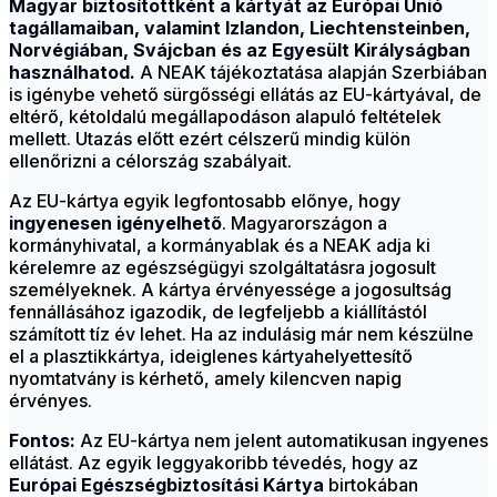
Magyar biztosítottként a kártyát az Európai Unió
tagállamaiban, valamint Izlandon, Liechtensteinben,
Norvégiában, Svájcban és az Egyesült Királyságban
használhatod.
A NEAK tájékoztatása alapján Szerbiában
is igénybe vehető sürgősségi ellátás az EU-kártyával, de
eltérő, kétoldalú megállapodáson alapuló feltételek
mellett. Utazás előtt ezért célszerű mindig külön
ellenőrizni a célország szabályait.
Az EU-kártya egyik legfontosabb előnye, hogy
ingyenesen igényelhető
. Magyarországon a
kormányhivatal, a kormányablak és a NEAK adja ki
kérelemre az egészségügyi szolgáltatásra jogosult
személyeknek. A kártya érvényessége a jogosultság
fennállásához igazodik, de legfeljebb a kiállítástól
számított tíz év lehet. Ha az indulásig már nem készülne
el a plasztikkártya, ideiglenes kártyahelyettesítő
nyomtatvány is kérhető, amely kilencven napig
érvényes.
Fontos:
Az EU-kártya nem jelent automatikusan ingyenes
ellátást.
Az egyik leggyakoribb tévedés, hogy az
Európai Egészségbiztosítási Kártya
birtokában