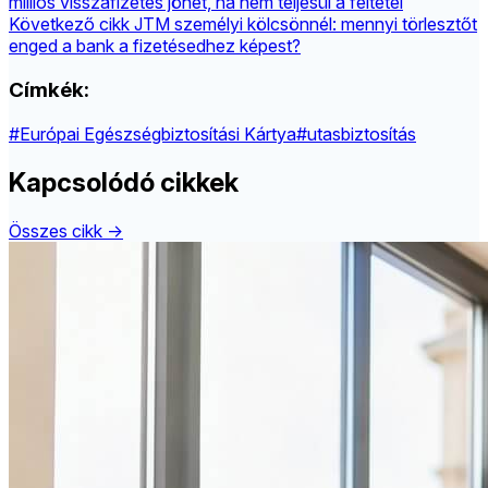
milliós visszafizetés jöhet, ha nem teljesül a feltétel
Következő cikk
JTM személyi kölcsönnél: mennyi törlesztőt
enged a bank a fizetésedhez képest?
Címkék:
#Európai Egészségbiztosítási Kártya
#utasbiztosítás
Kapcsolódó cikkek
Összes cikk →