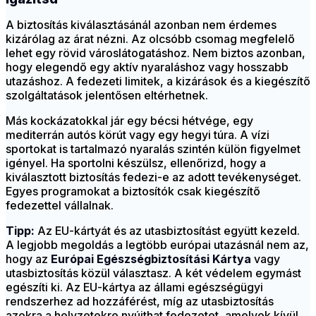
A biztosítás kiválasztásánál azonban nem érdemes
kizárólag az árat nézni. Az olcsóbb csomag megfelelő
lehet egy rövid városlátogatáshoz.
Nem biztos azonban,
hogy elegendő egy aktív nyaraláshoz vagy hosszabb
utazáshoz. A fedezeti limitek, a kizárások és a kiegészítő
szolgáltatások jelentősen eltérhetnek.
Más kockázatokkal jár egy bécsi hétvége, egy
mediterrán autós körút vagy egy hegyi túra. A vízi
sportokat is tartalmazó nyaralás szintén külön figyelmet
igényel.
Ha sportolni készülsz, ellenőrizd, hogy a
kiválasztott biztosítás fedezi-e az adott tevékenységet.
Egyes programokat a biztosítók csak kiegészítő
fedezettel vállalnak.
Tipp:
Az EU-kártyát és az utasbiztosítást együtt kezeld.
A legjobb megoldás a legtöbb európai utazásnál nem az,
hogy az
Európai Egészségbiztosítási Kártya
vagy
utasbiztosítás közül választasz. A két védelem egymást
egészíti ki. Az EU-kártya az állami egészségügyi
rendszerhez ad hozzáférést, míg az utasbiztosítás
azokra a helyzetekre nyújthat fedezetet, amelyek kívül