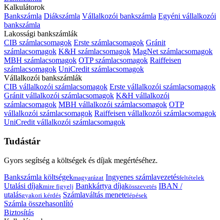
Kalkulátorok
Bankszámla
Diákszámla
Vállalkozói bankszámla
Egyéni vállalkozói
bankszámla
Lakossági bankszámlák
CIB számlacsomagok
Erste számlacsomagok
Gránit
számlacsomagok
K&H számlacsomagok
MagNet számlacsomagok
MBH számlacsomagok
OTP számlacsomagok
Raiffeisen
számlacsomagok
UniCredit számlacsomagok
Vállalkozói bankszámlák
CIB vállalkozói számlacsomagok
Erste vállalkozói számlacsomagok
Gránit vállalkozói számlacsomagok
K&H vállalkozói
számlacsomagok
MBH vállalkozói számlacsomagok
OTP
vállalkozói számlacsomagok
Raiffeisen vállalkozói számlacsomagok
UniCredit vállalkozói számlacsomagok
Tudástár
Gyors segítség a költségek és díjak megértéséhez.
Bankszámla költségek
Ingyenes számlavezetés
magyarázat
feltételek
Utalási díjak
Bankkártya díjak
IBAN /
mire figyelj
összevetés
utalás
Számlaváltás menete
gyakori kérdés
lépések
Számla összehasonlító
Biztosítás