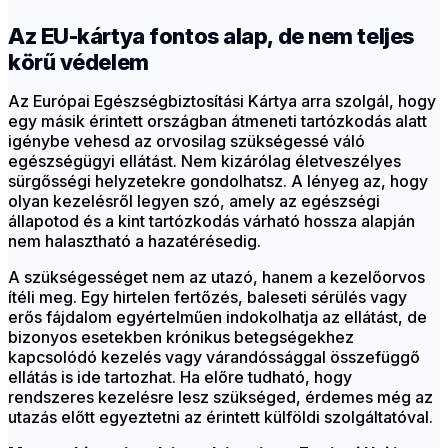
Az EU-kártya fontos alap, de nem teljes
körű védelem
Az Európai Egészségbiztosítási Kártya arra szolgál, hogy
egy másik érintett országban átmeneti tartózkodás alatt
igénybe vehesd az orvosilag szükségessé váló
egészségügyi ellátást. Nem kizárólag életveszélyes
sürgősségi helyzetekre gondolhatsz. A lényeg az, hogy
olyan kezelésről legyen szó, amely az egészségi
állapotod és a kint tartózkodás várható hossza alapján
nem halasztható a hazatérésedig.
A szükségességet nem az utazó, hanem a kezelőorvos
ítéli meg. Egy hirtelen fertőzés, baleseti sérülés vagy
erős fájdalom egyértelműen indokolhatja az ellátást, de
bizonyos esetekben krónikus betegségekhez
kapcsolódó kezelés vagy várandóssággal összefüggő
ellátás is ide tartozhat. Ha előre tudható, hogy
rendszeres kezelésre lesz szükséged, érdemes még az
utazás előtt egyeztetni az érintett külföldi szolgáltatóval.