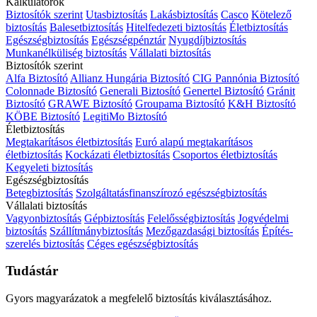
Kalkulátorok
Biztosítók szerint
Utasbiztosítás
Lakásbiztosítás
Casco
Kötelező
biztosítás
Balesetbiztosítás
Hitelfedezeti biztosítás
Életbiztosítás
Egészségbiztosítás
Egészségpénztár
Nyugdíjbiztosítás
Munkanélküliség biztosítás
Vállalati biztosítás
Biztosítók szerint
Alfa Biztosító
Allianz Hungária Biztosító
CIG Pannónia Biztosító
Colonnade Biztosító
Generali Biztosító
Genertel Biztosító
Gránit
Biztosító
GRAWE Biztosító
Groupama Biztosító
K&H Biztosító
KÖBE Biztosító
LegitiMo Biztosító
Életbiztosítás
Megtakarításos életbiztosítás
Euró alapú megtakarításos
életbiztosítás
Kockázati életbiztosítás
Csoportos életbiztosítás
Kegyeleti biztosítás
Egészségbiztosítás
Betegbiztosítás
Szolgáltatásfinanszírozó egészségbiztosítás
Vállalati biztosítás
Vagyonbiztosítás
Gépbiztosítás
Felelősségbiztosítás
Jogvédelmi
biztosítás
Szállítmánybiztosítás
Mezőgazdasági biztosítás
Építés-
szerelés biztosítás
Céges egészségbiztosítás
Tudástár
Gyors magyarázatok a megfelelő biztosítás kiválasztásához.