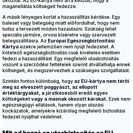
okozhat. Az EU-kártya nem arra készült, hogy a
magánellátás költségeit fedezze.
A másik lényeges korlát a hazaszállítás kérdése. Egy
baleset vagy betegség miatt előfordulhat, hogy nem
tudsz a tervezett módon hazautazni. Szükség lehet
speciális járműre, orvosi kíséretre vagy szervezett
betegszállításra. Az
Európai Egészségbiztosítási
Kártya
ezekre jellemzően nem nyújt fedezetet. A
kötelező egészségbiztosítás csak kivételes esetben
fedezi a hazaszállítást. Egy megfelelő utasbiztosítás
viszont a szerződési feltételek szerint átvállalhatja ennek
költségeit, és megszervezheti a szükséges szolgáltatást.
Szintén fontos különbség, hogy
az EU-kártya nem téríti
meg az elveszett poggyászt, az ellopott
értéktárgyakat, a
járatkésésből eredő egyes
költségeket
vagy a másnak okozott károkat.
Ezek nem
egészségügyi ellátások, hanem olyan utazási
kockázatok, amelyekre kizárólag megfelelő biztosítási
fedezet nyújthat védelmet.