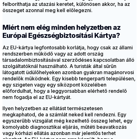
felboríthatja az utazási keretet, különösen akkor, ha az
összeget azonnal meg kell előlegezni.
Miért nem elég minden helyzetben az
Európai Egészségbiztosítási Kártya?
Az EU-kártya legfontosabb korlátja, hogy csak az állami
rendszerben működő vagy az adott ország
társadalombiztosításával szerződéses kapcsolatban álló
szolgáltatóknál használható. A turisták által sűrűn
látogatott üdülőhelyeken azonban gyakran magánorvosi
rendelők működnek. Egy kisebb tengerparti településen,
egy szigeten vagy egy síközpont közelében
előfordulhat, hogy a leggyorsabban elérhető rendelő
nem fogadja el az EU-kártyát.
Ilyen helyzetben az ellátást természetesen
megkaphatod, de a számlát neked kell rendezni. Egy
egyszerűbb vizsgálat még kezelhető összeg lehet, egy
komolyabb diagnosztikai eljárás, műtéti beavatkozás
vagy kórházi ellátás azonban már jelentős terhet