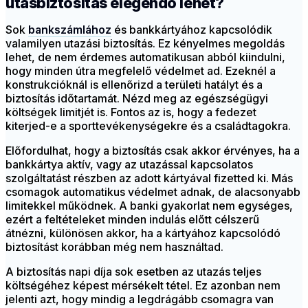
utasbiztosítás elegendő lehet?
Sok
bankszámlához
és bankkártyához kapcsolódik
valamilyen utazási biztosítás. Ez kényelmes megoldás
lehet, de nem érdemes automatikusan abból kiindulni,
hogy minden útra megfelelő védelmet ad. Ezeknél a
konstrukcióknál is ellenőrizd a területi hatályt és a
biztosítás időtartamát. Nézd meg az egészségügyi
költségek limitjét is. Fontos az is, hogy a fedezet
kiterjed-e a sporttevékenységekre és a családtagokra.
Előfordulhat, hogy a biztosítás csak akkor érvényes, ha a
bankkártya aktív, vagy az utazással kapcsolatos
szolgáltatást részben az adott kártyával fizetted ki. Más
csomagok automatikus védelmet adnak, de alacsonyabb
limitekkel működnek. A banki gyakorlat nem egységes,
ezért a feltételeket minden indulás előtt célszerű
átnézni, különösen akkor, ha a kártyához kapcsolódó
biztosítást korábban még nem használtad.
A biztosítás napi díja sok esetben az utazás teljes
költségéhez képest mérsékelt tétel. Ez azonban nem
jelenti azt, hogy mindig a legdrágább csomagra van