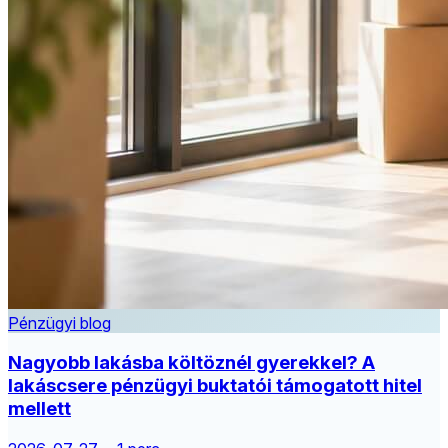
Pénzügyi blog
Nagyobb lakásba költöznél gyerekkel? A
lakáscsere pénzügyi buktatói támogatott hitel
mellett