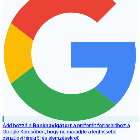
Add hozzá a
Banknavigátort
a preferált forrásaidhoz a
Google Keresőben, hogy ne maradj le a legfrissebb
pénzügyi hírekről és elemzésekről!