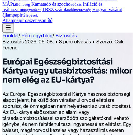
MÁP
Kamatadó és szocho
Infláció és
különbség
adózás
reálhozam
TBSZ számla
Hogyan vásárolj
magyarázat
adómentesség
állampapírt?
lépések
Állampapír összehasonlító
Főoldal
/
Pénzügyi blog
/
Biztosítás
Biztosítás
2026. 06. 08.
•
8 perc olvasás
•
Szerző: Csík
Ferenc
Európai Egészségbiztosítási
Kártya vagy utasbiztosítás: mikor
nem elég az EU-kártya?
Az Európai Egészségbiztosítási Kártya hasznos biztonsági
alapot jelent, ha külföldön váratlanul orvosi ellátásra
szorulsz, de önmagában nem helyettesíti az utasbiztosítást.
Az EU-kártya elsősorban az állami vagy
társadalombiztosítással szerződött szolgáltatóknál vehető
igénybe, és nem feltétlenül teszi ingyenessé az ellátást. Egy
baleset, magánorvosi kezelés vagy hazaszállítás esetén