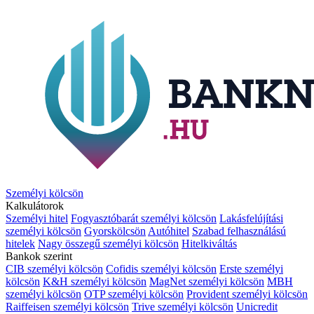
Személyi kölcsön
Kalkulátorok
Személyi hitel
Fogyasztóbarát személyi kölcsön
Lakásfelújítási
személyi kölcsön
Gyorskölcsön
Autóhitel
Szabad felhasználású
hitelek
Nagy összegű személyi kölcsön
Hitelkiváltás
Bankok szerint
CIB személyi kölcsön
Cofidis személyi kölcsön
Erste személyi
kölcsön
K&H személyi kölcsön
MagNet személyi kölcsön
MBH
személyi kölcsön
OTP személyi kölcsön
Provident személyi kölcsön
Raiffeisen személyi kölcsön
Trive személyi kölcsön
Unicredit