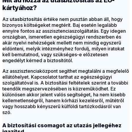
Mit ad hozzá az utasbiztosítás az EU-
kártyához?
Az
utasbiztosítás
értéke nem pusztán abban áll, hogy
bizonyos költségeket megtérít. Baj esetén legalább
ennyire fontos az asszisztenciaszolgáltatás. Egy idegen
országban, ismeretlen egészségügyi rendszerben és
akár nyelvi nehézségek mellett nem mindig egyszerű
eldönteni, melyik intézményhez fordulj, milyen iratokat
kell bemutatnod, vagy szükséges-e előzetesen
engedélyt kérned a biztosítótól.
Az asszisztenciaközpont segíthet megtalálni a megfelelő
ellátóhelyet. Kapcsolatot tarthat az egészségügyi
szolgáltatóval is. A biztosítási feltételek szerint a további
teendők megszervezésében is közreműködhet. Ez
különösen akkor jelent valós segítséget, ha nem kisebb
kellemetlenségről, hanem kórházi kezelésről, műtétről
vagy hosszabb kényszerű külföldi tartózkodásról van
szó.
A biztosítási csomagot az utazás jellegéhez
igazítsd