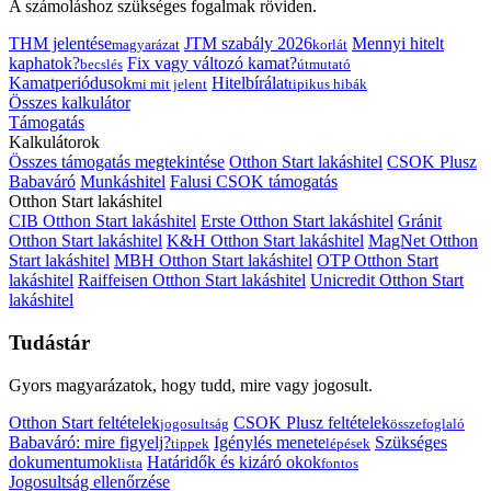
A számoláshoz szükséges fogalmak röviden.
THM jelentése
JTM szabály 2026
Mennyi hitelt
magyarázat
korlát
kaphatok?
Fix vagy változó kamat?
becslés
útmutató
Kamatperiódusok
Hitelbírálat
mi mit jelent
tipikus hibák
Összes kalkulátor
Támogatás
Kalkulátorok
Összes támogatás megtekintése
Otthon Start lakáshitel
CSOK Plusz
Babaváró
Munkáshitel
Falusi CSOK támogatás
Otthon Start lakáshitel
CIB Otthon Start lakáshitel
Erste Otthon Start lakáshitel
Gránit
Otthon Start lakáshitel
K&H Otthon Start lakáshitel
MagNet Otthon
Start lakáshitel
MBH Otthon Start lakáshitel
OTP Otthon Start
lakáshitel
Raiffeisen Otthon Start lakáshitel
Unicredit Otthon Start
lakáshitel
Tudástár
Gyors magyarázatok, hogy tudd, mire vagy jogosult.
Otthon Start feltételek
CSOK Plusz feltételek
jogosultság
összefoglaló
Babaváró: mire figyelj?
Igénylés menete
Szükséges
tippek
lépések
dokumentumok
Határidők és kizáró okok
lista
fontos
Jogosultság ellenőrzése