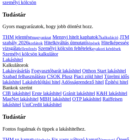
személyi kölcsön
Tudástár
Gyors magyarázatok, hogy jobb döntést hozz.
THM jelentése
Mennyi hitelt kaphatok?
JTM
magyarázat
kalkuláció
szabály 2026
Hitelkiváltás útmutató
Hitelképesség
korlátok
lépések
vizsgálat
Személyi kölcsön feltételek
ellenőrzés
gyakori kérdések
Személyi kölcsön kalkulátor
Lakáshitel
Kalkulátorok
Lakásvásárlás
Fogyasztóbarát lakáshitel
Otthon Start lakáshitel
Szabad felhasználásra
CSOK Plusz
Piaci zöld hitel
Türelmi idős
lakáshitel
Lakásfelújítási hitel
Adósságrendező hitel
Építési hitel
Bankok szerint
CIB lakáshitel
Erste lakáshitel
Gránit lakáshitel
K&H lakáshitel
MagNet lakáshitel
MBH lakáshitel
OTP lakáshitel
Raiffeisen
lakáshitel
UniCredit lakáshitel
Tudástár
Fontos fogalmak és tippek a lakáshitelhez.
THM vs kamat
Fix vagy változó kamat?
Önerő
különbség
útmutató