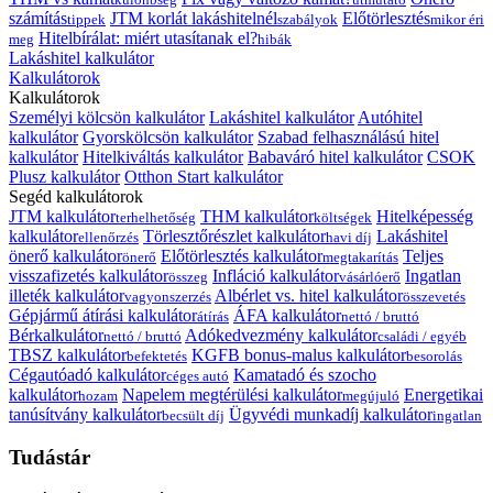
számítás
JTM korlát lakáshitelnél
Előtörlesztés
tippek
szabályok
mikor éri
Hitelbírálat: miért utasítanak el?
meg
hibák
Lakáshitel kalkulátor
Kalkulátorok
Kalkulátorok
Személyi kölcsön kalkulátor
Lakáshitel kalkulátor
Autóhitel
kalkulátor
Gyorskölcsön kalkulátor
Szabad felhasználású hitel
kalkulátor
Hitelkiváltás kalkulátor
Babaváró hitel kalkulátor
CSOK
Plusz kalkulátor
Otthon Start kalkulátor
Segéd kalkulátorok
JTM kalkulátor
THM kalkulátor
Hitelképesség
terhelhetőség
költségek
kalkulátor
Törlesztőrészlet kalkulátor
Lakáshitel
ellenőrzés
havi díj
önerő kalkulátor
Előtörlesztés kalkulátor
Teljes
önerő
megtakarítás
visszafizetés kalkulátor
Infláció kalkulátor
Ingatlan
összeg
vásárlóerő
illeték kalkulátor
Albérlet vs. hitel kalkulátor
vagyonszerzés
összevetés
Gépjármű átírási kalkulátor
ÁFA kalkulátor
átírás
nettó / bruttó
Bérkalkulátor
Adókedvezmény kalkulátor
nettó / bruttó
családi / egyéb
TBSZ kalkulátor
KGFB bonus-malus kalkulátor
befektetés
besorolás
Cégautóadó kalkulátor
Kamatadó és szocho
céges autó
kalkulátor
Napelem megtérülési kalkulátor
Energetikai
hozam
megújuló
tanúsítvány kalkulátor
Ügyvédi munkadíj kalkulátor
becsült díj
ingatlan
Tudástár