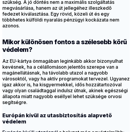
szükség. A jó döntés nem a maximális szolgáltatás
megvásárlása, hanem az út jellegéhez illeszkedő
fedezet kiválasztása. Egy rövid, közeli út és egy
többhetes külföldi nyaralás pénzügyi kockázata nem
azonos.
Mikor különösen fontos a szélesebb körű
védelem?
Az EU-kártya önmagában leginkább akkor bizonyulhat
kevésnek, ha a célállomáson jelentős szerepe van a
magánellátásnak, ha távolabb utazol a nagyobb
városoktól, vagy ha aktív programokat tervezel. Ugyanez
igaz akkor is, ha kisgyermekkel, idős hozzátartozóval
vagy olyan családtaggal indulsz útnak, akinek egészségi
állapota miatt nagyobb eséllyel lehet szüksége orvosi
segítségre.
Európán kívül az utasbiztosítás alapvető
védelem