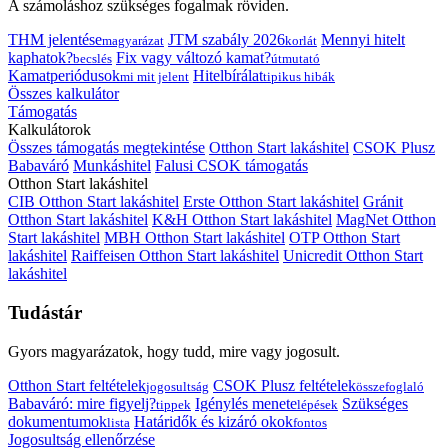
A számoláshoz szükséges fogalmak röviden.
THM jelentése
JTM szabály 2026
Mennyi hitelt
magyarázat
korlát
kaphatok?
Fix vagy változó kamat?
becslés
útmutató
Kamatperiódusok
Hitelbírálat
mi mit jelent
tipikus hibák
Összes kalkulátor
Támogatás
Kalkulátorok
Összes támogatás megtekintése
Otthon Start lakáshitel
CSOK Plusz
Babaváró
Munkáshitel
Falusi CSOK támogatás
Otthon Start lakáshitel
CIB Otthon Start lakáshitel
Erste Otthon Start lakáshitel
Gránit
Otthon Start lakáshitel
K&H Otthon Start lakáshitel
MagNet Otthon
Start lakáshitel
MBH Otthon Start lakáshitel
OTP Otthon Start
lakáshitel
Raiffeisen Otthon Start lakáshitel
Unicredit Otthon Start
lakáshitel
Tudástár
Gyors magyarázatok, hogy tudd, mire vagy jogosult.
Otthon Start feltételek
CSOK Plusz feltételek
jogosultság
összefoglaló
Babaváró: mire figyelj?
Igénylés menete
Szükséges
tippek
lépések
dokumentumok
Határidők és kizáró okok
lista
fontos
Jogosultság ellenőrzése