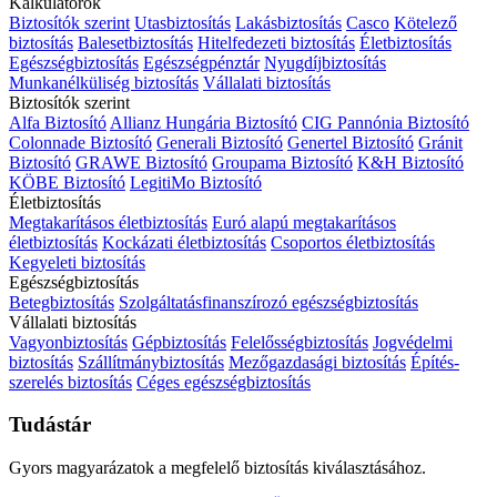
Kalkulátorok
Biztosítók szerint
Utasbiztosítás
Lakásbiztosítás
Casco
Kötelező
biztosítás
Balesetbiztosítás
Hitelfedezeti biztosítás
Életbiztosítás
Egészségbiztosítás
Egészségpénztár
Nyugdíjbiztosítás
Munkanélküliség biztosítás
Vállalati biztosítás
Biztosítók szerint
Alfa Biztosító
Allianz Hungária Biztosító
CIG Pannónia Biztosító
Colonnade Biztosító
Generali Biztosító
Genertel Biztosító
Gránit
Biztosító
GRAWE Biztosító
Groupama Biztosító
K&H Biztosító
KÖBE Biztosító
LegitiMo Biztosító
Életbiztosítás
Megtakarításos életbiztosítás
Euró alapú megtakarításos
életbiztosítás
Kockázati életbiztosítás
Csoportos életbiztosítás
Kegyeleti biztosítás
Egészségbiztosítás
Betegbiztosítás
Szolgáltatásfinanszírozó egészségbiztosítás
Vállalati biztosítás
Vagyonbiztosítás
Gépbiztosítás
Felelősségbiztosítás
Jogvédelmi
biztosítás
Szállítmánybiztosítás
Mezőgazdasági biztosítás
Építés-
szerelés biztosítás
Céges egészségbiztosítás
Tudástár
Gyors magyarázatok a megfelelő biztosítás kiválasztásához.