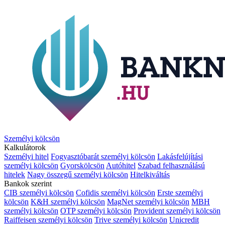
Személyi kölcsön
Kalkulátorok
Személyi hitel
Fogyasztóbarát személyi kölcsön
Lakásfelújítási
személyi kölcsön
Gyorskölcsön
Autóhitel
Szabad felhasználású
hitelek
Nagy összegű személyi kölcsön
Hitelkiváltás
Bankok szerint
CIB személyi kölcsön
Cofidis személyi kölcsön
Erste személyi
kölcsön
K&H személyi kölcsön
MagNet személyi kölcsön
MBH
személyi kölcsön
OTP személyi kölcsön
Provident személyi kölcsön
Raiffeisen személyi kölcsön
Trive személyi kölcsön
Unicredit