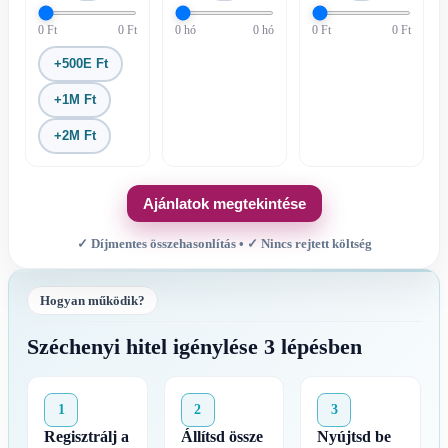
0 Ft
0 Ft
0 hó
0 hó
0 Ft
0 Ft
+500E Ft
+1M Ft
+2M Ft
Ajánlatok megtekintése
✓ Díjmentes összehasonlítás • ✓ Nincs rejtett költség
Hogyan működik?
Széchenyi hitel igénylése 3 lépésben
1
2
3
Regisztrálj a
Állítsd össze
Nyújtsd be