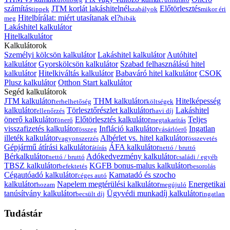
számítás
JTM korlát lakáshitelnél
Előtörlesztés
tippek
szabályok
mikor éri
Hitelbírálat: miért utasítanak el?
meg
hibák
Lakáshitel kalkulátor
Hitelkalkulátor
Kalkulátorok
Személyi kölcsön kalkulátor
Lakáshitel kalkulátor
Autóhitel
kalkulátor
Gyorskölcsön kalkulátor
Szabad felhasználású hitel
kalkulátor
Hitelkiváltás kalkulátor
Babaváró hitel kalkulátor
CSOK
Plusz kalkulátor
Otthon Start kalkulátor
Segéd kalkulátorok
JTM kalkulátor
THM kalkulátor
Hitelképesség
terhelhetőség
költségek
kalkulátor
Törlesztőrészlet kalkulátor
Lakáshitel
ellenőrzés
havi díj
önerő kalkulátor
Előtörlesztés kalkulátor
Teljes
önerő
megtakarítás
visszafizetés kalkulátor
Infláció kalkulátor
Ingatlan
összeg
vásárlóerő
illeték kalkulátor
Albérlet vs. hitel kalkulátor
vagyonszerzés
összevetés
Gépjármű átírási kalkulátor
ÁFA kalkulátor
átírás
nettó / bruttó
Bérkalkulátor
Adókedvezmény kalkulátor
nettó / bruttó
családi / egyéb
TBSZ kalkulátor
KGFB bonus-malus kalkulátor
befektetés
besorolás
Cégautóadó kalkulátor
Kamatadó és szocho
céges autó
kalkulátor
Napelem megtérülési kalkulátor
Energetikai
hozam
megújuló
tanúsítvány kalkulátor
Ügyvédi munkadíj kalkulátor
becsült díj
ingatlan
Tudástár