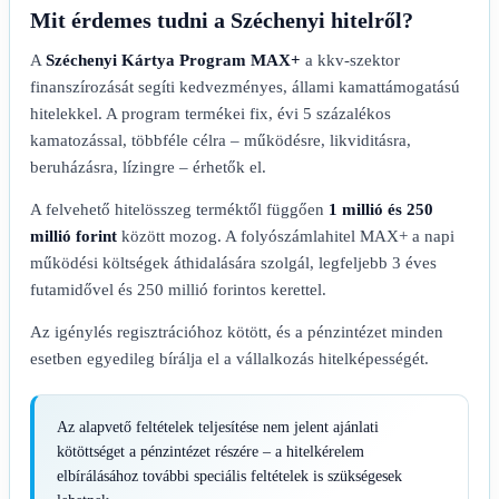
Mit érdemes tudni a Széchenyi hitelről?
A
Széchenyi Kártya Program MAX+
a kkv-szektor
finanszírozását segíti kedvezményes, állami kamattámogatású
hitelekkel. A program termékei fix, évi 5 százalékos
kamatozással, többféle célra – működésre, likviditásra,
beruházásra, lízingre – érhetők el.
A felvehető hitelösszeg terméktől függően
1 millió és 250
millió forint
között mozog. A folyószámlahitel MAX+ a napi
működési költségek áthidalására szolgál, legfeljebb 3 éves
futamidővel és 250 millió forintos kerettel.
Az igénylés regisztrációhoz kötött, és a pénzintézet minden
esetben egyedileg bírálja el a vállalkozás hitelképességét.
Az alapvető feltételek teljesítése nem jelent ajánlati
kötöttséget a pénzintézet részére – a hitelkérelem
elbírálásához további speciális feltételek is szükségesek