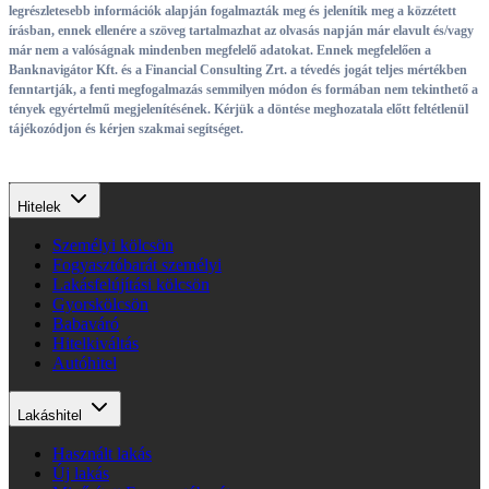
legrészletesebb információk alapján fogalmazták meg és jelenítik meg a közzétett
írásban, ennek ellenére a szöveg tartalmazhat az olvasás napján már elavult és/vagy
már nem a valóságnak mindenben megfelelő adatokat. Ennek megfelelően a
Banknavigátor Kft. és a Financial Consulting Zrt. a tévedés jogát teljes mértékben
fenntartják, a fenti megfogalmazás semmilyen módon és formában nem tekinthető a
tények egyértelmű megjelenítésének. Kérjük a döntése meghozatala előtt feltétlenül
tájékozódjon és kérjen szakmai segítséget.
Hitelek
Személyi kölcsön
Fogyasztóbarát személyi
Lakásfelújítási kölcsön
Gyorskölcsön
Babaváró
Hitelkiváltás
Autóhitel
Lakáshitel
Használt lakás
Új lakás