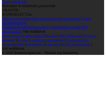
Expresszkölcsön
Biztosítási és befektetési partnerünk:
GRANTIS
BANKSELECT.hu
Impresszum
Adatkezelési tájékoztató
Süti tájékoztató
Gyakori
kérdések
Rólunk
Üzletszabályzat
Panaszkezelés
Fogalomtár
Kapcsolat
MNB
alkalmazások
Süti beállítások
Impresszum
|
Adatkezelési tájékoztató
|
Süti tájékoztató
|
Gyakori
kérdések
|
Rólunk
|
Csatlakozz partnerként
|
Üzletszabályzat
|
Panaszkezelés
|
Fogalomtár
|
Kapcsolat
|
MNB alkalmazások
|
Süti beállítások
© 2026 Banknavigator.hu – Minden jog fenntartva.