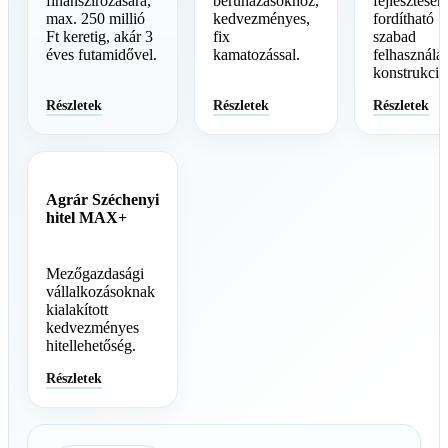
finanszírozására,
beruházásokhoz,
fejlesztésére
max. 250 millió
kedvezményes,
fordítható
Ft keretig, akár 3
fix
szabad
éves futamidővel.
kamatozással.
felhasználá
konstrukció
Részletek
Részletek
Részletek
Agrár Széchenyi
hitel MAX+
Mezőgazdasági
vállalkozásoknak
kialakított
kedvezményes
hitellehetőség.
Részletek