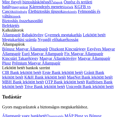
Mire figyelj biztosításkötésnél?
Önrész és területi
alapok
hatály
Kárrendezés menete
KGFB vs
magyarázat
lépések
Casco
Életbiztosítás típusok
Felmondás és
különbség
áttekintés
váltás
tippek
Biztosítás összehasonlító
Befektetés
Kalkulátorok
Állampapír
Babakötvény
Gyermek megtakarítás
Lekötött betét
Megtakarítási számla
Nyugdíj előtakarékosság
Állampapírok
Bónusz Magyar Állampapír
Diszkont Kincstárjegy
Egyéves Magyar
Állampapír
Euró Magyar Állampapír
Fix Magyar Állampapír
Kincstári Takarékjegy
Magyar Államkötvény
Magyar Állampapír
Plusz
Prémium Magyar Állampapír
Lekötött betét bankok szerint
CIB Bank lekötött betét
Erste Bank lekötött betét
Gránit Bank
lekötött betét
K&H Bank lekötött betét
MagNet Bank lekötött betét
MBH Bank lekötött betét
OTP Bank lekötött betét
Raiffeisen Bank
lekötött betét
Trive Bank lekötött betét
Unicredit Bank lekötött betét
Tudástár
Gyors magyarázatok a biztonságos megtakarításhoz.
Állampapír vagy bankbetét?
MÁP Plusz vs Bónusz
összevetés