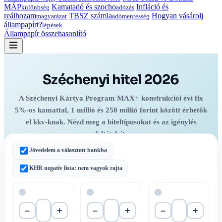
MÁP
Kamatadó és szocho
Infláció és
különbség
adózás
reálhozam
TBSZ számla
Hogyan vásárolj
magyarázat
adómentesség
állampapírt?
lépések
Állampapír összehasonlító
Széchenyi hitel 2026
A Széchenyi Kártya Program MAX+ konstrukciói évi fix
5%-os kamattal, 1 millió és 250 millió forint között érhetők
el kkv-knak. Nézd meg a hiteltípusokat és az igénylés
feltételeit.
Jövedelem a választott bankba
Ajánlatok
Hogyan működik
Feltételek
KHR negatív lista: nem vagyok rajta
i
i
i
–
+
–
+
–
+