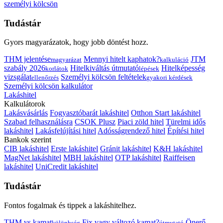
személyi kölcsön
Tudástár
Gyors magyarázatok, hogy jobb döntést hozz.
THM jelentése
Mennyi hitelt kaphatok?
JTM
magyarázat
kalkuláció
szabály 2026
Hitelkiváltás útmutató
Hitelképesség
korlátok
lépések
vizsgálat
Személyi kölcsön feltételek
ellenőrzés
gyakori kérdések
Személyi kölcsön kalkulátor
Lakáshitel
Kalkulátorok
Lakásvásárlás
Fogyasztóbarát lakáshitel
Otthon Start lakáshitel
Szabad felhasználásra
CSOK Plusz
Piaci zöld hitel
Türelmi idős
lakáshitel
Lakásfelújítási hitel
Adósságrendező hitel
Építési hitel
Bankok szerint
CIB lakáshitel
Erste lakáshitel
Gránit lakáshitel
K&H lakáshitel
MagNet lakáshitel
MBH lakáshitel
OTP lakáshitel
Raiffeisen
lakáshitel
UniCredit lakáshitel
Tudástár
Fontos fogalmak és tippek a lakáshitelhez.
THM vs kamat
Fix vagy változó kamat?
Önerő
különbség
útmutató