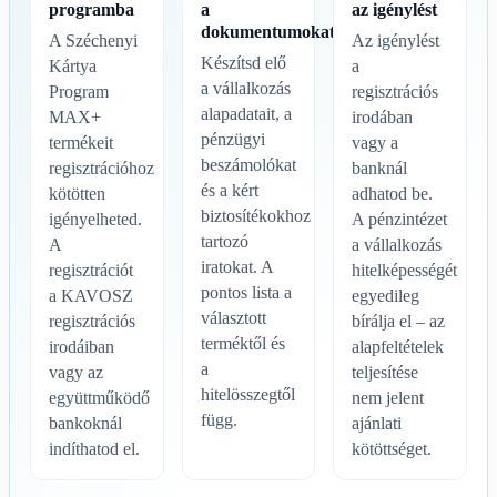
programba
a
az igénylést
dokumentumokat
A Széchenyi
Az igénylést
Készítsd elő
Kártya
a
a vállalkozás
Program
regisztrációs
alapadatait, a
MAX+
irodában
pénzügyi
termékeit
vagy a
beszámolókat
regisztrációhoz
banknál
és a kért
kötötten
adhatod be.
biztosítékokhoz
igényelheted.
A pénzintézet
tartozó
A
a vállalkozás
iratokat. A
regisztrációt
hitelképességét
pontos lista a
a KAVOSZ
egyedileg
választott
regisztrációs
bírálja el – az
terméktől és
irodáiban
alapfeltételek
a
vagy az
teljesítése
hitelösszegtől
együttműködő
nem jelent
függ.
bankoknál
ajánlati
indíthatod el.
kötöttséget.