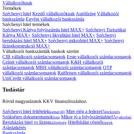
Vállalkozóknak
Termékek
Széchenyi hitel
Kezdő vállalkozóknak
Autólízing
Vállalkozói
bankszámla
Egyéni vállalkozói bankszámla
Széchenyi hitel termékek
Széchenyi Kártya folyószámla hitel MAX+
Széchenyi Turisztikai
Kártya MAX+
Széchenyi likviditási hitel MAX+
Széchenyi
beruházási hitel MAX+
Széchenyi mikrohitel MAX+
Széchenyi
lízingkonstrukció MAX+
Vállalkozói bankszámlák bankok szerint
CIB vállalkozói számlacsomagok
Erste vállalkozói számlacsomagok
Gránit vállalkozói számlacsomagok
K&H vállalkozói
számlacsomagok
MBH vállalkozói számlacsomagok
OTP
vállalkozói számlacsomagok
Raiffeisen vállalkozói számlacsomagok
UniCredit vállalkozói számlacsomagok
Tudástár
Rövid magyarázatok KKV finanszírozáshoz.
Széchenyi hitel feltételek
Mire elég a fedezet?
kamat/díj
áttekintés
Szükséges dokumentumok
Mikor jó a folyószámlahitel?
lista
gyakorlati
Beruházási hitel vs lízing
Hitelbírálat cégnél
különbség
tippek
Ajánlatkérés
Bankszámla