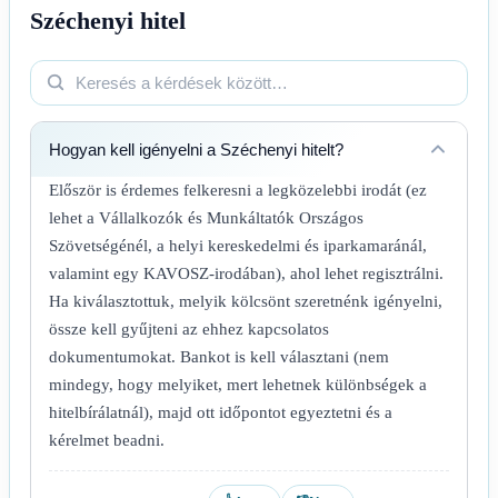
Széchenyi hitel
állami
és az
jelentkező
együttes
eljárást
ingatlan
teljes
vizsgálatával
kapcsol
végrehajtási
pénzkiáramlás
mérhető. A
össze. A
kitettsége
mutatja.
megfelelő
biztonságos
átírhatja az
Az
számlastruktúra
ügylet
előnyt. A
ajánlatok
több nettó
alapja a
döntéshez
csak
hozamot
Hogyan kell igényelni a Széchenyi hitelt?
nettó
azonos
azonos
hagyhat a
eladási
futamidőre
paraméterek
befektetőnél
Először is érdemes felkeresni a legközelebbi irodát (ez
bevétel, a
készített
és valós
anélkül,
lehet a Vállalkozók és Munkáltatók Országos
fedezeti
költségszámítás
háztartási
hogy
Szövetségénél, a helyi kereskedelmi és iparkamaránál,
érték és az
és
terhelhetőség
indokolatlan
időzített
jövedelmi
mellett
kockázatot
valamint egy KAVOSZ-irodában), ahol lehet regisztrálni.
pénzmozgások
stresszteszt
vethetők
vállalna.
Ha kiválasztottuk, melyik kölcsönt szeretnénk igényelni,
előzetes
szükséges.
össze.
össze kell gyűjteni az ehhez kapcsolatos
összehangolása.
dokumentumokat. Bankot is kell választani (nem
mindegy, hogy melyiket, mert lehetnek különbségek a
hitelbírálatnál), majd ott időpontot egyeztetni és a
kérelmet beadni.