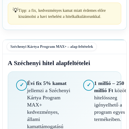
💡
Tipp: a fix, kedvezményes kamat miatt érdemes előre
kiszámolni a havi terhelést a hitelkalkulátorunkkal.
Széchenyi Kártya Program MAX+ – alap feltételek
A Széchenyi hitel alapfeltételei
Évi fix 5% kamat
1 millió – 250
✓
✓
jellemzi a Széchenyi
millió Ft
közötti
Kártya Program
hitelösszeg
MAX+
igényelhető a
kedvezményes,
program egyes
állami
termékeiben.
kamattámogatású