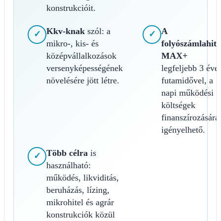
konstrukcióit.
Kkv-knak
szól: a
A
✓
✓
mikro-, kis- és
folyószámlahite
középvállalkozások
MAX+
versenyképességének
legfeljebb 3 éve
növelésére jött létre.
futamidővel, a
napi működési
költségek
finanszírozására
igényelhető.
Több célra
is
✓
használható:
működés, likviditás,
beruházás, lízing,
mikrohitel és agrár
konstrukciók közül