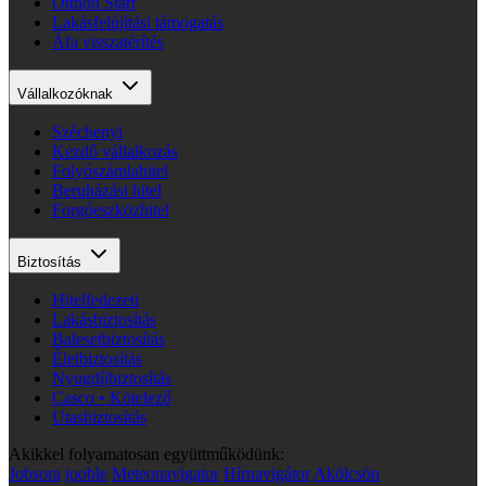
Otthon Start
Lakásfelújítási támogatás
Áfa visszatérítés
Vállalkozóknak
Széchenyi
Kezdő vállalkozás
Folyószámlahitel
Beruházási hitel
Forgóeszközhitel
Biztosítás
Hitelfedezeti
Lakásbiztosítás
Balesetbiztosítás
Életbiztosítás
Nyugdíjbiztosítás
Casco • Kötelező
Utasbiztosítás
Akikkel folyamatosan együttműködünk:
Jobsora
jooble
Meteonavigator
Hírnavigátor
Akölcsön