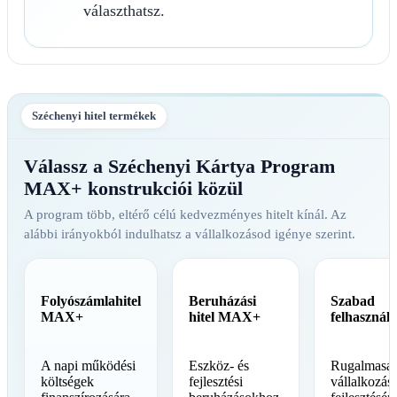
választhatsz.
Széchenyi hitel termékek
Válassz a Széchenyi Kártya Program
MAX+ konstrukciói közül
A program több, eltérő célú kedvezményes hitelt kínál. Az
alábbi irányokból indulhatsz a vállalkozásod igénye szerint.
Folyószámlahitel
Beruházási
Szabad
MAX+
hitel MAX+
felhasznál
A napi működési
Eszköz- és
Rugalmasan
költségek
fejlesztési
vállalkozás