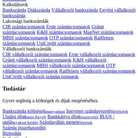
Kalkulátorok
Bankszámla
Diákszámla
Vállalkozói bankszámla
Egyéni vállalkozói
bankszámla
Lakossági bankszámlák
CIB számlacsomagok
Erste számlacsomagok
Gránit
számlacsomagok
K&H számlacsomagok
MagNet számlacsomagok
MBH számlacsomagok
OTP számlacsomagok
Raiffeisen
számlacsomagok
UniCredit számlacsomagok
Vállalkozói bankszámlák
CIB vállalkozói számlacsomagok
Erste vállalkozói számlacsomagok
Gránit vállalkozói számlacsomagok
K&H vállalkozói
számlacsomagok
MBH vállalkozói számlacsomagok
OTP
vállalkozói számlacsomagok
Raiffeisen vállalkozói számlacsomagok
UniCredit vállalkozói számlacsomagok
Tudástár
Gyors segítség a költségek és díjak megértéséhez.
Bankszámla költségek
Ingyenes számlavezetés
magyarázat
feltételek
Utalási díjak
Bankkártya díjak
IBAN /
mire figyelj
összevetés
utalás
Számlaváltás menete
gyakori kérdés
lépések
Számla összehasonlító
Biztosítás