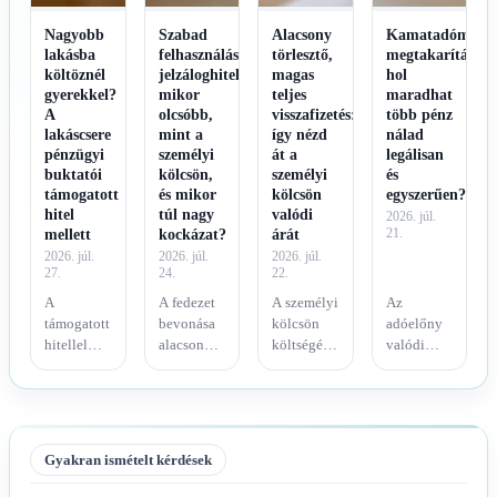
Nagyobb
Szabad
Alacsony
Kamatadómente
lakásba
felhasználású
törlesztő,
megtakarítások:
költöznél
jelzáloghitel:
magas
hol
gyerekkel?
mikor
teljes
maradhat
A
olcsóbb,
visszafizetés:
több pénz
lakáscsere
mint a
így nézd
nálad
pénzügyi
személyi
át a
legálisan
buktatói
kölcsön,
személyi
és
támogatott
és mikor
kölcsön
egyszerűen?
hitel
túl nagy
valódi
2026. júl.
mellett
kockázat?
árát
21.
2026. júl.
2026. júl.
2026. júl.
27.
24.
22.
A
A fedezet
A személyi
Az
támogatott
bevonása
kölcsön
adóelőny
hitellel
alacsonyabb
költségét
valódi
terhelt
hitelárazást
nem a
értéke csak
otthon
eredményezhet,
reklámozott
a
cseréje
de az
havi
költségek,
több,
induló
részlet,
a tartási
egymástól
díjak, a
hanem a
idő és a
Gyakran ismételt kérdések
elkülönülő
hosszabb
futamidő
hozzáférési
banki és
futamidő
végéig
feltételek