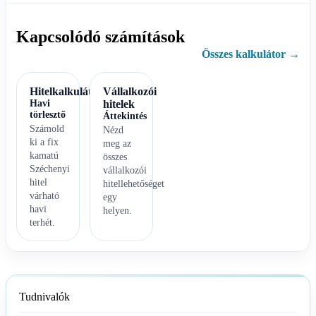
Kapcsolódó számítások
Összes kalkulátor →
Hitelkalkulátor
Vállalkozói
Havi
hitelek
törlesztő
Áttekintés
Számold
Nézd
ki a fix
meg az
kamatú
összes
Széchenyi
vállalkozói
hitel
hitellehetőséget
várható
egy
havi
helyen.
terhét.
Tudnivalók