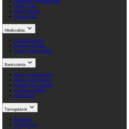
Minősített Fogyasztóbarát
Otthon Start
Piaci zöld hitel
Türelmi idős
Hitelkiváltás
Adósságrendező
Személyi kiváltás
Szabad felhasználású
Bankszámla
Kedvező bankszámla
Magas jövedelemhez
Digitális bankoláshoz
Gyakori utaláshoz
Diákszámla
Támogatások
Babaváró
CSOK Plusz