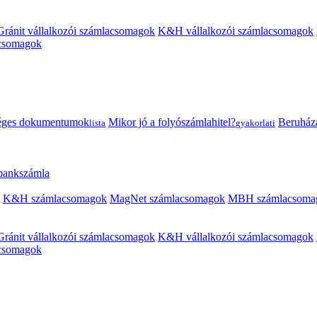
Gránit vállalkozói számlacsomagok
K&H vállalkozói számlacsomagok
acsomagok
éges dokumentumok
Mikor jó a folyószámlahitel?
Beruházás
lista
gyakorlati
 bankszámla
K&H számlacsomagok
MagNet számlacsomagok
MBH számlacsoma
Gránit vállalkozói számlacsomagok
K&H vállalkozói számlacsomagok
acsomagok