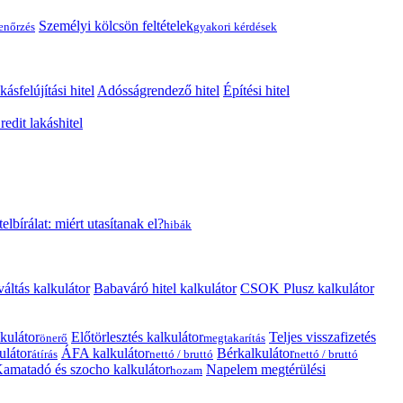
Személyi kölcsön feltételek
lenőrzés
gyakori kérdések
kásfelújítási hitel
Adósságrendező hitel
Építési hitel
edit lakáshitel
telbírálat: miért utasítanak el?
hibák
váltás kalkulátor
Babaváró hitel kalkulátor
CSOK Plusz kalkulátor
kulátor
Előtörlesztés kalkulátor
Teljes visszafizetés
önerő
megtakarítás
ulátor
ÁFA kalkulátor
Bérkalkulátor
átírás
nettó / bruttó
nettó / bruttó
amatadó és szocho kalkulátor
Napelem megtérülési
hozam