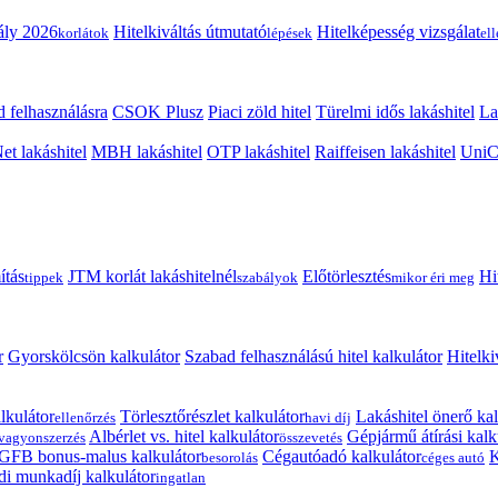
ály 2026
Hitelkiváltás útmutató
Hitelképesség vizsgálat
korlátok
lépések
el
 felhasználásra
CSOK Plusz
Piaci zöld hitel
Türelmi idős lakáshitel
La
t lakáshitel
MBH lakáshitel
OTP lakáshitel
Raiffeisen lakáshitel
UniCr
ítás
JTM korlát lakáshitelnél
Előtörlesztés
Hi
tippek
szabályok
mikor éri meg
r
Gyorskölcsön kalkulátor
Szabad felhasználású hitel kalkulátor
Hitelki
lkulátor
Törlesztőrészlet kalkulátor
Lakáshitel önerő kal
ellenőrzés
havi díj
Albérlet vs. hitel kalkulátor
Gépjármű átírási kalk
vagyonszerzés
összevetés
GFB bonus-malus kalkulátor
Cégautóadó kalkulátor
K
besorolás
céges autó
i munkadíj kalkulátor
ingatlan