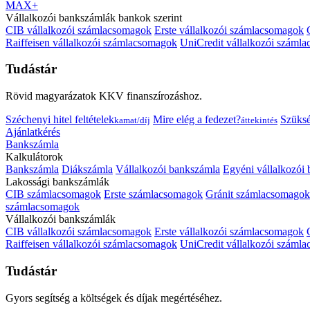
MAX+
Vállalkozói bankszámlák bankok szerint
CIB vállalkozói számlacsomagok
Erste vállalkozói számlacsomagok
Raiffeisen vállalkozói számlacsomagok
UniCredit vállalkozói száml
Tudástár
Rövid magyarázatok KKV finanszírozáshoz.
Széchenyi hitel feltételek
Mire elég a fedezet?
Szüks
kamat/díj
áttekintés
Ajánlatkérés
Bankszámla
Kalkulátorok
Bankszámla
Diákszámla
Vállalkozói bankszámla
Egyéni vállalkozói
Lakossági bankszámlák
CIB számlacsomagok
Erste számlacsomagok
Gránit számlacsomagok
számlacsomagok
Vállalkozói bankszámlák
CIB vállalkozói számlacsomagok
Erste vállalkozói számlacsomagok
Raiffeisen vállalkozói számlacsomagok
UniCredit vállalkozói száml
Tudástár
Gyors segítség a költségek és díjak megértéséhez.