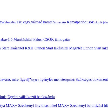
tok?
Fix vagy változó kamat?
Kamatperiódusok
becslés
útmutató
mi mit jele
abaváró
Munkáshitel
Falusi CSOK támogatás
 Start lakáshitel
K&H Otthon Start lakáshitel
MagNet Otthon Start laká
aváró: mire figyelj?
Igénylés menete
Szükséges dokumen
tippek
lépések
ámla
Egyéni vállalkozói bankszámla
Kártya MAX+
Széchenyi likviditási hitel MAX+
Széchenyi beruházási h