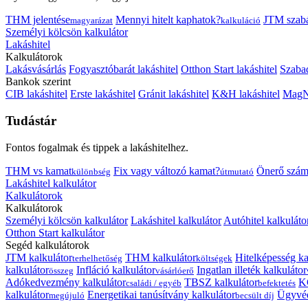
THM jelentése
Mennyi hitelt kaphatok?
JTM szab
magyarázat
kalkuláció
Személyi kölcsön kalkulátor
Lakáshitel
Kalkulátorok
Lakásvásárlás
Fogyasztóbarát lakáshitel
Otthon Start lakáshitel
Szabad
Bankok szerint
CIB lakáshitel
Erste lakáshitel
Gránit lakáshitel
K&H lakáshitel
MagNe
Tudástár
Fontos fogalmak és tippek a lakáshitelhez.
THM vs kamat
Fix vagy változó kamat?
Önerő szám
különbség
útmutató
Lakáshitel kalkulátor
Kalkulátorok
Kalkulátorok
Személyi kölcsön kalkulátor
Lakáshitel kalkulátor
Autóhitel kalkuláto
Otthon Start kalkulátor
Segéd kalkulátorok
JTM kalkulátor
THM kalkulátor
Hitelképesség ka
terhelhetőség
költségek
kalkulátor
Infláció kalkulátor
Ingatlan illeték kalkulátor
összeg
vásárlóerő
Adókedvezmény kalkulátor
TBSZ kalkulátor
K
családi / egyéb
befektetés
kalkulátor
Energetikai tanúsítvány kalkulátor
Ügyvéd
megújuló
becsült díj