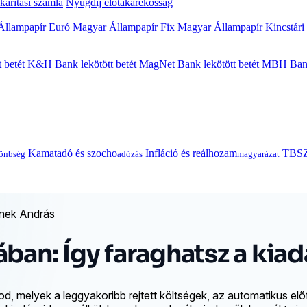
arítási számla
Nyugdíj előtakarékosság
Állampapír
Euró Magyar Állampapír
Fix Magyar Állampapír
Kincstári
 betét
K&H Bank lekötött betét
MagNet Bank lekötött betét
MBH Bank 
Kamatadó és szocho
Infláció és reálhozam
TBSZ
önbség
adózás
magyarázat
inek András
ában: Így faraghatsz a kia
, melyek a leggyakoribb rejtett költségek, az automatikus előf