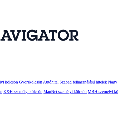
lyi kölcsön
Gyorskölcsön
Autóhitel
Szabad felhasználású hitelek
Nagy 
ön
K&H személyi kölcsön
MagNet személyi kölcsön
MBH személyi kö