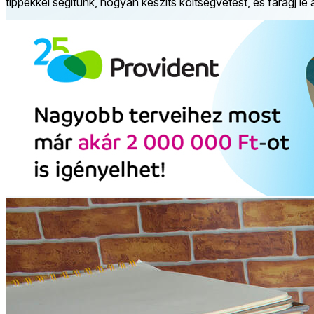
tippekkel segítünk, hogyan készíts költségvetést, és faragj l