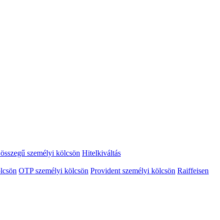
összegű személyi kölcsön
Hitelkiváltás
lcsön
OTP személyi kölcsön
Provident személyi kölcsön
Raiffeisen