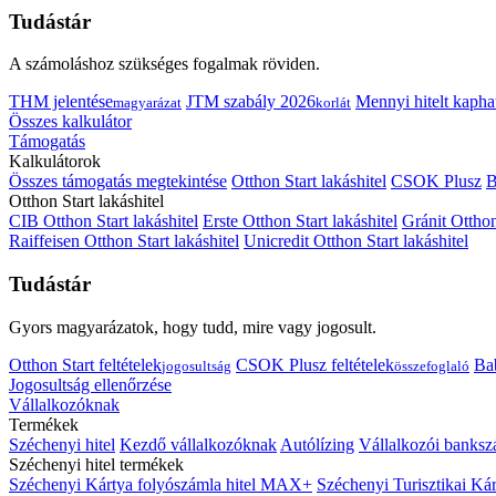
Tudástár
A számoláshoz szükséges fogalmak röviden.
THM jelentése
JTM szabály 2026
Mennyi hitelt kapha
magyarázat
korlát
Összes kalkulátor
Támogatás
Kalkulátorok
Összes támogatás megtekintése
Otthon Start lakáshitel
CSOK Plusz
B
Otthon Start lakáshitel
CIB Otthon Start lakáshitel
Erste Otthon Start lakáshitel
Gránit Otthon
Raiffeisen Otthon Start lakáshitel
Unicredit Otthon Start lakáshitel
Tudástár
Gyors magyarázatok, hogy tudd, mire vagy jogosult.
Otthon Start feltételek
CSOK Plusz feltételek
Bab
jogosultság
összefoglaló
Jogosultság ellenőrzése
Vállalkozóknak
Termékek
Széchenyi hitel
Kezdő vállalkozóknak
Autólízing
Vállalkozói banksz
Széchenyi hitel termékek
Széchenyi Kártya folyószámla hitel MAX+
Széchenyi Turisztikai 