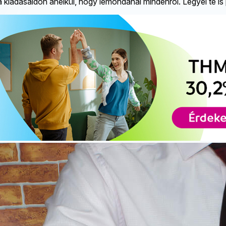
e a kiadásaidon anélkül, hogy lemondanál mindenről. Legyél te i