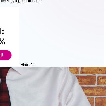
s pénzügyileg tudatosabb!
Hirdetés