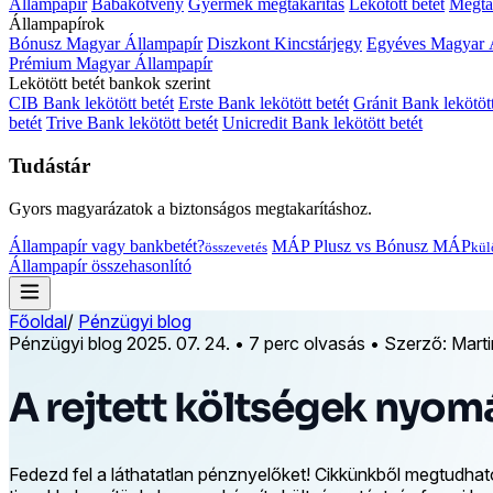
Állampapír
Babakötvény
Gyermek megtakarítás
Lekötött betét
Megtak
Állampapírok
Bónusz Magyar Állampapír
Diszkont Kincstárjegy
Egyéves Magyar 
Prémium Magyar Állampapír
Lekötött betét bankok szerint
CIB Bank lekötött betét
Erste Bank lekötött betét
Gránit Bank lekötött
betét
Trive Bank lekötött betét
Unicredit Bank lekötött betét
Tudástár
Gyors magyarázatok a biztonságos megtakarításhoz.
Állampapír vagy bankbetét?
MÁP Plusz vs Bónusz MÁP
összevetés
kül
Állampapír összehasonlító
Főoldal
/
Pénzügyi blog
Pénzügyi blog
2025. 07. 24.
•
7 perc olvasás
•
Szerző: Mart
A rejtett költségek nyom
Fedezd fel a láthatatlan pénznyelőket! Cikkünkből megtudhatod