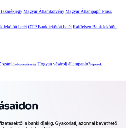
 Takarékjegy
Magyar Államkötvény
Magyar Állampapír Plusz
lekötött betét
OTP Bank lekötött betét
Raiffeisen Bank lekötött
 számla
Hogyan vásárolj állampapírt?
adómentesség
lépések
dásaidon
izetésektől a banki díjakig. Gyakorlati, azonnal bevethető