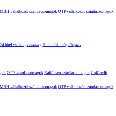
MBH vállalkozói számlacsomagok
OTP vállalkozói számlacsomagok
i hitel vs lízing
Hitelbírálat cégnél
különbség
tippek
gok
OTP számlacsomagok
Raiffeisen számlacsomagok
UniCredit
MBH vállalkozói számlacsomagok
OTP vállalkozói számlacsomagok