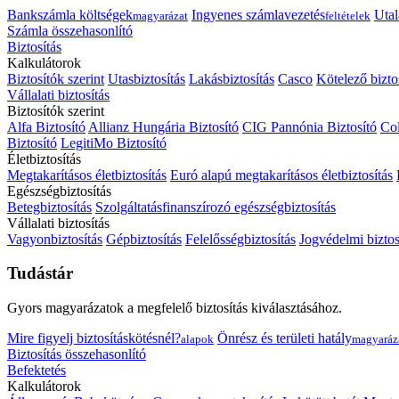
Bankszámla költségek
Ingyenes számlavezetés
Utal
magyarázat
feltételek
Számla összehasonlító
Biztosítás
Kalkulátorok
Biztosítók szerint
Utasbiztosítás
Lakásbiztosítás
Casco
Kötelező bizto
Vállalati biztosítás
Biztosítók szerint
Alfa Biztosító
Allianz Hungária Biztosító
CIG Pannónia Biztosító
Col
Biztosító
LegitiMo Biztosító
Életbiztosítás
Megtakarításos életbiztosítás
Euró alapú megtakarításos életbiztosítás
Egészségbiztosítás
Betegbiztosítás
Szolgáltatásfinanszírozó egészségbiztosítás
Vállalati biztosítás
Vagyonbiztosítás
Gépbiztosítás
Felelősségbiztosítás
Jogvédelmi biztos
Tudástár
Gyors magyarázatok a megfelelő biztosítás kiválasztásához.
Mire figyelj biztosításkötésnél?
Önrész és területi hatály
alapok
magyaráz
Biztosítás összehasonlító
Befektetés
Kalkulátorok