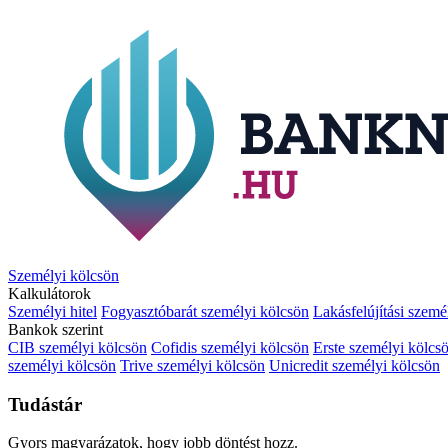
Személyi kölcsön
Kalkulátorok
Személyi hitel
Fogyasztóbarát személyi kölcsön
Lakásfelújítási szemé
Bankok szerint
CIB személyi kölcsön
Cofidis személyi kölcsön
Erste személyi kölcs
személyi kölcsön
Trive személyi kölcsön
Unicredit személyi kölcsön
Tudástár
Gyors magyarázatok, hogy jobb döntést hozz.