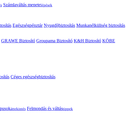
Számlaváltás menete
és
lépések
tosítás
Egészségpénztár
Nyugdíjbiztosítás
Munkanélküliség biztosítás
GRAWE Biztosító
Groupama Biztosító
K&H Biztosító
KÖBE
osítás
Céges egészségbiztosítás
típusok
Felmondás és váltás
áttekintés
tippek