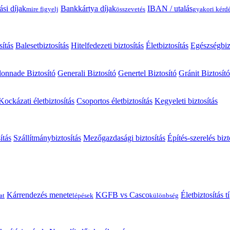
ási díjak
Bankkártya díjak
IBAN / utalás
mire figyelj
összevetés
gyakori kérd
sítás
Balesetbiztosítás
Hitelfedezeti biztosítás
Életbiztosítás
Egészségbiz
onnade Biztosító
Generali Biztosító
Genertel Biztosító
Gránit Biztosító
Kockázati életbiztosítás
Csoportos életbiztosítás
Kegyeleti biztosítás
ítás
Szállítmánybiztosítás
Mezőgazdasági biztosítás
Építés-szerelés bizt
Kárrendezés menete
KGFB vs Casco
Életbiztosítás 
at
lépések
különbség