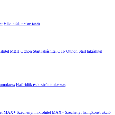
Hitelbírálat
nt
tipikus hibák
shitel
MBH Otthon Start lakáshitel
OTP Otthon Start lakáshitel
tumok
Határidők és kizáró okok
lista
fontos
itel MAX+
Széchenyi mikrohitel MAX+
Széchenyi lízingkonstrukció