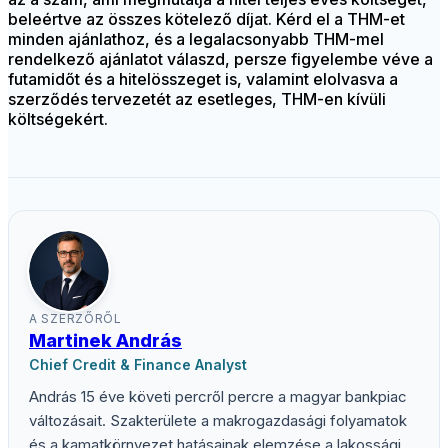
beleértve az összes kötelező díjat. Kérd el a THM-et
minden ajánlathoz, és a legalacsonyabb THM-mel
rendelkező ajánlatot válaszd, persze figyelembe véve a
futamidőt és a hitelösszeget is, valamint elolvasva a
szerződés tervezetét az esetleges, THM-en kívüli
költségekért.
A SZERZŐRŐL
Martinek András
Chief Credit & Finance Analyst
András 15 éve követi percről percre a magyar bankpiac
változásait. Szakterülete a makrogazdasági folyamatok
és a kamatkörnyezet hatásainak elemzése a lakossági