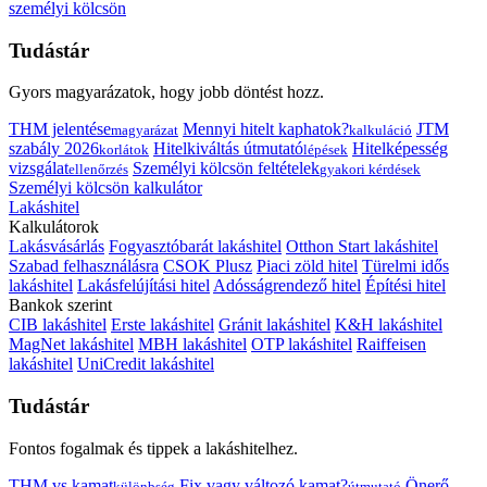
személyi kölcsön
Tudástár
Gyors magyarázatok, hogy jobb döntést hozz.
THM jelentése
Mennyi hitelt kaphatok?
JTM
magyarázat
kalkuláció
szabály 2026
Hitelkiváltás útmutató
Hitelképesség
korlátok
lépések
vizsgálat
Személyi kölcsön feltételek
ellenőrzés
gyakori kérdések
Személyi kölcsön kalkulátor
Lakáshitel
Kalkulátorok
Lakásvásárlás
Fogyasztóbarát lakáshitel
Otthon Start lakáshitel
Szabad felhasználásra
CSOK Plusz
Piaci zöld hitel
Türelmi idős
lakáshitel
Lakásfelújítási hitel
Adósságrendező hitel
Építési hitel
Bankok szerint
CIB lakáshitel
Erste lakáshitel
Gránit lakáshitel
K&H lakáshitel
MagNet lakáshitel
MBH lakáshitel
OTP lakáshitel
Raiffeisen
lakáshitel
UniCredit lakáshitel
Tudástár
Fontos fogalmak és tippek a lakáshitelhez.
THM vs kamat
Fix vagy változó kamat?
Önerő
különbség
útmutató