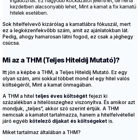
ingadozhat. Ez nagyobb kockázatot jelenthet, de néha
kezdetben alacsonyabb lehet, Mint a kamat a fix kamatú
hitelek esetében.
Sok hitelfelvevő kizárólag a kamatlábra fókuszál, mert
ez a legkézenfekvőbb szám, amit az ajánlatokban lát.
Pedig, ahogy hamarosan látni fogod, ez csak a jéghegy
csúcsa.
Mi az a THM (Teljes Hiteldíj Mutató)?
Itt jön a képbe a THM, a Teljes Hiteldíj Mutató. Ez egy
olyan szám, ami sokkal többet mond el egy hitel valós
költségéről, Mint a kamat önmagában.
A THM a hitel
teljes éves költségét
fejezi ki
százalékban a hitelösszeghez viszonyítva. És amikor azt
mondjuk, „teljes”, akkor szó szerint értjük. A THM
nemcsak a kamatot tartalmazza, hanem a hitelfelvétellel
járó egyéb
kötelező
díjakat és költségeket
is.
Miket tartalmaz általában a THM?