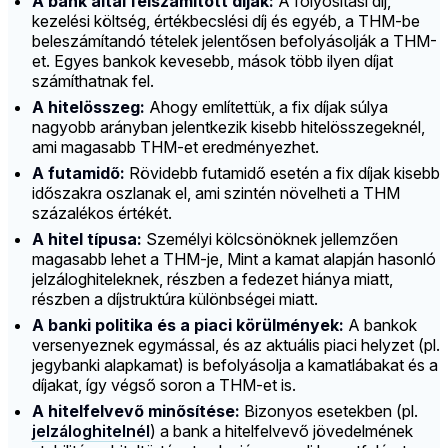
A bank által felszámított díjak:
A folyósítási díj,
kezelési költség, értékbecslési díj és egyéb, a THM-be
beleszámítandó tételek jelentősen befolyásolják a THM-
et. Egyes bankok kevesebb, mások több ilyen díjat
számíthatnak fel.
A hitelösszeg:
Ahogy említettük, a fix díjak súlya
nagyobb arányban jelentkezik kisebb hitelösszegeknél,
ami magasabb THM-et eredményezhet.
A futamidő:
Rövidebb futamidő esetén a fix díjak kisebb
időszakra oszlanak el, ami szintén növelheti a THM
százalékos értékét.
A hitel típusa:
Személyi kölcsönöknek jellemzően
magasabb lehet a THM-je, Mint a kamat alapján hasonló
jelzáloghiteleknek, részben a fedezet hiánya miatt,
részben a díjstruktúra különbségei miatt.
A banki politika és a piaci körülmények:
A bankok
versenyeznek egymással, és az aktuális piaci helyzet (pl.
jegybanki alapkamat) is befolyásolja a kamatlábakat és a
díjakat, így végső soron a THM-et is.
A hitelfelvevő minősítése:
Bizonyos esetekben (pl.
jelzáloghitelnél
) a bank a hitelfelvevő jövedelmének