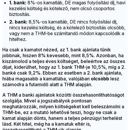
1. bank:
8%-os kamatláb, DE magas folyósítási díj, havi
kezelési költség és kötelező, nem olcsó csoportos
biztosítás.
2. bank:
8,5%-os kamatláb, DE nincs folyósítási díj,
nincs kezelési költség, és a kötelező biztosítás olcsóbb,
vagy nem a THM-be számítandó módon kapcsolódik a
hitelhez.
Ha csak a kamatot nézed, az 1. bank ajánlata tűnik
jobbnak, hiszen 8% kevesebb, mint 8,5%. Azonban, ha
kiszámolod a teljes éves költséget, beleértve az összes
díjat, kiderülhet, hogy az 1. bank THM-je 10,5%, míg a 2.
banké csak 9,2%. Ebben az esetben a 2. bank ajánlata,
hiába magasabb a kamatlába, valójában
olcsóbb
lesz
számodra a futamidő alatt a THM alapján.
A THM a banki ajánlatok közötti összehasonlíthatóságot
szolgálja. Mivel a jogszabályok pontosan
meghatározzák, milyen költségeket kell beleszámolni a
THM-be, ez a mutató lehetővé teszi, hogy ne csak a
kamat alapján dönts, hanem a teljes pénzügyi terhelést
lásd. Két hitel, még ha a kamatuk eltér is,
összehasonlítható a THM-ük alapján.