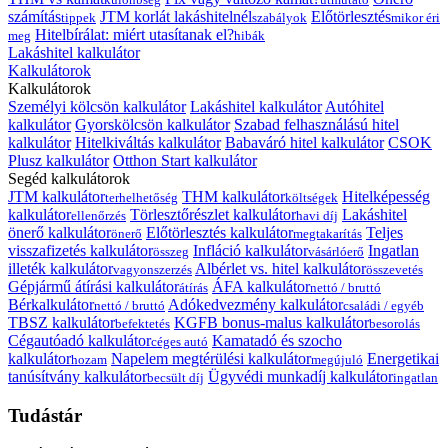
számítás
JTM korlát lakáshitelnél
Előtörlesztés
tippek
szabályok
mikor éri
Hitelbírálat: miért utasítanak el?
meg
hibák
Lakáshitel kalkulátor
Kalkulátorok
Kalkulátorok
Személyi kölcsön kalkulátor
Lakáshitel kalkulátor
Autóhitel
kalkulátor
Gyorskölcsön kalkulátor
Szabad felhasználású hitel
kalkulátor
Hitelkiváltás kalkulátor
Babaváró hitel kalkulátor
CSOK
Plusz kalkulátor
Otthon Start kalkulátor
Segéd kalkulátorok
JTM kalkulátor
THM kalkulátor
Hitelképesség
terhelhetőség
költségek
kalkulátor
Törlesztőrészlet kalkulátor
Lakáshitel
ellenőrzés
havi díj
önerő kalkulátor
Előtörlesztés kalkulátor
Teljes
önerő
megtakarítás
visszafizetés kalkulátor
Infláció kalkulátor
Ingatlan
összeg
vásárlóerő
illeték kalkulátor
Albérlet vs. hitel kalkulátor
vagyonszerzés
összevetés
Gépjármű átírási kalkulátor
ÁFA kalkulátor
átírás
nettó / bruttó
Bérkalkulátor
Adókedvezmény kalkulátor
nettó / bruttó
családi / egyéb
TBSZ kalkulátor
KGFB bonus-malus kalkulátor
befektetés
besorolás
Cégautóadó kalkulátor
Kamatadó és szocho
céges autó
kalkulátor
Napelem megtérülési kalkulátor
Energetikai
hozam
megújuló
tanúsítvány kalkulátor
Ügyvédi munkadíj kalkulátor
becsült díj
ingatlan
Tudástár