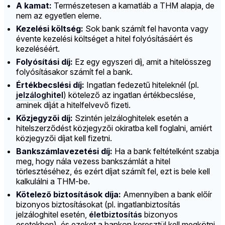
A kamat:
Természetesen a kamatláb a THM alapja, de
nem az egyetlen eleme.
Kezelési költség:
Sok bank számít fel havonta vagy
évente kezelési költséget a hitel folyósításáért és
kezeléséért.
Folyósítási díj:
Ez egy egyszeri díj, amit a hitelösszeg
folyósításakor számít fel a bank.
Értékbecslési díj:
Ingatlan fedezetű hiteleknél (pl.
jelzáloghitel
) kötelező az ingatlan értékbecslése,
aminek díját a hitelfelvevő fizeti.
Közjegyzői díj:
Szintén jelzáloghitelek esetén a
hitelszerződést közjegyzői okiratba kell foglalni, amiért
közjegyzői díjat kell fizetni.
Bankszámlavezetési díj:
Ha a bank feltételként szabja
meg, hogy nála vezess bankszámlát a hitel
törlesztéséhez, és ezért díjat számít fel, ezt is bele kell
kalkulálni a THM-be.
Kötelező biztosítások díja:
Amennyiben a bank előír
bizonyos biztosításokat (pl. ingatlanbiztosítás
jelzáloghitel esetén,
életbiztosítás
bizonyos
esetekben), és ezeket a bankon keresztül kell megkötni