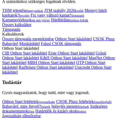
A számoláshoz szükséges fogalmak röviden.
THM jelentése
JTM szabály 2026
Mennyi hitelt
magyarázat
korlát
kaphatok?
Fix vagy változó kamat?
becslés
útmutató
Kamatperiódusok
Hitelbírálat
mi mit jelent
tipikus hibák
Összes kalkulátor
Támogatás
Kalkulátorok
Összes támogatás megtekintése
Otthon Start lakáshitel
CSOK Plusz
Babaváró
Munkáshitel
Falusi CSOK támogatás
Otthon Start lakáshitel
CIB Otthon Start lakáshitel
Erste Otthon Start lakáshitel
Gránit
Otthon Start lakáshitel
K&H Otthon Start lakáshitel
MagNet Otthon
Start lakáshitel
MBH Otthon Start lakáshitel
OTP Otthon Start
lakáshitel
Raiffeisen Otthon Start lakáshitel
Unicredit Otthon Start
lakáshitel
Tudástár
Gyors magyarázatok, hogy tudd, mire vagy jogosult.
Otthon Start feltételek
CSOK Plusz feltételek
jogosultság
összefoglaló
Babaváró: mire figyelj?
Igénylés menete
Szükséges
tippek
lépések
dokumentumok
Határidők és kizáró okok
lista
fontos
Jogosultság ellenőrzése