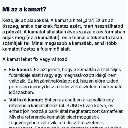
Mi az a kamat?
Kezdjük az alapokkal. A kamat a hitel „ára”. Ez az az
összeg, amit a banknak fizetsz azért, mert használhatod
a pénzét. A kamatot általában éves százalékos formában
adják meg (ez a kamatláb), és a fennálló tőketartozásra
számítják fel. Minél magasabb a kamatláb, annál több
kamatot fizetsz a futamidő alatt.
A kamat lehet fix vagy változó.
Fix kamat:
Ez azt jelenti, hogy a kamatláb a hitel teljes
futamideje alatt (vagy egy meghatározott ideig) nem
változik. Ez kiszámíthatóságot ad, hiszen előre tudod,
pontosan mennyi lesz a törlesztőrészleted a fix kamatú
időszakban.
Változó kamat:
Ebben az esetben a kamatláb egy
referencia kamatlábhoz (pl. BUBOR) van kötve, és
ehhez jön hozzá a bank által meghatározott kamatfelár.
Mivel a referencia kamatláb piaci mozgások
függvényében változik, a törlesztőrészleted is