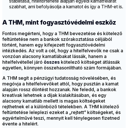
stabilitása, hiteltörténete alapján egyedi kamatfelárat
szabhat, ami befolyásolja a kamatot és így a THM-et is.
A THM, mint fogyasztóvédelmi eszköz
Fontos megérteni, hogy a THM bevezetése és kötelező
feltüntetése nem a bankok szórakoztatása céljából
történt, hanem egy kifejezett fogyasztóvédelmi
intézkedés. Az volt a cél, hogy a hitelfelvevők ne csak a
vonzóan alacsony kamatlábakat lássák, hanem a
hitelfelvétellel járó
összes
kötelező költséget átlássák
egyetlen, könnyen összehasonlítható szám formájában.
A THM segít a pénzügyi tudatosság növelésében, és
megóvja a hitelfelvevőket attól, hogy pusztán a kamat
alapján rossz döntést hozzanak. Ne feledd, a bankok
kreatívak lehetnek a díjak kialakításában, és egy
alacsony kamatláb mellett is magas költségeket
rejthetnek el a különböző tételekben. A THM kötelező
feltüntetése leleplezi ezeket a „rejtett” költségeket, és
egyértelművé teszi, mennyit kell ténylegesen fizetned
évente a hitelért.