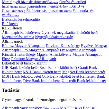
Mire figyelj biztosításkötésnél?
Önrész és területi
alapok
hatály
Kárrendezés menete
KGFB vs
magyarázat
lépések
Casco
Életbiztosítás típusok
Felmondás és
különbség
áttekintés
váltás
tippek
Biztosítás összehasonlító
Befektetés
Kalkulátorok
Állampapír
Babakötvény
Gyermek megtakarítás
Lekötött betét
Megtakarítási számla
Nyugdíj előtakarékosság
Állampapírok
Bónusz Magyar Állampapír
Diszkont Kincstárjegy
Egyéves Magyar
Állampapír
Euró Magyar Állampapír
Fix Magyar Állampapír
Kincstári Takarékjegy
Magyar Államkötvény
Magyar Állampapír
Plusz
Prémium Magyar Állampapír
Lekötött betét bankok szerint
CIB Bank lekötött betét
Erste Bank lekötött betét
Gránit Bank
lekötött betét
K&H Bank lekötött betét
MagNet Bank lekötött betét
MBH Bank lekötött betét
OTP Bank lekötött betét
Raiffeisen Bank
lekötött betét
Trive Bank lekötött betét
Unicredit Bank lekötött betét
Tudástár
Gyors magyarázatok a biztonságos megtakarításhoz.
Állampapír vagy bankbetét?
MÁP Plusz vs Bónusz
összevetés