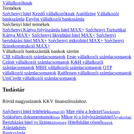
Vállalkozóknak
Termékek
Széchenyi hitel
Kezdő vállalkozóknak
Autólízing
Vállalkozói
bankszámla
Egyéni vállalkozói bankszámla
Széchenyi hitel termékek
Széchenyi Kártya folyószámla hitel MAX+
Széchenyi Turisztikai
Kártya MAX+
Széchenyi likviditási hitel MAX+
Széchenyi
beruházási hitel MAX+
Széchenyi mikrohitel MAX+
Széchenyi
lízingkonstrukció MAX+
Vállalkozói bankszámlák bankok szerint
CIB vállalkozói számlacsomagok
Erste vállalkozói számlacsomagok
Gránit vállalkozói számlacsomagok
K&H vállalkozói
számlacsomagok
MBH vállalkozói számlacsomagok
OTP
vállalkozói számlacsomagok
Raiffeisen vállalkozói számlacsomagok
UniCredit vállalkozói számlacsomagok
Tudástár
Rövid magyarázatok KKV finanszírozáshoz.
Széchenyi hitel feltételek
Mire elég a fedezet?
kamat/díj
áttekintés
Szükséges dokumentumok
Mikor jó a folyószámlahitel?
lista
gyakorlati
Beruházási hitel vs lízing
Hitelbírálat cégnél
különbség
tippek
Ajánlatkérés
Bankszámla