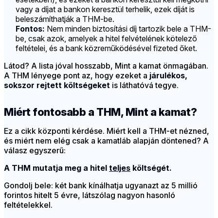
vagy a díjat a bankon keresztül terhelik, ezek díját is
beleszámíthatják a THM-be.
Fontos:
Nem minden biztosítási díj tartozik bele a THM-
be, csak azok, amelyek a hitel felvételének kötelező
feltételei, és a bank közreműködésével fizeted őket.
Látod? A lista jóval hosszabb, Mint a kamat önmagában.
A THM lényege pont az, hogy ezeket a
járulékos,
sokszor rejtett költségeket
is láthatóvá tegye.
Miért fontosabb a THM, Mint a kamat?
Ez a cikk központi kérdése. Miért kell a THM-et nézned,
és miért nem elég csak a kamatláb alapján döntened? A
válasz egyszerű:
A THM mutatja meg a hitel
teljes
költségét.
Gondolj bele: két bank kínálhatja ugyanazt az 5 millió
forintos hitelt 5 évre, látszólag nagyon hasonló
feltételekkel.