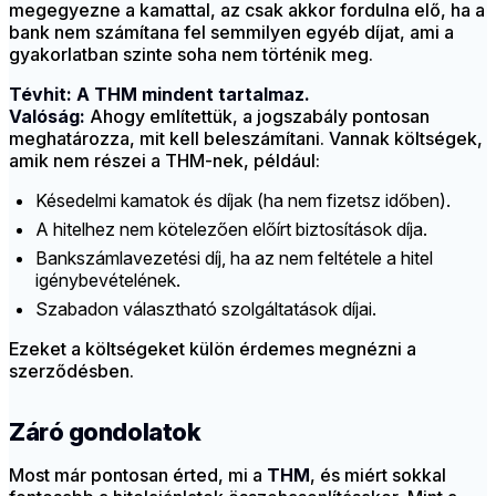
megegyezne a kamattal, az csak akkor fordulna elő, ha a
bank nem számítana fel semmilyen egyéb díjat, ami a
gyakorlatban szinte soha nem történik meg.
Tévhit: A THM mindent tartalmaz.
Valóság:
Ahogy említettük, a jogszabály pontosan
meghatározza, mit kell beleszámítani. Vannak költségek,
amik nem részei a THM-nek, például:
Késedelmi kamatok és díjak (ha nem fizetsz időben).
A hitelhez nem kötelezően előírt biztosítások díja.
Bankszámlavezetési díj, ha az nem feltétele a hitel
igénybevételének.
Szabadon választható szolgáltatások díjai.
Ezeket a költségeket külön érdemes megnézni a
szerződésben.
Záró gondolatok
Most már pontosan érted, mi a
THM
, és miért sokkal