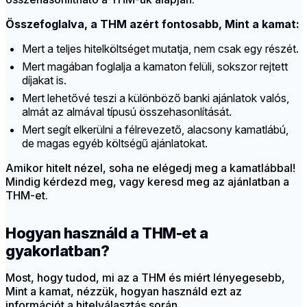
Összefoglalva, a THM azért fontosabb, Mint a kamat:
Mert a teljes hitelköltséget mutatja, nem csak egy részét.
Mert magában foglalja a kamaton felüli, sokszor rejtett
díjakat is.
Mert lehetővé teszi a különböző banki ajánlatok valós,
almát az almával típusú összehasonlítását.
Mert segít elkerülni a félrevezető, alacsony kamatlábú,
de magas egyéb költségű ajánlatokat.
Amikor hitelt nézel, soha ne elégedj meg a kamatlábbal!
Mindig kérdezd meg, vagy keresd meg az ajánlatban a
THM-et.
Hogyan használd a THM-et a
gyakorlatban?
Most, hogy tudod, mi az a THM és miért lényegesebb,
Mint a kamat, nézzük, hogyan használd ezt az
információt a hitelválasztás során.