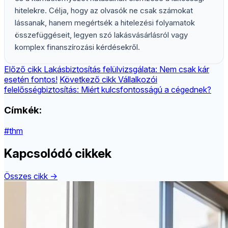
hitelekre. Célja, hogy az olvasók ne csak számokat
lássanak, hanem megértsék a hitelezési folyamatok
összefüggéseit, legyen szó lakásvásárlásról vagy
komplex finanszírozási kérdésekről.
Előző cikk
Lakásbiztosítás felülvizsgálata: Nem csak kár
esetén fontos!
Következő cikk
Vállalkozói
felelősségbiztosítás: Miért kulcsfontosságú a cégednek?
Címkék:
#thm
Kapcsolódó cikkek
Összes cikk →