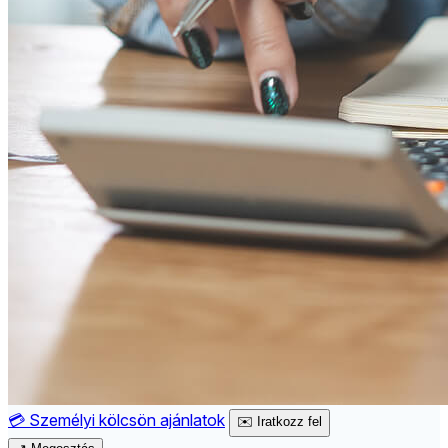
💳
Személyi kölcsön ajánlatok
✉️
Iratkozz fel