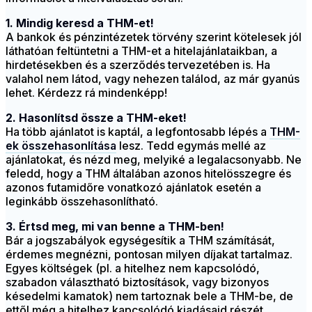
1. Mindig keresd a THM-et!
A bankok és pénzintézetek törvény szerint kötelesek jól
láthatóan feltüntetni a THM-et a hitelajánlataikban, a
hirdetésekben és a szerződés tervezetében is. Ha
valahol nem látod, vagy nehezen találod, az már gyanús
lehet. Kérdezz rá mindenképp!
2. Hasonlítsd össze a THM-eket!
Ha több ajánlatot is kaptál, a legfontosabb lépés a
THM-
ek összehasonlítása
lesz. Tedd egymás mellé az
ajánlatokat, és nézd meg, melyiké a legalacsonyabb. Ne
feledd, hogy a THM általában azonos hitelösszegre és
azonos futamidőre vonatkozó ajánlatok esetén a
leginkább összehasonlítható.
3. Értsd meg, mi van benne a THM-ben!
Bár a jogszabályok egységesítik a THM számítását,
érdemes megnézni, pontosan milyen díjakat tartalmaz.
Egyes költségek (pl. a hitelhez nem kapcsolódó,
szabadon választható biztosítások, vagy bizonyos
késedelmi kamatok) nem tartoznak bele a THM-be, de
ettől még a hitelhez kapcsolódó kiadásaid részét