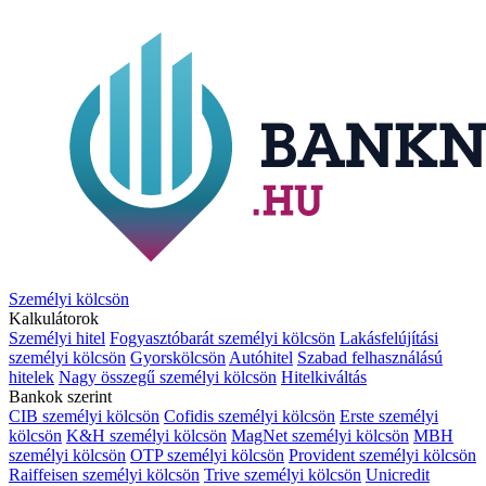
Személyi kölcsön
Kalkulátorok
Személyi hitel
Fogyasztóbarát személyi kölcsön
Lakásfelújítási
személyi kölcsön
Gyorskölcsön
Autóhitel
Szabad felhasználású
hitelek
Nagy összegű személyi kölcsön
Hitelkiváltás
Bankok szerint
CIB személyi kölcsön
Cofidis személyi kölcsön
Erste személyi
kölcsön
K&H személyi kölcsön
MagNet személyi kölcsön
MBH
személyi kölcsön
OTP személyi kölcsön
Provident személyi kölcsön
Raiffeisen személyi kölcsön
Trive személyi kölcsön
Unicredit