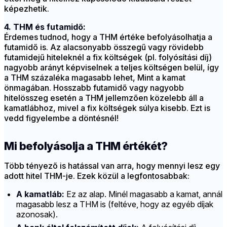
képezhetik.
4. THM és futamidő:
Érdemes tudnod, hogy a THM értéke befolyásolhatja a
futamidő is. Az alacsonyabb összegű vagy rövidebb
futamidejű hiteleknél a fix költségek (pl. folyósítási díj)
nagyobb arányt képviselnek a teljes költségen belül, így
a THM százaléka magasabb lehet, Mint a kamat
önmagában. Hosszabb futamidő vagy nagyobb
hitelösszeg esetén a THM jellemzően közelebb áll a
kamatlábhoz, mivel a fix költségek súlya kisebb. Ezt is
vedd figyelembe a döntésnél!
Mi befolyásolja a THM értékét?
Több tényező is hatással van arra, hogy mennyi lesz egy
adott hitel THM-je. Ezek közül a legfontosabbak:
A kamatláb:
Ez az alap. Minél magasabb a kamat, annál
magasabb lesz a THM is (feltéve, hogy az egyéb díjak
azonosak).