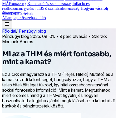
MÁP
Kamatadó és szocho
Infláció és
különbség
adózás
reálhozam
TBSZ számla
Hogyan vásárolj
magyarázat
adómentesség
állampapírt?
lépések
Állampapír összehasonlító
Főoldal
/
Pénzügyi blog
Pénzügyi blog
2025. 08. 01.
•
9 perc olvasás
•
Szerző:
Martinek András
Mi az a THM és miért fontosabb,
mint a kamat?
Ez a cikk elmagyarázza a THM (Teljes Hiteldíj Mutató) és a
kamat közötti különbséget, hangsúlyozva, hogy a THM a
teljes hitelköltséget tükrözi, így hitel összehasonlításánál
sokkal fontosabb információ, Mint a kamat. Megtudhatod,
miért érdemes mindig a THM-et figyelni, és hogyan
használhatod a legjobb ajánlat megtalálásához a különböző
bankok és pénzintézetek között.