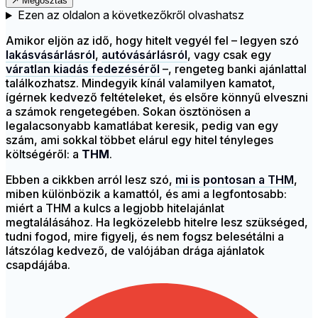
↗
Megosztás
Ezen az oldalon a következőkről olvashatsz
Amikor eljön az idő, hogy hitelt vegyél fel – legyen szó
lakásvásárlásról
,
autóvásárlásról
, vagy csak egy
váratlan kiadás fedezéséről
–, rengeteg banki ajánlattal
találkozhatsz. Mindegyik kínál valamilyen kamatot,
ígérnek kedvező feltételeket, és elsőre könnyű elveszni
a számok rengetegében. Sokan ösztönösen a
legalacsonyabb kamatlábat keresik, pedig van egy
szám, ami sokkal többet elárul egy hitel tényleges
költségéről: a
THM
.
Ebben a cikkben arról lesz szó,
mi is pontosan a THM
,
miben különbözik a kamattól, és ami a legfontosabb:
miért a THM a kulcs a legjobb hitelajánlat
megtalálásához. Ha legközelebb hitelre lesz szükséged,
tudni fogod, mire figyelj, és nem fogsz belesétálni a
látszólag kedvező, de valójában drága ajánlatok
csapdájába.