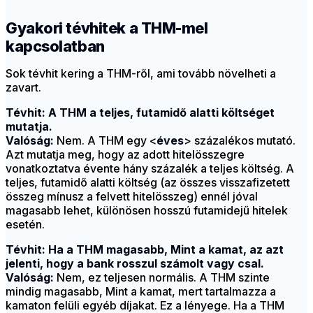
Gyakori tévhitek a THM-mel
kapcsolatban
Sok tévhit kering a THM-ről, ami tovább növelheti a
zavart.
Tévhit: A THM a teljes, futamidő alatti költséget
mutatja.
Valóság:
Nem. A THM egy <
éves
> százalékos mutató.
Azt mutatja meg, hogy az adott hitelösszegre
vonatkoztatva évente hány százalék a teljes költség. A
teljes, futamidő alatti költség (az összes visszafizetett
összeg mínusz a felvett hitelösszeg) ennél jóval
magasabb lehet, különösen hosszú futamidejű hitelek
esetén.
Tévhit: Ha a THM magasabb, Mint a kamat, az azt
jelenti, hogy a bank rosszul számolt vagy csal.
Valóság:
Nem, ez teljesen normális. A THM szinte
mindig magasabb, Mint a kamat, mert tartalmazza a
kamaton felüli egyéb díjakat. Ez a lényege. Ha a THM