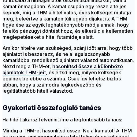
fontosabb a hitelajánlatok összehasonlításakor, Mint a
kamat önmagában. A kamat csupán egy része a teljes
képnek, míg a THM a hitel valós, éves költségét mutatja
meg, beleértve a kamaton túli egyéb díjakat is. A THM
figyelése az egyik leghatékonyabb módja annak, hogy
felelős pénzügyi döntést hozz, és elkerüld a kellemetlen
meglepetéseket a hitel futamideje alatt.
Amikor hitelre van szükséged, szánj időt arra, hogy több
ajánlatot is beszerezz, és ne a legalacsonyabb
kamatlábbal rendelkező ajánlatot válaszd automatikusan.
Nézd meg a THM-et,
hasonlítsd össze a különböző
ajánlatok THM-jeit
, és értsd meg, milyen költségek
épülnek be ebbe a számba. Csak így lehetsz biztos
abban, hogy a számodra legkedvezőbb és
legátláthatóbb hitelt választod.
Gyakorlati összefoglaló tanács
Ha hitelt akarsz felvenni, íme a legfontosabb tanács:
Mindig a THM-et hasonlítsd össze! Ne a kamatot! A THM
az a szám, ami megmutatja a hitel teljes éves költségét,