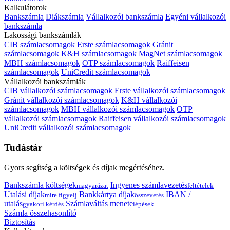
Kalkulátorok
Bankszámla
Diákszámla
Vállalkozói bankszámla
Egyéni vállalkozói
bankszámla
Lakossági bankszámlák
CIB számlacsomagok
Erste számlacsomagok
Gránit
számlacsomagok
K&H számlacsomagok
MagNet számlacsomagok
MBH számlacsomagok
OTP számlacsomagok
Raiffeisen
számlacsomagok
UniCredit számlacsomagok
Vállalkozói bankszámlák
CIB vállalkozói számlacsomagok
Erste vállalkozói számlacsomagok
Gránit vállalkozói számlacsomagok
K&H vállalkozói
számlacsomagok
MBH vállalkozói számlacsomagok
OTP
vállalkozói számlacsomagok
Raiffeisen vállalkozói számlacsomagok
UniCredit vállalkozói számlacsomagok
Tudástár
Gyors segítség a költségek és díjak megértéséhez.
Bankszámla költségek
Ingyenes számlavezetés
magyarázat
feltételek
Utalási díjak
Bankkártya díjak
IBAN /
mire figyelj
összevetés
utalás
Számlaváltás menete
gyakori kérdés
lépések
Számla összehasonlító
Biztosítás