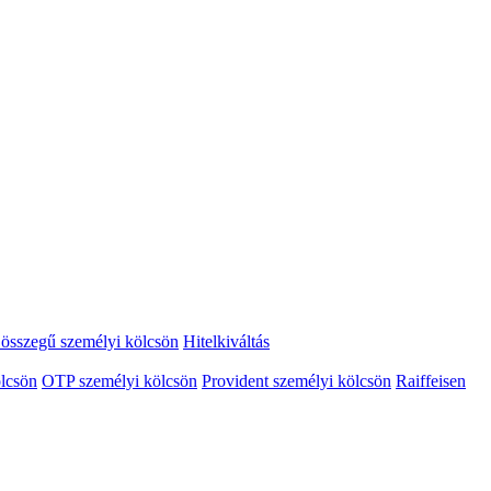
összegű személyi kölcsön
Hitelkiváltás
lcsön
OTP személyi kölcsön
Provident személyi kölcsön
Raiffeisen