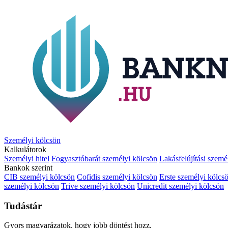
Személyi kölcsön
Kalkulátorok
Személyi hitel
Fogyasztóbarát személyi kölcsön
Lakásfelújítási szemé
Bankok szerint
CIB személyi kölcsön
Cofidis személyi kölcsön
Erste személyi kölcs
személyi kölcsön
Trive személyi kölcsön
Unicredit személyi kölcsön
Tudástár
Gyors magyarázatok, hogy jobb döntést hozz.