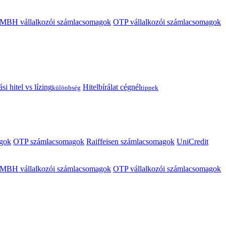
MBH vállalkozói számlacsomagok
OTP vállalkozói számlacsomagok
i hitel vs lízing
Hitelbírálat cégnél
különbség
tippek
gok
OTP számlacsomagok
Raiffeisen számlacsomagok
UniCredit
MBH vállalkozói számlacsomagok
OTP vállalkozói számlacsomagok