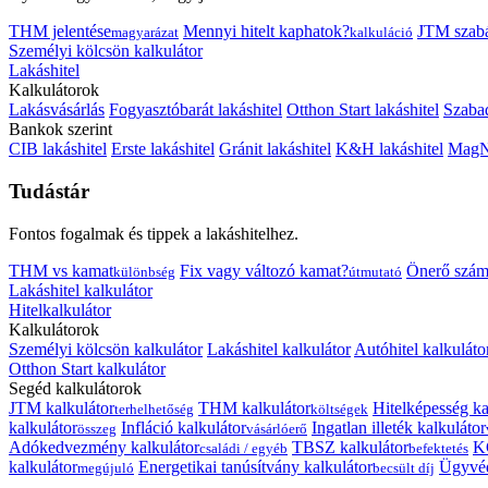
THM jelentése
Mennyi hitelt kaphatok?
JTM szab
magyarázat
kalkuláció
Személyi kölcsön kalkulátor
Lakáshitel
Kalkulátorok
Lakásvásárlás
Fogyasztóbarát lakáshitel
Otthon Start lakáshitel
Szabad
Bankok szerint
CIB lakáshitel
Erste lakáshitel
Gránit lakáshitel
K&H lakáshitel
MagNe
Tudástár
Fontos fogalmak és tippek a lakáshitelhez.
THM vs kamat
Fix vagy változó kamat?
Önerő szám
különbség
útmutató
Lakáshitel kalkulátor
Hitelkalkulátor
Kalkulátorok
Személyi kölcsön kalkulátor
Lakáshitel kalkulátor
Autóhitel kalkuláto
Otthon Start kalkulátor
Segéd kalkulátorok
JTM kalkulátor
THM kalkulátor
Hitelképesség ka
terhelhetőség
költségek
kalkulátor
Infláció kalkulátor
Ingatlan illeték kalkulátor
összeg
vásárlóerő
Adókedvezmény kalkulátor
TBSZ kalkulátor
K
családi / egyéb
befektetés
kalkulátor
Energetikai tanúsítvány kalkulátor
Ügyvéd
megújuló
becsült díj