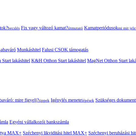
tok?
Fix vagy változó kamat?
Kamatperiódusok
becslés
útmutató
mi mit jele
abaváró
Munkáshitel
Falusi CSOK támogatás
 Start lakáshitel
K&H Otthon Start lakáshitel
MagNet Otthon Start laká
aváró: mire figyelj?
Igénylés menete
Szükséges dokumen
tippek
lépések
ámla
Egyéni vállalkozói bankszámla
Kártya MAX+
Széchenyi likviditási hitel MAX+
Széchenyi beruházási h