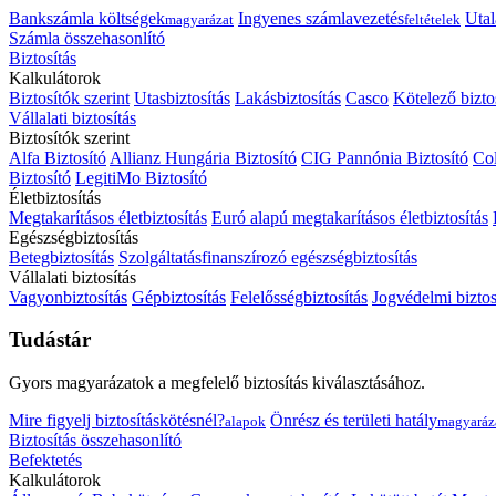
Bankszámla költségek
Ingyenes számlavezetés
Utal
magyarázat
feltételek
Számla összehasonlító
Biztosítás
Kalkulátorok
Biztosítók szerint
Utasbiztosítás
Lakásbiztosítás
Casco
Kötelező bizto
Vállalati biztosítás
Biztosítók szerint
Alfa Biztosító
Allianz Hungária Biztosító
CIG Pannónia Biztosító
Col
Biztosító
LegitiMo Biztosító
Életbiztosítás
Megtakarításos életbiztosítás
Euró alapú megtakarításos életbiztosítás
Egészségbiztosítás
Betegbiztosítás
Szolgáltatásfinanszírozó egészségbiztosítás
Vállalati biztosítás
Vagyonbiztosítás
Gépbiztosítás
Felelősségbiztosítás
Jogvédelmi biztos
Tudástár
Gyors magyarázatok a megfelelő biztosítás kiválasztásához.
Mire figyelj biztosításkötésnél?
Önrész és területi hatály
alapok
magyaráz
Biztosítás összehasonlító
Befektetés
Kalkulátorok