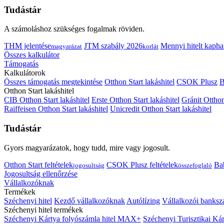
Tudástár
A számoláshoz szükséges fogalmak röviden.
THM jelentése
JTM szabály 2026
Mennyi hitelt kapha
magyarázat
korlát
Összes kalkulátor
Támogatás
Kalkulátorok
Összes támogatás megtekintése
Otthon Start lakáshitel
CSOK Plusz
B
Otthon Start lakáshitel
CIB Otthon Start lakáshitel
Erste Otthon Start lakáshitel
Gránit Otthon
Raiffeisen Otthon Start lakáshitel
Unicredit Otthon Start lakáshitel
Tudástár
Gyors magyarázatok, hogy tudd, mire vagy jogosult.
Otthon Start feltételek
CSOK Plusz feltételek
Bab
jogosultság
összefoglaló
Jogosultság ellenőrzése
Vállalkozóknak
Termékek
Széchenyi hitel
Kezdő vállalkozóknak
Autólízing
Vállalkozói banksz
Széchenyi hitel termékek
Széchenyi Kártya folyószámla hitel MAX+
Széchenyi Turisztikai 