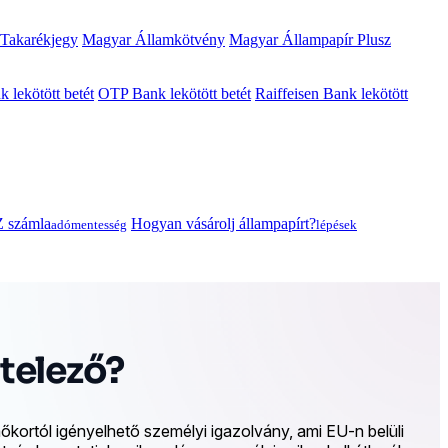
 Takarékjegy
Magyar Államkötvény
Magyar Állampapír Plusz
lekötött betét
OTP Bank lekötött betét
Raiffeisen Bank lekötött
 számla
Hogyan vásárolj állampapírt?
adómentesség
lépések
telező?
ortól igényelhető személyi igazolvány, ami EU-n belüli