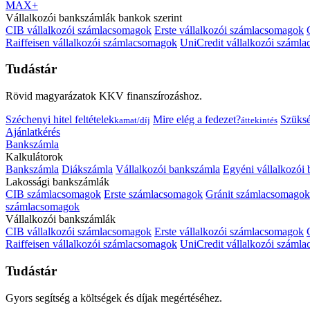
MAX+
Vállalkozói bankszámlák bankok szerint
CIB vállalkozói számlacsomagok
Erste vállalkozói számlacsomagok
Raiffeisen vállalkozói számlacsomagok
UniCredit vállalkozói száml
Tudástár
Rövid magyarázatok KKV finanszírozáshoz.
Széchenyi hitel feltételek
Mire elég a fedezet?
Szüks
kamat/díj
áttekintés
Ajánlatkérés
Bankszámla
Kalkulátorok
Bankszámla
Diákszámla
Vállalkozói bankszámla
Egyéni vállalkozói
Lakossági bankszámlák
CIB számlacsomagok
Erste számlacsomagok
Gránit számlacsomagok
számlacsomagok
Vállalkozói bankszámlák
CIB vállalkozói számlacsomagok
Erste vállalkozói számlacsomagok
Raiffeisen vállalkozói számlacsomagok
UniCredit vállalkozói száml
Tudástár
Gyors segítség a költségek és díjak megértéséhez.