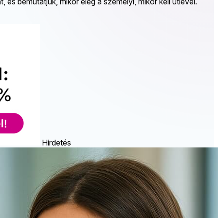
 és bemutatjuk, mikor elég a személyi, mikor kell útlevél.
Hirdetés