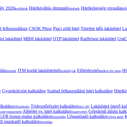
ály 2026
Hitelkiváltás útmutató
Hitelképesség vizsgálat
korlátok
lépések
el
 felhasználásra
CSOK Plusz
Piaci zöld hitel
Türelmi idős lakáshitel
La
t lakáshitel
MBH lakáshitel
OTP lakáshitel
Raiffeisen lakáshitel
UniCr
ítás
JTM korlát lakáshitelnél
Előtörlesztés
Hi
tippek
szabályok
mikor éri meg
r
Gyorskölcsön kalkulátor
Szabad felhasználású hitel kalkulátor
Hitelki
lkulátor
Törlesztőrészlet kalkulátor
Lakáshitel önerő kal
ellenőrzés
havi díj
Albérlet vs. hitel kalkulátor
Gépjármű átírási kalk
vagyonszerzés
összevetés
GFB bonus-malus kalkulátor
Cégautóadó kalkulátor
K
besorolás
céges autó
i munkadíj kalkulátor
ingatlan