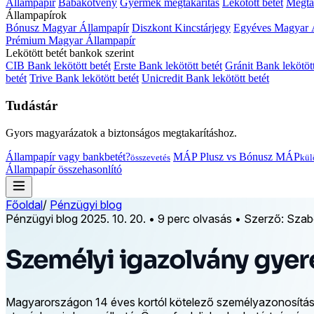
Állampapír
Babakötvény
Gyermek megtakarítás
Lekötött betét
Megtak
Állampapírok
Bónusz Magyar Állampapír
Diszkont Kincstárjegy
Egyéves Magyar 
Prémium Magyar Állampapír
Lekötött betét bankok szerint
CIB Bank lekötött betét
Erste Bank lekötött betét
Gránit Bank lekötött
betét
Trive Bank lekötött betét
Unicredit Bank lekötött betét
Tudástár
Gyors magyarázatok a biztonságos megtakarításhoz.
Állampapír vagy bankbetét?
MÁP Plusz vs Bónusz MÁP
összevetés
kül
Állampapír összehasonlító
Főoldal
/
Pénzügyi blog
Pénzügyi blog
2025. 10. 20.
•
9 perc olvasás
•
Szerző: Szabó
Személyi igazolvány gyer
Magyarországon 14 éves kortól kötelező személyazonosításr