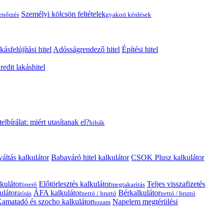
Személyi kölcsön feltételek
lenőrzés
gyakori kérdések
kásfelújítási hitel
Adósságrendező hitel
Építési hitel
edit lakáshitel
telbírálat: miért utasítanak el?
hibák
váltás kalkulátor
Babaváró hitel kalkulátor
CSOK Plusz kalkulátor
kulátor
Előtörlesztés kalkulátor
Teljes visszafizetés
önerő
megtakarítás
ulátor
ÁFA kalkulátor
Bérkalkulátor
átírás
nettó / bruttó
nettó / bruttó
amatadó és szocho kalkulátor
Napelem megtérülési
hozam