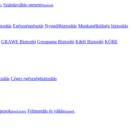
Számlaváltás menete
és
lépések
tosítás
Egészségpénztár
Nyugdíjbiztosítás
Munkanélküliség biztosítás
GRAWE Biztosító
Groupama Biztosító
K&H Biztosító
KÖBE
osítás
Céges egészségbiztosítás
típusok
Felmondás és váltás
áttekintés
tippek