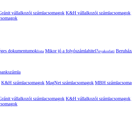
Gránit vállalkozói számlacsomagok
K&H vállalkozói számlacsomagok
acsomagok
éges dokumentumok
Mikor jó a folyószámlahitel?
Beruházás
lista
gyakorlati
 bankszámla
K&H számlacsomagok
MagNet számlacsomagok
MBH számlacsoma
Gránit vállalkozói számlacsomagok
K&H vállalkozói számlacsomagok
acsomagok