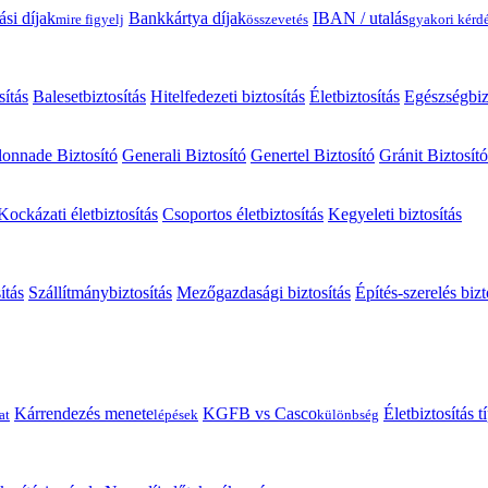
ási díjak
Bankkártya díjak
IBAN / utalás
mire figyelj
összevetés
gyakori kérd
sítás
Balesetbiztosítás
Hitelfedezeti biztosítás
Életbiztosítás
Egészségbiz
onnade Biztosító
Generali Biztosító
Genertel Biztosító
Gránit Biztosító
Kockázati életbiztosítás
Csoportos életbiztosítás
Kegyeleti biztosítás
ítás
Szállítmánybiztosítás
Mezőgazdasági biztosítás
Építés-szerelés bizt
Kárrendezés menete
KGFB vs Casco
Életbiztosítás 
at
lépések
különbség