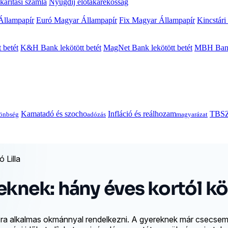
arítási számla
Nyugdíj előtakarékosság
Állampapír
Euró Magyar Állampapír
Fix Magyar Állampapír
Kincstári
 betét
K&H Bank lekötött betét
MagNet Bank lekötött betét
MBH Bank 
Kamatadó és szocho
Infláció és reálhozam
TBSZ
önbség
adózás
magyarázat
 Lilla
eknek: hány éves kortól kö
a alkalmas okmánnyal rendelkezni. A gyereknek már csecsemők