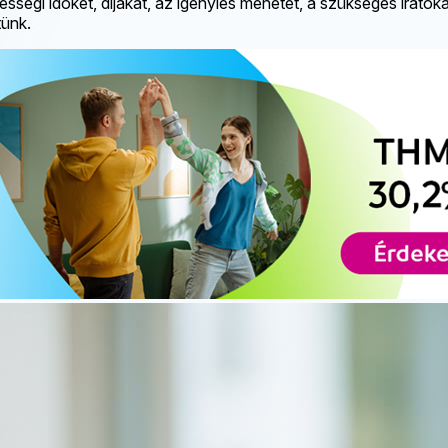
ségi időket, díjakat, az igénylés menetét, a szükséges iratokat,
tünk.