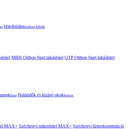
Hitelbírálat
nt
tipikus hibák
shitel
MBH Otthon Start lakáshitel
OTP Otthon Start lakáshitel
tumok
Határidők és kizáró okok
lista
fontos
itel MAX+
Széchenyi mikrohitel MAX+
Széchenyi lízingkonstrukció