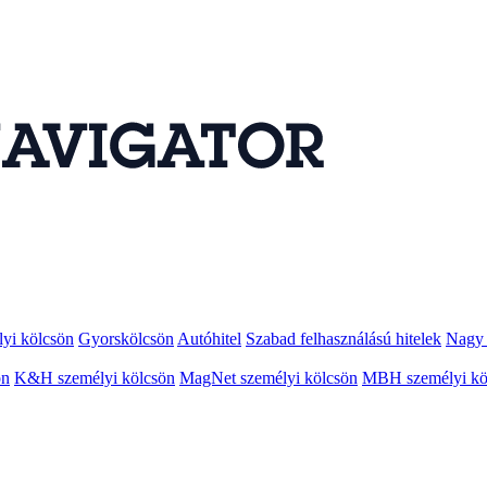
lyi kölcsön
Gyorskölcsön
Autóhitel
Szabad felhasználású hitelek
Nagy 
ön
K&H személyi kölcsön
MagNet személyi kölcsön
MBH személyi kö