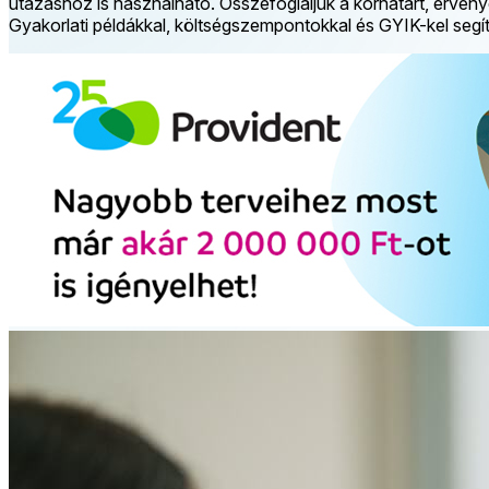
utazáshoz is használható. Összefoglaljuk a korhatárt, érvényes
Gyakorlati példákkal, költségszempontokkal és GYIK-kel segí