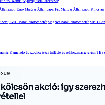
arítási számla
Nyugdíj előtakarékosság
Állampapír
Euró Magyar Állampapír
Fix Magyar Állampapír
Kincstári
 betét
K&H Bank lekötött betét
MagNet Bank lekötött betét
MBH Bank 
Kamatadó és szocho
Infláció és reálhozam
TBSZ
önbség
adózás
magyarázat
 Lilla
 kölcsön akció: így szerez
étellel