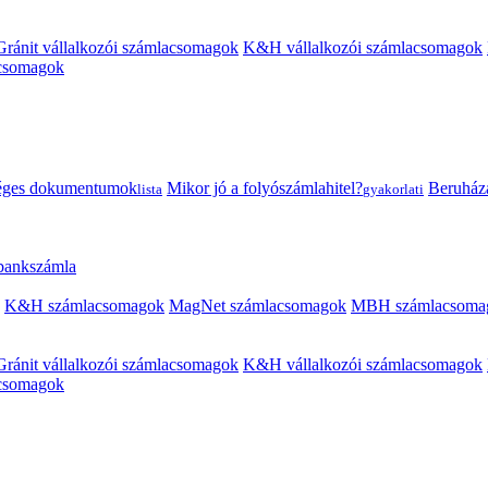
Gránit vállalkozói számlacsomagok
K&H vállalkozói számlacsomagok
acsomagok
éges dokumentumok
Mikor jó a folyószámlahitel?
Beruházás
lista
gyakorlati
 bankszámla
K&H számlacsomagok
MagNet számlacsomagok
MBH számlacsoma
Gránit vállalkozói számlacsomagok
K&H vállalkozói számlacsomagok
acsomagok