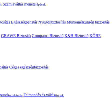
Számlaváltás menete
és
lépések
tosítás
Egészségpénztár
Nyugdíjbiztosítás
Munkanélküliség biztosítás
GRAWE Biztosító
Groupama Biztosító
K&H Biztosító
KÖBE
osítás
Céges egészségbiztosítás
típusok
Felmondás és váltás
áttekintés
tippek