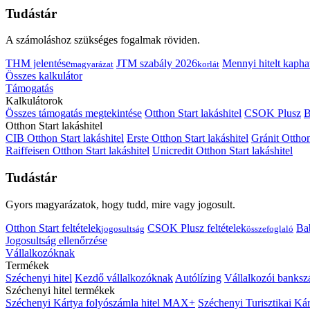
Tudástár
A számoláshoz szükséges fogalmak röviden.
THM jelentése
JTM szabály 2026
Mennyi hitelt kapha
magyarázat
korlát
Összes kalkulátor
Támogatás
Kalkulátorok
Összes támogatás megtekintése
Otthon Start lakáshitel
CSOK Plusz
B
Otthon Start lakáshitel
CIB Otthon Start lakáshitel
Erste Otthon Start lakáshitel
Gránit Otthon
Raiffeisen Otthon Start lakáshitel
Unicredit Otthon Start lakáshitel
Tudástár
Gyors magyarázatok, hogy tudd, mire vagy jogosult.
Otthon Start feltételek
CSOK Plusz feltételek
Bab
jogosultság
összefoglaló
Jogosultság ellenőrzése
Vállalkozóknak
Termékek
Széchenyi hitel
Kezdő vállalkozóknak
Autólízing
Vállalkozói banksz
Széchenyi hitel termékek
Széchenyi Kártya folyószámla hitel MAX+
Széchenyi Turisztikai 