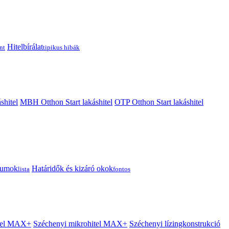
Hitelbírálat
nt
tipikus hibák
shitel
MBH Otthon Start lakáshitel
OTP Otthon Start lakáshitel
tumok
Határidők és kizáró okok
lista
fontos
itel MAX+
Széchenyi mikrohitel MAX+
Széchenyi lízingkonstrukció