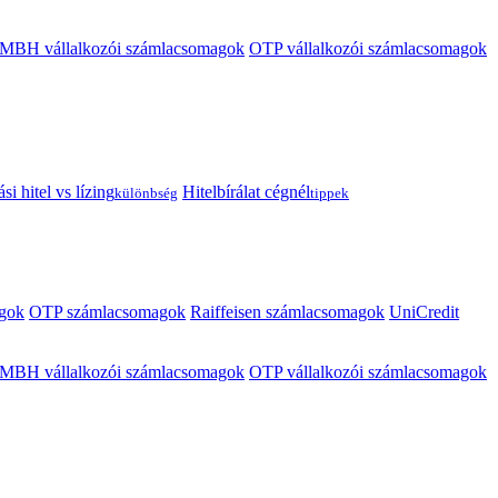
MBH vállalkozói számlacsomagok
OTP vállalkozói számlacsomagok
i hitel vs lízing
Hitelbírálat cégnél
különbség
tippek
gok
OTP számlacsomagok
Raiffeisen számlacsomagok
UniCredit
MBH vállalkozói számlacsomagok
OTP vállalkozói számlacsomagok