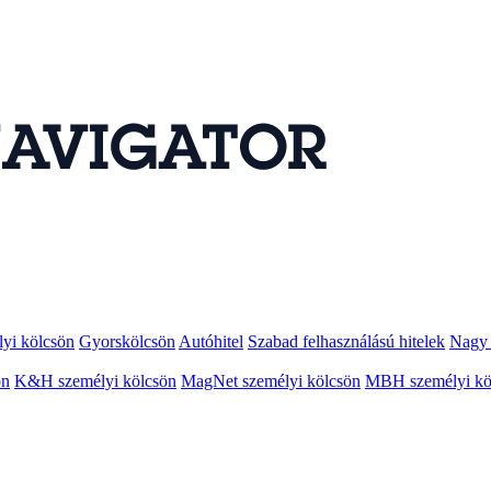
lyi kölcsön
Gyorskölcsön
Autóhitel
Szabad felhasználású hitelek
Nagy 
ön
K&H személyi kölcsön
MagNet személyi kölcsön
MBH személyi kö