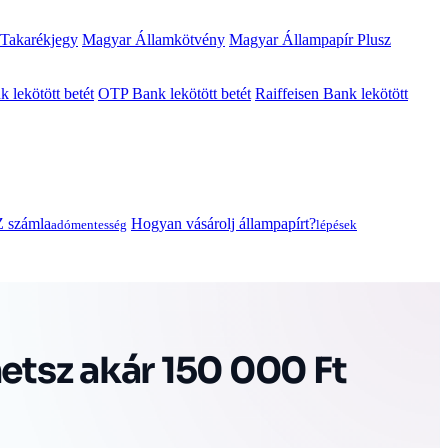
 Takarékjegy
Magyar Államkötvény
Magyar Állampapír Plusz
lekötött betét
OTP Bank lekötött betét
Raiffeisen Bank lekötött
 számla
Hogyan vásárolj állampapírt?
adómentesség
lépések
hetsz akár 150 000 Ft