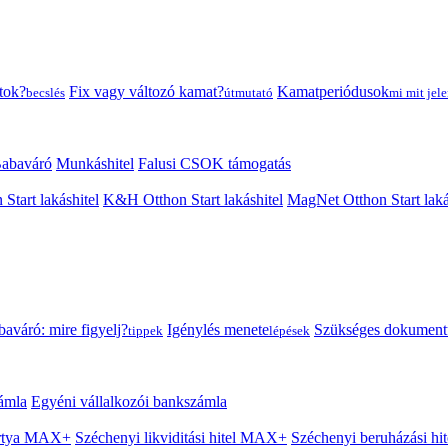
tok?
Fix vagy változó kamat?
Kamatperiódusok
becslés
útmutató
mi mit jele
abaváró
Munkáshitel
Falusi CSOK támogatás
 Start lakáshitel
K&H Otthon Start lakáshitel
MagNet Otthon Start laká
aváró: mire figyelj?
Igénylés menete
Szükséges dokumen
tippek
lépések
ámla
Egyéni vállalkozói bankszámla
Kártya MAX+
Széchenyi likviditási hitel MAX+
Széchenyi beruházási h