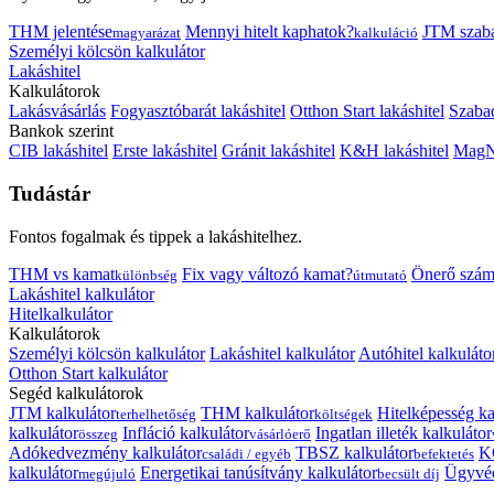
THM jelentése
Mennyi hitelt kaphatok?
JTM szab
magyarázat
kalkuláció
Személyi kölcsön kalkulátor
Lakáshitel
Kalkulátorok
Lakásvásárlás
Fogyasztóbarát lakáshitel
Otthon Start lakáshitel
Szabad
Bankok szerint
CIB lakáshitel
Erste lakáshitel
Gránit lakáshitel
K&H lakáshitel
MagNe
Tudástár
Fontos fogalmak és tippek a lakáshitelhez.
THM vs kamat
Fix vagy változó kamat?
Önerő szám
különbség
útmutató
Lakáshitel kalkulátor
Hitelkalkulátor
Kalkulátorok
Személyi kölcsön kalkulátor
Lakáshitel kalkulátor
Autóhitel kalkuláto
Otthon Start kalkulátor
Segéd kalkulátorok
JTM kalkulátor
THM kalkulátor
Hitelképesség ka
terhelhetőség
költségek
kalkulátor
Infláció kalkulátor
Ingatlan illeték kalkulátor
összeg
vásárlóerő
Adókedvezmény kalkulátor
TBSZ kalkulátor
K
családi / egyéb
befektetés
kalkulátor
Energetikai tanúsítvány kalkulátor
Ügyvéd
megújuló
becsült díj