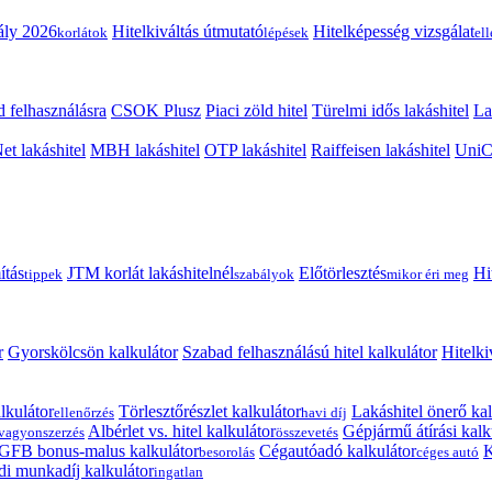
ály 2026
Hitelkiváltás útmutató
Hitelképesség vizsgálat
korlátok
lépések
el
 felhasználásra
CSOK Plusz
Piaci zöld hitel
Türelmi idős lakáshitel
La
t lakáshitel
MBH lakáshitel
OTP lakáshitel
Raiffeisen lakáshitel
UniCr
ítás
JTM korlát lakáshitelnél
Előtörlesztés
Hi
tippek
szabályok
mikor éri meg
r
Gyorskölcsön kalkulátor
Szabad felhasználású hitel kalkulátor
Hitelki
lkulátor
Törlesztőrészlet kalkulátor
Lakáshitel önerő kal
ellenőrzés
havi díj
Albérlet vs. hitel kalkulátor
Gépjármű átírási kalk
vagyonszerzés
összevetés
GFB bonus-malus kalkulátor
Cégautóadó kalkulátor
K
besorolás
céges autó
i munkadíj kalkulátor
ingatlan