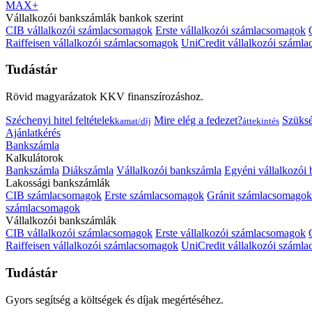
MAX+
Vállalkozói bankszámlák bankok szerint
CIB vállalkozói számlacsomagok
Erste vállalkozói számlacsomagok
Raiffeisen vállalkozói számlacsomagok
UniCredit vállalkozói száml
Tudástár
Rövid magyarázatok KKV finanszírozáshoz.
Széchenyi hitel feltételek
Mire elég a fedezet?
Szüks
kamat/díj
áttekintés
Ajánlatkérés
Bankszámla
Kalkulátorok
Bankszámla
Diákszámla
Vállalkozói bankszámla
Egyéni vállalkozói
Lakossági bankszámlák
CIB számlacsomagok
Erste számlacsomagok
Gránit számlacsomagok
számlacsomagok
Vállalkozói bankszámlák
CIB vállalkozói számlacsomagok
Erste vállalkozói számlacsomagok
Raiffeisen vállalkozói számlacsomagok
UniCredit vállalkozói száml
Tudástár
Gyors segítség a költségek és díjak megértéséhez.