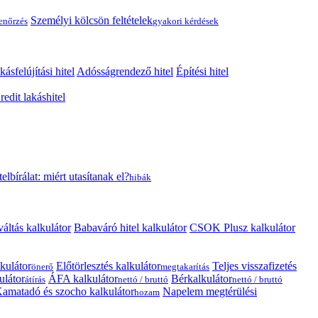
Személyi kölcsön feltételek
lenőrzés
gyakori kérdések
kásfelújítási hitel
Adósságrendező hitel
Építési hitel
edit lakáshitel
telbírálat: miért utasítanak el?
hibák
váltás kalkulátor
Babaváró hitel kalkulátor
CSOK Plusz kalkulátor
kulátor
Előtörlesztés kalkulátor
Teljes visszafizetés
önerő
megtakarítás
ulátor
ÁFA kalkulátor
Bérkalkulátor
átírás
nettó / bruttó
nettó / bruttó
amatadó és szocho kalkulátor
Napelem megtérülési
hozam