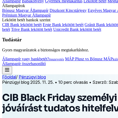
Állampapír
Babakötvény
Gyermek megtakarítás
Lekötött betét
Megtak
Állampapírok
Bónusz Magyar Állampapír
Diszkont Kincstárjegy
Egyéves Magyar 
Prémium Magyar Állampapír
Lekötött betét bankok szerint
CIB Bank lekötött betét
Erste Bank lekötött betét
Gránit Bank lekötött
betét
Trive Bank lekötött betét
Unicredit Bank lekötött betét
Tudástár
Gyors magyarázatok a biztonságos megtakarításhoz.
Állampapír vagy bankbetét?
MÁP Plusz vs Bónusz MÁP
összevetés
kül
Állampapír összehasonlító
Főoldal
/
Pénzügyi blog
Pénzügyi blog
2025. 11. 25.
•
10 perc olvasás
•
Szerző: Szabó
CIB Black Friday személyi
jóváírást tudatos hitelfelv