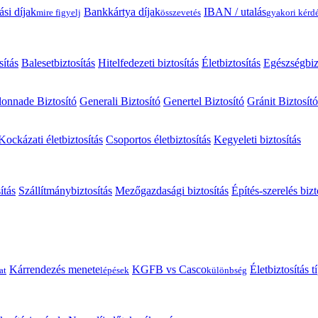
ási díjak
Bankkártya díjak
IBAN / utalás
mire figyelj
összevetés
gyakori kérd
sítás
Balesetbiztosítás
Hitelfedezeti biztosítás
Életbiztosítás
Egészségbiz
onnade Biztosító
Generali Biztosító
Genertel Biztosító
Gránit Biztosító
Kockázati életbiztosítás
Csoportos életbiztosítás
Kegyeleti biztosítás
ítás
Szállítmánybiztosítás
Mezőgazdasági biztosítás
Építés-szerelés bizt
Kárrendezés menete
KGFB vs Casco
Életbiztosítás 
at
lépések
különbség