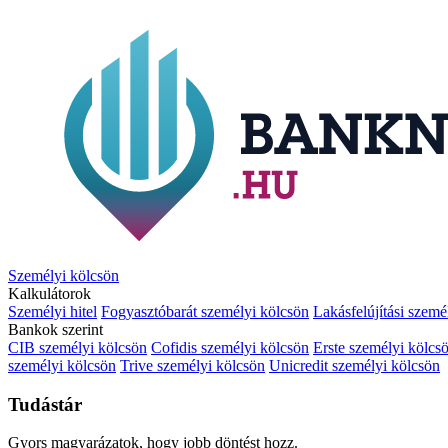
Személyi kölcsön
Kalkulátorok
Személyi hitel
Fogyasztóbarát személyi kölcsön
Lakásfelújítási szemé
Bankok szerint
CIB személyi kölcsön
Cofidis személyi kölcsön
Erste személyi kölcs
személyi kölcsön
Trive személyi kölcsön
Unicredit személyi kölcsön
Tudástár
Gyors magyarázatok, hogy jobb döntést hozz.