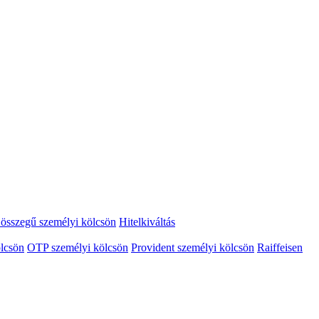
összegű személyi kölcsön
Hitelkiváltás
lcsön
OTP személyi kölcsön
Provident személyi kölcsön
Raiffeisen