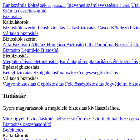
Bankszámla költségek
Ingyenes számlavezetés
Utal
magyarázat
feltételek
Számla összehasonlító
Biztosítás
Kalkulátorok
Biztosítók szerint
Utasbiztosítás
Lakásbiztosítás
Casco
Kötelező bizto
Vállalati biztosítás
Biztosítók szerint
Alfa Biztosító
Allianz Hungária Biztosító
CIG Pannónia Biztosító
Col
Biztosító
LegitiMo Biztosító
Életbiztosítás
Megtakarításos életbiztosítás
Euró alapú megtakarításos életbiztosítás
Egészségbiztosítás
Betegbiztosítás
Szolgáltatásfinanszírozó egészségbiztosítás
Vállalati biztosítás
Vagyonbiztosítás
Gépbiztosítás
Felelősségbiztosítás
Jogvédelmi biztos
Tudástár
Gyors magyarázatok a megfelelő biztosítás kiválasztásához.
Mire figyelj biztosításkötésnél?
Önrész és területi hatály
alapok
magyaráz
Biztosítás összehasonlító
Befektetés
Kalkulátorok