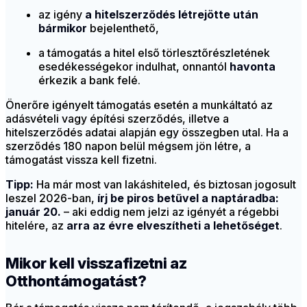
az igény
a hitelszerződés létrejötte után
bármikor
bejelenthető,
a támogatás a hitel első törlesztőrészletének
esedékességekor indulhat, onnantól
havonta
érkezik a bank felé.
Önerőre igényelt támogatás esetén a munkáltató az
adásvételi vagy építési szerződés, illetve a
hitelszerződés adatai alapján egy összegben utal. Ha a
szerződés 180 napon belül mégsem jön létre, a
támogatást vissza kell fizetni.
Tipp:
Ha már most van lakáshiteled, és biztosan jogosult
leszel 2026-ban,
írj be piros betűvel a naptáradba:
január 20.
– aki eddig nem jelzi az igényét a régebbi
hitelére, az
arra az évre elveszítheti a lehetőséget
.
Mikor kell visszafizetni az
Otthontámogatást?