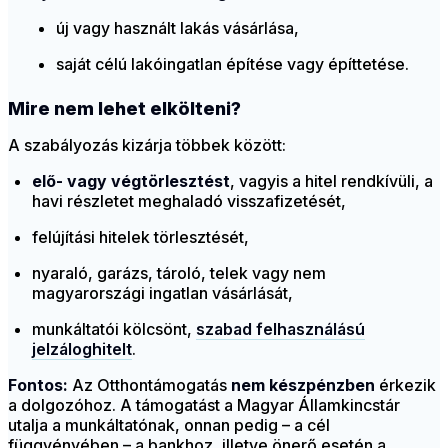
új vagy használt lakás vásárlása,
saját célú lakóingatlan építése vagy építtetése.
Mire nem lehet elkölteni?
A szabályozás kizárja többek között:
elő- vagy végtörlesztést
, vagyis a hitel rendkívüli, a
havi részletet meghaladó visszafizetését,
felújítási hitelek törlesztését,
nyaraló, garázs, tároló, telek vagy nem
magyarországi ingatlan vásárlását,
munkáltatói kölcsönt,
szabad felhasználású
jelzáloghitelt
.
Fontos:
Az Otthontámogatás
nem készpénzben
érkezik
a dolgozóhoz. A támogatást a Magyar Államkincstár
utalja a munkáltatónak, onnan pedig – a cél
függvényében – a bankhoz, illetve önerő esetén a