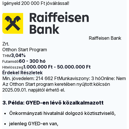
Igényeld 200 000 Ft jóváírással!
Raiffeisen Bank
Zrt.
Otthon Start Program
3,04%
THM
60 - 300 hó
Futamidő
1.000.000 Ft - 50.000.000 Ft
Hitelösszeg
Érdekel
Részletek
Min. jövedelem: 214 662 Ft
Munkaviszony: 3 hó
Online: Nem
Az Otthon Start program keretében nyújtott kölcsön
2025.09.01. napjától érhető el.
3. Példa: GYED-en lévő közalkalmazott
Önkormányzati hivatalnál dolgozó köztisztviselő,
jelenleg GYED-en van,