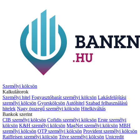
Személyi kölcsön
Kalkulátorok
Személyi hitel
Fogyasztóbarát személyi kölcsön
Lakásfelújítási
személyi kölcsön
Gyorskölcsön
Autóhitel
Szabad felhasználású
hitelek
Nagy összegű személyi kölcsön
Hitelkiváltás
Bankok szerint
CIB személyi kölcsön
Cofidis személyi kölcsön
Erste személyi
kölcsön
K&H személyi kölcsön
MagNet személyi kölcsön
MBH
személyi kölcsön
OTP személyi kölcsön
Provident személyi kölcsön
Raiffeisen személyi kölcsön
Trive személyi kölcsön
Unicredit