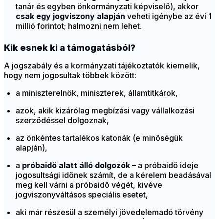
tanár és egyben önkormányzati képviselő), akkor
csak egy jogviszony alapján
veheti igénybe az évi 1
millió forintot; halmozni nem lehet.
Kik esnek ki a támogatásból?
A jogszabály és a kormányzati tájékoztatók kiemelik,
hogy nem jogosultak többek között:
a miniszterelnök, miniszterek, államtitkárok,
azok, akik kizárólag megbízási vagy vállalkozási
szerződéssel dolgoznak,
az önkéntes tartalékos katonák (e minőségük
alapján),
a
próbaidő alatt álló dolgozók
– a próbaidő ideje
jogosultsági időnek számít, de a kérelem beadásával
meg kell várni a próbaidő végét, kivéve
jogviszonyváltásos speciális esetet,
aki már részesül a személyi jövedelemadó törvény