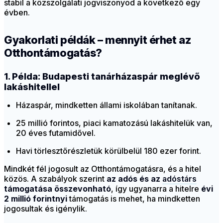
stabil a közszolgálati jogviszonyod a következő egy
évben.
Gyakorlati példák – mennyit érhet az
Otthontámogatás?
1. Példa: Budapesti tanárházaspár meglévő
lakáshitellel
Házaspár, mindketten állami iskolában tanítanak.
25 millió forintos, piaci kamatozású lakáshitelük van,
20 éves futamidővel.
Havi törlesztőrészletük körülbelül 180 ezer forint.
Mindkét fél jogosult az Otthontámogatásra, és a hitel
közös. A szabályok szerint
az adós és az
adóstárs
támogatása összevonható
, így ugyanarra a hitelre
évi
2 millió forintnyi
támogatás is mehet, ha mindketten
jogosultak és igénylik.