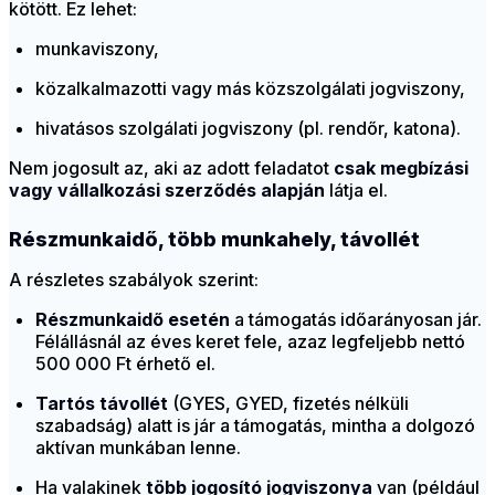
kötött. Ez lehet:
munkaviszony,
közalkalmazotti vagy más közszolgálati jogviszony,
hivatásos szolgálati jogviszony (pl. rendőr, katona).
Nem jogosult az, aki az adott feladatot
csak megbízási
vagy vállalkozási szerződés alapján
látja el.
Részmunkaidő, több munkahely, távollét
A részletes szabályok szerint:
Részmunkaidő esetén
a támogatás időarányosan jár.
Félállásnál az éves keret fele, azaz legfeljebb nettó
500 000 Ft érhető el.
Tartós távollét
(GYES, GYED, fizetés nélküli
szabadság) alatt is jár a támogatás, mintha a dolgozó
aktívan munkában lenne.
Ha valakinek
több jogosító jogviszonya
van (például