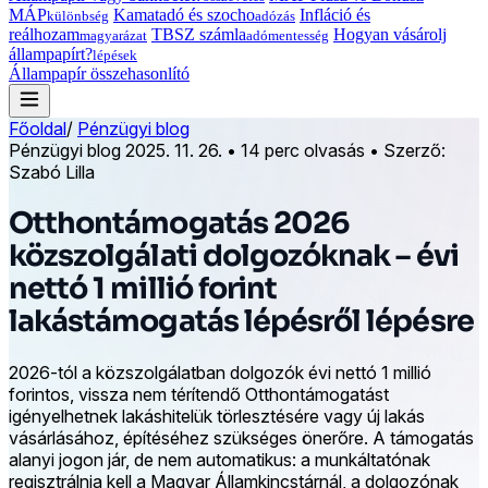
MÁP
Kamatadó és szocho
Infláció és
különbség
adózás
reálhozam
TBSZ számla
Hogyan vásárolj
magyarázat
adómentesség
állampapírt?
lépések
Állampapír összehasonlító
Főoldal
/
Pénzügyi blog
Pénzügyi blog
2025. 11. 26.
•
14 perc olvasás
•
Szerző:
Szabó Lilla
Otthontámogatás 2026
közszolgálati dolgozóknak – évi
nettó 1 millió forint
lakástámogatás lépésről lépésre
2026-tól a közszolgálatban dolgozók évi nettó 1 millió
forintos, vissza nem térítendő Otthontámogatást
igényelhetnek lakáshitelük törlesztésére vagy új lakás
vásárlásához, építéséhez szükséges önerőre. A támogatás
alanyi jogon jár, de nem automatikus: a munkáltatónak
regisztrálnia kell a Magyar Államkincstárnál, a dolgozónak