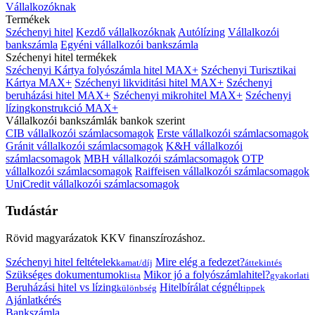
Vállalkozóknak
Termékek
Széchenyi hitel
Kezdő vállalkozóknak
Autólízing
Vállalkozói
bankszámla
Egyéni vállalkozói bankszámla
Széchenyi hitel termékek
Széchenyi Kártya folyószámla hitel MAX+
Széchenyi Turisztikai
Kártya MAX+
Széchenyi likviditási hitel MAX+
Széchenyi
beruházási hitel MAX+
Széchenyi mikrohitel MAX+
Széchenyi
lízingkonstrukció MAX+
Vállalkozói bankszámlák bankok szerint
CIB vállalkozói számlacsomagok
Erste vállalkozói számlacsomagok
Gránit vállalkozói számlacsomagok
K&H vállalkozói
számlacsomagok
MBH vállalkozói számlacsomagok
OTP
vállalkozói számlacsomagok
Raiffeisen vállalkozói számlacsomagok
UniCredit vállalkozói számlacsomagok
Tudástár
Rövid magyarázatok KKV finanszírozáshoz.
Széchenyi hitel feltételek
Mire elég a fedezet?
kamat/díj
áttekintés
Szükséges dokumentumok
Mikor jó a folyószámlahitel?
lista
gyakorlati
Beruházási hitel vs lízing
Hitelbírálat cégnél
különbség
tippek
Ajánlatkérés
Bankszámla