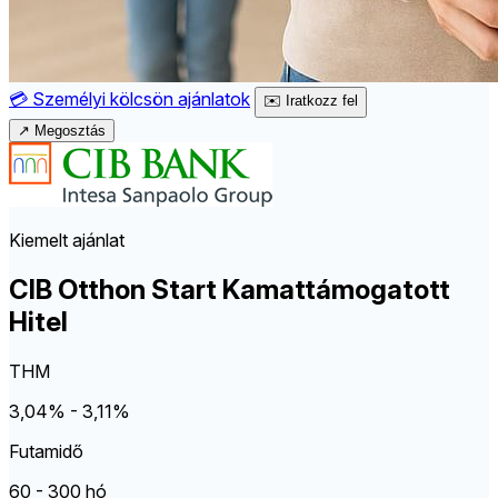
💳
Személyi kölcsön ajánlatok
✉️
Iratkozz fel
↗
Megosztás
Kiemelt ajánlat
CIB Otthon Start Kamattámogatott
Hitel
THM
3,04% - 3,11%
Futamidő
60 - 300 hó