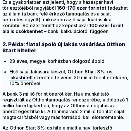
Ez a gyakorlatban azt jelenti, hogy a házaspár havi
törlesztőjéből nagyjából
160–170 ezer forintot
fedezhet
az állam (a bank felé érkező támogatás és a saját
befizetés együtt), miközben az ő saját kiadásuk a
korábbi 180 ezer forinthoz képest akár
100 ezer forint
alá is csökkenhet
– banki kalkulációtól függően.
2. Példa: fiatal ápoló új lakás vásárlása Otthon
Start hitellel
29 éves, megyei kórházban dolgozó ápoló.
Első saját lakására készül,
Otthon Start 3%-os
lakáshitelt
szeretne felvenni 30 millió forint értékben,
10% önerővel.
A bank 3 millió forint önerőt kér. Ha a munkáltató
regisztrált az Otthontámogatás rendszerébe, a dolgozó
1
millió forintig
kérheti, hogy az Otthontámogatás az
önerőt egészítse ki. A fennmaradó 2 millió forintot saját
megtakarításból vagy más forrásból kell előteremtenie.
Az Otthon Start 3%-os hitele miatt a havi törlesztő