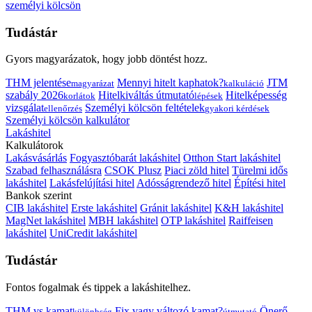
személyi kölcsön
Tudástár
Gyors magyarázatok, hogy jobb döntést hozz.
THM jelentése
Mennyi hitelt kaphatok?
JTM
magyarázat
kalkuláció
szabály 2026
Hitelkiváltás útmutató
Hitelképesség
korlátok
lépések
vizsgálat
Személyi kölcsön feltételek
ellenőrzés
gyakori kérdések
Személyi kölcsön kalkulátor
Lakáshitel
Kalkulátorok
Lakásvásárlás
Fogyasztóbarát lakáshitel
Otthon Start lakáshitel
Szabad felhasználásra
CSOK Plusz
Piaci zöld hitel
Türelmi idős
lakáshitel
Lakásfelújítási hitel
Adósságrendező hitel
Építési hitel
Bankok szerint
CIB lakáshitel
Erste lakáshitel
Gránit lakáshitel
K&H lakáshitel
MagNet lakáshitel
MBH lakáshitel
OTP lakáshitel
Raiffeisen
lakáshitel
UniCredit lakáshitel
Tudástár
Fontos fogalmak és tippek a lakáshitelhez.
THM vs kamat
Fix vagy változó kamat?
Önerő
különbség
útmutató