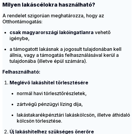
Milyen lakáscélokra használható?
A rendelet szigorúan meghatározza, hogy az
Otthontámogatás:
csak magyarországi lakóingatlanra
vehető
igénybe,
a támogatott lakásnak a jogosult tulajdonában kell
állnia, vagy a támogatás felhasználásával kerül a
tulajdonába (illetve épül számára).
Felhasználható:
Meglévő lakáshitel törlesztésére
normál havi törlesztőrészletek,
zártvégű pénzügyi lízing díja,
lakástakarékpénztári lakáskölcsön, illetve áthidaló
kölcsön törlesztése.
Új lakáshitelhez szükséges önerőre