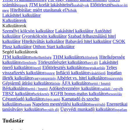
számítás
JTM korlát lakáshitelnél
Előtörlesztés
tippek
szabályok
mikor éri
Hitelbírálat: miért utasítanak el?
meg
hibák
Lakáshitel kalkulátor
Kalkulátorok
Kalkulátorok
Személyi kölcsön kalkulátor
Lakáshitel kalkulátor
Autóhitel
kalkulátor
Gyorskölcsön kalkulátor
Szabad felhasználású hitel
kalkulátor
Hitelkiváltás kalkulátor
Babaváró hitel kalkulátor
CSOK
Plusz kalkulátor
Otthon Start kalkulátor
Segéd kalkulátorok
JTM kalkulátor
THM kalkulátor
Hitelképesség
terhelhetőség
költségek
kalkulátor
Törlesztőrészlet kalkulátor
Lakáshitel
ellenőrzés
havi díj
önerő kalkulátor
Előtörlesztés kalkulátor
Teljes
önerő
megtakarítás
visszafizetés kalkulátor
Infláció kalkulátor
Ingatlan
összeg
vásárlóerő
illeték kalkulátor
Albérlet vs. hitel kalkulátor
vagyonszerzés
összevetés
Gépjármű átírási kalkulátor
ÁFA kalkulátor
átírás
nettó / bruttó
Bérkalkulátor
Adókedvezmény kalkulátor
nettó / bruttó
családi / egyéb
TBSZ kalkulátor
KGFB bonus-malus kalkulátor
befektetés
besorolás
Cégautóadó kalkulátor
Kamatadó és szocho
céges autó
kalkulátor
Napelem megtérülési kalkulátor
Energetikai
hozam
megújuló
tanúsítvány kalkulátor
Ügyvédi munkadíj kalkulátor
becsült díj
ingatlan
Tudástár