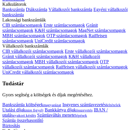
Kalkulátorok
Bankszámla
Diákszámla
Vállalkozói bankszámla
Egyéni vállalkozói
bankszámla
Lakossági bankszámlák
CIB számlacsomagok
Erste számlacsomagok
Gránit
számlacsomagok
K&H számlacsomagok
MagNet számlacsomagok
MBH számlacsomagok
OTP számlacsomagok
Raiffeisen
számlacsomagok
UniCredit számlacsomagok
Vállalkozói bankszámlák
CIB vállalkozói számlacsomagok
Erste vállalkozói számlacsomagok
Gránit vállalkozói számlacsomagok
K&H vállalkozói
számlacsomagok
MBH vállalkozói számlacsomagok
OTP
vállalkozói számlacsomagok
Raiffeisen vállalkozói számlacsomagok
UniCredit vállalkozói számlacsomagok
Tudástár
Gyors segítség a költségek és díjak megértéséhez.
Bankszámla költségek
Ingyenes számlavezetés
magyarázat
feltételek
Utalási díjak
Bankkártya díjak
IBAN /
mire figyelj
összevetés
utalás
Számlaváltás menete
gyakori kérdés
lépések
Számla összehasonlító
Biztosítás