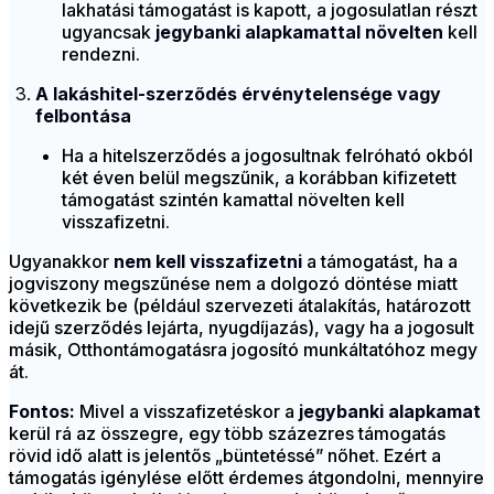
lakhatási támogatást is kapott, a jogosulatlan részt
ugyancsak
jegybanki alapkamattal növelten
kell
rendezni.
A lakáshitel-szerződés érvénytelensége vagy
felbontása
Ha a hitelszerződés a jogosultnak felróható okból
két éven belül megszűnik, a korábban kifizetett
támogatást szintén kamattal növelten kell
visszafizetni.
Ugyanakkor
nem kell visszafizetni
a támogatást, ha a
jogviszony megszűnése nem a dolgozó döntése miatt
következik be (például szervezeti átalakítás, határozott
idejű szerződés lejárta, nyugdíjazás), vagy ha a jogosult
másik, Otthontámogatásra jogosító munkáltatóhoz megy
át.
Fontos:
Mivel a visszafizetéskor a
jegybanki alapkamat
kerül rá az összegre, egy több százezres támogatás
rövid idő alatt is jelentős „büntetéssé” nőhet. Ezért a
támogatás igénylése előtt érdemes átgondolni, mennyire