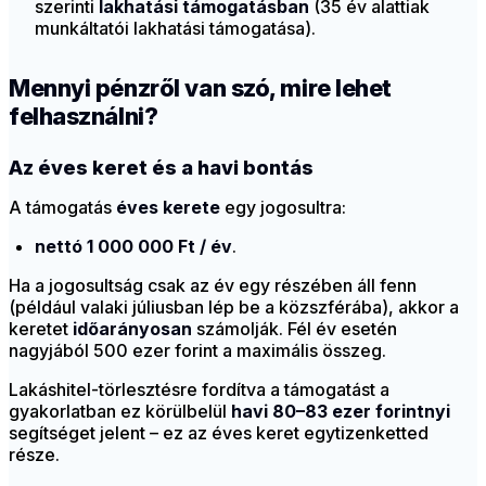
szerinti
lakhatási támogatásban
(35 év alattiak
munkáltatói lakhatási támogatása).
Mennyi pénzről van szó, mire lehet
felhasználni?
Az éves keret és a havi bontás
A támogatás
éves kerete
egy jogosultra:
nettó 1 000 000 Ft / év
.
Ha a jogosultság csak az év egy részében áll fenn
(például valaki júliusban lép be a közszférába), akkor a
keretet
időarányosan
számolják. Fél év esetén
nagyjából 500 ezer forint a maximális összeg.
Lakáshitel-törlesztésre fordítva a támogatást a
gyakorlatban ez körülbelül
havi 80–83 ezer forintnyi
segítséget jelent – ez az éves keret egytizenketted
része.