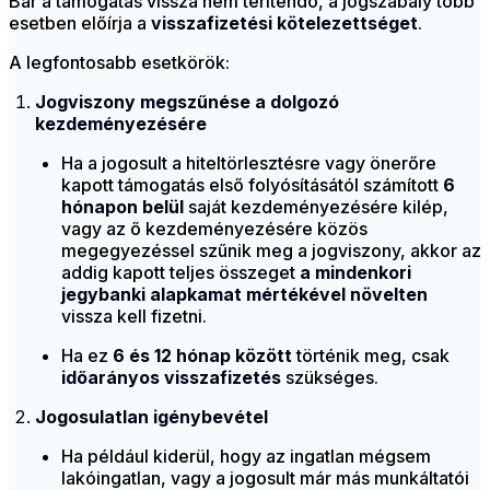
Bár a támogatás vissza nem térítendő, a jogszabály több
esetben előírja a
visszafizetési kötelezettséget
.
A legfontosabb esetkörök:
Jogviszony megszűnése a dolgozó
kezdeményezésére
Ha a jogosult a hiteltörlesztésre vagy önerőre
kapott támogatás első folyósításától számított
6
hónapon belül
saját kezdeményezésére kilép,
vagy az ő kezdeményezésére közös
megegyezéssel szűnik meg a jogviszony, akkor az
addig kapott teljes összeget
a mindenkori
jegybanki alapkamat mértékével növelten
vissza kell fizetni.
Ha ez
6 és 12 hónap között
történik meg, csak
időarányos visszafizetés
szükséges.
Jogosulatlan igénybevétel
Ha például kiderül, hogy az ingatlan mégsem
lakóingatlan, vagy a jogosult már más munkáltatói