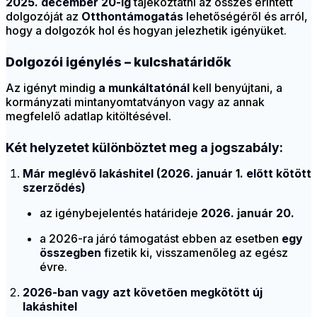
2025. december 20-ig
tájékoztatni az összes érintett
dolgozóját az
Otthontámogatás
lehetőségéről és arról,
hogy a dolgozók hol és hogyan jelezhetik igényüket.
Dolgozói igénylés – kulcshatáridők
Az igényt mindig
a munkáltatónál
kell benyújtani, a
kormányzati mintanyomtatványon vagy az annak
megfelelő adatlap kitöltésével.
Két helyzetet különböztet meg a jogszabály:
Már meglévő lakáshitel (2026. január 1. előtt kötött
szerződés)
az igénybejelentés határideje
2026. január 20.
a 2026-ra járó támogatást ebben az esetben
egy
összegben
fizetik ki, visszamenőleg az egész
évre.
2026-ban vagy azt követően megkötött új
lakáshitel