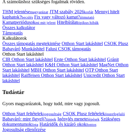
A számoláshoz szükséges fogalmak röviden.
THM jelentése
JTM szabály 2026
Mennyi hitelt
magyarázat
korlát
kaphatok?
Fix vagy változó kamat?
becslés
útmutató
Kamatperiódusok
Hitelbírálat
mi mit jelent
tipikus hibák
Összes kalkulátor
Támogatás
Kalkulátorok
Összes támogatás megtekintése
Otthon Start lakáshitel
CSOK Plusz
Babaváró
Munkáshitel
Falusi CSOK támogatás
Otthon Start lakáshitel
CIB Otthon Start lakáshitel
Erste Otthon Start lakáshitel
Gránit
Otthon Start lakáshitel
K&H Otthon Start lakáshitel
MagNet Otthon
Start lakáshitel
MBH Otthon Start lakáshitel
OTP Otthon Start
lakáshitel
Raiffeisen Otthon Start lakáshitel
Unicredit Otthon Start
lakáshitel
Tudástár
Gyors magyarázatok, hogy tudd, mire vagy jogosult.
Otthon Start feltételek
CSOK Plusz feltételek
jogosultság
összefoglaló
Babaváró: mire figyelj?
Igénylés menete
Szükséges
tippek
lépések
dokumentumok
Határidők és kizáró okok
lista
fontos
Jogosultság ellenőrzése