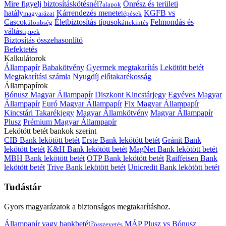
Mire figyelj biztosításkötésnél?
Önrész és területi
alapok
hatály
Kárrendezés menete
KGFB vs
magyarázat
lépések
Casco
Életbiztosítás típusok
Felmondás és
különbség
áttekintés
váltás
tippek
Biztosítás összehasonlító
Befektetés
Kalkulátorok
Állampapír
Babakötvény
Gyermek megtakarítás
Lekötött betét
Megtakarítási számla
Nyugdíj előtakarékosság
Állampapírok
Bónusz Magyar Állampapír
Diszkont Kincstárjegy
Egyéves Magyar
Állampapír
Euró Magyar Állampapír
Fix Magyar Állampapír
Kincstári Takarékjegy
Magyar Államkötvény
Magyar Állampapír
Plusz
Prémium Magyar Állampapír
Lekötött betét bankok szerint
CIB Bank lekötött betét
Erste Bank lekötött betét
Gránit Bank
lekötött betét
K&H Bank lekötött betét
MagNet Bank lekötött betét
MBH Bank lekötött betét
OTP Bank lekötött betét
Raiffeisen Bank
lekötött betét
Trive Bank lekötött betét
Unicredit Bank lekötött betét
Tudástár
Gyors magyarázatok a biztonságos megtakarításhoz.
Állampapír vagy bankbetét?
MÁP Plusz vs Bónusz
összevetés