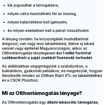
kik jogosultak a támogatásra,
milyen célra használható fel az összeg,
milyen határidőkkel kell igényelni,
és milyen esetekben kell a pénzt visszafizetni.
A lényeg röviden: ha közszolgálati munkáltatónál
dolgozol, van vagy lesz lakáshiteled, illetve új lakást
vennél vagy építenél Magyarországon, akkor az
Otthontámogatás ténylegesen
évi 1 millió forinttal
csökkentheti a saját zsebből fizetendő terhedet
.
Az alábbiakban végigmegyünk a szabályokon, a
buktatókon, gyakorlati példákon, és megnézzük, hogyan
illeszkedik mindez az
Otthon Start 3%-os lakáshitelhez
és a CSOK Pluszhoz.
Mi az Otthontámogatás lényege?
Az Otthontámogatás egy
állami lakáscélú támogatás
,