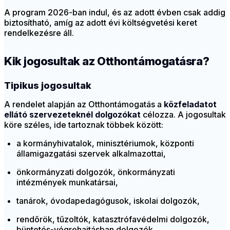
A program 2026-ban indul, és az adott évben csak addig
biztosítható, amíg az adott évi költségvetési keret
rendelkezésre áll.
Kik jogosultak az Otthontámogatásra?
Tipikus jogosultak
A rendelet alapján az Otthontámogatás a
közfeladatot
ellátó szervezeteknél dolgozókat
célozza. A jogosultak
köre széles, ide tartoznak többek között:
a kormányhivatalok, minisztériumok, központi
államigazgatási szervek alkalmazottai,
önkormányzati dolgozók, önkormányzati
intézmények munkatársai,
tanárok, óvodapedagógusok, iskolai dolgozók,
rendőrök, tűzoltók, katasztrófavédelmi dolgozók,
büntetés-végrehajtásban dolgozók,