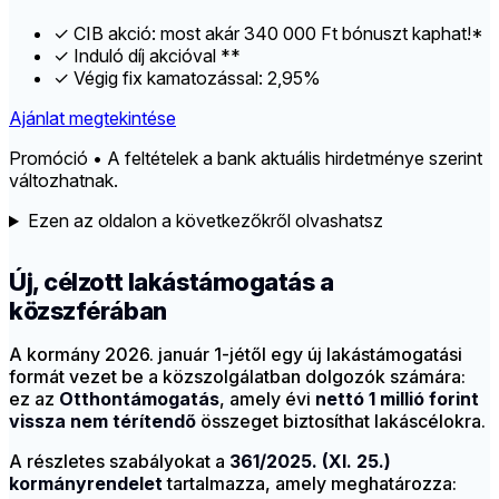
✓
CIB akció: most akár 340 000 Ft bónuszt kaphat!*
✓
Induló díj akcióval **
✓
Végig fix kamatozással: 2,95%
Ajánlat megtekintése
Promóció • A feltételek a bank aktuális hirdetménye szerint
változhatnak.
Ezen az oldalon a következőkről olvashatsz
Új, célzott lakástámogatás a
közszférában
A kormány 2026. január 1-jétől egy új lakástámogatási
formát vezet be a közszolgálatban dolgozók számára:
ez az
Otthontámogatás
, amely évi
nettó 1 millió forint
vissza nem térítendő
összeget biztosíthat lakáscélokra.
A részletes szabályokat a
361/2025. (XI. 25.)
kormányrendelet
tartalmazza, amely meghatározza: