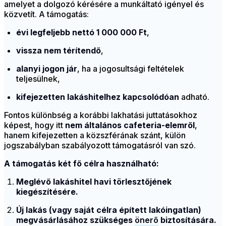
amelyet a dolgozó kérésére a munkáltató igényel és
közvetít. A támogatás:
évi legfeljebb nettó 1 000 000 Ft
,
vissza nem térítendő
,
alanyi jogon jár
, ha a jogosultsági feltételek
teljesülnek,
kifejezetten lakáshitelhez kapcsolódóan
adható.
Fontos különbség a korábbi lakhatási juttatásokhoz
képest, hogy itt
nem általános cafeteria-elemről
,
hanem kifejezetten a közszférának szánt, külön
jogszabályban szabályozott támogatásról van szó.
A támogatás két fő célra használható:
Meglévő lakáshitel havi törlesztőjének
kiegészítésére.
Új lakás (vagy saját célra épített lakóingatlan)
megvásárlásához szükséges
önerő
biztosítására.