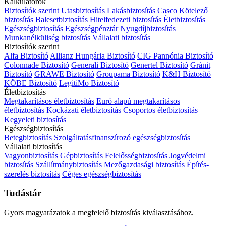
Kalkulátorok
Biztosítók szerint
Utasbiztosítás
Lakásbiztosítás
Casco
Kötelező
biztosítás
Balesetbiztosítás
Hitelfedezeti biztosítás
Életbiztosítás
Egészségbiztosítás
Egészségpénztár
Nyugdíjbiztosítás
Munkanélküliség biztosítás
Vállalati biztosítás
Biztosítók szerint
Alfa Biztosító
Allianz Hungária Biztosító
CIG Pannónia Biztosító
Colonnade Biztosító
Generali Biztosító
Genertel Biztosító
Gránit
Biztosító
GRAWE Biztosító
Groupama Biztosító
K&H Biztosító
KÖBE Biztosító
LegitiMo Biztosító
Életbiztosítás
Megtakarításos életbiztosítás
Euró alapú megtakarításos
életbiztosítás
Kockázati életbiztosítás
Csoportos életbiztosítás
Kegyeleti biztosítás
Egészségbiztosítás
Betegbiztosítás
Szolgáltatásfinanszírozó egészségbiztosítás
Vállalati biztosítás
Vagyonbiztosítás
Gépbiztosítás
Felelősségbiztosítás
Jogvédelmi
biztosítás
Szállítmánybiztosítás
Mezőgazdasági biztosítás
Építés-
szerelés biztosítás
Céges egészségbiztosítás
Tudástár
Gyors magyarázatok a megfelelő biztosítás kiválasztásához.