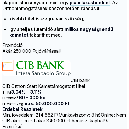
alapból alacsonyabb, mint egy
piaci lakáshitelnél
. Az
Otthontámogatásnak köszönhetően ráadásul:
kisebb hitelösszegre van szükség,
így a teljes futamidő alatt
milliós nagyságrendű
kamatot
takaríthat meg.
Promóció
Akár 250 000 Ft jóváírással!
CIB bank
CIB Otthon Start Kamattámogatott Hitel
3,04% - 3,11%
THM
60 - 300 hó
Futamidő
max. 50.000.000 Ft
Hitelösszeg
Érdekel
Részletek
Min. jövedelem: 214 662 Ft
Munkaviszony: 3 hó
Online: Nem
CIB akció: most akár 340 000 Ft bónuszt kaphat!*
Promóció