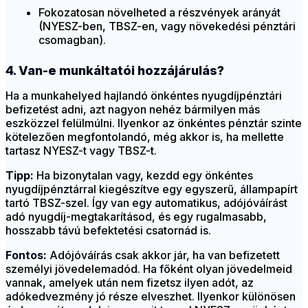
Fokozatosan növelheted a részvények arányát
(NYESZ-ben, TBSZ-en, vagy növekedési pénztári
csomagban).
4. Van-e munkáltatói hozzájárulás?
Ha a munkahelyed hajlandó önkéntes nyugdíjpénztári
befizetést adni, azt nagyon nehéz bármilyen más
eszközzel felülmúlni. Ilyenkor az önkéntes pénztár szinte
kötelezően megfontolandó, még akkor is, ha mellette
tartasz NYESZ-t vagy TBSZ-t.
Tipp:
Ha bizonytalan vagy, kezdd egy önkéntes
nyugdíjpénztárral kiegészítve egy egyszerű, állampapírt
tartó TBSZ-szel. Így van egy automatikus, adójóváírást
adó nyugdíj-megtakarításod, és egy rugalmasabb,
hosszabb távú befektetési csatornád is.
Fontos:
Adójóváírás csak akkor jár, ha van befizetett
személyi jövedelemadód. Ha főként olyan jövedelmeid
vannak, amelyek után nem fizetsz ilyen adót, az
adókedvezmény jó része elveszhet. Ilyenkor különösen