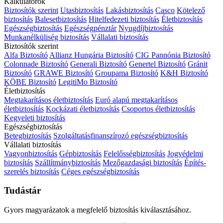
Kalkulátorok
Biztosítók szerint
Utasbiztosítás
Lakásbiztosítás
Casco
Kötelező
biztosítás
Balesetbiztosítás
Hitelfedezeti biztosítás
Életbiztosítás
Egészségbiztosítás
Egészségpénztár
Nyugdíjbiztosítás
Munkanélküliség biztosítás
Vállalati biztosítás
Biztosítók szerint
Alfa Biztosító
Allianz Hungária Biztosító
CIG Pannónia Biztosító
Colonnade Biztosító
Generali Biztosító
Genertel Biztosító
Gránit
Biztosító
GRAWE Biztosító
Groupama Biztosító
K&H Biztosító
KÖBE Biztosító
LegitiMo Biztosító
Életbiztosítás
Megtakarításos életbiztosítás
Euró alapú megtakarításos
életbiztosítás
Kockázati életbiztosítás
Csoportos életbiztosítás
Kegyeleti biztosítás
Egészségbiztosítás
Betegbiztosítás
Szolgáltatásfinanszírozó egészségbiztosítás
Vállalati biztosítás
Vagyonbiztosítás
Gépbiztosítás
Felelősségbiztosítás
Jogvédelmi
biztosítás
Szállítmánybiztosítás
Mezőgazdasági biztosítás
Építés-
szerelés biztosítás
Céges egészségbiztosítás
Tudástár
Gyors magyarázatok a megfelelő biztosítás kiválasztásához.