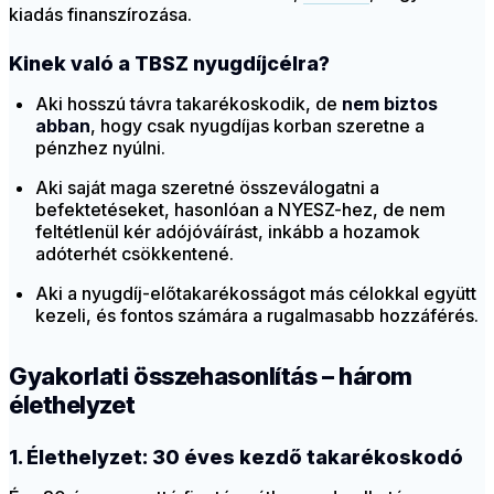
kiadás finanszírozása.
Kinek való a TBSZ nyugdíjcélra?
Aki hosszú távra takarékoskodik, de
nem biztos
abban
, hogy csak nyugdíjas korban szeretne a
pénzhez nyúlni.
Aki saját maga szeretné összeválogatni a
befektetéseket, hasonlóan a NYESZ-hez, de nem
feltétlenül kér adójóváírást, inkább a hozamok
adóterhét csökkentené.
Aki a nyugdíj-előtakarékosságot más célokkal együtt
kezeli, és fontos számára a rugalmasabb hozzáférés.
Gyakorlati összehasonlítás – három
élethelyzet
1. Élethelyzet: 30 éves kezdő takarékoskodó