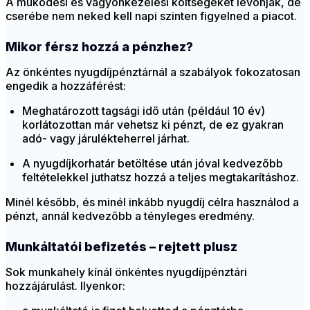
A működési és vagyonkezelési költségeket levonják, de
cserébe nem neked kell napi szinten figyelned a piacot.
Mikor férsz hozzá a pénzhez?
Az önkéntes nyugdíjpénztárnál a szabályok fokozatosan
engedik a hozzáférést:
Meghatározott tagsági idő után (például 10 év)
korlátozottan már vehetsz ki pénzt, de ez gyakran
adó- vagy járulékteherrel járhat.
A nyugdíjkorhatár betöltése után jóval kedvezőbb
feltételekkel juthatsz hozzá a teljes megtakarításhoz.
Minél később, és minél inkább nyugdíj célra használod a
pénzt, annál kedvezőbb a tényleges eredmény.
Munkáltatói befizetés – rejtett plusz
Sok munkahely kínál önkéntes nyugdíjpénztári
hozzájárulást. Ilyenkor: