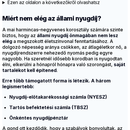
Ezen az oldalon a következőkről olvashatsz
Miért nem elég az állami nyugdíj?
A mai harmincas–negyvenes korosztály számára szinte
biztos, hogy az
állami nyugdíj
önmagában nem lesz
elég
a megszokott életszínvonal fenntartásához. A
dolgozó népesség aránya csökken, az átlagéletkor nő, a
nyugdíjrendszerre nehezedő nyomás pedig egyre
nagyobb. Ha szeretnél idősebb korodban is nyugodtan
élni, elkerülni a hónapról hónapra való szorongást,
saját
tartalékot kell építened
.
Erre több támogatott forma is létezik. A három
legismertebb:
Nyugdíj-előtakarékossági számla (NYESZ)
Tartós befektetési számla (TBSZ)
Önkéntes nyugdíjpénztár
A gond ott kezdődik, hogy a szabályok bonyolultak, az