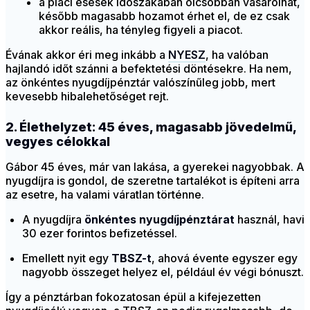
a piaci esések időszakában olcsóbban vásárolhat,
később magasabb hozamot érhet el, de ez csak
akkor reális, ha tényleg figyeli a piacot.
Évának akkor éri meg inkább a
NYESZ
, ha valóban
hajlandó időt szánni a befektetési döntésekre. Ha nem,
az önkéntes nyugdíjpénztár valószínűleg jobb, mert
kevesebb hibalehetőséget rejt.
2. Élethelyzet: 45 éves, magasabb jövedelmű,
vegyes célokkal
Gábor 45 éves, már van lakása, a gyerekei nagyobbak. A
nyugdíjra is gondol, de szeretne tartalékot is építeni arra
az esetre, ha valami váratlan történne.
A nyugdíjra
önkéntes nyugdíjpénztárat
használ, havi
30 ezer forintos befizetéssel.
Emellett nyit egy
TBSZ-t
, ahová évente egyszer egy
nagyobb összeget helyez el, például év végi bónuszt.
Így a pénztárban fokozatosan épül a kifejezetten