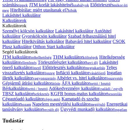
számítás
JTM korlát lakáshitelnél
Előtörlesztés
tippek
szabályok
mikor éri
Hitelbírálat: miért utasítanak el?
meg
hibák
Lakáshitel kalkulátor
Kalkulátorok
Kalkulátorok
Személyi kölcsön kalkulátor
Lakáshitel kalkulátor
Autóhitel
kalkulátor
Gyorskölcsön kalkulátor
Szabad felhasználású hitel
kalkulátor
Hitelkiváltás kalkulátor
Babaváró hitel kalkulátor
CSOK
Plusz kalkulátor
Otthon Start kalkulátor
Segéd kalkulátorok
JTM kalkulátor
THM kalkulátor
Hitelképesség
terhelhetőség
költségek
kalkulátor
Törlesztőrészlet kalkulátor
Lakáshitel
ellenőrzés
havi díj
önerő kalkulátor
Előtörlesztés kalkulátor
Teljes
önerő
megtakarítás
visszafizetés kalkulátor
Infláció kalkulátor
Ingatlan
összeg
vásárlóerő
illeték kalkulátor
Albérlet vs. hitel kalkulátor
vagyonszerzés
összevetés
Gépjármű átírási kalkulátor
ÁFA kalkulátor
átírás
nettó / bruttó
Bérkalkulátor
Adókedvezmény kalkulátor
nettó / bruttó
családi / egyéb
TBSZ kalkulátor
KGFB bonus-malus kalkulátor
befektetés
besorolás
Cégautóadó kalkulátor
Kamatadó és szocho
céges autó
kalkulátor
Napelem megtérülési kalkulátor
Energetikai
hozam
megújuló
tanúsítvány kalkulátor
Ügyvédi munkadíj kalkulátor
becsült díj
ingatlan
Tudástár