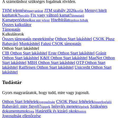
A számoláshoz szükséges fogalmak röviden.
THM jelentése
JTM szabály 2026
Mennyi hitelt
magyarázat
korlát
kaphatok?
Fix vagy változó kamat?
becslés
útmutató
Kamatperiódusok
Hitelbírálat
mi mit jelent
tipikus hibák
Összes kalkulátor
Támogatás
Kalkulátorok
Összes támogatás megtekintése
Otthon Start lakáshitel
CSOK Plusz
Babaváró
Munkáshitel
Falusi CSOK támogatás
Otthon Start lakáshitel
CIB Otthon Start lakáshitel
Erste Otthon Start lakáshitel
Gránit
Otthon Start lakáshitel
K&H Otthon Start lakáshitel
MagNet Otthon
Start lakáshitel
MBH Otthon Start lakáshitel
OTP Otthon Start
lakáshitel
Raiffeisen Otthon Start lakáshitel
Unicredit Otthon Start
lakáshitel
Tudástár
Gyors magyarázatok, hogy tudd, mire vagy jogosult.
Otthon Start feltételek
CSOK Plusz feltételek
jogosultság
összefoglaló
Babaváró: mire figyelj?
Igénylés menete
Szükséges
tippek
lépések
dokumentumok
Határidők és kizáró okok
lista
fontos
Jogosultság ellenőrzése