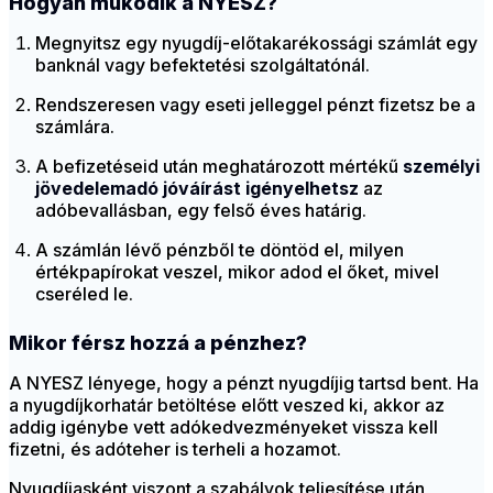
Hogyan működik a NYESZ?
Megnyitsz egy nyugdíj-előtakarékossági számlát egy
banknál vagy befektetési szolgáltatónál.
Rendszeresen vagy eseti jelleggel pénzt fizetsz be a
számlára.
A befizetéseid után meghatározott mértékű
személyi
jövedelemadó jóváírást igényelhetsz
az
adóbevallásban, egy felső éves határig.
A számlán lévő pénzből te döntöd el, milyen
értékpapírokat veszel, mikor adod el őket, mivel
cseréled le.
Mikor férsz hozzá a pénzhez?
A NYESZ lényege, hogy a pénzt nyugdíjig tartsd bent. Ha
a nyugdíjkorhatár betöltése előtt veszed ki, akkor az
addig igénybe vett adókedvezményeket vissza kell
fizetni, és adóteher is terheli a hozamot.
Nyugdíjasként viszont a szabályok teljesítése után