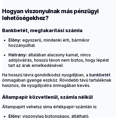
Hogyan viszonyulnak más pénzügyi
lehetőségekhez?
Bankbetét, megtakarítási számla
Előny:
egyszerű, mindenki érti, bármikor
hozzányúlhat.
Hátrány:
általában alacsony kamat, nincs
adójóváírás, hosszú távon nem biztos, hogy lépést
tart az árak emelkedésével.
Ha hosszú távra gondolkodsz nyugdíjban, a
bankbetét
önmagában gyenge eszköz. Rövidebb távú tartaléknak
hasznos, de nyugdíjcélra önmagában kevés.
Állampapír közvetlenül, számla nélkül
Állampapírt vehetsz sima értékpapír-számlán is:
Előny:
viszonylag biztonságos, átlátható.