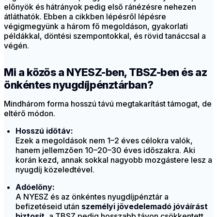
előnyök és hátrányok pedig első ránézésre nehezen
átláthatók. Ebben a cikkben lépésről lépésre
végigmegyünk a három fő megoldáson, gyakorlati
példákkal, döntési szempontokkal, és rövid tanáccsal a
végén.
Mi a közös a NYESZ-ben, TBSZ-ben és az
önkéntes nyugdíjpénztárban?
Mindhárom forma hosszú távú megtakarítást támogat, de
eltérő módon.
Hosszú időtáv:
Ezek a megoldások nem 1–2 éves célokra valók,
hanem jellemzően 10–20–30 éves időszakra. Aki
korán kezd, annak sokkal nagyobb mozgástere lesz a
nyugdíj közeledtével.
Adóelőny:
A NYESZ és az önkéntes nyugdíjpénztár a
befizetéseid után
személyi jövedelemadó jóváírást
biztosít
, a TBSZ pedig hosszabb távon csökkentett