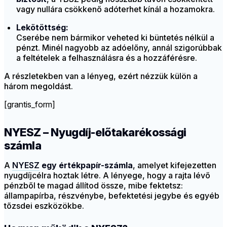
vagy nullára csökkenő adóterhet kínál a hozamokra.
Lekötöttség:
Cserébe nem bármikor veheted ki büntetés nélkül a
pénzt. Minél nagyobb az adóelőny, annál szigorúbbak
a feltételek a felhasználásra és a hozzáférésre.
A részletekben van a lényeg, ezért nézzük külön a
három megoldást.
[grantis_form]
NYESZ – Nyugdíj-előtakarékossági
számla
A
NYESZ
egy értékpapír-számla
, amelyet kifejezetten
nyugdíjcélra hoztak létre. A lényege, hogy a rajta lévő
pénzből te magad állítod össze, mibe fektetsz:
állampapírba, részvénybe, befektetési jegybe és egyéb
tőzsdei eszközökbe.