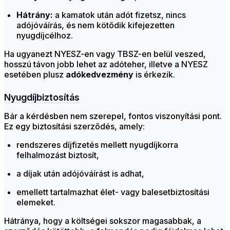
Hátrány:
a kamatok után adót fizetsz, nincs
adójóváírás, és nem kötődik kifejezetten
nyugdíjcélhoz.
Ha ugyanezt NYESZ-en vagy TBSZ-en belül veszed,
hosszú távon jobb lehet az adóteher, illetve a NYESZ
esetében plusz
adókedvezmény
is érkezik.
Nyugdíjbiztosítás
Bár a kérdésben nem szerepel, fontos viszonyítási pont.
Ez egy biztosítási szerződés, amely:
rendszeres díjfizetés mellett nyugdíjkorra
felhalmozást biztosít,
a díjak után adójóváírást is adhat,
emellett tartalmazhat élet- vagy balesetbiztosítási
elemeket.
Hátránya, hogy a költségei sokszor magasabbak, a