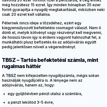
havonta 20 ezer forintot fizet a pénztárba, a cég ehhez
még hozzátesz 15 ezret. Így minden hónapban 35 ezer
forint gyarapítja a nyugdíj-megtakarítását, miközben neki
csak 20 ezret kell vállalnia.
Péternek nincs ideje a tőzsdéhez, ezért egy
kiegyensúlyozott befektetési csomagot választ. Nem ő
dönti el, melyik kötvényt vagy részvényt kell megvenni,
de hosszú távon így is érdemi vagyont halmozhat fel, a
munkáltatói plusz befizetés és az adójóváírás együtt
pedig jelentősen növeli a végeredményt.
TBSZ – Tartós befektetési számla, mint
rugalmas háttér
A
TBSZ
nem kifejezetten nyugdíjszámla, mégis sokan
használják nyugdíjcélra is. A lényege nem az
adójóváírás, hanem az, hogy:
egy gyűjtőévben pénzt utalsz a számlára,
a pénzt lekötöd 3–5 évre,