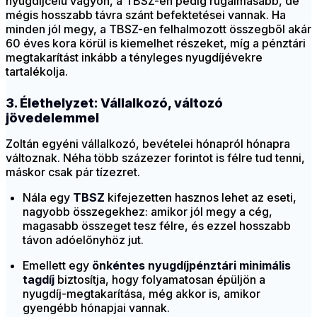
nyugdíjcélú vagyon, a TBSZ-en pedig rugalmasabb, de
mégis hosszabb távra szánt befektetései vannak. Ha
minden jól megy, a TBSZ-en felhalmozott összegből akár
60 éves kora körül is kiemelhet részeket, míg a pénztári
megtakarítást inkább a tényleges nyugdíjévekre
tartalékolja.
3. Élethelyzet: Vállalkozó, változó
jövedelemmel
Zoltán egyéni vállalkozó, bevételei hónapról hónapra
változnak. Néha több százezer forintot is félre tud tenni,
máskor csak pár tízezret.
Nála egy
TBSZ
kifejezetten hasznos lehet az eseti,
nagyobb összegekhez: amikor jól megy a cég,
magasabb összeget tesz félre, és ezzel hosszabb
távon adóelőnyhöz jut.
Emellett egy
önkéntes nyugdíjpénztári minimális
tagdíj
biztosítja, hogy folyamatosan épüljön a
nyugdíj-megtakarítása, még akkor is, amikor
gyengébb hónapjai vannak.