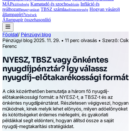
MÁP
Kamatadó és szocho
Infláció és
különbség
adózás
reálhozam
TBSZ számla
Hogyan vásárolj
magyarázat
adómentesség
állampapírt?
lépések
Állampapír összehasonlító
Főoldal
/
Pénzügyi blog
Pénzügyi blog
2025. 11. 29.
•
11 perc olvasás
•
Szerző: Csík
Ferenc
NYESZ, TBSZ vagy önkéntes
nyugdíjpénztár? Így válassz
nyugdíj-előtakarékossági formát
A cikk közérthetően bemutatja a három fő nyugdíj-
előtakarékossági formát: a NYESZ-t, a TBSZ-t és az
önkéntes nyugdíjpénztárat. Részletesen végigveszi, hogyan
működnek, kinek melyik lehet előnyös, milyen adóelőnyöket
és kötöttségeket érdemes mérlegelni, és gyakorlati
példákkal segít eldönteni, hogyan állítsd össze a saját
nyugdíj-megtakarítási stratégiádat.