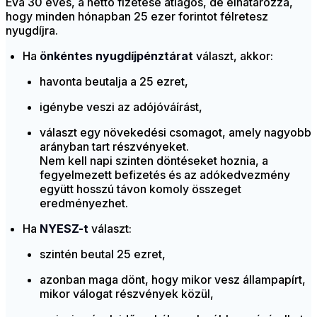
Éva 30 éves, a nettó fizetése átlagos, de elhatározza,
hogy minden hónapban 25 ezer forintot félretesz
nyugdíjra.
Ha
önkéntes nyugdíjpénztárat
választ, akkor:
havonta beutalja a 25 ezret,
igénybe veszi az adójóváírást,
választ egy növekedési csomagot, amely nagyobb
arányban tart részvényeket.
Nem kell napi szinten döntéseket hoznia, a
fegyelmezett befizetés és az adókedvezmény
együtt hosszú távon komoly összeget
eredményezhet.
Ha
NYESZ-t
választ:
szintén beutal 25 ezret,
azonban maga dönt, hogy mikor vesz állampapírt,
mikor válogat részvények közül,