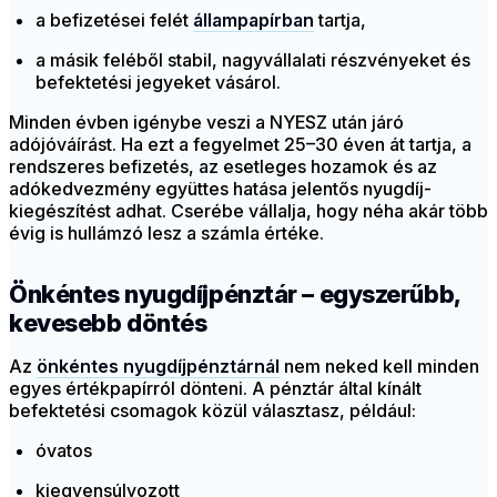
a befizetései felét
állampapírban
tartja,
a másik feléből stabil, nagyvállalati részvényeket és
befektetési jegyeket vásárol.
Minden évben igénybe veszi a NYESZ után járó
adójóváírást. Ha ezt a fegyelmet 25–30 éven át tartja, a
rendszeres befizetés, az esetleges hozamok és az
adókedvezmény együttes hatása jelentős nyugdíj-
kiegészítést adhat. Cserébe vállalja, hogy néha akár több
évig is hullámzó lesz a számla értéke.
Önkéntes nyugdíjpénztár – egyszerűbb,
kevesebb döntés
Az
önkéntes nyugdíjpénztárnál
nem neked kell minden
egyes értékpapírról dönteni. A pénztár által kínált
befektetési csomagok közül választasz, például:
óvatos
kiegyensúlyozott