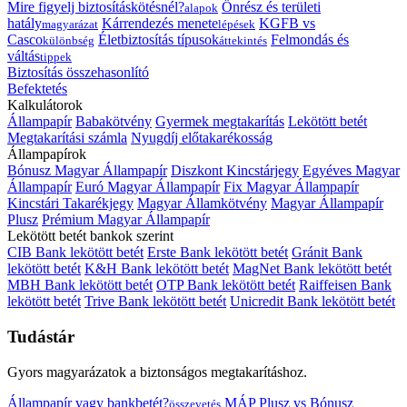
Mire figyelj biztosításkötésnél?
Önrész és területi
alapok
hatály
Kárrendezés menete
KGFB vs
magyarázat
lépések
Casco
Életbiztosítás típusok
Felmondás és
különbség
áttekintés
váltás
tippek
Biztosítás összehasonlító
Befektetés
Kalkulátorok
Állampapír
Babakötvény
Gyermek megtakarítás
Lekötött betét
Megtakarítási számla
Nyugdíj előtakarékosság
Állampapírok
Bónusz Magyar Állampapír
Diszkont Kincstárjegy
Egyéves Magyar
Állampapír
Euró Magyar Állampapír
Fix Magyar Állampapír
Kincstári Takarékjegy
Magyar Államkötvény
Magyar Állampapír
Plusz
Prémium Magyar Állampapír
Lekötött betét bankok szerint
CIB Bank lekötött betét
Erste Bank lekötött betét
Gránit Bank
lekötött betét
K&H Bank lekötött betét
MagNet Bank lekötött betét
MBH Bank lekötött betét
OTP Bank lekötött betét
Raiffeisen Bank
lekötött betét
Trive Bank lekötött betét
Unicredit Bank lekötött betét
Tudástár
Gyors magyarázatok a biztonságos megtakarításhoz.
Állampapír vagy bankbetét?
MÁP Plusz vs Bónusz
összevetés