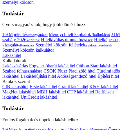
személyi kölcsön
Tudástár
Gyors magyarázatok, hogy jobb döntést hozz.
THM jelentése
Mennyi hitelt kaphatok?
JTM
magyarázat
kalkuláció
szabály 2026
Hitelkiváltás útmutató
Hitelképesség
korlátok
lépések
vizsgálat
Személyi kölcsön feltételek
ellenőrzés
gyakori kérdések
Személyi kölcsön kalkulátor
Lakáshitel
Kalkulátorok
Lakásvásárlás
Fogyasztóbarát lakáshitel
Otthon Start lakáshitel
Szabad felhasználásra
CSOK Plusz
Piaci zöld hitel
Türelmi idős
lakáshitel
Lakásfelújítási hitel
Adósságrendező hitel
Építési hitel
Bankok szerint
CIB lakáshitel
Erste lakáshitel
Gránit lakáshitel
K&H lakáshitel
MagNet lakáshitel
MBH lakáshitel
OTP lakáshitel
Raiffeisen
lakáshitel
UniCredit lakáshitel
Tudástár
Fontos fogalmak és tippek a lakáshitelhez.
THM vs kamat
Fix vagy változó kamat?
Önerő
különbség
útmutató