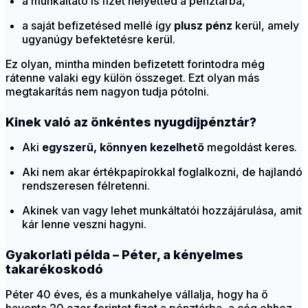
a munkáltató is fizet helyetted a pénztárba,
a saját befizetésed mellé így
plusz pénz
kerül, amely
ugyanúgy befektetésre kerül.
Ez olyan, mintha minden befizetett forintodra még
rátenne valaki egy külön összeget. Ezt olyan más
megtakarítás nem nagyon tudja pótolni.
Kinek való az önkéntes nyugdíjpénztár?
Aki
egyszerű, könnyen kezelhető
megoldást keres.
Aki nem akar értékpapírokkal foglalkozni, de hajlandó
rendszeresen félretenni.
Akinek van vagy lehet munkáltatói hozzájárulása, amit
kár lenne veszni hagyni.
Gyakorlati példa – Péter, a kényelmes
takarékoskodó
Péter 40 éves, és a munkahelye vállalja, hogy ha ő