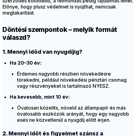
szerződés kötöttebb, a felmondás pedig fájdalmas lehet.
Előnye, hogy plusz védelmet is nyújthat, nemcsak
megtakarítást.
Döntési szempontok – melyik formát
válaszd?
1. Mennyi időd van nyugdíjig?
Ha 20–30 év:
Érdemes nagyobb részben növekedésre
törekedni, például növekedési pénztári csomag
vagy részvényeket is tartalmazó NYESZ.
Ha kevesebb, mint 10 év:
Óvatosan közelíts, növeld az állampapír és más
óvatosabb eszközök arányát, hogy egy nagyobb
esés ne közvetlenül a nyugdíj előtt érjen.
2. Mennyi időt és figyelmet szánsz a