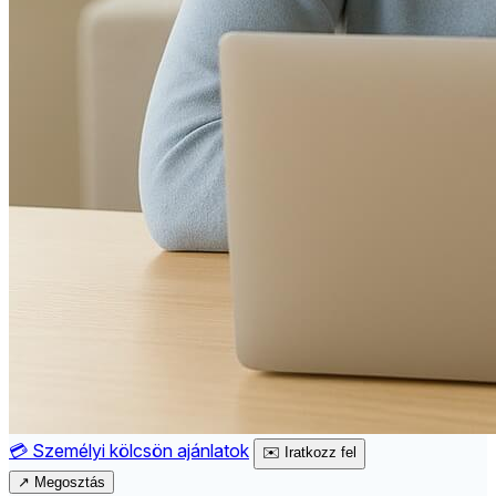
💳
Személyi kölcsön ajánlatok
✉️
Iratkozz fel
↗
Megosztás