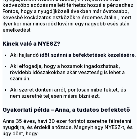
kedvezőbb adózás mellett férhetsz hozzá a pénzedhez.
Fontos, hogy a nyugdíjközeli években már óvatosabb,
kevésbé kockázatos eszközökre érdemes átállni, mert
ilyenkor már nincs időd kivárni egy nagyobb esés utáni
emelkedést.
Kinek való a NYESZ?
Aki hajlandó
időt szánni a befektetések kezelésére
.
Aki elfogadja, hogy a hozamok ingadozhatnak,
rövidebb időszakokban akár veszteség is lehet a
számlán.
Aki szeret dönteni arról, pontosan mibe fektet, és
nem szeretné teljesen másra bízni ezt.
Gyakorlati példa – Anna, a tudatos befektető
Anna 35 éves, havi 30 ezer forintot szeretne félretenni
nyugdíjra, és érdekli a tőzsde. Megnyit egy NYESZ-t, és
úgy dönt, hogy: