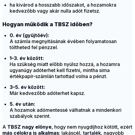
ha kivárod a hosszabb időszakot, a hozamokra
kedvezőbb vagy akár nulla adót fizetsz.
Hogyan működik a TBSZ időben?
0. év (gyűjtőév):
A számla megnyitásának évében folyamatosan
töltheted fel pénzzel.
1–3. év között:
Ha szükség miatt előbb nyúlsz hozzá, a hozamra
ugyanúgy adóterhet kell fizetni, mintha sima
értékpapír-számlán tartottad volna a pénzt.
3–5. év között:
Már kedvezőbb adóterhet kapsz.
5. év után:
A hozamok adómentessé válhatnak a mindenkori
szabályok szerint.
A
TBSZ nagy előnye
, hogy nem nyugdíjhoz kötött, ezért
más célokra is alkalmas
: lakáscél,
tartalék
, nagyobb