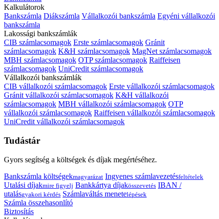
Kalkulátorok
Bankszámla
Diákszámla
Vállalkozói bankszámla
Egyéni vállalkozói
bankszámla
Lakossági bankszámlák
CIB számlacsomagok
Erste számlacsomagok
Gránit
számlacsomagok
K&H számlacsomagok
MagNet számlacsomagok
MBH számlacsomagok
OTP számlacsomagok
Raiffeisen
számlacsomagok
UniCredit számlacsomagok
Vállalkozói bankszámlák
CIB vállalkozói számlacsomagok
Erste vállalkozói számlacsomagok
Gránit vállalkozói számlacsomagok
K&H vállalkozói
számlacsomagok
MBH vállalkozói számlacsomagok
OTP
vállalkozói számlacsomagok
Raiffeisen vállalkozói számlacsomagok
UniCredit vállalkozói számlacsomagok
Tudástár
Gyors segítség a költségek és díjak megértéséhez.
Bankszámla költségek
Ingyenes számlavezetés
magyarázat
feltételek
Utalási díjak
Bankkártya díjak
IBAN /
mire figyelj
összevetés
utalás
Számlaváltás menete
gyakori kérdés
lépések
Számla összehasonlító
Biztosítás