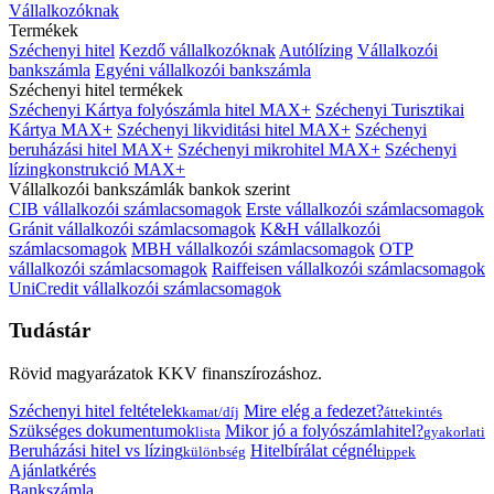
Vállalkozóknak
Termékek
Széchenyi hitel
Kezdő vállalkozóknak
Autólízing
Vállalkozói
bankszámla
Egyéni vállalkozói bankszámla
Széchenyi hitel termékek
Széchenyi Kártya folyószámla hitel MAX+
Széchenyi Turisztikai
Kártya MAX+
Széchenyi likviditási hitel MAX+
Széchenyi
beruházási hitel MAX+
Széchenyi mikrohitel MAX+
Széchenyi
lízingkonstrukció MAX+
Vállalkozói bankszámlák bankok szerint
CIB vállalkozói számlacsomagok
Erste vállalkozói számlacsomagok
Gránit vállalkozói számlacsomagok
K&H vállalkozói
számlacsomagok
MBH vállalkozói számlacsomagok
OTP
vállalkozói számlacsomagok
Raiffeisen vállalkozói számlacsomagok
UniCredit vállalkozói számlacsomagok
Tudástár
Rövid magyarázatok KKV finanszírozáshoz.
Széchenyi hitel feltételek
Mire elég a fedezet?
kamat/díj
áttekintés
Szükséges dokumentumok
Mikor jó a folyószámlahitel?
lista
gyakorlati
Beruházási hitel vs lízing
Hitelbírálat cégnél
különbség
tippek
Ajánlatkérés
Bankszámla