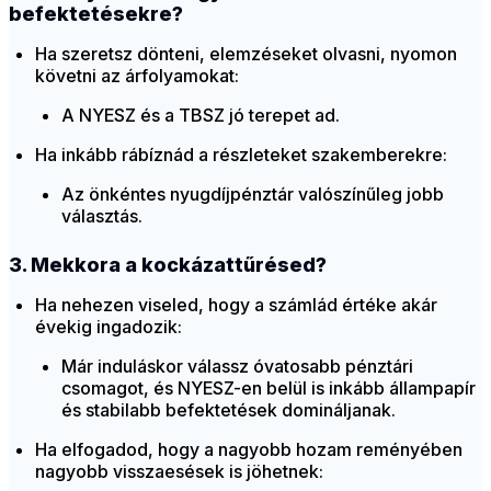
befektetésekre?
Ha szeretsz dönteni, elemzéseket olvasni, nyomon
követni az árfolyamokat:
A NYESZ és a TBSZ jó terepet ad.
Ha inkább rábíznád a részleteket szakemberekre:
Az önkéntes nyugdíjpénztár valószínűleg jobb
választás.
3. Mekkora a kockázattűrésed?
Ha nehezen viseled, hogy a számlád értéke akár
évekig ingadozik:
Már induláskor válassz óvatosabb pénztári
csomagot, és NYESZ-en belül is inkább állampapír
és stabilabb befektetések domináljanak.
Ha elfogadod, hogy a nagyobb hozam reményében
nagyobb visszaesések is jöhetnek: