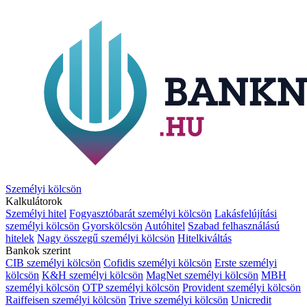
Személyi kölcsön
Kalkulátorok
Személyi hitel
Fogyasztóbarát személyi kölcsön
Lakásfelújítási
személyi kölcsön
Gyorskölcsön
Autóhitel
Szabad felhasználású
hitelek
Nagy összegű személyi kölcsön
Hitelkiváltás
Bankok szerint
CIB személyi kölcsön
Cofidis személyi kölcsön
Erste személyi
kölcsön
K&H személyi kölcsön
MagNet személyi kölcsön
MBH
személyi kölcsön
OTP személyi kölcsön
Provident személyi kölcsön
Raiffeisen személyi kölcsön
Trive személyi kölcsön
Unicredit